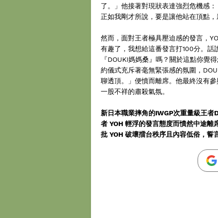
了。」他接著對現狀表達強烈危機感：
正如我剛才所說，要是讓他站在頂點，
然而，面對王者極具壓迫感的發言，Y
有趣了，我想給這番發言打100分。話說
『DOUKI媽媽桑』嗎？關於這點你
約儀式充斥著毫無緊張感的氛圍，DOU
聊透頂。」便憤而離席。他最終沒有參
一股不祥的肅殺氣氛。
新日本職業摔角的IWGP次重量級王者D
者 YOH 輕浮的發言態度而憤然中途離
批 YOH 破壞擂台秩序且內容低俗，誓