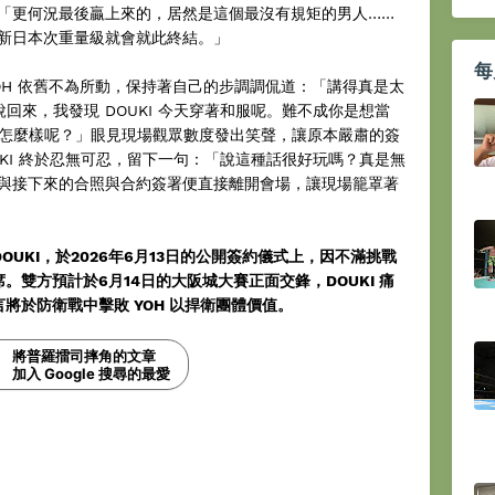
「更何況最後贏上來的，居然是這個最沒有規矩的男人……
新日本次重量級就會就此終結。」
每
OH 依舊不為所動，保持著自己的步調調侃道：「講得真是太
回來，我發現 DOUKI 今天穿著和服呢。難不成你是想當
覺得怎麼樣呢？」眼見現場觀眾數度發出笑聲，讓原本嚴肅的簽
KI 終於忍無可忍，留下一句：「說這種話很好玩嗎？真是無
與接下來的合照與合約簽署便直接離開會場，讓現場籠罩著
OUKI，於2026年6月13日的公開簽約儀式上，因不滿挑戰
席。雙方預計於6月14日的大阪城大賽正面交鋒，DOUKI 痛
言將於防衛戰中擊敗 YOH 以捍衛團體價值。
將普羅擂司摔角的文章
加入 Google 搜尋的最愛