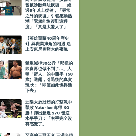
曾被診斷無法恢復……經
過6年以上復健，「尋常
之外的恢復」引發感動熱
潮「竟然能恢復到這程
度」「真是太驚人了」
【英雄齋藤40周年歷史
1】與職業摔角的相遇 迷
上安東尼奧豬木的夜晚
體重減掉30公斤「那樣的
飲食再也做不到了…」人
稱「野人」的中西學（58
歲）透露，引退後的真實
現狀：「即便如此也得活
下去」
辻陽太於壯烈的打撃戰中
擊敗 Yuto-Ice 奪得 KO
勝！揮出超過 270 發逆
水平手刀：「右手完全沒
有感覺了」
至高的三冠王者 三澤光晴