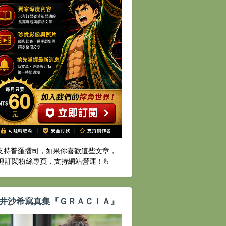
️支持普羅擂司，如果你喜歡這些文章，
迎訂閱粉絲專頁，支持網站營運！🫰
井沙希寫真集『ＧＲＡＣＩＡ』