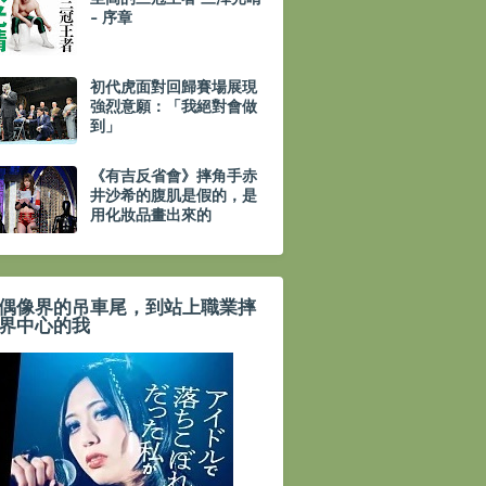
- 序章
初代虎面對回歸賽場展現
強烈意願：「我絕對會做
到」
《有吉反省會》摔角手赤
井沙希的腹肌是假的，是
用化妝品畫出來的
偶像界的吊車尾，到站上職業摔
界中心的我