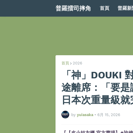
普羅擂司摔角
首頁
普羅新
首頁
2026
「神」DOUKI 
途離席：「要是
日本次重量級就
by
yuiasaka
•
6月 15, 2026
『【皮小姐衣櫃 官方賣場】✦許維