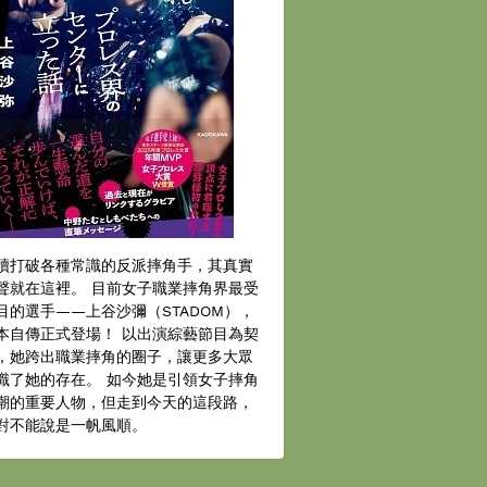
續打破各種常識的反派摔角手，其真實
聲就在這裡。 目前女子職業摔角界最受
目的選手——上谷沙彌（STADOM），
本自傳正式登場！ 以出演綜藝節目為契
，她跨出職業摔角的圈子，讓更多大眾
識了她的存在。 如今她是引領女子摔角
潮的重要人物，但走到今天的這段路，
對不能說是一帆風順。