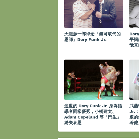
天龍源一郎悼念「無可取代的
Dor
恩師」Dory Funk Jr.
平揭
哉真
逝世的 Dory Funk Jr. 身為指
武藤敬
導者同樣優秀，小橋建太、
Jr
Adam Copeland 等「門生」
處的
紛失哀思
著他