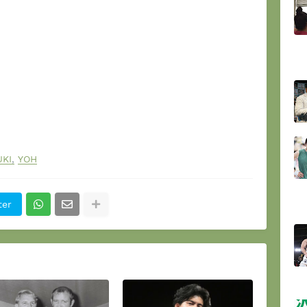
KI
YOH
ter