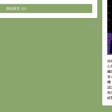
張貼留言 (0)
較舊
持
心
矚
首
機
認
熱
絕