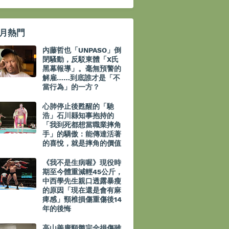
月熱門
內藤哲也「UNPASO」倒
閉騷動，反駁東體「X氏
黑幕報導」。毫無預警的
解雇……到底誰才是「不
當行為」的一方？
心肺停止後甦醒的「馳
浩」石川縣知事抱持的
「我到死都想當職業摔角
手」的驕傲：能傳達活著
的喜悅，就是摔角的價值
《我不是生病喔》現役時
期至今體重減輕45公斤，
中西學先生親口透露暴瘦
的原因「現在還是會有麻
痺感」頸椎損傷重傷後14
年的後悔
高山善廣頸髓完全損傷雖