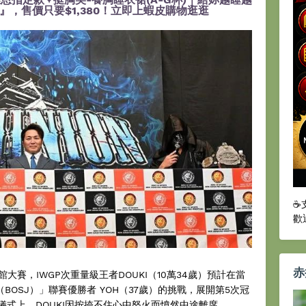
，售價只要$1,380！立即上蝦皮購物逛逛
☕
歡
赤
大賽，IWGP次重量級王者DOUKI（10萬34歲）預計在當
uniors（BOSJ）」聯賽優勝者 YOH（37歲）的挑戰，展開第5次冠
儀式上，DOUKI因按捺不住心中怒火而憤然中途離席。