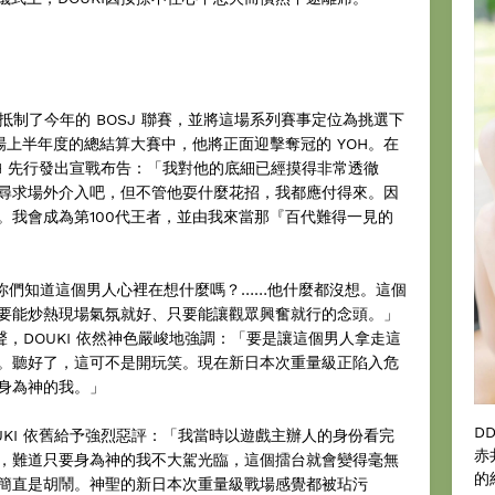
抵制了今年的 BOSJ 聯賽，並將這場系列賽事定位為挑選下
這場上半年度的總結算大賽中，他將正面迎擊奪冠的 YOH。在
H 先行發出宣戰布告：「我對他的底細已經摸得非常透徹
尋求場外介入吧，但不管他耍什麼花招，我都應付得來。因
。我會成為第100代王者，並由我來當那『百代難得一見的
H：「你們知道這個男人心裡在想什麼嗎？……他什麼都沒想。這個
要能炒熱現場氣氛就好、只要能讓觀眾興奮就行的念頭。」
聲，DOUKI 依然神色嚴峻地強調：「要是讓這個男人拿走這
。聽好了，這可不是開玩笑。現在新日本次重量級正陷入危
身為神的我。」
D
OUKI 依舊給予強烈惡評：「我當時以遊戲主辦人的身份看完
赤
，難道只要身為神的我不大駕光臨，這個擂台就會變得毫無
的
簡直是胡鬧。神聖的新日本次重量級戰場感覺都被玷污