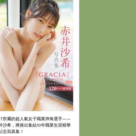
DT所屬的超人氣女子職業摔角選手——
井沙希，將推出集結10年職業生涯精華
紀念寫真集！