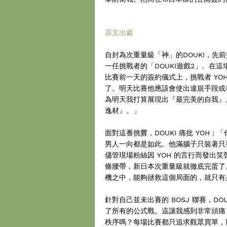
原文出處
自封為次重量級「神」的DOUKI，先前
一任挑戰者的「DOUKI遊戲2」。在
比賽前一天的簽約儀式上，挑戰者 YO
了。明天比賽他應該會使出違規手段或
為明天我打算展現出『最完美的自我』
逸材』。」
面對這番挑釁，DOUKI 痛批 YO
男人一向都是如此。他滿腦子只裝著只
儘管現場粉絲因 YOH 的言行而發出笑
條腰帶，新日本次重量級就徹底完蛋了
機之中，能夠拯救這個局面的，就只有
針對自己並未出賽的 BOSJ 聯賽，D
了所有的公式戰。這讓我感到非常頭痛
秩序嗎？每場比賽都只追求觀眾買單，