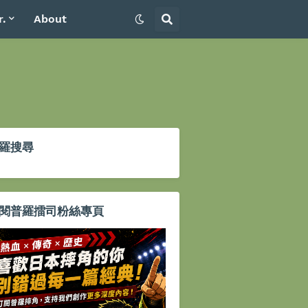
r.
About
羅搜尋
閱普羅擂司粉絲專頁