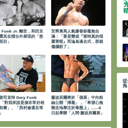
y Funk Jr. 離世，和田京
安齊勇馬人氣爆發卻毫無自
露其在擂台外展現的「悠
滿：「要是變成『當時真的很
面目」
厲害呢』而淪為過去式，那就
傷腦筋了」
從
角
司哀悼 Dory Funk
藤波辰爾將於「個展」中向粉
.：「對我來說是個非常好相
絲公開「揮毫」，「希望心無
叔輩」、「西村修還在等
雜念地專注於筆墨上」……6
」
日起舉辦「人間·藤波辰爾展」