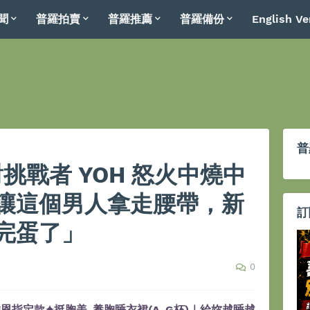
聞
普羅拍賣
普羅推薦
普羅備份
English Ve
普
對挑戰者 YOH 怒火中燒中
讓這個男人拿走腰帶，新
訂
完蛋了」
0
恩指定款✦挺胸美-養胸睡衣裙(A-G杯)｜給妳越睡越