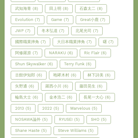
武知海青
(8)
田上明
(8)
石森太二
(8)
Evolution
(7)
Game
(7)
Great小鹿
(7)
JWP
(7)
冬木弘道
(7)
北尾光司
(7)
國際職業摔角
(7)
大日本職業摔角
(7)
曙
(7)
阿修羅原
(7)
NARAKU
(6)
Ric Flair
(6)
Shun Skywalker
(6)
Terry Funk
(6)
古館伊知郎
(6)
咆哮木村
(6)
林下詩美
(6)
矢野通
(6)
羅西小川
(6)
藤田晃生
(6)
輪島大士
(6)
金本浩二
(6)
長尾一大心
(6)
2013
(5)
2022
(5)
Marvelous
(5)
NOSAWA論外
(5)
RYUSEI
(5)
SHO
(5)
Shane Haste
(5)
Steve Williams
(5)