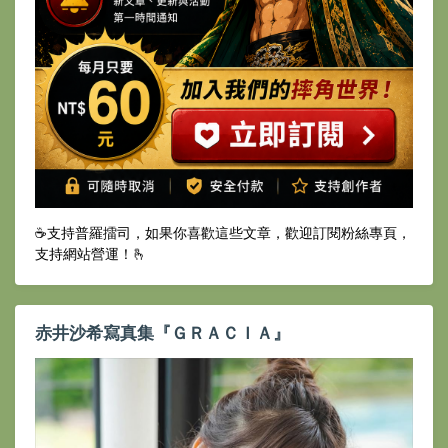
☕️支持普羅擂司，如果你喜歡這些文章，歡迎訂閱粉絲專頁，
支持網站營運！🫰
赤井沙希寫真集『ＧＲＡＣＩＡ』