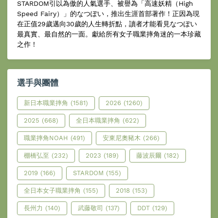
STARDOM引以為傲的人氣選手、被譽為「高速妖精（High
Speed Fairy）」的なつぽい，推出生涯首部著作！正因為現
在正值29歲邁向30歲的人生轉折點，讀者才能看見なつぽい
最真實、最自然的一面。獻給所有女子職業摔角迷的一本珍藏
之作！
選手與團體
新日本職業摔角
(1581)
2026
(1260)
2025
(668)
全日本職業摔角
(622)
職業摔角NOAH
(491)
安東尼奧豬木
(266)
棚橋弘至
(232)
2023
(189)
藤波辰爾
(182)
2019
(166)
STARDOM
(155)
全日本女子職業摔角
(155)
2018
(153)
長州力
(140)
武藤敬司
(137)
DDT
(129)