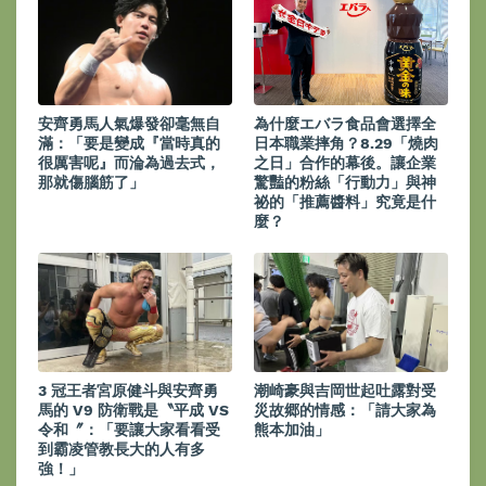
安齊勇馬人氣爆發卻毫無自
為什麼エバラ食品會選擇全
滿：「要是變成『當時真的
日本職業摔角？8.29「燒肉
很厲害呢』而淪為過去式，
之日」合作的幕後。讓企業
那就傷腦筋了」
驚豔的粉絲「行動力」與神
祕的「推薦醬料」究竟是什
麼？
3 冠王者宮原健斗與安齊勇
潮崎豪與吉岡世起吐露對受
馬的 V9 防衛戰是〝平成 VS
災故郷的情感：「請大家為
令和〞：「要讓大家看看受
熊本加油」
到霸凌管教長大的人有多
強！」