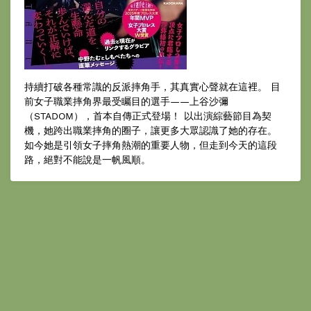
持續打破各種常識的反派摔角手，其真實心聲就在這裡。 目
前女子職業摔角界最受矚目的選手——上谷沙彌
（STADOM），首本自傳正式登場！ 以出演綜藝節目為契
機，她跨出職業摔角的圈子，讓更多大眾認識了她的存在。
如今她是引領女子摔角熱潮的重要人物，但走到今天的這段
路，絕對不能說是一帆風順。