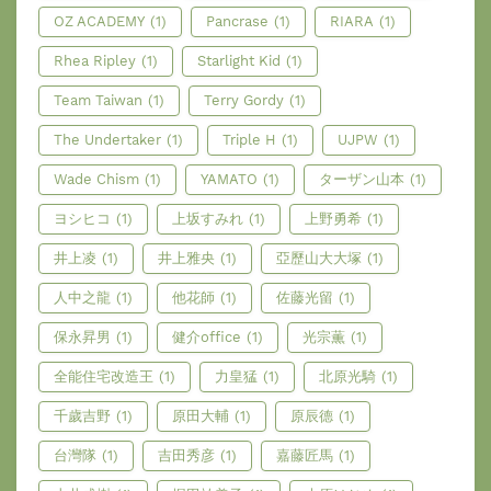
OZ ACADEMY
(1)
Pancrase
(1)
RIARA
(1)
Rhea Ripley
(1)
Starlight Kid
(1)
Team Taiwan
(1)
Terry Gordy
(1)
The Undertaker
(1)
Triple H
(1)
UJPW
(1)
Wade Chism
(1)
YAMATO
(1)
ターザン山本
(1)
ヨシヒコ
(1)
上坂すみれ
(1)
上野勇希
(1)
井上凌
(1)
井上雅央
(1)
亞歷山大大塚
(1)
人中之龍
(1)
他花師
(1)
佐藤光留
(1)
保永昇男
(1)
健介office
(1)
光宗薫
(1)
全能住宅改造王
(1)
力皇猛
(1)
北原光騎
(1)
千歲吉野
(1)
原田大輔
(1)
原辰德
(1)
台灣隊
(1)
吉田秀彦
(1)
嘉藤匠馬
(1)