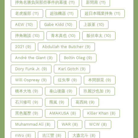
摔角名勝負與那些事件的幕後
(11)
新間壽
(11)
老虎服部
(11)
超強機器
(11)
超日本職業摔角
(11)
AEW
(10)
Gabe Kidd
(10)
上坂堇
(10)
摔角雜談
(10)
青木真也
(10)
飯伏幸太
(10)
2021
(9)
Abdullah the Butcher
(9)
André the Giant
(9)
Boltin Oleg
(9)
Dory Funk Jr.
(9)
Karl Gotch
(9)
Will Ospreay
(9)
征矢學
(9)
本間朋晃
(9)
橋本大地
(9)
泰山後藤
(9)
玖麗沙也加
(9)
石川修司
(9)
羆嵐
(9)
葛西純
(9)
黑色履歷
(9)
AMAKUSA
(8)
Killer Khan
(8)
Muhammad Ali
(8)
WAR
(8)
WCW
(8)
nWo
(8)
吉江豐
(8)
大森北斗
(8)