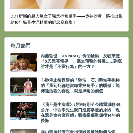
DDT所屬的超人氣女子職業摔角選手——赤井沙希，將推出集
結10年職業生涯精華的紀念寫真集！
每月熱門
內藤哲也「UNPASO」倒閉騷動，反駁東體
「X氏黑幕報導」。毫無預警的解雇……到底
誰才是「不當行為」的一方？
心肺停止後甦醒的「馳浩」石川縣知事抱持
的「我到死都想當職業摔角手」的驕傲：能
傳達活著的喜悅，就是摔角的價值
《我不是生病喔》現役時期至今體重減輕45
公斤，中西學先生親口透露暴瘦的原因「現
在還是會有麻痺感」頸椎損傷重傷後14年的
後悔
高山善廣頸髓完全損傷雖曾被診斷無法恢