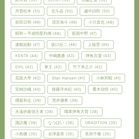
丹普松本
(51)
北斗晶
(50)
越中詩郎
(50)
前田日明
(49)
清宮海斗
(49)
小川直也
(48)
昭和～平成明星列傳
(48)
藍面中野
(47)
連載始動
(47)
坂口征二
(46)
上福雪
(45)
KENTA
(44)
中嶋勝彥
(43)
摔角言靈
(43)
EVIL
(42)
拳王
(42)
竹下幸之介
(42)
花面大帝
(42)
Stan Hansen
(41)
小林邦昭
(41)
安納沙織
(40)
後藤洋央紀
(40)
鷹木信悟
(40)
櫻庭和志
(39)
荒井優希
(39)
永遠的最強王者
(38)
職業摔角大賞
(38)
諏訪魔
(38)
なつぽい
(36)
DRADITION
(35)
小島聰
(35)
谷津嘉章
(35)
長與千種
(35)