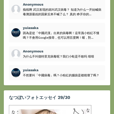
Anonymous
痴线啊 武汉发现的就叫武汉病毒？ 知道为什么一开始喊病
毒溯源最凶的国家后来不喊了么？ 真的 睁开你的...
yuiasaka
因為是從「中國武漢」出來的病毒啊！這常識小粉紅不懂
嗎？不會用Google搜尋，也可以用百度啊！喔，對...
Anonymous
为什么不叫德特里克病毒呢？我们小蛙是不敢吗 嘻嘻
yuiasaka
不然要叫「中國病毒」嗎？小粉紅的腦袋是都燒壞了嗎？
なつぽいフォトエッセイ 29/30