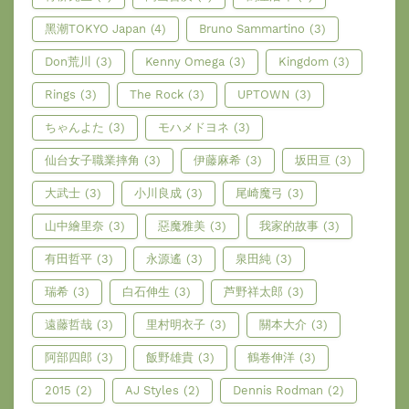
黑潮TOKYO Japan
(4)
Bruno Sammartino
(3)
Don荒川
(3)
Kenny Omega
(3)
Kingdom
(3)
Rings
(3)
The Rock
(3)
UPTOWN
(3)
ちゃんよた
(3)
モハメドヨネ
(3)
仙台女子職業摔角
(3)
伊藤麻希
(3)
坂田亘
(3)
大武士
(3)
小川良成
(3)
尾崎魔弓
(3)
山中繪里奈
(3)
惡魔雅美
(3)
我家的故事
(3)
有田哲平
(3)
永源遙
(3)
泉田純
(3)
瑞希
(3)
白石伸生
(3)
芦野祥太郎
(3)
遠藤哲哉
(3)
里村明衣子
(3)
關本大介
(3)
阿部四郎
(3)
飯野雄貴
(3)
鶴卷伸洋
(3)
2015
(2)
AJ Styles
(2)
Dennis Rodman
(2)