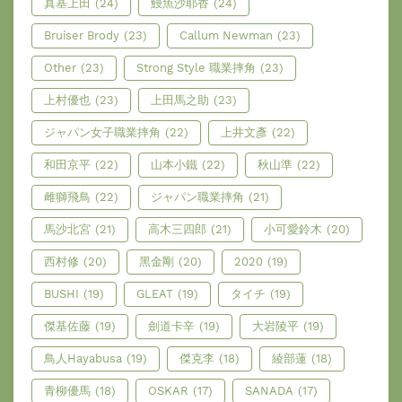
真基上田
(24)
鰻魚沙耶香
(24)
Bruiser Brody
(23)
Callum Newman
(23)
Other
(23)
Strong Style 職業摔角
(23)
上村優也
(23)
上田馬之助
(23)
ジャパン女子職業摔角
(22)
上井文彥
(22)
和田京平
(22)
山本小鐵
(22)
秋山準
(22)
雌獅飛鳥
(22)
ジャパン職業摔角
(21)
馬沙北宮
(21)
高木三四郎
(21)
小可愛鈴木
(20)
西村修
(20)
黑金剛
(20)
2020
(19)
BUSHI
(19)
GLEAT
(19)
タイチ
(19)
傑基佐藤
(19)
劍道卡辛
(19)
大岩陵平
(19)
鳥人Hayabusa
(19)
傑克李
(18)
綾部蓮
(18)
青柳優馬
(18)
OSKAR
(17)
SANADA
(17)