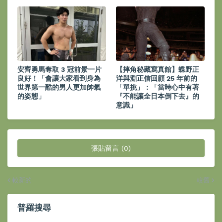
安齊勇馬奪取 3 冠前景一片
【摔角秘藏寫真館】蝶野正
良好！「會讓大家看到身為
洋與淵正信回顧 25 年前的
世界第一酷的男人更加帥氣
「單挑」：「當時心中有著
的姿態」
『不能讓全日本倒下去』的
意識」
張貼留言 (0)
較新的
較舊
普羅搜尋