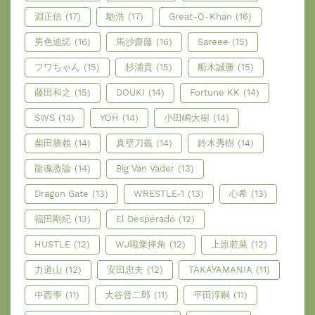
淵正信
(17)
馳浩
(17)
Great-O-Khan
(16)
男色迪諾
(16)
馬沙齋藤
(16)
Sareee
(15)
フワちゃん
(15)
杉浦貴
(15)
船木誠勝
(15)
藤田和之
(15)
DOUKI
(14)
Fortune KK
(14)
SWS
(14)
YOH
(14)
小田嶋大樹
(14)
柴田勝賴
(14)
真壁刀義
(14)
鈴木秀樹
(14)
龍魂激論
(14)
Big Van Vader
(13)
Dragon Gate
(13)
WRESTLE-1
(13)
心希
(13)
福田剛紀
(13)
El Desperado
(12)
HUSTLE
(12)
WJ職業摔角
(12)
上原若菜
(12)
力道山
(12)
安田忠夫
(12)
TAKAYAMANIA
(11)
中西學
(11)
大谷晉二郎
(11)
平田淳嗣
(11)