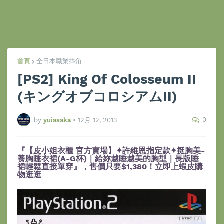
首頁
全日本職業摔角
[PS2] King Of Colosseum II
(キングオブコロシアムII)
0
by
yuiasaka
•
12月 12, 2013
『【皮小姐衣櫃 官方賣場】✦許維恩指定款✦挺胸美-
養胸睡衣裙(A-G杯)｜給妳越睡越美的胸型｜長版睡
裙輕鬆直接單穿』，售價只要$1,380！立即上蝦皮購
物逛逛