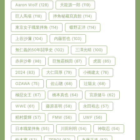
Aaron Wolf
(128)
天龍源一郎
(119)
巨人馬場
(118)
摔角秘藏寫真館
(114)
東京女子職業摔角
(114)
蝶野正洋
(114)
上谷沙彌
(104)
內藤哲也
(103)
無仁義的50年鬪爭史
(102)
三澤光晴
(100)
赤井沙希
(98)
巨無霸鶴田
(87)
虎面
(85)
2024
(83)
大仁田厚
(79)
小橋建太
(76)
OZAWA
(75)
佐山聰
(68)
辻陽太
(68)
極惡女王
(67)
橋本真也
(64)
宮原健斗
(62)
WWE
(61)
藤原喜明
(58)
永田裕志
(57)
稻村愛輝
(57)
FMW
(56)
UWF
(56)
日本職業摔角
(55)
川田利明
(54)
神取忍
(54)
鈴木實
(53)
ZERO1
(52)
丸藤正道
(52)