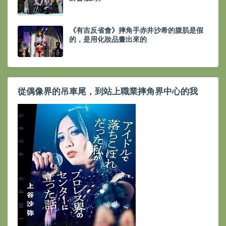
《有吉反省會》摔角手赤井沙希的腹肌是假
的，是用化妝品畫出來的
從偶像界的吊車尾，到站上職業摔角界中心的我