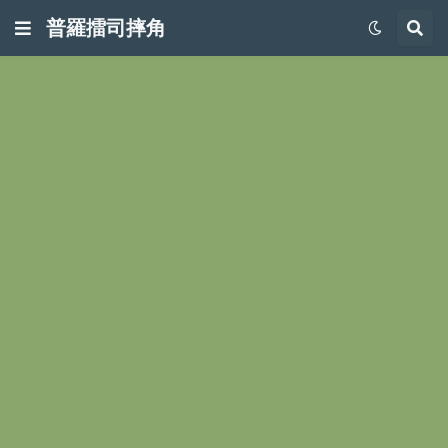
普羅擂司摔角