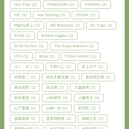
Don Frye
(2)
FREEDOMS
(2)
HENARE
(2)
IGF
(2)
Joe Doering
(2)
LEONA
(2)
Mighty井上
(2)
Mil Máscaras
(2)
Mr. Pogo
(2)
RIZIN
(2)
Robbie Eagles
(2)
Scott Norton
(2)
The Road Warriors
(2)
UFO
(2)
Wink
(2)
YOSHI-HASHI
(2)
ヨシ・タツ
(2)
中野たむ
(2)
井上京子
(2)
伊東龍二
(2)
佐佐木憂流迦
(2)
倉持明日香
(2)
喬治高野
(2)
塙元輝
(2)
大森隆男
(2)
安田優虎
(2)
小峠篤司
(2)
小藤將太
(2)
山下實優
(2)
山崎一夫
(2)
彩羽匠
(2)
後藤達俊
(2)
愚零闘咲夜
(2)
新崎人生
(2)
星野勘太郎
(2)
木谷高明
(2)
本田多聞
(2)