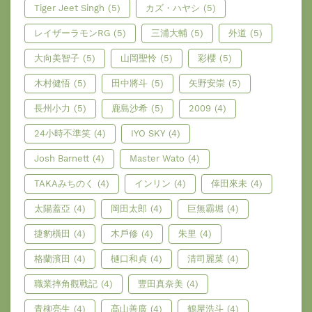
Tiger Jeet Singh
(5)
カズ・ハヤシ
(5)
レイザーラモンRG
(5)
三浦大輔
(5)
外道
(5)
大向美智子
(5)
山岡聖怜
(5)
彩櫻
(5)
木村健悟
(5)
田中將斗
(5)
矢野安崇
(5)
長州小力
(5)
鹿島沙希
(5)
2009
(4)
24小時不準笑
(4)
IYO SKY
(4)
Josh Barnett
(4)
Master Wato
(4)
TAKAみちのく
(4)
インリン
(4)
倖田來未
(4)
太陽蓋亞
(4)
岡田太郎
(4)
巨無霸堀
(4)
捷豹橫田
(4)
木戶修
(4)
朱里
(4)
格蘭濱田
(4)
樋口和貞
(4)
清司麗菜
(4)
職業摔角觀戰記
(4)
豐田真奈美
(4)
青柳亮生
(4)
髙山善廣
(4)
鶴屋浩斗
(4)