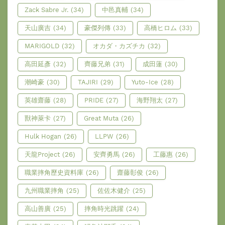
Zack Sabre Jr.
(34)
中邑真輔
(34)
天山廣吉
(34)
豪傑列傳
(33)
高橋ヒロム
(33)
MARIGOLD
(32)
オカダ・カズチカ
(32)
高田延彥
(32)
齊藤兄弟
(31)
成田蓮
(30)
潮崎豪
(30)
TAJIRI
(29)
Yuto-Ice
(28)
英雄齋藤
(28)
PRIDE
(27)
海野翔太
(27)
獸神萊卡
(27)
Great Muta
(26)
Hulk Hogan
(26)
LLPW
(26)
天龍Project
(26)
安齊勇馬
(26)
工藤惠
(26)
職業摔角歷史資料庫
(26)
齋藤彰俊
(26)
九州職業摔角
(25)
佐佐木健介
(25)
高山善廣
(25)
摔角時光跳躍
(24)