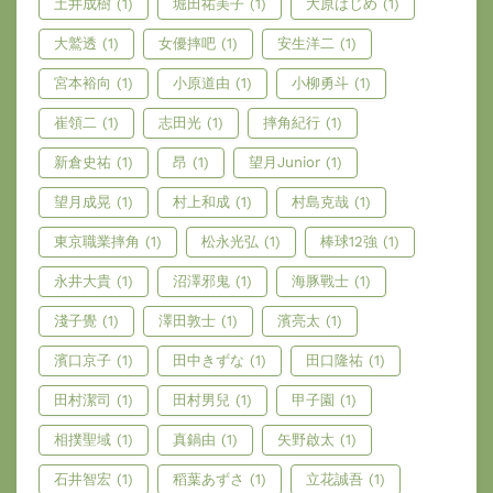
土井成樹
(1)
堀田祐美子
(1)
大原はじめ
(1)
大鷲透
(1)
女優摔吧
(1)
安生洋二
(1)
宮本裕向
(1)
小原道由
(1)
小柳勇斗
(1)
崔領二
(1)
志田光
(1)
摔角紀行
(1)
新倉史祐
(1)
昂
(1)
望月Junior
(1)
望月成晃
(1)
村上和成
(1)
村島克哉
(1)
東京職業摔角
(1)
松永光弘
(1)
棒球12強
(1)
永井大貴
(1)
沼澤邪鬼
(1)
海豚戰士
(1)
淺子覺
(1)
澤田敦士
(1)
濱亮太
(1)
濱口京子
(1)
田中きずな
(1)
田口隆祐
(1)
田村潔司
(1)
田村男兒
(1)
甲子園
(1)
相撲聖域
(1)
真鍋由
(1)
矢野啟太
(1)
石井智宏
(1)
稻葉あずさ
(1)
立花誠吾
(1)