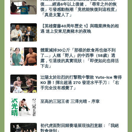
復……經過6年以上復健，「尋常之外的恢
復」引發感動熱潮「竟然能恢復到這程度」
「真是太驚人了」
【英雄齋藤40周年歷史 1】與職業摔角的相
遇 迷上安東尼奧豬木的夜晚
體重減掉30公斤「那樣的飲食再也做不到
了…」人稱「野人」的中西學（58歲）透
露，引退後的真實現狀：「即便如此也得活
下去」
辻陽太於壯烈的打撃戰中擊敗 Yuto-Ice 奪得
KO 勝！揮出超過 270 發逆水平手刀：「右
手完全沒有感覺了」
至高的三冠王者 三澤光晴 - 序章
初代虎面對回歸賽場展現強烈意願：「我絕
對會做到」