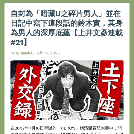
自封為「暗藏U之碎片男人」並在
日記中寫下這段話的鈴木實，其身
為男人的深厚底蘊【上井文彥連載
#21】
by
yuiasaka
•
8月 10, 2026
在2007年7月16日舉辦的「HERO'S」橫濱體育館大賽中，開