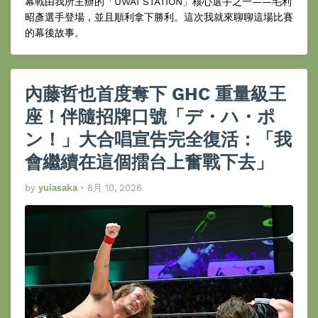
幕戰由我所主辦的「UWAI STATION」核心選手之一——毛利
昭彥選手登場，並且順利拿下勝利。這次我就來聊聊這場比賽
的幕後故事。
內藤哲也首度奪下 GHC 重量級王
座！伴隨招牌口號「デ・ハ・ポ
ン！」大合唱宣告完全復活：「我
會繼續在這個擂台上奮戰下去」
by
yuiasaka
•
8月 10, 2026