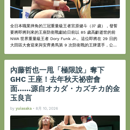
全日本職業摔角的三冠重量級王者宮原健斗（37 歲），發誓
要將即將到來的王座防衛戰獻給日前以 85 歲高齡逝世的前
NWA 世界重量級王者 Dory Funk Jr.。這位即將在 29 日的
大田區大會迎來與安齊勇馬第 9 次防衛戰的王牌選手，公開
表達了對這位長年支撐著王道擂台的傳奇巨星的敬意，並展現
出對第 9 次防衛戰非贏不可的強烈覺悟。
內藤哲也一甩「極限說」奪下
GHC 王座！去年秋天祕密會
面……源自オカダ・カズチカ的金
玉良言
by
yuiasaka
•
8月 10, 2026