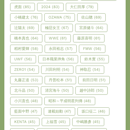
虎面
(85)
2024
(83)
大仁田厚
(79)
小橋建太
(76)
OZAWA
(75)
佐山聰
(69)
辻陽太
(69)
極惡女王
(67)
宮原健斗
(64)
橋本真也
(64)
WWE
(61)
藤原喜明
(61)
稻村愛輝
(58)
永田裕志
(57)
FMW
(56)
UWF
(56)
日本職業摔角
(56)
鈴木實
(55)
ZERO1
(54)
川田利明
(54)
神取忍
(54)
丸藤正道
(53)
丹普松本
(51)
前田日明
(51)
北斗晶
(50)
清宮海斗
(50)
越中詩郎
(50)
小川直也
(48)
昭和～平成明星列傳
(48)
藍面中野
(47)
連載始動
(47)
坂口征二
(46)
KENTA
(45)
上福雪
(45)
中嶋勝彥
(45)