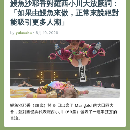
鰻魚沙耶香對羅西小川大放厥詞：
「如果由鰻魚來做，正常來說絕對
能吸引更多人潮」
by
yuiasaka
•
8月 10, 2026
鰻魚沙耶香（39歲）於 9 日出席了 Marigold 的大田區大
會，並對團體與代表羅西小川（69歲）發表了一連串狂妄的
言論。