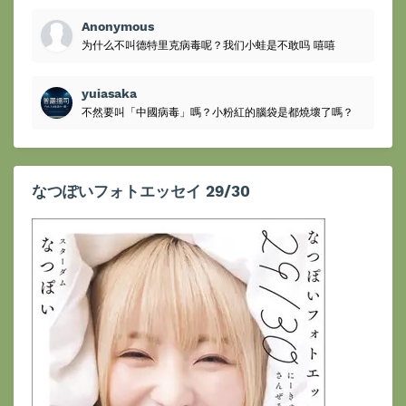
Anonymous
为什么不叫德特里克病毒呢？我们小蛙是不敢吗 嘻嘻
yuiasaka
不然要叫「中國病毒」嗎？小粉紅的腦袋是都燒壞了嗎？
なつぽいフォトエッセイ 29/30