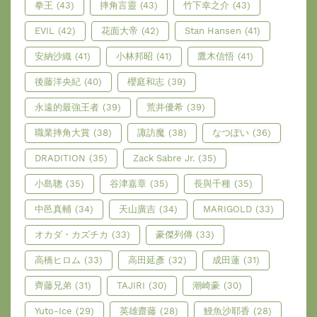
拳王
(43)
摔角言靈
(43)
竹下幸之介
(43)
EVIL
(42)
花面大帝
(42)
Stan Hansen
(41)
安納沙織
(41)
小林邦昭
(41)
鷹木信悟
(41)
後藤洋央紀
(40)
櫻庭和志
(39)
永遠的最強王者
(39)
荒井優希
(39)
職業摔角大賞
(38)
諏訪魔
(38)
なつぽい
(36)
DRADITION
(35)
Zack Sabre Jr.
(35)
小島聰
(35)
谷津嘉章
(35)
長與千種
(35)
中邑真輔
(34)
天山廣吉
(34)
MARIGOLD
(33)
オカダ・カズチカ
(33)
豪傑列傳
(33)
高橋ヒロム
(33)
高田延彥
(32)
成田蓮
(31)
齊藤兄弟
(31)
TAJIRI
(30)
潮崎豪
(30)
Yuto-Ice
(29)
英雄齋藤
(28)
鰻魚沙耶香
(28)