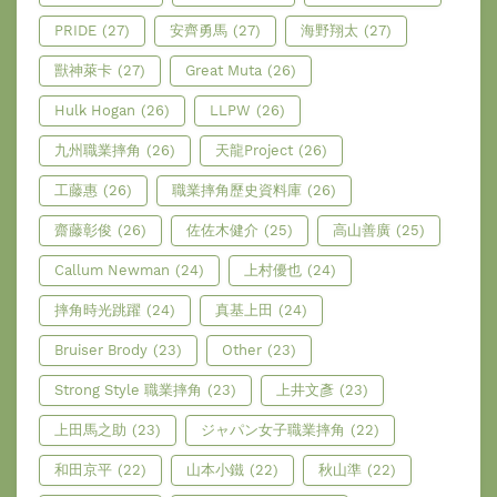
PRIDE
(27)
安齊勇馬
(27)
海野翔太
(27)
獸神萊卡
(27)
Great Muta
(26)
Hulk Hogan
(26)
LLPW
(26)
九州職業摔角
(26)
天龍Project
(26)
工藤惠
(26)
職業摔角歷史資料庫
(26)
齋藤彰俊
(26)
佐佐木健介
(25)
高山善廣
(25)
Callum Newman
(24)
上村優也
(24)
摔角時光跳躍
(24)
真基上田
(24)
Bruiser Brody
(23)
Other
(23)
Strong Style 職業摔角
(23)
上井文彥
(23)
上田馬之助
(23)
ジャパン女子職業摔角
(22)
和田京平
(22)
山本小鐵
(22)
秋山準
(22)