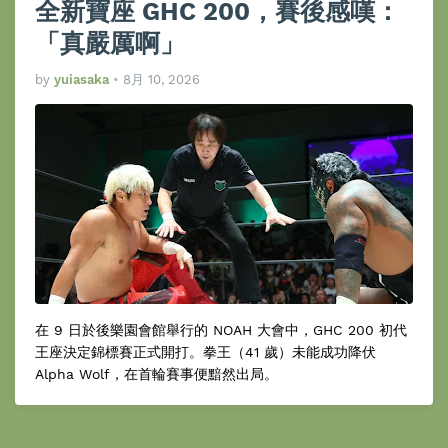
全新寶座 GHC 200，賽後感嘆：
「真嚴厲啊」
by
yuiasaka
•
8月 10, 2026
在 9 日於後樂園會館舉行的 NOAH 大會中，GHC 200 初代
王座決定錦標賽正式開打。拳王（41 歲）未能成功降伏
Alpha Wolf，在首輪賽事便黯然出局。