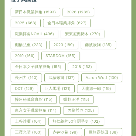
新日本職業摔角
(1593)
2026
(1289)
2025
(668)
全日本職業摔角
(627)
職業摔角NOAH
(496)
安東尼奧豬木
(270)
棚橋弘至
(233)
2023
(189)
藤波辰爾
(185)
2019
(166)
STARDOM
(155)
全日本女子職業摔角
(155)
2018
(153)
長州力
(140)
武藤敬司
(137)
Aaron Wolf
(130)
DDT
(129)
巨人馬場
(121)
天龍源一郎
(119)
摔角秘藏寫真館
(115)
蝶野正洋
(115)
東京女子職業摔角
(114)
內藤哲也
(105)
上谷沙彌
(104)
無仁義的50年鬪爭史
(102)
三澤光晴
(100)
赤井沙希
(98)
巨無霸鶴田
(88)