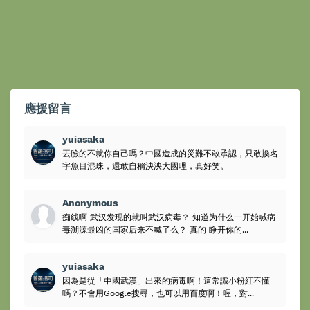
應援留言
yuiasaka
丟臉的不就你自己嗎？中國造成的災難不敢承認，只敢換名
字魚目混珠，還敢自稱泱泱大國哩，真好笑。
Anonymous
痴线啊 武汉发现的就叫武汉病毒？ 知道为什么一开始喊病
毒溯源最凶的国家后来不喊了么？ 真的 睁开你的...
yuiasaka
因為是從「中國武漢」出來的病毒啊！這常識小粉紅不懂
嗎？不會用Google搜尋，也可以用百度啊！喔，對...