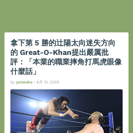
拿下第 5 勝的辻陽太向迷失方向
的 Great-O-Khan提出嚴厲批
評：「本業的職業摔角打馬虎眼像
什麼話」
by
yuiasaka
•
8月 10, 2026