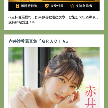
☕️支持普羅擂司，如果你喜歡這些文章，歡迎訂閱粉絲專頁，
支持網站營運！🫰
赤井沙希寫真集『ＧＲＡＣＩＡ』