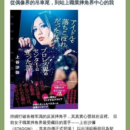
從偶像界的吊車尾，到站上職業摔角界中心的我
持續打破各種常識的反派摔角手，其真實心聲就在這裡。 目
前女子職業摔角界最受矚目的選手——上谷沙彌
（STADOM），首本自傳正式登場！ 以出演綜藝節目為契