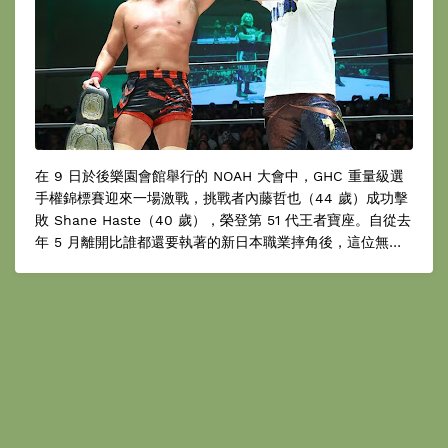
在 9 日於後樂園會館舉行的 NOAH 大會中，GHC 重量級選
手權錦標賽迎來一場激戰，挑戰者內藤哲也（44 歲）成功擊
敗 Shane Haste（40 歲），榮登第 51 代王者寶座。自從去
年 5 月離開比誰都還要執著的新日本職業摔角後，這位無法
駕馭的魅力竟然出人意料地奪走了國內其他團體的最高峰王
座。而在這項成就的背後，其實藏著曾視為宿敵並共同築起一
個時代的オカダ・カズチカ（38 歲，AEW）所「託付的心
意」。