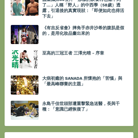
了…」人稱「野人」的中西學（58歲）透
露，引退後的真實現狀：「即便如此也得活
下去」
《有吉反省會》摔角手赤井沙希的腹肌是假
的，是用化妝品畫出來的
至高的三冠王者 三澤光晴 - 序章
大病初癒的 SANADA 所懷抱的「苦惱」與
「最高峰聯賽的主題」
永島千佳世頭部遭重擊緊急送醫，長與千
種：「意識已經恢復了」