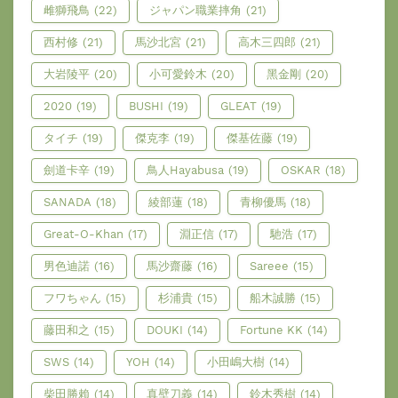
雌獅飛鳥
(22)
ジャパン職業摔角
(21)
西村修
(21)
馬沙北宮
(21)
高木三四郎
(21)
大岩陵平
(20)
小可愛鈴木
(20)
黑金剛
(20)
2020
(19)
BUSHI
(19)
GLEAT
(19)
タイチ
(19)
傑克李
(19)
傑基佐藤
(19)
劍道卡辛
(19)
鳥人Hayabusa
(19)
OSKAR
(18)
SANADA
(18)
綾部蓮
(18)
青柳優馬
(18)
Great-O-Khan
(17)
淵正信
(17)
馳浩
(17)
男色迪諾
(16)
馬沙齋藤
(16)
Sareee
(15)
フワちゃん
(15)
杉浦貴
(15)
船木誠勝
(15)
藤田和之
(15)
DOUKI
(14)
Fortune KK
(14)
SWS
(14)
YOH
(14)
小田嶋大樹
(14)
柴田勝賴
(14)
真壁刀義
(14)
鈴木秀樹
(14)