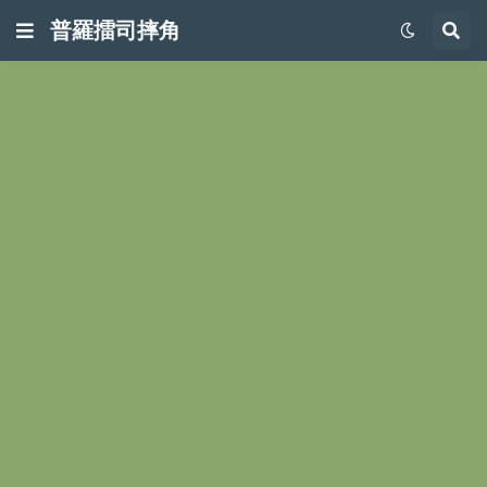
普羅擂司摔角