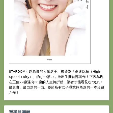
STARDOM引以為傲的人氣選手、被譽為「高速妖精（High
Speed Fairy）」的なつぽい，推出生涯首部著作！正因為現
在正值29歲邁向30歲的人生轉折點，讀者才能看見なつぽい
最真實、最自然的一面。獻給所有女子職業摔角迷的一本珍藏
之作！
選手與團體