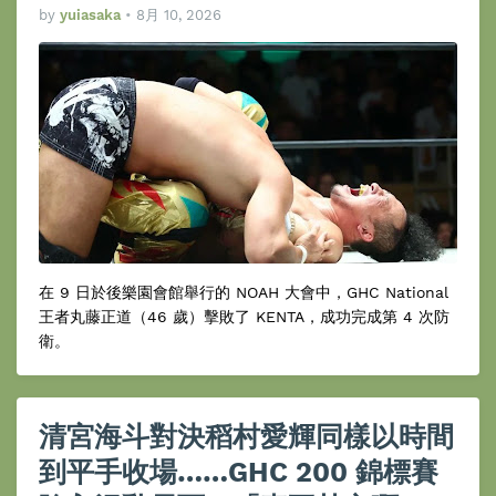
by
yuiasaka
•
8月 10, 2026
在 9 日於後樂園會館舉行的 NOAH 大會中，GHC National
王者丸藤正道（46 歲）擊敗了 KENTA，成功完成第 4 次防
衛。
清宮海斗對決稻村愛輝同樣以時間
到平手收場……GHC 200 錦標賽