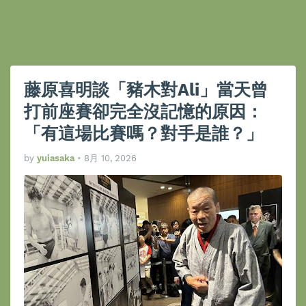
藤原喜明談「豬木對Ali」當天曾
打前座賽卻完全沒記憶的原因：
「有這場比賽嗎？對手是誰？」
by
yuiasaka
•
8月 10, 2026