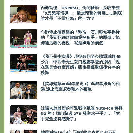
內藤哲也「UNPASO」倒閉騷動，反駁東體
「X氏黑幕報導」。毫無預警的解雇……到底
誰才是「不當行為」的一方？
心肺停止後甦醒的「馳浩」石川縣知事抱持
的「我到死都想當職業摔角手」的驕傲：能
傳達活著的喜悅，就是摔角的價值
《我不是生病喔》現役時期至今體重減輕45
公斤，中西學先生親口透露暴瘦的原因「現
在還是會有麻痺感」頸椎損傷重傷後14年的
後悔
【英雄齋藤40周年歷史 1】與職業摔角的相
遇 迷上安東尼奧豬木的夜晚
辻陽太於壯烈的打撃戰中擊敗 Yuto-Ice 奪得
KO 勝！揮出超過 270 發逆水平手刀：「右
手完全沒有感覺了」
體重減掉30公斤「那樣的飲食再也做不到