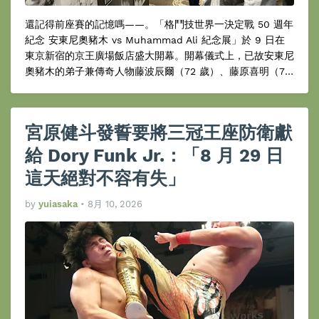
還記得前座賽的記憶嗎——。「格鬥技世界一決定戰 50 週年
紀念 安東尼奧豬木 vs Muhammad Ali 紀念展」於 9 日在
東京新宿的京王廣場飯店盛大開幕。開幕儀式上，已故安東尼
奧豬木的弟子兼傳奇人物藤波辰爾（72 歲）、藤原喜明（77
歲）、初代虎面（佐山聰＝68 歲）以及前田日明（67 歲）
齊聚一堂。
宮原健斗發誓要將三冠王座防衛獻
給 Dory Funk Jr.：「8 月 29 日
這天絕對不容有失」
by
yuiasaka
•
8月 10, 2026