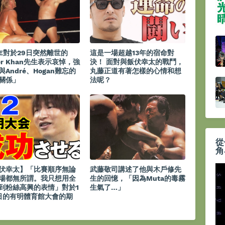
E對於29日突然離世的
這是一場超越13年的宿命對
ler Khan先生表示哀悼，強
決！ 面對與飯伏幸太的戰鬥，
與André、Hogan難忘的
丸藤正道有著怎樣的心情和想
關係」
法呢？
從
角
伏幸太】「比賽順序無論
武藤敬司講述了他與木戶修先
場都無所謂。我只想用全
生的回憶，「因為Muta的毒霧
到粉絲高興的表情」對於1
生氣了…」
日的有明體育館大會的期