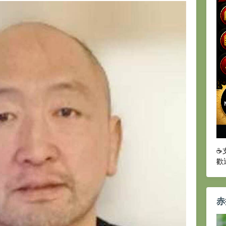
☕
歡
赤