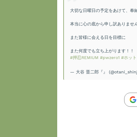
大切な日曜日の予定をあけて、奉
本当に心の底から申し訳ありませ
また皆様に会える日を目標に
また何度でも立ち上がります！！
#押忍REMIUM
#pwzero1
#ホッ
— 大谷 晋二郎『』 (@otani_shinj