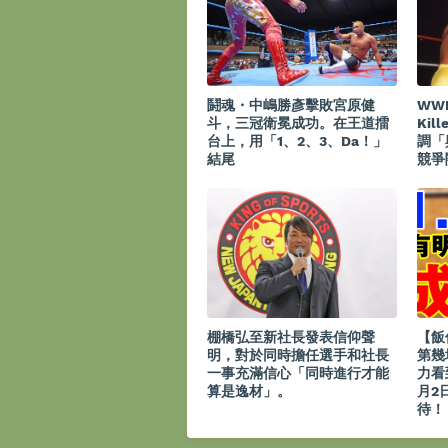
鬪魂・中嶋勝彥擊敗宮原健
WW
斗，三冠衛冕成功。在王道擂
Kil
台上，用「1、2、3、Da！」
調「
結尾
競爭
棚橋弘至新社長發表信仰聲
【飯
明，對於同時擔任選手和社長
第幾
一事充滿信心「同時進行才能
力看
算是逸材」。
月2
待！