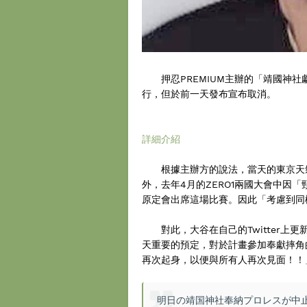
押忍PREMIUM主辦的「靖國神社
行，但於前一天發布宣布取消。
詳細介紹
根據主辦方的說法，當天的東京天氣
外，去年4月的ZERO1兩國大會中因
原定會出席這場比賽。因此「考慮到同
對此，大谷在自己的Twitter上
天重要的預定，對於計畫參加奉獻摔角
再次起身，以便與所有人再次見面！！
明日の靖国神社奉納プロレスが中