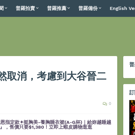
聞
普羅拍賣
普羅推薦
普羅備份
English Ve
普
然取消，考慮到大谷晉二
訂
0
恩指定款✦挺胸美-養胸睡衣裙(A-G杯)｜給妳越睡越
，售價只要$1,380！立即上蝦皮購物逛逛