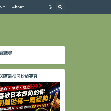
r.
About
羅搜尋
閱普羅擂司粉絲專頁