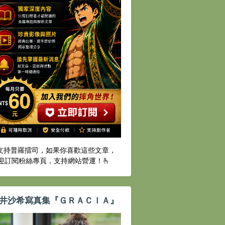
️支持普羅擂司，如果你喜歡這些文章，
迎訂閱粉絲專頁，支持網站營運！🫰
井沙希寫真集『ＧＲＡＣＩＡ』