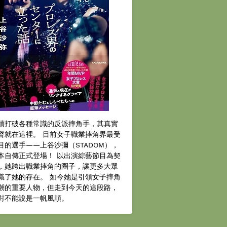
續打破各種常識的反派摔角手，其真實
聲就在這裡。 目前女子職業摔角界最受
目的選手——上谷沙彌（STADOM），
本自傳正式登場！ 以出演綜藝節目為契
，她跨出職業摔角的圈子，讓更多大眾
識了她的存在。 如今她是引領女子摔角
潮的重要人物，但走到今天的這段路，
對不能說是一帆風順。