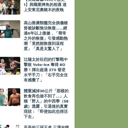
1】與職業摔角的相遇 迷
上安東尼奧豬木的夜晚
高山善廣頸髓完全損傷雖
曾被診斷無法恢復……經
過6年以上復健，「尋常
之外的恢復」引發感動熱
潮「竟然能恢復到這程
度」「真是太驚人了」
辻陽太於壯烈的打撃戰中
擊敗 Yuto-Ice 奪得 KO
勝！揮出超過 270 發逆
水平手刀：「右手完全沒
有感覺了」
體重減掉30公斤「那樣的
飲食再也做不到了…」人
稱「野人」的中西學（58
歲）透露，引退後的真實
現狀：「即便如此也得活
下去」
至高的三冠王者 三澤光晴