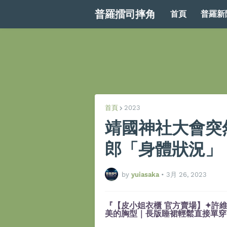
普羅擂司摔角
首頁
普羅新
首頁
2023
靖國神社大會突
郎「身體狀況」
by
yuiasaka
•
3月 26, 2023
『【皮小姐衣櫃 官方賣場】✦許維
美的胸型｜長版睡裙輕鬆直接單穿』