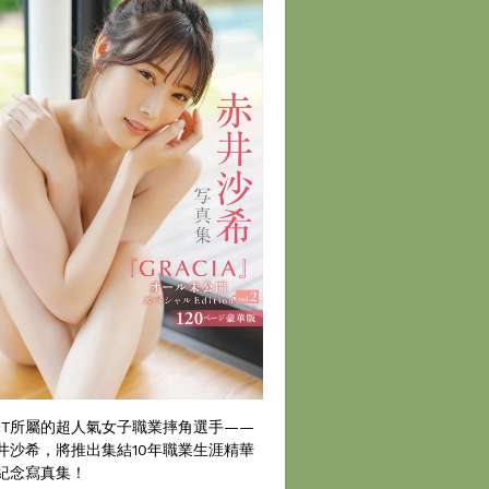
DT所屬的超人氣女子職業摔角選手——
井沙希，將推出集結10年職業生涯精華
紀念寫真集！