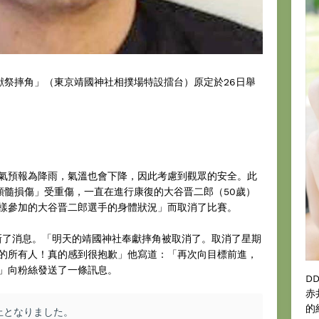
獻祭摔角」（東京靖國神社相撲場特設擂台）原定於26日舉
預報為降雨，氣溫也會下降，因此考慮到觀眾的安全。此
「頸髓損傷」受重傷，一直在進行康復的大谷晋二郎（50歲）
樣參加的大谷晋二郎選手的身體狀況」而取消了比賽。
更新了消息。「明天的靖國神社奉獻摔角被取消了。取消了星期
的所有人！真的感到很抱歉」他寫道：「再次向目標前進，
」向粉絲發送了一條訊息。
D
赤
的
止となりました。