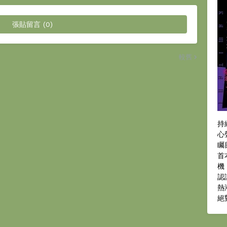
張貼留言 (0)
較舊
持
心
矚
首
機
認
熱
絕