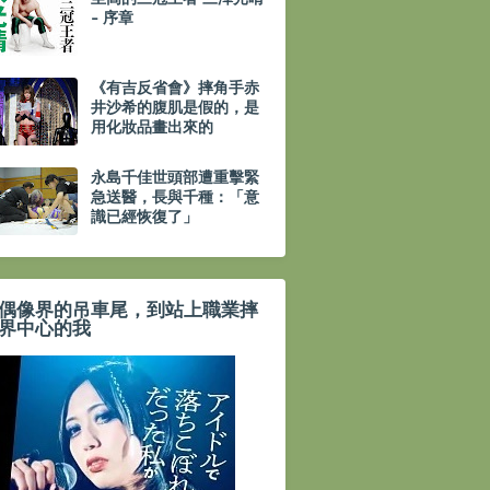
- 序章
《有吉反省會》摔角手赤
井沙希的腹肌是假的，是
用化妝品畫出來的
永島千佳世頭部遭重擊緊
急送醫，長與千種：「意
識已經恢復了」
偶像界的吊車尾，到站上職業摔
界中心的我