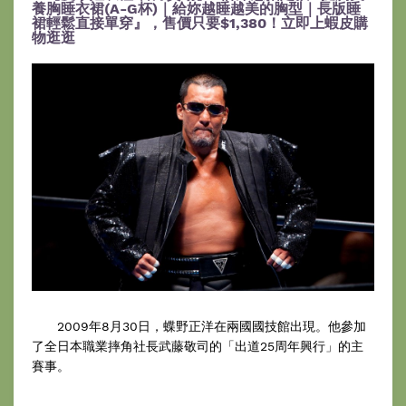
養胸睡衣裙(A-G杯)｜給妳越睡越美的胸型｜長版睡
裙輕鬆直接單穿』，售價只要$1,380！立即上蝦皮購
物逛逛
2009年8月30日，蝶野正洋在兩國國技館出現。他參加
了全日本職業摔角社長武藤敬司的「出道25周年興行」的主
賽事。