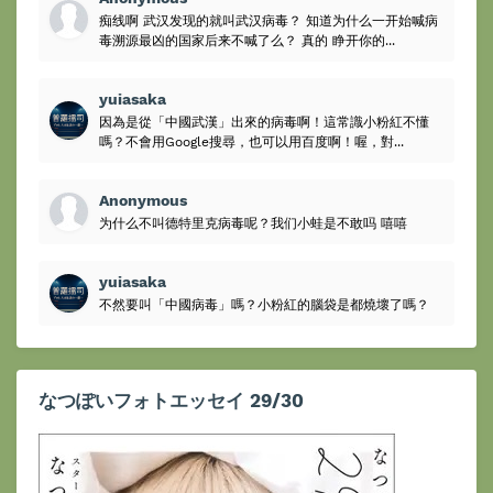
痴线啊 武汉发现的就叫武汉病毒？ 知道为什么一开始喊病
毒溯源最凶的国家后来不喊了么？ 真的 睁开你的...
yuiasaka
因為是從「中國武漢」出來的病毒啊！這常識小粉紅不懂
嗎？不會用Google搜尋，也可以用百度啊！喔，對...
Anonymous
为什么不叫德特里克病毒呢？我们小蛙是不敢吗 嘻嘻
yuiasaka
不然要叫「中國病毒」嗎？小粉紅的腦袋是都燒壞了嗎？
なつぽいフォトエッセイ 29/30