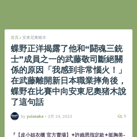
首頁
安東尼奧豬木
蝶野正洋揭露了他和“闘魂三銃
士”成員之一的武藤敬司斷絕關
係的原因「我感到非常惱火！」
在武藤離開新日本職業摔角後，
蝶野在比賽中向安東尼奧猪木說
了這句話
0
by
yuiasaka
•
3月 24, 2023
『【皮小姐衣櫃 官方賣場】✦許維恩指定款✦挺胸美-