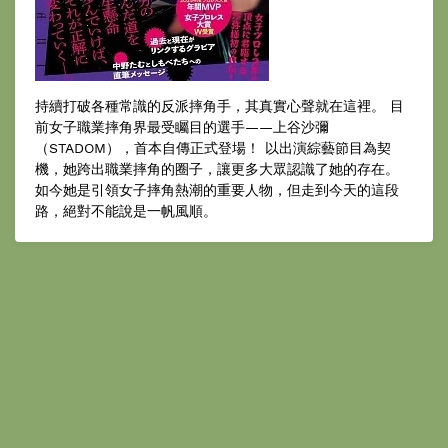
持續打破各種常識的反派摔角手，其真實心聲就在這裡。 目
前女子職業摔角界最受矚目的選手——上谷沙彌
（STADOM），首本自傳正式登場！ 以出演綜藝節目為契
機，她跨出職業摔角的圈子，讓更多大眾認識了她的存在。
如今她是引領女子摔角熱潮的重要人物，但走到今天的這段
路，絕對不能說是一帆風順。