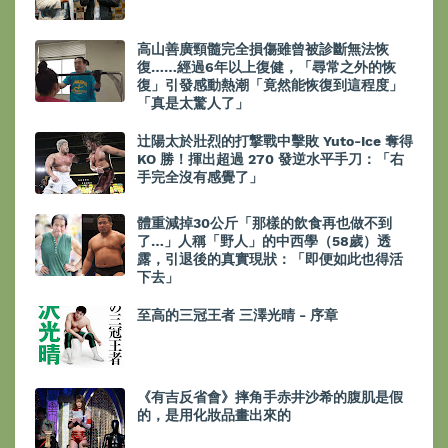
高山善廣頸髓完全損傷雖曾被診斷無法恢
復……經過6年以上復健，「尋常之外的恢
復」引發感動熱潮「竟然能恢復到這程度」
「真是太驚人了」
辻陽太於壯烈的打撃戰中擊敗 Yuto-Ice 奪得
KO 勝！揮出超過 270 發逆水平手刀：「右
手完全沒有感覺了」
體重減掉30公斤「那樣的飲食再也做不到
了…」人稱「野人」的中西學（58歲）透
露，引退後的真實現狀：「即便如此也得活
下去」
至高的三冠王者 三澤光晴 - 序章
《有吉反省會》摔角手赤井沙希的腹肌是假
的，是用化妝品畫出來的