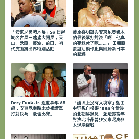
「安東尼奧豬木展」26 日起
藤原喜明談與安東尼奧豬木
於名古屋三越盛大開展，天
的最後單打對決「啊，他真
山、武藤、藤波、前田、初
的要退休了呢……」 回顧藤
代虎面將出席特別活動
原組活動停止與回歸新日本
的歷程
Dory Funk Jr. 逝世享年 85
「護照上沒有入境章」藍面
歲，安東尼奧豬木曾盛讚單
中野親自揭密 1995 年當時
打對決為「最佳比賽」
的北朝鮮狀況，並透露當年
對決北斗晶曾獲安東尼奧豬
木現場觀戰