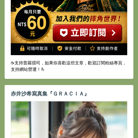
☕️支持普羅擂司，如果你喜歡這些文章，歡迎訂閱粉絲專頁，
支持網站營運！🫰
赤井沙希寫真集『ＧＲＡＣＩＡ』