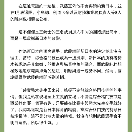
在這通電話約一週後，武藤宣佈他不會再續約新日本，並
在1月底退團。小島聰、劍道卡辛以及財務和業務負責人等8人
的離開也相繼被公布。
這不僅僅是三銃士的三名成員加入不同的團體那麼簡單，
而是一場震撼新日本的政變。
作為新日本的頂尖選手，武藤離開新日本的決定並非沒有
理由。當時，綜合格鬥技已成為一股風潮。新日本的所有者豬
木被認為是其象徵，並推進與職業摔角的融合。而武藤純粹想
極致地追求職業摔角的想法，明顯與這一趨勢不同。然而，據
說蝶野對武藤的離開感到苦惱。
「確實豬木先生回來後，搖擺不定於綜合格鬥技等等的事
情。但我是站在現場至上主義的立場，不管是綜合格鬥技或是
職業摔角哪一個更有趣，只要能在比賽中與豬木先生交手就好
了。我認為這就是新日本摔角的精髓。當綜合格鬥技的勢頭日
益增長時，這不是分散力量的時候。我沒有想到武藤選手會不
明白這點，所以很生氣。」