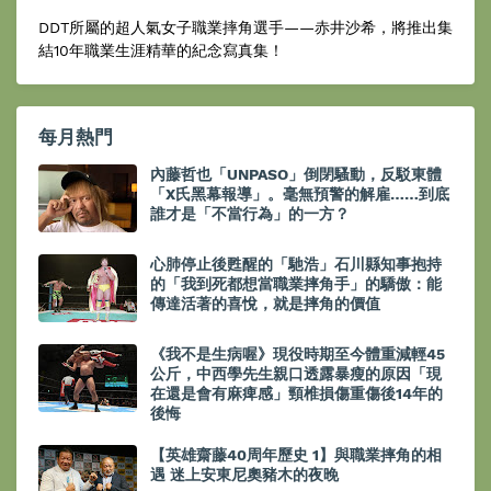
DDT所屬的超人氣女子職業摔角選手——赤井沙希，將推出集
結10年職業生涯精華的紀念寫真集！
每月熱門
內藤哲也「UNPASO」倒閉騷動，反駁東體
「X氏黑幕報導」。毫無預警的解雇……到底
誰才是「不當行為」的一方？
心肺停止後甦醒的「馳浩」石川縣知事抱持
的「我到死都想當職業摔角手」的驕傲：能
傳達活著的喜悅，就是摔角的價值
《我不是生病喔》現役時期至今體重減輕45
公斤，中西學先生親口透露暴瘦的原因「現
在還是會有麻痺感」頸椎損傷重傷後14年的
後悔
【英雄齋藤40周年歷史 1】與職業摔角的相
遇 迷上安東尼奧豬木的夜晚