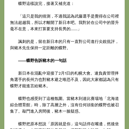
蝶野這樣說完，接著又補充道：
「這只是我的猜測，不過我認為武藤選手是覺得在公司裡
無法超越我，所以才離開了新日本吧。我對於在公司中的晉升
毫不在意，本來打算要支持長男的……」
諷刺的是，留在新日本的只有一直對公司進行尖銳批評，
與豬木先生保持一定距離的蝶野。
――蝶野告訴豬木的一句話
新日本在混亂中迎接了2月1日的札幌大會。連負責管理摔
角選手的長州力也對豬木避之唯恐不及，因此大家都認為只有
蝶野才能進言給豬木。
蝶野也感受到了這種氛圍。當豬木到達比賽場地「北海道
綜合體育館」時，除了高層之外，沒有任何頭銜的蝶野也被召
集了。敲門進入房間後，豬木一臉疑惑。
蝶野把原本想說「原因就是你」這句話停在嘴邊，然後坐