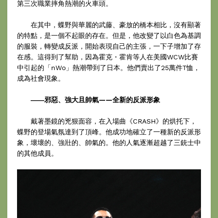
第三次職業摔角熱潮的火車頭。
在其中，蝶野與華麗的武藤、豪放的橋本相比，沒有顯著
的特點，是一個不起眼的存在。但是，他改變了以白色為基調
的服裝，轉變成反派，開始表現自己的主張，一下子增加了存
在感。這得到了幫助，因為霍克・霍肯等人在美國WCW比賽
中引起的「nWo」熱潮帶到了日本。他們賣出了25萬件T恤，
成為社會現象。
――邪惡、強大且帥氣——全新的反派形象
戴著墨鏡的兇狠面容，在入場曲《CRASH》的烘托下，
蝶野的登場氣氛達到了頂峰。他成功地確立了一種新的反派形
象，壞壞的、強壯的、帥氣的。他的人氣逐漸超越了三銃士中
的其他成員。