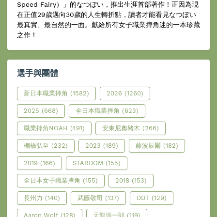
Speed Fairy）」的なつぽい，推出生涯首部著作！正因為現
在正值29歲邁向30歲的人生轉折點，讀者才能看見なつぽい
最真實、最自然的一面。獻給所有女子職業摔角迷的一本珍藏
之作！
選手與團體
新日本職業摔角
(1582)
2026
(1260)
2025
(668)
全日本職業摔角
(623)
職業摔角NOAH
(491)
安東尼奧豬木
(266)
棚橋弘至
(232)
2023
(189)
藤波辰爾
(182)
2019
(166)
STARDOM
(155)
全日本女子職業摔角
(155)
2018
(153)
長州力
(140)
武藤敬司
(137)
DDT
(129)
Aaron Wolf
(128)
天龍源一郎
(119)