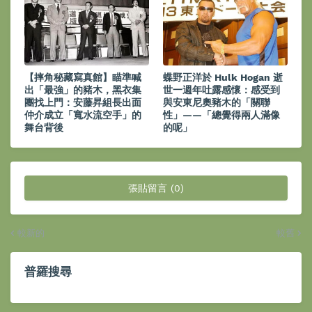
【摔角秘藏寫真館】瞄準喊
蝶野正洋於 Hulk Hogan 逝
出「最強」的豬木，黑衣集
世一週年吐露感懷：感受到
團找上門：安藤昇組長出面
與安東尼奧豬木的「關聯
仲介成立「寬水流空手」的
性」——「總覺得兩人滿像
舞台背後
的呢」
張貼留言 (0)
較新的
較舊
普羅搜尋