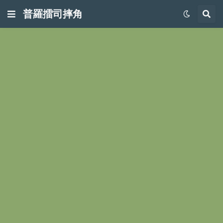
普羅擂司摔角