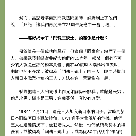
然而，當記者準備詢問武藤問題時，蝶野制止了他們，
說：「拜託，讓我們再沉浸在25周年紀念中一會兒吧。」
――蝶野揭示了「鬥魂三銃士」的關係是什麼？
儘管這是一個成功的興行，但這個「同窗會」缺席了一個
人。如果武藤和蝶野要紀念他們的25周年，那麼一個必不可
少的人就是已故的橋本真也，他在40歲時因腦幹出血去世。
由於他的不在場，被稱為「鬥魂三銃士」的三人，即同時期加
入新日本職業摔角的三人，無法在這一天聚集在一起。
蝶野把這三人的關係比作兄弟關係來解釋，武藤是長男，
他是次男，橋本是三男，這種關係一直沒有改變。
1984年4月21日。這是三人加入新日本的日子。當時的新
日本面臨著日本職業摔角、UWF選手大量脫離的危機。他們
三人在這種情況下，被栽培長大。然後，他們被稱為豬木的繼
任者，並被稱為「闘魂三銃士」，成為從80年代後半開始的