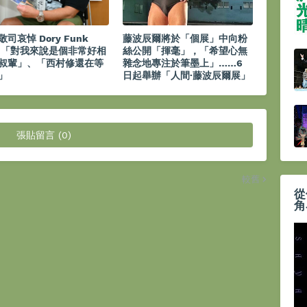
司哀悼 Dory Funk
藤波辰爾將於「個展」中向粉
.：「對我來說是個非常好相
絲公開「揮毫」，「希望心無
叔輩」、「西村修還在等
雜念地專注於筆墨上」……6
」
日起舉辦「人間·藤波辰爾展」
張貼留言 (0)
較舊
從
角