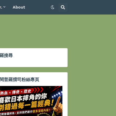
r.
About
羅搜尋
閱普羅擂司粉絲專頁