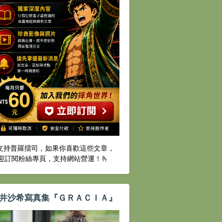
️支持普羅擂司，如果你喜歡這些文章，
迎訂閱粉絲專頁，支持網站營運！🫰
井沙希寫真集『ＧＲＡＣＩＡ』