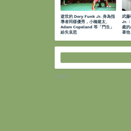
逝世的 Dory Funk Jr. 身為指
武藤敬
導者同樣優秀，小橋建太、
Jr
Adam Copeland 等「門生」
處的
紛失哀思
著他
較新的