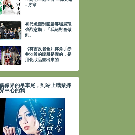
- 序章
初代虎面對回歸賽場展現
強烈意願：「我絕對會做
到」
《有吉反省會》摔角手赤
井沙希的腹肌是假的，是
用化妝品畫出來的
偶像界的吊車尾，到站上職業摔
界中心的我