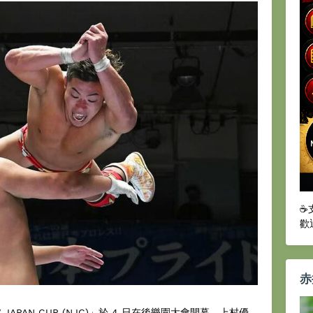
☕
歡
赤
APAN CUP (NJC)」於 4 日在後樂園大會開幕。上村優