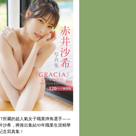
DT所屬的超人氣女子職業摔角選手——
井沙希，將推出集結10年職業生涯精華
紀念寫真集！