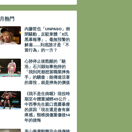
月熱門
內藤哲也「UNPASO」倒
閉騷動，反駁東體「X氏
黑幕報導」。毫無預警的
解雇……到底誰才是「不
當行為」的一方？
心肺停止後甦醒的「馳
浩」石川縣知事抱持的
「我到死都想當職業摔角
手」的驕傲：能傳達活著
的喜悅，就是摔角的價值
《我不是生病喔》現役時
期至今體重減輕45公斤，
中西學先生親口透露暴瘦
的原因「現在還是會有麻
痺感」頸椎損傷重傷後14
年的後悔
高山善廣頸髓完全損傷雖