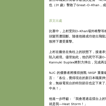
也（31 歲）擊敗了Great-O-Kha
原文出處
比賽中，上村受到O-Khan場外椅擊等粗
頭髮而遭阻斷。隨後他雖成功使出飛龍
致胯下遭受重擊。
上村在癱坐在角柱上的狀態下，接連承受
陷入絕境。儘管如此，他仍死守不讓O-Kh
Kannuki Suplex將對方摔出，
NJC 的優勝者將獲得挑戰 IWGP 
言：「各位，覺得現在的新日本職業摔
全，無線電視台的特別節目也定下來了
中央！」
他進一步呼籲：「我會透過這擂台上的
就是我—Heat Storm！」