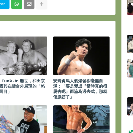
ter
y Funk Jr. 離世，和田京
安齊勇馬人氣爆發卻毫無自
露其在擂台外展現的「悠
滿：「要是變成『當時真的很
面目」
厲害呢』而淪為過去式，那就
傷腦筋了」