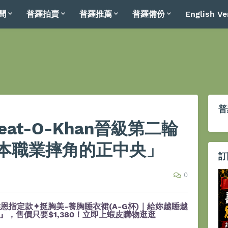
聞
普羅拍賣
普羅推薦
普羅備份
English Ve
普
at-O-Khan晉級第二輪
本職業摔角的正中央」
訂
0
恩指定款✦挺胸美-養胸睡衣裙(A-G杯)｜給妳越睡越
，售價只要$1,380！立即上蝦皮購物逛逛