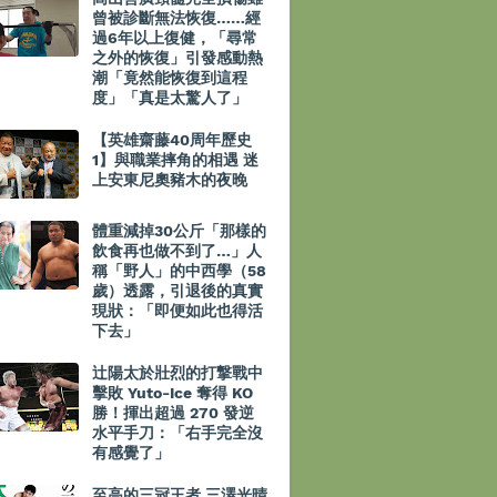
曾被診斷無法恢復……經
過6年以上復健，「尋常
之外的恢復」引發感動熱
潮「竟然能恢復到這程
度」「真是太驚人了」
【英雄齋藤40周年歷史
1】與職業摔角的相遇 迷
上安東尼奧豬木的夜晚
體重減掉30公斤「那樣的
飲食再也做不到了…」人
稱「野人」的中西學（58
歲）透露，引退後的真實
現狀：「即便如此也得活
下去」
辻陽太於壯烈的打撃戰中
擊敗 Yuto-Ice 奪得 KO
勝！揮出超過 270 發逆
水平手刀：「右手完全沒
有感覺了」
至高的三冠王者 三澤光晴