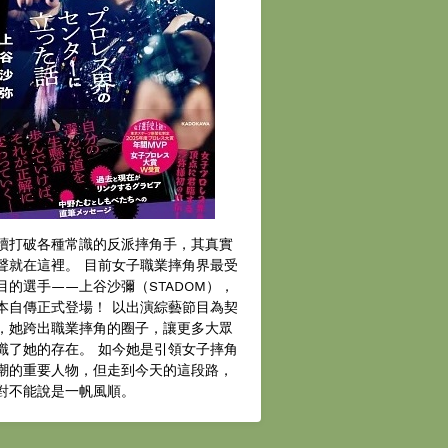
續打破各種常識的反派摔角手，其真實
聲就在這裡。 目前女子職業摔角界最受
目的選手——上谷沙彌（STADOM），
本自傳正式登場！ 以出演綜藝節目為契
，她跨出職業摔角的圈子，讓更多大眾
識了她的存在。 如今她是引領女子摔角
潮的重要人物，但走到今天的這段路，
對不能說是一帆風順。