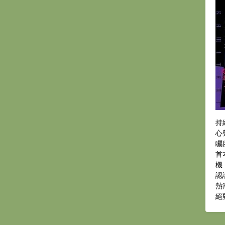
持
心
矚
首
機
認
熱
絕