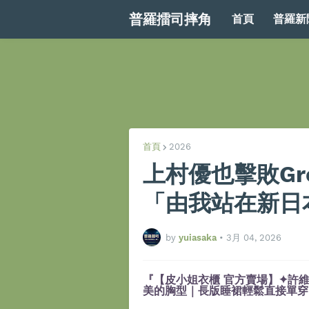
普羅擂司摔角
首頁
普羅新
首頁
2026
上村優也擊敗Gre
「由我站在新日
by
yuiasaka
•
3月 04, 2026
『【皮小姐衣櫃 官方賣場】✦許維
美的胸型｜長版睡裙輕鬆直接單穿』