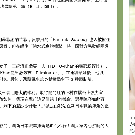
n，成功晉級第二輪（10 日，岡山）。
暴戰術的苦戰，反擊用的「Kannuki Suplex」也因被揪住
原爆，但在瞄準「跳水式身體撞擊」時，因對方晃動繩圈導
了「王統流正拳突」與 TTD（O-Khan的頸部粉碎技），
an使出必殺技「Eliminator」。在連續頭錘後，他以
完成再逆轉。最後，憑藉跳水式身體撞擊奪下 3 秒壓制勝。
重量級王者辻陽太的權利。取得開門紅的上村在擂台上強力宣
角如何！我現在覺得這是個絕佳的機會。選手陣容如此齊
。剩下的還缺少什麼？那就是由我站在新日本職業摔角的正
D
赤
戰鬥，讓新日本職業摔角熱血到不行！讓大家內心沸騰的人
的