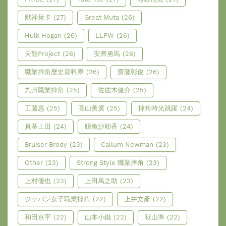
獸神萊卡
(27)
Great Muta
(26)
Hulk Hogan
(26)
LLPW
(26)
天龍Project
(26)
安齊勇馬
(26)
職業摔角歷史資料庫
(26)
齋藤彰俊
(26)
九州職業摔角
(25)
佐佐木健介
(25)
工藤惠
(25)
高山善廣
(25)
摔角時光跳躍
(24)
真基上田
(24)
鰻魚沙耶香
(24)
Bruiser Brody
(23)
Callum Newman
(23)
Other
(23)
Strong Style 職業摔角
(23)
上村優也
(23)
上田馬之助
(23)
ジャパン女子職業摔角
(22)
上井文彥
(22)
和田京平
(22)
山本小鐵
(22)
秋山準
(22)