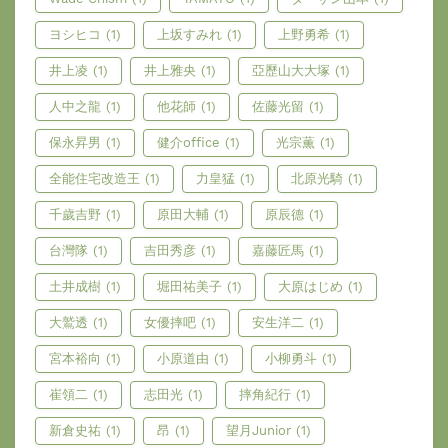
ヨシヒコ
(1)
上坂すみれ
(1)
上野勇希
(1)
井上凌
(1)
井上雅央
(1)
亞歷山大大塚
(1)
人中之龍
(1)
他花師
(1)
佐藤光留
(1)
保永昇男
(1)
健介office
(1)
光宗薫
(1)
全能住宅改造王
(1)
力皇猛
(1)
北原光騎
(1)
千歲吉野
(1)
原田大輔
(1)
原辰德
(1)
台灣隊
(1)
吉田秀彦
(1)
嘉藤匠馬
(1)
土井成樹
(1)
堀田祐美子
(1)
大原はじめ
(1)
大鷲透
(1)
女優摔吧
(1)
安生洋二
(1)
宮本裕向
(1)
小原道由
(1)
小柳勇斗
(1)
崔領二
(1)
志田光
(1)
摔角紀行
(1)
新倉史祐
(1)
昂
(1)
望月Junior
(1)