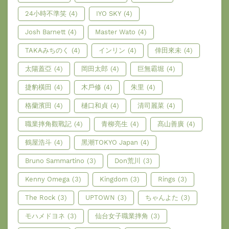
24小時不準笑
(4)
IYO SKY
(4)
Josh Barnett
(4)
Master Wato
(4)
TAKAみちのく
(4)
インリン
(4)
倖田來未
(4)
太陽蓋亞
(4)
岡田太郎
(4)
巨無霸堀
(4)
捷豹橫田
(4)
木戶修
(4)
朱里
(4)
格蘭濱田
(4)
樋口和貞
(4)
清司麗菜
(4)
職業摔角觀戰記
(4)
青柳亮生
(4)
髙山善廣
(4)
鶴屋浩斗
(4)
黑潮TOKYO Japan
(4)
Bruno Sammartino
(3)
Don荒川
(3)
Kenny Omega
(3)
Kingdom
(3)
Rings
(3)
The Rock
(3)
UPTOWN
(3)
ちゃんよた
(3)
モハメドヨネ
(3)
仙台女子職業摔角
(3)