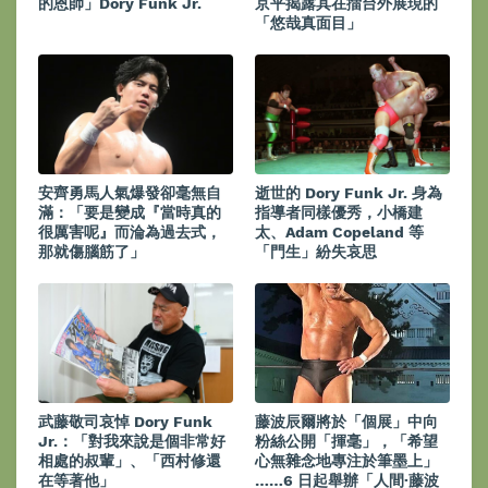
的恩師」Dory Funk Jr.
京平揭露其在擂台外展現的
「悠哉真面目」
安齊勇馬人氣爆發卻毫無自
逝世的 Dory Funk Jr. 身為
滿：「要是變成『當時真的
指導者同樣優秀，小橋建
很厲害呢』而淪為過去式，
太、Adam Copeland 等
那就傷腦筋了」
「門生」紛失哀思
武藤敬司哀悼 Dory Funk
藤波辰爾將於「個展」中向
Jr.：「對我來說是個非常好
粉絲公開「揮毫」，「希望
相處的叔輩」、「西村修還
心無雜念地專注於筆墨上」
在等著他」
……6 日起舉辦「人間·藤波