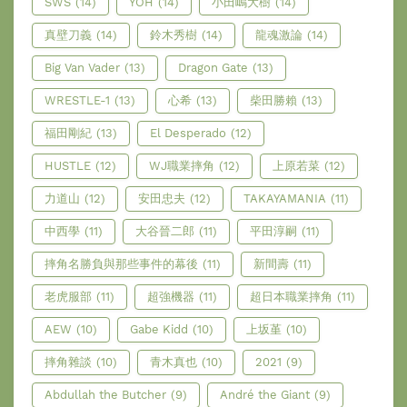
SWS
(14)
YOH
(14)
小田嶋大樹
(14)
真壁刀義
(14)
鈴木秀樹
(14)
龍魂激論
(14)
Big Van Vader
(13)
Dragon Gate
(13)
WRESTLE-1
(13)
心希
(13)
柴田勝賴
(13)
福田剛紀
(13)
El Desperado
(12)
HUSTLE
(12)
WJ職業摔角
(12)
上原若菜
(12)
力道山
(12)
安田忠夫
(12)
TAKAYAMANIA
(11)
中西學
(11)
大谷晉二郎
(11)
平田淳嗣
(11)
摔角名勝負與那些事件的幕後
(11)
新間壽
(11)
老虎服部
(11)
超強機器
(11)
超日本職業摔角
(11)
AEW
(10)
Gabe Kidd
(10)
上坂堇
(10)
摔角雜談
(10)
青木真也
(10)
2021
(9)
Abdullah the Butcher
(9)
André the Giant
(9)