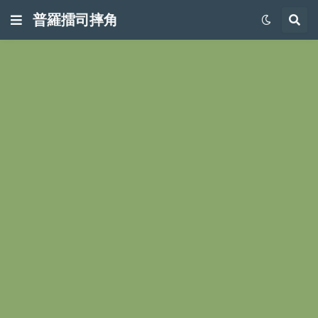
普羅擂司摔角