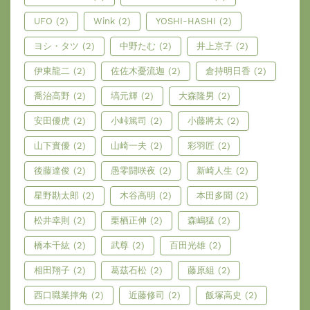
UFO
(2)
Wink
(2)
YOSHI-HASHI
(2)
ヨシ・タツ
(2)
中野たむ
(2)
井上京子
(2)
伊東龍二
(2)
佐佐木憂流迦
(2)
倉持明日香
(2)
喬治高野
(2)
塙元輝
(2)
大森隆男
(2)
安田優虎
(2)
小峠篤司
(2)
小藤將太
(2)
山下實優
(2)
山崎一夫
(2)
彩羽匠
(2)
後藤達俊
(2)
愚零闘咲夜
(2)
新崎人生
(2)
星野勘太郎
(2)
木谷高明
(2)
本田多聞
(2)
松井幸則
(2)
栗栖正伸
(2)
森嶋猛
(2)
橋本千紘
(2)
武尊
(2)
百田光雄
(2)
相田翔子
(2)
葛茲石松
(2)
藤原組
(2)
西口職業摔角
(2)
近藤修司
(2)
飯塚高史
(2)