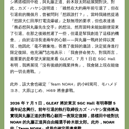
シ將搭檔田中稔，與丸藤正道、鈴木鼓太郎組展開對決。對
此，カズ・ハヤシ說明道：「雖然在大約兩年前引退了，但在
引退前的幾個月，曾被問到『想跟誰打？』。當時我雖然提過
『想跟大仁田厚打電流爆破』之類無理的要求，但也表達過
『務必想與丸藤先生交手』的想法。然而當時未能如願便迎來
了引退。在那之後雖然遲了一些，但還是幫我創造了這樣的機
會。」由於這項長達兩年的心願——與丸藤一戰終於得以實
現，他因此「毫不猶豫地」答應了復歸的邀請，決定挺身進行
限定復歸。他充滿鬥志地表示：「我會拼命努力。對我而言，
最重要的是希望大家能來看 GLEAT。7 月 1 日在 SGC Hall
有明，我將展現『沒有後續的職業摔角』。我會賭上現在能做
的一切去應戰。」
此外，該大會也確定「Team NOAH」的小峠篤司、モハメド
ヨネ、大原はじめ、Hi69 將會參戰。
2026 年 7 月 1 日，GLEAT 將於東京 SGC Hall 有明舉辦 5
週年紀念興行。前年引退的執行取締役カズ・ハヤシ宣佈將為
實現與丸藤正道的對戰心願而一夜限定復歸，搭檔田中稔對抗
NOAH 的丸藤正道與自由籍選手鈴木鼓太郎。此外，NOAH
的「Team NOAH」成員也確定受邀參戰。