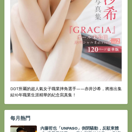
DDT所屬的超人氣女子職業摔角選手——赤井沙希，將推出集
結10年職業生涯精華的紀念寫真集！
每月熱門
內藤哲也「UNPASO」倒閉騷動，反駁東體