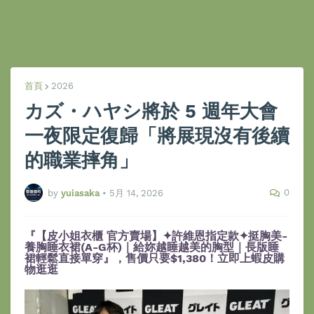
首頁
2026
カズ・ハヤシ將於 5 週年大會
一夜限定復歸「將展現沒有後續
的職業摔角」
0
by
yuiasaka
•
5月 14, 2026
『【皮小姐衣櫃 官方賣場】✦許維恩指定款✦挺胸美-
養胸睡衣裙(A-G杯)｜給妳越睡越美的胸型｜長版睡
裙輕鬆直接單穿』，售價只要$1,380！立即上蝦皮購
物逛逛