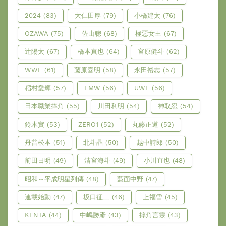
2024
(83)
大仁田厚
(79)
小橋建太
(76)
OZAWA
(75)
佐山聰
(68)
極惡女王
(67)
辻陽太
(67)
橋本真也
(64)
宮原健斗
(62)
WWE
(61)
藤原喜明
(58)
永田裕志
(57)
稻村愛輝
(57)
FMW
(56)
UWF
(56)
日本職業摔角
(55)
川田利明
(54)
神取忍
(54)
鈴木實
(53)
ZERO1
(52)
丸藤正道
(52)
丹普松本
(51)
北斗晶
(50)
越中詩郎
(50)
前田日明
(49)
清宮海斗
(49)
小川直也
(48)
昭和～平成明星列傳
(48)
藍面中野
(47)
連載始動
(47)
坂口征二
(46)
上福雪
(45)
KENTA
(44)
中嶋勝彥
(43)
摔角言靈
(43)