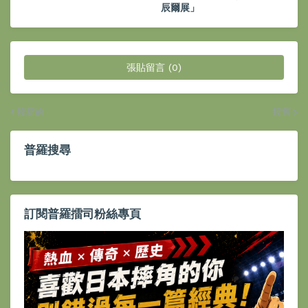
辰爾展」
張貼留言 (0)
較新的
較舊
普羅搜尋
訂閱普羅擂司粉絲專頁