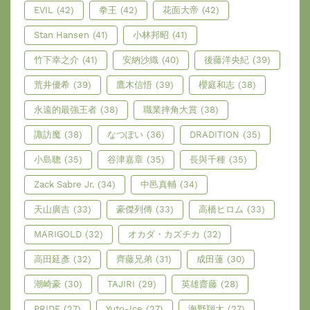
EVIL
(42)
拳王
(42)
花面大帝
(42)
Stan Hansen
(41)
小林邦昭
(41)
竹下幸之介
(41)
安納沙織
(40)
後藤洋央紀
(39)
荒井優希
(39)
鷹木信悟
(39)
櫻庭和志
(38)
永遠的最強王者
(38)
職業摔角大賞
(38)
諏訪魔
(38)
なつぽい
(36)
DRADITION
(35)
小島聰
(35)
谷津嘉章
(35)
長與千種
(35)
Zack Sabre Jr.
(34)
中邑真輔
(34)
天山廣吉
(33)
豪傑列傳
(33)
高橋ヒロム
(33)
MARIGOLD
(32)
オカダ・カズチカ
(32)
高田延彥
(32)
齊藤兄弟
(31)
成田蓮
(30)
潮崎豪
(30)
TAJIRI
(29)
英雄齋藤
(28)
PRIDE
(27)
Yuto-Ice
(27)
海野翔太
(27)