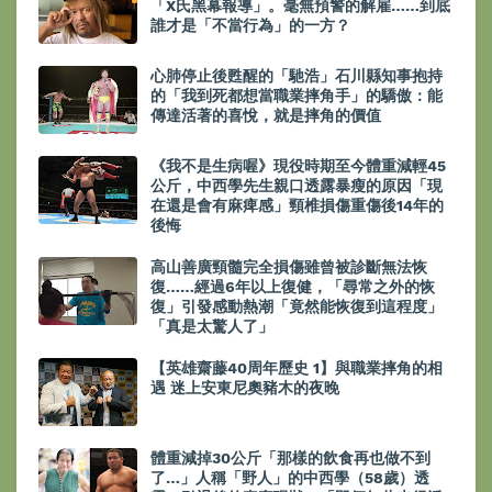
「X氏黑幕報導」。毫無預警的解雇……到底
誰才是「不當行為」的一方？
心肺停止後甦醒的「馳浩」石川縣知事抱持
的「我到死都想當職業摔角手」的驕傲：能
傳達活著的喜悅，就是摔角的價值
《我不是生病喔》現役時期至今體重減輕45
公斤，中西學先生親口透露暴瘦的原因「現
在還是會有麻痺感」頸椎損傷重傷後14年的
後悔
高山善廣頸髓完全損傷雖曾被診斷無法恢
復……經過6年以上復健，「尋常之外的恢
復」引發感動熱潮「竟然能恢復到這程度」
「真是太驚人了」
【英雄齋藤40周年歷史 1】與職業摔角的相
遇 迷上安東尼奧豬木的夜晚
體重減掉30公斤「那樣的飲食再也做不到
了…」人稱「野人」的中西學（58歲）透