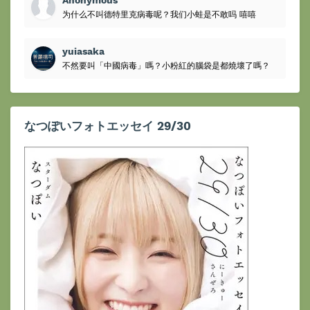
为什么不叫德特里克病毒呢？我们小蛙是不敢吗 嘻嘻
yuiasaka
不然要叫「中國病毒」嗎？小粉紅的腦袋是都燒壞了嗎？
なつぽいフォトエッセイ 29/30