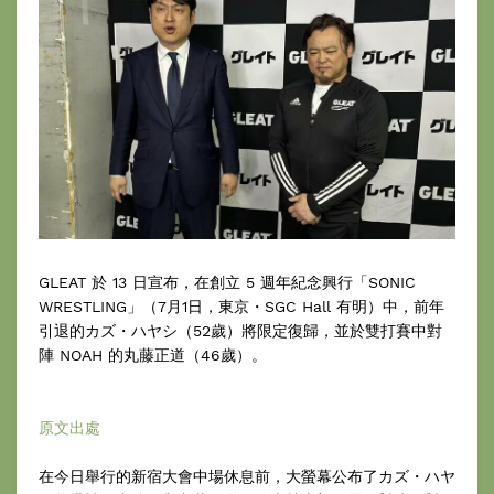
GLEAT 於 13 日宣布，在創立 5 週年紀念興行「SONIC
WRESTLING」（7月1日，東京・SGC Hall 有明）中，前年
引退的カズ・ハヤシ（52歲）將限定復歸，並於雙打賽中對
陣 NOAH 的丸藤正道（46歲）。
原文出處
在今日舉行的新宿大會中場休息前，大螢幕公布了カズ・ハヤ