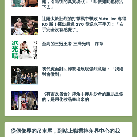
露，引退後的真實現狀：「即便如此也得活
下去」
辻陽太於壯烈的打撃戰中擊敗 Yuto-Ice 奪得
KO 勝！揮出超過 270 發逆水平手刀：「右
手完全沒有感覺了」
至高的三冠王者 三澤光晴 - 序章
初代虎面對回歸賽場展現強烈意願：「我絕
對會做到」
《有吉反省會》摔角手赤井沙希的腹肌是假
的，是用化妝品畫出來的
從偶像界的吊車尾，到站上職業摔角界中心的我