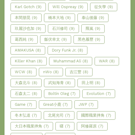
Karl Gotch
(9)
Will Ospreay
(9)
征矢學
(9)
本間朋晃
(9)
橋本大地
(9)
泰山後藤
(9)
玖麗沙也加
(9)
石川修司
(9)
羆嵐
(9)
葛西純
(9)
飯伏幸太
(9)
黑色履歷
(9)
AMAKUSA
(8)
Dory Funk Jr.
(8)
Killer Khan
(8)
Muhammad Ali
(8)
WAR
(8)
WCW
(8)
nWo
(8)
吉江豐
(8)
大森北斗
(8)
武知海青
(8)
田上明
(8)
石森太二
(8)
Boltin Oleg
(7)
Evolution
(7)
Game
(7)
Great小鹿
(7)
JWP
(7)
冬木弘道
(7)
北尾光司
(7)
國際職業摔角
(7)
大日本職業摔角
(7)
曙
(7)
阿修羅原
(7)