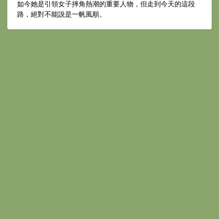
如今她是引領女子摔角熱潮的重要人物，但走到今天的這段
路，絕對不能說是一帆風順。