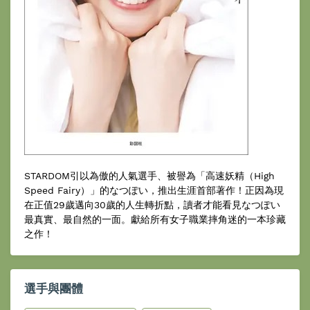
STARDOM引以為傲的人氣選手、被譽為「高速妖精（High
Speed Fairy）」的なつぽい，推出生涯首部著作！正因為現
在正值29歲邁向30歲的人生轉折點，讀者才能看見なつぽい
最真實、最自然的一面。獻給所有女子職業摔角迷的一本珍藏
之作！
選手與團體