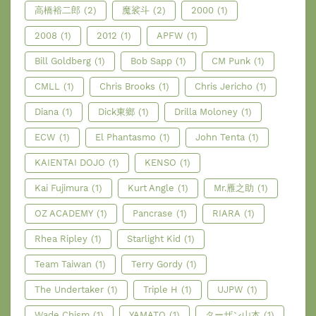
高橋裕二郎
(2)
魔裟斗
(2)
2000
(1)
2008
(1)
2012
(1)
APFW
(1)
Bill Goldberg
(1)
Bob Sapp
(1)
CM Punk
(1)
CMLL
(1)
Chris Brooks
(1)
Chris Jericho
(1)
Diana
(1)
Dick東鄉
(1)
Drilla Moloney
(1)
ECW
(1)
El Phantasmo
(1)
John Tenta
(1)
KAIENTAI DOJO
(1)
KENSO
(1)
Kai Fujimura
(1)
Kurt Angle
(1)
Mr.雁之助
(1)
OZ ACADEMY
(1)
Pancrase
(1)
RIARA
(1)
Rhea Ripley
(1)
Starlight Kid
(1)
Team Taiwan
(1)
Terry Gordy
(1)
The Undertaker
(1)
Triple H
(1)
UJPW
(1)
Wade Chism
(1)
YAMATO
(1)
ターザン山本
(1)