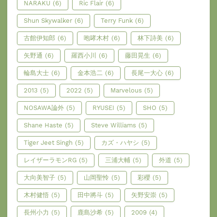
NARAKU
(6)
Ric Flair
(6)
Shun Skywalker
(6)
Terry Funk
(6)
古館伊知郎
(6)
咆哮木村
(6)
林下詩美
(6)
矢野通
(6)
羅西小川
(6)
藤田晃生
(6)
輪島大士
(6)
金本浩二
(6)
長尾一大心
(6)
2013
(5)
2022
(5)
Marvelous
(5)
NOSAWA論外
(5)
RYUSEI
(5)
SHO
(5)
Shane Haste
(5)
Steve Williams
(5)
Tiger Jeet Singh
(5)
カズ・ハヤシ
(5)
レイザーラモンRG
(5)
三浦大輔
(5)
外道
(5)
大向美智子
(5)
山岡聖怜
(5)
彩櫻
(5)
木村健悟
(5)
田中將斗
(5)
矢野安崇
(5)
長州小力
(5)
鹿島沙希
(5)
2009
(4)