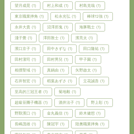
望月成晃
(1)
村上和成
(1)
村島克哉
(1)
東京職業摔角
(1)
松永光弘
(1)
棒球12強
(1)
永井大貴
(1)
沼澤邪鬼
(1)
海豚戰士
(1)
淺子覺
(1)
澤田敦士
(1)
濱亮太
(1)
濱口京子
(1)
田中きずな
(1)
田口隆祐
(1)
田村潔司
(1)
田村男兒
(1)
甲子園
(1)
相撲聖域
(1)
真鍋由
(1)
矢野啟太
(1)
石井智宏
(1)
稻葉あずさ
(1)
立花誠吾
(1)
至高的三冠王者
(1)
菊地毅
(1)
超級笹團子機器
(1)
酒井法子
(1)
野上彰
(1)
野獸濱口
(1)
金丸義信
(1)
鈴木健想
(1)
長嶋茂雄
(1)
陳冠宇
(1)
陸奧職業摔角
(1)