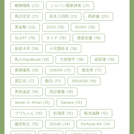
雌獅飛鳥
(22)
ジャパン職業摔角
(21)
馬沙北宮
(21)
高木三四郎
(21)
西村修
(20)
黑金剛
(20)
2020
(19)
BUSHI
(19)
GLEAT
(19)
タイチ
(19)
傑基佐藤
(19)
劍道卡辛
(19)
小可愛鈴木
(19)
鳥人Hayabusa
(19)
大岩陵平
(18)
綾部蓮
(18)
青柳優馬
(18)
OSKAR
(17)
傑克李
(17)
淵正信
(17)
馳浩
(17)
SANADA
(16)
男色迪諾
(16)
馬沙齋藤
(16)
Great-O-Khan
(15)
Sareee
(15)
フワちゃん
(15)
杉浦貴
(15)
船木誠勝
(15)
藤田和之
(15)
DOUKI
(14)
Fortune KK
(14)