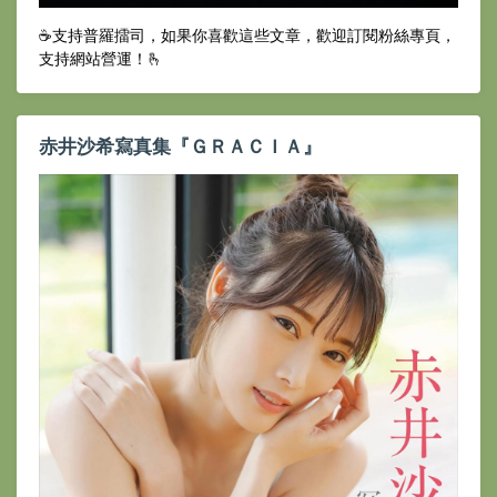
☕️支持普羅擂司，如果你喜歡這些文章，歡迎訂閱粉絲專頁，
支持網站營運！🫰
赤井沙希寫真集『ＧＲＡＣＩＡ』