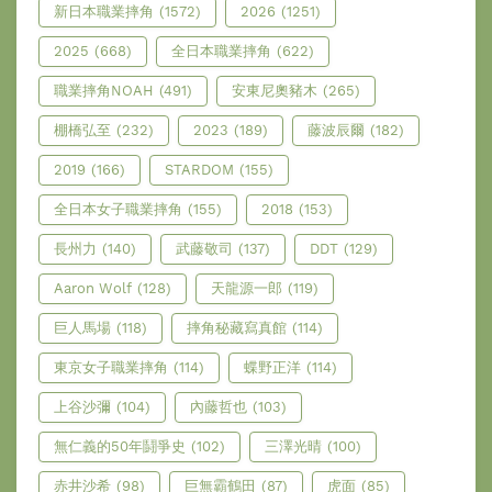
新日本職業摔角
(1572)
2026
(1251)
2025
(668)
全日本職業摔角
(622)
職業摔角NOAH
(491)
安東尼奧豬木
(265)
棚橋弘至
(232)
2023
(189)
藤波辰爾
(182)
2019
(166)
STARDOM
(155)
全日本女子職業摔角
(155)
2018
(153)
長州力
(140)
武藤敬司
(137)
DDT
(129)
Aaron Wolf
(128)
天龍源一郎
(119)
巨人馬場
(118)
摔角秘藏寫真館
(114)
東京女子職業摔角
(114)
蝶野正洋
(114)
上谷沙彌
(104)
內藤哲也
(103)
無仁義的50年鬪爭史
(102)
三澤光晴
(100)
赤井沙希
(98)
巨無霸鶴田
(87)
虎面
(85)