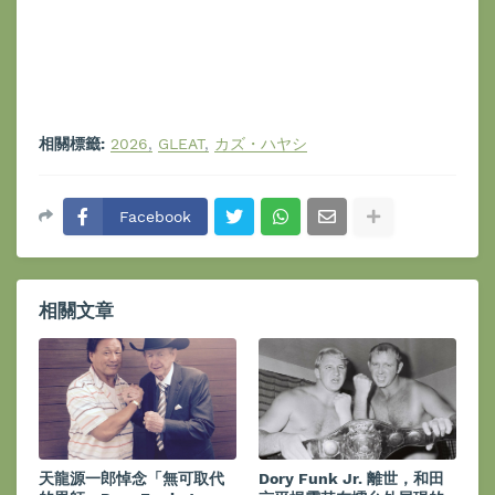
相關標籤:
2026
GLEAT
カズ・ハヤシ
Facebook
相關文章
天龍源一郎悼念「無可取代
Dory Funk Jr. 離世，和田