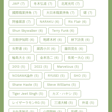
JWP
(7)
冬木弘道
(7)
北尾光司
(7)
國際職業摔角
(7)
大日本職業摔角
(7)
曙
(7)
阿修羅原
(7)
NARAKU
(6)
Ric Flair
(6)
Shun Skywalker
(6)
Terry Funk
(6)
古館伊知郎
(6)
咆哮木村
(6)
林下詩美
(6)
矢野通
(6)
羅西小川
(6)
藤田晃生
(6)
輪島大士
(6)
金本浩二
(6)
長尾一大心
(6)
2013
(5)
2022
(5)
Marvelous
(5)
NOSAWA論外
(5)
RYUSEI
(5)
SHO
(5)
Shane Haste
(5)
Steve Williams
(5)
Tiger Jeet Singh
(5)
カズ・ハヤシ
(5)
レイザーラモンRG
(5)
三浦大輔
(5)
外道
(5)
大向美智子
(5)
山岡聖怜
(5)
彩櫻
(5)