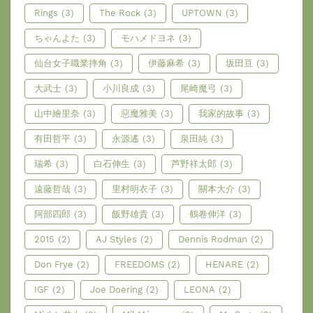
Rings
(3)
The Rock
(3)
UPTOWN
(3)
ちゃんよた
(3)
モハメドヨネ
(3)
仙台女子職業摔角
(3)
伊藤麻希
(3)
坂田亘
(3)
大武士
(3)
小川良成
(3)
尾崎魔弓
(3)
山中繪里奈
(3)
惡魔雅美
(3)
我家的故事
(3)
有田哲平
(3)
永源遙
(3)
泉田純
(3)
瑞希
(3)
白石伸生
(3)
芦野祥太郎
(3)
遠藤哲哉
(3)
里村明衣子
(3)
關本大介
(3)
阿部四郎
(3)
飯野雄貴
(3)
鶴卷伸洋
(3)
2015
(2)
AJ Styles
(2)
Dennis Rodman
(2)
Don Frye
(2)
FREEDOMS
(2)
HENARE
(2)
IGF
(2)
Joe Doering
(2)
LEONA
(2)