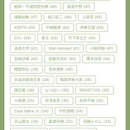
昭和～平成明星列傳
(48)
藍面中野
(47)
連載始動
(47)
坂口征二
(46)
上福雪
(45)
KENTA
(44)
中嶋勝彥
(43)
摔角言靈
(43)
EVIL
(42)
拳王
(42)
竹下幸之介
(42)
花面大帝
(42)
Stan Hansen
(41)
小林邦昭
(41)
安納沙織
(40)
後藤洋央紀
(40)
鷹木信悟
(40)
櫻庭和志
(39)
荒井優希
(39)
永遠的最強王者
(38)
職業摔角大賞
(38)
諏訪魔
(38)
なつぽい
(36)
DRADITION
(35)
小島聰
(35)
谷津嘉章
(35)
長與千種
(35)
Zack Sabre Jr.
(34)
中邑真輔
(34)
天山廣吉
(34)
豪傑列傳
(33)
高橋ヒロム
(33)