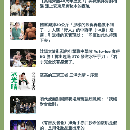
【英雄齋藤40周年歷史 1】與職業摔角的相
遇 迷上安東尼奧豬木的夜晚
體重減掉30公斤「那樣的飲食再也做不到
了…」人稱「野人」的中西學（58歲）透
露，引退後的真實現狀：「即便如此也得活
下去」
辻陽太於壯烈的打撃戰中擊敗 Yuto-Ice 奪得
KO 勝！揮出超過 270 發逆水平手刀：「右
手完全沒有感覺了」
至高的三冠王者 三澤光晴 - 序章
初代虎面對回歸賽場展現強烈意願：「我絕
對會做到」
《有吉反省會》摔角手赤井沙希的腹肌是假
的，是用化妝品畫出來的