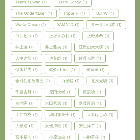
Team Taiwan
(1)
Terry Gordy
(1)
The Undertaker
(1)
Triple H
(1)
UJPW
(1)
Wade Chism
(1)
YAMATO
(1)
ターザン山本
(1)
ヨシヒコ
(1)
上坂すみれ
(1)
上野勇希
(1)
井上凌
(1)
井上雅央
(1)
亞歷山大大塚
(1)
人中之龍
(1)
他花師
(1)
佐藤光留
(1)
保永昇男
(1)
健介office
(1)
光宗薫
(1)
全能住宅改造王
(1)
力皇猛
(1)
北原光騎
(1)
千歲吉野
(1)
原田大輔
(1)
原辰德
(1)
台灣隊
(1)
吉田秀彦
(1)
嘉藤匠馬
(1)
土井成樹
(1)
堀田祐美子
(1)
大原はじめ
(1)
大鷲透
(1)
女優摔吧
(1)
安生洋二
(1)
宮本裕向
(1)
小原道由
(1)
小柳勇斗
(1)