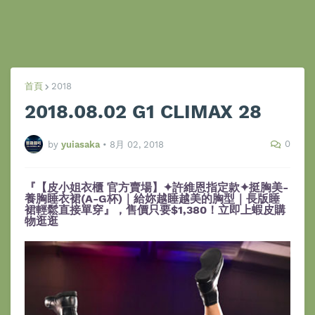
首頁
2018
2018.08.02 G1 CLIMAX 28
0
by
yuiasaka
•
8月 02, 2018
『【皮小姐衣櫃 官方賣場】✦許維恩指定款✦挺胸美-
養胸睡衣裙(A-G杯)｜給妳越睡越美的胸型｜長版睡
裙輕鬆直接單穿』，售價只要$1,380！立即上蝦皮購
物逛逛