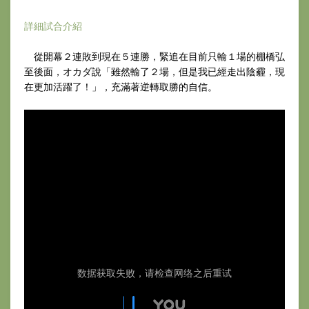
詳細試合介紹
從開幕２連敗到現在５連勝，緊追在目前只輸１場的棚橋弘
至後面，オカダ說「雖然輸了２場，但是我已經走出陰霾，現
在更加活躍了！」，充滿著逆轉取勝的自信。