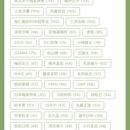
東京女子職業摔角
(114)
蝶野正洋
(114)
上谷沙彌
(104)
內藤哲也
(103)
無仁義的50年鬪爭史
(102)
三澤光晴
(100)
赤井沙希
(98)
巨無霸鶴田
(87)
虎面
(85)
2024
(83)
大仁田厚
(79)
小橋建太
(76)
OZAWA
(75)
佐山聰
(68)
辻陽太
(68)
極惡女王
(67)
橋本真也
(64)
宮原健斗
(62)
WWE
(61)
藤原喜明
(58)
永田裕志
(57)
稻村愛輝
(57)
FMW
(56)
UWF
(56)
日本職業摔角
(55)
川田利明
(54)
神取忍
(54)
鈴木實
(53)
ZERO1
(52)
丸藤正道
(52)
丹普松本
(51)
北斗晶
(50)
越中詩郎
(50)
前田日明
(49)
清宮海斗
(49)
小川直也
(48)