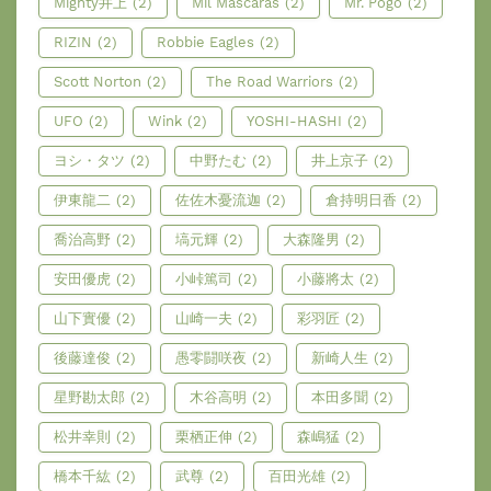
Mighty井上
(2)
Mil Máscaras
(2)
Mr. Pogo
(2)
RIZIN
(2)
Robbie Eagles
(2)
Scott Norton
(2)
The Road Warriors
(2)
UFO
(2)
Wink
(2)
YOSHI-HASHI
(2)
ヨシ・タツ
(2)
中野たむ
(2)
井上京子
(2)
伊東龍二
(2)
佐佐木憂流迦
(2)
倉持明日香
(2)
喬治高野
(2)
塙元輝
(2)
大森隆男
(2)
安田優虎
(2)
小峠篤司
(2)
小藤將太
(2)
山下實優
(2)
山崎一夫
(2)
彩羽匠
(2)
後藤達俊
(2)
愚零闘咲夜
(2)
新崎人生
(2)
星野勘太郎
(2)
木谷高明
(2)
本田多聞
(2)
松井幸則
(2)
栗栖正伸
(2)
森嶋猛
(2)
橋本千紘
(2)
武尊
(2)
百田光雄
(2)