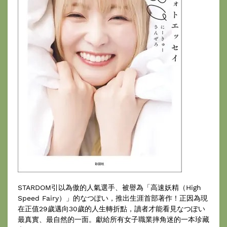
STARDOM引以為傲的人氣選手、被譽為「高速妖精（High
Speed Fairy）」的なつぽい，推出生涯首部著作！正因為現
在正值29歲邁向30歲的人生轉折點，讀者才能看見なつぽい
最真實、最自然的一面。獻給所有女子職業摔角迷的一本珍藏