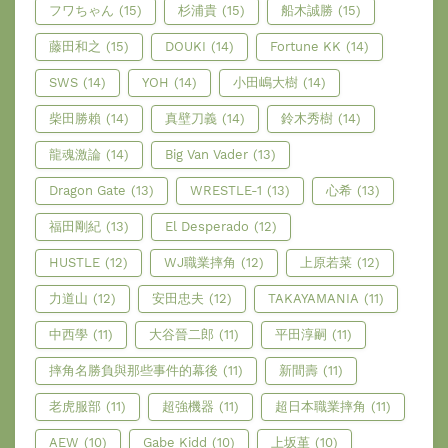
フワちゃん
(15)
杉浦貴
(15)
船木誠勝
(15)
藤田和之
(15)
DOUKI
(14)
Fortune KK
(14)
SWS
(14)
YOH
(14)
小田嶋大樹
(14)
柴田勝賴
(14)
真壁刀義
(14)
鈴木秀樹
(14)
龍魂激論
(14)
Big Van Vader
(13)
Dragon Gate
(13)
WRESTLE-1
(13)
心希
(13)
福田剛紀
(13)
El Desperado
(12)
HUSTLE
(12)
WJ職業摔角
(12)
上原若菜
(12)
力道山
(12)
安田忠夫
(12)
TAKAYAMANIA
(11)
中西學
(11)
大谷晉二郎
(11)
平田淳嗣
(11)
摔角名勝負與那些事件的幕後
(11)
新間壽
(11)
老虎服部
(11)
超強機器
(11)
超日本職業摔角
(11)
AEW
(10)
Gabe Kidd
(10)
上坂堇
(10)