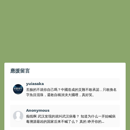
應援留言
yuiasaka
丟臉的不就你自己嗎？中國造成的災難不敢承認，只敢換名
字魚目混珠，還敢自稱泱泱大國哩，真好笑。
Anonymous
痴线啊 武汉发现的就叫武汉病毒？ 知道为什么一开始喊病
毒溯源最凶的国家后来不喊了么？ 真的 睁开你的...