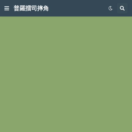
普羅擂司摔角