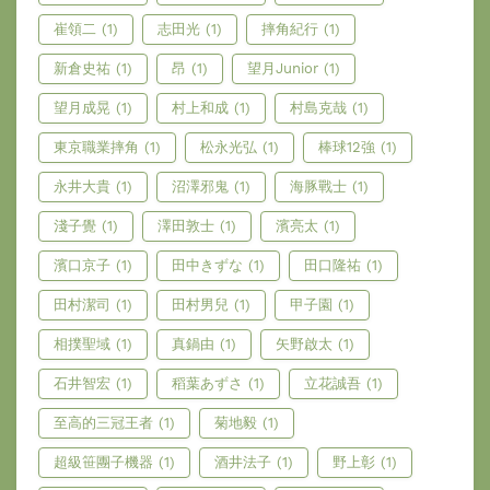
崔領二
(1)
志田光
(1)
摔角紀行
(1)
新倉史祐
(1)
昂
(1)
望月Junior
(1)
望月成晃
(1)
村上和成
(1)
村島克哉
(1)
東京職業摔角
(1)
松永光弘
(1)
棒球12強
(1)
永井大貴
(1)
沼澤邪鬼
(1)
海豚戰士
(1)
淺子覺
(1)
澤田敦士
(1)
濱亮太
(1)
濱口京子
(1)
田中きずな
(1)
田口隆祐
(1)
田村潔司
(1)
田村男兒
(1)
甲子園
(1)
相撲聖域
(1)
真鍋由
(1)
矢野啟太
(1)
石井智宏
(1)
稻葉あずさ
(1)
立花誠吾
(1)
至高的三冠王者
(1)
菊地毅
(1)
超級笹團子機器
(1)
酒井法子
(1)
野上彰
(1)