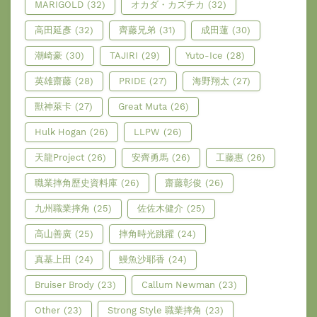
MARIGOLD
(32)
オカダ・カズチカ
(32)
高田延彥
(32)
齊藤兄弟
(31)
成田蓮
(30)
潮崎豪
(30)
TAJIRI
(29)
Yuto-Ice
(28)
英雄齋藤
(28)
PRIDE
(27)
海野翔太
(27)
獸神萊卡
(27)
Great Muta
(26)
Hulk Hogan
(26)
LLPW
(26)
天龍Project
(26)
安齊勇馬
(26)
工藤惠
(26)
職業摔角歷史資料庫
(26)
齋藤彰俊
(26)
九州職業摔角
(25)
佐佐木健介
(25)
高山善廣
(25)
摔角時光跳躍
(24)
真基上田
(24)
鰻魚沙耶香
(24)
Bruiser Brody
(23)
Callum Newman
(23)
Other
(23)
Strong Style 職業摔角
(23)