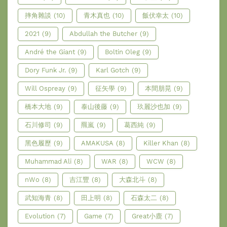
摔角雜談
(10)
青木真也
(10)
飯伏幸太
(10)
2021
(9)
Abdullah the Butcher
(9)
André the Giant
(9)
Boltin Oleg
(9)
Dory Funk Jr.
(9)
Karl Gotch
(9)
Will Ospreay
(9)
征矢學
(9)
本間朋晃
(9)
橋本大地
(9)
泰山後藤
(9)
玖麗沙也加
(9)
石川修司
(9)
羆嵐
(9)
葛西純
(9)
黑色履歷
(9)
AMAKUSA
(8)
Killer Khan
(8)
Muhammad Ali
(8)
WAR
(8)
WCW
(8)
nWo
(8)
吉江豐
(8)
大森北斗
(8)
武知海青
(8)
田上明
(8)
石森太二
(8)
Evolution
(7)
Game
(7)
Great小鹿
(7)