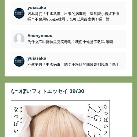
yuiasaka
因為是從「中國武漢」出來的病毒啊！這常識小粉紅不懂
嗎？不會用Google搜尋，也可以用百度啊！喔，對...
Anonymous
为什么不叫德特里克病毒呢？我们小蛙是不敢吗 嘻嘻
yuiasaka
不然要叫「中國病毒」嗎？小粉紅的腦袋是都燒壞了嗎？
なつぽいフォトエッセイ 29/30