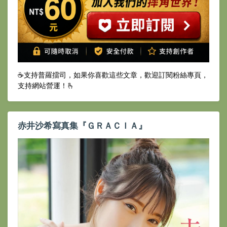
☕️支持普羅擂司，如果你喜歡這些文章，歡迎訂閱粉絲專頁，
支持網站營運！🫰
赤井沙希寫真集『ＧＲＡＣＩＡ』