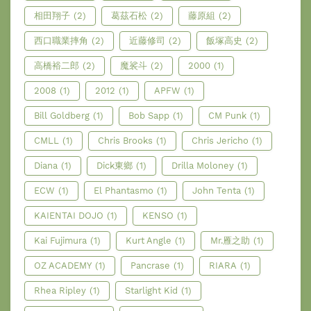
相田翔子
(2)
葛茲石松
(2)
藤原組
(2)
西口職業摔角
(2)
近藤修司
(2)
飯塚高史
(2)
高橋裕二郎
(2)
魔裟斗
(2)
2000
(1)
2008
(1)
2012
(1)
APFW
(1)
Bill Goldberg
(1)
Bob Sapp
(1)
CM Punk
(1)
CMLL
(1)
Chris Brooks
(1)
Chris Jericho
(1)
Diana
(1)
Dick東鄉
(1)
Drilla Moloney
(1)
ECW
(1)
El Phantasmo
(1)
John Tenta
(1)
KAIENTAI DOJO
(1)
KENSO
(1)
Kai Fujimura
(1)
Kurt Angle
(1)
Mr.雁之助
(1)
OZ ACADEMY
(1)
Pancrase
(1)
RIARA
(1)
Rhea Ripley
(1)
Starlight Kid
(1)