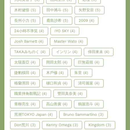
木村健悟
(5)
田中將斗
(5)
矢野安崇
(5)
長州小力
(5)
鹿島沙希
(5)
2009
(4)
24小時不準笑
(4)
IYO SKY
(4)
Josh Barnett
(4)
Master Wato
(4)
TAKAみちのく
(4)
インリン
(4)
倖田來未
(4)
太陽蓋亞
(4)
岡田太郎
(4)
巨無霸堀
(4)
捷豹橫田
(4)
木戶修
(4)
朱里
(4)
格蘭濱田
(4)
樋口和貞
(4)
清司麗菜
(4)
職業摔角觀戰記
(4)
豐田真奈美
(4)
青柳亮生
(4)
髙山善廣
(4)
鶴屋浩斗
(4)
黑潮TOKYO Japan
(4)
Bruno Sammartino
(3)
Don荒川
(3)
Kenny Omega
(3)
Kingdom
(3)