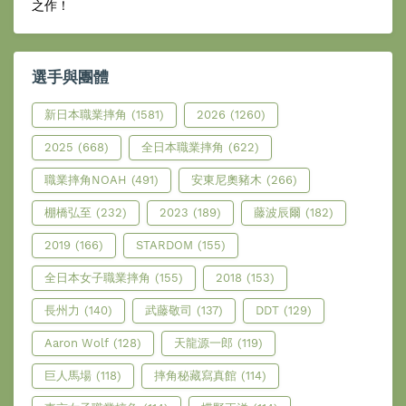
之作！
選手與團體
新日本職業摔角
(1581)
2026
(1260)
2025
(668)
全日本職業摔角
(622)
職業摔角NOAH
(491)
安東尼奧豬木
(266)
棚橋弘至
(232)
2023
(189)
藤波辰爾
(182)
2019
(166)
STARDOM
(155)
全日本女子職業摔角
(155)
2018
(153)
長州力
(140)
武藤敬司
(137)
DDT
(129)
Aaron Wolf
(128)
天龍源一郎
(119)
巨人馬場
(118)
摔角秘藏寫真館
(114)