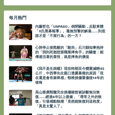
每月熱門
內藤哲也「UNPASO」倒閉騷動，反駁東體
「X氏黑幕報導」。毫無預警的解雇……到底
誰才是「不當行為」的一方？
心肺停止後甦醒的「馳浩」石川縣知事抱持
的「我到死都想當職業摔角手」的驕傲：能
傳達活著的喜悅，就是摔角的價值
《我不是生病喔》現役時期至今體重減輕45
公斤，中西學先生親口透露暴瘦的原因「現
在還是會有麻痺感」頸椎損傷重傷後14年的
後悔
高山善廣頸髓完全損傷雖曾被診斷無法恢
復……經過6年以上復健，「尋常之外的恢
復」引發感動熱潮「竟然能恢復到這程度」
「真是太驚人了」