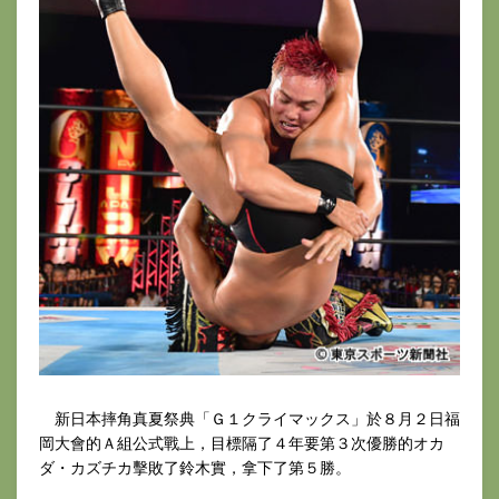
新日本摔角真夏祭典「Ｇ１クライマックス」於８月２日福
岡大會的Ａ組公式戰上，目標隔了４年要第３次優勝的オカ
ダ・カズチカ擊敗了鈴木實，拿下了第５勝。