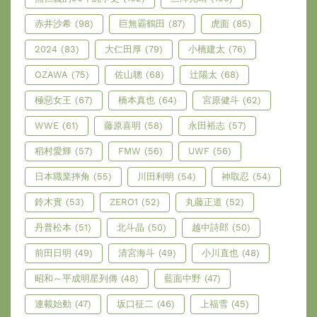
赤井沙希
(98)
巨無霸鶴田
(87)
虎面
(85)
2024
(83)
大仁田厚
(79)
小橋建太
(76)
OZAWA
(75)
佐山聰
(68)
辻陽太
(68)
極惡女王
(67)
橋本真也
(64)
宮原健斗
(62)
WWE
(61)
藤原喜明
(58)
永田裕志
(57)
稻村愛輝
(57)
FMW
(56)
UWF
(56)
日本職業摔角
(55)
川田利明
(54)
神取忍
(54)
鈴木實
(53)
ZERO1
(52)
丸藤正道
(52)
丹普松本
(51)
北斗晶
(50)
越中詩郎
(50)
前田日明
(49)
清宮海斗
(49)
小川直也
(48)
昭和～平成明星列傳
(48)
藍面中野
(47)
連載始動
(47)
坂口征二
(46)
上福雪
(45)