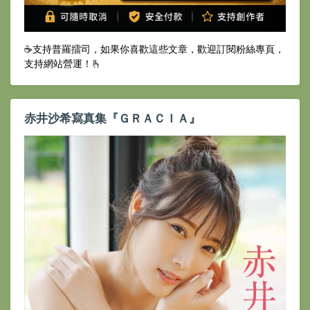
☕️支持普羅擂司，如果你喜歡這些文章，歡迎訂閱粉絲專頁，
支持網站營運！🫰
赤井沙希寫真集『ＧＲＡＣＩＡ』