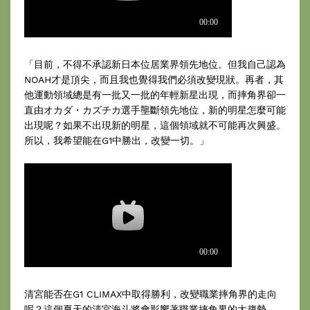
「目前，不得不承認新日本位居業界領先地位。但我自己認為
NOAH才是頂尖，而且我也覺得我們必須改變現狀。再者，其
他運動領域總是有一批又一批的年輕新星出現，而摔角界卻一
直由オカダ・カズチカ選手壟斷領先地位，新的明星怎麼可能
出現呢？如果不出現新的明星，這個領域就不可能再次興盛。
所以，我希望能在G1中勝出，改變一切。」
清宮能否在G1 CLIMAX中取得勝利，改變職業摔角界的走向
呢？這個夏天的清宮海斗將會影響著職業摔角界的大趨勢。