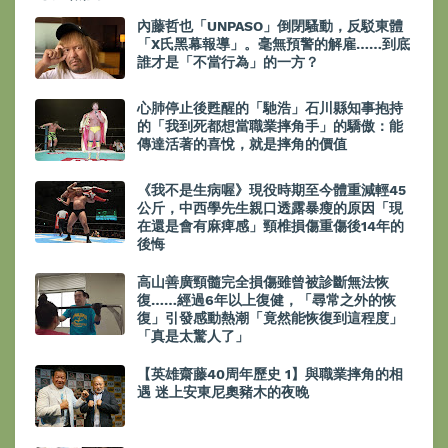
內藤哲也「UNPASO」倒閉騷動，反駁東體
「X氏黑幕報導」。毫無預警的解雇……到底
誰才是「不當行為」的一方？
心肺停止後甦醒的「馳浩」石川縣知事抱持
的「我到死都想當職業摔角手」的驕傲：能
傳達活著的喜悅，就是摔角的價值
《我不是生病喔》現役時期至今體重減輕45
公斤，中西學先生親口透露暴瘦的原因「現
在還是會有麻痺感」頸椎損傷重傷後14年的
後悔
高山善廣頸髓完全損傷雖曾被診斷無法恢
復……經過6年以上復健，「尋常之外的恢
復」引發感動熱潮「竟然能恢復到這程度」
「真是太驚人了」
【英雄齋藤40周年歷史 1】與職業摔角的相
遇 迷上安東尼奧豬木的夜晚