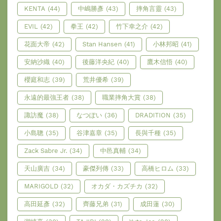
KENTA
(44)
中嶋勝彥
(43)
摔角言靈
(43)
EVIL
(42)
拳王
(42)
竹下幸之介
(42)
花面大帝
(42)
Stan Hansen
(41)
小林邦昭
(41)
安納沙織
(40)
後藤洋央紀
(40)
鷹木信悟
(40)
櫻庭和志
(39)
荒井優希
(39)
永遠的最強王者
(38)
職業摔角大賞
(38)
諏訪魔
(38)
なつぽい
(36)
DRADITION
(35)
小島聰
(35)
谷津嘉章
(35)
長與千種
(35)
Zack Sabre Jr.
(34)
中邑真輔
(34)
天山廣吉
(34)
豪傑列傳
(33)
高橋ヒロム
(33)
MARIGOLD
(32)
オカダ・カズチカ
(32)
高田延彥
(32)
齊藤兄弟
(31)
成田蓮
(30)