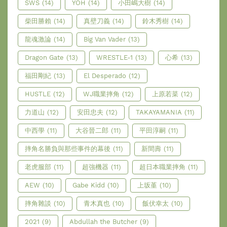
SWS
(14)
YOH
(14)
小田嶋大樹
(14)
柴田勝賴
(14)
真壁刀義
(14)
鈴木秀樹
(14)
龍魂激論
(14)
Big Van Vader
(13)
Dragon Gate
(13)
WRESTLE-1
(13)
心希
(13)
福田剛紀
(13)
El Desperado
(12)
HUSTLE
(12)
WJ職業摔角
(12)
上原若菜
(12)
力道山
(12)
安田忠夫
(12)
TAKAYAMANIA
(11)
中西學
(11)
大谷晉二郎
(11)
平田淳嗣
(11)
摔角名勝負與那些事件的幕後
(11)
新間壽
(11)
老虎服部
(11)
超強機器
(11)
超日本職業摔角
(11)
AEW
(10)
Gabe Kidd
(10)
上坂堇
(10)
摔角雜談
(10)
青木真也
(10)
飯伏幸太
(10)
2021
(9)
Abdullah the Butcher
(9)