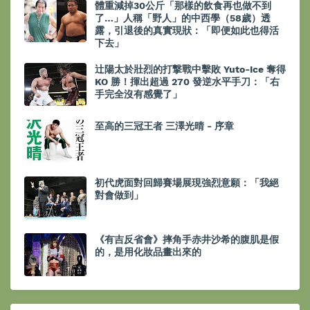
體重減掉30公斤「那樣的飲食再也做不到
了…」人稱「野人」的中西學（58歲）透
露，引退後的真實現狀：「即便如此也得活
下去」
辻陽太於壯烈的打撃戰中擊敗 Yuto-Ice 奪得
KO 勝！揮出超過 270 發逆水平手刀：「右
手完全沒有感覺了」
至高的三冠王者 三澤光晴 - 序章
初代虎面對回歸賽場展現強烈意願：「我絕
對會做到」
《有吉反省會》摔角手赤井沙希的腹肌是假
的，是用化妝品畫出來的