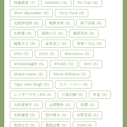
阿修羅原
(7)
NARAKU
(6)
Ric Flair
(6)
Shun Skywalker
(6)
Terry Funk
(6)
古館伊知郎
(6)
咆哮木村
(6)
林下詩美
(6)
矢野通
(6)
羅西小川
(6)
藤田晃生
(6)
輪島大士
(6)
金本浩二
(6)
長尾一大心
(6)
2013
(5)
2022
(5)
Marvelous
(5)
NOSAWA論外
(5)
RYUSEI
(5)
SHO
(5)
Shane Haste
(5)
Steve Williams
(5)
Tiger Jeet Singh
(5)
カズ・ハヤシ
(5)
レイザーラモンRG
(5)
三浦大輔
(5)
外道
(5)
大向美智子
(5)
山岡聖怜
(5)
彩櫻
(5)
木村健悟
(5)
田中將斗
(5)
矢野安崇
(5)
長州小力
(5)
鹿島沙希
(5)
2009
(4)