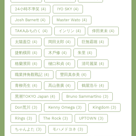
24小時不準笑
(4)
IYO SKY
(4)
Josh Barnett
(4)
Master Wato
(4)
TAKAみちのく
(4)
インリン
(4)
倖田來未
(4)
太陽蓋亞
(4)
岡田太郎
(4)
巨無霸堀
(4)
捷豹橫田
(4)
木戶修
(4)
朱里
(4)
格蘭濱田
(4)
樋口和貞
(4)
清司麗菜
(4)
職業摔角觀戰記
(4)
豐田真奈美
(4)
青柳亮生
(4)
髙山善廣
(4)
鶴屋浩斗
(4)
黑潮TOKYO Japan
(4)
Bruno Sammartino
(3)
Don荒川
(3)
Kenny Omega
(3)
Kingdom
(3)
Rings
(3)
The Rock
(3)
UPTOWN
(3)
ちゃんよた
(3)
モハメドヨネ
(3)