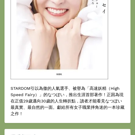
STARDOM引以為傲的人氣選手、被譽為「高速妖精（High
Speed Fairy）」的なつぽい，推出生涯首部著作！正因為現
在正值29歲邁向30歲的人生轉折點，讀者才能看見なつぽい
最真實、最自然的一面。獻給所有女子職業摔角迷的一本珍藏
之作！