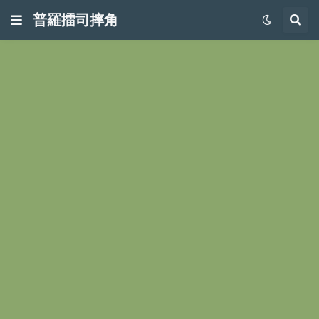
普羅擂司摔角