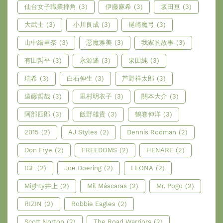
仙台女子職業摔角
(3)
伊藤麻希
(3)
坂田亘
(3)
大武士
(3)
小川良成
(3)
尾崎魔弓
(3)
山中繪里奈
(3)
惡魔雅美
(3)
我家的故事
(3)
有田哲平
(3)
永源遙
(3)
泉田純
(3)
瑞希
(3)
白石伸生
(3)
芦野祥太郎
(3)
遠藤哲哉
(3)
里村明衣子
(3)
關本大介
(3)
阿部四郎
(3)
飯野雄貴
(3)
鶴卷伸洋
(3)
2015
(2)
AJ Styles
(2)
Dennis Rodman
(2)
Don Frye
(2)
FREEDOMS
(2)
HENARE
(2)
IGF
(2)
Joe Doering
(2)
LEONA
(2)
Mighty井上
(2)
Mil Máscaras
(2)
Mr. Pogo
(2)
RIZIN
(2)
Robbie Eagles
(2)
Scott Norton
(2)
The Road Warriors
(2)