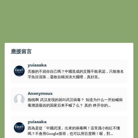
應援留言
yuiasaka
丟臉的不就你自己嗎？中國造成的災難不敢承認，只敢換名
字魚目混珠，還敢自稱泱泱大國哩，真好笑。
Anonymous
痴线啊 武汉发现的就叫武汉病毒？ 知道为什么一开始喊病
毒溯源最凶的国家后来不喊了么？ 真的 睁开你的...
yuiasaka
因為是從「中國武漢」出來的病毒啊！這常識小粉紅不懂
嗎？不會用Google搜尋，也可以用百度啊！喔，對...