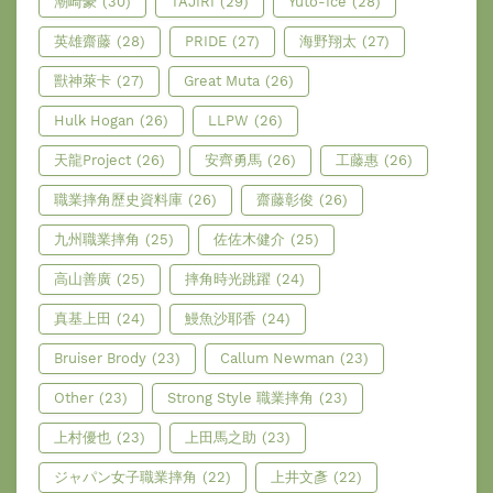
潮崎豪
(30)
TAJIRI
(29)
Yuto-Ice
(28)
英雄齋藤
(28)
PRIDE
(27)
海野翔太
(27)
獸神萊卡
(27)
Great Muta
(26)
Hulk Hogan
(26)
LLPW
(26)
天龍Project
(26)
安齊勇馬
(26)
工藤惠
(26)
職業摔角歷史資料庫
(26)
齋藤彰俊
(26)
九州職業摔角
(25)
佐佐木健介
(25)
高山善廣
(25)
摔角時光跳躍
(24)
真基上田
(24)
鰻魚沙耶香
(24)
Bruiser Brody
(23)
Callum Newman
(23)
Other
(23)
Strong Style 職業摔角
(23)
上村優也
(23)
上田馬之助
(23)
ジャパン女子職業摔角
(22)
上井文彥
(22)