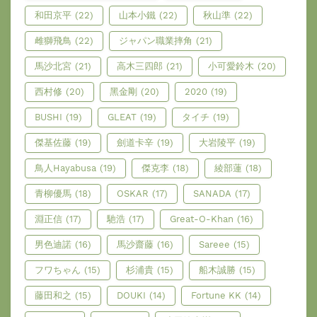
和田京平
(22)
山本小鐵
(22)
秋山準
(22)
雌獅飛鳥
(22)
ジャパン職業摔角
(21)
馬沙北宮
(21)
高木三四郎
(21)
小可愛鈴木
(20)
西村修
(20)
黑金剛
(20)
2020
(19)
BUSHI
(19)
GLEAT
(19)
タイチ
(19)
傑基佐藤
(19)
劍道卡辛
(19)
大岩陵平
(19)
鳥人Hayabusa
(19)
傑克李
(18)
綾部蓮
(18)
青柳優馬
(18)
OSKAR
(17)
SANADA
(17)
淵正信
(17)
馳浩
(17)
Great-O-Khan
(16)
男色迪諾
(16)
馬沙齋藤
(16)
Sareee
(15)
フワちゃん
(15)
杉浦貴
(15)
船木誠勝
(15)
藤田和之
(15)
DOUKI
(14)
Fortune KK
(14)