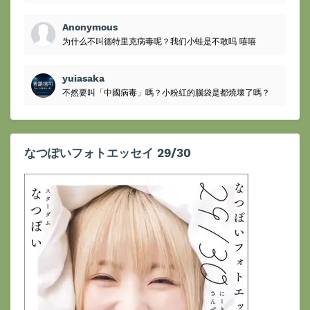
Anonymous
为什么不叫德特里克病毒呢？我们小蛙是不敢吗 嘻嘻
yuiasaka
不然要叫「中國病毒」嗎？小粉紅的腦袋是都燒壞了嗎？
なつぽいフォトエッセイ 29/30