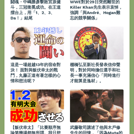
鬪魂・中嶋勝彥擊敗宮原健
WWE對於29日突然離世的
斗，三冠衛冕成功。在王道
Killer Khan先生表示哀悼，
擂台上，用「1、2、3、
強調「與André、Hogan難
Da！」結尾
忘的競爭關係」
這是一場超越13年的宿命對
棚橋弘至新社長發表信仰聲
決！ 面對與飯伏幸太的戰
明，對於同時擔任選手和社
鬥，丸藤正道有著怎樣的心
長一事充滿信心「同時進行
情和想法呢？
才能算是逸材」。
【飯伏幸太】「比賽順序無
武藤敬司講述了他與木戶修
論第幾場都無所謂。我只想
先生的回憶，「因為Muta的