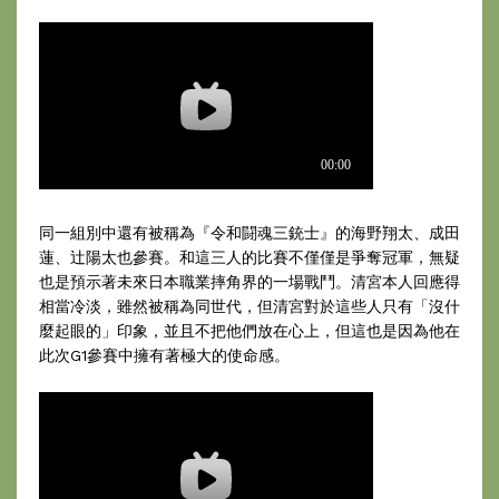
同一組別中還有被稱為『令和闘魂三銃士』的海野翔太、成田
蓮、辻陽太也參賽。和這三人的比賽不僅僅是爭奪冠軍，無疑
也是預示著未來日本職業摔角界的一場戰鬥。清宮本人回應得
相當冷淡，雖然被稱為同世代，但清宮對於這些人只有「沒什
麼起眼的」印象，並且不把他們放在心上，但這也是因為他在
此次G1參賽中擁有著極大的使命感。