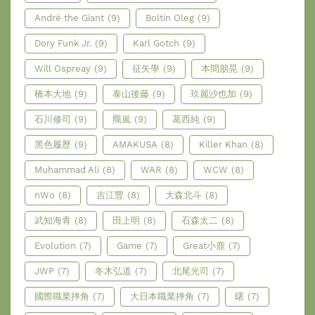
André the Giant
(9)
Boltin Oleg
(9)
Dory Funk Jr.
(9)
Karl Gotch
(9)
Will Ospreay
(9)
征矢學
(9)
本間朋晃
(9)
橋本大地
(9)
泰山後藤
(9)
玖麗沙也加
(9)
石川修司
(9)
羆嵐
(9)
葛西純
(9)
黑色履歷
(9)
AMAKUSA
(8)
Killer Khan
(8)
Muhammad Ali
(8)
WAR
(8)
WCW
(8)
nWo
(8)
吉江豐
(8)
大森北斗
(8)
武知海青
(8)
田上明
(8)
石森太二
(8)
Evolution
(7)
Game
(7)
Great小鹿
(7)
JWP
(7)
冬木弘道
(7)
北尾光司
(7)
國際職業摔角
(7)
大日本職業摔角
(7)
曙
(7)