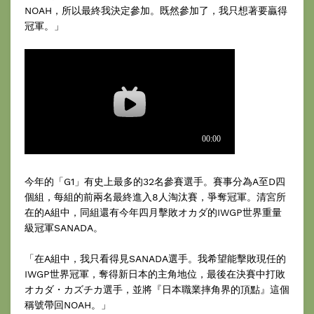
NOAH，所以最終我決定參加。既然參加了，我只想著要贏得
冠軍。」
今年的「G1」有史上最多的32名參賽選手。賽事分為A至D四
個組，每組的前兩名最終進入8人淘汰賽，爭奪冠軍。清宮所
在的A組中，同組還有今年四月擊敗オカダ的IWGP世界重量
級冠軍SANADA。
「在A組中，我只看得見SANADA選手。我希望能擊敗現任的
IWGP世界冠軍，奪得新日本的主角地位，最後在決賽中打敗
オカダ・カズチカ選手，並將『日本職業摔角界的頂點』這個
稱號帶回NOAH。」