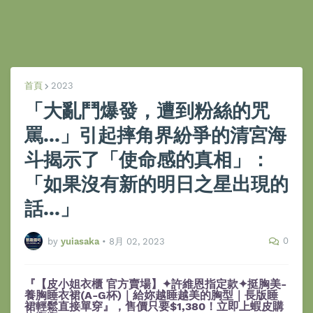
首頁
2023
「大亂鬥爆發，遭到粉絲的咒
罵...」引起摔角界紛爭的清宮海
斗揭示了「使命感的真相」：
「如果沒有新的明日之星出現的
話...」
0
by
yuiasaka
•
8月 02, 2023
『【皮小姐衣櫃 官方賣場】✦許維恩指定款✦挺胸美-
養胸睡衣裙(A-G杯)｜給妳越睡越美的胸型｜長版睡
裙輕鬆直接單穿』，售價只要$1,380！立即上蝦皮購