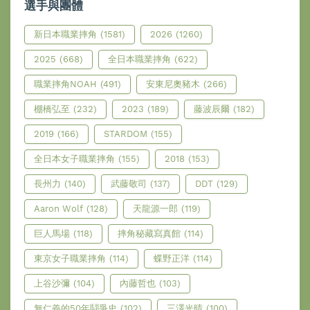
選手與團體
新日本職業摔角
(1581)
2026
(1260)
2025
(668)
全日本職業摔角
(622)
職業摔角NOAH
(491)
安東尼奧豬木
(266)
棚橋弘至
(232)
2023
(189)
藤波辰爾
(182)
2019
(166)
STARDOM
(155)
全日本女子職業摔角
(155)
2018
(153)
長州力
(140)
武藤敬司
(137)
DDT
(129)
Aaron Wolf
(128)
天龍源一郎
(119)
巨人馬場
(118)
摔角秘藏寫真館
(114)
東京女子職業摔角
(114)
蝶野正洋
(114)
上谷沙彌
(104)
內藤哲也
(103)
無仁義的50年鬪爭史
(102)
三澤光晴
(100)