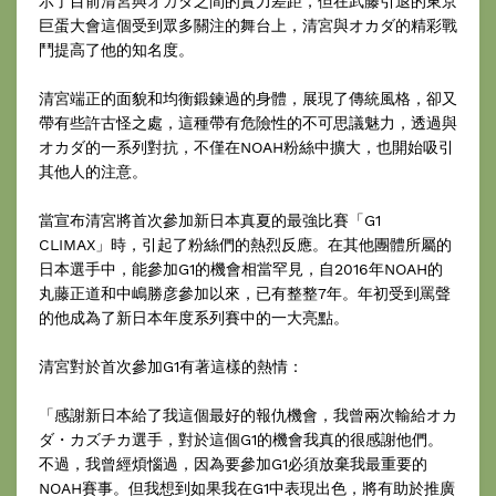
示了目前清宮與オカダ之間的實力差距，但在武藤引退的東京
巨蛋大會這個受到眾多關注的舞台上，清宮與オカダ的精彩戰
鬥提高了他的知名度。
清宮端正的面貌和均衡鍛鍊過的身體，展現了傳統風格，卻又
帶有些許古怪之處，這種帶有危險性的不可思議魅力，透過與
オカダ的一系列對抗，不僅在NOAH粉絲中擴大，也開始吸引
其他人的注意。
當宣布清宮將首次參加新日本真夏的最強比賽「G1
CLIMAX」時，引起了粉絲們的熱烈反應。在其他團體所屬的
日本選手中，能參加G1的機會相當罕見，自2016年NOAH的
丸藤正道和中嶋勝彦參加以來，已有整整7年。年初受到罵聲
的他成為了新日本年度系列賽中的一大亮點。
清宮對於首次參加G1有著這樣的熱情：
「感謝新日本給了我這個最好的報仇機會，我曾兩次輸給オカ
ダ・カズチカ選手，對於這個G1的機會我真的很感謝他們。
不過，我曾經煩惱過，因為要參加G1必須放棄我最重要的
NOAH賽事。但我想到如果我在G1中表現出色，將有助於推廣