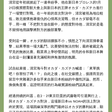
清宮從年初就掀起了一連串紛爭。他在新日本プロレス的1月
21日橫濱體育館大會上與新日本的王牌オカダ・カズチカ進行
了一場雙打對戰。在一年前的首次對決中，清宮被視為地位較
低，敗北後懷抱著復仇的心情再次迎戰，但オカダ卻毫不在
乎，用一種「不把對方放在眼中」的態度對待他，清宮於是毫
不留情地用踢擊將對方的臉部重擊。
受到這一腳，オカダ的額頭腫脹不小，憤怒之下向清宮揮拳還
擊，結果導致一場大亂鬥。比賽變得無法控制，最終被裁定為
罕見的無效比賽。觀眾席上爭吵聲四起，明亮的令和新日本舞
台在這一刻瀰漫著充滿昭和摔角激情的氛圍。
試合結束後，清宮海斗對オカダ・カズチカ喊道：「來單挑
吧！你害怕了嗎！？」自此之後，在社交媒體上，接踵而至的
留言中夾雜著許多似乎來自新日本粉絲的中傷性評論。然而，
換個角度看，這證明清宮的行為確實讓粉絲們認真起來。
經過持續的叫囂，在2・21東京巨蛋的武藤敬司引退興行上，
與オカダ・カズチカ對決，這場新日本vs NOAH的頂上對決
終於實現。這場因緣深厚的戰鬥最終以オカダ的勝利結束，顯