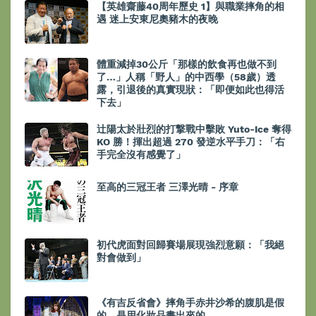
【英雄齋藤40周年歷史 1】與職業摔角的相
遇 迷上安東尼奧豬木的夜晚
體重減掉30公斤「那樣的飲食再也做不到
了…」人稱「野人」的中西學（58歲）透
露，引退後的真實現狀：「即便如此也得活
下去」
辻陽太於壯烈的打撃戰中擊敗 Yuto-Ice 奪得
KO 勝！揮出超過 270 發逆水平手刀：「右
手完全沒有感覺了」
至高的三冠王者 三澤光晴 - 序章
初代虎面對回歸賽場展現強烈意願：「我絕
對會做到」
《有吉反省會》摔角手赤井沙希的腹肌是假
的，是用化妝品畫出來的