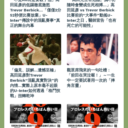
田延彥的低踢徹底激怒
隨時會變成生死相搏…」高
Trevor Berbick…「僅僅2分
田延彥 vs Trevor Berbick
52秒便比賽放棄」U-
比賽前的“大事件”動搖U-
Inter“傳說中的混亂賽事”真
Inter之日，醫師宣告「也有
正的舞台內幕
死亡的可能性」
「偏見、誤解…遺憾至極」
觀眾席飛來的一句吐槽：
高田延彥對Trevor
「前田在哭泣喔！」～一生
Berbick“混亂真實對決”的
中一定要試著用一次的「摔
內情…實際上原本毫不起眼
角言靈」
的U-Inter如何透過「格鬥技
戰」扭轉乾坤