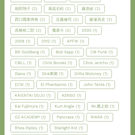
相田翔子
(2)
葛茲石松
(2)
藤原組
(2)
西口職業摔角
(2)
近藤修司
(2)
飯塚高史
(2)
高橋裕二郎
(2)
魔裟斗
(2)
2000
(1)
2008
(1)
2012
(1)
APFW
(1)
Bill Goldberg
(1)
Bob Sapp
(1)
CM Punk
(1)
CMLL
(1)
Chris Brooks
(1)
Chris Jericho
(1)
Diana
(1)
Dick東鄉
(1)
Drilla Moloney
(1)
ECW
(1)
El Phantasmo
(1)
John Tenta
(1)
KAIENTAI DOJO
(1)
KENSO
(1)
Kai Fujimura
(1)
Kurt Angle
(1)
Mr.雁之助
(1)
OZ ACADEMY
(1)
Pancrase
(1)
RIARA
(1)
Rhea Ripley
(1)
Starlight Kid
(1)