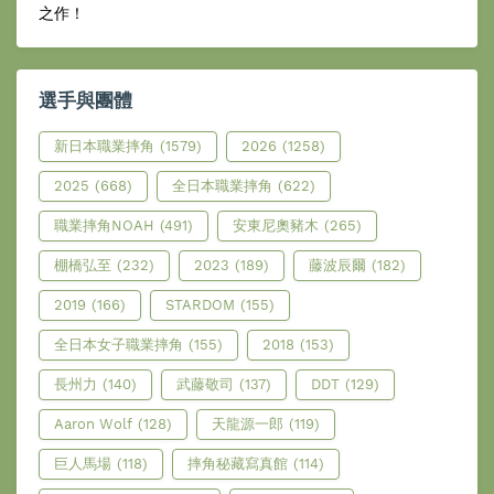
之作！
選手與團體
新日本職業摔角
(1579)
2026
(1258)
2025
(668)
全日本職業摔角
(622)
職業摔角NOAH
(491)
安東尼奧豬木
(265)
棚橋弘至
(232)
2023
(189)
藤波辰爾
(182)
2019
(166)
STARDOM
(155)
全日本女子職業摔角
(155)
2018
(153)
長州力
(140)
武藤敬司
(137)
DDT
(129)
Aaron Wolf
(128)
天龍源一郎
(119)
巨人馬場
(118)
摔角秘藏寫真館
(114)