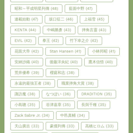
昭和～平成明星列傳
(48)
藍面中野
(47)
連載始動
(47)
坂口征二
(46)
上福雪
(45)
KENTA
(44)
中嶋勝彥
(43)
摔角言靈
(43)
EVIL
(42)
拳王
(42)
竹下幸之介
(42)
花面大帝
(42)
Stan Hansen
(41)
小林邦昭
(41)
安納沙織
(40)
後藤洋央紀
(40)
鷹木信悟
(40)
荒井優希
(39)
櫻庭和志
(38)
永遠的最強王者
(38)
職業摔角大賞
(38)
諏訪魔
(38)
なつぽい
(36)
DRADITION
(35)
小島聰
(35)
谷津嘉章
(35)
長與千種
(35)
Zack Sabre Jr.
(34)
中邑真輔
(34)
天山廣吉
(33)
豪傑列傳
(33)
高橋ヒロム
(33)