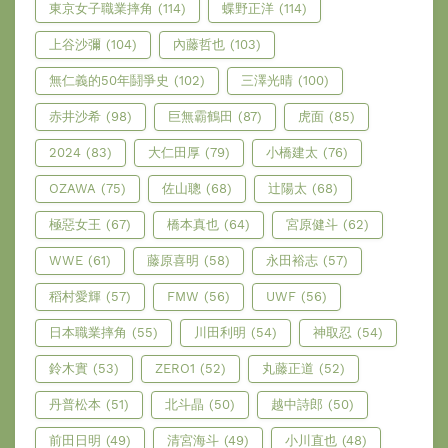
東京女子職業摔角
(114)
蝶野正洋
(114)
上谷沙彌
(104)
內藤哲也
(103)
無仁義的50年鬪爭史
(102)
三澤光晴
(100)
赤井沙希
(98)
巨無霸鶴田
(87)
虎面
(85)
2024
(83)
大仁田厚
(79)
小橋建太
(76)
OZAWA
(75)
佐山聰
(68)
辻陽太
(68)
極惡女王
(67)
橋本真也
(64)
宮原健斗
(62)
WWE
(61)
藤原喜明
(58)
永田裕志
(57)
稻村愛輝
(57)
FMW
(56)
UWF
(56)
日本職業摔角
(55)
川田利明
(54)
神取忍
(54)
鈴木實
(53)
ZERO1
(52)
丸藤正道
(52)
丹普松本
(51)
北斗晶
(50)
越中詩郎
(50)
前田日明
(49)
清宮海斗
(49)
小川直也
(48)