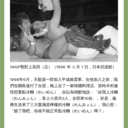
IWGP戰對上高田（左）（1996 年 3 月 1 日，日本武道館）
1998年6月，天龍源一郎加入平成維震軍。在他加入之前，我
們在關島進行了合宿，晚上去了一家韓國料理店。當時木村健
悟想要點冷麵（れいめん），自以為很酷地說：「給我上冷麵
（れんみょん），算上小原共2人，全部來10份。」於是，服
務生送來了三大盤滿是檸檬的冷麵（れんみょん）。我心想：
「饒了我吧，你就不能正常點冷麵（れいめん）嗎？」