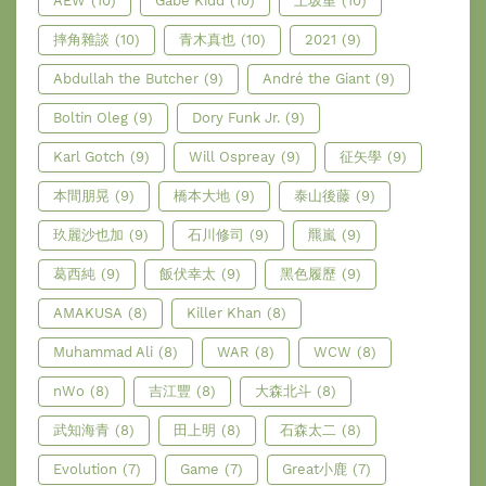
AEW
(10)
Gabe Kidd
(10)
上坂堇
(10)
摔角雜談
(10)
青木真也
(10)
2021
(9)
Abdullah the Butcher
(9)
André the Giant
(9)
Boltin Oleg
(9)
Dory Funk Jr.
(9)
Karl Gotch
(9)
Will Ospreay
(9)
征矢學
(9)
本間朋晃
(9)
橋本大地
(9)
泰山後藤
(9)
玖麗沙也加
(9)
石川修司
(9)
羆嵐
(9)
葛西純
(9)
飯伏幸太
(9)
黑色履歷
(9)
AMAKUSA
(8)
Killer Khan
(8)
Muhammad Ali
(8)
WAR
(8)
WCW
(8)
nWo
(8)
吉江豐
(8)
大森北斗
(8)
武知海青
(8)
田上明
(8)
石森太二
(8)
Evolution
(7)
Game
(7)
Great小鹿
(7)