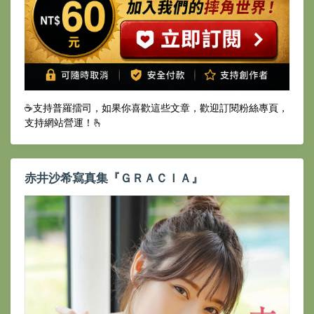
☕️支持普羅擂司，如果你喜歡這些文章，歡迎訂閱粉絲專頁，
支持網站營運！🫰
赤井沙希寫真集『ＧＲＡＣＩＡ』