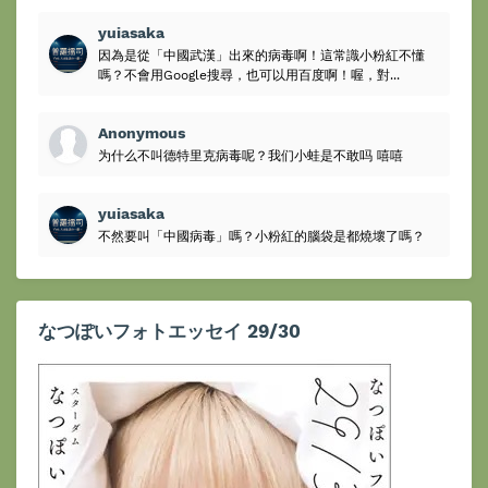
yuiasaka
因為是從「中國武漢」出來的病毒啊！這常識小粉紅不懂
嗎？不會用Google搜尋，也可以用百度啊！喔，對...
Anonymous
为什么不叫德特里克病毒呢？我们小蛙是不敢吗 嘻嘻
yuiasaka
不然要叫「中國病毒」嗎？小粉紅的腦袋是都燒壞了嗎？
なつぽいフォトエッセイ 29/30