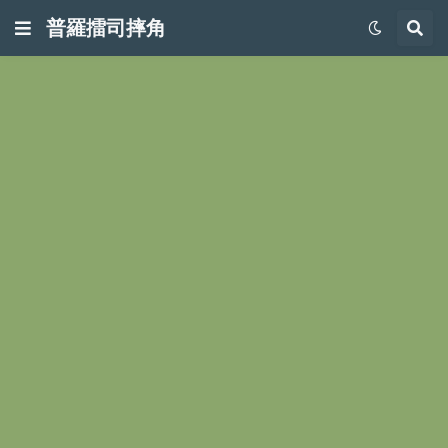
普羅擂司摔角