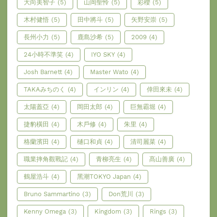
大向美智子
(5)
山岡聖怜
(5)
彩櫻
(5)
木村健悟
(5)
田中將斗
(5)
矢野安崇
(5)
長州小力
(5)
鹿島沙希
(5)
2009
(4)
24小時不準笑
(4)
IYO SKY
(4)
Josh Barnett
(4)
Master Wato
(4)
TAKAみちのく
(4)
インリン
(4)
倖田來未
(4)
太陽蓋亞
(4)
岡田太郎
(4)
巨無霸堀
(4)
捷豹橫田
(4)
木戶修
(4)
朱里
(4)
格蘭濱田
(4)
樋口和貞
(4)
清司麗菜
(4)
職業摔角觀戰記
(4)
青柳亮生
(4)
髙山善廣
(4)
鶴屋浩斗
(4)
黑潮TOKYO Japan
(4)
Bruno Sammartino
(3)
Don荒川
(3)
Kenny Omega
(3)
Kingdom
(3)
Rings
(3)