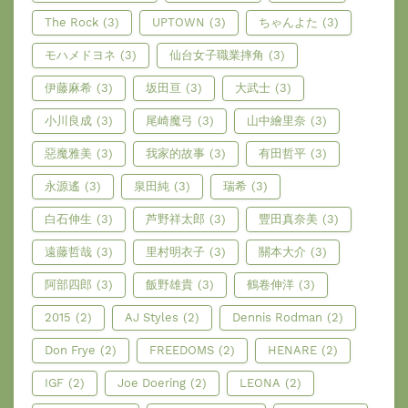
The Rock
(3)
UPTOWN
(3)
ちゃんよた
(3)
モハメドヨネ
(3)
仙台女子職業摔角
(3)
伊藤麻希
(3)
坂田亘
(3)
大武士
(3)
小川良成
(3)
尾崎魔弓
(3)
山中繪里奈
(3)
惡魔雅美
(3)
我家的故事
(3)
有田哲平
(3)
永源遙
(3)
泉田純
(3)
瑞希
(3)
白石伸生
(3)
芦野祥太郎
(3)
豐田真奈美
(3)
遠藤哲哉
(3)
里村明衣子
(3)
關本大介
(3)
阿部四郎
(3)
飯野雄貴
(3)
鶴卷伸洋
(3)
2015
(2)
AJ Styles
(2)
Dennis Rodman
(2)
Don Frye
(2)
FREEDOMS
(2)
HENARE
(2)
IGF
(2)
Joe Doering
(2)
LEONA
(2)