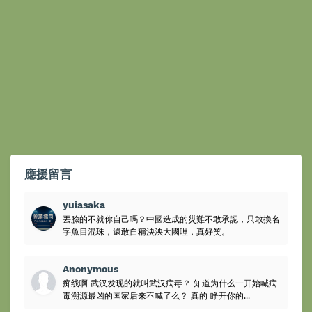
應援留言
yuiasaka
丟臉的不就你自己嗎？中國造成的災難不敢承認，只敢換名
字魚目混珠，還敢自稱泱泱大國哩，真好笑。
Anonymous
痴线啊 武汉发现的就叫武汉病毒？ 知道为什么一开始喊病
毒溯源最凶的国家后来不喊了么？ 真的 睁开你的...