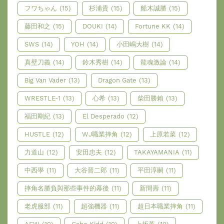
フワちゃん
(15)
杉浦貴
(15)
船木誠勝
(15)
藤田和之
(15)
DOUKI
(14)
Fortune KK
(14)
SWS
(14)
YOH
(14)
小田嶋大樹
(14)
真壁刀義
(14)
鈴木秀樹
(14)
龍魂激論
(14)
Big Van Vader
(13)
Dragon Gate
(13)
WRESTLE-1
(13)
心希
(13)
柴田勝賴
(13)
福田剛紀
(13)
El Desperado
(12)
HUSTLE
(12)
WJ職業摔角
(12)
上原若菜
(12)
力道山
(12)
安田忠夫
(12)
TAKAYAMANIA
(11)
中西學
(11)
大谷晉二郎
(11)
平田淳嗣
(11)
摔角名勝負與那些事件的幕後
(11)
新間壽
(11)
老虎服部
(11)
超強機器
(11)
超日本職業摔角
(11)