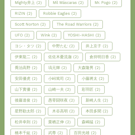
Mighty井上
(2)
Mil Máscaras
(2)
Mr. Pogo
(2)
RIZIN
(2)
Robbie Eagles
(2)
Scott Norton
(2)
The Road Warriors
(2)
UFO
(2)
Wink
(2)
YOSHI-HASHI
(2)
ヨシ・タツ
(2)
中野たむ
(2)
井上京子
(2)
伊東龍二
(2)
佐佐木憂流迦
(2)
倉持明日香
(2)
喬治高野
(2)
塙元輝
(2)
大森隆男
(2)
安田優虎
(2)
小峠篤司
(2)
小藤將太
(2)
山下實優
(2)
山崎一夫
(2)
彩羽匠
(2)
後藤達俊
(2)
愚零闘咲夜
(2)
新崎人生
(2)
星野勘太郎
(2)
木谷高明
(2)
本田多聞
(2)
松井幸則
(2)
栗栖正伸
(2)
森嶋猛
(2)
橋本千紘
(2)
武尊
(2)
百田光雄
(2)