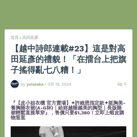
首頁
高田延彥
【越中詩郎連載#23】這是對高
田延彥的禮貌！「在擂台上把旗
子搖得亂七八糟！」
0
by
yuiasaka
•
3月 19, 2024
『【皮小姐衣櫃 官方賣場】✦許維恩指定款✦挺胸美-
養胸睡衣裙(A-G杯)｜給妳越睡越美的胸型｜長版睡
裙輕鬆直接單穿』，售價只要$1,380！立即上蝦皮購
物逛逛