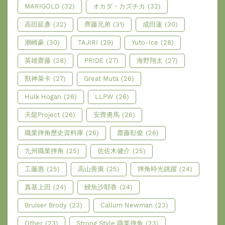
MARIGOLD
(32)
オカダ・カズチカ
(32)
高田延彥
(32)
齊藤兄弟
(31)
成田蓮
(30)
潮崎豪
(30)
TAJIRI
(29)
Yuto-Ice
(28)
英雄齋藤
(28)
PRIDE
(27)
海野翔太
(27)
獸神萊卡
(27)
Great Muta
(26)
Hulk Hogan
(26)
LLPW
(26)
天龍Project
(26)
安齊勇馬
(26)
職業摔角歷史資料庫
(26)
齋藤彰俊
(26)
九州職業摔角
(25)
佐佐木健介
(25)
工藤惠
(25)
高山善廣
(25)
摔角時光跳躍
(24)
真基上田
(24)
鰻魚沙耶香
(24)
Bruiser Brody
(23)
Callum Newman
(23)
Other
(23)
Strong Style 職業摔角
(23)