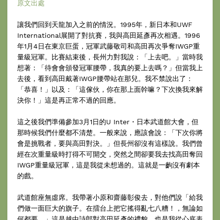
原文出處
讓我們回到天龍加入之前的情況。1995年，新日本和UWF
International展開了對抗賽，我與高田延彥再次相遇。1996
年1月4日在東京巨蛋，冠軍武藤敬司和高田再次爭奪IWGP重
量級冠軍。比賽結束後，長州力對我說：「上去吧。」當時我
想著：「待會會頒發冠軍腰帶，我真的要上去嗎？」但當我上
去後，看到高田戴著IWGP腰帶站在那兒。我不禁說出了：
「恭喜！」以及：「這傢伙，你在那上面幹嘛？下次換我來解
決你！」這是再正常不過的回應。
這之後我們準備參加3月1日的U Inter・日本武道館大會，但
那時候我們什麼都不清楚。一般來說，應該會說：「下次你將
會是挑戰者，要與高田對決。」但長州卻沒有這樣說。我們曾
經在次重量級時打得不可開交，突然之間卻要我去找高田奪回
IWGP重量級冠軍，這是我從未想過的。這就是一齣沒有劇本
的戲。
武道館座無虛席。我帶著小原和齋藤彰俊去，對他們說「給我
們做一面巨大的旗子。在擂台上把它搖得亂七八糟！，無論如
何都要。」這是越中詩郎對高田延彥的禮貌，也是我從心底表