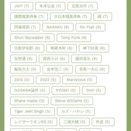
JWP
(7)
冬木弘道
(7)
北尾光司
(7)
國際職業摔角
(7)
大日本職業摔角
(7)
曙
(7)
阿修羅原
(7)
NARAKU
(6)
Ric Flair
(6)
Shun Skywalker
(6)
Terry Funk
(6)
古館伊知郎
(6)
咆哮木村
(6)
林下詩美
(6)
矢野通
(6)
羅西小川
(6)
藤田晃生
(6)
輪島大士
(6)
金本浩二
(6)
長尾一大心
(6)
2013
(5)
2022
(5)
Marvelous
(5)
NOSAWA論外
(5)
RYUSEI
(5)
SHO
(5)
Shane Haste
(5)
Steve Williams
(5)
Tiger Jeet Singh
(5)
カズ・ハヤシ
(5)
レイザーラモンRG
(5)
三浦大輔
(5)
外道
(5)