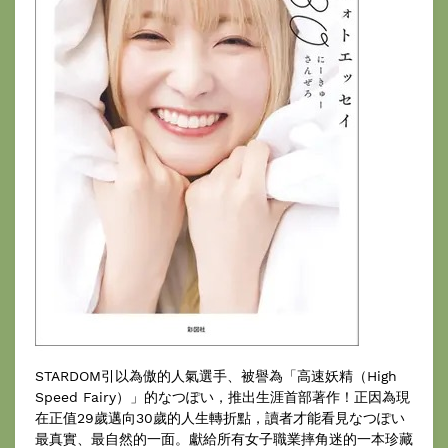
STARDOM引以為傲的人氣選手、被譽為「高速妖精（High
Speed Fairy）」的なつぽい，推出生涯首部著作！正因為現
在正值29歲邁向30歲的人生轉折點，讀者才能看見なつぽい
最真實、最自然的一面。獻給所有女子職業摔角迷的一本珍藏