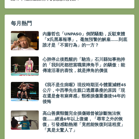
每月熱門
內藤哲也「UNPASO」倒閉騷動，反駁東體
「X氏黑幕報導」。毫無預警的解雇……到底
誰才是「不當行為」的一方？
心肺停止後甦醒的「馳浩」石川縣知事抱持
的「我到死都想當職業摔角手」的驕傲：能
傳達活著的喜悅，就是摔角的價值
《我不是生病喔》現役時期至今體重減輕45
公斤，中西學先生親口透露暴瘦的原因「現
在還是會有麻痺感」頸椎損傷重傷後14年的
後悔
高山善廣頸髓完全損傷雖曾被診斷無法恢
復……經過6年以上復健，「尋常之外的恢
復」引發感動熱潮「竟然能恢復到這程度」
「真是太驚人了」