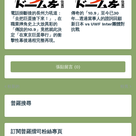
電話掛斷後的長州力吼道：
傳奇的「10.9」至今已30
「去把巨蛋搶下來！」，在
年…透過當事人的證詞回顧
職業摔角史上大放異彩的
新日本 vs UWF Inter團體對
「傳說的10.9」竟然就此決
抗戰
定「在東京巨蛋舉行」的衝
擊性幕後過程完整再現。
張貼留言 (0)
較新的
較舊
普羅搜尋
訂閱普羅擂司粉絲專頁