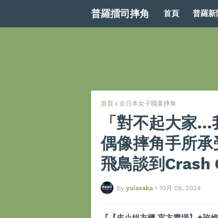
普羅擂司摔角
首頁
普羅新
首頁
全日本女子職業摔角
「對不起大家…
偶像摔角手所承
飛鳥談到Crash
by
yuiasaka
•
10月 08, 2024
『【皮小姐衣櫃 官方賣場】✦許維