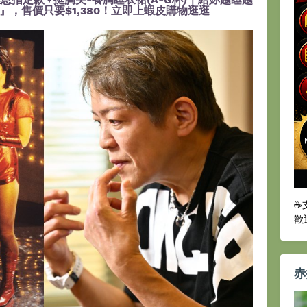
，售價只要$1,380！立即上蝦皮購物逛逛
☕
歡
赤