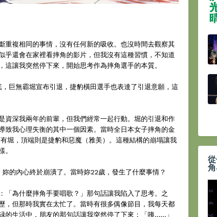
斷重複相同的事情，沒有任何新的吸收。也沒時間去觀察其
似乎還會在家裡看摔角的影片，但我沒有這種習慣，不知道
，這讓我突然停下來，開始思考作為摔角選手的本質。
985年底，巨無霸堀宣布引退，捷豹橫田選手也表達了引退意願，這
是資深我兩年的前輩，但我們經常一起行動。堀的引退和作
導致我心理失衡的其中一個因素。當時全日本女子摔角的金
的上面有堀，頂端則是捷豹和惡魔（雅美）。這種結構的崩塌讓我
樣。
從
角
86年，妳的內心終於崩潰了。當時妳22歲，發生了什麼事情？
：「為什麼摔角手要唱歌？」那句話讓我陷入了思考。之
歷，但那時我實在太忙了。當時有很多偶像節目，我每天都
碌的生活中，朋友的那句話讓我突然停了下來：「咦……」