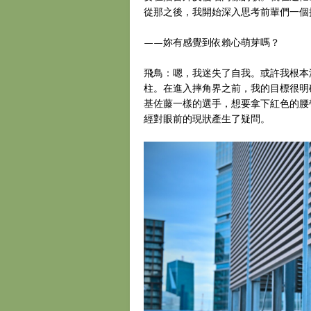
從那之後，我開始深入思考前輩們一個
——妳有感覺到依賴心萌芽嗎？
飛鳥：嗯，我迷失了自我。或許我根本沒有
柱。在進入摔角界之前，我的目標很明確—
基佐藤一樣的選手，想要拿下紅色的腰
經對眼前的現狀產生了疑問。