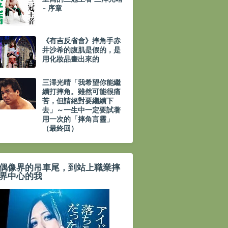
- 序章
《有吉反省會》摔角手赤
井沙希的腹肌是假的，是
用化妝品畫出來的
三澤光晴「我希望你能繼
續打摔角。雖然可能很痛
苦，但請絕對要繼續下
去」～一生中一定要試著
用一次的「摔角言靈」
（最終回）
偶像界的吊車尾，到站上職業摔
界中心的我