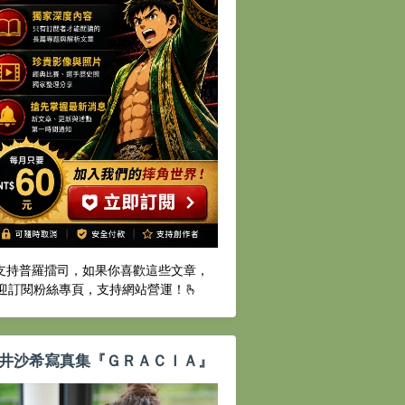
️支持普羅擂司，如果你喜歡這些文章，
迎訂閱粉絲專頁，支持網站營運！🫰
井沙希寫真集『ＧＲＡＣＩＡ』