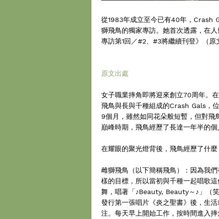
從1983年成立至今已有40年，Cras
獅飛鳥的獨家專訪。她首次透露，在人氣
專訪第1回／#2、#3將繼續刊登》（原文發
原文出處
女子職業摔角即將迎來創立70周年。
飛鳥與長與千種組成的Crash Gals，
9個月，雖然如同花朵般短暫，但對飛
巔峰時期，飛鳥經歷了長達一年半的個
在耀眼的聚光燈背後，飛鳥經歷了什麼
雌獅飛鳥（以下簡稱飛鳥）：因為我們有一
樣的目標，所以當初與千種一起唱歌這
舞，唱著「♪Beauty, Beauty
發行第一張唱片《炎之聖書》後，生活
注。每天早上開始工作，按時間進入摔