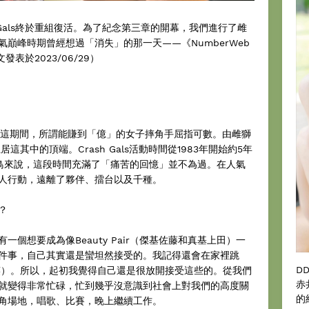
h Gals終於重組復活。為了紀念第三章的開幕，我們進行了雌
巔峰時期曾經想過「消失」的那一天——《NumberWeb
表於2023/06/29）
在這期間，所謂能賺到「億」的女子摔角手屈指可數。由雌獅
位居這其中的頂端。Crash Gals活動時間從1983年開始約5年
鳥來說，這段時間充滿了「痛苦的回憶」並不為過。在人氣
人行動，遠離了夥伴、擂台以及千種。
？
個想要成為像Beauty Pair（傑基佐藤和真基上田）一
件事，自己其實還是蠻坦然接受的。我記得還會在家裡跳
D
～♪」（笑）。所以，起初我覺得自己還是很放開接受這些的。從我們
赤
就變得非常忙碌，忙到幾乎沒意識到社會上對我們的高度關
的
角場地，唱歌、比賽，晚上繼續工作。