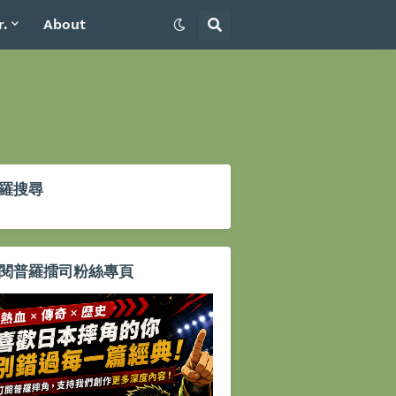
r.
About
羅搜尋
閱普羅擂司粉絲專頁