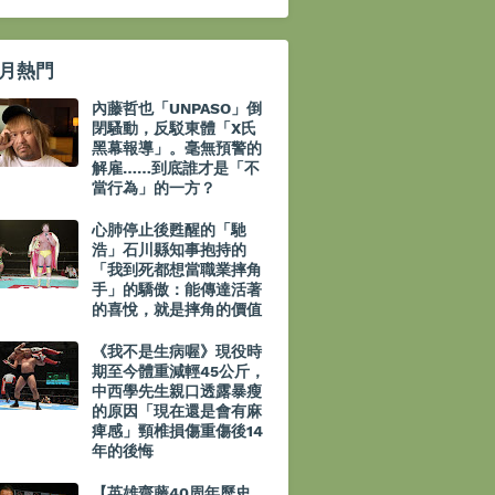
月熱門
內藤哲也「UNPASO」倒
閉騷動，反駁東體「X氏
黑幕報導」。毫無預警的
解雇……到底誰才是「不
當行為」的一方？
心肺停止後甦醒的「馳
浩」石川縣知事抱持的
「我到死都想當職業摔角
手」的驕傲：能傳達活著
的喜悅，就是摔角的價值
《我不是生病喔》現役時
期至今體重減輕45公斤，
中西學先生親口透露暴瘦
的原因「現在還是會有麻
痺感」頸椎損傷重傷後14
年的後悔
【英雄齋藤40周年歷史