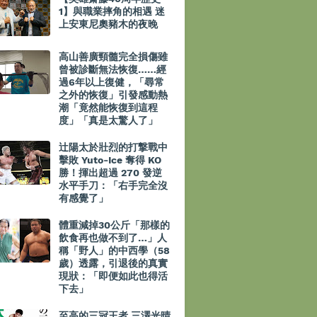
1】與職業摔角的相遇 迷
上安東尼奧豬木的夜晚
高山善廣頸髓完全損傷雖
曾被診斷無法恢復……經
過6年以上復健，「尋常
之外的恢復」引發感動熱
潮「竟然能恢復到這程
度」「真是太驚人了」
辻陽太於壯烈的打撃戰中
擊敗 Yuto-Ice 奪得 KO
勝！揮出超過 270 發逆
水平手刀：「右手完全沒
有感覺了」
體重減掉30公斤「那樣的
飲食再也做不到了…」人
稱「野人」的中西學（58
歲）透露，引退後的真實
現狀：「即便如此也得活
下去」
至高的三冠王者 三澤光晴