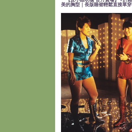
美的胸型｜長版睡裙輕鬆直接單穿』