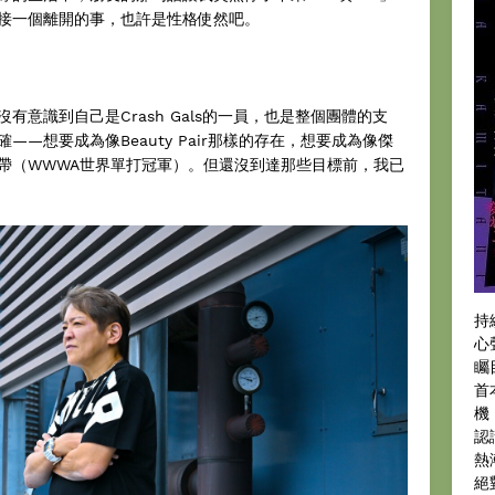
接一個離開的事，也許是性格使然吧。
意識到自己是Crash Gals的一員，也是整個團體的支
—想要成為像Beauty Pair那樣的存在，想要成為像傑
帶（WWWA世界單打冠軍）。但還沒到達那些目標前，我已
持
心
矚
首
機
認
熱
絕