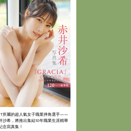
DT所屬的超人氣女子職業摔角選手——
井沙希，將推出集結10年職業生涯精華
紀念寫真集！