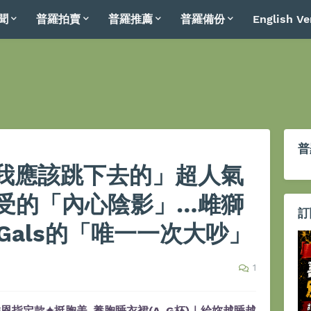
聞
普羅拍賣
普羅推薦
普羅備份
English Ve
普
我應該跳下去的」超人氣
受的「內心陰影」…雌獅
訂
 Gals的「唯一一次大吵」
1
恩指定款✦挺胸美-養胸睡衣裙(A-G杯)｜給妳越睡越