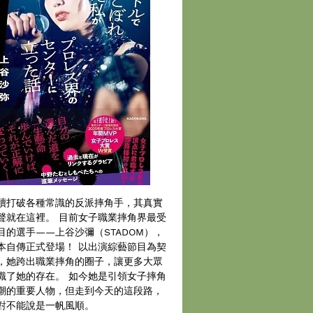
續打破各種常識的反派摔角手，其真實
聲就在這裡。 目前女子職業摔角界最受
目的選手——上谷沙彌（STADOM），
本自傳正式登場！ 以出演綜藝節目為契
，她跨出職業摔角的圈子，讓更多大眾
識了她的存在。 如今她是引領女子摔角
潮的重要人物，但走到今天的這段路，
對不能說是一帆風順。