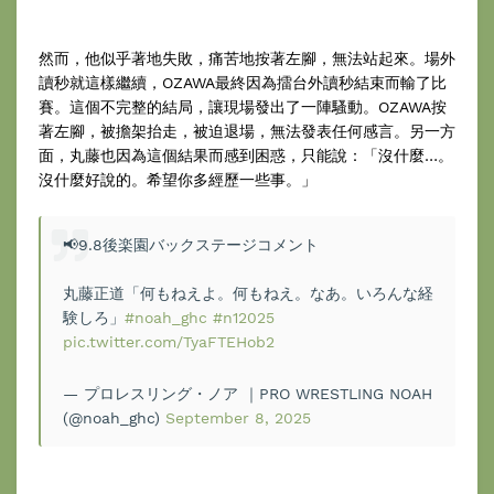
然而，他似乎著地失敗，痛苦地按著左腳，無法站起來。場外
讀秒就這樣繼續，OZAWA最終因為擂台外讀秒結束而輸了比
賽。這個不完整的結局，讓現場發出了一陣騷動。OZAWA按
著左腳，被擔架抬走，被迫退場，無法發表任何感言。另一方
面，丸藤也因為這個結果而感到困惑，只能說：「沒什麼…。
沒什麼好說的。希望你多經歷一些事。」
📢9.8後楽園バックステージコメント
丸藤正道「何もねえよ。何もねえ。なあ。いろんな経
験しろ」
#noah_ghc
#n12025
pic.twitter.com/TyaFTEHob2
— プロレスリング・ノア ｜PRO WRESTLING NOAH
(@noah_ghc)
September 8, 2025