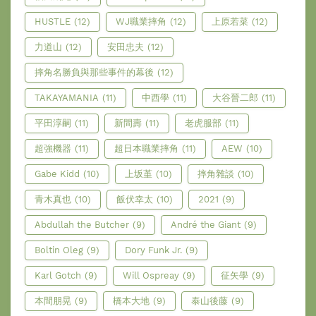
HUSTLE
(12)
WJ職業摔角
(12)
上原若菜
(12)
力道山
(12)
安田忠夫
(12)
摔角名勝負與那些事件的幕後
(12)
TAKAYAMANIA
(11)
中西學
(11)
大谷晉二郎
(11)
平田淳嗣
(11)
新間壽
(11)
老虎服部
(11)
超強機器
(11)
超日本職業摔角
(11)
AEW
(10)
Gabe Kidd
(10)
上坂堇
(10)
摔角雜談
(10)
青木真也
(10)
飯伏幸太
(10)
2021
(9)
Abdullah the Butcher
(9)
André the Giant
(9)
Boltin Oleg
(9)
Dory Funk Jr.
(9)
Karl Gotch
(9)
Will Ospreay
(9)
征矢學
(9)
本間朋晃
(9)
橋本大地
(9)
泰山後藤
(9)