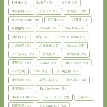
BUSHI
(19)
GLEAT
(19)
タイチ
(19)
傑基佐藤
(19)
劍道卡辛
(19)
大岩陵平
(19)
鳥人Hayabusa
(19)
傑克李
(18)
綾部蓮
(18)
青柳優馬
(18)
OSKAR
(17)
SANADA
(17)
淵正信
(17)
馳浩
(17)
Great-O-Khan
(16)
男色迪諾
(16)
馬沙齋藤
(16)
Sareee
(15)
フワちゃん
(15)
杉浦貴
(15)
船木誠勝
(15)
藤田和之
(15)
DOUKI
(14)
Fortune KK
(14)
SWS
(14)
YOH
(14)
小田嶋大樹
(14)
柴田勝賴
(14)
真壁刀義
(14)
鈴木秀樹
(14)
龍魂激論
(14)
Big Van Vader
(13)
Dragon Gate
(13)
WRESTLE-1
(13)
心希
(13)
福田剛紀
(13)
El Desperado
(12)