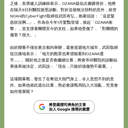
之後，長濱健人訓練師表示，OZAWA疑似左腳踝骨折，他將
在隔天9日到醫院接受診斷。對於這個無法預料的意外，統管
NOAH的CyberFight取締役武田有弘，抱著頭說：「這是緊
急狀況啊…」。作為在今年1月驚豔登場，掀起「OZAWA衝
擊」，並支撐著團體至今的支柱，如果他受傷了，「對團體的
傷害？很大。」
由於聯賽不僅在東京都內舉辦，還會巡迴地方城市，武田取締
役沉痛地表示：「地方的觀眾也希望能看到OZAWA選
手…」。關於他之後是否會繼續出賽，將會等待醫院的診斷結
果後再做決定，武田說：「現在，只能祈禱傷勢不嚴重。」
這場開幕戰，發生了在奪冠大熱門身上，令人意想不到的意
外。如果他就此退出比賽，勢必會讓戰局陷入大混亂，究竟會
如何發展呢？
將普羅擂司摔角的文章
加入 Google 搜尋的最愛