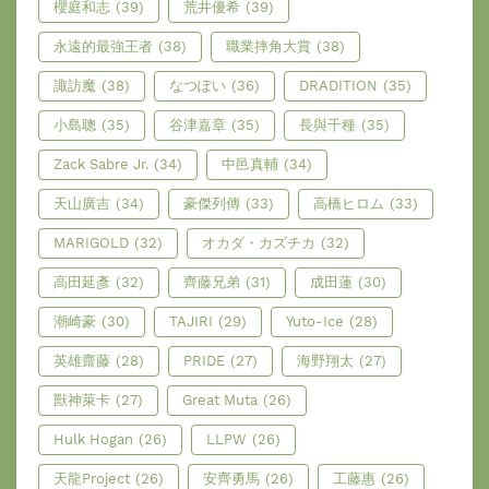
櫻庭和志
(39)
荒井優希
(39)
永遠的最強王者
(38)
職業摔角大賞
(38)
諏訪魔
(38)
なつぽい
(36)
DRADITION
(35)
小島聰
(35)
谷津嘉章
(35)
長與千種
(35)
Zack Sabre Jr.
(34)
中邑真輔
(34)
天山廣吉
(34)
豪傑列傳
(33)
高橋ヒロム
(33)
MARIGOLD
(32)
オカダ・カズチカ
(32)
高田延彥
(32)
齊藤兄弟
(31)
成田蓮
(30)
潮崎豪
(30)
TAJIRI
(29)
Yuto-Ice
(28)
英雄齋藤
(28)
PRIDE
(27)
海野翔太
(27)
獸神萊卡
(27)
Great Muta
(26)
Hulk Hogan
(26)
LLPW
(26)
天龍Project
(26)
安齊勇馬
(26)
工藤惠
(26)