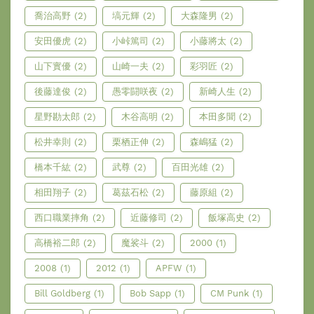
喬治高野
(2)
塙元輝
(2)
大森隆男
(2)
安田優虎
(2)
小峠篤司
(2)
小藤將太
(2)
山下實優
(2)
山崎一夫
(2)
彩羽匠
(2)
後藤達俊
(2)
愚零闘咲夜
(2)
新崎人生
(2)
星野勘太郎
(2)
木谷高明
(2)
本田多聞
(2)
松井幸則
(2)
栗栖正伸
(2)
森嶋猛
(2)
橋本千紘
(2)
武尊
(2)
百田光雄
(2)
相田翔子
(2)
葛茲石松
(2)
藤原組
(2)
西口職業摔角
(2)
近藤修司
(2)
飯塚高史
(2)
高橋裕二郎
(2)
魔裟斗
(2)
2000
(1)
2008
(1)
2012
(1)
APFW
(1)
Bill Goldberg
(1)
Bob Sapp
(1)
CM Punk
(1)