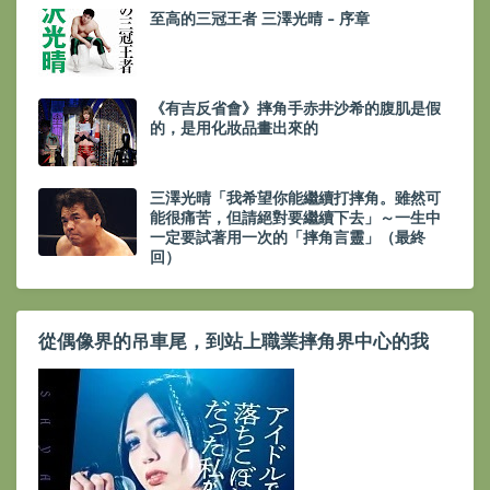
至高的三冠王者 三澤光晴 - 序章
《有吉反省會》摔角手赤井沙希的腹肌是假
的，是用化妝品畫出來的
三澤光晴「我希望你能繼續打摔角。雖然可
能很痛苦，但請絕對要繼續下去」～一生中
一定要試著用一次的「摔角言靈」（最終
回）
從偶像界的吊車尾，到站上職業摔角界中心的我