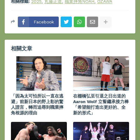
相關標籤:
2025
丸藤正道
職業摔角NOAH
OZAWA
Facebook
相關文章
「因為太可怕所以一直在逃
在棚橋弘至引退之日出道的
避」前新日本的野上彰的驚
Aaron Wolf 立誓繼承接力棒
人證言，轉而追尋到職業摔
「希望能打造出更好的、全
角根源的理由
新的形式」