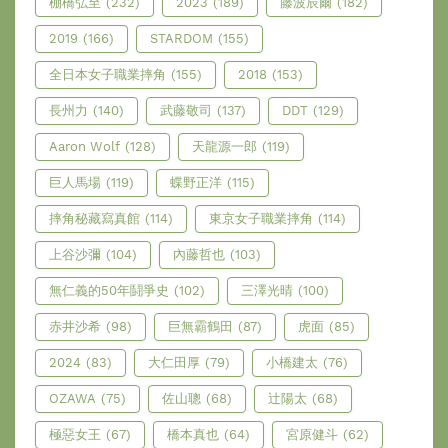
棚橋弘至
(232)
2023
(189)
藤波辰爾
(182)
2019
(166)
STARDOM
(155)
全日本女子職業摔角
(155)
2018
(153)
長州力
(140)
武藤敬司
(137)
DDT
(129)
Aaron Wolf
(128)
天龍源一郎
(119)
巨人馬場
(119)
蝶野正洋
(115)
摔角秘藏寫真館
(114)
東京女子職業摔角
(114)
上谷沙彌
(104)
內藤哲也
(103)
無仁義的50年鬪爭史
(102)
三澤光晴
(100)
赤井沙希
(98)
巨無霸鶴田
(87)
虎面
(85)
2024
(83)
大仁田厚
(79)
小橋建太
(76)
OZAWA
(75)
佐山聰
(68)
辻陽太
(68)
極惡女王
(67)
橋本真也
(64)
宮原健斗
(62)