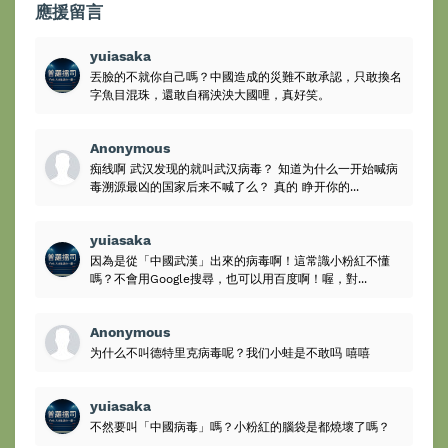
應援留言
yuiasaka
丟臉的不就你自己嗎？中國造成的災難不敢承認，只敢換名
字魚目混珠，還敢自稱泱泱大國哩，真好笑。
Anonymous
痴线啊 武汉发现的就叫武汉病毒？ 知道为什么一开始喊病
毒溯源最凶的国家后来不喊了么？ 真的 睁开你的...
yuiasaka
因為是從「中國武漢」出來的病毒啊！這常識小粉紅不懂
嗎？不會用Google搜尋，也可以用百度啊！喔，對...
Anonymous
为什么不叫德特里克病毒呢？我们小蛙是不敢吗 嘻嘻
yuiasaka
不然要叫「中國病毒」嗎？小粉紅的腦袋是都燒壞了嗎？