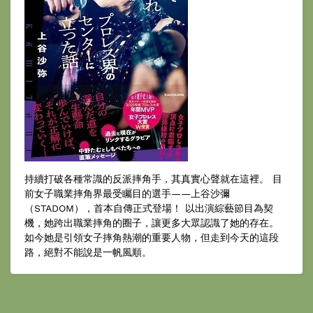
持續打破各種常識的反派摔角手，其真實心聲就在這裡。 目
前女子職業摔角界最受矚目的選手——上谷沙彌
（STADOM），首本自傳正式登場！ 以出演綜藝節目為契
機，她跨出職業摔角的圈子，讓更多大眾認識了她的存在。
如今她是引領女子摔角熱潮的重要人物，但走到今天的這段
路，絕對不能說是一帆風順。