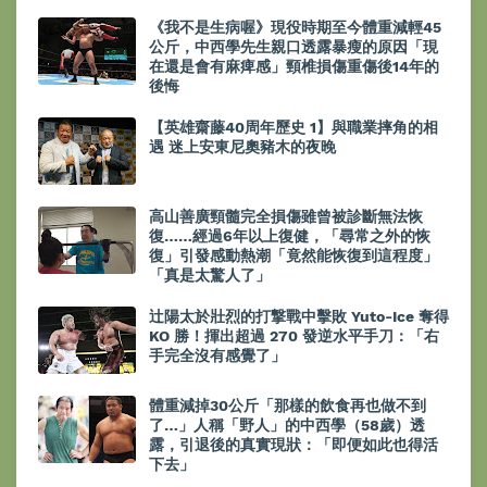
《我不是生病喔》現役時期至今體重減輕45
公斤，中西學先生親口透露暴瘦的原因「現
在還是會有麻痺感」頸椎損傷重傷後14年的
後悔
【英雄齋藤40周年歷史 1】與職業摔角的相
遇 迷上安東尼奧豬木的夜晚
高山善廣頸髓完全損傷雖曾被診斷無法恢
復……經過6年以上復健，「尋常之外的恢
復」引發感動熱潮「竟然能恢復到這程度」
「真是太驚人了」
辻陽太於壯烈的打撃戰中擊敗 Yuto-Ice 奪得
KO 勝！揮出超過 270 發逆水平手刀：「右
手完全沒有感覺了」
體重減掉30公斤「那樣的飲食再也做不到
了…」人稱「野人」的中西學（58歲）透
露，引退後的真實現狀：「即便如此也得活
下去」