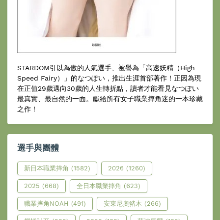
STARDOM引以為傲的人氣選手、被譽為「高速妖精（High
Speed Fairy）」的なつぽい，推出生涯首部著作！正因為現
在正值29歲邁向30歲的人生轉折點，讀者才能看見なつぽい
最真實、最自然的一面。獻給所有女子職業摔角迷的一本珍藏
之作！
選手與團體
新日本職業摔角
(1582)
2026
(1260)
2025
(668)
全日本職業摔角
(623)
職業摔角NOAH
(491)
安東尼奧豬木
(266)