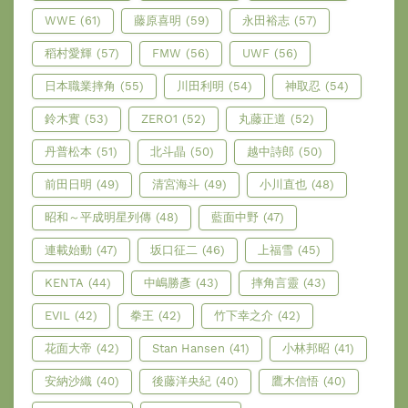
WWE
(61)
藤原喜明
(59)
永田裕志
(57)
稻村愛輝
(57)
FMW
(56)
UWF
(56)
日本職業摔角
(55)
川田利明
(54)
神取忍
(54)
鈴木實
(53)
ZERO1
(52)
丸藤正道
(52)
丹普松本
(51)
北斗晶
(50)
越中詩郎
(50)
前田日明
(49)
清宮海斗
(49)
小川直也
(48)
昭和～平成明星列傳
(48)
藍面中野
(47)
連載始動
(47)
坂口征二
(46)
上福雪
(45)
KENTA
(44)
中嶋勝彥
(43)
摔角言靈
(43)
EVIL
(42)
拳王
(42)
竹下幸之介
(42)
花面大帝
(42)
Stan Hansen
(41)
小林邦昭
(41)
安納沙織
(40)
後藤洋央紀
(40)
鷹木信悟
(40)