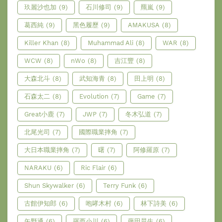
玖麗沙也加
(9)
石川修司
(9)
羆嵐
(9)
葛西純
(9)
黑色履歷
(9)
AMAKUSA
(8)
Killer Khan
(8)
Muhammad Ali
(8)
WAR
(8)
WCW
(8)
nWo
(8)
吉江豐
(8)
大森北斗
(8)
武知海青
(8)
田上明
(8)
石森太二
(8)
Evolution
(7)
Game
(7)
Great小鹿
(7)
JWP
(7)
冬木弘道
(7)
北尾光司
(7)
國際職業摔角
(7)
大日本職業摔角
(7)
曙
(7)
阿修羅原
(7)
NARAKU
(6)
Ric Flair
(6)
Shun Skywalker
(6)
Terry Funk
(6)
古館伊知郎
(6)
咆哮木村
(6)
林下詩美
(6)
矢野通
(6)
羅西小川
(6)
藤田晃生
(6)