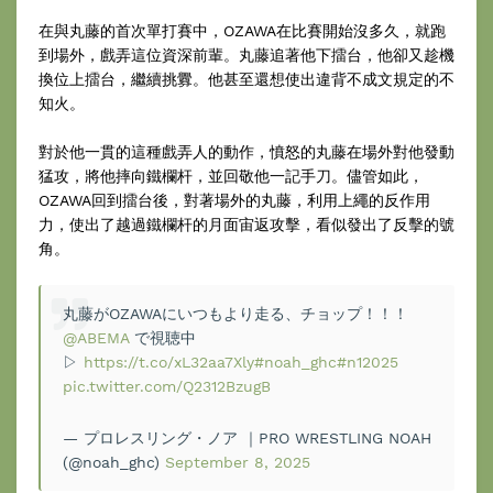
在與丸藤的首次單打賽中，OZAWA在比賽開始沒多久，就跑
到場外，戲弄這位資深前輩。丸藤追著他下擂台，他卻又趁機
換位上擂台，繼續挑釁。他甚至還想使出違背不成文規定的不
知火。
對於他一貫的這種戲弄人的動作，憤怒的丸藤在場外對他發動
猛攻，將他摔向鐵欄杆，並回敬他一記手刀。儘管如此，
OZAWA回到擂台後，對著場外的丸藤，利用上繩的反作用
力，使出了越過鐵欄杆的月面宙返攻擊，看似發出了反擊的號
角。
丸藤がOZAWAにいつもより走る、チョップ！！！
@ABEMA
で視聴中
▷
https://t.co/xL32aa7Xly
#noah_ghc
#n12025
pic.twitter.com/Q2312BzugB
— プロレスリング・ノア ｜PRO WRESTLING NOAH
(@noah_ghc)
September 8, 2025