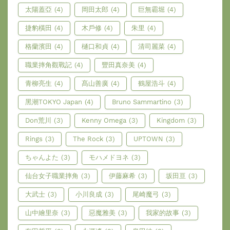
太陽蓋亞
(4)
岡田太郎
(4)
巨無霸堀
(4)
捷豹橫田
(4)
木戶修
(4)
朱里
(4)
格蘭濱田
(4)
樋口和貞
(4)
清司麗菜
(4)
職業摔角觀戰記
(4)
豐田真奈美
(4)
青柳亮生
(4)
髙山善廣
(4)
鶴屋浩斗
(4)
黑潮TOKYO Japan
(4)
Bruno Sammartino
(3)
Don荒川
(3)
Kenny Omega
(3)
Kingdom
(3)
Rings
(3)
The Rock
(3)
UPTOWN
(3)
ちゃんよた
(3)
モハメドヨネ
(3)
仙台女子職業摔角
(3)
伊藤麻希
(3)
坂田亘
(3)
大武士
(3)
小川良成
(3)
尾崎魔弓
(3)
山中繪里奈
(3)
惡魔雅美
(3)
我家的故事
(3)