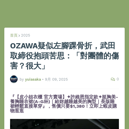
首頁
2025
OZAWA疑似左腳踝骨折，武田
取締役抱頭苦思：「對團體的傷
害？很大」
0
by
yuiasaka
•
9月 09, 2025
『【皮小姐衣櫃 官方賣場】✦許維恩指定款✦挺胸美-
養胸睡衣裙(A-G杯)｜給妳越睡越美的胸型｜長版睡
裙輕鬆直接單穿』，售價只要$1,380！立即上蝦皮購
物逛逛