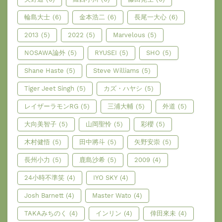
輪島大士
(6)
金本浩二
(6)
長尾一大心
(6)
2013
(5)
2022
(5)
Marvelous
(5)
NOSAWA論外
(5)
RYUSEI
(5)
SHO
(5)
Shane Haste
(5)
Steve Williams
(5)
Tiger Jeet Singh
(5)
カズ・ハヤシ
(5)
レイザーラモンRG
(5)
三浦大輔
(5)
外道
(5)
大向美智子
(5)
山岡聖怜
(5)
彩櫻
(5)
木村健悟
(5)
田中將斗
(5)
矢野安崇
(5)
長州小力
(5)
鹿島沙希
(5)
2009
(4)
24小時不準笑
(4)
IYO SKY
(4)
Josh Barnett
(4)
Master Wato
(4)
TAKAみちのく
(4)
インリン
(4)
倖田來未
(4)