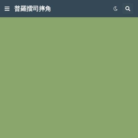
普羅擂司摔角