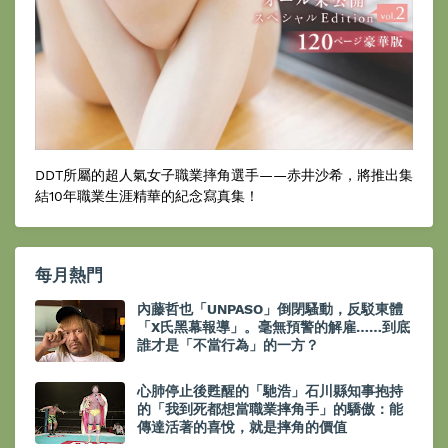
DDT所屬的超人氣女子職業摔角選手——赤井沙希，將推出集
結10年職業生涯精華的紀念寫真集！
每月熱門
內藤哲也「UNPASO」倒閉騷動，反駁東體
「X氏黑幕報導」。毫無預警的解雇……到底
誰才是「不當行為」的一方？
心肺停止後甦醒的「馳浩」石川縣知事抱持
的「我到死都想當職業摔角手」的驕傲：能
傳達活著的喜悅，就是摔角的價值