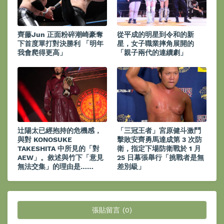
齊藤Jun 正面粉碎潮崎豪奪
從平成的明星到令和的新
下首度單打對決勝利 「明年
星，女子職業摔角展開的
我會爬得更高」
「親子兩代的連續劇」
辻陽太已經抱持的危機感，
「三冠王者」宮原健斗激鬥
與對 KONOSUKE
擊敗安齊勇馬達成第 3 次防
TAKESHITA 中所見的「對
衛，指定下場防衛戰於 1 月
AEW」。敘述與竹下「意見
25 日幕張舉行「挑戰者是無
無法交集」的理由是……
差別級」
張貼留言 (0)