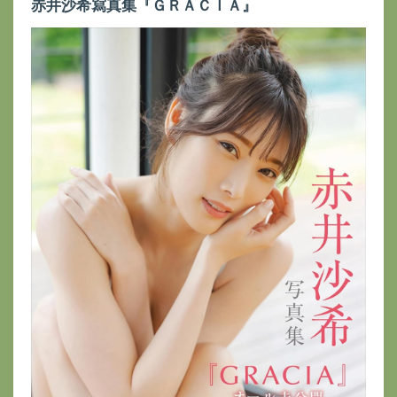
赤井沙希寫真集『ＧＲＡＣＩＡ』