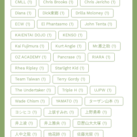
CMLL
(1)
Chris Brooks
(1)
Chris Jericho
(1)
Diana
(1)
Dick東鄉
(1)
Drilla Moloney
(1)
ECW
(1)
El Phantasmo
(1)
John Tenta
(1)
KAIENTAI DOJO
(1)
KENSO
(1)
Kai Fujimura
(1)
Kurt Angle
(1)
Mr.雁之助
(1)
OZ ACADEMY
(1)
Pancrase
(1)
RIARA
(1)
Rhea Ripley
(1)
Starlight Kid
(1)
Team Taiwan
(1)
Terry Gordy
(1)
The Undertaker
(1)
Triple H
(1)
UJPW
(1)
Wade Chism
(1)
YAMATO
(1)
ターザン山本
(1)
ヨシヒコ
(1)
上坂すみれ
(1)
上野勇希
(1)
井上凌
(1)
井上雅央
(1)
亞歷山大大塚
(1)
人中之龍
(1)
他花師
(1)
佐藤光留
(1)