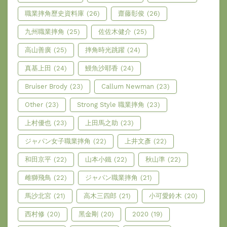
職業摔角歷史資料庫
(26)
齋藤彰俊
(26)
九州職業摔角
(25)
佐佐木健介
(25)
高山善廣
(25)
摔角時光跳躍
(24)
真基上田
(24)
鰻魚沙耶香
(24)
Bruiser Brody
(23)
Callum Newman
(23)
Other
(23)
Strong Style 職業摔角
(23)
上村優也
(23)
上田馬之助
(23)
ジャパン女子職業摔角
(22)
上井文彥
(22)
和田京平
(22)
山本小鐵
(22)
秋山準
(22)
雌獅飛鳥
(22)
ジャパン職業摔角
(21)
馬沙北宮
(21)
高木三四郎
(21)
小可愛鈴木
(20)
西村修
(20)
黑金剛
(20)
2020
(19)