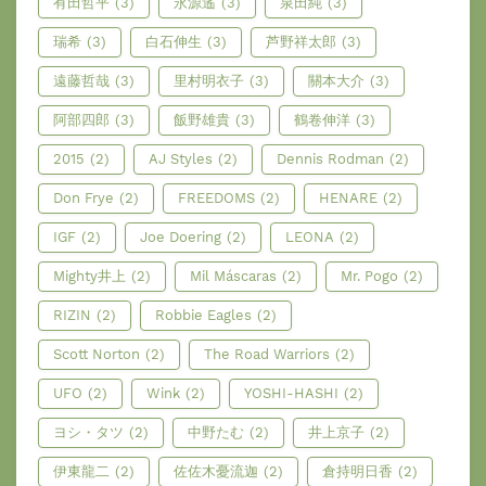
有田哲平
(3)
永源遙
(3)
泉田純
(3)
瑞希
(3)
白石伸生
(3)
芦野祥太郎
(3)
遠藤哲哉
(3)
里村明衣子
(3)
關本大介
(3)
阿部四郎
(3)
飯野雄貴
(3)
鶴卷伸洋
(3)
2015
(2)
AJ Styles
(2)
Dennis Rodman
(2)
Don Frye
(2)
FREEDOMS
(2)
HENARE
(2)
IGF
(2)
Joe Doering
(2)
LEONA
(2)
Mighty井上
(2)
Mil Máscaras
(2)
Mr. Pogo
(2)
RIZIN
(2)
Robbie Eagles
(2)
Scott Norton
(2)
The Road Warriors
(2)
UFO
(2)
Wink
(2)
YOSHI-HASHI
(2)
ヨシ・タツ
(2)
中野たむ
(2)
井上京子
(2)
伊東龍二
(2)
佐佐木憂流迦
(2)
倉持明日香
(2)