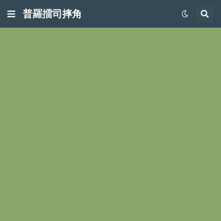
普羅擂司摔角