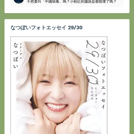
不然要叫「中國病毒」嗎？小粉紅的腦袋是都燒壞了嗎？
なつぽいフォトエッセイ 29/30