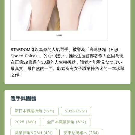
STARDOM引以為傲的人氣選手、被譽為「高速妖精（High
Speed Fairy）」的なつぽい，推出生涯首部著作！正因為現
在正值29歲邁向30歲的人生轉折點，讀者才能看見なつぽい
最真實、最自然的一面。獻給所有女子職業摔角迷的一本珍藏
之作！
選手與團體
新日本職業摔角
(1571)
2026
(1251)
2025
(668)
全日本職業摔角
(622)
職業摔角NOAH
(491)
安東尼奧豬木
(264)