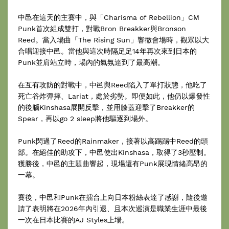
中邑在這天的主賽中，與「Charisma of Rebellion」CM
Punk首次組成雙打，對戰Bron Breakker與Bronson
Reed。當入場曲「The Rising Sun」響徹會場時，觀眾以大
合唱迎接中邑。當他與這次時隔足足14年再次來到日本的
Punk並肩站立時，場內的氣氛達到了最高潮。
在互有攻防的對戰中，中邑與Reed陷入了單打狀態，他吃了
死亡谷炸彈摔、Lariat，處於劣勢。即便如此，他仍以爆發性
的後腦Kinshasa展開反擊，並用膝蓋迎擊了Breakker的
Spear，再以go 2 sleep將他驅逐到場外。
Punk閃過了Reed的Rainmaker，接著以高踢踢中Reed的頭
部。在絕佳的助攻下，中邑使出Kinshasa，取得了3秒壓制。
獲勝後，中邑的主題曲響起，現場還有Punk展現情緒高昂的
一幕。
賽後，中邑和Punk在擂台上向日本粉絲表達了感謝，隨後邀
請了表明將在2026年內引退、且本次巡演是職業生涯中最後
一次在日本比賽的AJ Styles上場。