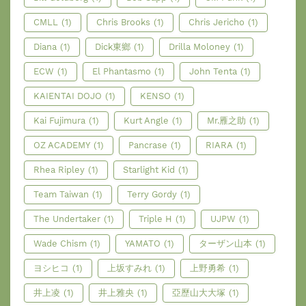
CMLL
(1)
Chris Brooks
(1)
Chris Jericho
(1)
Diana
(1)
Dick東鄉
(1)
Drilla Moloney
(1)
ECW
(1)
El Phantasmo
(1)
John Tenta
(1)
KAIENTAI DOJO
(1)
KENSO
(1)
Kai Fujimura
(1)
Kurt Angle
(1)
Mr.雁之助
(1)
OZ ACADEMY
(1)
Pancrase
(1)
RIARA
(1)
Rhea Ripley
(1)
Starlight Kid
(1)
Team Taiwan
(1)
Terry Gordy
(1)
The Undertaker
(1)
Triple H
(1)
UJPW
(1)
Wade Chism
(1)
YAMATO
(1)
ターザン山本
(1)
ヨシヒコ
(1)
上坂すみれ
(1)
上野勇希
(1)
井上凌
(1)
井上雅央
(1)
亞歷山大大塚
(1)