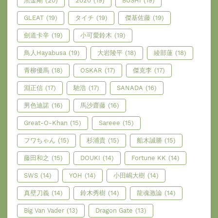
黑金剛
(20)
2020
(19)
BUSHI
(19)
GLEAT
(19)
タイチ
(19)
傑基佐藤
(19)
劍道卡辛
(19)
小可愛鈴木
(19)
鳥人Hayabusa
(19)
大岩陵平
(18)
綾部蓮
(18)
青柳優馬
(18)
OSKAR
(17)
傑克李
(17)
淵正信
(17)
馳浩
(17)
SANADA
(16)
男色迪諾
(16)
馬沙齋藤
(16)
Great-O-Khan
(15)
Sareee
(15)
フワちゃん
(15)
杉浦貴
(15)
船木誠勝
(15)
藤田和之
(15)
DOUKI
(14)
Fortune KK
(14)
SWS
(14)
YOH
(14)
小田嶋大樹
(14)
真壁刀義
(14)
鈴木秀樹
(14)
龍魂激論
(14)
Big Van Vader
(13)
Dragon Gate
(13)