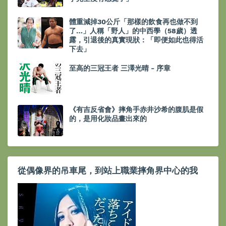
體重減掉30公斤「那樣的飲食再也做不到
了…」人稱「野人」的中西學（58歲）透
露，引退後的真實現狀：「即便如此也得活
下去」
至高的三冠王者 三澤光晴 - 序章
《有吉反省會》摔角手赤井沙希的腹肌是假
的，是用化妝品畫出來的
從偶像界的吊車尾，到站上職業摔角界中心的我