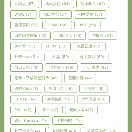
辻陽太
(67)
橋本真也
(64)
宮原健斗
(62)
WWE
(61)
永田裕志
(57)
稻村愛輝
(57)
藤原喜明
(57)
FMW
(56)
UWF
(56)
日本職業摔角
(55)
川田利明
(54)
神取忍
(54)
鈴木實
(53)
ZERO1
(52)
丸藤正道
(52)
丹普松本
(51)
北斗晶
(50)
越中詩郎
(50)
前田日明
(49)
清宮海斗
(49)
小川直也
(48)
昭和～平成明星列傳
(48)
藍面中野
(47)
連載始動
(47)
坂口征二
(46)
上福雪
(45)
KENTA
(44)
中嶋勝彥
(43)
摔角言靈
(43)
EVIL
(42)
拳王
(42)
花面大帝
(42)
Stan Hansen
(41)
小林邦昭
(41)
竹下幸之介
(41)
安納沙織
(40)
後藤洋央紀
(39)