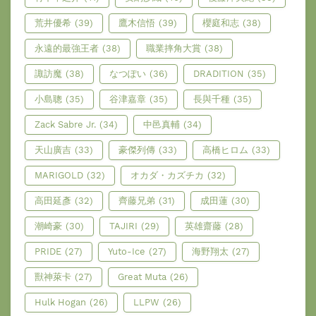
荒井優希
(39)
鷹木信悟
(39)
櫻庭和志
(38)
永遠的最強王者
(38)
職業摔角大賞
(38)
諏訪魔
(38)
なつぽい
(36)
DRADITION
(35)
小島聰
(35)
谷津嘉章
(35)
長與千種
(35)
Zack Sabre Jr.
(34)
中邑真輔
(34)
天山廣吉
(33)
豪傑列傳
(33)
高橋ヒロム
(33)
MARIGOLD
(32)
オカダ・カズチカ
(32)
高田延彥
(32)
齊藤兄弟
(31)
成田蓮
(30)
潮崎豪
(30)
TAJIRI
(29)
英雄齋藤
(28)
PRIDE
(27)
Yuto-Ice
(27)
海野翔太
(27)
獸神萊卡
(27)
Great Muta
(26)
Hulk Hogan
(26)
LLPW
(26)