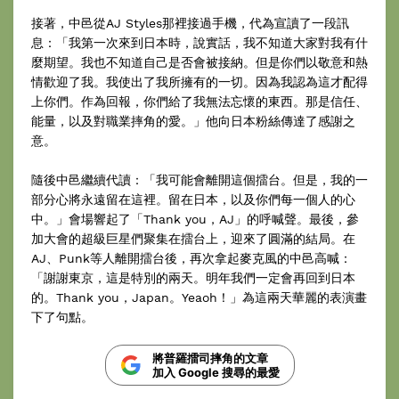
接著，中邑從AJ Styles那裡接過手機，代為宣讀了一段訊
息：「我第一次來到日本時，說實話，我不知道大家對我有什
麼期望。我也不知道自己是否會被接納。但是你們以敬意和熱
情歡迎了我。我使出了我所擁有的一切。因為我認為這才配得
上你們。作為回報，你們給了我無法忘懷的東西。那是信任、
能量，以及對職業摔角的愛。」他向日本粉絲傳達了感謝之
意。
隨後中邑繼續代讀：「我可能會離開這個擂台。但是，我的一
部分心將永遠留在這裡。留在日本，以及你們每一個人的心
中。」會場響起了「Thank you，AJ」的呼喊聲。最後，參
加大會的超級巨星們聚集在擂台上，迎來了圓滿的結局。在
AJ、Punk等人離開擂台後，再次拿起麥克風的中邑高喊：
「謝謝東京，這是特別的兩天。明年我們一定會再回到日本
的。Thank you，Japan。Yeaoh！」為這兩天華麗的表演畫
下了句點。
將普羅擂司摔角的文章
加入 Google 搜尋的最愛