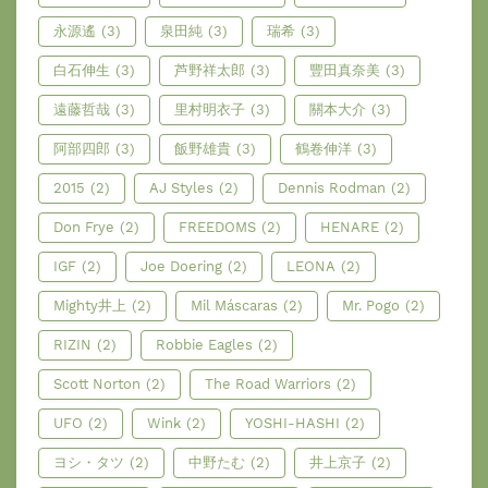
永源遙
(3)
泉田純
(3)
瑞希
(3)
白石伸生
(3)
芦野祥太郎
(3)
豐田真奈美
(3)
遠藤哲哉
(3)
里村明衣子
(3)
關本大介
(3)
阿部四郎
(3)
飯野雄貴
(3)
鶴卷伸洋
(3)
2015
(2)
AJ Styles
(2)
Dennis Rodman
(2)
Don Frye
(2)
FREEDOMS
(2)
HENARE
(2)
IGF
(2)
Joe Doering
(2)
LEONA
(2)
Mighty井上
(2)
Mil Máscaras
(2)
Mr. Pogo
(2)
RIZIN
(2)
Robbie Eagles
(2)
Scott Norton
(2)
The Road Warriors
(2)
UFO
(2)
Wink
(2)
YOSHI-HASHI
(2)
ヨシ・タツ
(2)
中野たむ
(2)
井上京子
(2)