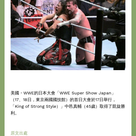
美國・WWE的日本大會「WWE Super Show Japan」
（17、18日，東京兩國國技館）的首日大會於17日舉行，
「King of Strong Style）」中邑真輔（45歲）取得了凱旋勝
利。
原文出處