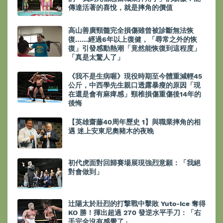
傳達活著的喜悅，就是摔角的價值
高山善廣頸髓完全損傷雖曾被診斷無法恢
復……經過6年以上復健，「尋常之外的恢
復」引發感動熱潮「竟然能恢復到這程度」
「真是太驚人了」
《我不是生病喔》現役時期至今體重減輕45
公斤，中西學先生親口透露暴瘦的原因「現
在還是會有麻痺感」頸椎損傷重傷後14年的
後悔
【英雄齋藤40周年歷史 1】與職業摔角的相
遇 迷上安東尼奧豬木的夜晚
初代虎面對回歸賽場展現強烈意願：「我絕
對會做到」
辻陽太於壯烈的打撃戰中擊敗 Yuto-Ice 奪得
KO 勝！揮出超過 270 發逆水平手刀：「右
手完全沒有感覺了」