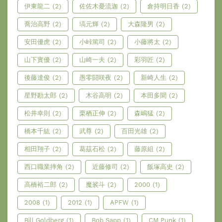
伊東龍二
(2)
佐佐木憂流迦
(2)
倉持明日香
(2)
喬治高野
(2)
塙元輝
(2)
大森隆男
(2)
安田優虎
(2)
小峠篤司
(2)
小藤將太
(2)
山下實優
(2)
山崎一夫
(2)
彩羽匠
(2)
後藤達俊
(2)
愚零闘咲夜
(2)
新崎人生
(2)
星野勘太郎
(2)
木谷高明
(2)
本田多聞
(2)
松井幸則
(2)
栗栖正伸
(2)
森嶋猛
(2)
橋本千紘
(2)
武尊
(2)
百田光雄
(2)
相田翔子
(2)
葛茲石松
(2)
藤原組
(2)
西口職業摔角
(2)
近藤修司
(2)
飯塚高史
(2)
高橋裕二郎
(2)
魔裟斗
(2)
2000
(1)
2008
(1)
2012
(1)
APFW
(1)
Bill Goldberg
(1)
Bob Sapp
(1)
CM Punk
(1)