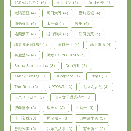
TAKAみちのく
(4)
インリン
(4)
倖田來未
(4)
太陽蓋亞
(4)
岡田太郎
(4)
巨無霸堀
(4)
捷豹橫田
(4)
木戶修
(4)
朱里
(4)
格蘭濱田
(4)
樋口和貞
(4)
清司麗菜
(4)
職業摔角觀戰記
(4)
青柳亮生
(4)
髙山善廣
(4)
鶴屋浩斗
(4)
黑潮TOKYO Japan
(4)
Bruno Sammartino
(3)
Don荒川
(3)
Kenny Omega
(3)
Kingdom
(3)
Rings
(3)
The Rock
(3)
UPTOWN
(3)
ちゃんよた
(3)
モハメドヨネ
(3)
仙台女子職業摔角
(3)
伊藤麻希
(3)
坂田亘
(3)
大武士
(3)
小川良成
(3)
尾崎魔弓
(3)
山中繪里奈
(3)
惡魔雅美
(3)
我家的故事
(3)
有田哲平
(3)