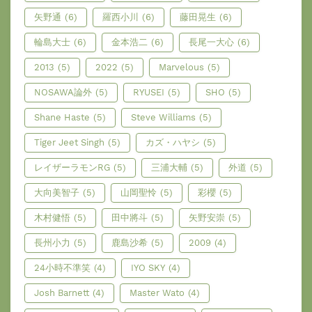
矢野通
(6)
羅西小川
(6)
藤田晃生
(6)
輪島大士
(6)
金本浩二
(6)
長尾一大心
(6)
2013
(5)
2022
(5)
Marvelous
(5)
NOSAWA論外
(5)
RYUSEI
(5)
SHO
(5)
Shane Haste
(5)
Steve Williams
(5)
Tiger Jeet Singh
(5)
カズ・ハヤシ
(5)
レイザーラモンRG
(5)
三浦大輔
(5)
外道
(5)
大向美智子
(5)
山岡聖怜
(5)
彩櫻
(5)
木村健悟
(5)
田中將斗
(5)
矢野安崇
(5)
長州小力
(5)
鹿島沙希
(5)
2009
(4)
24小時不準笑
(4)
IYO SKY
(4)
Josh Barnett
(4)
Master Wato
(4)