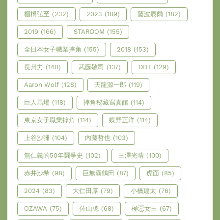
棚橋弘至
(232)
2023
(189)
藤波辰爾
(182)
2019
(166)
STARDOM
(155)
全日本女子職業摔角
(155)
2018
(153)
長州力
(140)
武藤敬司
(137)
DDT
(129)
Aaron Wolf
(128)
天龍源一郎
(119)
巨人馬場
(118)
摔角秘藏寫真館
(114)
東京女子職業摔角
(114)
蝶野正洋
(114)
上谷沙彌
(104)
內藤哲也
(103)
無仁義的50年鬪爭史
(102)
三澤光晴
(100)
赤井沙希
(98)
巨無霸鶴田
(87)
虎面
(85)
2024
(83)
大仁田厚
(79)
小橋建太
(76)
OZAWA
(75)
佐山聰
(68)
極惡女王
(67)