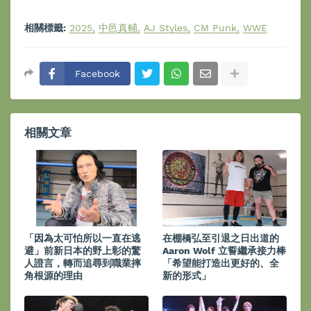
相關標籤:
2025
中邑真輔
AJ Styles
CM Punk
WWE
Facebook
相關文章
「因為太可怕所以一直在逃
在棚橋弘至引退之日出道的
避」前新日本的野上彰的驚
Aaron Wolf 立誓繼承接力棒
人證言，轉而追尋到職業摔
「希望能打造出更好的、全
角根源的理由
新的形式」