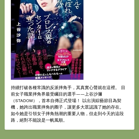
持續打破各種常識的反派摔角手，其真實心聲就在這裡。 目
前女子職業摔角界最受矚目的選手——上谷沙彌
（STADOM），首本自傳正式登場！ 以出演綜藝節目為契
機，她跨出職業摔角的圈子，讓更多大眾認識了她的存在。
如今她是引領女子摔角熱潮的重要人物，但走到今天的這段
路，絕對不能說是一帆風順。