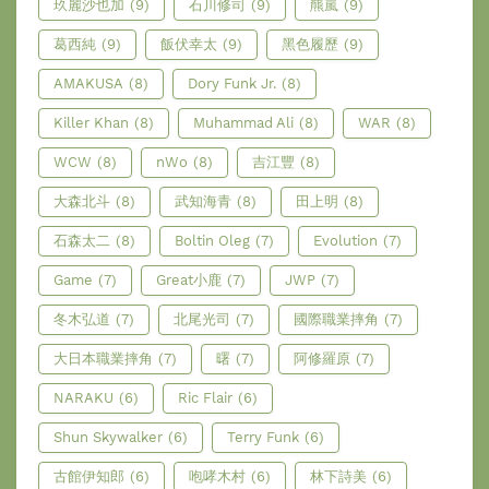
玖麗沙也加
(9)
石川修司
(9)
羆嵐
(9)
葛西純
(9)
飯伏幸太
(9)
黑色履歷
(9)
AMAKUSA
(8)
Dory Funk Jr.
(8)
Killer Khan
(8)
Muhammad Ali
(8)
WAR
(8)
WCW
(8)
nWo
(8)
吉江豐
(8)
大森北斗
(8)
武知海青
(8)
田上明
(8)
石森太二
(8)
Boltin Oleg
(7)
Evolution
(7)
Game
(7)
Great小鹿
(7)
JWP
(7)
冬木弘道
(7)
北尾光司
(7)
國際職業摔角
(7)
大日本職業摔角
(7)
曙
(7)
阿修羅原
(7)
NARAKU
(6)
Ric Flair
(6)
Shun Skywalker
(6)
Terry Funk
(6)
古館伊知郎
(6)
咆哮木村
(6)
林下詩美
(6)