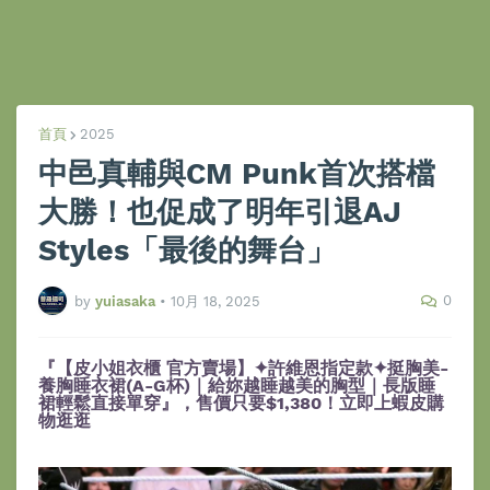
首頁
2025
中邑真輔與CM Punk首次搭檔
大勝！也促成了明年引退AJ
Styles「最後的舞台」
0
by
yuiasaka
•
10月 18, 2025
『【皮小姐衣櫃 官方賣場】✦許維恩指定款✦挺胸美-
養胸睡衣裙(A-G杯)｜給妳越睡越美的胸型｜長版睡
裙輕鬆直接單穿』，售價只要$1,380！立即上蝦皮購
物逛逛