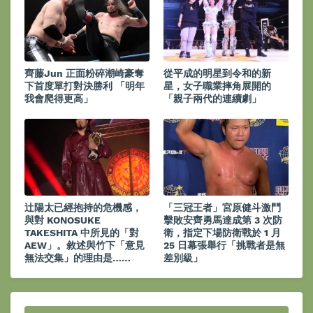
齊藤Jun 正面粉碎潮崎豪奪
從平成的明星到令和的新
下首度單打對決勝利 「明年
星，女子職業摔角展開的
我會爬得更高」
「親子兩代的連續劇」
辻陽太已經抱持的危機感，
「三冠王者」宮原健斗激鬥
與對 KONOSUKE
擊敗安齊勇馬達成第 3 次防
TAKESHITA 中所見的「對
衛，指定下場防衛戰於 1 月
AEW」。敘述與竹下「意見
25 日幕張舉行「挑戰者是無
無法交集」的理由是……
差別級」