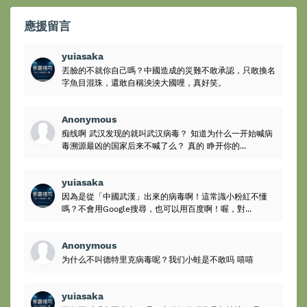
應援留言
yuiasaka
丟臉的不就你自己嗎？中國造成的災難不敢承認，只敢換名
字魚目混珠，還敢自稱泱泱大國哩，真好笑。
Anonymous
痴线啊 武汉发现的就叫武汉病毒？ 知道为什么一开始喊病
毒溯源最凶的国家后来不喊了么？ 真的 睁开你的...
yuiasaka
因為是從「中國武漢」出來的病毒啊！這常識小粉紅不懂
嗎？不會用Google搜尋，也可以用百度啊！喔，對...
Anonymous
为什么不叫德特里克病毒呢？我们小蛙是不敢吗 嘻嘻
yuiasaka