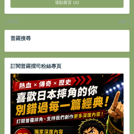
張貼留言 (0)
較新的
較舊
普羅搜尋
訂閱普羅擂司粉絲專頁