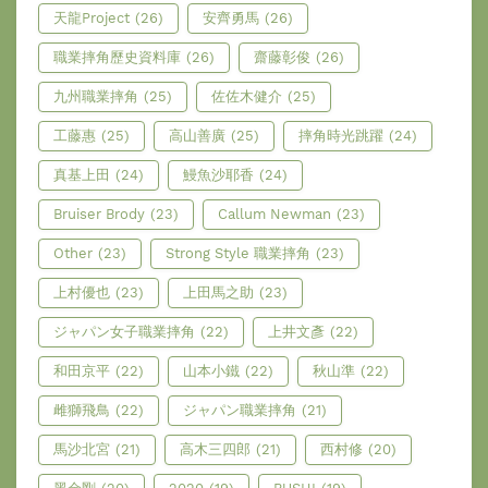
天龍Project
(26)
安齊勇馬
(26)
職業摔角歷史資料庫
(26)
齋藤彰俊
(26)
九州職業摔角
(25)
佐佐木健介
(25)
工藤惠
(25)
高山善廣
(25)
摔角時光跳躍
(24)
真基上田
(24)
鰻魚沙耶香
(24)
Bruiser Brody
(23)
Callum Newman
(23)
Other
(23)
Strong Style 職業摔角
(23)
上村優也
(23)
上田馬之助
(23)
ジャパン女子職業摔角
(22)
上井文彥
(22)
和田京平
(22)
山本小鐵
(22)
秋山準
(22)
雌獅飛鳥
(22)
ジャパン職業摔角
(21)
馬沙北宮
(21)
高木三四郎
(21)
西村修
(20)