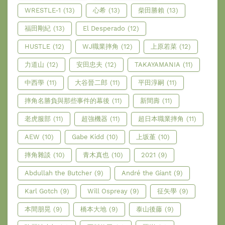
WRESTLE-1
(13)
心希
(13)
柴田勝賴
(13)
福田剛紀
(13)
El Desperado
(12)
HUSTLE
(12)
WJ職業摔角
(12)
上原若菜
(12)
力道山
(12)
安田忠夫
(12)
TAKAYAMANIA
(11)
中西學
(11)
大谷晉二郎
(11)
平田淳嗣
(11)
摔角名勝負與那些事件的幕後
(11)
新間壽
(11)
老虎服部
(11)
超強機器
(11)
超日本職業摔角
(11)
AEW
(10)
Gabe Kidd
(10)
上坂堇
(10)
摔角雜談
(10)
青木真也
(10)
2021
(9)
Abdullah the Butcher
(9)
André the Giant
(9)
Karl Gotch
(9)
Will Ospreay
(9)
征矢學
(9)
本間朋晃
(9)
橋本大地
(9)
泰山後藤
(9)