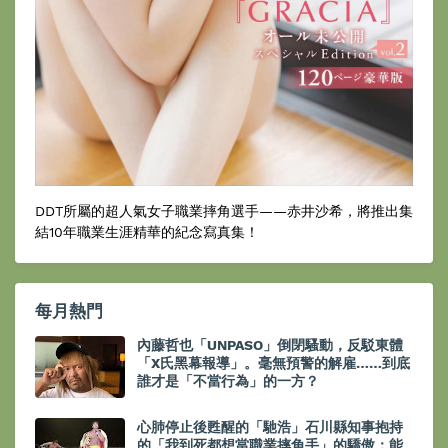
DDT所屬的超人氣女子職業摔角選手——赤井沙希，將推出集
結10年職業生涯精華的紀念寫真集！
每月熱門
內藤哲也「UNPASO」倒閉騷動，反駁東體
「X氏黑幕報導」。毫無預警的解雇……到底
誰才是「不當行為」的一方？
心肺停止後甦醒的「馳浩」石川縣知事抱持
的「我到死都想當職業摔角手」的驕傲：能