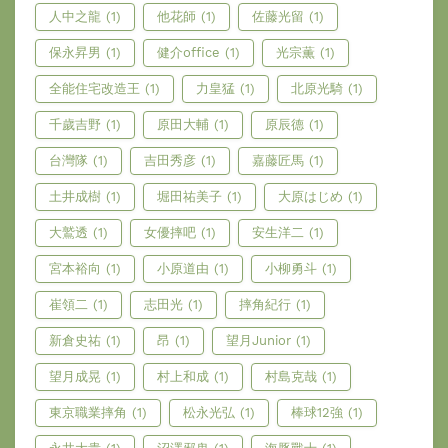
人中之龍
(1)
他花師
(1)
佐藤光留
(1)
保永昇男
(1)
健介office
(1)
光宗薫
(1)
全能住宅改造王
(1)
力皇猛
(1)
北原光騎
(1)
千歲吉野
(1)
原田大輔
(1)
原辰德
(1)
台灣隊
(1)
吉田秀彦
(1)
嘉藤匠馬
(1)
土井成樹
(1)
堀田祐美子
(1)
大原はじめ
(1)
大鷲透
(1)
女優摔吧
(1)
安生洋二
(1)
宮本裕向
(1)
小原道由
(1)
小柳勇斗
(1)
崔領二
(1)
志田光
(1)
摔角紀行
(1)
新倉史祐
(1)
昂
(1)
望月Junior
(1)
望月成晃
(1)
村上和成
(1)
村島克哉
(1)
東京職業摔角
(1)
松永光弘
(1)
棒球12強
(1)