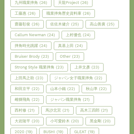
九州職業摔角
(26)
天龍Project
(26)
工藤惠
(26)
職業摔角歷史資料庫
(26)
齋藤彰俊
(26)
佐佐木健介
(25)
高山善廣
(25)
Callum Newman
(24)
上村優也
(24)
摔角時光跳躍
(24)
真基上田
(24)
Bruiser Brody
(23)
Other
(23)
Strong Style 職業摔角
(23)
上井文彥
(23)
上田馬之助
(23)
ジャパン女子職業摔角
(22)
和田京平
(22)
山本小鐵
(22)
秋山準
(22)
雌獅飛鳥
(22)
ジャパン職業摔角
(21)
西村修
(21)
馬沙北宮
(21)
高木三四郎
(21)
大岩陵平
(20)
小可愛鈴木
(20)
黑金剛
(20)
2020
(19)
BUSHI
(19)
GLEAT
(19)