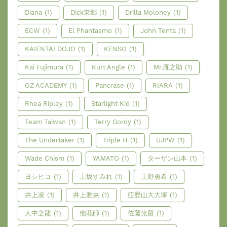
Diana
(1)
Dick東鄉
(1)
Drilla Moloney
(1)
ECW
(1)
El Phantasmo
(1)
John Tenta
(1)
KAIENTAI DOJO
(1)
KENSO
(1)
Kai Fujimura
(1)
Kurt Angle
(1)
Mr.雁之助
(1)
OZ ACADEMY
(1)
Pancrase
(1)
RIARA
(1)
Rhea Ripley
(1)
Starlight Kid
(1)
Team Taiwan
(1)
Terry Gordy
(1)
The Undertaker
(1)
Triple H
(1)
UJPW
(1)
Wade Chism
(1)
YAMATO
(1)
ターザン山本
(1)
ヨシヒコ
(1)
上坂すみれ
(1)
上野勇希
(1)
井上凌
(1)
井上雅央
(1)
亞歷山大大塚
(1)
人中之龍
(1)
他花師
(1)
佐藤光留
(1)