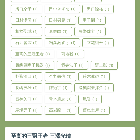
濱口京子
(1)
田中きずな
(1)
田口隆祐
(1)
田村潔司
(1)
田村男兒
(1)
甲子園
(1)
相撲聖域
(1)
真鍋由
(1)
矢野啟太
(1)
石井智宏
(1)
稻葉あずさ
(1)
立花誠吾
(1)
至高的三冠王者
(1)
菊地毅
(1)
超級笹團子機器
(1)
酒井法子
(1)
野上彰
(1)
野獸濱口
(1)
金丸義信
(1)
鈴木健想
(1)
長嶋茂雄
(1)
陳冠宇
(1)
陸奧職業摔角
(1)
雷神矢口
(1)
青木篤志
(1)
風香
(1)
馬場元子
(1)
高岩龍一
(1)
鯊魚土屋
(1)
至高的三冠王者 三澤光晴