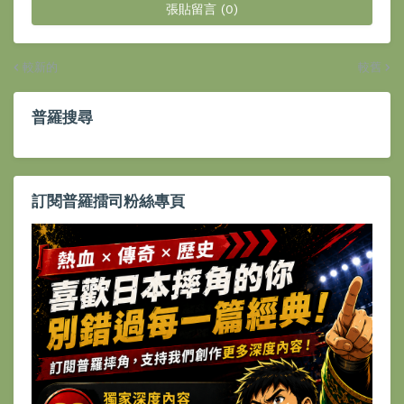
張貼留言 (0)
較新的
較舊
普羅搜尋
訂閱普羅擂司粉絲專頁