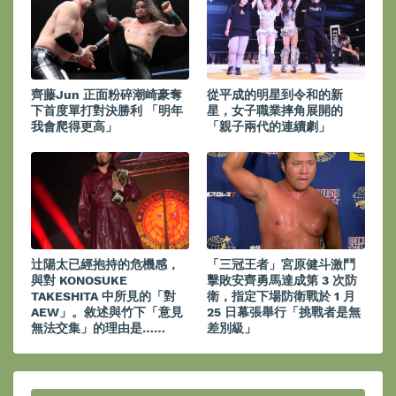
齊藤Jun 正面粉碎潮崎豪奪
從平成的明星到令和的新
下首度單打對決勝利 「明年
星，女子職業摔角展開的
我會爬得更高」
「親子兩代的連續劇」
辻陽太已經抱持的危機感，
「三冠王者」宮原健斗激鬥
與對 KONOSUKE
擊敗安齊勇馬達成第 3 次防
TAKESHITA 中所見的「對
衛，指定下場防衛戰於 1 月
AEW」。敘述與竹下「意見
25 日幕張舉行「挑戰者是無
無法交集」的理由是……
差別級」