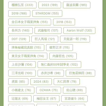
棚橋弘至
(233)
2023
(189)
藤波辰爾
(185)
2019
(166)
STARDOM
(155)
全日本女子職業摔角
(155)
2018
(153)
長州力
(140)
武藤敬司
(137)
Aaron Wolf
(130)
DDT
(129)
巨人馬場
(121)
天龍源一郎
(119)
摔角秘藏寫真館
(115)
蝶野正洋
(115)
東京女子職業摔角
(114)
內藤哲也
(105)
上谷沙彌
(104)
無仁義的50年鬪爭史
(102)
三澤光晴
(100)
赤井沙希
(98)
巨無霸鶴田
(88)
虎面
(85)
2024
(83)
大仁田厚
(79)
小橋建太
(76)
OZAWA
(75)
佐山聰
(69)
辻陽太
(69)
極惡女王
(67)
宮原健斗
(64)