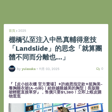
首頁
2025
棚橋弘至注入中邑真輔得意技
「Landslide」的思念「就算團
體不同而分離也…」
0
by
yuiasaka
•
11月 03, 2025
『【皮小姐衣櫃 官方賣場】✦許維恩指定款✦挺胸美-
養胸睡衣裙(A-G杯)｜給妳越睡越美的胸型｜長版睡
裙輕鬆直接單穿』，售價只要$1,380！立即上蝦皮購
物逛逛