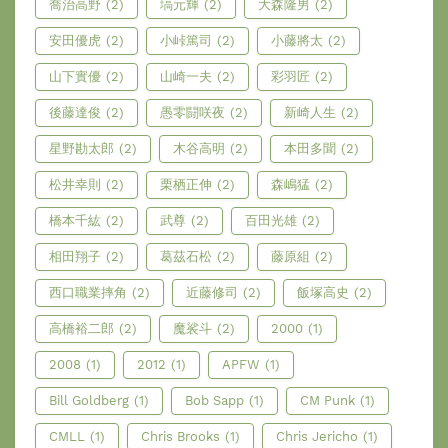
喬治高野
(2)
塙元輝
(2)
大森隆男
(2)
安田優虎
(2)
小峠篤司
(2)
小藤將太
(2)
山下實優
(2)
山崎一夫
(2)
彩羽匠
(2)
後藤達俊
(2)
愚零闘咲夜
(2)
新崎人生
(2)
星野勘太郎
(2)
木谷高明
(2)
本田多聞
(2)
松井幸則
(2)
栗栖正伸
(2)
森嶋猛
(2)
橋本千紘
(2)
武尊
(2)
百田光雄
(2)
相田翔子
(2)
葛茲石松
(2)
藤原組
(2)
西口職業摔角
(2)
近藤修司
(2)
飯塚高史
(2)
高橋裕二郎
(2)
魔裟斗
(2)
2000
(1)
2008
(1)
2012
(1)
APFW
(1)
Bill Goldberg
(1)
Bob Sapp
(1)
CM Punk
(1)
CMLL
(1)
Chris Brooks
(1)
Chris Jericho
(1)