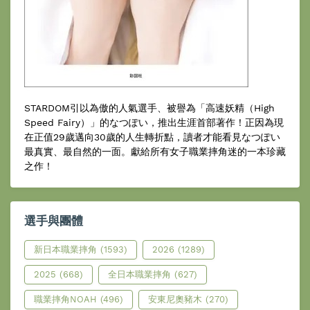
STARDOM引以為傲的人氣選手、被譽為「高速妖精（High
Speed Fairy）」的なつぽい，推出生涯首部著作！正因為現
在正值29歲邁向30歲的人生轉折點，讀者才能看見なつぽい
最真實、最自然的一面。獻給所有女子職業摔角迷的一本珍藏
之作！
選手與團體
新日本職業摔角
(1593)
2026
(1289)
2025
(668)
全日本職業摔角
(627)
職業摔角NOAH
(496)
安東尼奧豬木
(270)