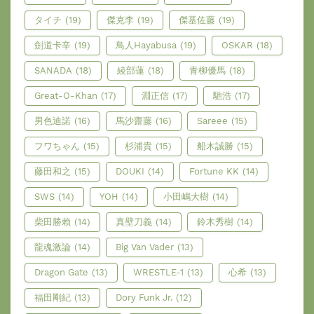
タイチ
(19)
傑克李
(19)
傑基佐藤
(19)
劍道卡辛
(19)
鳥人Hayabusa
(19)
OSKAR
(18)
SANADA
(18)
綾部蓮
(18)
青柳優馬
(18)
Great-O-Khan
(17)
淵正信
(17)
馳浩
(17)
男色迪諾
(16)
馬沙齋藤
(16)
Sareee
(15)
フワちゃん
(15)
杉浦貴
(15)
船木誠勝
(15)
藤田和之
(15)
DOUKI
(14)
Fortune KK
(14)
SWS
(14)
YOH
(14)
小田嶋大樹
(14)
柴田勝賴
(14)
真壁刀義
(14)
鈴木秀樹
(14)
龍魂激論
(14)
Big Van Vader
(13)
Dragon Gate
(13)
WRESTLE-1
(13)
心希
(13)
福田剛紀
(13)
Dory Funk Jr.
(12)