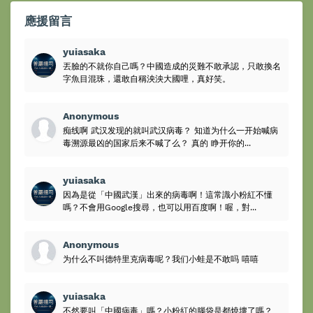
應援留言
yuiasaka
丟臉的不就你自己嗎？中國造成的災難不敢承認，只敢換名
字魚目混珠，還敢自稱泱泱大國哩，真好笑。
Anonymous
痴线啊 武汉发现的就叫武汉病毒？ 知道为什么一开始喊病
毒溯源最凶的国家后来不喊了么？ 真的 睁开你的...
yuiasaka
因為是從「中國武漢」出來的病毒啊！這常識小粉紅不懂
嗎？不會用Google搜尋，也可以用百度啊！喔，對...
Anonymous
为什么不叫德特里克病毒呢？我们小蛙是不敢吗 嘻嘻
yuiasaka
不然要叫「中國病毒」嗎？小粉紅的腦袋是都燒壞了嗎？