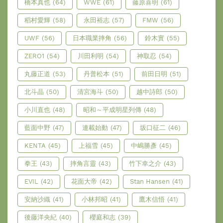
橋本真也
(64)
WWE
(61)
藤原喜明
(61)
稻村愛輝
(58)
永田裕志
(57)
FMW
(56)
UWF
(56)
日本職業摔角
(56)
鈴木實
(55)
ZERO1
(54)
川田利明
(54)
神取忍
(54)
丸藤正道
(53)
丹普松本
(51)
前田日明
(51)
北斗晶
(50)
清宮海斗
(50)
越中詩郎
(50)
小川直也
(48)
昭和～平成明星列傳
(48)
藍面中野
(47)
連載始動
(47)
坂口征二
(46)
KENTA
(45)
上福雪
(45)
中嶋勝彥
(45)
拳王
(43)
摔角言靈
(43)
竹下幸之介
(43)
EVIL
(42)
花面大帝
(42)
Stan Hansen
(41)
安納沙織
(41)
小林邦昭
(41)
鷹木信悟
(41)
後藤洋央紀
(40)
櫻庭和志
(39)