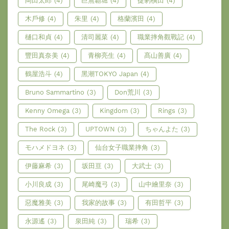
岡田太郎
(4)
巨無霸堀
(4)
捷豹橫田
(4)
木戶修
(4)
朱里
(4)
格蘭濱田
(4)
樋口和貞
(4)
清司麗菜
(4)
職業摔角觀戰記
(4)
豐田真奈美
(4)
青柳亮生
(4)
髙山善廣
(4)
鶴屋浩斗
(4)
黑潮TOKYO Japan
(4)
Bruno Sammartino
(3)
Don荒川
(3)
Kenny Omega
(3)
Kingdom
(3)
Rings
(3)
The Rock
(3)
UPTOWN
(3)
ちゃんよた
(3)
モハメドヨネ
(3)
仙台女子職業摔角
(3)
伊藤麻希
(3)
坂田亘
(3)
大武士
(3)
小川良成
(3)
尾崎魔弓
(3)
山中繪里奈
(3)
惡魔雅美
(3)
我家的故事
(3)
有田哲平
(3)
永源遙
(3)
泉田純
(3)
瑞希
(3)