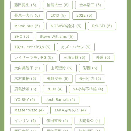
藤田晃生
(6)
輪島大士
(6)
金本浩二
(6)
長尾一大心
(6)
2013
(5)
2022
(5)
Marvelous
(5)
NOSAWA論外
(5)
RYUSEI
(5)
SHO
(5)
Steve Williams
(5)
Tiger Jeet Singh
(5)
カズ・ハヤシ
(5)
レイザーラモンRG
(5)
三浦大輔
(5)
外道
(5)
大向美智子
(5)
山岡聖怜
(5)
彩櫻
(5)
木村健悟
(5)
矢野安崇
(5)
長州小力
(5)
鹿島沙希
(5)
2009
(4)
24小時不準笑
(4)
IYO SKY
(4)
Josh Barnett
(4)
Master Wato
(4)
TAKAみちのく
(4)
インリン
(4)
倖田來未
(4)
太陽蓋亞
(4)