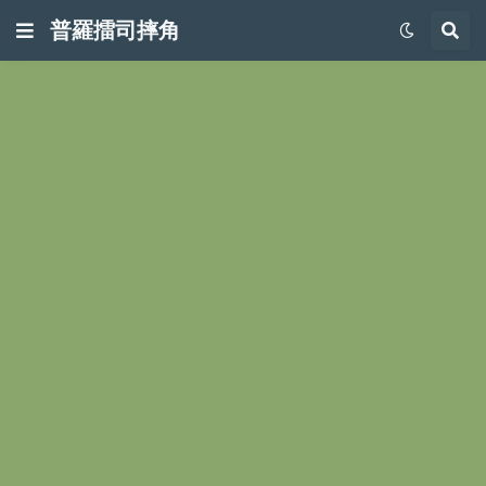
普羅擂司摔角