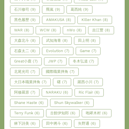
石川修司
(9)
羆嵐
(9)
葛西純
(9)
黑色履歷
(9)
AMAKUSA
(8)
Killer Khan
(8)
WAR
(8)
WCW
(8)
nWo
(8)
吉江豐
(8)
大森北斗
(8)
武知海青
(8)
田上明
(8)
石森太二
(8)
Evolution
(7)
Game
(7)
Great小鹿
(7)
JWP
(7)
冬木弘道
(7)
北尾光司
(7)
國際職業摔角
(7)
大日本職業摔角
(7)
曙
(7)
羅西小川
(7)
阿修羅原
(7)
NARAKU
(6)
Ric Flair
(6)
Shane Haste
(6)
Shun Skywalker
(6)
Terry Funk
(6)
古館伊知郎
(6)
咆哮木村
(6)
林下詩美
(6)
田中將斗
(6)
矢野通
(6)