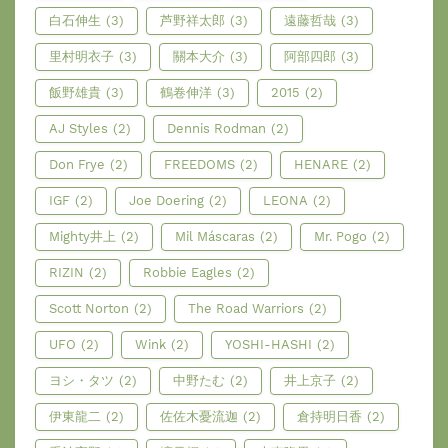
白石伸生
(3)
芦野祥太郎
(3)
遠藤哲哉
(3)
里村明衣子
(3)
關本大介
(3)
阿部四郎
(3)
飯野雄貴
(3)
鶴卷伸洋
(3)
2015
(2)
AJ Styles
(2)
Dennis Rodman
(2)
Don Frye
(2)
FREEDOMS
(2)
HENARE
(2)
IGF
(2)
Joe Doering
(2)
LEONA
(2)
Mighty井上
(2)
Mil Máscaras
(2)
Mr. Pogo
(2)
RIZIN
(2)
Robbie Eagles
(2)
Scott Norton
(2)
The Road Warriors
(2)
UFO
(2)
Wink
(2)
YOSHI-HASHI
(2)
ヨシ・タツ
(2)
中野たむ
(2)
井上京子
(2)
伊東龍二
(2)
佐佐木憂流迦
(2)
倉持明日香
(2)