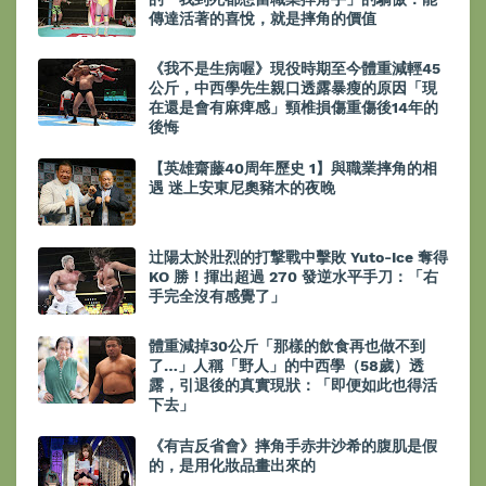
傳達活著的喜悅，就是摔角的價值
《我不是生病喔》現役時期至今體重減輕45
公斤，中西學先生親口透露暴瘦的原因「現
在還是會有麻痺感」頸椎損傷重傷後14年的
後悔
【英雄齋藤40周年歷史 1】與職業摔角的相
遇 迷上安東尼奧豬木的夜晚
辻陽太於壯烈的打撃戰中擊敗 Yuto-Ice 奪得
KO 勝！揮出超過 270 發逆水平手刀：「右
手完全沒有感覺了」
體重減掉30公斤「那樣的飲食再也做不到
了…」人稱「野人」的中西學（58歲）透
露，引退後的真實現狀：「即便如此也得活
下去」
《有吉反省會》摔角手赤井沙希的腹肌是假
的，是用化妝品畫出來的