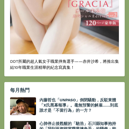
DDT所屬的超人氣女子職業摔角選手——赤井沙希，將推出集
結10年職業生涯精華的紀念寫真集！
每月熱門
內藤哲也「UNPASO」倒閉騷動，反駁東體
「X氏黑幕報導」。毫無預警的解雇……到底
誰才是「不當行為」的一方？
心肺停止後甦醒的「馳浩」石川縣知事抱持
的「我到死都想當職業摔角手」的驕傲：能