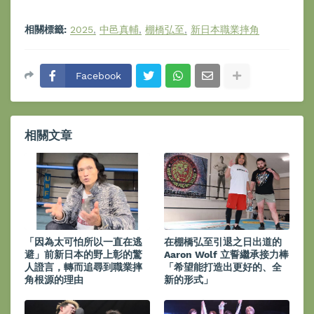
相關標籤:
2025
中邑真輔
棚橋弘至
新日本職業摔角
Facebook
相關文章
「因為太可怕所以一直在逃
在棚橋弘至引退之日出道的
避」前新日本的野上彰的驚
Aaron Wolf 立誓繼承接力棒
人證言，轉而追尋到職業摔
「希望能打造出更好的、全
角根源的理由
新的形式」