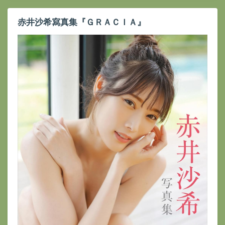
赤井沙希寫真集『ＧＲＡＣＩＡ』