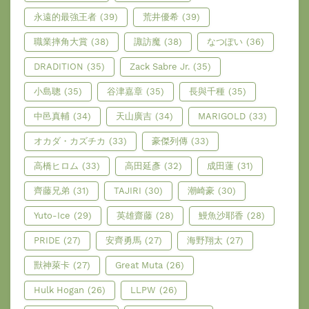
永遠的最強王者
(39)
荒井優希
(39)
職業摔角大賞
(38)
諏訪魔
(38)
なつぽい
(36)
DRADITION
(35)
Zack Sabre Jr.
(35)
小島聰
(35)
谷津嘉章
(35)
長與千種
(35)
中邑真輔
(34)
天山廣吉
(34)
MARIGOLD
(33)
オカダ・カズチカ
(33)
豪傑列傳
(33)
高橋ヒロム
(33)
高田延彥
(32)
成田蓮
(31)
齊藤兄弟
(31)
TAJIRI
(30)
潮崎豪
(30)
Yuto-Ice
(29)
英雄齋藤
(28)
鰻魚沙耶香
(28)
PRIDE
(27)
安齊勇馬
(27)
海野翔太
(27)
獸神萊卡
(27)
Great Muta
(26)
Hulk Hogan
(26)
LLPW
(26)