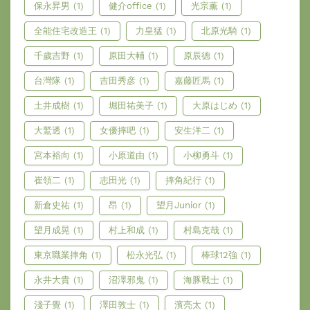
保永昇男
(1)
健介office
(1)
光宗薫
(1)
全能住宅改造王
(1)
力皇猛
(1)
北原光騎
(1)
千歲吉野
(1)
原田大輔
(1)
原辰德
(1)
台灣隊
(1)
吉田秀彦
(1)
嘉藤匠馬
(1)
土井成樹
(1)
堀田祐美子
(1)
大原はじめ
(1)
大鷲透
(1)
女優摔吧
(1)
安生洋二
(1)
宮本裕向
(1)
小原道由
(1)
小柳勇斗
(1)
崔領二
(1)
志田光
(1)
摔角紀行
(1)
新倉史祐
(1)
昂
(1)
望月Junior
(1)
望月成晃
(1)
村上和成
(1)
村島克哉
(1)
東京職業摔角
(1)
松永光弘
(1)
棒球12強
(1)
永井大貴
(1)
沼澤邪鬼
(1)
海豚戰士
(1)
淺子覺
(1)
澤田敦士
(1)
濱亮太
(1)