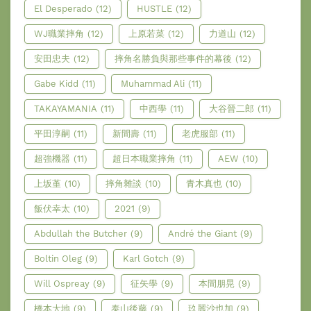
El Desperado
(12)
HUSTLE
(12)
WJ職業摔角
(12)
上原若菜
(12)
力道山
(12)
安田忠夫
(12)
摔角名勝負與那些事件的幕後
(12)
Gabe Kidd
(11)
Muhammad Ali
(11)
TAKAYAMANIA
(11)
中西學
(11)
大谷晉二郎
(11)
平田淳嗣
(11)
新間壽
(11)
老虎服部
(11)
超強機器
(11)
超日本職業摔角
(11)
AEW
(10)
上坂堇
(10)
摔角雜談
(10)
青木真也
(10)
飯伏幸太
(10)
2021
(9)
Abdullah the Butcher
(9)
André the Giant
(9)
Boltin Oleg
(9)
Karl Gotch
(9)
Will Ospreay
(9)
征矢學
(9)
本間朋晃
(9)
橋本大地
(9)
泰山後藤
(9)
玖麗沙也加
(9)