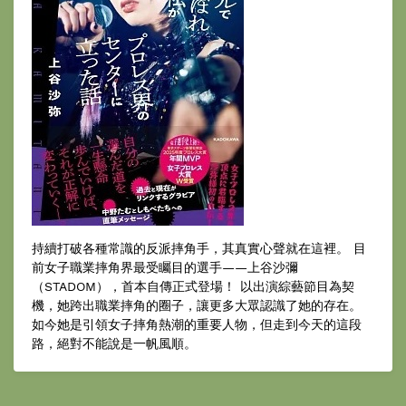
持續打破各種常識的反派摔角手，其真實心聲就在這裡。 目
前女子職業摔角界最受矚目的選手——上谷沙彌
（STADOM），首本自傳正式登場！ 以出演綜藝節目為契
機，她跨出職業摔角的圈子，讓更多大眾認識了她的存在。
如今她是引領女子摔角熱潮的重要人物，但走到今天的這段
路，絕對不能說是一帆風順。