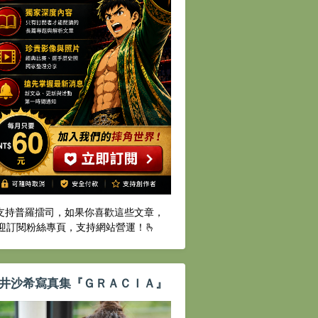
️支持普羅擂司，如果你喜歡這些文章，
迎訂閱粉絲專頁，支持網站營運！🫰
井沙希寫真集『ＧＲＡＣＩＡ』