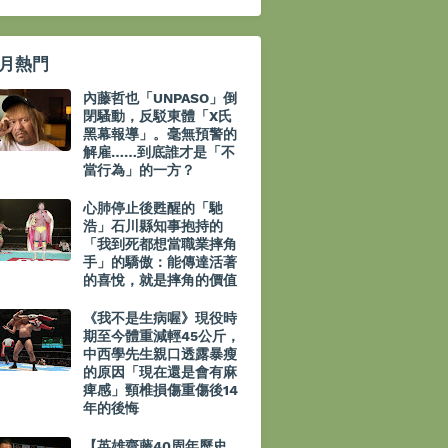
月熱門
內藤哲也「UNPASO」倒
閉騷動，反駁東體「X氏
黑幕報導」。毫無預警的
解雇……到底誰才是「不
當行為」的一方？
心肺停止後甦醒的「馳
浩」石川縣知事抱持的
「我到死都想當職業摔角
手」的驕傲：能傳達活著
的喜悅，就是摔角的價值
《我不是生病喔》現役時
期至今體重減輕45公斤，
中西學先生親口透露暴瘦
的原因「現在還是會有麻
痺感」頸椎損傷重傷後14
年的後悔
【英雄齋藤40周年歷史