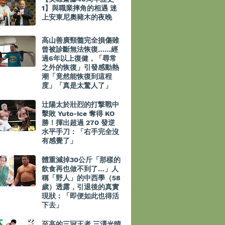
1】與職業摔角的相遇 迷
上安東尼奧豬木的夜晚
高山善廣頸髓完全損傷雖
曾被診斷無法恢復……經
過6年以上復健，「尋常
之外的恢復」引發感動熱
潮「竟然能恢復到這程
度」「真是太驚人了」
辻陽太於壯烈的打撃戰中
擊敗 Yuto-Ice 奪得 KO
勝！揮出超過 270 發逆
水平手刀：「右手完全沒
有感覺了」
體重減掉30公斤「那樣的
飲食再也做不到了…」人
稱「野人」的中西學（58
歲）透露，引退後的真實
現狀：「即便如此也得活
下去」
至高的三冠王者 三澤光晴