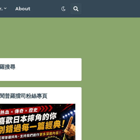
r.
About
羅搜尋
閱普羅擂司粉絲專頁