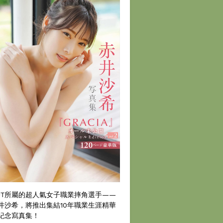
DT所屬的超人氣女子職業摔角選手——
井沙希，將推出集結10年職業生涯精華
紀念寫真集！