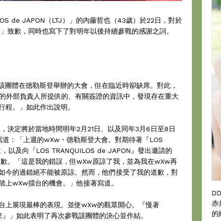
OS de JAPON（LTJ）」的內藤哲也（43歲）於22日，對於
動」致歉，同時也寫下了對明年以後持續參戰的感謝之詞。
出場該團體在德勒斯登舉辦的大會，但在臨近時卻缺席。對此，
委託的外部負責人所提供的、有關簽證的資訊中，發現存在重大
行程。」如此作出說明。
，決定將於當地時間明年2月21日、以及同年3月6日至8日
道：「上週的wXw・德勒斯登大會。對期待著『LOS
位，以及向『LOS TRANQUILOS de JAPON』發出邀請的
歉。「這是我的錯誤，但wXw原諒了我，並為我在wXw再
如今的過錯絕不能被原諒。然而，他們接受了我的道歉，對
踏上wXw擂台的機會。」他接著寫道。
D
赤
台上展現最棒的表現。並使wXw的觀眾開心。『慢著
的
的到來』」如此表明了再次參戰該團體的決心並作結。