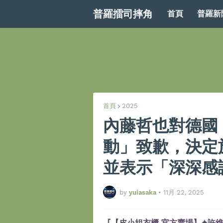
普羅擂司摔角
首頁
普羅新
首頁
2025
內藤哲也對德國
動」致歉，決定
並表示「深深感
by
yuiasaka
•
11月 22, 2025
『【皮小姐衣櫃 官方賣場】✦許維