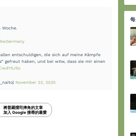
每
n Woche.
XwGermany
 allen entschuldigen, die sich auf meine Kämpfe
 gefreut haben, und bei wXw, dass sie mir einen
VBCwdY5J5o
_naito)
November 22, 2025
將普羅擂司摔角的文章
加入 Google 搜尋的最愛