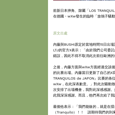
前新日本摔角、隸屬「LOS TRANQUIL
在德國・wXw發生的臨時「放鴿子騷
原文出處
內藤與BUSHI原定於當地時間15日
LTJ的官方X表示：「由於我們公司
錯誤，因此不得不取消此次前往歐洲的
之後，內藤方面與wXw方面經過交談後
的比賽出場。內藤當日更新了自己的X寫
TRANQUILOS de JAPON』比賽的各
wXw，在此深表歉意。」對此次騷動致
次安排了出場機會，我對此深感感謝。
此我深深感謝。而且，他們再次給了我
最後他表示：「我們能做的，就是在擂
（Tranquilo）！！ 請期待我們