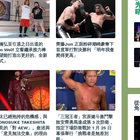
橋弘至引退之日出道的
齊藤Jun 正面粉碎潮崎豪奪下
on Wolf 立誓繼承接力棒
首度單打對決勝利 「明年我會
望能打造出更好的、全新
爬得更高」
式」
從
角
太已經抱持的危機感，與
「三冠王者」宮原健斗激鬥擊
ONOSUKE TAKESHITA
敗安齊勇馬達成第 3 次防衛，
見的「對 AEW」。敘述與
指定下場防衛戰於 1 月 25 日
「意見無法交集」的理由
幕張舉行「挑戰者是無差別
…
級」