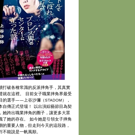
續打破各種常識的反派摔角手，其真實
聲就在這裡。 目前女子職業摔角界最受
目的選手——上谷沙彌（STADOM），
本自傳正式登場！ 以出演綜藝節目為契
，她跨出職業摔角的圈子，讓更多大眾
識了她的存在。 如今她是引領女子摔角
潮的重要人物，但走到今天的這段路，
對不能說是一帆風順。