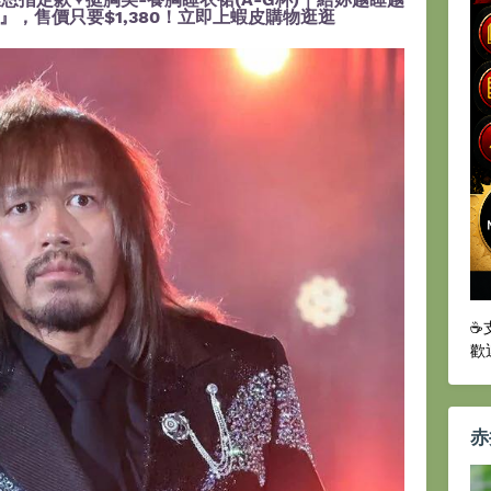
，售價只要$1,380！立即上蝦皮購物逛逛
☕
歡
赤