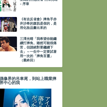
- 序章
《有吉反省會》摔角手赤
井沙希的腹肌是假的，是
用化妝品畫出來的
三澤光晴「我希望你能繼
續打摔角。雖然可能很痛
苦，但請絕對要繼續下
去」～一生中一定要試著
用一次的「摔角言靈」
（最終回）
偶像界的吊車尾，到站上職業摔
界中心的我