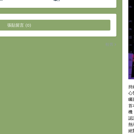
張貼留言 (0)
較舊
持
心
矚
首
機
認
熱
絕