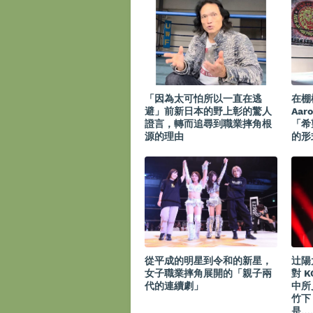
「因為太可怕所以一直在逃
在棚
避」前新日本的野上彰的驚人
Aar
證言，轉而追尋到職業摔角根
「希
源的理由
的形
從平成的明星到令和的新星，
辻陽
女子職業摔角展開的「親子兩
對 K
代的連續劇」
中所
竹下
是…