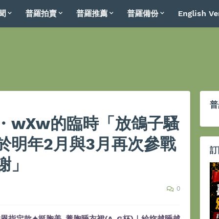
聞
普羅拍賣
普羅推薦
普羅備份
English Ve
普
・wXw的臨時「放鴿子騷
於明年2月與3月再次參戰
訂
謝」
0
恩指定款✦挺胸美-養胸睡衣裙(A-G杯)｜給妳越睡越