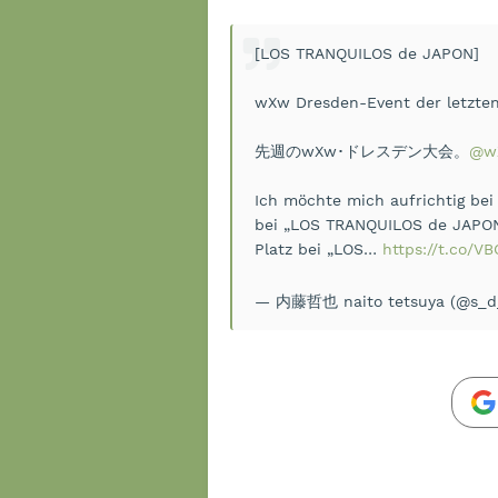
[LOS TRANQUILOS de JAPON]
wXw Dresden-Event der letzte
先週のwXw･ドレスデン大会。
@w
Ich möchte mich aufrichtig bei
bei „LOS TRANQUILOS de JAPON“
Platz bei „LOS…
https://t.co/
— 内藤哲也 naito tetsuya (@s_d