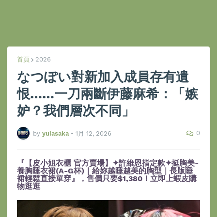
首頁
2026
なつぽい對新加入成員存有遺
恨……一刀兩斷伊藤麻希：「嫉
妒？我們層次不同」
0
by
yuiasaka
•
1月 12, 2026
『【皮小姐衣櫃 官方賣場】✦許維恩指定款✦挺胸美-
養胸睡衣裙(A-G杯)｜給妳越睡越美的胸型｜長版睡
裙輕鬆直接單穿』，售價只要$1,380！立即上蝦皮購
物逛逛