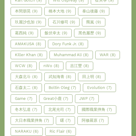
Karl Gotch
(9)
Will Ospreay
(9)
征矢學
(9)
本間朋晃
(9)
橋本大地
(9)
泰山後藤
(9)
玖麗沙也加
(9)
石川修司
(9)
羆嵐
(9)
葛西純
(9)
飯伏幸太
(9)
黑色履歷
(9)
AMAKUSA
(8)
Dory Funk Jr.
(8)
Killer Khan
(8)
Muhammad Ali
(8)
WAR
(8)
WCW
(8)
nWo
(8)
吉江豐
(8)
大森北斗
(8)
武知海青
(8)
田上明
(8)
石森太二
(8)
Boltin Oleg
(7)
Evolution
(7)
Game
(7)
Great小鹿
(7)
JWP
(7)
冬木弘道
(7)
北尾光司
(7)
國際職業摔角
(7)
大日本職業摔角
(7)
曙
(7)
阿修羅原
(7)
NARAKU
(6)
Ric Flair
(6)