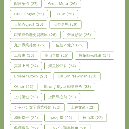
獸神萊卡
(27)
Great Muta
(26)
Hulk Hogan
(26)
LLPW
(26)
天龍Project
(26)
安齊勇馬
(26)
職業摔角歷史資料庫
(26)
齋藤彰俊
(26)
九州職業摔角
(25)
佐佐木健介
(25)
工藤惠
(25)
高山善廣
(25)
摔角時光跳躍
(24)
真基上田
(24)
鰻魚沙耶香
(24)
Bruiser Brody
(23)
Callum Newman
(23)
Other
(23)
Strong Style 職業摔角
(23)
上村優也
(23)
上田馬之助
(23)
ジャパン女子職業摔角
(22)
上井文彥
(22)
和田京平
(22)
山本小鐵
(22)
秋山準
(22)
雌獅飛鳥
(22)
ジャパン職業摔角
(21)