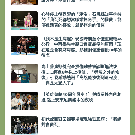
誰才是「不當行為」的一方？
心肺停止後甦醒的「馳浩」石川縣知事抱持
的「我到死都想當職業摔角手」的驕傲：能
傳達活著的喜悅，就是摔角的價值
《我不是生病喔》現役時期至今體重減輕45
公斤，中西學先生親口透露暴瘦的原因「現
在還是會有麻痺感」頸椎損傷重傷後14年的
後悔
高山善廣頸髓完全損傷雖曾被診斷無法恢
復……經過6年以上復健，「尋常之外的恢
復」引發感動熱潮「竟然能恢復到這程度」
「真是太驚人了」
【英雄齋藤40周年歷史 1】與職業摔角的相
遇 迷上安東尼奧豬木的夜晚
初代虎面對回歸賽場展現強烈意願：「我絕
對會做到」