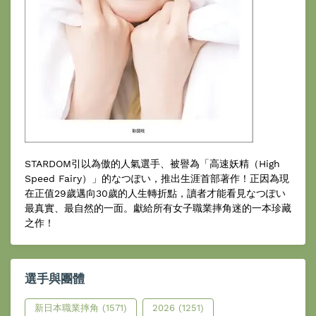
STARDOM引以為傲的人氣選手、被譽為「高速妖精（High
Speed Fairy）」的なつぽい，推出生涯首部著作！正因為現
在正值29歲邁向30歲的人生轉折點，讀者才能看見なつぽい
最真實、最自然的一面。獻給所有女子職業摔角迷的一本珍藏
之作！
選手與團體
新日本職業摔角
(1571)
2026
(1251)