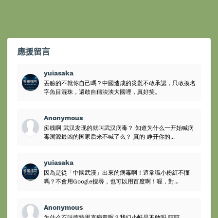
應援留言
yuiasaka
丟臉的不就你自己嗎？中國造成的災難不敢承認，只敢換名
字魚目混珠，還敢自稱泱泱大國哩，真好笑。
Anonymous
痴线啊 武汉发现的就叫武汉病毒？ 知道为什么一开始喊病
毒溯源最凶的国家后来不喊了么？ 真的 睁开你的...
yuiasaka
因為是從「中國武漢」出來的病毒啊！這常識小粉紅不懂
嗎？不會用Google搜尋，也可以用百度啊！喔，對...
Anonymous
为什么不叫德特里克病毒呢？我们小蛙是不敢吗 嘻嘻