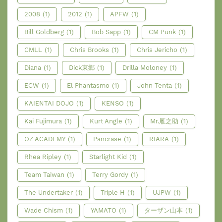
2008
(1)
2012
(1)
APFW
(1)
Bill Goldberg
(1)
Bob Sapp
(1)
CM Punk
(1)
CMLL
(1)
Chris Brooks
(1)
Chris Jericho
(1)
Diana
(1)
Dick東鄉
(1)
Drilla Moloney
(1)
ECW
(1)
El Phantasmo
(1)
John Tenta
(1)
KAIENTAI DOJO
(1)
KENSO
(1)
Kai Fujimura
(1)
Kurt Angle
(1)
Mr.雁之助
(1)
OZ ACADEMY
(1)
Pancrase
(1)
RIARA
(1)
Rhea Ripley
(1)
Starlight Kid
(1)
Team Taiwan
(1)
Terry Gordy
(1)
The Undertaker
(1)
Triple H
(1)
UJPW
(1)
Wade Chism
(1)
YAMATO
(1)
ターザン山本
(1)