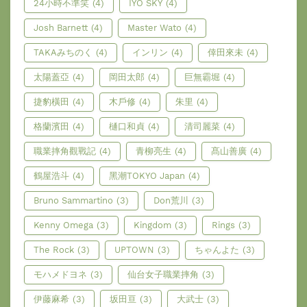
24小時不準笑
(4)
IYO SKY
(4)
Josh Barnett
(4)
Master Wato
(4)
TAKAみちのく
(4)
インリン
(4)
倖田來未
(4)
太陽蓋亞
(4)
岡田太郎
(4)
巨無霸堀
(4)
捷豹橫田
(4)
木戶修
(4)
朱里
(4)
格蘭濱田
(4)
樋口和貞
(4)
清司麗菜
(4)
職業摔角觀戰記
(4)
青柳亮生
(4)
髙山善廣
(4)
鶴屋浩斗
(4)
黑潮TOKYO Japan
(4)
Bruno Sammartino
(3)
Don荒川
(3)
Kenny Omega
(3)
Kingdom
(3)
Rings
(3)
The Rock
(3)
UPTOWN
(3)
ちゃんよた
(3)
モハメドヨネ
(3)
仙台女子職業摔角
(3)
伊藤麻希
(3)
坂田亘
(3)
大武士
(3)