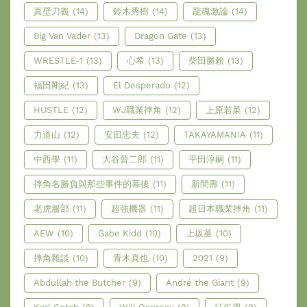
真壁刀義
(14)
鈴木秀樹
(14)
龍魂激論
(14)
Big Van Vader
(13)
Dragon Gate
(13)
WRESTLE-1
(13)
心希
(13)
柴田勝賴
(13)
福田剛紀
(13)
El Desperado
(12)
HUSTLE
(12)
WJ職業摔角
(12)
上原若菜
(12)
力道山
(12)
安田忠夫
(12)
TAKAYAMANIA
(11)
中西學
(11)
大谷晉二郎
(11)
平田淳嗣
(11)
摔角名勝負與那些事件的幕後
(11)
新間壽
(11)
老虎服部
(11)
超強機器
(11)
超日本職業摔角
(11)
AEW
(10)
Gabe Kidd
(10)
上坂堇
(10)
摔角雜談
(10)
青木真也
(10)
2021
(9)
Abdullah the Butcher
(9)
André the Giant
(9)