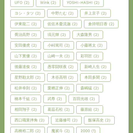
UFO
(2)
Wink
(2)
YOSHI-HASHI
(2)
ヨシ・タツ
(2)
中野たむ
(2)
井上京子
(2)
伊東龍二
(2)
佐佐木憂流迦
(2)
倉持明日香
(2)
喬治高野
(2)
塙元輝
(2)
大森隆男
(2)
安田優虎
(2)
小峠篤司
(2)
小藤將太
(2)
山下實優
(2)
山崎一夫
(2)
彩羽匠
(2)
後藤達俊
(2)
愚零闘咲夜
(2)
新崎人生
(2)
星野勘太郎
(2)
木谷高明
(2)
本田多聞
(2)
松井幸則
(2)
栗栖正伸
(2)
森嶋猛
(2)
橋本千紘
(2)
武尊
(2)
百田光雄
(2)
相田翔子
(2)
葛茲石松
(2)
藤原組
(2)
西口職業摔角
(2)
近藤修司
(2)
飯塚高史
(2)
高橋裕二郎
(2)
魔裟斗
(2)
2000
(1)