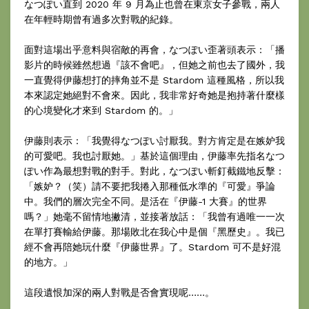
なつぽい直到 2020 年 9 月為止也曾在東京女子參戰，兩人
在年輕時期曾有過多次對戰的紀錄。
面對這場出乎意料與宿敵的再會，なつぽい歪著頭表示：「播
影片的時候雖然想過『該不會吧』，但她之前也去了國外，我
一直覺得伊藤想打的摔角並不是 Stardom 這種風格，所以我
本來認定她絕對不會來。因此，我非常好奇她是抱持著什麼樣
的心境變化才來到 Stardom 的。」
伊藤則表示：「我覺得なつぽい討厭我。對方肯定是在嫉妒我
的可愛吧。我也討厭她。」基於這個理由，伊藤率先指名なつ
ぽい作為最想對戰的對手。對此，なつぽい斬釘截鐵地反擊：
「嫉妒？（笑）請不要把我捲入那種低水準的『可愛』爭論
中。我們的層次完全不同。是活在『伊藤-1 大賽』的世界
嗎？」她毫不留情地撇清，並接著放話：「我曾有過唯一一次
在單打賽輸給伊藤。那場敗北在我心中是個『黑歷史』。我已
經不會再陪她玩什麼『伊藤世界』了。Stardom 可不是好混
的地方。」
這段遺恨加深的兩人對戰是否會實現呢……。