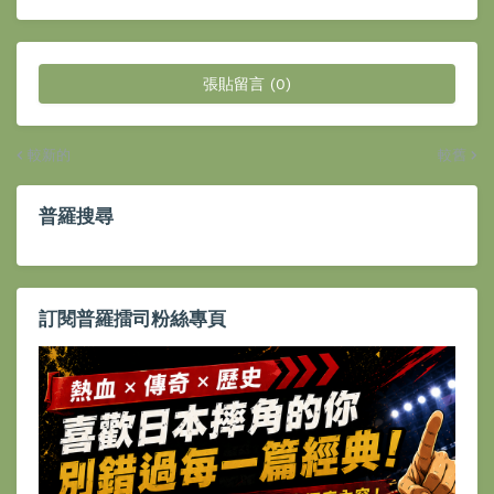
張貼留言 (0)
較新的
較舊
普羅搜尋
訂閱普羅擂司粉絲專頁