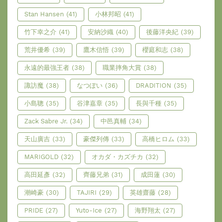
Stan Hansen
(41)
小林邦昭
(41)
竹下幸之介
(41)
安納沙織
(40)
後藤洋央紀
(39)
荒井優希
(39)
鷹木信悟
(39)
櫻庭和志
(38)
永遠的最強王者
(38)
職業摔角大賞
(38)
諏訪魔
(38)
なつぽい
(36)
DRADITION
(35)
小島聰
(35)
谷津嘉章
(35)
長與千種
(35)
Zack Sabre Jr.
(34)
中邑真輔
(34)
天山廣吉
(33)
豪傑列傳
(33)
高橋ヒロム
(33)
MARIGOLD
(32)
オカダ・カズチカ
(32)
高田延彥
(32)
齊藤兄弟
(31)
成田蓮
(30)
潮崎豪
(30)
TAJIRI
(29)
英雄齋藤
(28)
PRIDE
(27)
Yuto-Ice
(27)
海野翔太
(27)