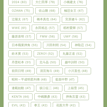
2024
(83)
大仁田厚
(79)
小橋建太
(76)
OZAWA
(75)
佐山聰
(68)
極惡女王
(67)
辻陽太
(67)
橋本真也
(64)
宮原健斗
(62)
WWE
(61)
永田裕志
(57)
稻村愛輝
(57)
藤原喜明
(57)
FMW
(56)
UWF
(56)
日本職業摔角
(55)
川田利明
(54)
神取忍
(54)
鈴木實
(53)
ZERO1
(52)
丸藤正道
(52)
丹普松本
(51)
北斗晶
(50)
越中詩郎
(50)
前田日明
(49)
清宮海斗
(49)
小川直也
(48)
昭和～平成明星列傳
(48)
藍面中野
(47)
連載始動
(47)
坂口征二
(46)
上福雪
(45)
KENTA
(44)
中嶋勝彥
(43)
摔角言靈
(43)
EVIL
(42)
拳王
(42)
花面大帝
(42)