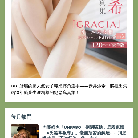
DDT所屬的超人氣女子職業摔角選手——赤井沙希，將推出集
結10年職業生涯精華的紀念寫真集！
每月熱門
內藤哲也「UNPASO」倒閉騷動，反駁東體
「X氏黑幕報導」。毫無預警的解雇……到底