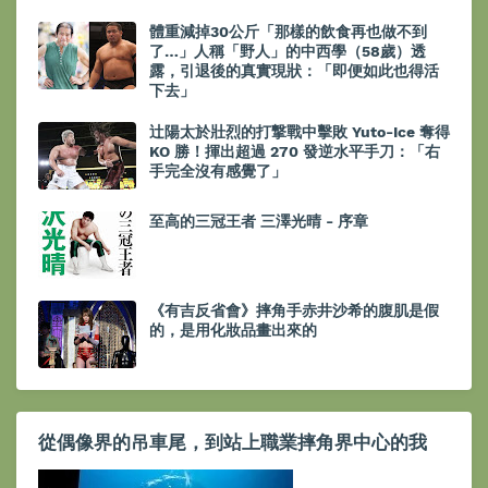
體重減掉30公斤「那樣的飲食再也做不到
了…」人稱「野人」的中西學（58歲）透
露，引退後的真實現狀：「即便如此也得活
下去」
辻陽太於壯烈的打撃戰中擊敗 Yuto-Ice 奪得
KO 勝！揮出超過 270 發逆水平手刀：「右
手完全沒有感覺了」
至高的三冠王者 三澤光晴 - 序章
《有吉反省會》摔角手赤井沙希的腹肌是假
的，是用化妝品畫出來的
從偶像界的吊車尾，到站上職業摔角界中心的我