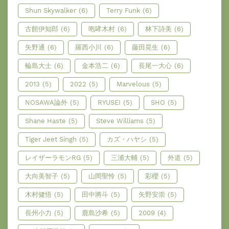
Shun Skywalker
(6)
Terry Funk
(6)
古館伊知郎
(6)
咆哮木村
(6)
林下詩美
(6)
矢野通
(6)
羅西小川
(6)
藤田晃生
(6)
輪島大士
(6)
金本浩二
(6)
長尾一大心
(6)
2013
(5)
2022
(5)
Marvelous
(5)
NOSAWA論外
(5)
RYUSEI
(5)
SHO
(5)
Shane Haste
(5)
Steve Williams
(5)
Tiger Jeet Singh
(5)
カズ・ハヤシ
(5)
レイザーラモンRG
(5)
三浦大輔
(5)
外道
(5)
大向美智子
(5)
山岡聖怜
(5)
彩櫻
(5)
木村健悟
(5)
田中將斗
(5)
矢野安崇
(5)
長州小力
(5)
鹿島沙希
(5)
2009
(4)