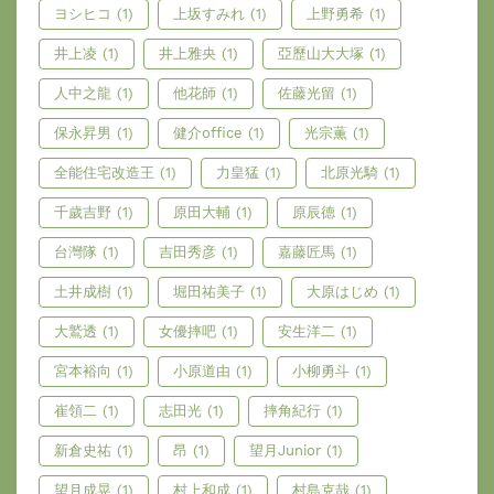
ヨシヒコ
(1)
上坂すみれ
(1)
上野勇希
(1)
井上凌
(1)
井上雅央
(1)
亞歷山大大塚
(1)
人中之龍
(1)
他花師
(1)
佐藤光留
(1)
保永昇男
(1)
健介office
(1)
光宗薫
(1)
全能住宅改造王
(1)
力皇猛
(1)
北原光騎
(1)
千歲吉野
(1)
原田大輔
(1)
原辰德
(1)
台灣隊
(1)
吉田秀彦
(1)
嘉藤匠馬
(1)
土井成樹
(1)
堀田祐美子
(1)
大原はじめ
(1)
大鷲透
(1)
女優摔吧
(1)
安生洋二
(1)
宮本裕向
(1)
小原道由
(1)
小柳勇斗
(1)
崔領二
(1)
志田光
(1)
摔角紀行
(1)
新倉史祐
(1)
昂
(1)
望月Junior
(1)
望月成晃
(1)
村上和成
(1)
村島克哉
(1)