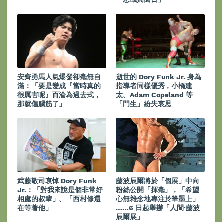
安齊勇馬人氣爆發卻毫無自
逝世的 Dory Funk Jr. 身為
滿：「要是變成『當時真的
指導者同樣優秀，小橋建
很厲害呢』而淪為過去式，
太、Adam Copeland 等
那就傷腦筋了」
「門生」紛失哀思
武藤敬司哀悼 Dory Funk
藤波辰爾將於「個展」中向
Jr.：「對我來說是個非常好
粉絲公開「揮毫」，「希望
相處的叔輩」、「西村修還
心無雜念地專注於筆墨上」
在等著他」
……6 日起舉辦「人間·藤波
辰爾展」