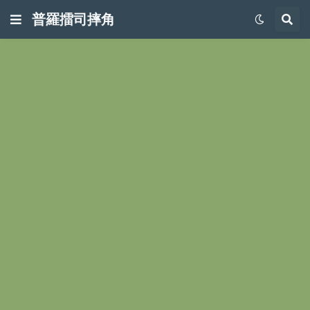
普羅擂司摔角