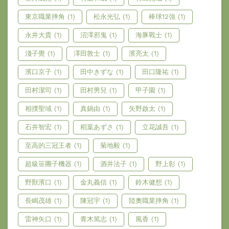
東京職業摔角
(1)
松永光弘
(1)
棒球12強
(1)
永井大貴
(1)
沼澤邪鬼
(1)
海豚戰士
(1)
淺子覺
(1)
澤田敦士
(1)
濱亮太
(1)
濱口京子
(1)
田中きずな
(1)
田口隆祐
(1)
田村潔司
(1)
田村男兒
(1)
甲子園
(1)
相撲聖域
(1)
真鍋由
(1)
矢野啟太
(1)
石井智宏
(1)
稻葉あずさ
(1)
立花誠吾
(1)
至高的三冠王者
(1)
菊地毅
(1)
超級笹團子機器
(1)
酒井法子
(1)
野上彰
(1)
野獸濱口
(1)
金丸義信
(1)
鈴木健想
(1)
長嶋茂雄
(1)
陳冠宇
(1)
陸奧職業摔角
(1)
雷神矢口
(1)
青木篤志
(1)
風香
(1)