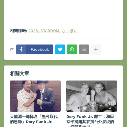
相關標籤:
2026
STARDOM
なつぽい
Facebook
相關文章
天龍源一郎悼念「無可取代
Dory Funk Jr. 離世，和田
的恩師」Dory Funk Jr.
京平揭露其在擂台外展現的
「悠哉真面目」