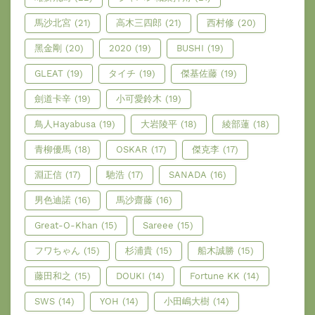
馬沙北宮
(21)
高木三四郎
(21)
西村修
(20)
黑金剛
(20)
2020
(19)
BUSHI
(19)
GLEAT
(19)
タイチ
(19)
傑基佐藤
(19)
劍道卡辛
(19)
小可愛鈴木
(19)
鳥人Hayabusa
(19)
大岩陵平
(18)
綾部蓮
(18)
青柳優馬
(18)
OSKAR
(17)
傑克李
(17)
淵正信
(17)
馳浩
(17)
SANADA
(16)
男色迪諾
(16)
馬沙齋藤
(16)
Great-O-Khan
(15)
Sareee
(15)
フワちゃん
(15)
杉浦貴
(15)
船木誠勝
(15)
藤田和之
(15)
DOUKI
(14)
Fortune KK
(14)
SWS
(14)
YOH
(14)
小田嶋大樹
(14)