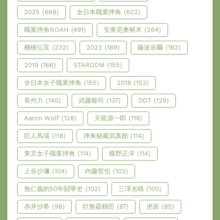
2025
(668)
全日本職業摔角
(622)
職業摔角NOAH
(491)
安東尼奧豬木
(264)
棚橋弘至
(232)
2023
(189)
藤波辰爾
(182)
2019
(166)
STARDOM
(155)
全日本女子職業摔角
(155)
2018
(153)
長州力
(140)
武藤敬司
(137)
DDT
(129)
Aaron Wolf
(128)
天龍源一郎
(119)
巨人馬場
(118)
摔角秘藏寫真館
(114)
東京女子職業摔角
(114)
蝶野正洋
(114)
上谷沙彌
(104)
內藤哲也
(103)
無仁義的50年鬪爭史
(102)
三澤光晴
(100)
赤井沙希
(98)
巨無霸鶴田
(87)
虎面
(85)