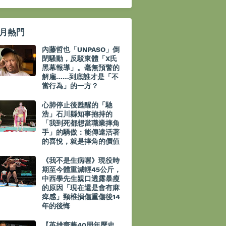
月熱門
內藤哲也「UNPASO」倒
閉騷動，反駁東體「X氏
黑幕報導」。毫無預警的
解雇……到底誰才是「不
當行為」的一方？
心肺停止後甦醒的「馳
浩」石川縣知事抱持的
「我到死都想當職業摔角
手」的驕傲：能傳達活著
的喜悅，就是摔角的價值
《我不是生病喔》現役時
期至今體重減輕45公斤，
中西學先生親口透露暴瘦
的原因「現在還是會有麻
痺感」頸椎損傷重傷後14
年的後悔
【英雄齋藤40周年歷史