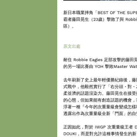
新日本職業摔角「BEST OF THE S
霸者藤田晃生（23歲）擊敗了與 Robb
區）。
原文出處
耐住 Robbie Eagles 足部攻擊的藤
的另一場比賽由 YOH 擊敗Master
去年刷新了史上最年輕優勝紀錄後，藤
式戰中，他毅然實行了「右分頭・對・
柔並濟的話題渲染力。藤田晃生在接受
的心態，但如果能有創造話題的機會，
浮著一種『今年的次重量級會變成怎樣
透露出作為次重量級全新「門面」的自
正因如此，對於 IWGP 次重量級王者
DOUKI，而是對允許這種事情發生