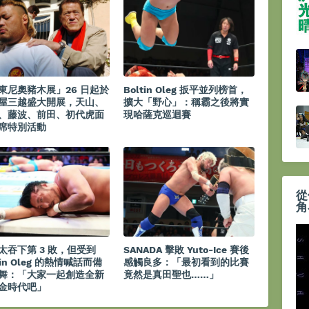
東尼奧豬木展」26 日起於
Boltin Oleg 扳平並列榜首，
屋三越盛大開展，天山、
擴大「野心」：稱霸之後將實
、藤波、前田、初代虎面
現哈薩克巡迴賽
席特別活動
從
角
太吞下第 3 敗，但受到
SANADA 擊敗 Yuto-Ice 賽後
tin Oleg 的熱情喊話而備
感觸良多：「最初看到的比賽
舞：「大家一起創造全新
竟然是真田聖也……」
金時代吧」