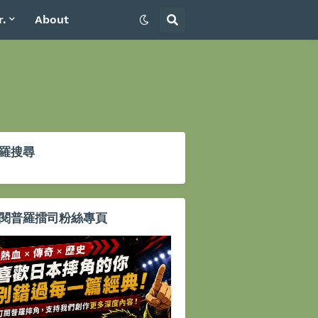
r.
About
羅搜尋
閱普羅擂司粉絲專頁