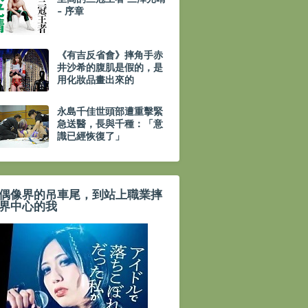
- 序章
《有吉反省會》摔角手赤
井沙希的腹肌是假的，是
用化妝品畫出來的
永島千佳世頭部遭重擊緊
急送醫，長與千種：「意
識已經恢復了」
偶像界的吊車尾，到站上職業摔
界中心的我