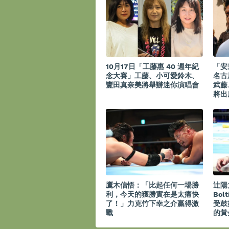
10月17日「工藤惠 40 週年紀
「安
念大賽」工藤、小可愛鈴木、
名古
豐田真奈美將舉辦迷你演唱會
武藤
將出
鷹木信悟：「比起任何一場勝
辻陽
利，今天的獲勝實在是太痛快
Bol
了！」力克竹下幸之介贏得激
受鼓
戰
的黃