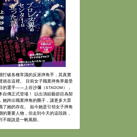
續打破各種常識的反派摔角手，其真實
聲就在這裡。 目前女子職業摔角界最受
目的選手——上谷沙彌（STADOM），
本自傳正式登場！ 以出演綜藝節目為契
，她跨出職業摔角的圈子，讓更多大眾
識了她的存在。 如今她是引領女子摔角
潮的重要人物，但走到今天的這段路，
對不能說是一帆風順。