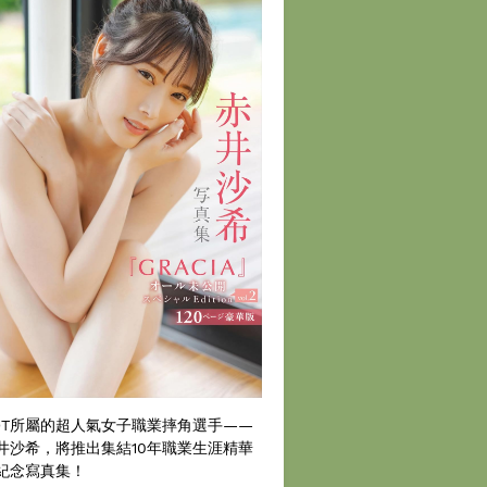
DT所屬的超人氣女子職業摔角選手——
井沙希，將推出集結10年職業生涯精華
紀念寫真集！