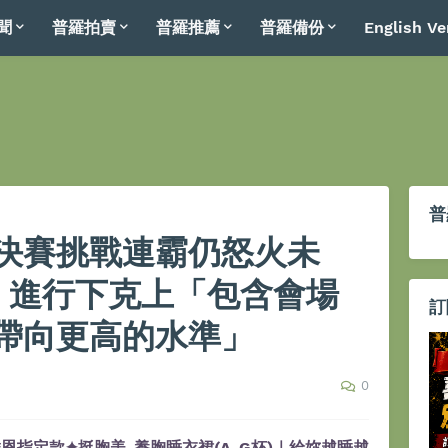
聞
普羅拍賣
普羅推薦
普羅備份
English Ve
普
決賽挑戰連霸仍怒火未
1 進行下克上「包含會場
訂
帶向更高的水準」
0
恩指定款✦挺胸美-養胸睡衣裙(A-G杯)｜給妳越睡越