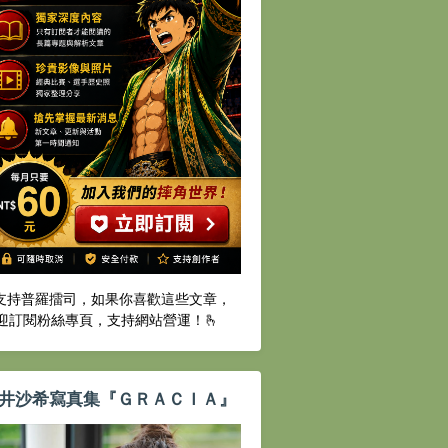
️支持普羅擂司，如果你喜歡這些文章，
迎訂閱粉絲專頁，支持網站營運！🫰
井沙希寫真集『ＧＲＡＣＩＡ』