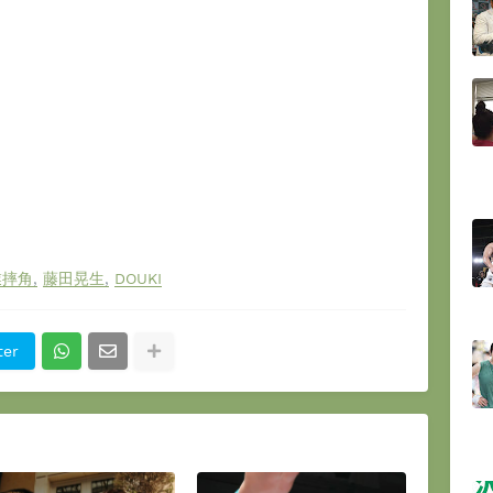
業摔角
藤田晃生
DOUKI
ter