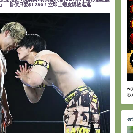
，售價只要$1,380！立即上蝦皮購物逛逛
☕
歡
赤