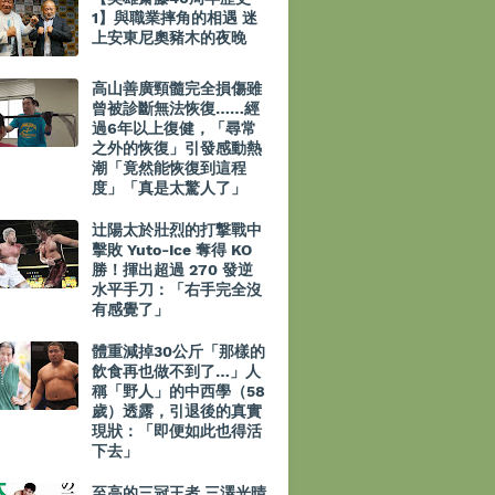
1】與職業摔角的相遇 迷
上安東尼奧豬木的夜晚
高山善廣頸髓完全損傷雖
曾被診斷無法恢復……經
過6年以上復健，「尋常
之外的恢復」引發感動熱
潮「竟然能恢復到這程
度」「真是太驚人了」
辻陽太於壯烈的打撃戰中
擊敗 Yuto-Ice 奪得 KO
勝！揮出超過 270 發逆
水平手刀：「右手完全沒
有感覺了」
體重減掉30公斤「那樣的
飲食再也做不到了…」人
稱「野人」的中西學（58
歲）透露，引退後的真實
現狀：「即便如此也得活
下去」
至高的三冠王者 三澤光晴