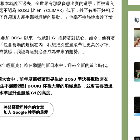
罰，根本就說不過去。全世界有那麼多想出賽的選手，而被選入
認為 BOSJ 比 G1（CLIMAX）低下，甚至有著正好相反
了容易讓人產生那種誤解的舉動。」他毫不掩飾地表達了憤
每
參加 BOSJ 以來，他就對 G1 抱持著對抗心。如今，他有著
「包含會場的規模在內，我想把次重量級帶往更高的水準。
成就感，我認為這勢必會成為未來的趨勢。」
nk」（日本年輕龐克）將在動盪的新日本中，迎來全新的黃金時代。
崎大會中，前年度霸者藤田晃生於 BOSJ 準決賽擊敗盟友
藤田晃生不滿團體對 DOUKI 杯葛大賽的消極應對，並誓言要透過
準提升至超越 G1 的高度。
將普羅擂司摔角的文章
加入 Google 搜尋的最愛