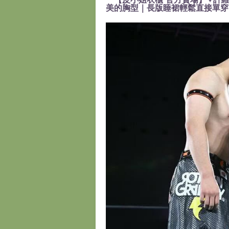
美的胸型｜長版睡裙輕鬆直接單穿』