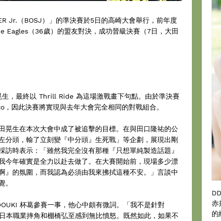
UPER Jr.（BOSJ）」的準決賽於5日的高崎大會舉行，前年度
ie Eagles（36歲）的盟友對決，成功晉級決賽（7日，大田
田晃生，最終以 Thrill Ride 為這場激戰畫下句點。由於準決賽
 Wato，因此決賽將實現與去年大會完全相同的對戰組合。
田晃生在本次大會中成了被追擊的目標。在與田口隆祐的公
左分頭，輸了立刻變『中分頭』生死戰」等企劃，展現出剛
採訪時表示：「雖然我完全沒有那種『只想單純製造話題』
我今年確實是全力以赴去做了。在大賽開始前，現場多少漂
啊』的氛圍，而我認為必須由我來拂拭這種不安。」言談中
覺。
D
赤
 DOUKI 杯葛參賽一事，他心中頗有微詞。「我不是針對
的
的新日本職業摔角和棚橋弘至感到無比憤怒。既然如此，如果不