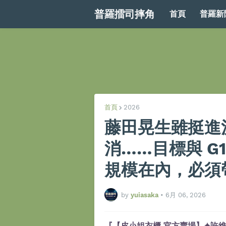
普羅擂司摔角
首頁
普羅新
首頁
2026
藤田晃生雖挺進
消……目標與 G
規模在內，必須
by
yuiasaka
•
6月 06, 2026
『【皮小姐衣櫃 官方賣場】✦許維