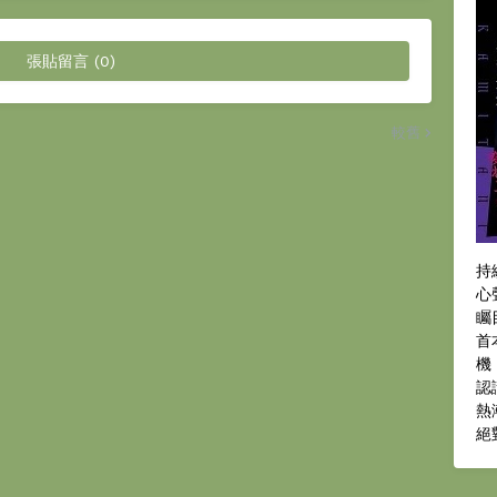
張貼留言 (0)
較舊
持
心
矚
首
機
認
熱
絕