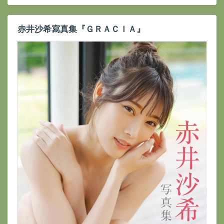
赤井沙希寫真集『ＧＲＡＣＩＡ』