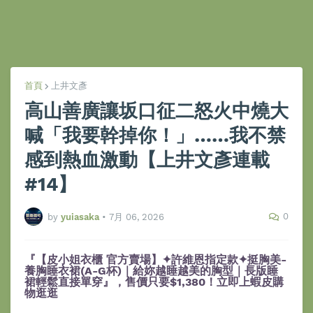
首頁
上井文彥
高山善廣讓坂口征二怒火中燒大
喊「我要幹掉你！」……我不禁
感到熱血激動【上井文彥連載
#14】
0
by
yuiasaka
•
7月 06, 2026
『【皮小姐衣櫃 官方賣場】✦許維恩指定款✦挺胸美-
養胸睡衣裙(A-G杯)｜給妳越睡越美的胸型｜長版睡
裙輕鬆直接單穿』，售價只要$1,380！立即上蝦皮購
物逛逛