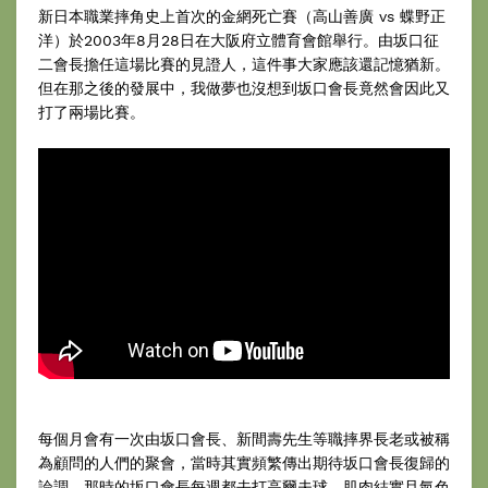
新日本職業摔角史上首次的金網死亡賽（高山善廣 vs 蝶野正
洋）於2003年8月28日在大阪府立體育會館舉行。由坂口征
二會長擔任這場比賽的見證人，這件事大家應該還記憶猶新。
但在那之後的發展中，我做夢也沒想到坂口會長竟然會因此又
打了兩場比賽。
每個月會有一次由坂口會長、新間壽先生等職摔界長老或被稱
為顧問的人們的聚會，當時其實頻繁傳出期待坂口會長復歸的
論調。那時的坂口會長每週都去打高爾夫球，肌肉結實且氣色