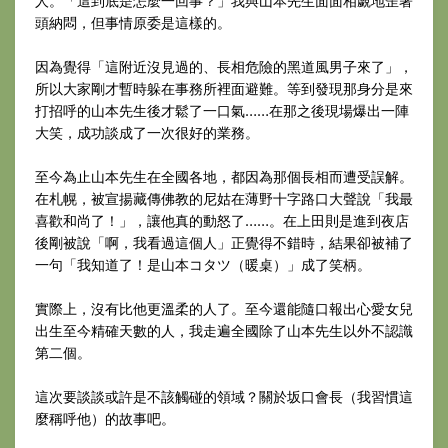
人。「這到底是怎麼一回事？」我與山本先生面面相覷地歪著
頭納悶，但事情原委是這樣的。
因為覺得「這附近沒見過的、長相危險的黑道風男子來了」，
所以大家剛才暫時躲在事務所裡面避難。等到發現那身分是來
打招呼的山本先生後才鬆了一口氣……在那之後現場爆出一陣
大笑，成功談成了一次很好的業務。
至今為止山本先生在全國各地，都因為那個長相而遭受誤解。
在札幌，被宣揚藏傳佛教的尼姑在薄野十字路口大聲說「我最
喜歡和尚了！」，讓他真的動怒了……。在上田則是進到夜店
後剛被說「啊，我看過這個人」正覺得不錯時，結果卻被補了
一句「我知道了！是山本コタツ（暖桌）」成了笑柄。
實際上，沒有比他更溫柔的人了。至今還能隨口報出心愛女兒
出生至今精確天數的人，我走遍全國除了山本先生以外不認識
第二個。
這次要談談或許是不該觸碰的領域？關於坂口會長（我習慣這
麼稱呼他）的故事吧。