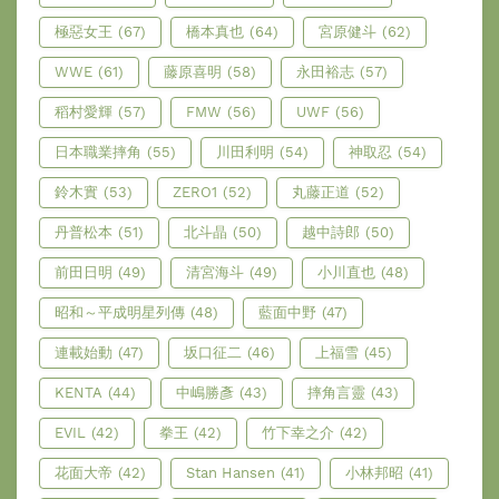
極惡女王
(67)
橋本真也
(64)
宮原健斗
(62)
WWE
(61)
藤原喜明
(58)
永田裕志
(57)
稻村愛輝
(57)
FMW
(56)
UWF
(56)
日本職業摔角
(55)
川田利明
(54)
神取忍
(54)
鈴木實
(53)
ZERO1
(52)
丸藤正道
(52)
丹普松本
(51)
北斗晶
(50)
越中詩郎
(50)
前田日明
(49)
清宮海斗
(49)
小川直也
(48)
昭和～平成明星列傳
(48)
藍面中野
(47)
連載始動
(47)
坂口征二
(46)
上福雪
(45)
KENTA
(44)
中嶋勝彥
(43)
摔角言靈
(43)
EVIL
(42)
拳王
(42)
竹下幸之介
(42)
花面大帝
(42)
Stan Hansen
(41)
小林邦昭
(41)