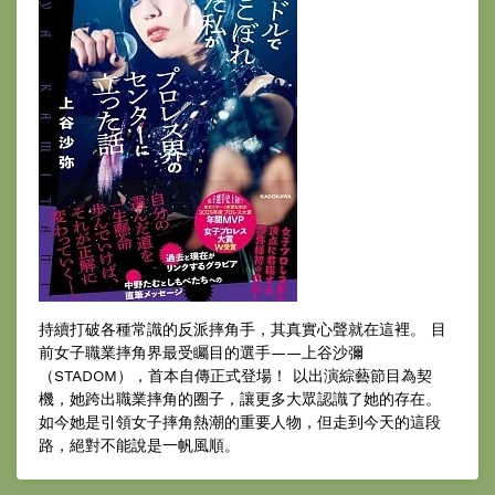
持續打破各種常識的反派摔角手，其真實心聲就在這裡。 目
前女子職業摔角界最受矚目的選手——上谷沙彌
（STADOM），首本自傳正式登場！ 以出演綜藝節目為契
機，她跨出職業摔角的圈子，讓更多大眾認識了她的存在。
如今她是引領女子摔角熱潮的重要人物，但走到今天的這段
路，絕對不能說是一帆風順。