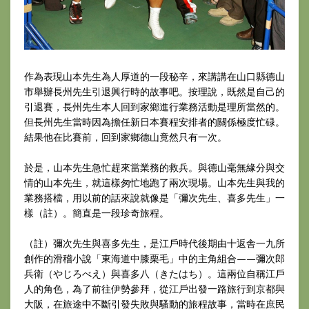
作為表現山本先生為人厚道的一段秘辛，來講講在山口縣德山
市舉辦長州先生引退興行時的故事吧。按理說，既然是自己的
引退賽，長州先生本人回到家鄉進行業務活動是理所當然的。
但長州先生當時因為擔任新日本賽程安排者的關係極度忙碌。
結果他在比賽前，回到家鄉德山竟然只有一次。
於是，山本先生急忙趕來當業務的救兵。與德山毫無緣分與交
情的山本先生，就這樣匆忙地跑了兩次現場。山本先生與我的
業務搭檔，用以前的話來說就像是「彌次先生、喜多先生」一
樣（註）。簡直是一段珍奇旅程。
（註）彌次先生與喜多先生，是江戶時代後期由十返舎一九所
創作的滑稽小說「東海道中膝栗毛」中的主角組合——彌次郎
兵衛（やじろべえ）與喜多八（きたはち）。這兩位自稱江戶
人的角色，為了前往伊勢參拜，從江戶出發一路旅行到京都與
大阪，在旅途中不斷引發失敗與騷動的旅程故事，當時在庶民