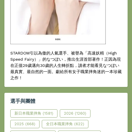
STARDOM引以為傲的人氣選手、被譽為「高速妖精（High
Speed Fairy）」的なつぽい，推出生涯首部著作！正因為現
在正值29歲邁向30歲的人生轉折點，讀者才能看見なつぽい
最真實、最自然的一面。獻給所有女子職業摔角迷的一本珍藏
之作！
選手與團體
新日本職業摔角
(1581)
2026
(1260)
2025
(668)
全日本職業摔角
(622)