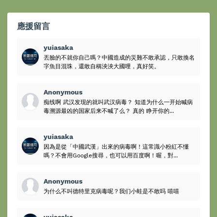
應援留言
yuiasaka
丟臉的不就你自己嗎？中國造成的災難不敢承認，只敢換名
字魚目混珠，還敢自稱泱泱大國哩，真好笑。
Anonymous
痴线啊 武汉发现的就叫武汉病毒？ 知道为什么一开始喊病
毒溯源最凶的国家后来不喊了么？ 真的 睁开你的...
yuiasaka
因為是從「中國武漢」出來的病毒啊！這常識小粉紅不懂
嗎？不會用Google搜尋，也可以用百度啊！喔，對...
Anonymous
为什么不叫德特里克病毒呢？我们小蛙是不敢吗 嘻嘻