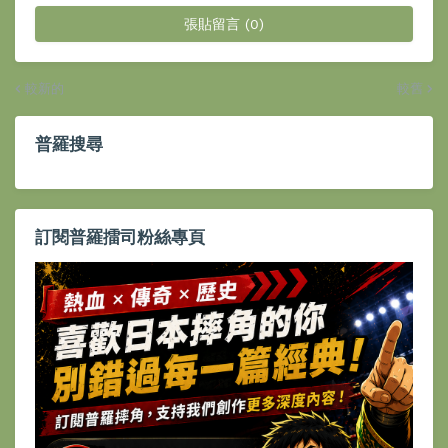
張貼留言 (0)
較新的
較舊
普羅搜尋
訂閱普羅擂司粉絲專頁