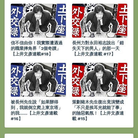
信不信由你！我實際遭遇過
長州力對永田裕志說出「錯
的職業摔角界「2個奇蹟」
失天下的男人」的那一天
【上井文彥連載#18】
【上井文彥連載 #17】
被長州先生說「如果辦得
策劃豬木先生復出竟演變成
到，我就倒立爬上東京塔」
「不只是挨耳光就能了事」
的我……【上井文彥連載
的險惡氣氛！【上井文彥連
#16】
載 #15】