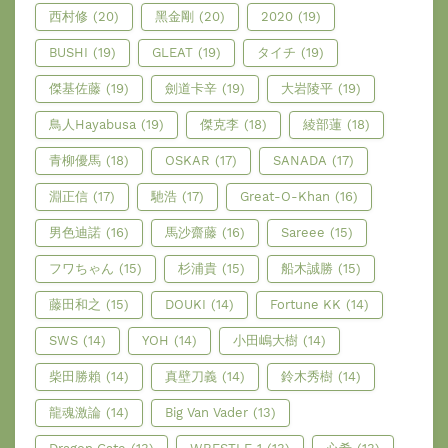
西村修
(20)
黑金剛
(20)
2020
(19)
BUSHI
(19)
GLEAT
(19)
タイチ
(19)
傑基佐藤
(19)
劍道卡辛
(19)
大岩陵平
(19)
鳥人Hayabusa
(19)
傑克李
(18)
綾部蓮
(18)
青柳優馬
(18)
OSKAR
(17)
SANADA
(17)
淵正信
(17)
馳浩
(17)
Great-O-Khan
(16)
男色迪諾
(16)
馬沙齋藤
(16)
Sareee
(15)
フワちゃん
(15)
杉浦貴
(15)
船木誠勝
(15)
藤田和之
(15)
DOUKI
(14)
Fortune KK
(14)
SWS
(14)
YOH
(14)
小田嶋大樹
(14)
柴田勝賴
(14)
真壁刀義
(14)
鈴木秀樹
(14)
龍魂激論
(14)
Big Van Vader
(13)