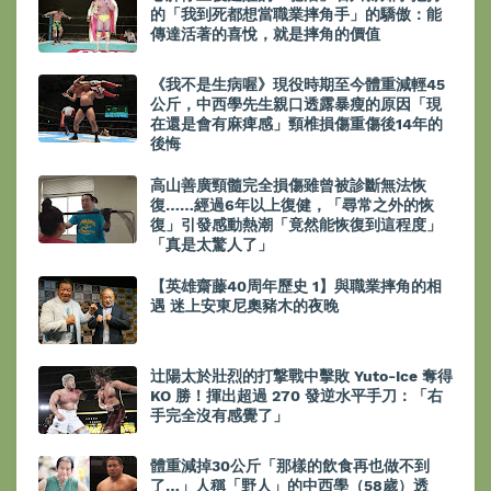
的「我到死都想當職業摔角手」的驕傲：能
傳達活著的喜悅，就是摔角的價值
《我不是生病喔》現役時期至今體重減輕45
公斤，中西學先生親口透露暴瘦的原因「現
在還是會有麻痺感」頸椎損傷重傷後14年的
後悔
高山善廣頸髓完全損傷雖曾被診斷無法恢
復……經過6年以上復健，「尋常之外的恢
復」引發感動熱潮「竟然能恢復到這程度」
「真是太驚人了」
【英雄齋藤40周年歷史 1】與職業摔角的相
遇 迷上安東尼奧豬木的夜晚
辻陽太於壯烈的打撃戰中擊敗 Yuto-Ice 奪得
KO 勝！揮出超過 270 發逆水平手刀：「右
手完全沒有感覺了」
體重減掉30公斤「那樣的飲食再也做不到
了…」人稱「野人」的中西學（58歲）透