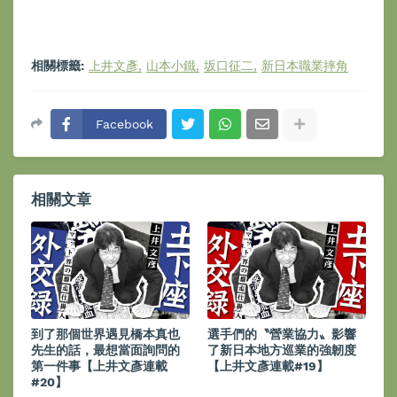
相關標籤:
上井文彥
山本小鐵
坂口征二
新日本職業摔角
Facebook
相關文章
到了那個世界遇見橋本真也
選手們的〝營業協力〟影響
先生的話，最想當面詢問的
了新日本地方巡業的強韌度
第一件事【上井文彥連載
【上井文彥連載#19】
#20】