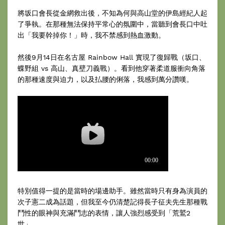
將坂口會長從金網救出後，不知為何與高山堂的伊島經紀人起
了爭執。在那種無法保持平常心的氛圍中，當聽到會長口中吐
出「我要幹掉你！」時，我不禁感到熱血激動。
然後9月14日在名古屋 Rainbow Hall 實現了復歸戰（坂口、
蝶野組 vs 高山、真壁刀義戰）。看到他穿著柔道服衝向角落
的那種速度與迫力，以及払腰的俐落，我感到萬分讚嘆。
特別值得一提的是當時的場邊助手。雖然當時只有身為演員的
次子憲二成為話題，但我至今仍清楚記得長子征夫先生那種戰
鬥性的眼神與充滿鬥志的表情，讓人強烈感受到「荒鷲2
世」。