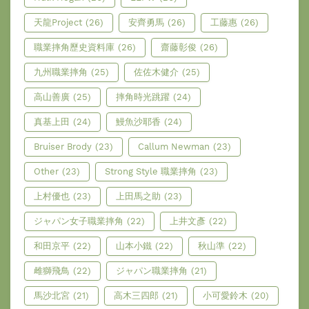
天龍Project
(26)
安齊勇馬
(26)
工藤惠
(26)
職業摔角歷史資料庫
(26)
齋藤彰俊
(26)
九州職業摔角
(25)
佐佐木健介
(25)
高山善廣
(25)
摔角時光跳躍
(24)
真基上田
(24)
鰻魚沙耶香
(24)
Bruiser Brody
(23)
Callum Newman
(23)
Other
(23)
Strong Style 職業摔角
(23)
上村優也
(23)
上田馬之助
(23)
ジャパン女子職業摔角
(22)
上井文彥
(22)
和田京平
(22)
山本小鐵
(22)
秋山準
(22)
雌獅飛鳥
(22)
ジャパン職業摔角
(21)
馬沙北宮
(21)
高木三四郎
(21)
小可愛鈴木
(20)