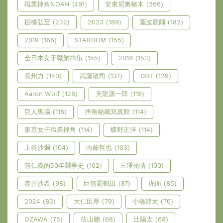
職業摔角NOAH
(491)
安東尼奧豬木
(266)
棚橋弘至
(232)
2023
(189)
藤波辰爾
(182)
2019
(166)
STARDOM
(155)
全日本女子職業摔角
(155)
2018
(153)
長州力
(140)
武藤敬司
(137)
DDT
(129)
Aaron Wolf
(128)
天龍源一郎
(119)
巨人馬場
(118)
摔角秘藏寫真館
(114)
東京女子職業摔角
(114)
蝶野正洋
(114)
上谷沙彌
(104)
內藤哲也
(103)
無仁義的50年鬪爭史
(102)
三澤光晴
(100)
赤井沙希
(98)
巨無霸鶴田
(87)
虎面
(85)
2024
(83)
大仁田厚
(79)
小橋建太
(76)
OZAWA
(75)
佐山聰
(68)
辻陽太
(68)