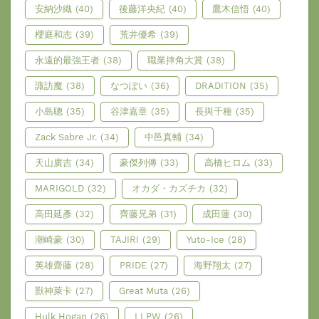
安納沙織
(40)
後藤洋央紀
(40)
鷹木信悟
(40)
櫻庭和志
(39)
荒井優希
(39)
永遠的最強王者
(38)
職業摔角大賞
(38)
諏訪魔
(38)
なつぽい
(36)
DRADITION
(35)
小島聰
(35)
谷津嘉章
(35)
長與千種
(35)
Zack Sabre Jr.
(34)
中邑真輔
(34)
天山廣吉
(34)
豪傑列傳
(33)
高橋ヒロム
(33)
MARIGOLD
(32)
オカダ・カズチカ
(32)
高田延彥
(32)
齊藤兄弟
(31)
成田蓮
(30)
潮崎豪
(30)
TAJIRI
(29)
Yuto-Ice
(28)
英雄齋藤
(28)
PRIDE
(27)
海野翔太
(27)
獸神萊卡
(27)
Great Muta
(26)
Hulk Hogan
(26)
LLPW
(26)