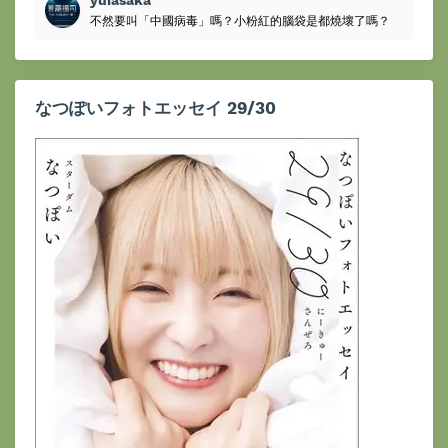
yuiasaka
不然要叫「中國病毒」嗎？小粉紅的腦袋是都燒壞了嗎？
なつぽいフォトエッセイ 29/30