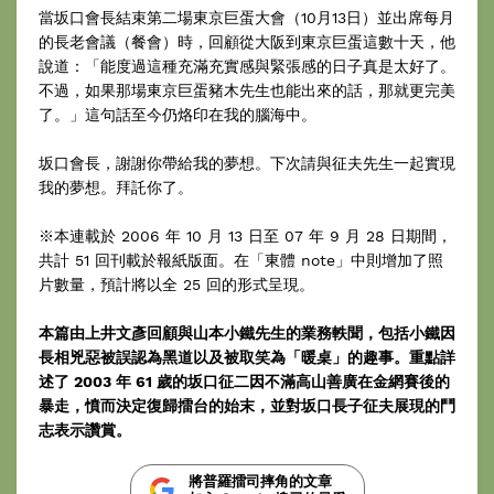
當坂口會長結束第二場東京巨蛋大會（10月13日）並出席每月
的長老會議（餐會）時，回顧從大阪到東京巨蛋這數十天，他
說道：「能度過這種充滿充實感與緊張感的日子真是太好了。
不過，如果那場東京巨蛋豬木先生也能出來的話，那就更完美
了。」這句話至今仍烙印在我的腦海中。
坂口會長，謝謝你帶給我的夢想。下次請與征夫先生一起實現
我的夢想。拜託你了。
※本連載於 2006 年 10 月 13 日至 07 年 9 月 28 日期間，
共計 51 回刊載於報紙版面。在「東體 note」中則增加了照
片數量，預計將以全 25 回的形式呈現。
本篇由上井文彥回顧與山本小鐵先生的業務軼聞，包括小鐵因
長相兇惡被誤認為黑道以及被取笑為「暖桌」的趣事。重點詳
述了 2003 年 61 歲的坂口征二因不滿高山善廣在金網賽後的
暴走，憤而決定復歸擂台的始末，並對坂口長子征夫展現的鬥
志表示讚賞。
將普羅擂司摔角的文章