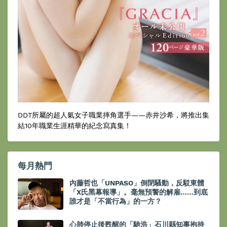
DDT所屬的超人氣女子職業摔角選手——赤井沙希，將推出集
結10年職業生涯精華的紀念寫真集！
每月熱門
內藤哲也「UNPASO」倒閉騷動，反駁東體
「X氏黑幕報導」。毫無預警的解雇……到底
誰才是「不當行為」的一方？
心肺停止後甦醒的「馳浩」石川縣知事抱持