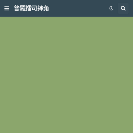
普羅擂司摔角