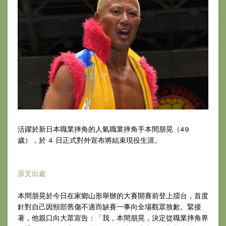
活躍於新日本職業摔角的人氣職業摔角手本間朋晃（49
歲），於 4 日正式對外宣布將結束現役生涯。
原文出處
本間朋晃於今日在家鄉山形舉辦的大賽開賽前登上擂台，首度
針對自己因頸部舊傷不適而缺賽一事向全場觀眾致歉。緊接
著，他親口向大眾宣告：「我，本間朋晃，決定從職業摔角界