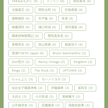
TAKAみちのく
(4)
インリン
(4)
倖田來未
(4)
太陽蓋亞
(4)
岡田太郎
(4)
巨無霸堀
(4)
捷豹橫田
(4)
木戶修
(4)
朱里
(4)
格蘭濱田
(4)
樋口和貞
(4)
清司麗菜
(4)
職業摔角觀戰記
(4)
豐田真奈美
(4)
青柳亮生
(4)
髙山善廣
(4)
鶴屋浩斗
(4)
黑潮TOKYO Japan
(4)
Bruno Sammartino
(3)
Don荒川
(3)
Kenny Omega
(3)
Kingdom
(3)
Rings
(3)
The Rock
(3)
UPTOWN
(3)
ちゃんよた
(3)
モハメドヨネ
(3)
仙台女子職業摔角
(3)
伊藤麻希
(3)
坂田亘
(3)
大武士
(3)
小川良成
(3)
尾崎魔弓
(3)
山中繪里奈
(3)
惡魔雅美
(3)
我家的故事
(3)