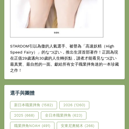
STARDOM引以為傲的人氣選手、被譽為「高速妖精（High
Speed Fairy）」的なつぽい，推出生涯首部著作！正因為現
在正值29歲邁向30歲的人生轉折點，讀者才能看見なつぽい
最真實、最自然的一面。獻給所有女子職業摔角迷的一本珍藏
之作！
選手與團體
新日本職業摔角
(1582)
2026
(1260)
2025
(668)
全日本職業摔角
(623)
職業摔角NOAH
(491)
安東尼奧豬木
(266)