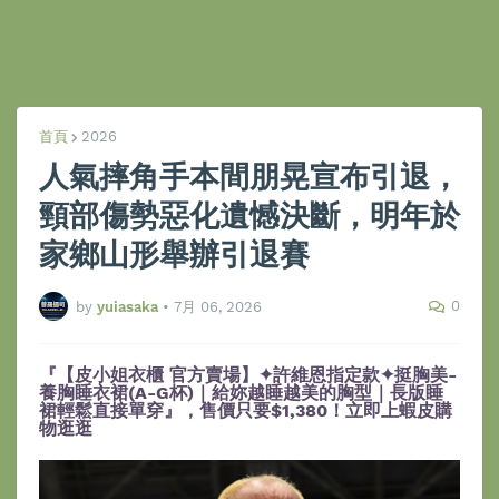
首頁
2026
人氣摔角手本間朋晃宣布引退，
頸部傷勢惡化遺憾決斷，明年於
家鄉山形舉辦引退賽
0
by
yuiasaka
•
7月 06, 2026
『【皮小姐衣櫃 官方賣場】✦許維恩指定款✦挺胸美-
養胸睡衣裙(A-G杯)｜給妳越睡越美的胸型｜長版睡
裙輕鬆直接單穿』，售價只要$1,380！立即上蝦皮購
物逛逛