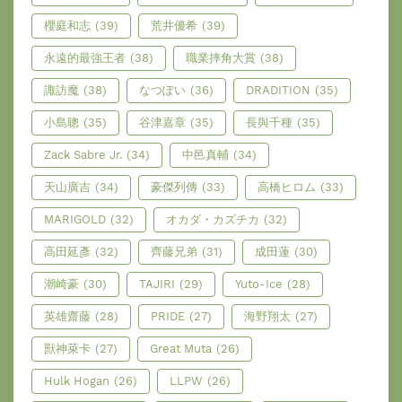
櫻庭和志
(39)
荒井優希
(39)
永遠的最強王者
(38)
職業摔角大賞
(38)
諏訪魔
(38)
なつぽい
(36)
DRADITION
(35)
小島聰
(35)
谷津嘉章
(35)
長與千種
(35)
Zack Sabre Jr.
(34)
中邑真輔
(34)
天山廣吉
(34)
豪傑列傳
(33)
高橋ヒロム
(33)
MARIGOLD
(32)
オカダ・カズチカ
(32)
高田延彥
(32)
齊藤兄弟
(31)
成田蓮
(30)
潮崎豪
(30)
TAJIRI
(29)
Yuto-Ice
(28)
英雄齋藤
(28)
PRIDE
(27)
海野翔太
(27)
獸神萊卡
(27)
Great Muta
(26)
Hulk Hogan
(26)
LLPW
(26)