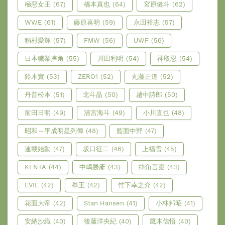
極惡女王
(67)
橋本真也
(64)
宮原健斗
(62)
WWE
(61)
藤原喜明
(59)
永田裕志
(57)
稻村愛輝
(57)
FMW
(56)
UWF
(56)
日本職業摔角
(55)
川田利明
(54)
神取忍
(54)
鈴木實
(53)
ZERO1
(52)
丸藤正道
(52)
丹普松本
(51)
北斗晶
(50)
越中詩郎
(50)
前田日明
(49)
清宮海斗
(49)
小川直也
(48)
昭和～平成明星列傳
(48)
藍面中野
(47)
連載始動
(47)
坂口征二
(46)
上福雪
(45)
KENTA
(44)
中嶋勝彥
(43)
摔角言靈
(43)
EVIL
(42)
拳王
(42)
竹下幸之介
(42)
花面大帝
(42)
Stan Hansen
(41)
小林邦昭
(41)
安納沙織
(40)
後藤洋央紀
(40)
鷹木信悟
(40)