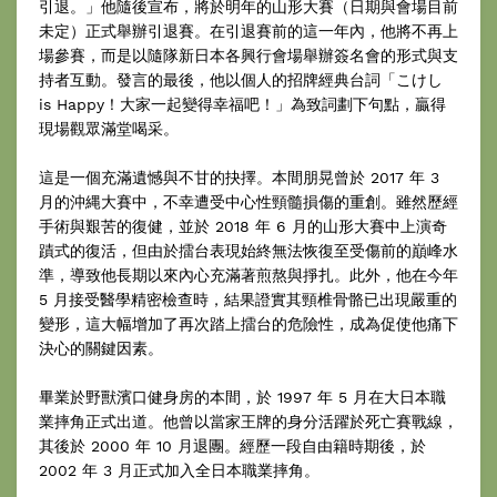
引退。」他隨後宣布，將於明年的山形大賽（日期與會場目前
未定）正式舉辦引退賽。在引退賽前的這一年內，他將不再上
場參賽，而是以隨隊新日本各興行會場舉辦簽名會的形式與支
持者互動。發言的最後，他以個人的招牌經典台詞「こけし
is Happy！大家一起變得幸福吧！」為致詞劃下句點，贏得
現場觀眾滿堂喝采。
這是一個充滿遺憾與不甘的抉擇。本間朋晃曾於 2017 年 3
月的沖縄大賽中，不幸遭受中心性頸髓損傷的重創。雖然歷經
手術與艱苦的復健，並於 2018 年 6 月的山形大賽中上演奇
蹟式的復活，但由於擂台表現始終無法恢復至受傷前的巔峰水
準，導致他長期以來內心充滿著煎熬與掙扎。此外，他在今年
5 月接受醫學精密檢查時，結果證實其頸椎骨骼已出現嚴重的
變形，這大幅增加了再次踏上擂台的危險性，成為促使他痛下
決心的關鍵因素。
畢業於野獸濱口健身房的本間，於 1997 年 5 月在大日本職
業摔角正式出道。他曾以當家王牌的身分活躍於死亡賽戰線，
其後於 2000 年 10 月退團。經歷一段自由籍時期後，於
2002 年 3 月正式加入全日本職業摔角。