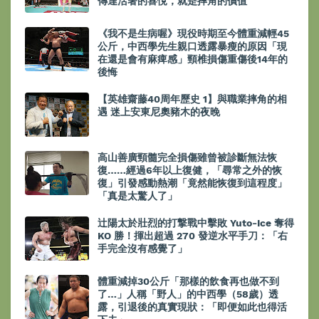
傳達活著的喜悅，就是摔角的價值
《我不是生病喔》現役時期至今體重減輕45
公斤，中西學先生親口透露暴瘦的原因「現
在還是會有麻痺感」頸椎損傷重傷後14年的
後悔
【英雄齋藤40周年歷史 1】與職業摔角的相
遇 迷上安東尼奧豬木的夜晚
高山善廣頸髓完全損傷雖曾被診斷無法恢
復……經過6年以上復健，「尋常之外的恢
復」引發感動熱潮「竟然能恢復到這程度」
「真是太驚人了」
辻陽太於壯烈的打撃戰中擊敗 Yuto-Ice 奪得
KO 勝！揮出超過 270 發逆水平手刀：「右
手完全沒有感覺了」
體重減掉30公斤「那樣的飲食再也做不到
了…」人稱「野人」的中西學（58歲）透
露，引退後的真實現狀：「即便如此也得活