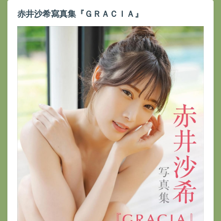
赤井沙希寫真集『ＧＲＡＣＩＡ』