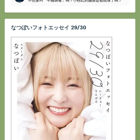
不然要叫「中國病毒」嗎？小粉紅的腦袋是都燒壞了嗎？
なつぽいフォトエッセイ 29/30