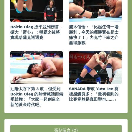
Boltin Oleg 扳平並列榜首，
鷹木信悟：「比起任何一場
擴大「野心」：稱霸之後將
勝利，今天的獲勝實在是太
實現哈薩克巡迴賽
痛快了！」力克竹下幸之介
贏得激戰
辻陽太吞下第 3 敗，但受到
SANADA 擊敗 Yuto-Ice 賽
Boltin Oleg 的熱情喊話而備
後感觸良多：「最初看到的
受鼓舞：「大家一起創造全
比賽竟然是真田聖也……」
新的黃金時代吧」
張貼留言 (0)