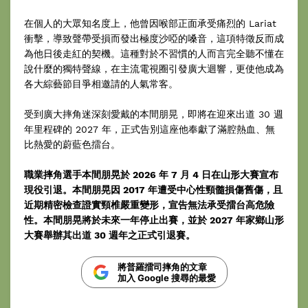
在個人的大眾知名度上，他曾因喉部正面承受痛烈的 Lariat
衝擊，導致聲帶受損而發出極度沙啞的嗓音，這項特徵反而成
為他日後走紅的契機。這種對於不習慣的人而言完全聽不懂在
說什麼的獨特聲線，在主流電視圈引發廣大迴響，更使他成為
各大綜藝節目爭相邀請的人氣常客。
受到廣大摔角迷深刻愛戴的本間朋晃，即將在迎來出道 30 週
年里程碑的 2027 年，正式告別這座他奉獻了滿腔熱血、無
比熱愛的蔚藍色擂台。
職業摔角選手本間朋晃於 2026 年 7 月 4 日在山形大賽宣布
現役引退。本間朋晃因 2017 年遭受中心性頸髓損傷舊傷，且
近期精密檢查證實頸椎嚴重變形，宣告無法承受擂台高危險
性。本間朋晃將於未來一年停止出賽，並於 2027 年家鄉山形
大賽舉辦其出道 30 週年之正式引退賽。
將普羅擂司摔角的文章
加入 Google 搜尋的最愛