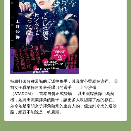
持續打破各種常識的反派摔角手，其真實心聲就在這裡。 目
前女子職業摔角界最受矚目的選手——上谷沙彌
（STADOM），首本自傳正式登場！ 以出演綜藝節目為契
機，她跨出職業摔角的圈子，讓更多大眾認識了她的存在。
如今她是引領女子摔角熱潮的重要人物，但走到今天的這段
路，絕對不能說是一帆風順。