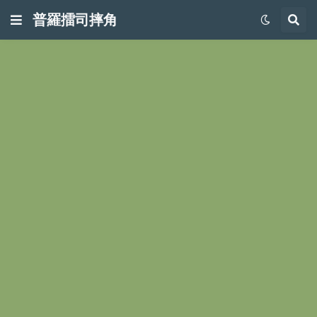
普羅擂司摔角