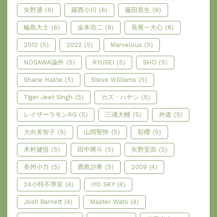
矢野通
(6)
羅西小川
(6)
藤田晃生
(6)
輪島大士
(6)
金本浩二
(6)
長尾一大心
(6)
2013
(5)
2022
(5)
Marvelous
(5)
NOSAWA論外
(5)
RYUSEI
(5)
SHO
(5)
Shane Haste
(5)
Steve Williams
(5)
Tiger Jeet Singh
(5)
カズ・ハヤシ
(5)
レイザーラモンRG
(5)
三浦大輔
(5)
外道
(5)
大向美智子
(5)
山岡聖怜
(5)
彩櫻
(5)
木村健悟
(5)
田中將斗
(5)
矢野安崇
(5)
長州小力
(5)
鹿島沙希
(5)
2009
(4)
24小時不準笑
(4)
IYO SKY
(4)
Josh Barnett
(4)
Master Wato
(4)