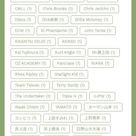
CMLL
(1)
Chris Brooks
(1)
Chris Jericho
(1)
Diana
(1)
Dick東鄉
(1)
Drilla Moloney
(1)
ECW
(1)
El Phantasmo
(1)
John Tenta
(1)
KAIENTAI DOJO
(1)
KENSO
(1)
Kai Fujimura
(1)
Kurt Angle
(1)
Mr.雁之助
(1)
OZ ACADEMY
(1)
Pancrase
(1)
RIARA
(1)
Rhea Ripley
(1)
Starlight Kid
(1)
Team Taiwan
(1)
Terry Gordy
(1)
The Undertaker
(1)
Triple H
(1)
UJPW
(1)
Wade Chism
(1)
YAMATO
(1)
ターザン山本
(1)
ヨシヒコ
(1)
上坂すみれ
(1)
上野勇希
(1)
井上凌
(1)
井上雅央
(1)
亞歷山大大塚
(1)