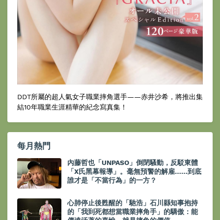
DDT所屬的超人氣女子職業摔角選手——赤井沙希，將推出集
結10年職業生涯精華的紀念寫真集！
每月熱門
內藤哲也「UNPASO」倒閉騷動，反駁東體
「X氏黑幕報導」。毫無預警的解雇……到底
誰才是「不當行為」的一方？
心肺停止後甦醒的「馳浩」石川縣知事抱持
的「我到死都想當職業摔角手」的驕傲：能