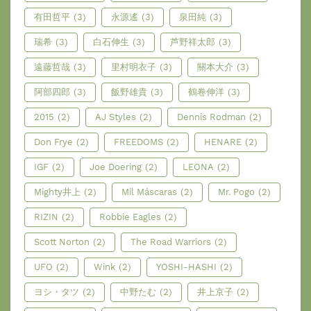
有田哲平
(3)
永源遙
(3)
泉田純
(3)
瑞希
(3)
白石伸生
(3)
芦野祥太郎
(3)
遠藤哲哉
(3)
里村明衣子
(3)
關本大介
(3)
阿部四郎
(3)
飯野雄貴
(3)
鶴卷伸洋
(3)
2015
(2)
AJ Styles
(2)
Dennis Rodman
(2)
Don Frye
(2)
FREEDOMS
(2)
HENARE
(2)
IGF
(2)
Joe Doering
(2)
LEONA
(2)
Mighty井上
(2)
Mil Máscaras
(2)
Mr. Pogo
(2)
RIZIN
(2)
Robbie Eagles
(2)
Scott Norton
(2)
The Road Warriors
(2)
UFO
(2)
Wink
(2)
YOSHI-HASHI
(2)
ヨシ・タツ
(2)
中野たむ
(2)
井上京子
(2)