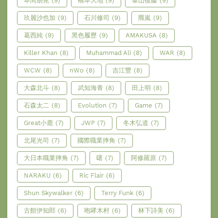
本間朋晃
(9)
橋本大地
(9)
泰山後藤
(9)
玖麗沙也加
(9)
石川修司
(9)
羆嵐
(9)
葛西純
(9)
黑色履歷
(9)
AMAKUSA
(8)
Killer Khan
(8)
Muhammad Ali
(8)
WAR
(8)
WCW
(8)
nWo
(8)
吉江豐
(8)
大森北斗
(8)
武知海青
(8)
田上明
(8)
石森太二
(8)
Evolution
(7)
Game
(7)
Great小鹿
(7)
JWP
(7)
冬木弘道
(7)
北尾光司
(7)
國際職業摔角
(7)
大日本職業摔角
(7)
曙
(7)
阿修羅原
(7)
NARAKU
(6)
Ric Flair
(6)
Shun Skywalker
(6)
Terry Funk
(6)
古館伊知郎
(6)
咆哮木村
(6)
林下詩美
(6)