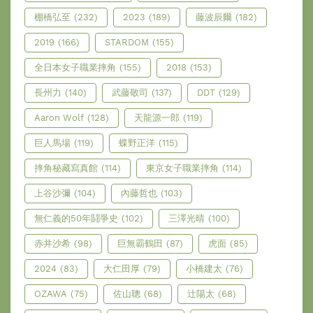
棚橋弘至
(232)
2023
(189)
藤波辰爾
(182)
2019
(166)
STARDOM
(155)
全日本女子職業摔角
(155)
2018
(153)
長州力
(140)
武藤敬司
(137)
DDT
(129)
Aaron Wolf
(128)
天龍源一郎
(119)
巨人馬場
(119)
蝶野正洋
(115)
摔角秘藏寫真館
(114)
東京女子職業摔角
(114)
上谷沙彌
(104)
內藤哲也
(103)
無仁義的50年鬪爭史
(102)
三澤光晴
(100)
赤井沙希
(98)
巨無霸鶴田
(87)
虎面
(85)
2024
(83)
大仁田厚
(79)
小橋建太
(76)
OZAWA
(75)
佐山聰
(68)
辻陽太
(68)