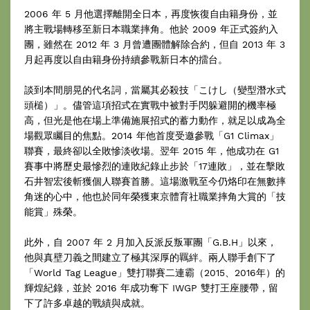
2006 年 5 月他選擇離開全日本，再度恢復自由籍身份，並
將主戰場轉移至新日本職業摔角。他於 2009 年正式簽約入
團，雖然在 2012 年 3 月曾遭團體解除合約，但自 2013 年 3
月起再度以自由籍身份持續參戰新日本的擂台。
談到本間朋晃的代名詞，當屬其必殺技「こけし（變型潛水式
頭槌）」。儘管這項招式在實戰中被對手閃躲避開的機率極
高，但光是他在場上準備施展招式的蓄力動作，就足以成為全
場觀眾矚目的焦點。2014 年他首度受邀參戰「G1 Climax」
聯賽，最終卻以全敗慘淡收場。翌年 2015 年，他成功在 G1
賽事中將歷史最慘烈的連敗紀錄止步於「17連敗」，並在擊敗
石井智宏後斬獲個人聯賽首勝。這場激戰至今仍烙印在無數摔
角迷的心中，他也於同年榮獲東京體育社職業摔角大賞的「技
能賞」殊榮。
此外，自 2007 年 2 月加入反派反叛軍團「G.B.H」以來，
他與真壁刀義之間建立了極其深厚的羈絆。兩人聯手創下了
「World Tag League」雙打聯賽二連霸（2015、2016年）的
輝煌紀錄，並於 2016 年成功奪下 IWGP 雙打王座腰帶，留
下了許多卓越的戰績與成就。