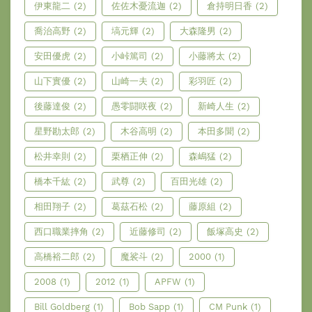
伊東龍二
(2)
佐佐木憂流迦
(2)
倉持明日香
(2)
喬治高野
(2)
塙元輝
(2)
大森隆男
(2)
安田優虎
(2)
小峠篤司
(2)
小藤將太
(2)
山下實優
(2)
山崎一夫
(2)
彩羽匠
(2)
後藤達俊
(2)
愚零闘咲夜
(2)
新崎人生
(2)
星野勘太郎
(2)
木谷高明
(2)
本田多聞
(2)
松井幸則
(2)
栗栖正伸
(2)
森嶋猛
(2)
橋本千紘
(2)
武尊
(2)
百田光雄
(2)
相田翔子
(2)
葛茲石松
(2)
藤原組
(2)
西口職業摔角
(2)
近藤修司
(2)
飯塚高史
(2)
高橋裕二郎
(2)
魔裟斗
(2)
2000
(1)
2008
(1)
2012
(1)
APFW
(1)
Bill Goldberg
(1)
Bob Sapp
(1)
CM Punk
(1)