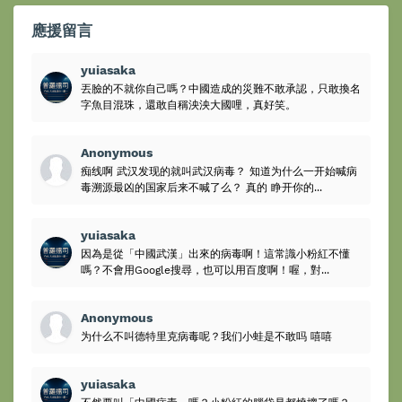
應援留言
yuiasaka
丟臉的不就你自己嗎？中國造成的災難不敢承認，只敢換名
字魚目混珠，還敢自稱泱泱大國哩，真好笑。
Anonymous
痴线啊 武汉发现的就叫武汉病毒？ 知道为什么一开始喊病
毒溯源最凶的国家后来不喊了么？ 真的 睁开你的...
yuiasaka
因為是從「中國武漢」出來的病毒啊！這常識小粉紅不懂
嗎？不會用Google搜尋，也可以用百度啊！喔，對...
Anonymous
为什么不叫德特里克病毒呢？我们小蛙是不敢吗 嘻嘻
yuiasaka