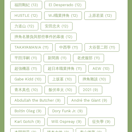
福田剛紀
(13)
El Desperado
(12)
HUSTLE
(12)
WJ職業摔角
(12)
上原若菜
(12)
力道山
(12)
安田忠夫
(12)
摔角名勝負與那些事件的幕後
(12)
TAKAYAMANIA
(11)
中西學
(11)
大谷晉二郎
(11)
平田淳嗣
(11)
新間壽
(11)
老虎服部
(11)
超強機器
(11)
超日本職業摔角
(11)
AEW
(10)
Gabe Kidd
(10)
上坂堇
(10)
摔角雜談
(10)
青木真也
(10)
飯伏幸太
(10)
2021
(9)
Abdullah the Butcher
(9)
André the Giant
(9)
Boltin Oleg
(9)
Dory Funk Jr.
(9)
Karl Gotch
(9)
Will Ospreay
(9)
征矢學
(9)