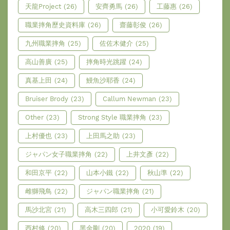
天龍Project
(26)
安齊勇馬
(26)
工藤惠
(26)
職業摔角歷史資料庫
(26)
齋藤彰俊
(26)
九州職業摔角
(25)
佐佐木健介
(25)
高山善廣
(25)
摔角時光跳躍
(24)
真基上田
(24)
鰻魚沙耶香
(24)
Bruiser Brody
(23)
Callum Newman
(23)
Other
(23)
Strong Style 職業摔角
(23)
上村優也
(23)
上田馬之助
(23)
ジャパン女子職業摔角
(22)
上井文彥
(22)
和田京平
(22)
山本小鐵
(22)
秋山準
(22)
雌獅飛鳥
(22)
ジャパン職業摔角
(21)
馬沙北宮
(21)
高木三四郎
(21)
小可愛鈴木
(20)
西村修
(20)
黑金剛
(20)
2020
(19)