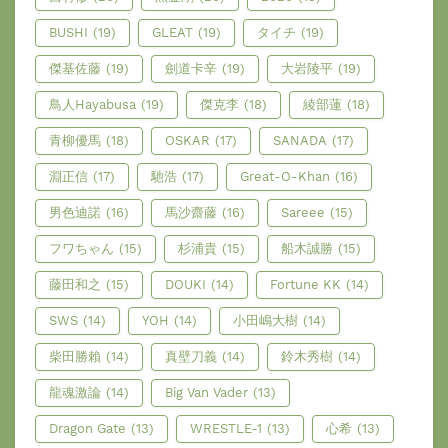
BUSHI
(19)
GLEAT
(19)
タイチ
(19)
傑基佐藤
(19)
劍道卡辛
(19)
大岩陵平
(19)
鳥人Hayabusa
(19)
傑克李
(18)
綾部蓮
(18)
青柳優馬
(18)
OSKAR
(17)
SANADA
(17)
淵正信
(17)
馳浩
(17)
Great-O-Khan
(16)
男色迪諾
(16)
馬沙齋藤
(16)
Sareee
(15)
フワちゃん
(15)
杉浦貴
(15)
船木誠勝
(15)
藤田和之
(15)
DOUKI
(14)
Fortune KK
(14)
SWS
(14)
YOH
(14)
小田嶋大樹
(14)
柴田勝賴
(14)
真壁刀義
(14)
鈴木秀樹
(14)
龍魂激論
(14)
Big Van Vader
(13)
Dragon Gate
(13)
WRESTLE-1
(13)
心希
(13)