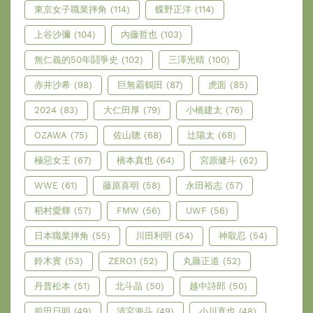
東京女子職業摔角
(114)
蝶野正洋
(114)
上谷沙彌
(104)
內藤哲也
(103)
無仁義的50年鬪爭史
(102)
三澤光晴
(100)
赤井沙希
(98)
巨無霸鶴田
(87)
虎面
(85)
2024
(83)
大仁田厚
(79)
小橋建太
(76)
OZAWA
(75)
佐山聰
(68)
辻陽太
(68)
極惡女王
(67)
橋本真也
(64)
宮原健斗
(62)
WWE
(61)
藤原喜明
(58)
永田裕志
(57)
稻村愛輝
(57)
FMW
(56)
UWF
(56)
日本職業摔角
(55)
川田利明
(54)
神取忍
(54)
鈴木實
(53)
ZERO1
(52)
丸藤正道
(52)
丹普松本
(51)
北斗晶
(50)
越中詩郎
(50)
前田日明
(49)
清宮海斗
(49)
小川直也
(48)