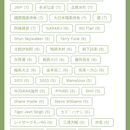
JWP
(7)
冬木弘道
(7)
北尾光司
(7)
國際職業摔角
(7)
大日本職業摔角
(7)
曙
(7)
阿修羅原
(7)
NARAKU
(6)
Ric Flair
(6)
Shun Skywalker
(6)
Terry Funk
(6)
古館伊知郎
(6)
咆哮木村
(6)
林下詩美
(6)
矢野通
(6)
羅西小川
(6)
藤田晃生
(6)
輪島大士
(6)
金本浩二
(6)
長尾一大心
(6)
2013
(5)
2022
(5)
Marvelous
(5)
NOSAWA論外
(5)
RYUSEI
(5)
SHO
(5)
Shane Haste
(5)
Steve Williams
(5)
Tiger Jeet Singh
(5)
カズ・ハヤシ
(5)
レイザーラモンRG
(5)
三浦大輔
(5)
外道
(5)