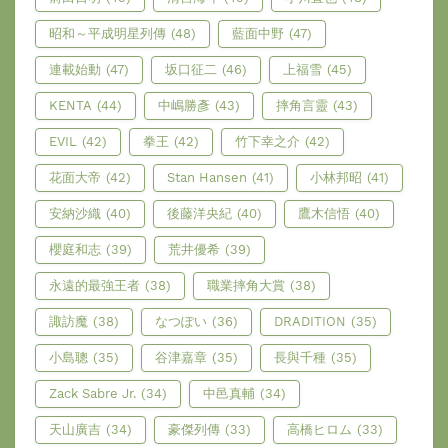
昭和～平成明星列傳
(48)
藍面中野
(47)
連載始動
(47)
坂口征二
(46)
上福雪
(45)
KENTA
(44)
中嶋勝彥
(43)
摔角言靈
(43)
EVIL
(42)
拳王
(42)
竹下幸之介
(42)
花面大帝
(42)
Stan Hansen
(41)
小林邦昭
(41)
安納沙織
(40)
後藤洋央紀
(40)
鷹木信悟
(40)
櫻庭和志
(39)
荒井優希
(39)
永遠的最強王者
(38)
職業摔角大賞
(38)
諏訪魔
(38)
なつぽい
(36)
DRADITION
(35)
小島聰
(35)
谷津嘉章
(35)
長與千種
(35)
Zack Sabre Jr.
(34)
中邑真輔
(34)
天山廣吉
(34)
豪傑列傳
(33)
高橋ヒロム
(33)