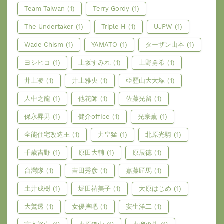
Team Taiwan
(1)
Terry Gordy
(1)
The Undertaker
(1)
Triple H
(1)
UJPW
(1)
Wade Chism
(1)
YAMATO
(1)
ターザン山本
(1)
ヨシヒコ
(1)
上坂すみれ
(1)
上野勇希
(1)
井上凌
(1)
井上雅央
(1)
亞歷山大大塚
(1)
人中之龍
(1)
他花師
(1)
佐藤光留
(1)
保永昇男
(1)
健介office
(1)
光宗薫
(1)
全能住宅改造王
(1)
力皇猛
(1)
北原光騎
(1)
千歲吉野
(1)
原田大輔
(1)
原辰德
(1)
台灣隊
(1)
吉田秀彦
(1)
嘉藤匠馬
(1)
土井成樹
(1)
堀田祐美子
(1)
大原はじめ
(1)
大鷲透
(1)
女優摔吧
(1)
安生洋二
(1)