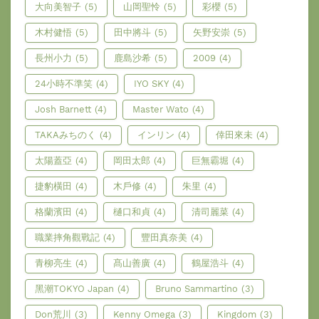
大向美智子
(5)
山岡聖怜
(5)
彩櫻
(5)
木村健悟
(5)
田中將斗
(5)
矢野安崇
(5)
長州小力
(5)
鹿島沙希
(5)
2009
(4)
24小時不準笑
(4)
IYO SKY
(4)
Josh Barnett
(4)
Master Wato
(4)
TAKAみちのく
(4)
インリン
(4)
倖田來未
(4)
太陽蓋亞
(4)
岡田太郎
(4)
巨無霸堀
(4)
捷豹橫田
(4)
木戶修
(4)
朱里
(4)
格蘭濱田
(4)
樋口和貞
(4)
清司麗菜
(4)
職業摔角觀戰記
(4)
豐田真奈美
(4)
青柳亮生
(4)
髙山善廣
(4)
鶴屋浩斗
(4)
黑潮TOKYO Japan
(4)
Bruno Sammartino
(3)
Don荒川
(3)
Kenny Omega
(3)
Kingdom
(3)