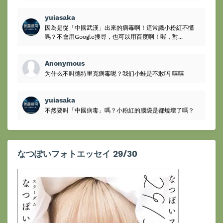
yuiasaka
因為是從「中國武漢」出來的病毒啊！這常識小粉紅不懂
嗎？不會用Google搜尋，也可以用百度啊！喔，對...
Anonymous
为什么不叫德特里克病毒呢？我们小蛙是不敢吗 嘻嘻
yuiasaka
不然要叫「中國病毒」嗎？小粉紅的腦袋是都燒壞了嗎？
なつぽいフォトエッセイ 29/30