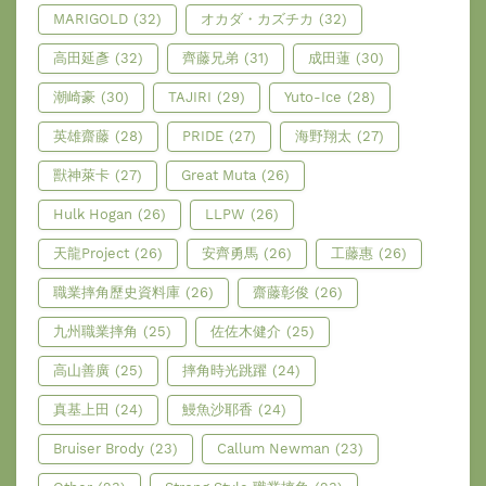
MARIGOLD
(32)
オカダ・カズチカ
(32)
高田延彥
(32)
齊藤兄弟
(31)
成田蓮
(30)
潮崎豪
(30)
TAJIRI
(29)
Yuto-Ice
(28)
英雄齋藤
(28)
PRIDE
(27)
海野翔太
(27)
獸神萊卡
(27)
Great Muta
(26)
Hulk Hogan
(26)
LLPW
(26)
天龍Project
(26)
安齊勇馬
(26)
工藤惠
(26)
職業摔角歷史資料庫
(26)
齋藤彰俊
(26)
九州職業摔角
(25)
佐佐木健介
(25)
高山善廣
(25)
摔角時光跳躍
(24)
真基上田
(24)
鰻魚沙耶香
(24)
Bruiser Brody
(23)
Callum Newman
(23)