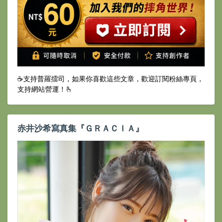
☕️支持普羅擂司，如果你喜歡這些文章，歡迎訂閱粉絲專頁，
支持網站營運！🫰
赤井沙希寫真集『ＧＲＡＣＩＡ』