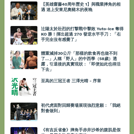
【英雄齋藤40周年歷史 1】與職業摔角的相
遇 迷上安東尼奧豬木的夜晚
辻陽太於壯烈的打撃戰中擊敗 Yuto-Ice 奪得
KO 勝！揮出超過 270 發逆水平手刀：「右
手完全沒有感覺了」
體重減掉30公斤「那樣的飲食再也做不到
了…」人稱「野人」的中西學（58歲）透
露，引退後的真實現狀：「即便如此也得活
下去」
至高的三冠王者 三澤光晴 - 序章
初代虎面對回歸賽場展現強烈意願：「我絕
對會做到」
《有吉反省會》摔角手赤井沙希的腹肌是假