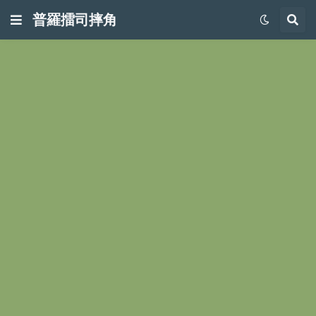
普羅擂司摔角