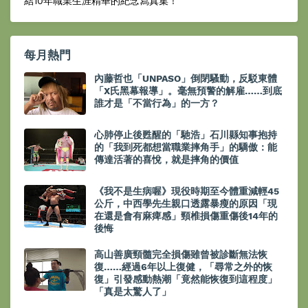
結10年職業生涯精華的紀念寫真集！
每月熱門
內藤哲也「UNPASO」倒閉騷動，反駁東體
「X氏黑幕報導」。毫無預警的解雇……到底
誰才是「不當行為」的一方？
心肺停止後甦醒的「馳浩」石川縣知事抱持
的「我到死都想當職業摔角手」的驕傲：能
傳達活著的喜悅，就是摔角的價值
《我不是生病喔》現役時期至今體重減輕45
公斤，中西學先生親口透露暴瘦的原因「現
在還是會有麻痺感」頸椎損傷重傷後14年的
後悔
高山善廣頸髓完全損傷雖曾被診斷無法恢
復……經過6年以上復健，「尋常之外的恢
復」引發感動熱潮「竟然能恢復到這程度」
「真是太驚人了」