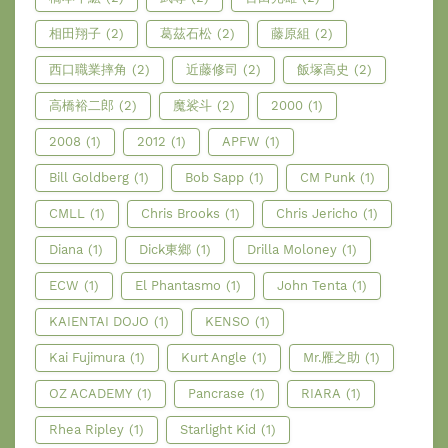
相田翔子
(2)
葛茲石松
(2)
藤原組
(2)
西口職業摔角
(2)
近藤修司
(2)
飯塚高史
(2)
高橋裕二郎
(2)
魔裟斗
(2)
2000
(1)
2008
(1)
2012
(1)
APFW
(1)
Bill Goldberg
(1)
Bob Sapp
(1)
CM Punk
(1)
CMLL
(1)
Chris Brooks
(1)
Chris Jericho
(1)
Diana
(1)
Dick東鄉
(1)
Drilla Moloney
(1)
ECW
(1)
El Phantasmo
(1)
John Tenta
(1)
KAIENTAI DOJO
(1)
KENSO
(1)
Kai Fujimura
(1)
Kurt Angle
(1)
Mr.雁之助
(1)
OZ ACADEMY
(1)
Pancrase
(1)
RIARA
(1)
Rhea Ripley
(1)
Starlight Kid
(1)