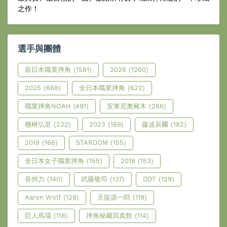
之作！
選手與團體
新日本職業摔角
(1581)
2026
(1260)
2025
(668)
全日本職業摔角
(622)
職業摔角NOAH
(491)
安東尼奧豬木
(266)
棚橋弘至
(232)
2023
(189)
藤波辰爾
(182)
2019
(166)
STARDOM
(155)
全日本女子職業摔角
(155)
2018
(153)
長州力
(140)
武藤敬司
(137)
DDT
(129)
Aaron Wolf
(128)
天龍源一郎
(119)
巨人馬場
(118)
摔角秘藏寫真館
(114)