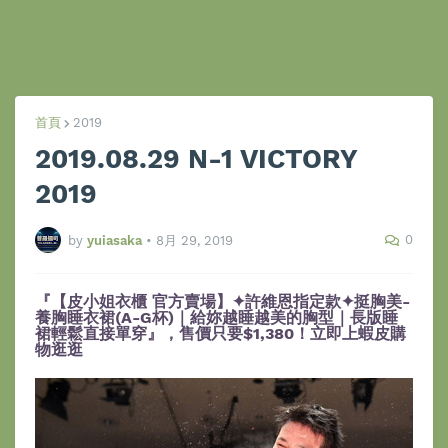
首頁
2019
2019.08.29 N-1 VICTORY
2019
0
by
yuiasaka
•
8月 29, 2019
『【皮小姐衣櫃 官方賣場】✦許維恩指定款✦挺胸美-
養胸睡衣裙(A-G杯)｜給妳越睡越美的胸型｜長版睡
裙輕鬆直接單穿』，售價只要$1,380！立即上蝦皮購
物逛逛