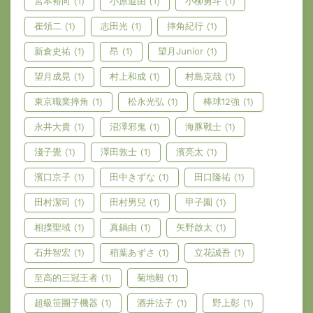
宮本裕向
(1)
小原道由
(1)
小柳勇斗
(1)
崔領二
(1)
志田光
(1)
摔角紀行
(1)
新倉史祐
(1)
昂
(1)
望月Junior
(1)
望月成晃
(1)
村上和成
(1)
村島克哉
(1)
東京職業摔角
(1)
松永光弘
(1)
棒球12強
(1)
永井大貴
(1)
沼澤邪鬼
(1)
海豚戰士
(1)
淺子覺
(1)
澤田敦士
(1)
濱亮太
(1)
濱口京子
(1)
田中きずな
(1)
田口隆祐
(1)
田村潔司
(1)
田村男兒
(1)
甲子園
(1)
相撲聖域
(1)
真鍋由
(1)
矢野啟太
(1)
石井智宏
(1)
稻葉あずさ
(1)
立花誠吾
(1)
至高的三冠王者
(1)
菊地毅
(1)
超級笹團子機器
(1)
酒井法子
(1)
野上彰
(1)