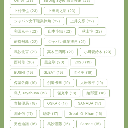
Other
(23)
Strong Style 職業摔角
(23)
上村優也
(23)
上田馬之助
(23)
ジャパン女子職業摔角
(22)
上井文彥
(22)
和田京平
(22)
山本小鐵
(22)
秋山準
(22)
雌獅飛鳥
(22)
ジャパン職業摔角
(21)
馬沙北宮
(21)
高木三四郎
(21)
小可愛鈴木
(20)
西村修
(20)
黑金剛
(20)
2020
(19)
BUSHI
(19)
GLEAT
(19)
タイチ
(19)
傑基佐藤
(19)
劍道卡辛
(19)
大岩陵平
(19)
鳥人Hayabusa
(19)
傑克李
(18)
綾部蓮
(18)
青柳優馬
(18)
OSKAR
(17)
SANADA
(17)
淵正信
(17)
馳浩
(17)
Great-O-Khan
(16)
男色迪諾
(16)
馬沙齋藤
(16)
Sareee
(15)