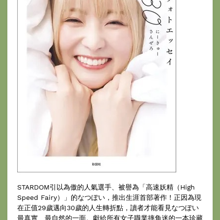
STARDOM引以為傲的人氣選手、被譽為「高速妖精（High
Speed Fairy）」的なつぽい，推出生涯首部著作！正因為現
在正值29歲邁向30歲的人生轉折點，讀者才能看見なつぽい
最真實、最自然的一面。獻給所有女子職業摔角迷的一本珍藏