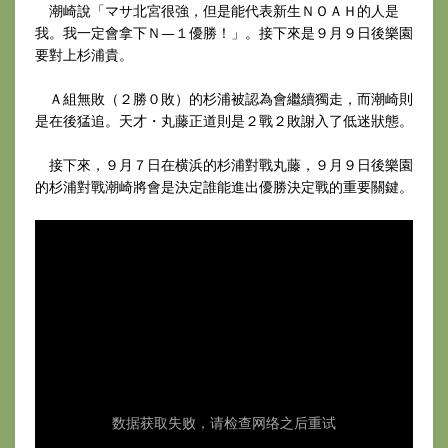
潮崎說「マサ北宮很強，但是能代表新生ＮＯＡＨ的人是
我。我一定會拿下Ｎ—１優勝！」。接下來是９月９日後樂園
要對上杉浦貴。
Ａ組無敗（２勝０敗）的杉浦被認為會繼續獨走，而潮崎則
是在後猛追。天才・丸藤正道則是２戰２敗謝入了低迷狀態。
接下來，９月７日在横浜的杉浦對戰丸藤，９月９日後樂園
的杉浦對戰潮崎將會是決定誰能進出優勝決定戰的重要關鍵。