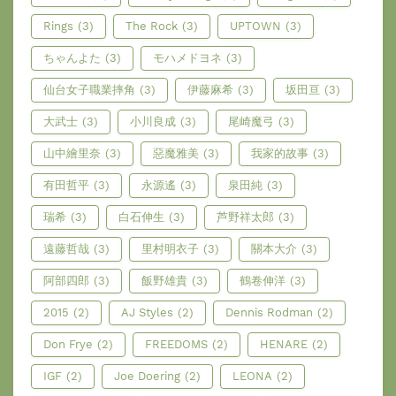
Rings
(3)
The Rock
(3)
UPTOWN
(3)
ちゃんよた
(3)
モハメドヨネ
(3)
仙台女子職業摔角
(3)
伊藤麻希
(3)
坂田亘
(3)
大武士
(3)
小川良成
(3)
尾崎魔弓
(3)
山中繪里奈
(3)
惡魔雅美
(3)
我家的故事
(3)
有田哲平
(3)
永源遙
(3)
泉田純
(3)
瑞希
(3)
白石伸生
(3)
芦野祥太郎
(3)
遠藤哲哉
(3)
里村明衣子
(3)
關本大介
(3)
阿部四郎
(3)
飯野雄貴
(3)
鶴卷伸洋
(3)
2015
(2)
AJ Styles
(2)
Dennis Rodman
(2)
Don Frye
(2)
FREEDOMS
(2)
HENARE
(2)
IGF
(2)
Joe Doering
(2)
LEONA
(2)