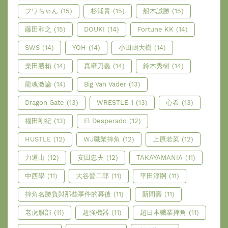
フワちゃん
(15)
杉浦貴
(15)
船木誠勝
(15)
藤田和之
(15)
DOUKI
(14)
Fortune KK
(14)
SWS
(14)
YOH
(14)
小田嶋大樹
(14)
柴田勝賴
(14)
真壁刀義
(14)
鈴木秀樹
(14)
龍魂激論
(14)
Big Van Vader
(13)
Dragon Gate
(13)
WRESTLE-1
(13)
心希
(13)
福田剛紀
(13)
El Desperado
(12)
HUSTLE
(12)
WJ職業摔角
(12)
上原若菜
(12)
力道山
(12)
安田忠夫
(12)
TAKAYAMANIA
(11)
中西學
(11)
大谷晉二郎
(11)
平田淳嗣
(11)
摔角名勝負與那些事件的幕後
(11)
新間壽
(11)
老虎服部
(11)
超強機器
(11)
超日本職業摔角
(11)