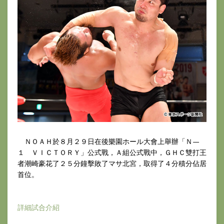
ＮＯＡＨ於８月２９日在後樂園ホール大會上舉辦「Ｎ—
１ ＶＩＣＴＯＲＹ」公式戰，Ａ組公式戰中，ＧＨＣ雙打王
者潮崎豪花了２５分鐘擊敗了マサ北宮，取得了４分積分佔居
首位。
詳細試合介紹