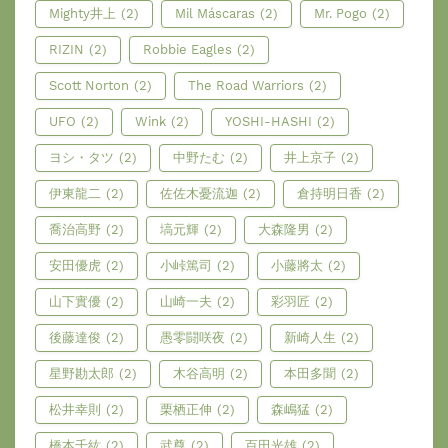
Mighty井上
(2)
Mil Máscaras
(2)
Mr. Pogo
(2)
RIZIN
(2)
Robbie Eagles
(2)
Scott Norton
(2)
The Road Warriors
(2)
UFO
(2)
Wink
(2)
YOSHI-HASHI
(2)
ヨシ・タツ
(2)
中野たむ
(2)
井上京子
(2)
伊東龍二
(2)
佐佐木憂流迦
(2)
倉持明日香
(2)
喬治高野
(2)
塙元輝
(2)
大森隆男
(2)
安田優虎
(2)
小峠篤司
(2)
小藤將太
(2)
山下實優
(2)
山崎一夫
(2)
彩羽匠
(2)
後藤達俊
(2)
愚零闘咲夜
(2)
新崎人生
(2)
星野勘太郎
(2)
木谷高明
(2)
本田多聞
(2)
松井幸則
(2)
栗栖正伸
(2)
森嶋猛
(2)
橋本千紘
(2)
武尊
(2)
百田光雄
(2)