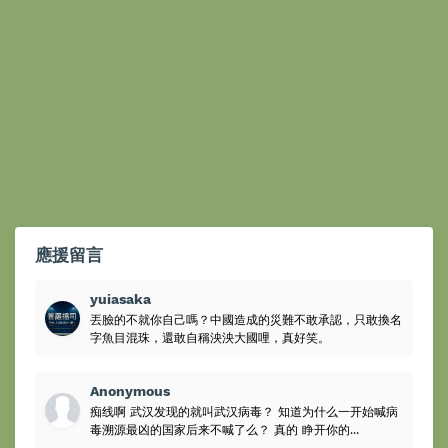
應援留言
yuiasaka
丟臉的不就你自己嗎？中國造成的災難不敢承認，只敢換名
字魚目混珠，還敢自稱泱泱大國哩，真好笑。
Anonymous
痴线啊 武汉发现的就叫武汉病毒？ 知道为什么一开始喊病
毒溯源最凶的国家后来不喊了么？ 真的 睁开你的...