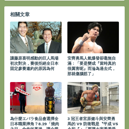
相關文章
讓藤原喜明感動的巨人馬場
安齊勇馬人氣爆發卻毫無自
初次對決，賽後拒絕全日本
滿：「要是變成『當時真的
固定參賽邀約的原因為何
很厲害呢』而淪為過去式，
那就傷腦筋了」
為什麼エバラ食品會選擇全
3 冠王者宮原健斗與安齊勇
日本職業摔角？8.29「燒肉
馬的 V9 防衛戰是〝平成 VS