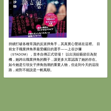
持續打破各種常識的反派摔角手，其真實心聲就在這裡。 目
前女子職業摔角界最受矚目的選手——上谷沙彌
（STADOM），首本自傳正式登場！ 以出演綜藝節目為契
機，她跨出職業摔角的圈子，讓更多大眾認識了她的存在。
如今她是引領女子摔角熱潮的重要人物，但走到今天的這段
路，絕對不能說是一帆風順。