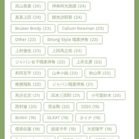
高山善廣
(25)
摔角時光跳躍
(24)
真基上田
(24)
鰻魚沙耶香
(24)
Bruiser Brody
(23)
Callum Newman
(23)
Other
(23)
Strong Style 職業摔角
(23)
上村優也
(23)
上田馬之助
(23)
ジャパン女子職業摔角
(22)
上井文彥
(22)
和田京平
(22)
山本小鐵
(22)
秋山準
(22)
雌獅飛鳥
(22)
ジャパン職業摔角
(21)
馬沙北宮
(21)
高木三四郎
(21)
小可愛鈴木
(20)
西村修
(20)
黑金剛
(20)
2020
(19)
BUSHI
(19)
GLEAT
(19)
タイチ
(19)
傑基佐藤
(19)
劍道卡辛
(19)
大岩陵平
(19)