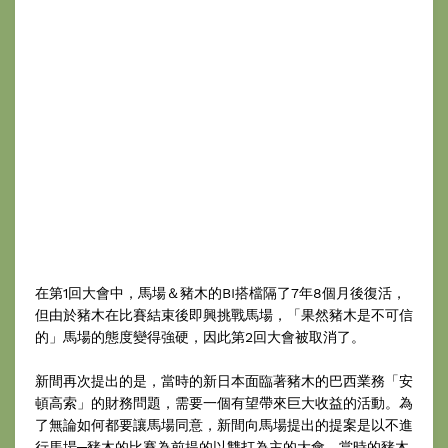
在第1回大會中，馬場＆豬木的BI搭檔隔了7年8個月後復活，
但由於豬木在比賽結束後即興挑戰馬場，「果然豬木是不可信
的」馬場的態度變得強硬，因此第2回大會被取消了。
新間再次提出的是，當時的新日本面臨著豬木的巴西業務「安
頓高索」的財務問題，需要一個有望帶來巨大收益的活動。為
了無論如何都要讓馬場同意，新間向馬場提出的提案是以不進
行馬場─豬木的比賽為前提的以雙打為主的大會。當時的豬木