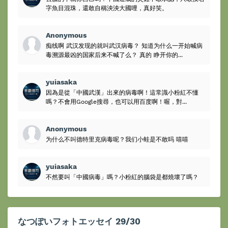
字魚目混珠，還敢自稱泱泱大國哩，真好笑。
Anonymous
痴线啊 武汉发现的就叫武汉病毒？ 知道为什么一开始喊病
毒溯源最凶的国家后来不喊了么？ 真的 睁开你的...
yuiasaka
因為是從「中國武漢」出來的病毒啊！這常識小粉紅不懂
嗎？不會用Google搜尋，也可以用百度啊！喔，對...
Anonymous
为什么不叫德特里克病毒呢？我们小蛙是不敢吗 嘻嘻
yuiasaka
不然要叫「中國病毒」嗎？小粉紅的腦袋是都燒壞了嗎？
なつぽいフォトエッセイ 29/30