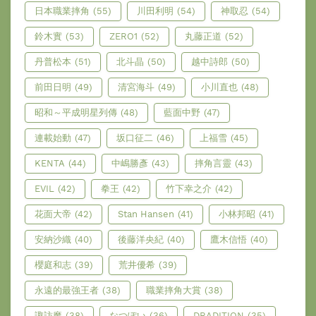
日本職業摔角
(55)
川田利明
(54)
神取忍
(54)
鈴木實
(53)
ZERO1
(52)
丸藤正道
(52)
丹普松本
(51)
北斗晶
(50)
越中詩郎
(50)
前田日明
(49)
清宮海斗
(49)
小川直也
(48)
昭和～平成明星列傳
(48)
藍面中野
(47)
連載始動
(47)
坂口征二
(46)
上福雪
(45)
KENTA
(44)
中嶋勝彥
(43)
摔角言靈
(43)
EVIL
(42)
拳王
(42)
竹下幸之介
(42)
花面大帝
(42)
Stan Hansen
(41)
小林邦昭
(41)
安納沙織
(40)
後藤洋央紀
(40)
鷹木信悟
(40)
櫻庭和志
(39)
荒井優希
(39)
永遠的最強王者
(38)
職業摔角大賞
(38)
諏訪魔
(38)
なつぽい
(36)
DRADITION
(35)