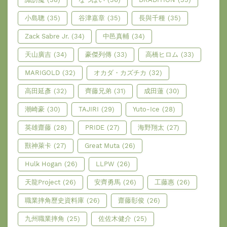
小島聰
(35)
谷津嘉章
(35)
長與千種
(35)
Zack Sabre Jr.
(34)
中邑真輔
(34)
天山廣吉
(34)
豪傑列傳
(33)
高橋ヒロム
(33)
MARIGOLD
(32)
オカダ・カズチカ
(32)
高田延彥
(32)
齊藤兄弟
(31)
成田蓮
(30)
潮崎豪
(30)
TAJIRI
(29)
Yuto-Ice
(28)
英雄齋藤
(28)
PRIDE
(27)
海野翔太
(27)
獸神萊卡
(27)
Great Muta
(26)
Hulk Hogan
(26)
LLPW
(26)
天龍Project
(26)
安齊勇馬
(26)
工藤惠
(26)
職業摔角歷史資料庫
(26)
齋藤彰俊
(26)
九州職業摔角
(25)
佐佐木健介
(25)