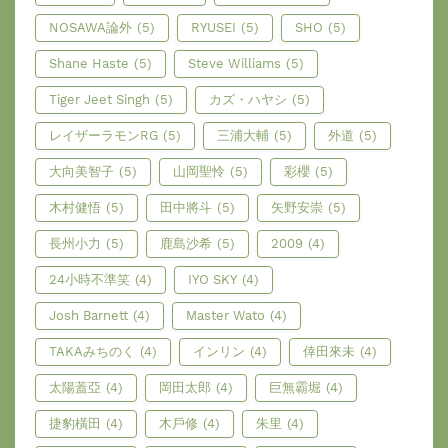
NOSAWA論外
(5)
RYUSEI
(5)
SHO
(5)
Shane Haste
(5)
Steve Williams
(5)
Tiger Jeet Singh
(5)
カズ・ハヤシ
(5)
レイザーラモンRG
(5)
三浦大輔
(5)
外道
(5)
大向美智子
(5)
山岡聖怜
(5)
彩櫻
(5)
木村健悟
(5)
田中將斗
(5)
矢野安崇
(5)
長州小力
(5)
鹿島沙希
(5)
2009
(4)
24小時不準笑
(4)
IYO SKY
(4)
Josh Barnett
(4)
Master Wato
(4)
TAKAみちのく
(4)
インリン
(4)
倖田來未
(4)
太陽蓋亞
(4)
岡田太郎
(4)
巨無霸堀
(4)
捷豹橫田
(4)
木戶修
(4)
朱里
(4)