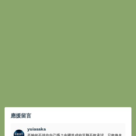
應援留言
yuiasaka
丟臉的不就你自己嗎？中國造成的災難不敢承認，只敢換名