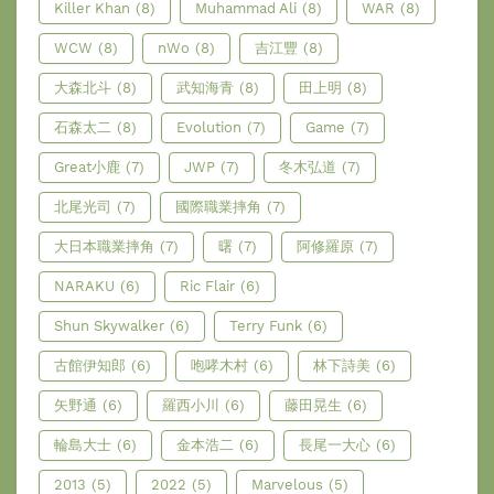
Killer Khan
(8)
Muhammad Ali
(8)
WAR
(8)
WCW
(8)
nWo
(8)
吉江豐
(8)
大森北斗
(8)
武知海青
(8)
田上明
(8)
石森太二
(8)
Evolution
(7)
Game
(7)
Great小鹿
(7)
JWP
(7)
冬木弘道
(7)
北尾光司
(7)
國際職業摔角
(7)
大日本職業摔角
(7)
曙
(7)
阿修羅原
(7)
NARAKU
(6)
Ric Flair
(6)
Shun Skywalker
(6)
Terry Funk
(6)
古館伊知郎
(6)
咆哮木村
(6)
林下詩美
(6)
矢野通
(6)
羅西小川
(6)
藤田晃生
(6)
輪島大士
(6)
金本浩二
(6)
長尾一大心
(6)
2013
(5)
2022
(5)
Marvelous
(5)