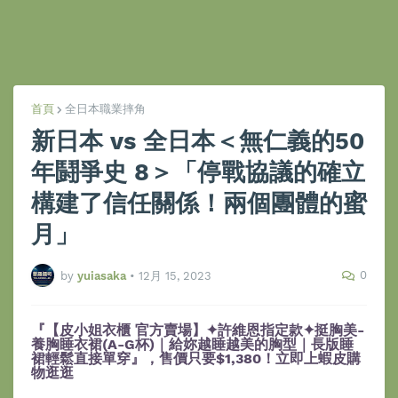
首頁
全日本職業摔角
新日本 vs 全日本＜無仁義的50
年鬪爭史 8＞「停戰協議的確立
構建了信任關係！兩個團體的蜜
月」
0
by
yuiasaka
•
12月 15, 2023
『【皮小姐衣櫃 官方賣場】✦許維恩指定款✦挺胸美-
養胸睡衣裙(A-G杯)｜給妳越睡越美的胸型｜長版睡
裙輕鬆直接單穿』，售價只要$1,380！立即上蝦皮購
物逛逛