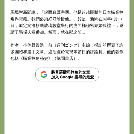
馬場對新間說：「虎面真厲害啊。他是超越團體的日本職業摔
角界寶藏。我們必須好好珍惜他。」於是，新間在同年8月18
日，原定於洛杉磯玻璃教堂舉行的虎面極秘密結婚典禮上，邀
請了馬場夫婦參加。然而，就在那之前...
作者：小佐野景浩，前《週刊ゴング》主編，採訪並撰寫了許
多團體和選手文章。還活躍於電視等節目的評論員。他的著作
包括《職業摔角秘史》（徳間書店）。
將普羅擂司摔角的文章
加入 Google 搜尋的最愛