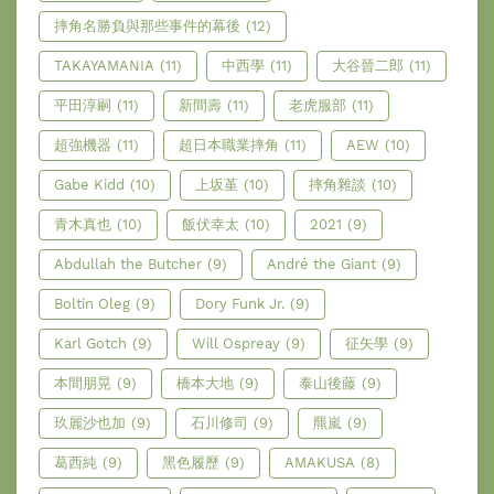
摔角名勝負與那些事件的幕後
(12)
TAKAYAMANIA
(11)
中西學
(11)
大谷晉二郎
(11)
平田淳嗣
(11)
新間壽
(11)
老虎服部
(11)
超強機器
(11)
超日本職業摔角
(11)
AEW
(10)
Gabe Kidd
(10)
上坂堇
(10)
摔角雜談
(10)
青木真也
(10)
飯伏幸太
(10)
2021
(9)
Abdullah the Butcher
(9)
André the Giant
(9)
Boltin Oleg
(9)
Dory Funk Jr.
(9)
Karl Gotch
(9)
Will Ospreay
(9)
征矢學
(9)
本間朋晃
(9)
橋本大地
(9)
泰山後藤
(9)
玖麗沙也加
(9)
石川修司
(9)
羆嵐
(9)
葛西純
(9)
黑色履歷
(9)
AMAKUSA
(8)