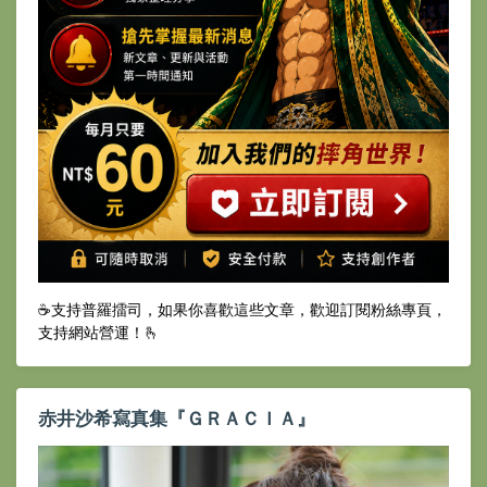
☕️支持普羅擂司，如果你喜歡這些文章，歡迎訂閱粉絲專頁，
支持網站營運！🫰
赤井沙希寫真集『ＧＲＡＣＩＡ』