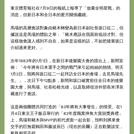
東京體育報社在7月9日的報紙上報導了「放棄全明星戰」的
消息，但新日本和全日本的蜜月關係繼續。
馬場的高層會談對象由豬木轉變為新日本副社長坂口征二，但
據說這是馬場的體貼之舉：「豬木應該在我面前低頭才對。但
這樣做會讓人感到不自在，如果是這樣的話，不如把後輩坂口
介紹過來更好。」
次年1983年的1月1日，在新日本後樂園大會的擂台上，新間宣
佈：「今年將有日本選手之間的戰鬥來引起粉絲的熱情。明天
1月2日，我將與坂口征二一起拜訪全日本的會場，去見馬場先
生。」，次日下午12點多，新間和坂口確實前往全日本的後樂
園大會，與馬場、社長松根光雄，以及取締役涉外部長米澤良
藏進行了會談。
這是兩個團體共同打造的「83年將有大事發生」的情景。在1
月4日東京王子飯店舉行的「82年度職業摔角大賞頒獎典禮」
上，馬場和豬木與MVP的初代虎面一起合影，預料到將來會
交手的巨無霸鶴田和藤波辰巳（現在的辰爾）正在歡樂談笑，
氣氛相當不錯。