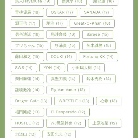
鳥人Hayabusa
(19)
傑克李
(18)
綾部蓮
(18)
青柳優馬
(18)
OSKAR
(17)
SANADA
(17)
淵正信
(17)
馳浩
(17)
Great-O-Khan
(16)
男色迪諾
(16)
馬沙齋藤
(16)
Sareee
(15)
フワちゃん
(15)
杉浦貴
(15)
船木誠勝
(15)
藤田和之
(15)
DOUKI
(14)
Fortune KK
(14)
SWS
(14)
YOH
(14)
小田嶋大樹
(14)
柴田勝賴
(14)
真壁刀義
(14)
鈴木秀樹
(14)
龍魂激論
(14)
Big Van Vader
(13)
Dragon Gate
(13)
WRESTLE-1
(13)
心希
(13)
福田剛紀
(13)
El Desperado
(12)
HUSTLE
(12)
WJ職業摔角
(12)
上原若菜
(12)
力道山
(12)
安田忠夫
(12)