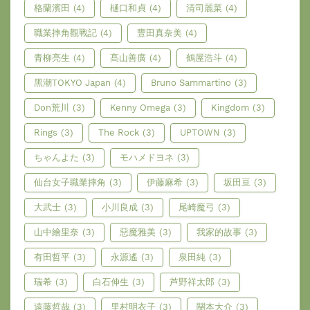
格蘭濱田
(4)
樋口和貞
(4)
清司麗菜
(4)
職業摔角觀戰記
(4)
豐田真奈美
(4)
青柳亮生
(4)
髙山善廣
(4)
鶴屋浩斗
(4)
黑潮TOKYO Japan
(4)
Bruno Sammartino
(3)
Don荒川
(3)
Kenny Omega
(3)
Kingdom
(3)
Rings
(3)
The Rock
(3)
UPTOWN
(3)
ちゃんよた
(3)
モハメドヨネ
(3)
仙台女子職業摔角
(3)
伊藤麻希
(3)
坂田亘
(3)
大武士
(3)
小川良成
(3)
尾崎魔弓
(3)
山中繪里奈
(3)
惡魔雅美
(3)
我家的故事
(3)
有田哲平
(3)
永源遙
(3)
泉田純
(3)
瑞希
(3)
白石伸生
(3)
芦野祥太郎
(3)
遠藤哲哉
(3)
里村明衣子
(3)
關本大介
(3)