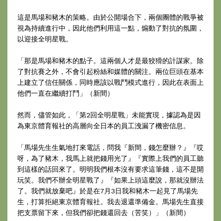
這是馬場和豬木的策略。由於公開場合下，兩個團體的戰爭被
視為持續進行中，因此他們利用這一點，煽動了對抗的氛圍，
以迎接全明星戰。
「那是馬場和豬木的點子。這兩個人才是最狡猾的計謀家。除
了對抗賽之外，不會引起粉絲和媒體的關注。兩位巨頭在基本
上建立了信任關係，同時應該以戰鬥模式進行，因此在表面上
他們一直在繼續打鬥」（新間）
然而，儘管如此，「第2回全明星戰」未能實現，據認為是因
為東京體育報社的高層向全日本的員工洩漏了機密信息。
「馬場先生生氣地打來電話，問我『新間，錢怎麼辦？』『哎
呀，為了豬木，我馬上就把錢用光了』『實際上我們的員工聽
到這樣的話回來了。明明我們根本沒有要求這筆錢，這不是開
玩笑。我們不辦全明星戰了』『如果上頭這麼說，那就沒辦法
了。我們就放棄吧』於是在7月3日我和豬木一起見了馬場先
生，打算拒絕東京體育報社。我去退還準備金。馬場先生直接
把支票留下來，但我們卻把錢還回去（苦笑）」（新間）