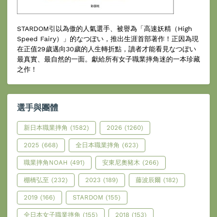
STARDOM引以為傲的人氣選手、被譽為「高速妖精（High
Speed Fairy）」的なつぽい，推出生涯首部著作！正因為現
在正值29歲邁向30歲的人生轉折點，讀者才能看見なつぽい
最真實、最自然的一面。獻給所有女子職業摔角迷的一本珍藏
之作！
選手與團體
新日本職業摔角
(1582)
2026
(1260)
2025
(668)
全日本職業摔角
(623)
職業摔角NOAH
(491)
安東尼奧豬木
(266)
棚橋弘至
(232)
2023
(189)
藤波辰爾
(182)
2019
(166)
STARDOM
(155)
全日本女子職業摔角
(155)
2018
(153)