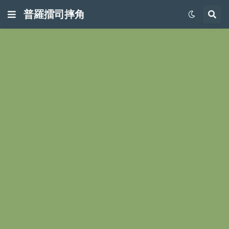
普羅擂司摔角