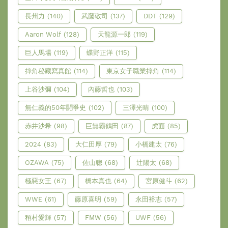
長州力
(140)
武藤敬司
(137)
DDT
(129)
Aaron Wolf
(128)
天龍源一郎
(119)
巨人馬場
(119)
蝶野正洋
(115)
摔角秘藏寫真館
(114)
東京女子職業摔角
(114)
上谷沙彌
(104)
內藤哲也
(103)
無仁義的50年鬪爭史
(102)
三澤光晴
(100)
赤井沙希
(98)
巨無霸鶴田
(87)
虎面
(85)
2024
(83)
大仁田厚
(79)
小橋建太
(76)
OZAWA
(75)
佐山聰
(68)
辻陽太
(68)
極惡女王
(67)
橋本真也
(64)
宮原健斗
(62)
WWE
(61)
藤原喜明
(59)
永田裕志
(57)
稻村愛輝
(57)
FMW
(56)
UWF
(56)