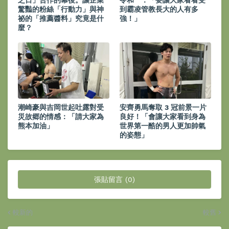
之日」合作的幕後。讓企業
令和〞：「要讓大家看看受
驚豔的粉絲「行動力」與神
到霸凌管教長大的人有多
祕的「推薦醬料」究竟是什
強！」
麼？
潮崎豪與吉岡世起吐露對受
安齊勇馬奪取 3 冠前景一片
災故郷的情感：「請大家為
良好！「會讓大家看到身為
熊本加油」
世界第一酷的男人更加帥氣
的姿態」
張貼留言 (0)
較新的
較舊