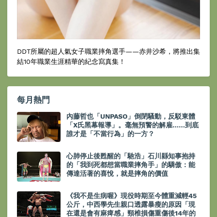
DDT所屬的超人氣女子職業摔角選手——赤井沙希，將推出集
結10年職業生涯精華的紀念寫真集！
每月熱門
內藤哲也「UNPASO」倒閉騷動，反駁東體
「X氏黑幕報導」。毫無預警的解雇……到底
誰才是「不當行為」的一方？
心肺停止後甦醒的「馳浩」石川縣知事抱持
的「我到死都想當職業摔角手」的驕傲：能
傳達活著的喜悅，就是摔角的價值
《我不是生病喔》現役時期至今體重減輕45
公斤，中西學先生親口透露暴瘦的原因「現
在還是會有麻痺感」頸椎損傷重傷後14年的