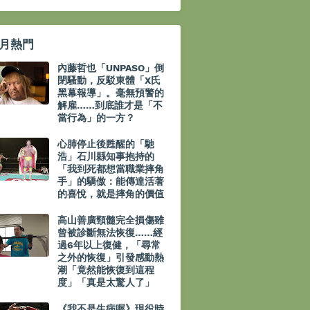
月熱門
內藤哲也「UNPASO」倒
閉騷動，反駁東體「X氏
黑幕報導」。毫無預警的
解雇……到底誰才是「不
當行為」的一方？
心肺停止後甦醒的「馳
浩」石川縣知事抱持的
「我到死都想當職業摔角
手」的驕傲：能傳達活著
的喜悅，就是摔角的價值
高山善廣頸髓完全損傷雖
曾被診斷無法恢復……經
過6年以上復健，「尋常
之外的恢復」引發感動熱
潮「竟然能恢復到這程
度」「真是太驚人了」
《我不是生病喔》現役時