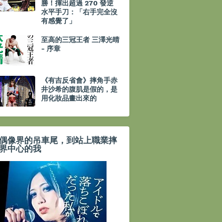
勝！揮出超過 270 發逆
水平手刀：「右手完全沒
有感覺了」
至高的三冠王者 三澤光晴
- 序章
《有吉反省會》摔角手赤
井沙希的腹肌是假的，是
用化妝品畫出來的
偶像界的吊車尾，到站上職業摔
界中心的我