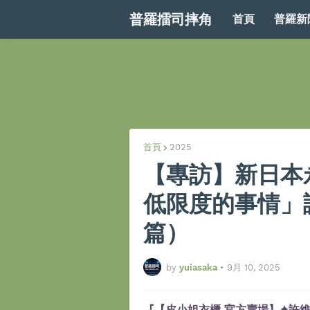
普羅擂司摔角
首頁
普羅新
首頁
2025
【專訪】新日本
低限度的事情」
篇）
by
yuiasaka
•
9月 10, 2025
『【皮小姐衣櫃 官方賣場】✦許維