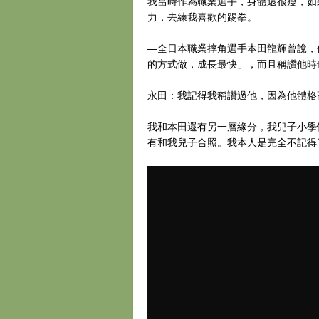
我當時作為職業選手，身體還很瘦，如
力，去練我喜歡的踢拳。
―全日本職業摔角選手本田龍輝曾說，
的方式做，成長最快」，而且稱讚他時
永田：我記得我稱讚過他，因為他體格
我和本田還有另一層緣分，我兒子小學
有和我兒子合照。我本人是完全不記得