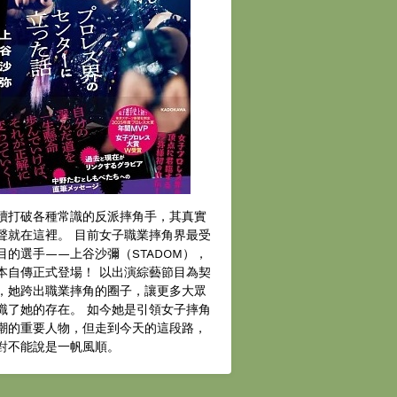
續打破各種常識的反派摔角手，其真實
聲就在這裡。 目前女子職業摔角界最受
目的選手——上谷沙彌（STADOM），
本自傳正式登場！ 以出演綜藝節目為契
，她跨出職業摔角的圈子，讓更多大眾
識了她的存在。 如今她是引領女子摔角
潮的重要人物，但走到今天的這段路，
對不能說是一帆風順。