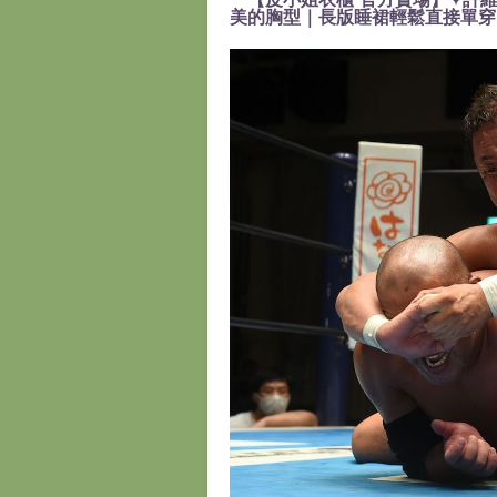
美的胸型｜長版睡裙輕鬆直接單穿』