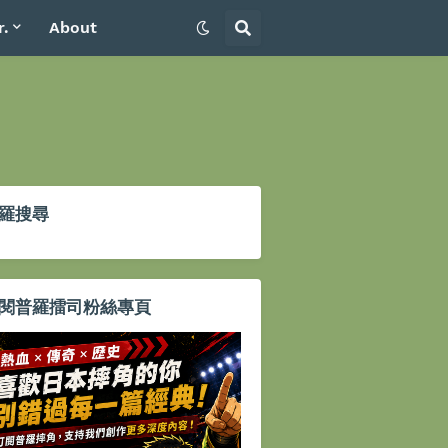
r.
About
羅搜尋
閱普羅擂司粉絲專頁