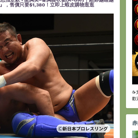
，售價只要$1,380！立即上蝦皮購物逛逛
☕
歡
赤