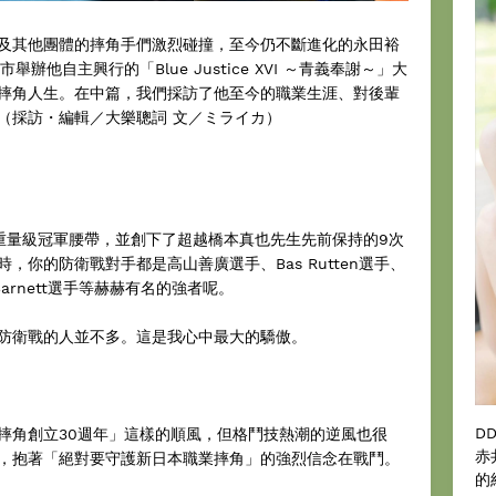
及其他團體的摔角手們激烈碰撞，至今仍不斷進化的永田裕
辦他自主興行的「Blue Justice XVI ～青義奉謝～」大
摔角人生。在中篇，我們採訪了他至今的職業生涯、對後輩
（採訪・編輯／大樂聰詞 文／ミライカ）
GP重量級冠軍腰帶，並創下了超越橋本真也先生先前保持的9次
，你的防衛戰對手都是高山善廣選手、Bas Rutten選手、
arnett選手等赫赫有名的強者呢。
防衛戰的人並不多。這是我心中最大的驕傲。
D
摔角創立30週年」這樣的順風，但格鬥技熱潮的逆風也很
赤
，抱著「絕對要守護新日本職業摔角」的強烈信念在戰鬥。
的