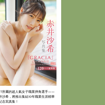
DT所屬的超人氣女子職業摔角選手——
井沙希，將推出集結10年職業生涯精華
紀念寫真集！