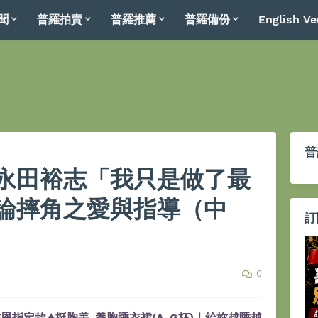
聞
普羅拍賣
普羅推薦
普羅備份
English Ve
普
永田裕志「我只是做了最
論摔角之愛與指導（中
訂
0
恩指定款✦挺胸美-養胸睡衣裙(A-G杯)｜給妳越睡越