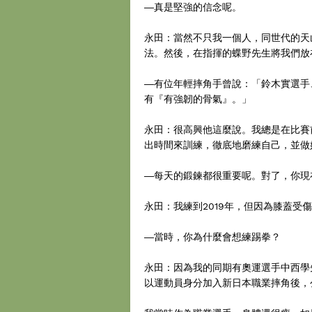
―真是堅強的信念呢。
永田：當然不只我一個人，同世代的天
法。然後，在指揮的蝶野先生將我們放
―有位年輕摔角手曾說：「鈴木實選手
有『有強韌的骨氣』。」
永田：很高興他這麼說。我總是在比賽
出時間來訓練，徹底地磨練自己，並做
―每天的鍛鍊都很重要呢。對了，你現
永田：我練到2019年，但因為膝蓋受
―當時，你為什麼會想練踢拳？
永田：因為我的同期有奧運選手中西學
以運動員身分加入新日本職業摔角後，