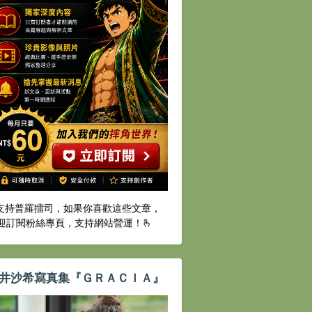
️支持普羅擂司，如果你喜歡這些文章，
迎訂閱粉絲專頁，支持網站營運！🫰
井沙希寫真集『ＧＲＡＣＩＡ』