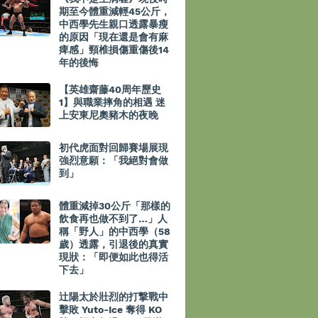
期至今體重減輕45公斤，
中西學先生親口透露暴瘦
的原因「現在還是會有麻
痺感」頸椎損傷重傷後14
年的後悔
【英雄齋藤40周年歷史
1】與職業摔角的相遇 迷
上安東尼奧豬木的夜晚
初代虎面對回歸賽場展現
強烈意願：「我絕對會做
到」
體重減掉30公斤「那樣的
飲食再也做不到了…」人
稱「野人」的中西學（58
歲）透露，引退後的真實
現狀：「即便如此也得活
下去」
辻陽太於壯烈的打撃戰中
擊敗 Yuto-Ice 奪得 KO