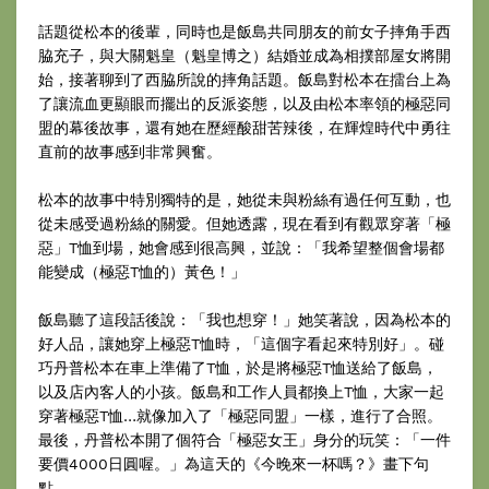
話題從松本的後輩，同時也是飯島共同朋友的前女子摔角手西
脇充子，與大關魁皇（魁皇博之）結婚並成為相撲部屋女將開
始，接著聊到了西脇所說的摔角話題。飯島對松本在擂台上為
了讓流血更顯眼而擺出的反派姿態，以及由松本率領的極惡同
盟的幕後故事，還有她在歷經酸甜苦辣後，在輝煌時代中勇往
直前的故事感到非常興奮。
松本的故事中特別獨特的是，她從未與粉絲有過任何互動，也
從未感受過粉絲的關愛。但她透露，現在看到有觀眾穿著「極
惡」T恤到場，她會感到很高興，並說：「我希望整個會場都
能變成（極惡T恤的）黃色！」
飯島聽了這段話後說：「我也想穿！」她笑著說，因為松本的
好人品，讓她穿上極惡T恤時，「這個字看起來特別好」。碰
巧丹普松本在車上準備了T恤，於是將極惡T恤送給了飯島，
以及店內客人的小孩。飯島和工作人員都換上T恤，大家一起
穿著極惡T恤…就像加入了「極惡同盟」一樣，進行了合照。
最後，丹普松本開了個符合「極惡女王」身分的玩笑：「一件
要價4000日圓喔。」為這天的《今晚來一杯嗎？》畫下句
點。