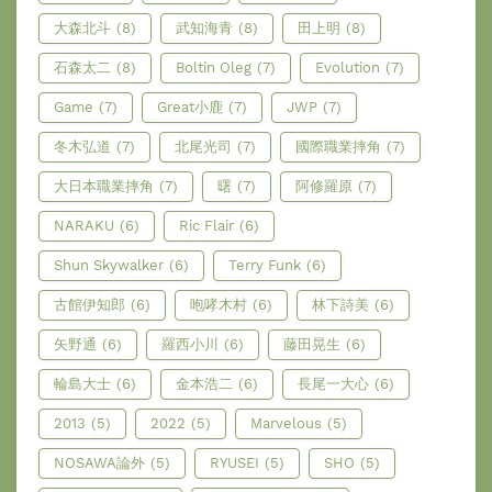
大森北斗
(8)
武知海青
(8)
田上明
(8)
石森太二
(8)
Boltin Oleg
(7)
Evolution
(7)
Game
(7)
Great小鹿
(7)
JWP
(7)
冬木弘道
(7)
北尾光司
(7)
國際職業摔角
(7)
大日本職業摔角
(7)
曙
(7)
阿修羅原
(7)
NARAKU
(6)
Ric Flair
(6)
Shun Skywalker
(6)
Terry Funk
(6)
古館伊知郎
(6)
咆哮木村
(6)
林下詩美
(6)
矢野通
(6)
羅西小川
(6)
藤田晃生
(6)
輪島大士
(6)
金本浩二
(6)
長尾一大心
(6)
2013
(5)
2022
(5)
Marvelous
(5)
NOSAWA論外
(5)
RYUSEI
(5)
SHO
(5)