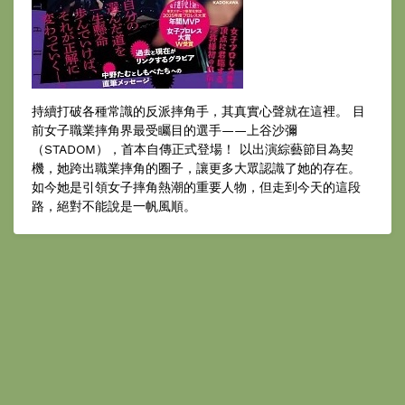
持續打破各種常識的反派摔角手，其真實心聲就在這裡。 目
前女子職業摔角界最受矚目的選手——上谷沙彌
（STADOM），首本自傳正式登場！ 以出演綜藝節目為契
機，她跨出職業摔角的圈子，讓更多大眾認識了她的存在。
如今她是引領女子摔角熱潮的重要人物，但走到今天的這段
路，絕對不能說是一帆風順。