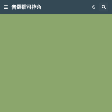
普羅擂司摔角