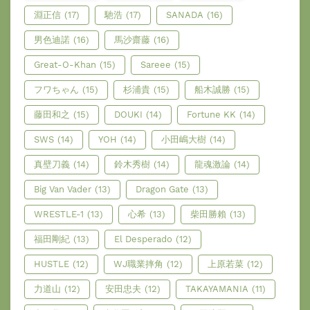
淵正信
(17)
馳浩
(17)
SANADA
(16)
男色迪諾
(16)
馬沙齋藤
(16)
Great-O-Khan
(15)
Sareee
(15)
フワちゃん
(15)
杉浦貴
(15)
船木誠勝
(15)
藤田和之
(15)
DOUKI
(14)
Fortune KK
(14)
SWS
(14)
YOH
(14)
小田嶋大樹
(14)
真壁刀義
(14)
鈴木秀樹
(14)
龍魂激論
(14)
Big Van Vader
(13)
Dragon Gate
(13)
WRESTLE-1
(13)
心希
(13)
柴田勝賴
(13)
福田剛紀
(13)
El Desperado
(12)
HUSTLE
(12)
WJ職業摔角
(12)
上原若菜
(12)
力道山
(12)
安田忠夫
(12)
TAKAYAMANIA
(11)