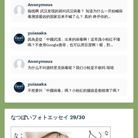
Anonymous
痴线啊 武汉发现的就叫武汉病毒？ 知道为什么一开始喊病
毒溯源最凶的国家后来不喊了么？ 真的 睁开你的...
yuiasaka
因為是從「中國武漢」出來的病毒啊！這常識小粉紅不懂
嗎？不會用Google搜尋，也可以用百度啊！喔，對...
Anonymous
为什么不叫德特里克病毒呢？我们小蛙是不敢吗 嘻嘻
yuiasaka
不然要叫「中國病毒」嗎？小粉紅的腦袋是都燒壞了嗎？
なつぽいフォトエッセイ 29/30