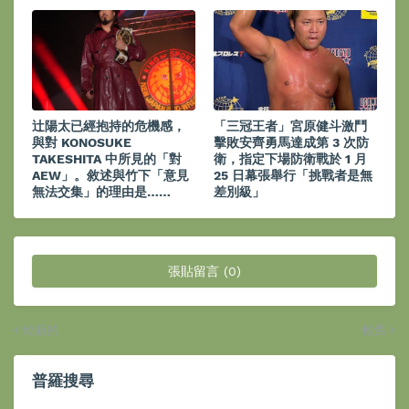
辻陽太已經抱持的危機感，
「三冠王者」宮原健斗激鬥
與對 KONOSUKE
擊敗安齊勇馬達成第 3 次防
TAKESHITA 中所見的「對
衛，指定下場防衛戰於 1 月
AEW」。敘述與竹下「意見
25 日幕張舉行「挑戰者是無
無法交集」的理由是……
差別級」
張貼留言 (0)
較新的
較舊
普羅搜尋