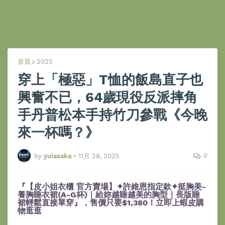
首頁
2025
穿上「極惡」T恤的飯島直子也
興奮不已，64歲現役反派摔角
手丹普松本手持竹刀參戰《今晚
來一杯嗎？》
0
by
yuiasaka
•
11月 28, 2025
『【皮小姐衣櫃 官方賣場】✦許維恩指定款✦挺胸美-
養胸睡衣裙(A-G杯)｜給妳越睡越美的胸型｜長版睡
裙輕鬆直接單穿』，售價只要$1,380！立即上蝦皮購
物逛逛