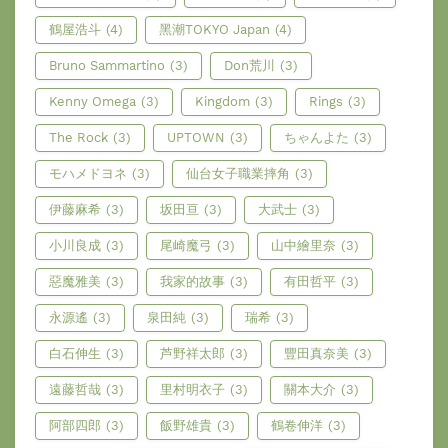
鶴屋浩斗
(4)
黑潮TOKYO Japan
(4)
Bruno Sammartino
(3)
Don荒川
(3)
Kenny Omega
(3)
Kingdom
(3)
Rings
(3)
The Rock
(3)
UPTOWN
(3)
ちゃんよた
(3)
モハメドヨネ
(3)
仙台女子職業摔角
(3)
伊藤麻希
(3)
坂田亘
(3)
大武士
(3)
小川良成
(3)
尾崎魔弓
(3)
山中繪里奈
(3)
惡魔雅美
(3)
我家的故事
(3)
有田哲平
(3)
永源遙
(3)
泉田純
(3)
瑞希
(3)
白石伸生
(3)
芦野祥太郎
(3)
豐田真奈美
(3)
遠藤哲哉
(3)
里村明衣子
(3)
關本大介
(3)
阿部四郎
(3)
飯野雄貴
(3)
鶴卷伸洋
(3)