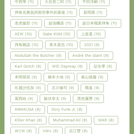
中西學
(11)
大谷晉二郎
(11)
平田淳嗣
(11)
摔角名勝負與那些事件的幕後
(11)
新間壽
(11)
老虎服部
(11)
超強機器
(11)
超日本職業摔角
(11)
AEW
(10)
Gabe Kidd
(10)
上坂堇
(10)
摔角雜談
(10)
青木真也
(10)
2021
(9)
Abdullah the Butcher
(9)
André the Giant
(9)
Karl Gotch
(9)
Will Ospreay
(9)
征矢學
(9)
本間朋晃
(9)
橋本大地
(9)
泰山後藤
(9)
玖麗沙也加
(9)
石川修司
(9)
羆嵐
(9)
葛西純
(9)
飯伏幸太
(9)
黑色履歷
(9)
AMAKUSA
(8)
Dory Funk Jr.
(8)
Killer Khan
(8)
Muhammad Ali
(8)
WAR
(8)
WCW
(8)
nWo
(8)
吉江豐
(8)