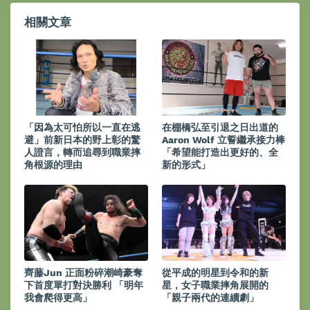
相關文章
「因為太可怕所以一直在逃
在棚橋弘至引退之日出道的
避」前新日本的野上彰的驚
Aaron Wolf 立誓繼承接力棒
人證言，轉而追尋到職業摔
「希望能打造出更好的、全
角根源的理由
新的形式」
齊藤Jun 正面粉碎潮崎豪奪
從平成的明星到令和的新
下首度單打對決勝利 「明年
星，女子職業摔角展開的
我會爬得更高」
「親子兩代的連續劇」