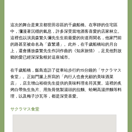
這次的舞台是東京都世田谷區的千歲船橋。在寧靜的住宅區
中，瀰漫著沉穩的氣息，許多深受當地酒客喜愛的店家林立。
這裡也以演員森繁久彌先生生前最愛的街道而聞名，他家門前
的路甚至被命名為「森繁通」。此外，在千歲船橋站的月台
上，還會播放森繁先生作詞作曲的《知床旅情》，足見他對故
鄉的愛已經深深紮根於這座城市。
在千歲船橋，飯島造訪了從車站步行約15分鐘的「サクラマス
食堂」。正如門簾上所寫的「內行人也會光顧的美味酒菜
店」，店主增山裕樹先生提供的美味料理名符其實。這裡的炙
烤白帶魚生魚片、用魚骨熬製湯頭的拉麵、蛤蜊高湯拌麵等料
理，以及梅子沙瓦等，都是深受喜愛。
サクラマス食堂