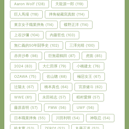
Aaron Wolf
(128)
天龍源一郎
(119)
巨人馬場
(118)
摔角秘藏寫真館
(114)
東京女子職業摔角
(114)
蝶野正洋
(114)
上谷沙彌
(104)
內藤哲也
(103)
無仁義的50年鬪爭史
(102)
三澤光晴
(100)
赤井沙希
(98)
巨無霸鶴田
(87)
虎面
(85)
2024
(83)
大仁田厚
(79)
小橋建太
(76)
OZAWA
(75)
佐山聰
(68)
極惡女王
(67)
辻陽太
(67)
橋本真也
(64)
宮原健斗
(62)
WWE
(61)
永田裕志
(57)
稻村愛輝
(57)
藤原喜明
(57)
FMW
(56)
UWF
(56)
日本職業摔角
(55)
川田利明
(54)
神取忍
(54)
鈴木實
(53)
ZERO1
(52)
丸藤正道
(52)