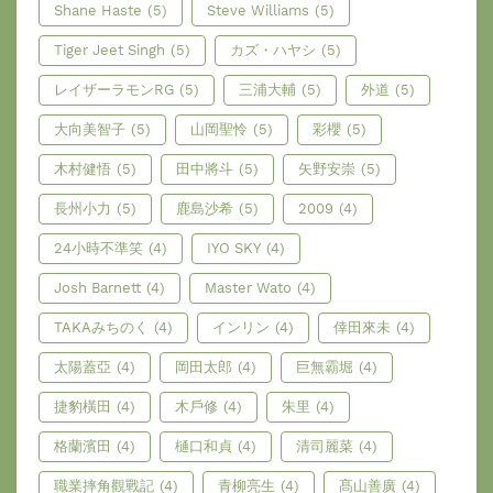
Shane Haste
(5)
Steve Williams
(5)
Tiger Jeet Singh
(5)
カズ・ハヤシ
(5)
レイザーラモンRG
(5)
三浦大輔
(5)
外道
(5)
大向美智子
(5)
山岡聖怜
(5)
彩櫻
(5)
木村健悟
(5)
田中將斗
(5)
矢野安崇
(5)
長州小力
(5)
鹿島沙希
(5)
2009
(4)
24小時不準笑
(4)
IYO SKY
(4)
Josh Barnett
(4)
Master Wato
(4)
TAKAみちのく
(4)
インリン
(4)
倖田來未
(4)
太陽蓋亞
(4)
岡田太郎
(4)
巨無霸堀
(4)
捷豹橫田
(4)
木戶修
(4)
朱里
(4)
格蘭濱田
(4)
樋口和貞
(4)
清司麗菜
(4)
職業摔角觀戰記
(4)
青柳亮生
(4)
髙山善廣
(4)