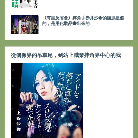
《有吉反省會》摔角手赤井沙希的腹肌是假
的，是用化妝品畫出來的
從偶像界的吊車尾，到站上職業摔角界中心的我