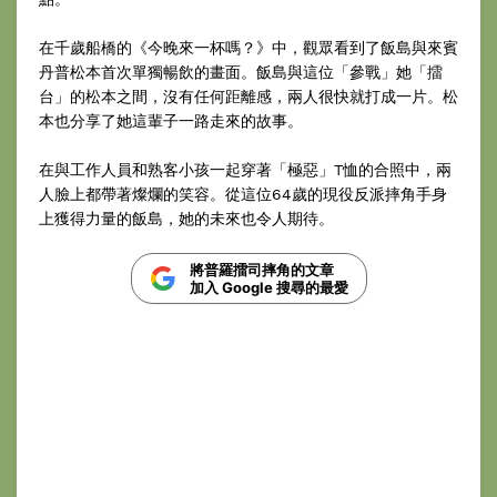
在千歲船橋的《今晚來一杯嗎？》中，觀眾看到了飯島與來賓
丹普松本首次單獨暢飲的畫面。飯島與這位「參戰」她「擂
台」的松本之間，沒有任何距離感，兩人很快就打成一片。松
本也分享了她這輩子一路走來的故事。
在與工作人員和熟客小孩一起穿著「極惡」T恤的合照中，兩
人臉上都帶著燦爛的笑容。從這位64歲的現役反派摔角手身
上獲得力量的飯島，她的未來也令人期待。
將普羅擂司摔角的文章
加入 Google 搜尋的最愛