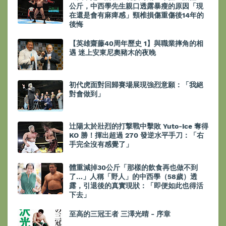
公斤，中西學先生親口透露暴瘦的原因「現
在還是會有麻痺感」頸椎損傷重傷後14年的
後悔
【英雄齋藤40周年歷史 1】與職業摔角的相
遇 迷上安東尼奧豬木的夜晚
初代虎面對回歸賽場展現強烈意願：「我絕
對會做到」
辻陽太於壯烈的打撃戰中擊敗 Yuto-Ice 奪得
KO 勝！揮出超過 270 發逆水平手刀：「右
手完全沒有感覺了」
體重減掉30公斤「那樣的飲食再也做不到
了…」人稱「野人」的中西學（58歲）透
露，引退後的真實現狀：「即便如此也得活
下去」
至高的三冠王者 三澤光晴 - 序章