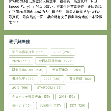
STARDOM引以為傲的人氣選手、被譽為「高速妖精（High
Speed Fairy）」的なつぽい，推出生涯首部著作！正因為現
在正值29歲邁向30歲的人生轉折點，讀者才能看見なつぽい
最真實、最自然的一面。獻給所有女子職業摔角迷的一本珍藏
之作！
選手與團體
新日本職業摔角
(1571)
2026
(1251)
2025
(668)
全日本職業摔角
(622)
職業摔角NOAH
(491)
安東尼奧豬木
(264)
棚橋弘至
(232)
2023
(189)
藤波辰爾
(182)
2019
(166)
STARDOM
(155)
全日本女子職業摔角
(155)
2018
(153)
長州力
(140)
武藤敬司
(137)
DDT
(129)