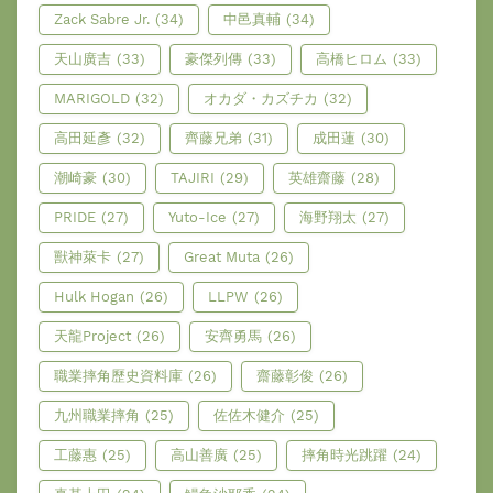
Zack Sabre Jr.
(34)
中邑真輔
(34)
天山廣吉
(33)
豪傑列傳
(33)
高橋ヒロム
(33)
MARIGOLD
(32)
オカダ・カズチカ
(32)
高田延彥
(32)
齊藤兄弟
(31)
成田蓮
(30)
潮崎豪
(30)
TAJIRI
(29)
英雄齋藤
(28)
PRIDE
(27)
Yuto-Ice
(27)
海野翔太
(27)
獸神萊卡
(27)
Great Muta
(26)
Hulk Hogan
(26)
LLPW
(26)
天龍Project
(26)
安齊勇馬
(26)
職業摔角歷史資料庫
(26)
齋藤彰俊
(26)
九州職業摔角
(25)
佐佐木健介
(25)
工藤惠
(25)
高山善廣
(25)
摔角時光跳躍
(24)