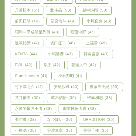
丹普松本
(51)
北斗晶
(50)
越中詩郎
(50)
前田日明
(49)
清宮海斗
(49)
小川直也
(48)
昭和～平成明星列傳
(48)
藍面中野
(47)
連載始動
(47)
坂口征二
(46)
上福雪
(45)
KENTA
(44)
中嶋勝彥
(43)
摔角言靈
(43)
EVIL
(42)
拳王
(42)
花面大帝
(42)
Stan Hansen
(41)
小林邦昭
(41)
竹下幸之介
(41)
安納沙織
(40)
後藤洋央紀
(39)
荒井優希
(39)
鷹木信悟
(39)
櫻庭和志
(38)
永遠的最強王者
(38)
職業摔角大賞
(38)
諏訪魔
(38)
なつぽい
(36)
DRADITION
(35)
小島聰
(35)
谷津嘉章
(35)
長與千種
(35)