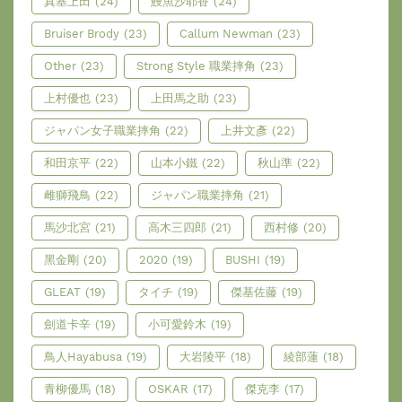
真基上田
(24)
鰻魚沙耶香
(24)
Bruiser Brody
(23)
Callum Newman
(23)
Other
(23)
Strong Style 職業摔角
(23)
上村優也
(23)
上田馬之助
(23)
ジャパン女子職業摔角
(22)
上井文彥
(22)
和田京平
(22)
山本小鐵
(22)
秋山準
(22)
雌獅飛鳥
(22)
ジャパン職業摔角
(21)
馬沙北宮
(21)
高木三四郎
(21)
西村修
(20)
黑金剛
(20)
2020
(19)
BUSHI
(19)
GLEAT
(19)
タイチ
(19)
傑基佐藤
(19)
劍道卡辛
(19)
小可愛鈴木
(19)
鳥人Hayabusa
(19)
大岩陵平
(18)
綾部蓮
(18)
青柳優馬
(18)
OSKAR
(17)
傑克李
(17)