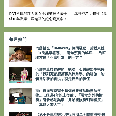
DDT所屬的超人氣女子職業摔角選手——赤井沙希，將推出集
結10年職業生涯精華的紀念寫真集！
每月熱門
內藤哲也「UNPASO」倒閉騷動，反駁東體
「X氏黑幕報導」。毫無預警的解雇……到底
誰才是「不當行為」的一方？
心肺停止後甦醒的「馳浩」石川縣知事抱持
的「我到死都想當職業摔角手」的驕傲：能
傳達活著的喜悅，就是摔角的價值
高山善廣頸髓完全損傷雖曾被診斷無法恢
復……經過6年以上復健，「尋常之外的恢
復」引發感動熱潮「竟然能恢復到這程度」
「真是太驚人了」
《我不是生病喔》現役時期至今體重減輕45