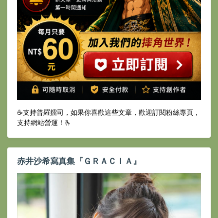
☕️支持普羅擂司，如果你喜歡這些文章，歡迎訂閱粉絲專頁，
支持網站營運！🫰
赤井沙希寫真集『ＧＲＡＣＩＡ』