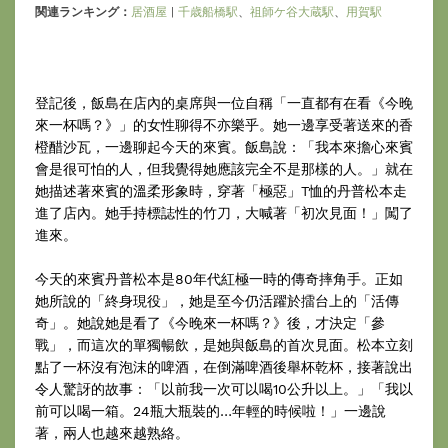
関連ランキング：
居酒屋
|
千歳船橋駅
、
祖師ケ谷大蔵駅
、
用賀駅
登記後，飯島在店內的桌席與一位自稱「一直都有在看《今晚
來一杯嗎？》」的女性聊得不亦樂乎。她一邊享受著送來的香
橙醋沙瓦，一邊聊起今天的來賓。飯島說：「我本來擔心來賓
會是很可怕的人，但我覺得她應該完全不是那樣的人。」就在
她描述著來賓的溫柔形象時，穿著「極惡」T恤的丹普松本走
進了店內。她手持標誌性的竹刀，大喊著「初次見面！」闖了
進來。
今天的來賓丹普松本是80年代紅極一時的傳奇摔角手。正如
她所說的「終身現役」，她是至今仍活躍於擂台上的「活傳
奇」。她說她是看了《今晚來一杯嗎？》後，才決定「參
戰」，而這次的單獨暢飲，是她與飯島的首次見面。松本立刻
點了一杯沒有泡沫的啤酒，在倒滿啤酒後舉杯乾杯，接著說出
令人驚訝的故事：「以前我一次可以喝10公升以上。」「我以
前可以喝一箱。24瓶大瓶裝的…年輕的時候啦！」一邊說
著，兩人也越來越熟絡。