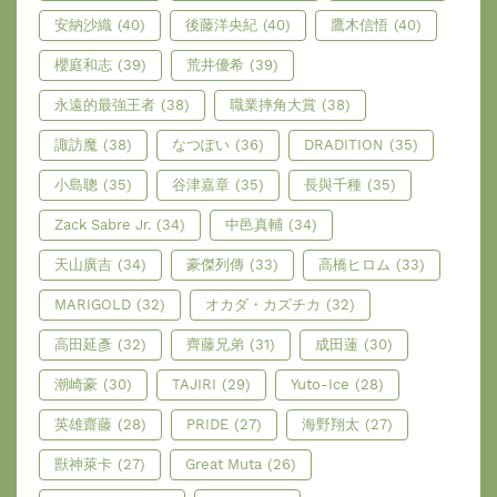
安納沙織
(40)
後藤洋央紀
(40)
鷹木信悟
(40)
櫻庭和志
(39)
荒井優希
(39)
永遠的最強王者
(38)
職業摔角大賞
(38)
諏訪魔
(38)
なつぽい
(36)
DRADITION
(35)
小島聰
(35)
谷津嘉章
(35)
長與千種
(35)
Zack Sabre Jr.
(34)
中邑真輔
(34)
天山廣吉
(34)
豪傑列傳
(33)
高橋ヒロム
(33)
MARIGOLD
(32)
オカダ・カズチカ
(32)
高田延彥
(32)
齊藤兄弟
(31)
成田蓮
(30)
潮崎豪
(30)
TAJIRI
(29)
Yuto-Ice
(28)
英雄齋藤
(28)
PRIDE
(27)
海野翔太
(27)
獸神萊卡
(27)
Great Muta
(26)