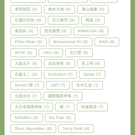
本間朋晃
(9)
橋本大地
(9)
泰山後藤
(9)
玖麗沙也加
(9)
石川修司
(9)
羆嵐
(9)
葛西純
(9)
黑色履歷
(9)
AMAKUSA
(8)
Killer Khan
(8)
Muhammad Ali
(8)
WAR
(8)
WCW
(8)
nWo
(8)
吉江豐
(8)
大森北斗
(8)
武知海青
(8)
田上明
(8)
石森太二
(8)
Evolution
(7)
Game
(7)
Great小鹿
(7)
JWP
(7)
冬木弘道
(7)
北尾光司
(7)
國際職業摔角
(7)
大日本職業摔角
(7)
曙
(7)
阿修羅原
(7)
NARAKU
(6)
Ric Flair
(6)
Shun Skywalker
(6)
Terry Funk
(6)