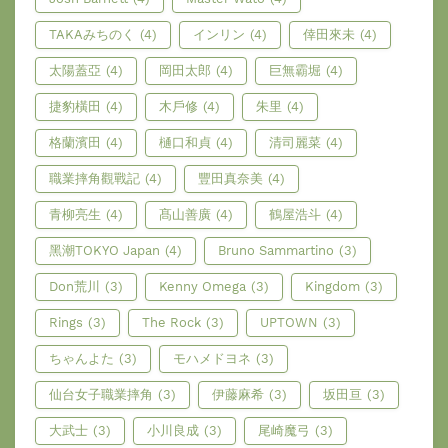
TAKAみちのく
(4)
インリン
(4)
倖田來未
(4)
太陽蓋亞
(4)
岡田太郎
(4)
巨無霸堀
(4)
捷豹橫田
(4)
木戶修
(4)
朱里
(4)
格蘭濱田
(4)
樋口和貞
(4)
清司麗菜
(4)
職業摔角觀戰記
(4)
豐田真奈美
(4)
青柳亮生
(4)
髙山善廣
(4)
鶴屋浩斗
(4)
黑潮TOKYO Japan
(4)
Bruno Sammartino
(3)
Don荒川
(3)
Kenny Omega
(3)
Kingdom
(3)
Rings
(3)
The Rock
(3)
UPTOWN
(3)
ちゃんよた
(3)
モハメドヨネ
(3)
仙台女子職業摔角
(3)
伊藤麻希
(3)
坂田亘
(3)
大武士
(3)
小川良成
(3)
尾崎魔弓
(3)