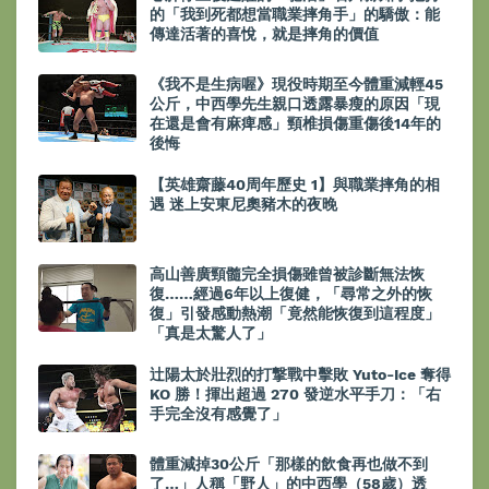
的「我到死都想當職業摔角手」的驕傲：能
傳達活著的喜悅，就是摔角的價值
《我不是生病喔》現役時期至今體重減輕45
公斤，中西學先生親口透露暴瘦的原因「現
在還是會有麻痺感」頸椎損傷重傷後14年的
後悔
【英雄齋藤40周年歷史 1】與職業摔角的相
遇 迷上安東尼奧豬木的夜晚
高山善廣頸髓完全損傷雖曾被診斷無法恢
復……經過6年以上復健，「尋常之外的恢
復」引發感動熱潮「竟然能恢復到這程度」
「真是太驚人了」
辻陽太於壯烈的打撃戰中擊敗 Yuto-Ice 奪得
KO 勝！揮出超過 270 發逆水平手刀：「右
手完全沒有感覺了」
體重減掉30公斤「那樣的飲食再也做不到
了…」人稱「野人」的中西學（58歲）透