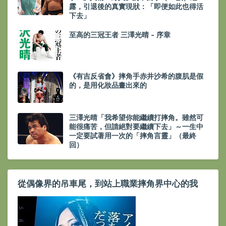
露，引退後的真實現狀：「即便如此也得活
下去」
至高的三冠王者 三澤光晴 - 序章
《有吉反省會》摔角手赤井沙希的腹肌是假
的，是用化妝品畫出來的
三澤光晴「我希望你能繼續打摔角。雖然可
能很痛苦，但請絕對要繼續下去」～一生中
一定要試著用一次的「摔角言靈」（最終
回）
從偶像界的吊車尾，到站上職業摔角界中心的我