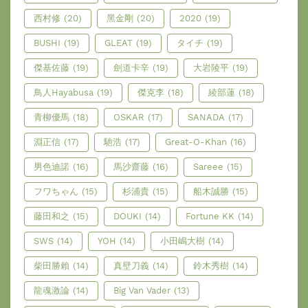
西村修
(20)
黑金剛
(20)
2020
(19)
BUSHI
(19)
GLEAT
(19)
タイチ
(19)
傑基佐藤
(19)
劍道卡辛
(19)
大岩陵平
(19)
鳥人Hayabusa
(19)
傑克李
(18)
綾部蓮
(18)
青柳優馬
(18)
OSKAR
(17)
SANADA
(17)
淵正信
(17)
馳浩
(17)
Great-O-Khan
(16)
男色迪諾
(16)
馬沙齋藤
(16)
Sareee
(15)
フワちゃん
(15)
杉浦貴
(15)
船木誠勝
(15)
藤田和之
(15)
DOUKI
(14)
Fortune KK
(14)
SWS
(14)
YOH
(14)
小田嶋大樹
(14)
柴田勝賴
(14)
真壁刀義
(14)
鈴木秀樹
(14)
龍魂激論
(14)
Big Van Vader
(13)