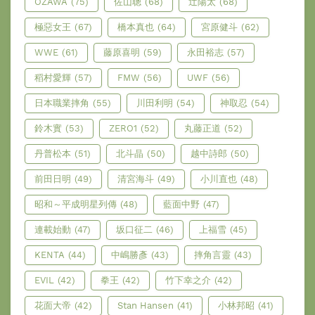
OZAWA
(75)
佐山聰
(68)
辻陽太
(68)
極惡女王
(67)
橋本真也
(64)
宮原健斗
(62)
WWE
(61)
藤原喜明
(59)
永田裕志
(57)
稻村愛輝
(57)
FMW
(56)
UWF
(56)
日本職業摔角
(55)
川田利明
(54)
神取忍
(54)
鈴木實
(53)
ZERO1
(52)
丸藤正道
(52)
丹普松本
(51)
北斗晶
(50)
越中詩郎
(50)
前田日明
(49)
清宮海斗
(49)
小川直也
(48)
昭和～平成明星列傳
(48)
藍面中野
(47)
連載始動
(47)
坂口征二
(46)
上福雪
(45)
KENTA
(44)
中嶋勝彥
(43)
摔角言靈
(43)
EVIL
(42)
拳王
(42)
竹下幸之介
(42)
花面大帝
(42)
Stan Hansen
(41)
小林邦昭
(41)