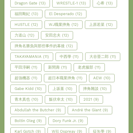
Dragon Gate
(13)
WRESTLE-1
(13)
心希
(13)
福田剛紀
(13)
El Desperado
(12)
HUSTLE
(12)
WJ職業摔角
(12)
上原若菜
(12)
力道山
(12)
安田忠夫
(12)
摔角名勝負與那些事件的幕後
(12)
TAKAYAMANIA
(11)
中西學
(11)
大谷晉二郎
(11)
平田淳嗣
(11)
新間壽
(11)
老虎服部
(11)
超強機器
(11)
超日本職業摔角
(11)
AEW
(10)
Gabe Kidd
(10)
上坂堇
(10)
摔角雜談
(10)
青木真也
(10)
飯伏幸太
(10)
2021
(9)
Abdullah the Butcher
(9)
André the Giant
(9)
Boltin Oleg
(9)
Dory Funk Jr.
(9)
Karl Gotch
(9)
Will Ospreay
(9)
征矢學
(9)