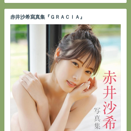
赤井沙希寫真集『ＧＲＡＣＩＡ』