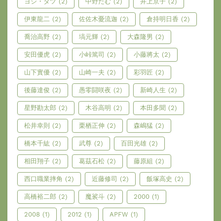
ヨシ・タツ
(2)
中野たむ
(2)
井上京子
(2)
伊東龍二
(2)
佐佐木憂流迦
(2)
倉持明日香
(2)
喬治高野
(2)
塙元輝
(2)
大森隆男
(2)
安田優虎
(2)
小峠篤司
(2)
小藤將太
(2)
山下實優
(2)
山崎一夫
(2)
彩羽匠
(2)
後藤達俊
(2)
愚零闘咲夜
(2)
新崎人生
(2)
星野勘太郎
(2)
木谷高明
(2)
本田多聞
(2)
松井幸則
(2)
栗栖正伸
(2)
森嶋猛
(2)
橋本千紘
(2)
武尊
(2)
百田光雄
(2)
相田翔子
(2)
葛茲石松
(2)
藤原組
(2)
西口職業摔角
(2)
近藤修司
(2)
飯塚高史
(2)
高橋裕二郎
(2)
魔裟斗
(2)
2000
(1)
2008
(1)
2012
(1)
APFW
(1)