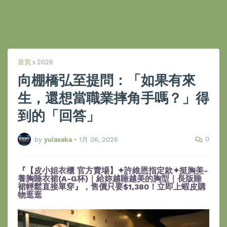
首頁
2026
向棚橋弘至提問：「如果有來
生，還想當職業摔角手嗎？」得
到的「回答」
0
by
yuiasaka
•
1月 06, 2026
『【皮小姐衣櫃 官方賣場】✦許維恩指定款✦挺胸美-
養胸睡衣裙(A-G杯)｜給妳越睡越美的胸型｜長版睡
裙輕鬆直接單穿』，售價只要$1,380！立即上蝦皮購
物逛逛