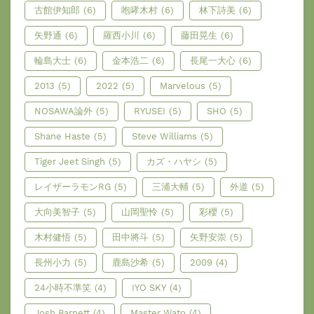
古館伊知郎
(6)
咆哮木村
(6)
林下詩美
(6)
矢野通
(6)
羅西小川
(6)
藤田晃生
(6)
輪島大士
(6)
金本浩二
(6)
長尾一大心
(6)
2013
(5)
2022
(5)
Marvelous
(5)
NOSAWA論外
(5)
RYUSEI
(5)
SHO
(5)
Shane Haste
(5)
Steve Williams
(5)
Tiger Jeet Singh
(5)
カズ・ハヤシ
(5)
レイザーラモンRG
(5)
三浦大輔
(5)
外道
(5)
大向美智子
(5)
山岡聖怜
(5)
彩櫻
(5)
木村健悟
(5)
田中將斗
(5)
矢野安崇
(5)
長州小力
(5)
鹿島沙希
(5)
2009
(4)
24小時不準笑
(4)
IYO SKY
(4)
Josh Barnett
(4)
Master Wato
(4)