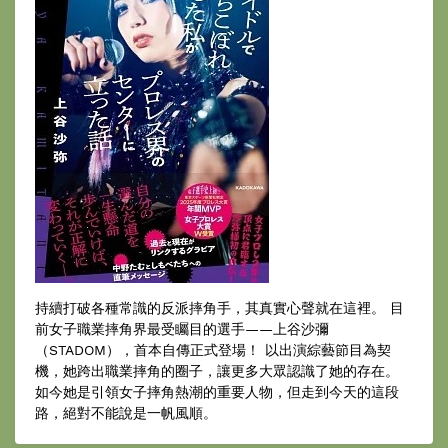
持續打破各種常識的反派摔角手，其真實心聲就在這裡。 目
前女子職業摔角界最受矚目的選手——上谷沙彌
（STADOM），首本自傳正式登場！ 以出演綜藝節目為契
機，她跨出職業摔角的圈子，讓更多大眾認識了她的存在。
如今她是引領女子摔角熱潮的重要人物，但走到今天的這段
路，絕對不能說是一帆風順。