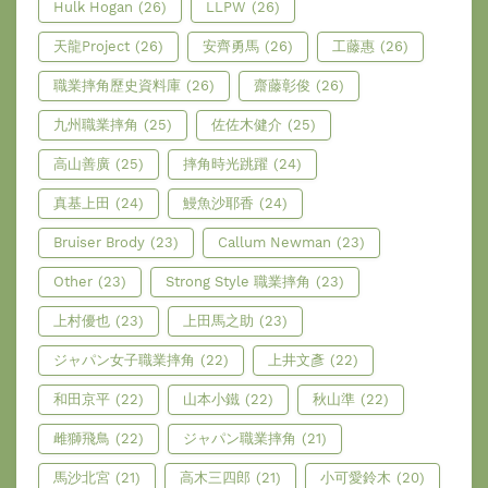
Hulk Hogan
(26)
LLPW
(26)
天龍Project
(26)
安齊勇馬
(26)
工藤惠
(26)
職業摔角歷史資料庫
(26)
齋藤彰俊
(26)
九州職業摔角
(25)
佐佐木健介
(25)
高山善廣
(25)
摔角時光跳躍
(24)
真基上田
(24)
鰻魚沙耶香
(24)
Bruiser Brody
(23)
Callum Newman
(23)
Other
(23)
Strong Style 職業摔角
(23)
上村優也
(23)
上田馬之助
(23)
ジャパン女子職業摔角
(22)
上井文彥
(22)
和田京平
(22)
山本小鐵
(22)
秋山準
(22)
雌獅飛鳥
(22)
ジャパン職業摔角
(21)
馬沙北宮
(21)
高木三四郎
(21)
小可愛鈴木
(20)