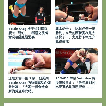
Boltin Oleg 扳平並列榜首，
鷹木信悟：「比起任何一場
擴大「野心」：稱霸之後將
勝利，今天的獲勝實在是太
實現哈薩克巡迴賽
痛快了！」力克竹下幸之介
贏得激戰
辻陽太吞下第 3 敗，但受到
SANADA 擊敗 Yuto-Ice 賽
Boltin Oleg 的熱情喊話而備
後感觸良多：「最初看到的
受鼓舞：「大家一起創造全
比賽竟然是真田聖也……」
新的黃金時代吧」