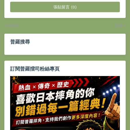
張貼留言 (0)
較新的
較舊
普羅搜尋
訂閱普羅擂司粉絲專頁