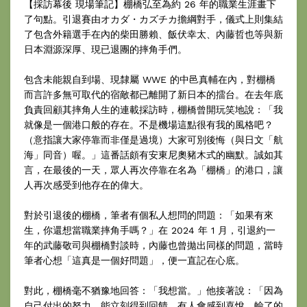
【採訪幕後 現場筆記】棚橋弘至為約 26 年的職業生涯畫下
了句點。引退賽由オカダ・カズチカ擔綱對手，儀式上則集結
了包含外籍選手在內的柴田勝賴、飯伏幸太、內藤哲也等與新
日本淵源深厚、現已退團的摔角手們。
包含未能親自到場、現隸屬 WWE 的中邑真輔在內，對棚橋
而言許多無可取代的宿敵都已離開了新日本的擂台。在去年底
負責回顧其摔角人生的連載採訪時，棚橋曾開玩笑地說：「我
就像是一個港口般的存在。不是機場這點很有我的風格吧？
（意指讓大家停靠而非僅是過境）大家可別後悔（與日文「航
海」同音）喔。」這番話頗有安東尼奧豬木式的幽默。誠如其
言，在最後的一天，眾人再次停靠在名為「棚橋」的港口，讓
人再次感受到他存在的偉大。
對於引退後的棚橋，筆者有個私人想問的問題：「如果有來
生，你還想當職業摔角手嗎？」在 2024 年 1 月，引退約一
年的武藤敬司與棚橋對談時，內藤也曾拋出同樣的問題，當時
筆者心想「這真是一個好問題」，便一直記在心底。
對此，棚橋毫不猶豫地回答：「我想當。」他接著說：「因為
自己付出的努力，能立刻得到回饋。有人會感到喜悅，輸了的