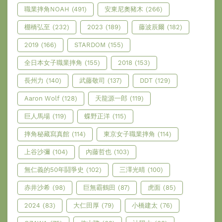
職業摔角NOAH
(491)
安東尼奧豬木
(266)
棚橋弘至
(232)
2023
(189)
藤波辰爾
(182)
2019
(166)
STARDOM
(155)
全日本女子職業摔角
(155)
2018
(153)
長州力
(140)
武藤敬司
(137)
DDT
(129)
Aaron Wolf
(128)
天龍源一郎
(119)
巨人馬場
(119)
蝶野正洋
(115)
摔角秘藏寫真館
(114)
東京女子職業摔角
(114)
上谷沙彌
(104)
內藤哲也
(103)
無仁義的50年鬪爭史
(102)
三澤光晴
(100)
赤井沙希
(98)
巨無霸鶴田
(87)
虎面
(85)
2024
(83)
大仁田厚
(79)
小橋建太
(76)