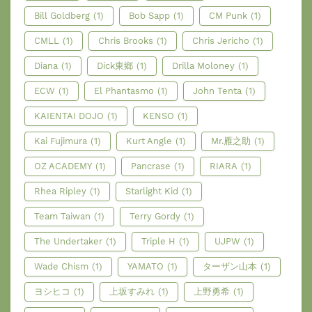
Bill Goldberg
(1)
Bob Sapp
(1)
CM Punk
(1)
CMLL
(1)
Chris Brooks
(1)
Chris Jericho
(1)
Diana
(1)
Dick東鄉
(1)
Drilla Moloney
(1)
ECW
(1)
El Phantasmo
(1)
John Tenta
(1)
KAIENTAI DOJO
(1)
KENSO
(1)
Kai Fujimura
(1)
Kurt Angle
(1)
Mr.雁之助
(1)
OZ ACADEMY
(1)
Pancrase
(1)
RIARA
(1)
Rhea Ripley
(1)
Starlight Kid
(1)
Team Taiwan
(1)
Terry Gordy
(1)
The Undertaker
(1)
Triple H
(1)
UJPW
(1)
Wade Chism
(1)
YAMATO
(1)
ターザン山本
(1)
ヨシヒコ
(1)
上坂すみれ
(1)
上野勇希
(1)