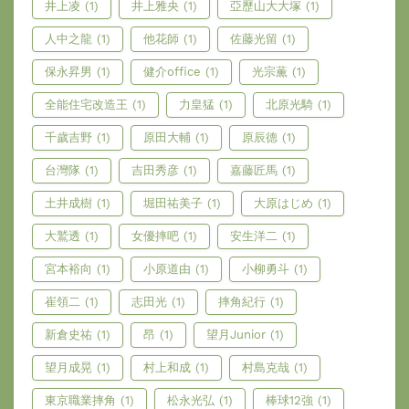
井上凌
(1)
井上雅央
(1)
亞歷山大大塚
(1)
人中之龍
(1)
他花師
(1)
佐藤光留
(1)
保永昇男
(1)
健介office
(1)
光宗薫
(1)
全能住宅改造王
(1)
力皇猛
(1)
北原光騎
(1)
千歲吉野
(1)
原田大輔
(1)
原辰德
(1)
台灣隊
(1)
吉田秀彦
(1)
嘉藤匠馬
(1)
土井成樹
(1)
堀田祐美子
(1)
大原はじめ
(1)
大鷲透
(1)
女優摔吧
(1)
安生洋二
(1)
宮本裕向
(1)
小原道由
(1)
小柳勇斗
(1)
崔領二
(1)
志田光
(1)
摔角紀行
(1)
新倉史祐
(1)
昂
(1)
望月Junior
(1)
望月成晃
(1)
村上和成
(1)
村島克哉
(1)
東京職業摔角
(1)
松永光弘
(1)
棒球12強
(1)