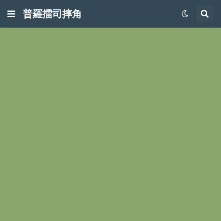
普羅擂司摔角