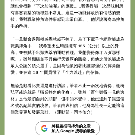
話也會得到『下次加油喔』的應援……我覺得能一次品味到所
有喜怒哀樂的領域並不常見。這是一項能解放所有情感的競
技，我對職業摔角這件事感到非常自豪。」他訴說著身為摔角
手的矜持。
「一旦體會過那種感覺就戒不掉了。為了下輩子也絕對能成為
職業摔角手……我希望出生時能擁有 185（公分）以上的身
高，並被賦予出類拔萃的運動神經。我想變得像オカダ那樣
呢。」雖然棚橋並不具備得天獨厚的體格，但他之所以能成為
眾人公認的頂尖選手，是因為他懷抱著比誰都強烈的摔角熱
愛，並在這 26 年間貫徹了「全力以赴」的信條。
無論是觀看比賽還是進行訪談，筆者不止一兩次地覺得，棚橋
弘至或許就是「職業摔角的化身」。雖然「百年難得一見的逸
材」是他最初自封的頭銜，但不知不覺中，他已達到了讓這個
名號名副其實的境界。筆者由衷相信，他身為社長一定能讓這
個業界更加發展茁壯。（運動部・岡本佑介）
將普羅擂司摔角的文章
加入 Google 搜尋的最愛