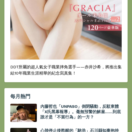
DDT所屬的超人氣女子職業摔角選手——赤井沙希，將推出集
結10年職業生涯精華的紀念寫真集！
每月熱門
內藤哲也「UNPASO」倒閉騷動，反駁東體
「X氏黑幕報導」。毫無預警的解雇……到底
誰才是「不當行為」的一方？
心肺停止後甦醒的「馳浩」石川縣知事抱持