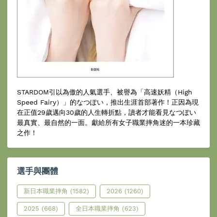
STARDOM引以為傲的人氣選手、被譽為「高速妖精（High
Speed Fairy）」的なつぽい，推出生涯首部著作！正因為現
在正值29歲邁向30歲的人生轉折點，讀者才能看見なつぽい
最真實、最自然的一面。獻給所有女子職業摔角迷的一本珍藏
之作！
選手與團體
新日本職業摔角
(1582)
2026
(1260)
2025
(668)
全日本職業摔角
(623)