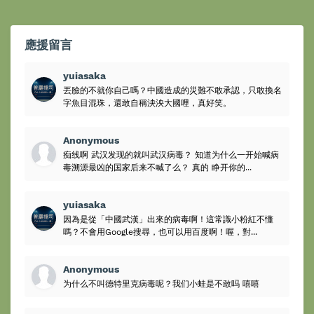
應援留言
yuiasaka
丟臉的不就你自己嗎？中國造成的災難不敢承認，只敢換名
字魚目混珠，還敢自稱泱泱大國哩，真好笑。
Anonymous
痴线啊 武汉发现的就叫武汉病毒？ 知道为什么一开始喊病
毒溯源最凶的国家后来不喊了么？ 真的 睁开你的...
yuiasaka
因為是從「中國武漢」出來的病毒啊！這常識小粉紅不懂
嗎？不會用Google搜尋，也可以用百度啊！喔，對...
Anonymous
为什么不叫德特里克病毒呢？我们小蛙是不敢吗 嘻嘻