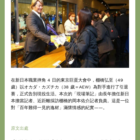
在新日本職業摔角 4 日的東京巨蛋大會中，棚橋弘至（49
歲）以オカダ・カズチカ（38 歲＝AEW）為對手進行了引退
賽，正式告別現役生活。本次的「現場筆記」由長年擔任新日
本擔當記者、近距離採訪棚橋的岡本佑介記者負責。這是一位
對「百年難得一見的逸材」滿懷情感的紀實——。
原文出處