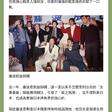
也曾擔心觀眾入場狀況，但看到滿場的觀眾後終於鬆了一口
氣。
藤波凱旋歸國
這一年，藤波君凱旋歸國，讓一直以來不怎麼受到注目的「次
重量級」階級獲得關注，引發了「龍之熱潮」。這不僅對新日
本，也成為整個日本摔角界的強心針。
我從藤波君剛進日本職業摔角時就認識他，他完全是個適合用