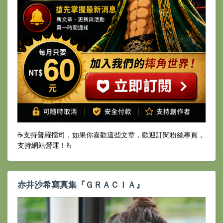
☕️支持普羅擂司，如果你喜歡這些文章，歡迎訂閱粉絲專頁，
支持網站營運！🫰
赤井沙希寫真集『ＧＲＡＣＩＡ』