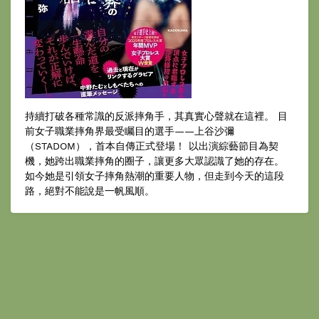
持續打破各種常識的反派摔角手，其真實心聲就在這裡。 目
前女子職業摔角界最受矚目的選手——上谷沙彌
（STADOM），首本自傳正式登場！ 以出演綜藝節目為契
機，她跨出職業摔角的圈子，讓更多大眾認識了她的存在。
如今她是引領女子摔角熱潮的重要人物，但走到今天的這段
路，絕對不能說是一帆風順。