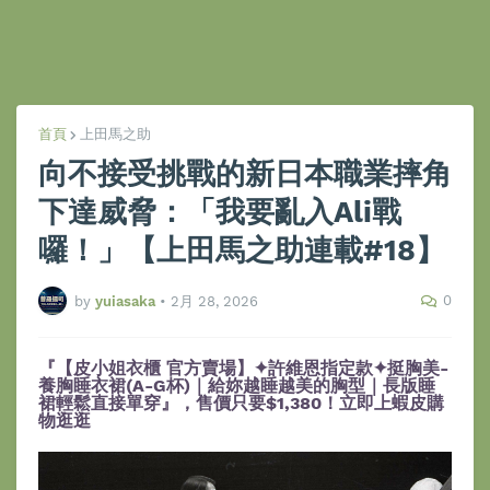
首頁
上田馬之助
向不接受挑戰的新日本職業摔角
下達威脅：「我要亂入Ali戰
囉！」【上田馬之助連載#18】
0
by
yuiasaka
•
2月 28, 2026
『【皮小姐衣櫃 官方賣場】✦許維恩指定款✦挺胸美-
養胸睡衣裙(A-G杯)｜給妳越睡越美的胸型｜長版睡
裙輕鬆直接單穿』，售價只要$1,380！立即上蝦皮購
物逛逛