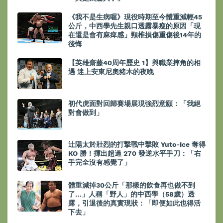
《我不是生病喔》現役時期至今體重減輕45
公斤，中西學先生親口透露暴瘦的原因「現
在還是會有麻痺感」頸椎損傷重傷後14年的
後悔
【英雄齋藤40周年歷史 1】與職業摔角的相
遇 迷上安東尼奧豬木的夜晚
初代虎面對回歸賽場展現強烈意願：「我絕
對會做到」
辻陽太於壯烈的打撃戰中擊敗 Yuto-Ice 奪得
KO 勝！揮出超過 270 發逆水平手刀：「右
手完全沒有感覺了」
體重減掉30公斤「那樣的飲食再也做不到
了…」人稱「野人」的中西學（58歲）透
露，引退後的真實現狀：「即便如此也得活
下去」