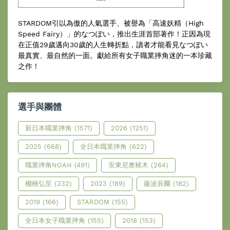
STARDOM引以為傲的人氣選手、被譽為「高速妖精（High
Speed Fairy）」的なつぽい，推出生涯首部著作！正因為現
在正值29歲邁向30歲的人生轉折點，讀者才能看見なつぽい
最真實、最自然的一面。獻給所有女子職業摔角迷的一本珍藏
之作！
選手與團體
新日本職業摔角
(1571)
2026
(1251)
2025
(668)
全日本職業摔角
(622)
職業摔角NOAH
(491)
安東尼奧豬木
(264)
棚橋弘至
(232)
2023
(189)
藤波辰爾
(182)
2019
(166)
STARDOM
(155)
全日本女子職業摔角
(155)
2018
(153)