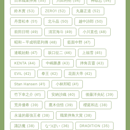
日本職業摔角
(55)
川田利明
(54)
神取忍
(54)
鈴木實
(53)
ZERO1
(52)
丸藤正道
(52)
丹普松本
(51)
北斗晶
(50)
越中詩郎
(50)
前田日明
(49)
清宮海斗
(49)
小川直也
(48)
昭和～平成明星列傳
(48)
藍面中野
(47)
連載始動
(47)
坂口征二
(46)
上福雪
(45)
KENTA
(44)
中嶋勝彥
(43)
摔角言靈
(43)
EVIL
(42)
拳王
(42)
花面大帝
(42)
Stan Hansen
(41)
小林邦昭
(41)
竹下幸之介
(41)
安納沙織
(40)
後藤洋央紀
(39)
荒井優希
(39)
鷹木信悟
(39)
櫻庭和志
(38)
永遠的最強王者
(38)
職業摔角大賞
(38)
諏訪魔
(38)
なつぽい
(36)
DRADITION
(35)