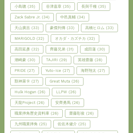
小島聰
(35)
谷津嘉章
(35)
長與千種
(35)
Zack Sabre Jr.
(34)
中邑真輔
(34)
天山廣吉
(33)
豪傑列傳
(33)
高橋ヒロム
(33)
MARIGOLD
(32)
オカダ・カズチカ
(32)
高田延彥
(32)
齊藤兄弟
(31)
成田蓮
(30)
潮崎豪
(30)
TAJIRI
(29)
英雄齋藤
(28)
PRIDE
(27)
Yuto-Ice
(27)
海野翔太
(27)
獸神萊卡
(27)
Great Muta
(26)
Hulk Hogan
(26)
LLPW
(26)
天龍Project
(26)
安齊勇馬
(26)
職業摔角歷史資料庫
(26)
齋藤彰俊
(26)
九州職業摔角
(25)
佐佐木健介
(25)