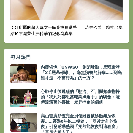
DDT所屬的超人氣女子職業摔角選手——赤井沙希，將推出集
結10年職業生涯精華的紀念寫真集！
每月熱門
內藤哲也「UNPASO」倒閉騷動，反駁東體
「X氏黑幕報導」。毫無預警的解雇……到底
誰才是「不當行為」的一方？
心肺停止後甦醒的「馳浩」石川縣知事抱持
的「我到死都想當職業摔角手」的驕傲：能
傳達活著的喜悅，就是摔角的價值
高山善廣頸髓完全損傷雖曾被診斷無法恢
復……經過6年以上復健，「尋常之外的恢
復」引發感動熱潮「竟然能恢復到這程度」
「真是太驚人了」