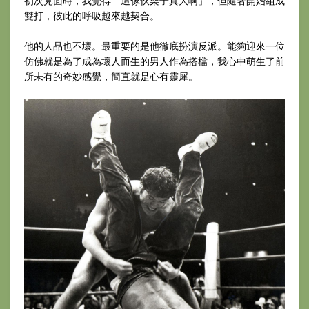
初次見面時，我覺得「這傢伙架子真大啊」，但隨著開始組成
雙打，彼此的呼吸越來越契合。
他的人品也不壞。最重要的是他徹底扮演反派。能夠迎來一位
仿佛就是為了成為壞人而生的男人作為搭檔，我心中萌生了前
所未有的奇妙感覺，簡直就是心有靈犀。