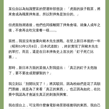
某位自以為知識豐富的營運幹部曾說：「虎面的孩子觀眾，將
來會成為職業摔角迷。所以對摔角是加分的。」
但虎面熱潮過後，他們也同樣離開了摔角會場。就像人成年之
後，不會再去吃兒童餐一樣……。
當然，我並沒有放棄向豬木先生挑戰。在登上新日本後的一年
（昭和53年2月8日，日本武道館），終於實現了與豬木先生
的單打。而且，還是在日本摔角史上首次的「釘子死亡比
賽」。
那時，新日本方面的某個人對我提出：「真正的釘子太危險
了，要不要改成塑膠製的？」
我立刻以「別開玩笑了！」將其駁回。因為粉絲們是花了高額
門票錢，就是為了來看「真正的東西」。也正因為如此，在比
賽中我認為才會誕生真正的刺激與興奮。
我在擂台上，可沒用什麼像電影佈景那樣脆弱的東西。我自己