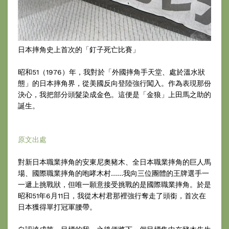
日本摔角史上首次的「釘子死亡比賽」
昭和51（1976）年，我對於「外國摔角手天堂、處於溫水狀
態」的日本摔角界，從美國反向登陸強行闖入。作為表現那份
決心，我把部分頭髮染成金色。這便是「金狼」上田馬之助的
誕生。
原文出處
對新日本職業摔角的安東尼奧豬木、全日本職業摔角的巨人馬
場、國際職業摔角的咆哮木村……我向三位團體的王牌選手一
一遞上挑戰狀，但唯一願意接受挑戰的是國際職業摔角。於是
昭和51年6月11日，我從木村君那裡強行奪走了頭銜，首次在
日本獲得單打冠軍腰帶。