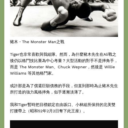
豬木・The Monster Man之戰
Tiger也非常喜歡與我組隊。然而，為什麼豬木先生在Ali戰之
後仍以格鬥技比賽為中心考量？大型活動的對手不是摔角手，
而是 The Monster Man、Chuck Wepner，然後是 Willie
Williams 等其他格鬥家。
或許那是為了償還巨額債務的手段，但直到那時為止豬木先生
所打造的強力風格摔角，似乎逐漸淡薄了。
我和Tiger暫時把目標鎖定在由坂口、小林組所保持的北美雙
打腰帶上（昭和52年2月2日奪下此王座）。