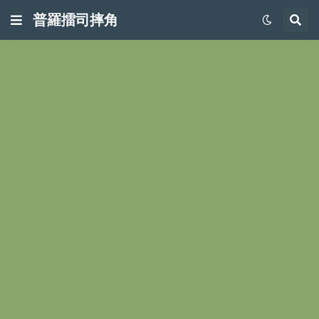
普羅擂司摔角