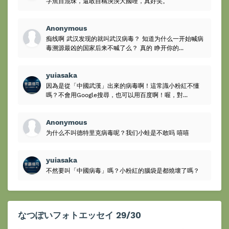
字魚目混珠，還敢自稱泱泱大國哩，真好笑。
Anonymous
痴线啊 武汉发现的就叫武汉病毒？ 知道为什么一开始喊病
毒溯源最凶的国家后来不喊了么？ 真的 睁开你的...
yuiasaka
因為是從「中國武漢」出來的病毒啊！這常識小粉紅不懂
嗎？不會用Google搜尋，也可以用百度啊！喔，對...
Anonymous
为什么不叫德特里克病毒呢？我们小蛙是不敢吗 嘻嘻
yuiasaka
不然要叫「中國病毒」嗎？小粉紅的腦袋是都燒壞了嗎？
なつぽいフォトエッセイ 29/30