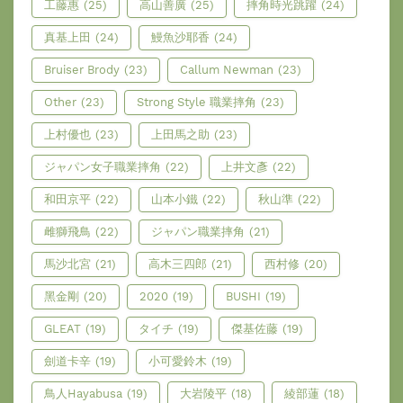
工藤惠
(25)
高山善廣
(25)
摔角時光跳躍
(24)
真基上田
(24)
鰻魚沙耶香
(24)
Bruiser Brody
(23)
Callum Newman
(23)
Other
(23)
Strong Style 職業摔角
(23)
上村優也
(23)
上田馬之助
(23)
ジャパン女子職業摔角
(22)
上井文彥
(22)
和田京平
(22)
山本小鐵
(22)
秋山準
(22)
雌獅飛鳥
(22)
ジャパン職業摔角
(21)
馬沙北宮
(21)
高木三四郎
(21)
西村修
(20)
黑金剛
(20)
2020
(19)
BUSHI
(19)
GLEAT
(19)
タイチ
(19)
傑基佐藤
(19)
劍道卡辛
(19)
小可愛鈴木
(19)
鳥人Hayabusa
(19)
大岩陵平
(18)
綾部蓮
(18)