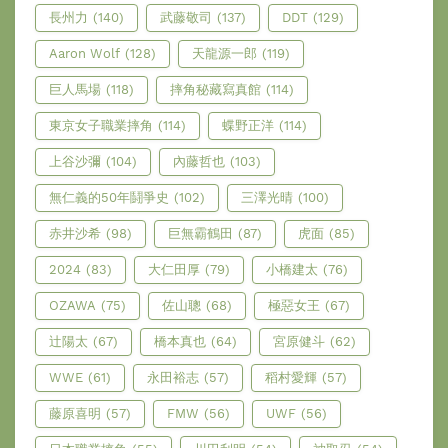
長州力
(140)
武藤敬司
(137)
DDT
(129)
Aaron Wolf
(128)
天龍源一郎
(119)
巨人馬場
(118)
摔角秘藏寫真館
(114)
東京女子職業摔角
(114)
蝶野正洋
(114)
上谷沙彌
(104)
內藤哲也
(103)
無仁義的50年鬪爭史
(102)
三澤光晴
(100)
赤井沙希
(98)
巨無霸鶴田
(87)
虎面
(85)
2024
(83)
大仁田厚
(79)
小橋建太
(76)
OZAWA
(75)
佐山聰
(68)
極惡女王
(67)
辻陽太
(67)
橋本真也
(64)
宮原健斗
(62)
WWE
(61)
永田裕志
(57)
稻村愛輝
(57)
藤原喜明
(57)
FMW
(56)
UWF
(56)