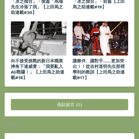
「冰之擂台」・後篇「馬場
「冰之擂台」・前篇【上田
先生冷落了我」【上田馬之
馬之助連載#19】
助連載#20】
向不接受挑戰的新日本職業
讓夥伴、讓對手……更加突
摔角下達威脅：「我要亂入
出！！從吉村道明先生那裡
Ali戰囉！」【上田馬之助連
學到的教訓【上田馬之助連
載#18】
載#17】
張貼留言 (0)
較新的
較舊