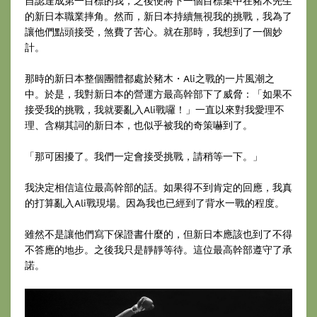
自認達成第一目標的我，之後便將下一個目標集中在豬木先生
的新日本職業摔角。然而，新日本持續無視我的挑戰，我為了
讓他們點頭接受，煞費了苦心。就在那時，我想到了一個妙
計。
那時的新日本整個團體都處於豬木・Ali之戰的一片風潮之
中。於是，我對新日本的營運方最高幹部下了威脅：「如果不
接受我的挑戰，我就要亂入Ali戰囉！」一直以來對我愛理不
理、含糊其詞的新日本，也似乎被我的奇策嚇到了。
「那可困擾了。我們一定會接受挑戰，請稍等一下。」
我決定相信這位最高幹部的話。如果得不到肯定的回應，我真
的打算亂入Ali戰現場。因為我也已經到了背水一戰的程度。
雖然不是讓他們寫下保證書什麼的，但新日本應該也到了不得
不答應的地步。之後我只是靜靜等待。這位最高幹部遵守了承
諾。