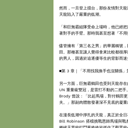
然而，一旦登上擂台，那份友情對天龍而
天龍陷入了嚴重的低潮。
「和巨無霸組隊受命上場時，他已經把
著對手的手臂。那時我甚至想著『不用
儘管擁有「第三名之男」的華麗稱號，
田。那種甚至讓人覺得拿來比較都很厚
的男人，因過於追逐優等生的背影而迷
■第 3 章｜「不用找我換手也沒關係
另一方面，巨無霸鶴田也受到天龍存在
UN 重量級雙冠，是雷打不動的二把手。
Brody 曾說：「比起馬場，對付鶴
夫。」那副肉體散發著深不見底的凝重
在漫長低潮中掙扎的天龍，真正於全日本擂
Bill Robinson 搭檔挑戰恩師
種破天荒的打鬥風格終於抓住了觀眾的