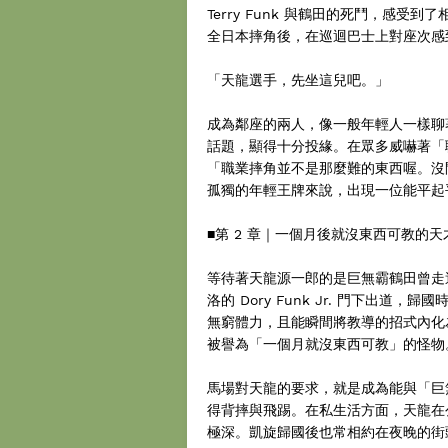
Terry Funk 與鶴田的死鬥，感
全日本摔角後，在巡迴巴士上對座次感
「天龍選手，先坐這兒吧。」
成為鄰座的兩人，像一般年輕人一樣聊
話題，顯得十分投緣。在眾多威嚇著「
「職業摔角並不是那麼難的東西喔。沒問
孤獨的年輕王牌來說，出現一位能平起
■第 2 章｜一個月後就沒東西可教的
等待著天龍源一郎的是巨無霸鶴田曾走
洛的 Dory Funk Jr. 門下出道
無窮體力，且能瞬間將教導的招式內化
被譽為「一個月就沒東西可教」的怪物
馬場對天龍的要求，就是成為能與「巨
得背摔與飛踢。在私生活方面，天龍在
極深。凱旋歸國後也常相約在夜晚的街