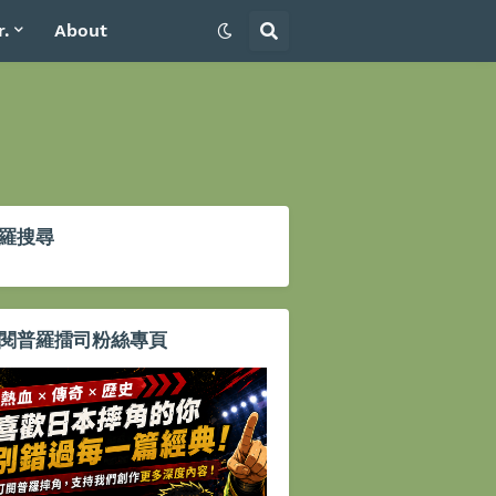
r.
About
羅搜尋
閱普羅擂司粉絲專頁