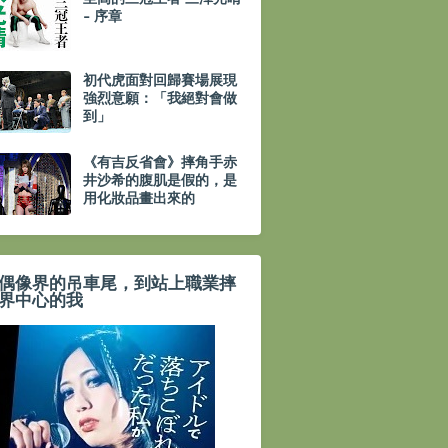
- 序章
初代虎面對回歸賽場展現
強烈意願：「我絕對會做
到」
《有吉反省會》摔角手赤
井沙希的腹肌是假的，是
用化妝品畫出來的
偶像界的吊車尾，到站上職業摔
界中心的我