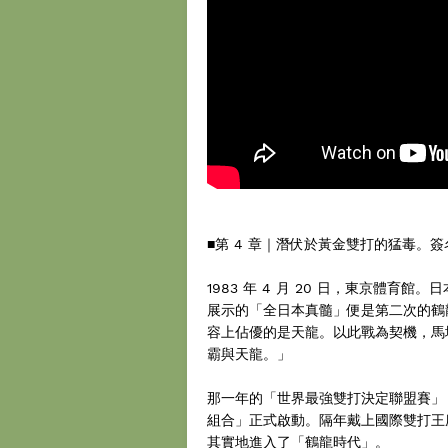
■第 4 章｜潛伏於黃金雙打的猛毒。
1983 年 4 月 20 日，東京體
展示的「全日本真髓」便是第二次的鶴
容上佔優的是天龍。以此戰為契機，馬
霸與天龍。」
那一年的「世界最強雙打決定聯盟賽」，馬場
組合」正式啟動。隔年戴上國際雙打王
其實地進入了「鶴龍時代」。