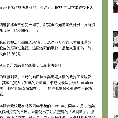
言便化作無法逃脫的「詛咒」。1977 年日本出道後不久，
四種背摔全部使完一遍了。我完全不知道該做什麼，只能抓
找我換手也沒關係』。」
眼前的卻是高牆巨人馬場，以及深不可測的天才巨無霸鶴
臉皮的壓倒性差距。這段苦悶的季節，是後來登頂為「龍」
失自我的時期。
」第三名之男品嚐的低潮，以及龍的覺醒
的靜靜刺激。當時的鶴田擁有與馬場搭檔的雙打王座以及
其戰鬥實力，對戰的外籍選手們感受最深。強人 Bruiser
田更累。他的腳簡直像黏在地上，想把他舉起來都得費一番功
感。
台紮根是在轉戰四年半後的 1981 年。同年 7 月，他與
馬場與戰友鶴田持有的王座。天龍使出了注入靈魂的「延髓斬」。那
心，贏得了並非「第三名之男」這種代號、而是身為個體的