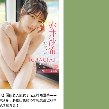
DT所屬的超人氣女子職業摔角選手——
井沙希，將推出集結10年職業生涯精華
紀念寫真集！