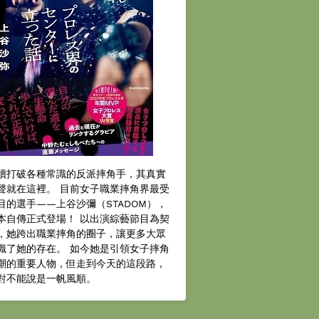
續打破各種常識的反派摔角手，其真實
聲就在這裡。 目前女子職業摔角界最受
目的選手——上谷沙彌（STADOM），
本自傳正式登場！ 以出演綜藝節目為契
，她跨出職業摔角的圈子，讓更多大眾
識了她的存在。 如今她是引領女子摔角
潮的重要人物，但走到今天的這段路，
對不能說是一帆風順。