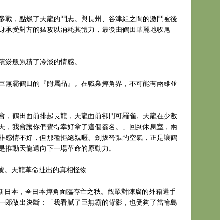
參戰，點燃了天龍的鬥志。與長州、谷津組之間的激鬥被後
身承受對方的猛攻以消耗其體力，最後由鶴田華麗地收尾
積淤般累積了冷淡的情感。
巨無霸鶴田的『附屬品』。在職業摔角界，不可能有兩雄並
會，鶴田面前排起長龍，天龍面前卻門可羅雀。天龍在少數
天，我會讓你們覺得幸好拿了這個簽名。」回到休息室，兩
非感情不好，但那種拒絕親暱、劍拔弩張的空氣，正是讓鶴
是推動天龍邁向下一場革命的原動力。
信號。天龍革命扯出的真相怪物
電回歸新日本，全日本摔角面臨存亡之秋。觀眾對陳腐的外籍選手
一郎做出決斷：「我看膩了巨無霸的背影，也受夠了當輪島