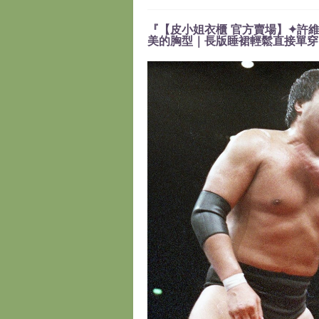
『【皮小姐衣櫃 官方賣場】✦許維
美的胸型｜長版睡裙輕鬆直接單穿』