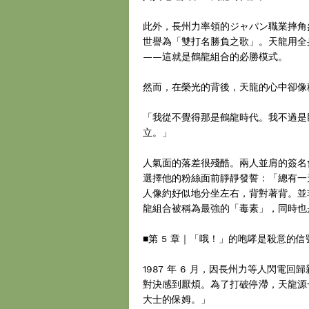
此外，長州力率領的ジャパン職業摔角
世譽為「雙打名勝負之歌」。天龍用全
——這就是鶴龍組合的必勝模式。
然而，在榮光的背後，天龍的心中卻像
「我從不覺得那是鶴龍時代。我不過是
立。」
人氣面的落差很殘酷。兩人並肩的簽名
選擇他的粉絲面前靜靜發誓：「總有一
人像約好似地分坐左右，背對著背。並
龍組合被稱為最強的「毒素」，同時也
■第 5 章｜「哦！」的咆哮是殺意的
1987 年 6 月，因長州力等人閃
對決感到厭煩。為了打破停滯，天龍源
大士的保姆。」