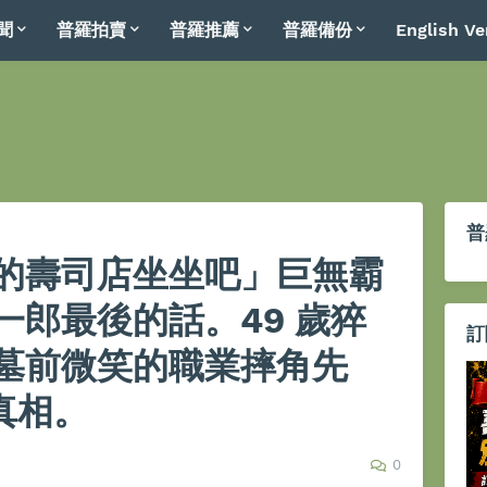
聞
普羅拍賣
普羅推薦
普羅備份
English Ve
普
的壽司店坐坐吧」巨無霸
一郎最後的話。49 歲猝
訂
墓前微笑的職業摔角先
的真相。
0