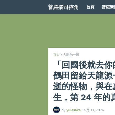
普羅擂司摔角
首頁
普羅新
首頁
天龍源一郎
「回國後就去你
鶴田留給天龍源
逝的怪物，與在
生，第 24 年
by
yuiasaka
•
5月 13, 2026