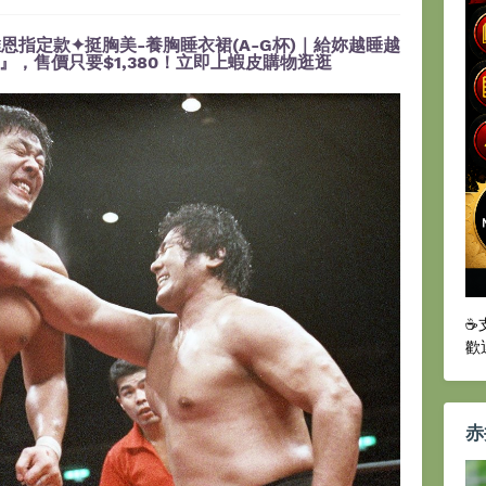
恩指定款✦挺胸美-養胸睡衣裙(A-G杯)｜給妳越睡越
，售價只要$1,380！立即上蝦皮購物逛逛
☕
歡
赤