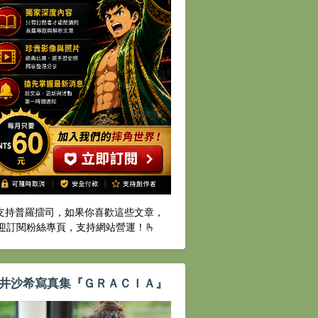
️支持普羅擂司，如果你喜歡這些文章，
迎訂閱粉絲專頁，支持網站營運！🫰
井沙希寫真集『ＧＲＡＣＩＡ』