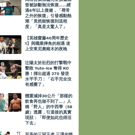
曾被診斷無法恢復……經
過6年以上復健，「尋常
之外的恢復」引發感動熱
潮「竟然能恢復到這程
度」「真是太驚人了」
【英雄齋藤40周年歷史
1】與職業摔角的相遇 迷
上安東尼奧豬木的夜晚
辻陽太於壯烈的打撃戰中
擊敗 Yuto-Ice 奪得 KO
勝！揮出超過 270 發逆
水平手刀：「右手完全沒
有感覺了」
體重減掉30公斤「那樣的
飲食再也做不到了…」人
稱「野人」的中西學（58
歲）透露，引退後的真實
現狀：「即便如此也得活
下去」
至高的三冠王者 三澤光晴