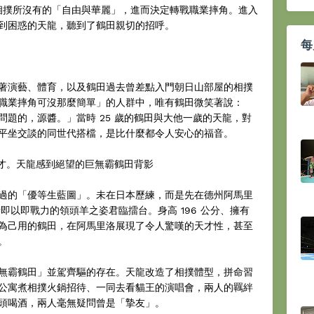
受到了相撲所沒有的「自由與華麗」，進而決定轉戰職業摔角。進入
到困惑的天龍，聽到了鶴田親切的招呼。
每
著演藝、體育，以及鶴田過去曾差點入門朝日山部屋的相撲
職業摔角可沒那麼簡單」的人群中，唯有鶴田微笑著說：
題的，源醬。」當時 25 歲的鶴田與大他一歲的天龍，對
平坐交談的同世代搭檔，是比什麼都令人安心的福音。
天才。天龍感到絕望的巨無霸鶴田背影
過的「優等生藍圖」。未在日本歷練，而是先在德州阿馬里
，歸國時即以即戰力的領頭羊之姿君臨擂台。身高 196 公分、擁有
為己用的鶴田，在阿馬里洛展現了令人驚嘆的天才性，甚至
。
無霸鶴田」並駕齊驅的存在。天龍改造了相撲體型，拼命習
公寓煮相撲火鍋招待、一同去看貓王的演唱會，兩人的羈絆
頭喝酒，兩人毫無疑問曾是「摯友」。