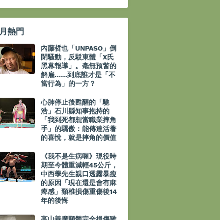
月熱門
內藤哲也「UNPASO」倒
閉騷動，反駁東體「X氏
黑幕報導」。毫無預警的
解雇……到底誰才是「不
當行為」的一方？
心肺停止後甦醒的「馳
浩」石川縣知事抱持的
「我到死都想當職業摔角
手」的驕傲：能傳達活著
的喜悅，就是摔角的價值
《我不是生病喔》現役時
期至今體重減輕45公斤，
中西學先生親口透露暴瘦
的原因「現在還是會有麻
痺感」頸椎損傷重傷後14
年的後悔
高山善廣頸髓完全損傷雖