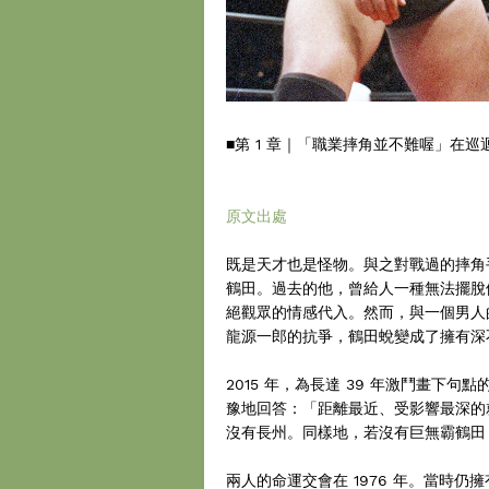
■第 1 章｜「職業摔角並不難喔」在
原文出處
既是天才也是怪物。與之對戰過的摔角
鶴田。過去的他，曾給人一種無法擺脫
絕觀眾的情感代入。然而，與一個男人
龍源一郎的抗爭，鶴田蛻變成了擁有深
2015 年，為長達 39 年激鬥畫下
豫地回答：「距離最近、受影響最深的
沒有長州。同樣地，若沒有巨無霸鶴田
兩人的命運交會在 1976 年。當時