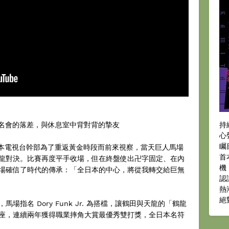
簽名會的落差，與休息室中背對背的摯友
持
心
矚
育館。日本電視台幹部為了重返黃金時段而前來視察，當天巨人馬場
首
龍對決。比賽再度平手收場，但在終盤使出卍字固定、在內
機
場確信了時代的傳承：「全日本的中心，將從我轉交給巨無
認
熱
絕
指名 Dory Funk Jr. 為搭檔，讓鶴田與天龍的「鶴龍
座，連續兩年獲得職業摔角大賞最優秀雙打獎，全日本名符