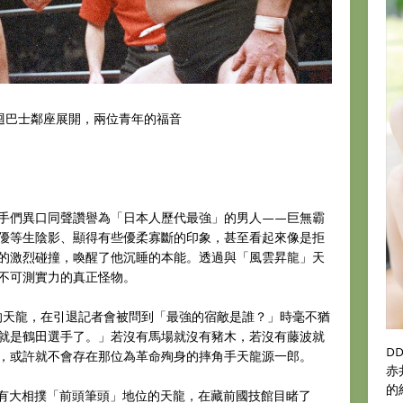
巡迴巴士鄰座展開，兩位青年的福音
手們異口同聲讚譽為「日本人歷代最強」的男人——巨無霸
優等生陰影、顯得有些優柔寡斷的印象，甚至看起來像是拒
的激烈碰撞，喚醒了他沉睡的本能。透過與「風雲昇龍」天
不可測實力的真正怪物。
句點的天龍，在引退記者會被問到「最強的宿敵是誰？」時毫不猶
就是鶴田選手了。」若沒有馬場就沒有豬木，若沒有藤波就
D
，或許就不會存在那位為革命殉身的摔角手天龍源一郎。
赤
的
仍擁有大相撲「前頭筆頭」地位的天龍，在藏前國技館目睹了