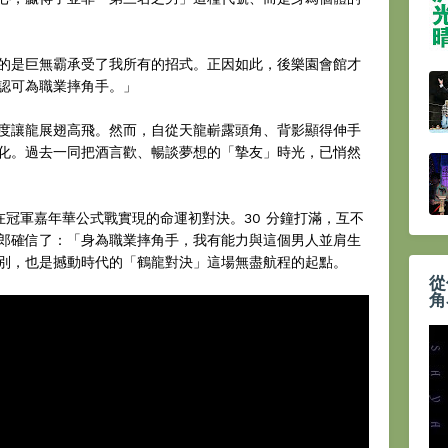
的是巨無霸承受了我所有的招式。正因如此，後樂園會館才
認可為職業摔角手。」
度讓龍展翅高飛。然而，自從天龍嶄露頭角、背影顯得伸手
化。過去一同把酒言歡、暢談夢想的「摯友」時光，已悄然
中心。在冠軍嘉年華公式戰實現的命運初對決。30 分鐘打滿，互不
郎確信了：「身為職業摔角手，我有能力與這個男人並肩生
別，也是撼動時代的「鶴龍對決」這場無盡航程的起點。
從
角