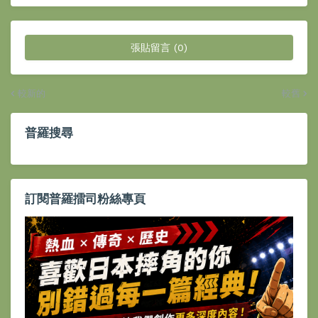
張貼留言 (0)
較新的
較舊
普羅搜尋
訂閱普羅擂司粉絲專頁