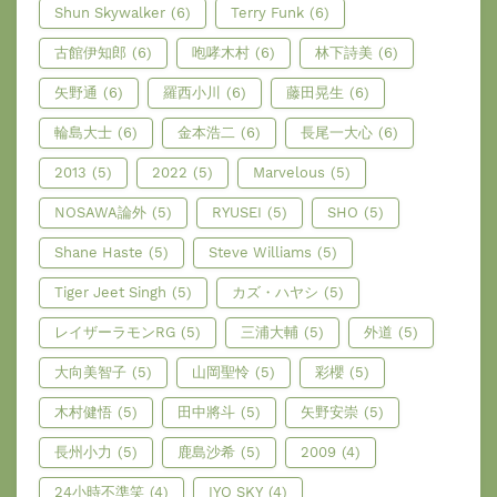
Shun Skywalker
(6)
Terry Funk
(6)
古館伊知郎
(6)
咆哮木村
(6)
林下詩美
(6)
矢野通
(6)
羅西小川
(6)
藤田晃生
(6)
輪島大士
(6)
金本浩二
(6)
長尾一大心
(6)
2013
(5)
2022
(5)
Marvelous
(5)
NOSAWA論外
(5)
RYUSEI
(5)
SHO
(5)
Shane Haste
(5)
Steve Williams
(5)
Tiger Jeet Singh
(5)
カズ・ハヤシ
(5)
レイザーラモンRG
(5)
三浦大輔
(5)
外道
(5)
大向美智子
(5)
山岡聖怜
(5)
彩櫻
(5)
木村健悟
(5)
田中將斗
(5)
矢野安崇
(5)
長州小力
(5)
鹿島沙希
(5)
2009
(4)
24小時不準笑
(4)
IYO SKY
(4)