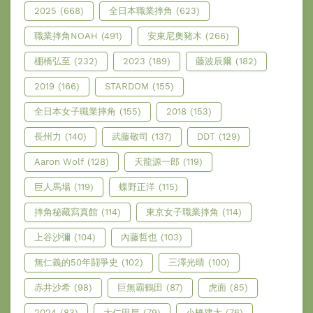
2025
(668)
全日本職業摔角
(623)
職業摔角NOAH
(491)
安東尼奧豬木
(266)
棚橋弘至
(232)
2023
(189)
藤波辰爾
(182)
2019
(166)
STARDOM
(155)
全日本女子職業摔角
(155)
2018
(153)
長州力
(140)
武藤敬司
(137)
DDT
(129)
Aaron Wolf
(128)
天龍源一郎
(119)
巨人馬場
(119)
蝶野正洋
(115)
摔角秘藏寫真館
(114)
東京女子職業摔角
(114)
上谷沙彌
(104)
內藤哲也
(103)
無仁義的50年鬪爭史
(102)
三澤光晴
(100)
赤井沙希
(98)
巨無霸鶴田
(87)
虎面
(85)
2024
(83)
大仁田厚
(79)
小橋建太
(76)