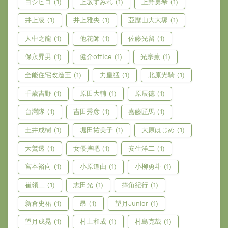
ヨシヒコ
(1)
上坂すみれ
(1)
上野勇希
(1)
井上凌
(1)
井上雅央
(1)
亞歷山大大塚
(1)
人中之龍
(1)
他花師
(1)
佐藤光留
(1)
保永昇男
(1)
健介office
(1)
光宗薫
(1)
全能住宅改造王
(1)
力皇猛
(1)
北原光騎
(1)
千歲吉野
(1)
原田大輔
(1)
原辰德
(1)
台灣隊
(1)
吉田秀彦
(1)
嘉藤匠馬
(1)
土井成樹
(1)
堀田祐美子
(1)
大原はじめ
(1)
大鷲透
(1)
女優摔吧
(1)
安生洋二
(1)
宮本裕向
(1)
小原道由
(1)
小柳勇斗
(1)
崔領二
(1)
志田光
(1)
摔角紀行
(1)
新倉史祐
(1)
昂
(1)
望月Junior
(1)
望月成晃
(1)
村上和成
(1)
村島克哉
(1)