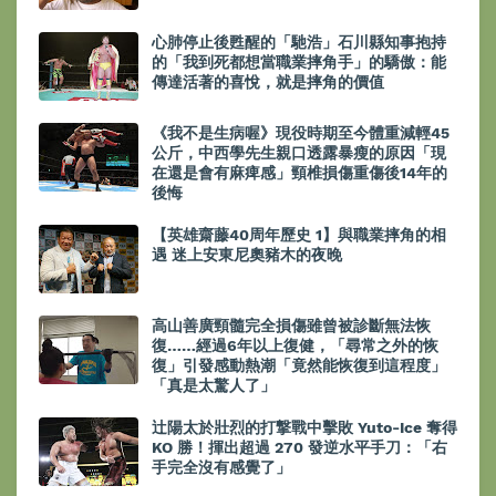
心肺停止後甦醒的「馳浩」石川縣知事抱持
的「我到死都想當職業摔角手」的驕傲：能
傳達活著的喜悅，就是摔角的價值
《我不是生病喔》現役時期至今體重減輕45
公斤，中西學先生親口透露暴瘦的原因「現
在還是會有麻痺感」頸椎損傷重傷後14年的
後悔
【英雄齋藤40周年歷史 1】與職業摔角的相
遇 迷上安東尼奧豬木的夜晚
高山善廣頸髓完全損傷雖曾被診斷無法恢
復……經過6年以上復健，「尋常之外的恢
復」引發感動熱潮「竟然能恢復到這程度」
「真是太驚人了」
辻陽太於壯烈的打撃戰中擊敗 Yuto-Ice 奪得
KO 勝！揮出超過 270 發逆水平手刀：「右
手完全沒有感覺了」