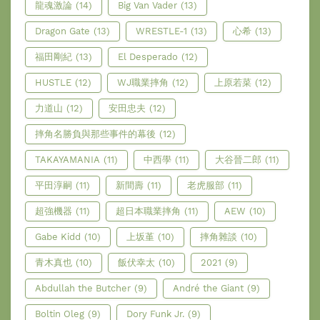
龍魂激論
(14)
Big Van Vader
(13)
Dragon Gate
(13)
WRESTLE-1
(13)
心希
(13)
福田剛紀
(13)
El Desperado
(12)
HUSTLE
(12)
WJ職業摔角
(12)
上原若菜
(12)
力道山
(12)
安田忠夫
(12)
摔角名勝負與那些事件的幕後
(12)
TAKAYAMANIA
(11)
中西學
(11)
大谷晉二郎
(11)
平田淳嗣
(11)
新間壽
(11)
老虎服部
(11)
超強機器
(11)
超日本職業摔角
(11)
AEW
(10)
Gabe Kidd
(10)
上坂堇
(10)
摔角雜談
(10)
青木真也
(10)
飯伏幸太
(10)
2021
(9)
Abdullah the Butcher
(9)
André the Giant
(9)
Boltin Oleg
(9)
Dory Funk Jr.
(9)