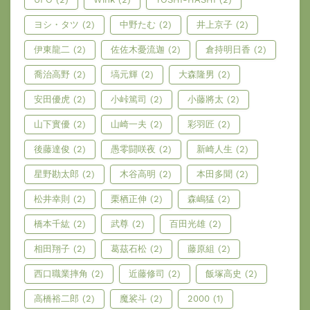
ヨシ・タツ
(2)
中野たむ
(2)
井上京子
(2)
伊東龍二
(2)
佐佐木憂流迦
(2)
倉持明日香
(2)
喬治高野
(2)
塙元輝
(2)
大森隆男
(2)
安田優虎
(2)
小峠篤司
(2)
小藤將太
(2)
山下實優
(2)
山崎一夫
(2)
彩羽匠
(2)
後藤達俊
(2)
愚零闘咲夜
(2)
新崎人生
(2)
星野勘太郎
(2)
木谷高明
(2)
本田多聞
(2)
松井幸則
(2)
栗栖正伸
(2)
森嶋猛
(2)
橋本千紘
(2)
武尊
(2)
百田光雄
(2)
相田翔子
(2)
葛茲石松
(2)
藤原組
(2)
西口職業摔角
(2)
近藤修司
(2)
飯塚高史
(2)
高橋裕二郎
(2)
魔裟斗
(2)
2000
(1)