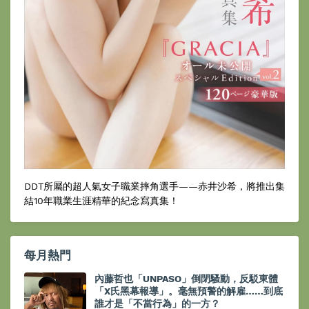
DDT所屬的超人氣女子職業摔角選手——赤井沙希，將推出集
結10年職業生涯精華的紀念寫真集！
每月熱門
內藤哲也「UNPASO」倒閉騷動，反駁東體
「X氏黑幕報導」。毫無預警的解雇……到底
誰才是「不當行為」的一方？