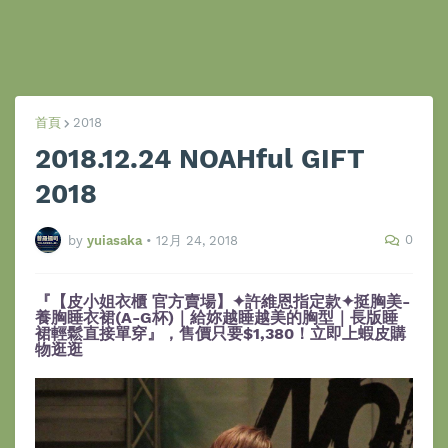
首頁
2018
2018.12.24 NOAHful GIFT
2018
0
by
yuiasaka
•
12月 24, 2018
『【皮小姐衣櫃 官方賣場】✦許維恩指定款✦挺胸美-
養胸睡衣裙(A-G杯)｜給妳越睡越美的胸型｜長版睡
裙輕鬆直接單穿』，售價只要$1,380！立即上蝦皮購
物逛逛