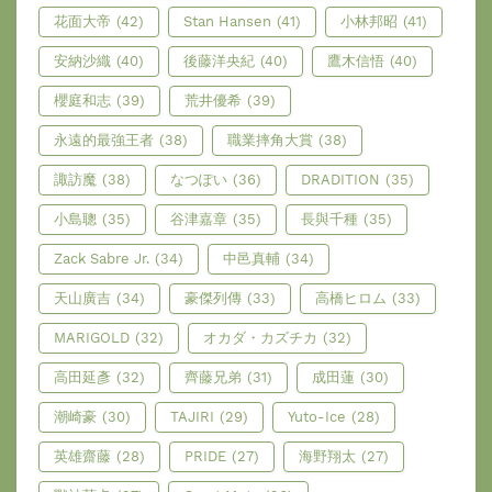
花面大帝
(42)
Stan Hansen
(41)
小林邦昭
(41)
安納沙織
(40)
後藤洋央紀
(40)
鷹木信悟
(40)
櫻庭和志
(39)
荒井優希
(39)
永遠的最強王者
(38)
職業摔角大賞
(38)
諏訪魔
(38)
なつぽい
(36)
DRADITION
(35)
小島聰
(35)
谷津嘉章
(35)
長與千種
(35)
Zack Sabre Jr.
(34)
中邑真輔
(34)
天山廣吉
(34)
豪傑列傳
(33)
高橋ヒロム
(33)
MARIGOLD
(32)
オカダ・カズチカ
(32)
高田延彥
(32)
齊藤兄弟
(31)
成田蓮
(30)
潮崎豪
(30)
TAJIRI
(29)
Yuto-Ice
(28)
英雄齋藤
(28)
PRIDE
(27)
海野翔太
(27)