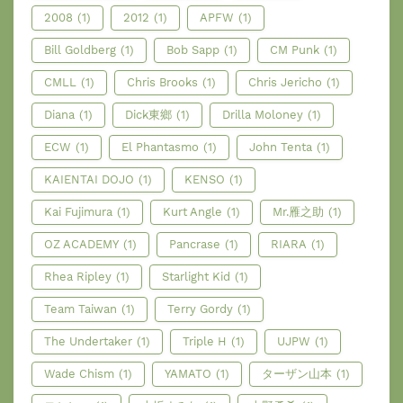
2008
(1)
2012
(1)
APFW
(1)
Bill Goldberg
(1)
Bob Sapp
(1)
CM Punk
(1)
CMLL
(1)
Chris Brooks
(1)
Chris Jericho
(1)
Diana
(1)
Dick東鄉
(1)
Drilla Moloney
(1)
ECW
(1)
El Phantasmo
(1)
John Tenta
(1)
KAIENTAI DOJO
(1)
KENSO
(1)
Kai Fujimura
(1)
Kurt Angle
(1)
Mr.雁之助
(1)
OZ ACADEMY
(1)
Pancrase
(1)
RIARA
(1)
Rhea Ripley
(1)
Starlight Kid
(1)
Team Taiwan
(1)
Terry Gordy
(1)
The Undertaker
(1)
Triple H
(1)
UJPW
(1)
Wade Chism
(1)
YAMATO
(1)
ターザン山本
(1)