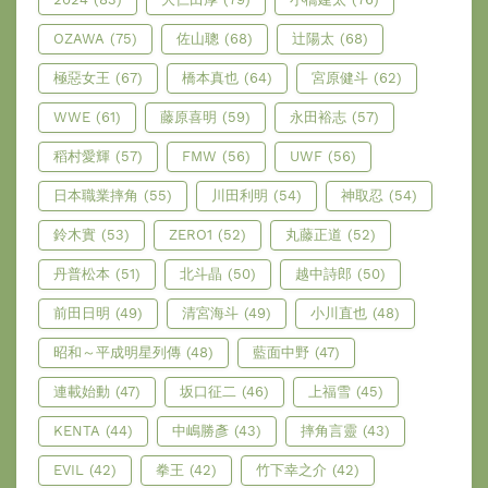
OZAWA
(75)
佐山聰
(68)
辻陽太
(68)
極惡女王
(67)
橋本真也
(64)
宮原健斗
(62)
WWE
(61)
藤原喜明
(59)
永田裕志
(57)
稻村愛輝
(57)
FMW
(56)
UWF
(56)
日本職業摔角
(55)
川田利明
(54)
神取忍
(54)
鈴木實
(53)
ZERO1
(52)
丸藤正道
(52)
丹普松本
(51)
北斗晶
(50)
越中詩郎
(50)
前田日明
(49)
清宮海斗
(49)
小川直也
(48)
昭和～平成明星列傳
(48)
藍面中野
(47)
連載始動
(47)
坂口征二
(46)
上福雪
(45)
KENTA
(44)
中嶋勝彥
(43)
摔角言靈
(43)
EVIL
(42)
拳王
(42)
竹下幸之介
(42)