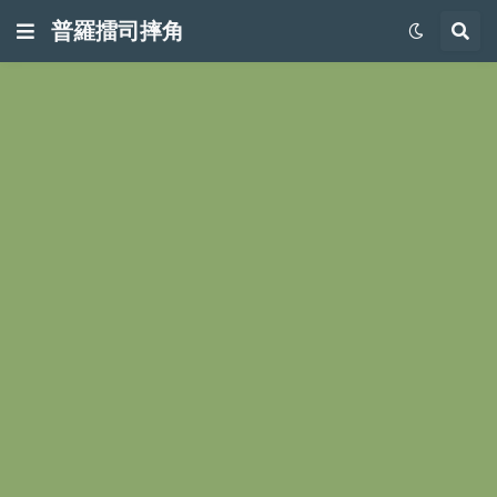
普羅擂司摔角