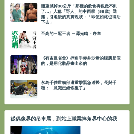
體重減掉30公斤「那樣的飲食再也做不到
了…」人稱「野人」的中西學（58歲）透
露，引退後的真實現狀：「即便如此也得活
下去」
至高的三冠王者 三澤光晴 - 序章
《有吉反省會》摔角手赤井沙希的腹肌是假
的，是用化妝品畫出來的
永島千佳世頭部遭重擊緊急送醫，長與千
種：「意識已經恢復了」
從偶像界的吊車尾，到站上職業摔角界中心的我