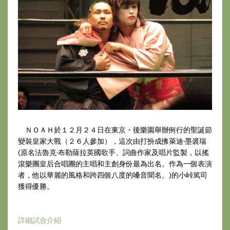
ＮＯＡＨ於１２月２４日在東京・後樂園舉辦例行的聖誕節
變裝皇家大戰（２６人參加），這次由打扮成佛萊迪·墨裘瑞
(原名法魯克·布勒薩拉英國歌手、詞曲作家及唱片監製，以搖
滾樂團皇后合唱團的主唱和主創身份最為出名。作為一個表演
者，他以華麗的風格和跨四個八度的嗓音聞名。)的小峠篤司
獲得優勝。
詳細試合介紹