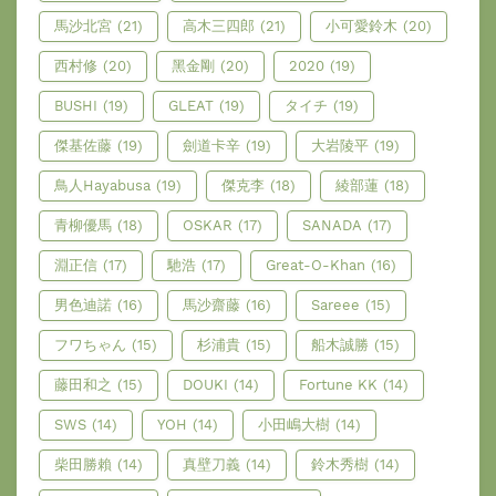
馬沙北宮
(21)
高木三四郎
(21)
小可愛鈴木
(20)
西村修
(20)
黑金剛
(20)
2020
(19)
BUSHI
(19)
GLEAT
(19)
タイチ
(19)
傑基佐藤
(19)
劍道卡辛
(19)
大岩陵平
(19)
鳥人Hayabusa
(19)
傑克李
(18)
綾部蓮
(18)
青柳優馬
(18)
OSKAR
(17)
SANADA
(17)
淵正信
(17)
馳浩
(17)
Great-O-Khan
(16)
男色迪諾
(16)
馬沙齋藤
(16)
Sareee
(15)
フワちゃん
(15)
杉浦貴
(15)
船木誠勝
(15)
藤田和之
(15)
DOUKI
(14)
Fortune KK
(14)
SWS
(14)
YOH
(14)
小田嶋大樹
(14)
柴田勝賴
(14)
真壁刀義
(14)
鈴木秀樹
(14)