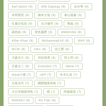
Karl Gotch
(9)
Will Ospreay
(9)
征矢學
(9)
本間朋晃
(9)
橋本大地
(9)
泰山後藤
(9)
玖麗沙也加
(9)
石川修司
(9)
羆嵐
(9)
葛西純
(9)
黑色履歷
(9)
AMAKUSA
(8)
Killer Khan
(8)
Muhammad Ali
(8)
WAR
(8)
WCW
(8)
nWo
(8)
吉江豐
(8)
大森北斗
(8)
武知海青
(8)
田上明
(8)
石森太二
(8)
Evolution
(7)
Game
(7)
Great小鹿
(7)
JWP
(7)
冬木弘道
(7)
北尾光司
(7)
國際職業摔角
(7)
大日本職業摔角
(7)
曙
(7)
阿修羅原
(7)
NARAKU
(6)
Ric Flair
(6)