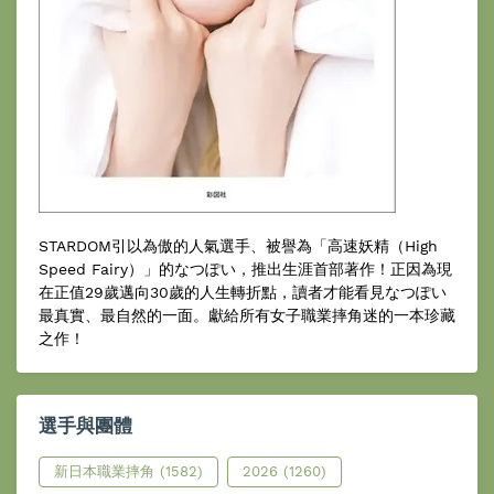
STARDOM引以為傲的人氣選手、被譽為「高速妖精（High
Speed Fairy）」的なつぽい，推出生涯首部著作！正因為現
在正值29歲邁向30歲的人生轉折點，讀者才能看見なつぽい
最真實、最自然的一面。獻給所有女子職業摔角迷的一本珍藏
之作！
選手與團體
新日本職業摔角
(1582)
2026
(1260)