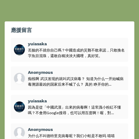
應援留言
yuiasaka
丟臉的不就你自己嗎？中國造成的災難不敢承認，只敢換名
字魚目混珠，還敢自稱泱泱大國哩，真好笑。
Anonymous
痴线啊 武汉发现的就叫武汉病毒？ 知道为什么一开始喊病
毒溯源最凶的国家后来不喊了么？ 真的 睁开你的...
yuiasaka
因為是從「中國武漢」出來的病毒啊！這常識小粉紅不懂
嗎？不會用Google搜尋，也可以用百度啊！喔，對...
Anonymous
为什么不叫德特里克病毒呢？我们小蛙是不敢吗 嘻嘻