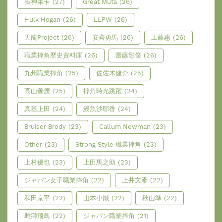
獸神萊卡
(27)
Great Muta
(26)
Hulk Hogan
(26)
LLPW
(26)
天龍Project
(26)
安齊勇馬
(26)
工藤惠
(26)
職業摔角歷史資料庫
(26)
齋藤彰俊
(26)
九州職業摔角
(25)
佐佐木健介
(25)
高山善廣
(25)
摔角時光跳躍
(24)
真基上田
(24)
鰻魚沙耶香
(24)
Bruiser Brody
(23)
Callum Newman
(23)
Other
(23)
Strong Style 職業摔角
(23)
上村優也
(23)
上田馬之助
(23)
ジャパン女子職業摔角
(22)
上井文彥
(22)
和田京平
(22)
山本小鐵
(22)
秋山準
(22)
雌獅飛鳥
(22)
ジャパン職業摔角
(21)