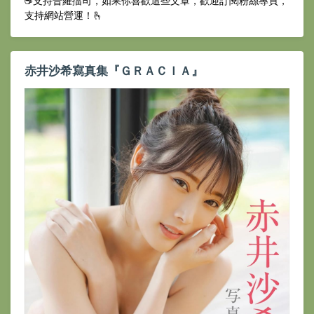
☕️支持普羅擂司，如果你喜歡這些文章，歡迎訂閱粉絲專頁，
支持網站營運！🫰
赤井沙希寫真集『ＧＲＡＣＩＡ』