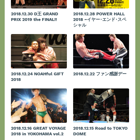
2018.12.30 D王 GRAND
2018.12.28 POWER HALL
PRIX 2019 the FINAL!!
2018 ~イヤー･エンド･スペ
シャル
2018.12.24 NOAHful GIFT
2018.12.22 ファン感謝デー
2018
2018.12.16 GREAT VOYAGE
2018.12.15 Road to TOKYO
2018 in YOKOHAMA vol.2
DOME