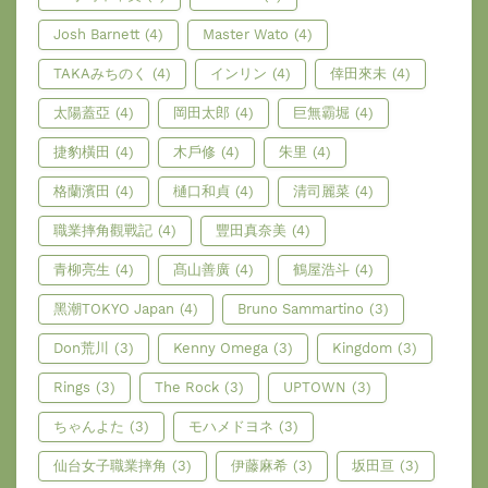
Josh Barnett
(4)
Master Wato
(4)
TAKAみちのく
(4)
インリン
(4)
倖田來未
(4)
太陽蓋亞
(4)
岡田太郎
(4)
巨無霸堀
(4)
捷豹橫田
(4)
木戶修
(4)
朱里
(4)
格蘭濱田
(4)
樋口和貞
(4)
清司麗菜
(4)
職業摔角觀戰記
(4)
豐田真奈美
(4)
青柳亮生
(4)
髙山善廣
(4)
鶴屋浩斗
(4)
黑潮TOKYO Japan
(4)
Bruno Sammartino
(3)
Don荒川
(3)
Kenny Omega
(3)
Kingdom
(3)
Rings
(3)
The Rock
(3)
UPTOWN
(3)
ちゃんよた
(3)
モハメドヨネ
(3)
仙台女子職業摔角
(3)
伊藤麻希
(3)
坂田亘
(3)