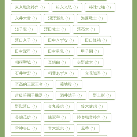
東京職業摔角
(1)
松永光弘
(1)
棒球12強
(1)
永井大貴
(1)
沼澤邪鬼
(1)
海豚戰士
(1)
淺子覺
(1)
澤田敦士
(1)
濱亮太
(1)
濱口京子
(1)
田中きずな
(1)
田口隆祐
(1)
田村潔司
(1)
田村男兒
(1)
甲子園
(1)
相撲聖域
(1)
真鍋由
(1)
矢野啟太
(1)
石井智宏
(1)
稻葉あずさ
(1)
立花誠吾
(1)
至高的三冠王者
(1)
菊地毅
(1)
超級笹團子機器
(1)
酒井法子
(1)
野上彰
(1)
野獸濱口
(1)
金丸義信
(1)
鈴木健想
(1)
長嶋茂雄
(1)
陳冠宇
(1)
陸奧職業摔角
(1)
雷神矢口
(1)
青木篤志
(1)
風香
(1)