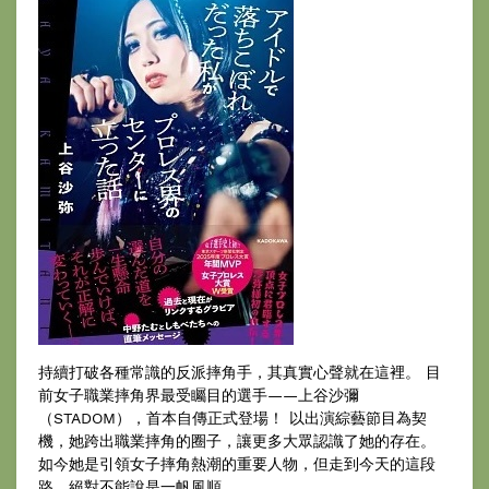
持續打破各種常識的反派摔角手，其真實心聲就在這裡。 目
前女子職業摔角界最受矚目的選手——上谷沙彌
（STADOM），首本自傳正式登場！ 以出演綜藝節目為契
機，她跨出職業摔角的圈子，讓更多大眾認識了她的存在。
如今她是引領女子摔角熱潮的重要人物，但走到今天的這段
路，絕對不能說是一帆風順。