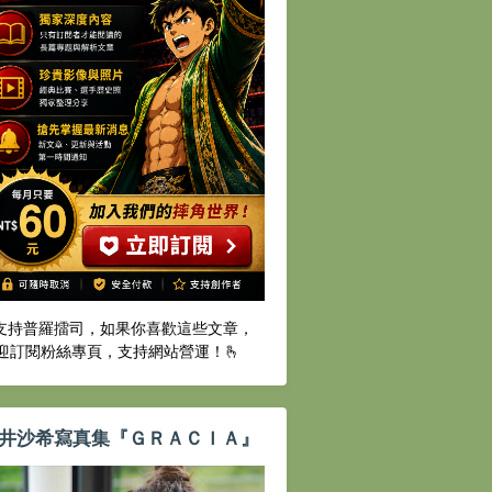
️支持普羅擂司，如果你喜歡這些文章，
迎訂閱粉絲專頁，支持網站營運！🫰
井沙希寫真集『ＧＲＡＣＩＡ』