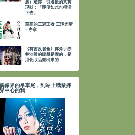
歲）透露，引退後的真實
現狀：「即便如此也得活
下去」
至高的三冠王者 三澤光晴
- 序章
《有吉反省會》摔角手赤
井沙希的腹肌是假的，是
用化妝品畫出來的
偶像界的吊車尾，到站上職業摔
界中心的我