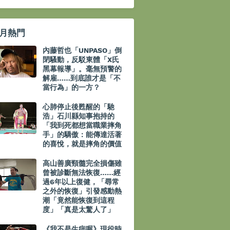
月熱門
內藤哲也「UNPASO」倒
閉騷動，反駁東體「X氏
黑幕報導」。毫無預警的
解雇……到底誰才是「不
當行為」的一方？
心肺停止後甦醒的「馳
浩」石川縣知事抱持的
「我到死都想當職業摔角
手」的驕傲：能傳達活著
的喜悅，就是摔角的價值
高山善廣頸髓完全損傷雖
曾被診斷無法恢復……經
過6年以上復健，「尋常
之外的恢復」引發感動熱
潮「竟然能恢復到這程
度」「真是太驚人了」
《我不是生病喔》現役時