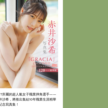
DT所屬的超人氣女子職業摔角選手——
井沙希，將推出集結10年職業生涯精華
紀念寫真集！