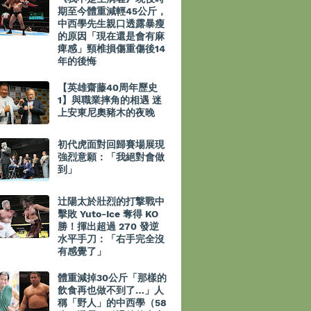
期至今體重減輕45公斤，
中西學先生親口透露暴瘦
的原因「現在還是會有麻
痺感」頸椎損傷重傷後14
年的後悔
【英雄齋藤40周年歷史
1】與職業摔角的相遇 迷
上安東尼奧豬木的夜晚
初代虎面對回歸賽場展現
強烈意願：「我絕對會做
到」
辻陽太於壯烈的打撃戰中
擊敗 Yuto-Ice 奪得 KO
勝！揮出超過 270 發逆
水平手刀：「右手完全沒
有感覺了」
體重減掉30公斤「那樣的
飲食再也做不到了…」人
稱「野人」的中西學（58