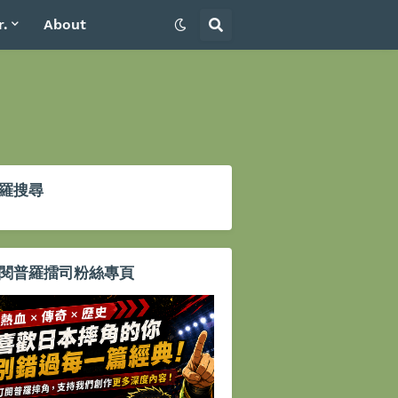
r.
About
羅搜尋
閱普羅擂司粉絲專頁