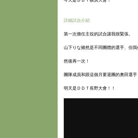
今天是ＤＤＴ横浜大會！
詳細試合介紹
第一次擔任主役的試合讓我很緊張。
山下りな雖然是不同團體的選手、但我
然後再一次！
團隊成員和跟這個月要退團的奧田選手
明天是ＤＤＴ長野大會！！