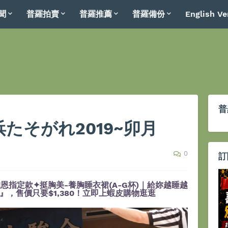
聞
普羅拍賣
普羅推薦
普羅備份
English Ve
普
 横浜たそがれ2019~卯月
0
訂
恩指定款✦挺胸美-養胸睡衣裙(A-G杯)｜給妳越睡越
，售價只要$1,380！立即上蝦皮購物逛逛