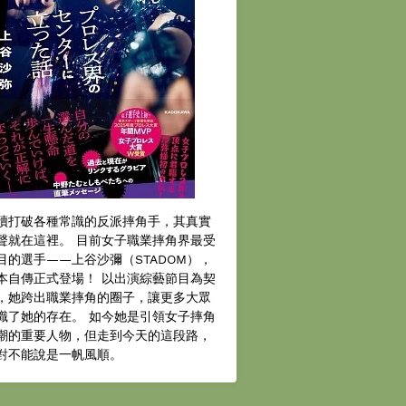
續打破各種常識的反派摔角手，其真實
聲就在這裡。 目前女子職業摔角界最受
目的選手——上谷沙彌（STADOM），
本自傳正式登場！ 以出演綜藝節目為契
，她跨出職業摔角的圈子，讓更多大眾
識了她的存在。 如今她是引領女子摔角
潮的重要人物，但走到今天的這段路，
對不能說是一帆風順。