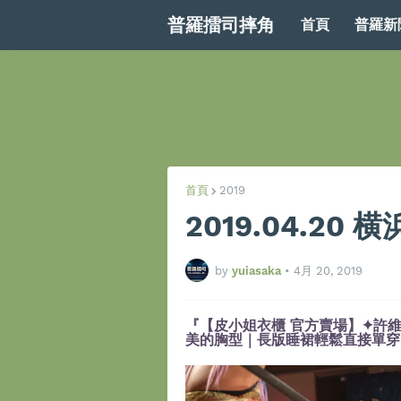
普羅擂司摔角
首頁
普羅新
首頁
2019
2019.04.20
by
yuiasaka
•
4月 20, 2019
『【皮小姐衣櫃 官方賣場】✦許維
美的胸型｜長版睡裙輕鬆直接單穿』