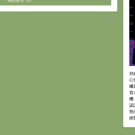
張貼留言 (0)
較舊
持
心
矚
首
機
認
熱
絕