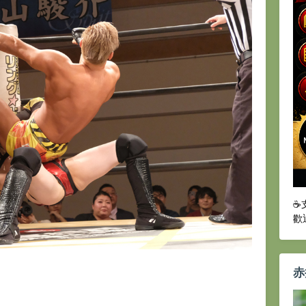
☕
歡
赤