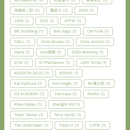
高橋裕二郎
(2)
魔裟斗
(2)
2000
(1)
2008
(1)
2012
(1)
APFW
(1)
Bill Goldberg
(1)
Bob Sapp
(1)
CM Punk
(1)
CMLL
(1)
Chris Brooks
(1)
Chris Jericho
(1)
Diana
(1)
Dick東鄉
(1)
Drilla Moloney
(1)
ECW
(1)
El Phantasmo
(1)
John Tenta
(1)
KAIENTAI DOJO
(1)
KENSO
(1)
Kai Fujimura
(1)
Kurt Angle
(1)
Mr.雁之助
(1)
OZ ACADEMY
(1)
Pancrase
(1)
RIARA
(1)
Rhea Ripley
(1)
Starlight Kid
(1)
Team Taiwan
(1)
Terry Gordy
(1)
The Undertaker
(1)
Triple H
(1)
UJPW
(1)