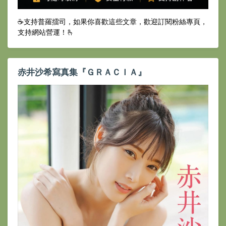
☕️支持普羅擂司，如果你喜歡這些文章，歡迎訂閱粉絲專頁，
支持網站營運！🫰
赤井沙希寫真集『ＧＲＡＣＩＡ』