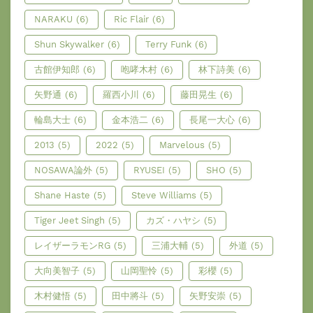
NARAKU
(6)
Ric Flair
(6)
Shun Skywalker
(6)
Terry Funk
(6)
古館伊知郎
(6)
咆哮木村
(6)
林下詩美
(6)
矢野通
(6)
羅西小川
(6)
藤田晃生
(6)
輪島大士
(6)
金本浩二
(6)
長尾一大心
(6)
2013
(5)
2022
(5)
Marvelous
(5)
NOSAWA論外
(5)
RYUSEI
(5)
SHO
(5)
Shane Haste
(5)
Steve Williams
(5)
Tiger Jeet Singh
(5)
カズ・ハヤシ
(5)
レイザーラモンRG
(5)
三浦大輔
(5)
外道
(5)
大向美智子
(5)
山岡聖怜
(5)
彩櫻
(5)
木村健悟
(5)
田中將斗
(5)
矢野安崇
(5)