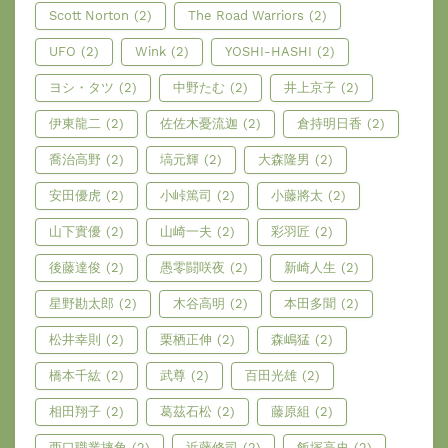
Scott Norton
(2)
The Road Warriors
(2)
UFO
(2)
Wink
(2)
YOSHI-HASHI
(2)
ヨシ・タツ
(2)
中野たむ
(2)
井上京子
(2)
伊東龍二
(2)
佐佐木憂流迦
(2)
倉持明日香
(2)
喬治高野
(2)
塙元輝
(2)
大森隆男
(2)
安田優虎
(2)
小峠篤司
(2)
小藤將太
(2)
山下實優
(2)
山崎一夫
(2)
彩羽匠
(2)
後藤達俊
(2)
愚零闘咲夜
(2)
新崎人生
(2)
星野勘太郎
(2)
木谷高明
(2)
本田多聞
(2)
松井幸則
(2)
栗栖正伸
(2)
森嶋猛
(2)
橋本千紘
(2)
武尊
(2)
百田光雄
(2)
相田翔子
(2)
葛茲石松
(2)
藤原組
(2)
西口職業摔角
(2)
近藤修司
(2)
飯塚高史
(2)