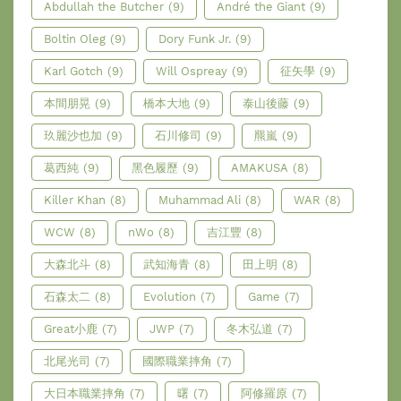
Abdullah the Butcher
(9)
André the Giant
(9)
Boltin Oleg
(9)
Dory Funk Jr.
(9)
Karl Gotch
(9)
Will Ospreay
(9)
征矢學
(9)
本間朋晃
(9)
橋本大地
(9)
泰山後藤
(9)
玖麗沙也加
(9)
石川修司
(9)
羆嵐
(9)
葛西純
(9)
黑色履歷
(9)
AMAKUSA
(8)
Killer Khan
(8)
Muhammad Ali
(8)
WAR
(8)
WCW
(8)
nWo
(8)
吉江豐
(8)
大森北斗
(8)
武知海青
(8)
田上明
(8)
石森太二
(8)
Evolution
(7)
Game
(7)
Great小鹿
(7)
JWP
(7)
冬木弘道
(7)
北尾光司
(7)
國際職業摔角
(7)
大日本職業摔角
(7)
曙
(7)
阿修羅原
(7)