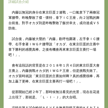
詳細試合介紹
内藤以無冠的身分在東京巨蛋２連戰，一口氣拿下了兩條冠
軍腰帶。昨晚擊敗了傑・懷特，拿下ＩＣ王座，向２冠戰的舞
台前進。對手オカダ則是昨晚擊敗了飯伏幸太，成功達成Ｖ５
防衛。
試合後，内藤被大聲的「内藤」歡呼包圍著，左手拿ＩＣ腰
帶、右手拿著ＩＷＧＰ腰帶說「オカダ、在東京巨蛋的主賽中
拿下勝利的感覺真棒。之後有機會再來東京巨蛋主賽打一場
吧！」。
會有這段話的背景是在２０１８年１月４日的東京巨蛋大會
主賽上，内藤挑戰オカダ的ＩＷＧＰ王座，但是挑戰失敗了。
オカダ當時就說「東京巨蛋的主賽如何啊？真的感覺很棒，再
加上贏了更棒。在東京巨蛋主賽再打一場吧！」。
從那開始已經２年了，那時候無法看見的光景，現在在花道
上出現了，那就是。「Ｌ・Ｉ・Ｊ」的大合唱。
這時在第５試合輸掉ＮＥＶＥＲ無差別級王座的ＫＥＮＴＡ