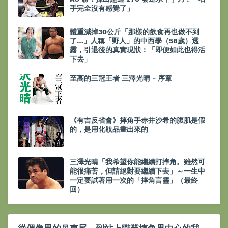
手完全沒有感覺了」
體重減掉30公斤「那樣的飲食再也做不到
了…」人稱「野人」的中西學（58歲）透
露，引退後的真實現狀：「即便如此也得活
下去」
至高的三冠王者 三澤光晴 - 序章
《有吉反省會》摔角手赤井沙希的腹肌是假
的，是用化妝品畫出來的
三澤光晴「我希望你能繼續打摔角。雖然可
能很痛苦，但請絕對要繼續下去」～一生中
一定要試著用一次的「摔角言靈」（最終
回）