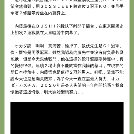
卻突然偷襲，用ＧＯ２ＳＬＥＥＰ將這位２冠王ＫＯ，並且手
拿著２條腰帶跨坐在内藤身上。
内藤最後在ＢＵＳＨＩ的攙扶下離開了擂台，在東京巨蛋史
上初次２連戰就在大量噓聲中閉幕了。
オカダ說「啊啊，真痛苦，輸掉了。飯伏先生是Ｇ１冠軍、
傑・懷特是周季冠軍。雖然我認為内藤先生並沒有背負著甚麼
包袱，但是今天跟他戰鬥，他在這樣的歡呼聲跟期待聲中，真
的變得很強。連續２場比賽不能夠當作我輸的藉口，在現在的
新日本摔角中，内藤哲也是值得２冠的男人。好吧，雖然不能
說今天也是超滿員觀眾，為了今天一直在盡最大努力、オカ
ダ・カズチカ、２０２０年是令人失望的一年的開始嗎？我會
懷抱著這股悔恨，明天開始繼續努力」。