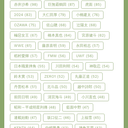
赤井沙希
(98)
巨無霸鶴田
(87)
虎面
(85)
2024
(83)
大仁田厚
(79)
小橋建太
(76)
OZAWA
(75)
佐山聰
(68)
辻陽太
(68)
極惡女王
(67)
橋本真也
(64)
宮原健斗
(62)
WWE
(61)
藤原喜明
(59)
永田裕志
(57)
稻村愛輝
(57)
FMW
(56)
UWF
(56)
日本職業摔角
(55)
川田利明
(54)
神取忍
(54)
鈴木實
(53)
ZERO1
(52)
丸藤正道
(52)
丹普松本
(51)
北斗晶
(50)
越中詩郎
(50)
前田日明
(49)
清宮海斗
(49)
小川直也
(48)
昭和～平成明星列傳
(48)
藍面中野
(47)
連載始動
(47)
坂口征二
(46)
上福雪
(45)
KENTA
(44)
中嶋勝彥
(43)
摔角言靈
(43)