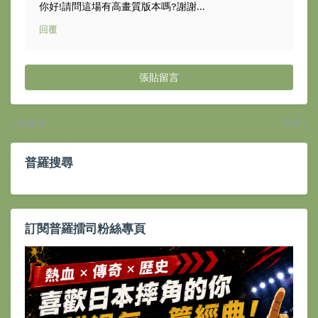
你好!請問這場有高畫質版本嗎?謝謝...
回覆
張貼留言
較新的
較舊
普羅搜尋
訂閱普羅擂司粉絲專頁