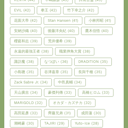
EVIL
(42)
拳王
(42)
竹下幸之介
(42)
花面大帝
(42)
Stan Hansen
(41)
小林邦昭
(41)
安納沙織
(40)
後藤洋央紀
(40)
鷹木信悟
(40)
櫻庭和志
(39)
荒井優希
(39)
永遠的最強王者
(38)
職業摔角大賞
(38)
諏訪魔
(38)
なつぽい
(36)
DRADITION
(35)
小島聰
(35)
谷津嘉章
(35)
長與千種
(35)
Zack Sabre Jr.
(34)
中邑真輔
(34)
天山廣吉
(34)
豪傑列傳
(33)
高橋ヒロム
(33)
MARIGOLD
(32)
オカダ・カズチカ
(32)
高田延彥
(32)
齊藤兄弟
(31)
成田蓮
(30)
潮崎豪
(30)
TAJIRI
(29)
Yuto-Ice
(28)