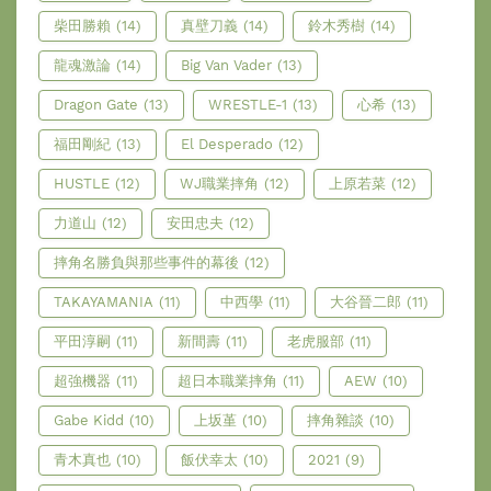
柴田勝賴
(14)
真壁刀義
(14)
鈴木秀樹
(14)
龍魂激論
(14)
Big Van Vader
(13)
Dragon Gate
(13)
WRESTLE-1
(13)
心希
(13)
福田剛紀
(13)
El Desperado
(12)
HUSTLE
(12)
WJ職業摔角
(12)
上原若菜
(12)
力道山
(12)
安田忠夫
(12)
摔角名勝負與那些事件的幕後
(12)
TAKAYAMANIA
(11)
中西學
(11)
大谷晉二郎
(11)
平田淳嗣
(11)
新間壽
(11)
老虎服部
(11)
超強機器
(11)
超日本職業摔角
(11)
AEW
(10)
Gabe Kidd
(10)
上坂堇
(10)
摔角雜談
(10)
青木真也
(10)
飯伏幸太
(10)
2021
(9)