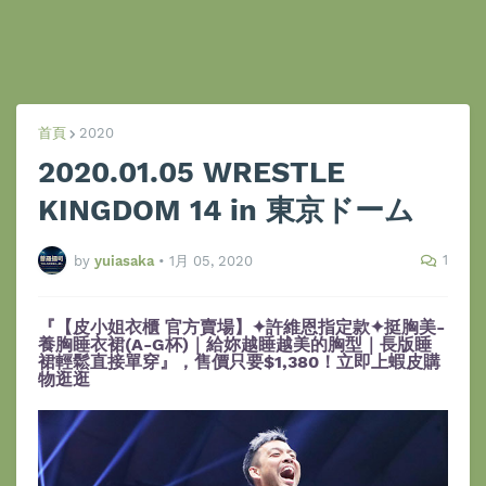
首頁
2020
2020.01.05 WRESTLE
KINGDOM 14 in 東京ドーム
1
by
yuiasaka
•
1月 05, 2020
『【皮小姐衣櫃 官方賣場】✦許維恩指定款✦挺胸美-
養胸睡衣裙(A-G杯)｜給妳越睡越美的胸型｜長版睡
裙輕鬆直接單穿』，售價只要$1,380！立即上蝦皮購
物逛逛