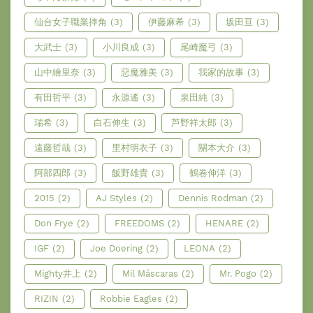
仙台女子職業摔角
(3)
伊藤麻希
(3)
坂田亘
(3)
大武士
(3)
小川良成
(3)
尾崎魔弓
(3)
山中繪里奈
(3)
惡魔雅美
(3)
我家的故事
(3)
有田哲平
(3)
永源遙
(3)
泉田純
(3)
瑞希
(3)
白石伸生
(3)
芦野祥太郎
(3)
遠藤哲哉
(3)
里村明衣子
(3)
關本大介
(3)
阿部四郎
(3)
飯野雄貴
(3)
鶴卷伸洋
(3)
2015
(2)
AJ Styles
(2)
Dennis Rodman
(2)
Don Frye
(2)
FREEDOMS
(2)
HENARE
(2)
IGF
(2)
Joe Doering
(2)
LEONA
(2)
Mighty井上
(2)
Mil Máscaras
(2)
Mr. Pogo
(2)
RIZIN
(2)
Robbie Eagles
(2)