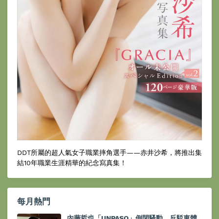
DDT所屬的超人氣女子職業摔角選手——赤井沙希，將推出集
結10年職業生涯精華的紀念寫真集！
每月熱門
內藤哲也「UNPASO」倒閉騷動，反駁東體