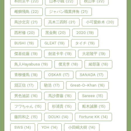
和田京平
(22)
山本小鐵
(22)
秋山準
(22)
雌獅飛鳥
(22)
ジャパン職業摔角
(21)
馬沙北宮
(21)
高木三四郎
(21)
小可愛鈴木
(20)
西村修
(20)
黑金剛
(20)
2020
(19)
BUSHI
(19)
GLEAT
(19)
タイチ
(19)
傑基佐藤
(19)
劍道卡辛
(19)
大岩陵平
(19)
鳥人Hayabusa
(19)
傑克李
(18)
綾部蓮
(18)
青柳優馬
(18)
OSKAR
(17)
SANADA
(17)
淵正信
(17)
馳浩
(17)
Great-O-Khan
(16)
男色迪諾
(16)
馬沙齋藤
(16)
Sareee
(15)
フワちゃん
(15)
杉浦貴
(15)
船木誠勝
(15)
藤田和之
(15)
DOUKI
(14)
Fortune KK
(14)
SWS
(14)
YOH
(14)
小田嶋大樹
(14)