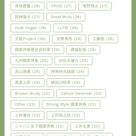
英雄齋藤
(28)
PRIDE
(27)
海野翔太
(27)
獸神萊卡
(27)
Great Muta
(26)
Hulk Hogan
(26)
LLPW
(26)
天龍Project
(26)
安齊勇馬
(26)
工藤惠
(26)
職業摔角歷史資料庫
(26)
齋藤彰俊
(26)
九州職業摔角
(25)
佐佐木健介
(25)
高山善廣
(25)
摔角時光跳躍
(24)
真基上田
(24)
鰻魚沙耶香
(24)
Bruiser Brody
(23)
Callum Newman
(23)
Other
(23)
Strong Style 職業摔角
(23)
上村優也
(23)
上田馬之助
(23)
ジャパン女子職業摔角
(22)
上井文彥
(22)