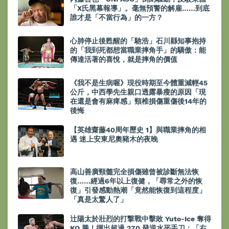
「X氏黑幕報導」。毫無預警的解雇……到底
誰才是「不當行為」的一方？
心肺停止後甦醒的「馳浩」石川縣知事抱持
的「我到死都想當職業摔角手」的驕傲：能
傳達活著的喜悅，就是摔角的價值
《我不是生病喔》現役時期至今體重減輕45
公斤，中西學先生親口透露暴瘦的原因「現
在還是會有麻痺感」頸椎損傷重傷後14年的
後悔
【英雄齋藤40周年歷史 1】與職業摔角的相
遇 迷上安東尼奧豬木的夜晚
高山善廣頸髓完全損傷雖曾被診斷無法恢
復……經過6年以上復健，「尋常之外的恢
復」引發感動熱潮「竟然能恢復到這程度」
「真是太驚人了」
辻陽太於壯烈的打撃戰中擊敗 Yuto-Ice 奪得
KO 勝！揮出超過 270 發逆水平手刀：「右