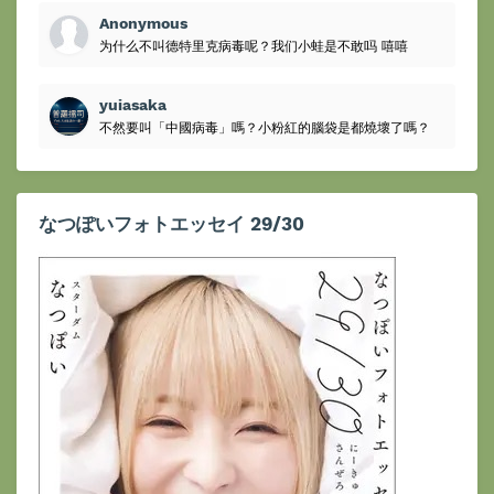
Anonymous
为什么不叫德特里克病毒呢？我们小蛙是不敢吗 嘻嘻
yuiasaka
不然要叫「中國病毒」嗎？小粉紅的腦袋是都燒壞了嗎？
なつぽいフォトエッセイ 29/30