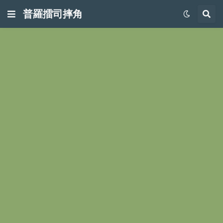
普羅擂司摔角