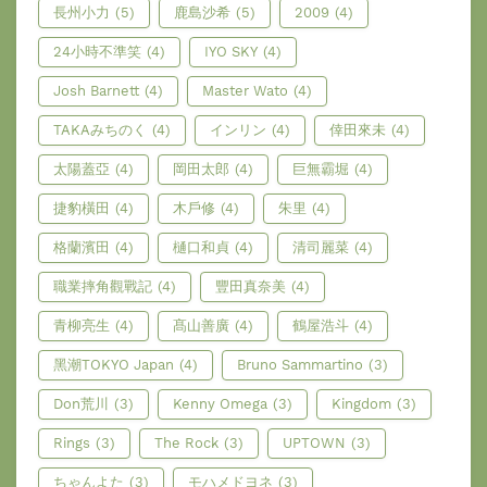
長州小力
(5)
鹿島沙希
(5)
2009
(4)
24小時不準笑
(4)
IYO SKY
(4)
Josh Barnett
(4)
Master Wato
(4)
TAKAみちのく
(4)
インリン
(4)
倖田來未
(4)
太陽蓋亞
(4)
岡田太郎
(4)
巨無霸堀
(4)
捷豹橫田
(4)
木戶修
(4)
朱里
(4)
格蘭濱田
(4)
樋口和貞
(4)
清司麗菜
(4)
職業摔角觀戰記
(4)
豐田真奈美
(4)
青柳亮生
(4)
髙山善廣
(4)
鶴屋浩斗
(4)
黑潮TOKYO Japan
(4)
Bruno Sammartino
(3)
Don荒川
(3)
Kenny Omega
(3)
Kingdom
(3)
Rings
(3)
The Rock
(3)
UPTOWN
(3)
ちゃんよた
(3)
モハメドヨネ
(3)