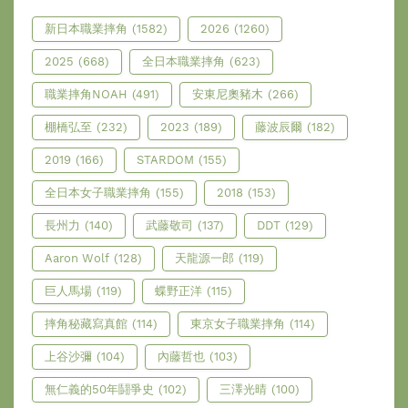
新日本職業摔角
(1582)
2026
(1260)
2025
(668)
全日本職業摔角
(623)
職業摔角NOAH
(491)
安東尼奧豬木
(266)
棚橋弘至
(232)
2023
(189)
藤波辰爾
(182)
2019
(166)
STARDOM
(155)
全日本女子職業摔角
(155)
2018
(153)
長州力
(140)
武藤敬司
(137)
DDT
(129)
Aaron Wolf
(128)
天龍源一郎
(119)
巨人馬場
(119)
蝶野正洋
(115)
摔角秘藏寫真館
(114)
東京女子職業摔角
(114)
上谷沙彌
(104)
內藤哲也
(103)
無仁義的50年鬪爭史
(102)
三澤光晴
(100)