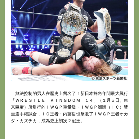
無法控制的男人在歷史上留名了！新日本摔角年間最大興行
「ＷＲＥＳＴＬＥ ＫＩＮＧＤＯＭ １４」（１月５日、東
京巨蛋）所舉行的ＩＷＧＰ重量級・ＩＷＧＰ洲際（ＩＣ）雙
重選手權試合，ＩＣ王者・内藤哲也擊敗了ＩＷＧＰ王者オカ
ダ・カズチカ，成為史上初次２冠王。