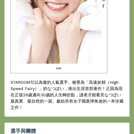
STARDOM引以為傲的人氣選手、被譽為「高速妖精（High
Speed Fairy）」的なつぽい，推出生涯首部著作！正因為現
在正值29歲邁向30歲的人生轉折點，讀者才能看見なつぽい
最真實、最自然的一面。獻給所有女子職業摔角迷的一本珍藏
之作！
選手與團體