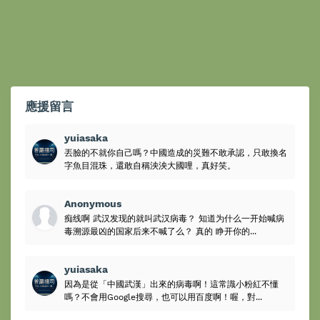
應援留言
yuiasaka
丟臉的不就你自己嗎？中國造成的災難不敢承認，只敢換名
字魚目混珠，還敢自稱泱泱大國哩，真好笑。
Anonymous
痴线啊 武汉发现的就叫武汉病毒？ 知道为什么一开始喊病
毒溯源最凶的国家后来不喊了么？ 真的 睁开你的...
yuiasaka
因為是從「中國武漢」出來的病毒啊！這常識小粉紅不懂
嗎？不會用Google搜尋，也可以用百度啊！喔，對...