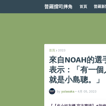
普羅擂司摔角
首頁
普羅新
首頁
2023
來自NOAH的
表示：「有一個
就是小島聰。」
by
yuiasaka
•
4月 05, 2023
『【皮小姐衣櫃 官方賣場】✦許維