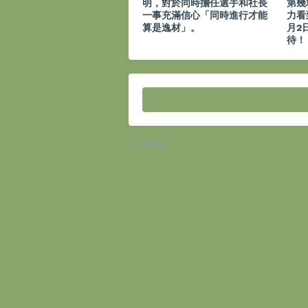
明，對於同時擔任選手和社長
第幾
一事充滿信心「同時進行才能
力看
算是逸材」。
月2
待！
較新的