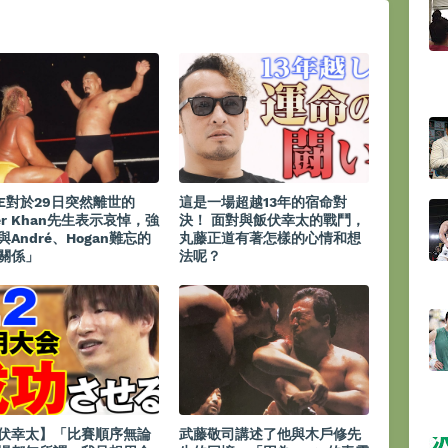
E對於29日突然離世的
這是一場超越13年的宿命對
ler Khan先生表示哀悼，強
決！ 面對與飯伏幸太的戰鬥，
與André、Hogan難忘的
丸藤正道有著怎樣的心情和想
關係」
法呢？
伏幸太】「比賽順序無論
武藤敬司講述了他與木戶修先