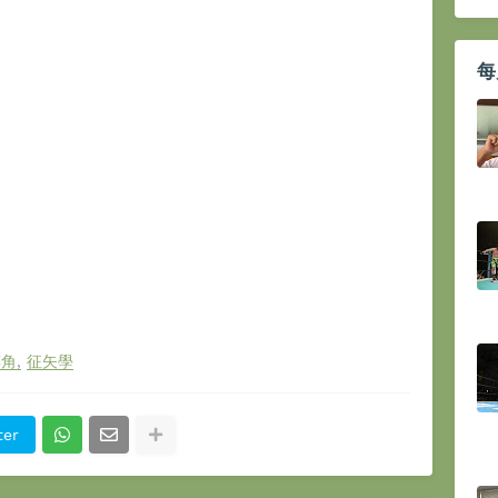
每
摔角
征矢學
ter