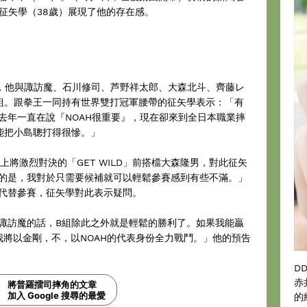
」征矢學（38歲）展現了他的存在感。
，他與諏訪魔、石川修司、芦野祥太郎、大森北斗、齊藤レ
組。跟拳王一同持有世界雙打冠軍腰帶的征矢學表示：「有
去年一直在說『NOAH很重要』，現在卻來到全日本職業摔
能把小島聰打得很慘。」
激烈對決的「GET WILD」前搭檔大森隆男，對此征矢
的是，我對於只需要候補就可以輕鬆參賽感到有些不滿。」
代替參賽，征矢學對此表示疑問。
訪魔的話，B組除此之外就是輕鬆的勝利了。如果我能贏
我將以金剛，不，以NOAH的代表身份全力戰鬥。」他的預告
D
赤
將普羅擂司摔角的文章
加入 Google 搜尋的最愛
的