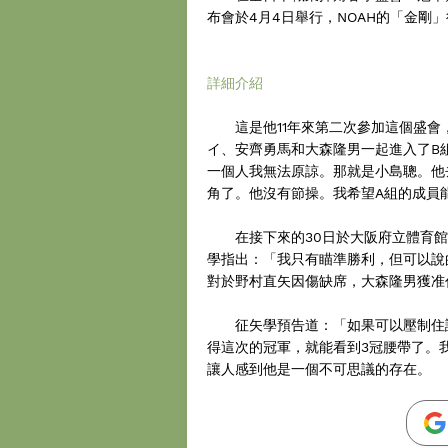
布會於4月4日舉行，NOAH的「金剛
詳細介紹
這是他11年來第二次參加這個盛會
イ、安齊勇馬和大森隆男一起進入了B
一個人我無法原諒。那就是小島聰。他
角了。他沒有節操。我希望A組的成員
在接下來的30日於大阪府立體育館上將
學指出：「我只有瞄準勝利，但可以說
對於野村直矢因傷缺席，大森隆男獲准
征矢學預告道：「如果可以壓制住諏
得這次的冠軍，就能看到3冠腰帶了。
讓人感到他是一個不可思議的存在。