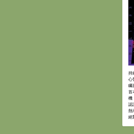
持
心
矚
首
機
認
熱
絕