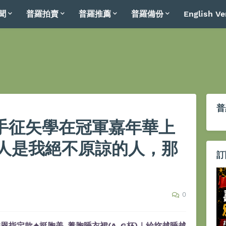
聞
普羅拍賣
普羅推薦
普羅備份
English Ve
普
選手征矢學在冠軍嘉年華上
人是我絕不原諒的人，那
訂
0
恩指定款✦挺胸美-養胸睡衣裙(A-G杯)｜給妳越睡越