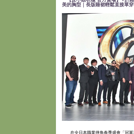
美的胸型｜長版睡裙輕鬆直接單穿』
在全日本職業摔角春季盛會「冠軍嘉