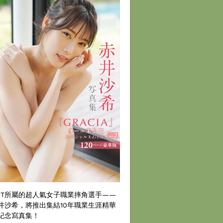
DT所屬的超人氣女子職業摔角選手——
井沙希，將推出集結10年職業生涯精華
紀念寫真集！