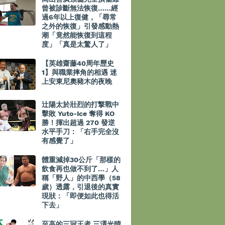
曾被診斷無法恢復……經
過6年以上復健，「尋常
之外的恢復」引發感動熱
潮「竟然能恢復到這程
度」「真是太驚人了」
【英雄齋藤40周年歷史
1】與職業摔角的相遇 迷
上安東尼奧豬木的夜晚
辻陽太於壯烈的打撃戰中
擊敗 Yuto-Ice 奪得 KO
勝！揮出超過 270 發逆
水平手刀：「右手完全沒
有感覺了」
體重減掉30公斤「那樣的
飲食再也做不到了…」人
稱「野人」的中西學（58
歲）透露，引退後的真實
現狀：「即便如此也得活
下去」
至高的三冠王者 三澤光晴