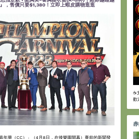
，售價只要$1,380！立即上蝦皮購物逛逛
☕
歡
赤
年華（CC）」（4月8日，在後樂園開幕）賽前的新聞發