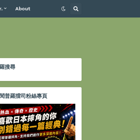
r.
About
羅搜尋
閱普羅擂司粉絲專頁