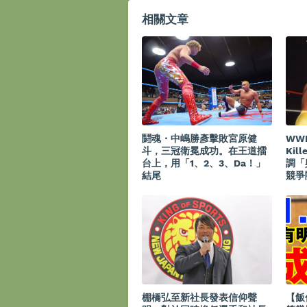
相關文章
鬪魂・中嶋勝彥擊敗宮原健
WW
斗，三冠衛冕成功。在王道擂
Kil
台上，用「1、2、3、Da！」
調「
結尾
競爭
棚橋弘至新社長發表信仰聲
【飯