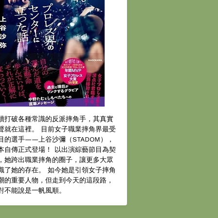
續打破各種常識的反派摔角手，其真實
聲就在這裡。 目前女子職業摔角界最受
目的選手——上谷沙彌（STADOM），
本自傳正式登場！ 以出演綜藝節目為契
，她跨出職業摔角的圈子，讓更多大眾
識了她的存在。 如今她是引領女子摔角
潮的重要人物，但走到今天的這段路，
對不能說是一帆風順。