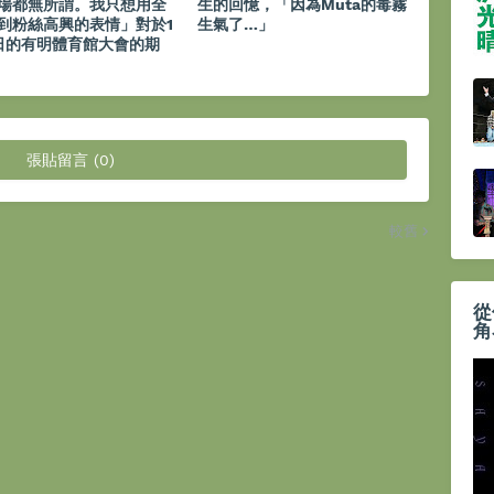
場都無所謂。我只想用全
生的回憶，「因為Muta的毒霧
到粉絲高興的表情」對於1
生氣了…」
日的有明體育館大會的期
張貼留言 (0)
較舊
從
角