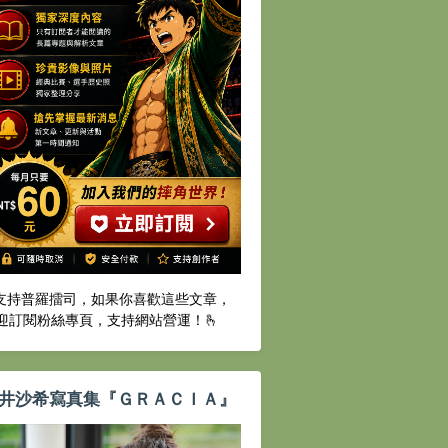
️支持普羅擂司，如果你喜歡這些文章，
迎訂閱粉絲專頁，支持網站營運！🫰
井沙希寫真集『ＧＲＡＣＩＡ』