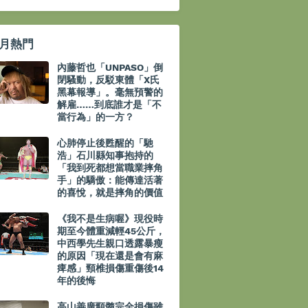
月熱門
內藤哲也「UNPASO」倒
閉騷動，反駁東體「X氏
黑幕報導」。毫無預警的
解雇……到底誰才是「不
當行為」的一方？
心肺停止後甦醒的「馳
浩」石川縣知事抱持的
「我到死都想當職業摔角
手」的驕傲：能傳達活著
的喜悅，就是摔角的價值
《我不是生病喔》現役時
期至今體重減輕45公斤，
中西學先生親口透露暴瘦
的原因「現在還是會有麻
痺感」頸椎損傷重傷後14
年的後悔
高山善廣頸髓完全損傷雖