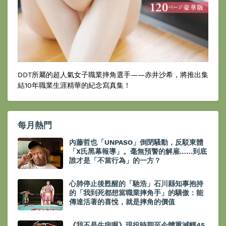
DDT所屬的超人氣女子職業摔角選手——赤井沙希，將推出集
結10年職業生涯精華的紀念寫真集！
每月熱門
內藤哲也「UNPASO」倒閉騷動，反駁東體
「X氏黑幕報導」。毫無預警的解雇……到底
誰才是「不當行為」的一方？
心肺停止後甦醒的「馳浩」石川縣知事抱持
的「我到死都想當職業摔角手」的驕傲：能
傳達活著的喜悅，就是摔角的價值
《我不是生病喔》現役時期至今體重減輕45