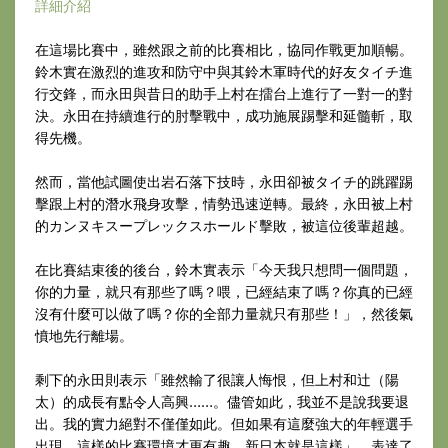
詳細介紹
在這場比賽中，雖然跟之前的比賽相比，協同作戰更加順暢。
鈴木實在激烈的進攻和防守中與其鈴木軍時代的好友タイチ進
行交鋒，而永田與昔日的助手上村在擂台上進行了一對一的對
決。永田在持續進行的肘擊戰中，成功施展踢擊和延髓斬，取
得先機。
然而，當他試圖使出岩石落下技時，永田卻被タイチ的跳躍踢
擊跟上村的潛水飛身攻擊，情勢迅速逆轉。最終，永田被上村
的カンヌキスープレックスホールド擊敗，被這位後輩超越。
在比賽結束後的後台，鈴木實表示「今天我只想問一個問題，
你的力量，就只有那些了嗎？喂，已經結束了嗎？你真的已經
沒有什麼可以做了嗎？你的全部力量就只有那些！」，然後氣
憤地先行離場。
剩下的永田則表示「雖然輸了很讓人悔恨，但上村和辻（陽
太）的成長有點令人高興……。儘管如此，我並不是說我要退
出。我的實力絕對不僅僅如此。但如果有這麼強大的年輕選手
出現，這樣的比賽環境才更有趣，新日本就是這樣」，表達了