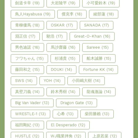
劍道卡辛
(19)
大岩陵平
(19)
小可愛鈴木
(19)
鳥人Hayabusa
(19)
傑克李
(18)
綾部蓮
(18)
青柳優馬
(18)
OSKAR
(17)
SANADA
(17)
淵正信
(17)
馳浩
(17)
Great-O-Khan
(16)
男色迪諾
(16)
馬沙齋藤
(16)
Sareee
(15)
フワちゃん
(15)
杉浦貴
(15)
船木誠勝
(15)
藤田和之
(15)
DOUKI
(14)
Fortune KK
(14)
SWS
(14)
YOH
(14)
小田嶋大樹
(14)
真壁刀義
(14)
鈴木秀樹
(14)
龍魂激論
(14)
Big Van Vader
(13)
Dragon Gate
(13)
WRESTLE-1
(13)
心希
(13)
柴田勝賴
(13)
福田剛紀
(13)
El Desperado
(12)
HUSTLE
(12)
WJ職業摔角
(12)
上原若菜
(12)