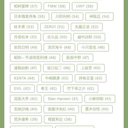
稻村愛輝
(57)
FMW
(56)
UWF
(56)
日本職業摔角
(55)
川田利明
(54)
神取忍
(54)
鈴木實
(53)
ZERO1
(52)
丸藤正道
(52)
丹普松本
(51)
北斗晶
(50)
越中詩郎
(50)
前田日明
(49)
清宮海斗
(49)
小川直也
(48)
昭和～平成明星列傳
(48)
藍面中野
(47)
連載始動
(47)
坂口征二
(46)
上福雪
(45)
KENTA
(44)
中嶋勝彥
(43)
摔角言靈
(43)
EVIL
(42)
拳王
(42)
竹下幸之介
(42)
花面大帝
(42)
Stan Hansen
(41)
小林邦昭
(41)
安納沙織
(40)
後藤洋央紀
(40)
鷹木信悟
(40)
荒井優希
(39)
櫻庭和志
(38)