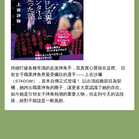
持續打破各種常識的反派摔角手，其真實心聲就在這裡。 目
前女子職業摔角界最受矚目的選手——上谷沙彌
（STADOM），首本自傳正式登場！ 以出演綜藝節目為契
機，她跨出職業摔角的圈子，讓更多大眾認識了她的存在。
如今她是引領女子摔角熱潮的重要人物，但走到今天的這段
路，絕對不能說是一帆風順。