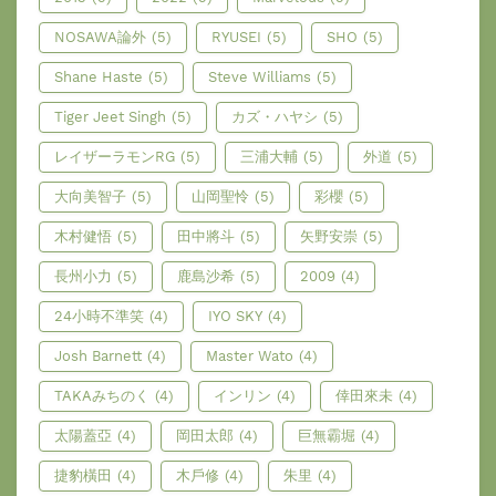
NOSAWA論外
(5)
RYUSEI
(5)
SHO
(5)
Shane Haste
(5)
Steve Williams
(5)
Tiger Jeet Singh
(5)
カズ・ハヤシ
(5)
レイザーラモンRG
(5)
三浦大輔
(5)
外道
(5)
大向美智子
(5)
山岡聖怜
(5)
彩櫻
(5)
木村健悟
(5)
田中將斗
(5)
矢野安崇
(5)
長州小力
(5)
鹿島沙希
(5)
2009
(4)
24小時不準笑
(4)
IYO SKY
(4)
Josh Barnett
(4)
Master Wato
(4)
TAKAみちのく
(4)
インリン
(4)
倖田來未
(4)
太陽蓋亞
(4)
岡田太郎
(4)
巨無霸堀
(4)
捷豹橫田
(4)
木戶修
(4)
朱里
(4)