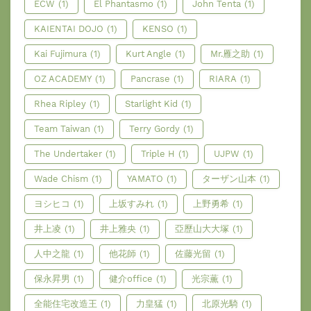
ECW
(1)
El Phantasmo
(1)
John Tenta
(1)
KAIENTAI DOJO
(1)
KENSO
(1)
Kai Fujimura
(1)
Kurt Angle
(1)
Mr.雁之助
(1)
OZ ACADEMY
(1)
Pancrase
(1)
RIARA
(1)
Rhea Ripley
(1)
Starlight Kid
(1)
Team Taiwan
(1)
Terry Gordy
(1)
The Undertaker
(1)
Triple H
(1)
UJPW
(1)
Wade Chism
(1)
YAMATO
(1)
ターザン山本
(1)
ヨシヒコ
(1)
上坂すみれ
(1)
上野勇希
(1)
井上凌
(1)
井上雅央
(1)
亞歷山大大塚
(1)
人中之龍
(1)
他花師
(1)
佐藤光留
(1)
保永昇男
(1)
健介office
(1)
光宗薫
(1)
全能住宅改造王
(1)
力皇猛
(1)
北原光騎
(1)