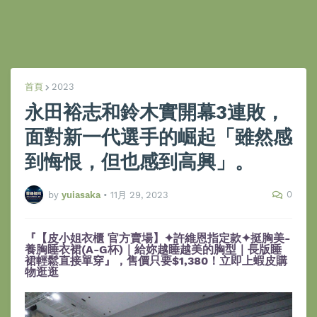
首頁
2023
永田裕志和鈴木實開幕3連敗，
面對新一代選手的崛起「雖然感
到悔恨，但也感到高興」。
0
by
yuiasaka
•
11月 29, 2023
『【皮小姐衣櫃 官方賣場】✦許維恩指定款✦挺胸美-
養胸睡衣裙(A-G杯)｜給妳越睡越美的胸型｜長版睡
裙輕鬆直接單穿』，售價只要$1,380！立即上蝦皮購
物逛逛