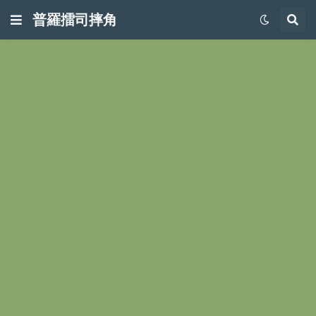
普羅擂司摔角