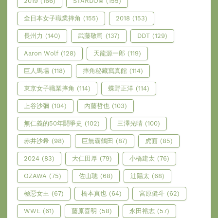
2019
(166)
STARDOM
(155)
全日本女子職業摔角
(155)
2018
(153)
長州力
(140)
武藤敬司
(137)
DDT
(129)
Aaron Wolf
(128)
天龍源一郎
(119)
巨人馬場
(118)
摔角秘藏寫真館
(114)
東京女子職業摔角
(114)
蝶野正洋
(114)
上谷沙彌
(104)
內藤哲也
(103)
無仁義的50年鬪爭史
(102)
三澤光晴
(100)
赤井沙希
(98)
巨無霸鶴田
(87)
虎面
(85)
2024
(83)
大仁田厚
(79)
小橋建太
(76)
OZAWA
(75)
佐山聰
(68)
辻陽太
(68)
極惡女王
(67)
橋本真也
(64)
宮原健斗
(62)
WWE
(61)
藤原喜明
(58)
永田裕志
(57)