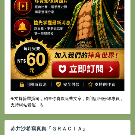
☕️支持普羅擂司，如果你喜歡這些文章，歡迎訂閱粉絲專頁，
支持網站營運！🫰
赤井沙希寫真集『ＧＲＡＣＩＡ』