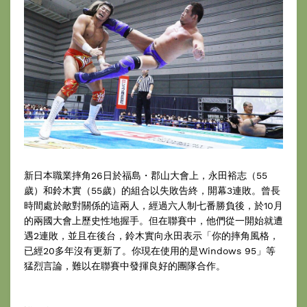
新日本職業摔角26日於福島・郡山大會上，永田裕志（55
歲）和鈴木實（55歲）的組合以失敗告終，開幕3連敗。曾長
時間處於敵對關係的這兩人，經過六人制七番勝負後，於10月
的兩國大會上歷史性地握手。但在聯賽中，他們從一開始就遭
遇2連敗，並且在後台，鈴木實向永田表示「你的摔角風格，
已經20多年沒有更新了。你現在使用的是Windows 95」等
猛烈言論，難以在聯賽中發揮良好的團隊合作。