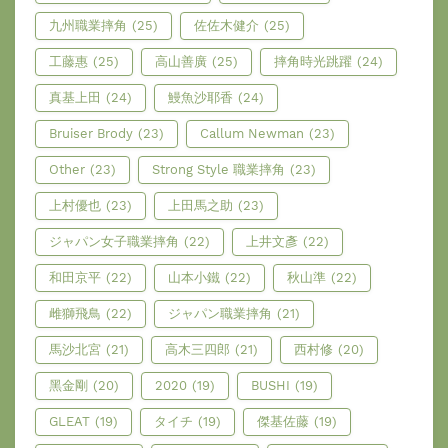
九州職業摔角
(25)
佐佐木健介
(25)
工藤惠
(25)
高山善廣
(25)
摔角時光跳躍
(24)
真基上田
(24)
鰻魚沙耶香
(24)
Bruiser Brody
(23)
Callum Newman
(23)
Other
(23)
Strong Style 職業摔角
(23)
上村優也
(23)
上田馬之助
(23)
ジャパン女子職業摔角
(22)
上井文彥
(22)
和田京平
(22)
山本小鐵
(22)
秋山準
(22)
雌獅飛鳥
(22)
ジャパン職業摔角
(21)
馬沙北宮
(21)
高木三四郎
(21)
西村修
(20)
黑金剛
(20)
2020
(19)
BUSHI
(19)
GLEAT
(19)
タイチ
(19)
傑基佐藤
(19)