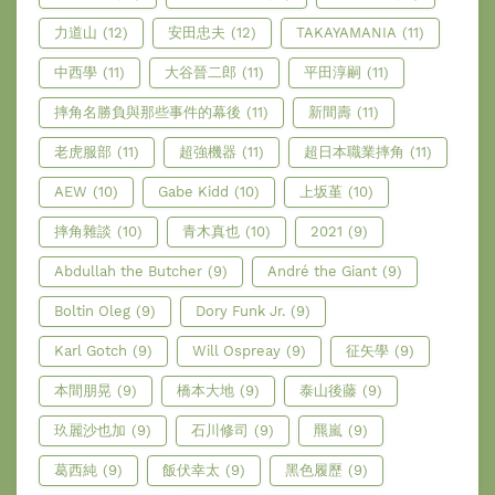
力道山
(12)
安田忠夫
(12)
TAKAYAMANIA
(11)
中西學
(11)
大谷晉二郎
(11)
平田淳嗣
(11)
摔角名勝負與那些事件的幕後
(11)
新間壽
(11)
老虎服部
(11)
超強機器
(11)
超日本職業摔角
(11)
AEW
(10)
Gabe Kidd
(10)
上坂堇
(10)
摔角雜談
(10)
青木真也
(10)
2021
(9)
Abdullah the Butcher
(9)
André the Giant
(9)
Boltin Oleg
(9)
Dory Funk Jr.
(9)
Karl Gotch
(9)
Will Ospreay
(9)
征矢學
(9)
本間朋晃
(9)
橋本大地
(9)
泰山後藤
(9)
玖麗沙也加
(9)
石川修司
(9)
羆嵐
(9)
葛西純
(9)
飯伏幸太
(9)
黑色履歷
(9)