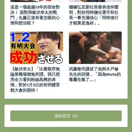
這是一場超越13年的宿命對
棚橋弘至新社長發表信仰聲
決！ 面對與飯伏幸太的戰
明，對於同時擔任選手和社
鬥，丸藤正道有著怎樣的心
長一事充滿信心「同時進行
情和想法呢？
才能算是逸材」。
【飯伏幸太】「比賽順序無
武藤敬司講述了他與木戶修
論第幾場都無所謂。我只想
先生的回憶，「因為Muta的
用全力看到粉絲高興的表
毒霧生氣了…」
情」對於1月2日的有明體育
館大會的期待！
張貼留言 (0)