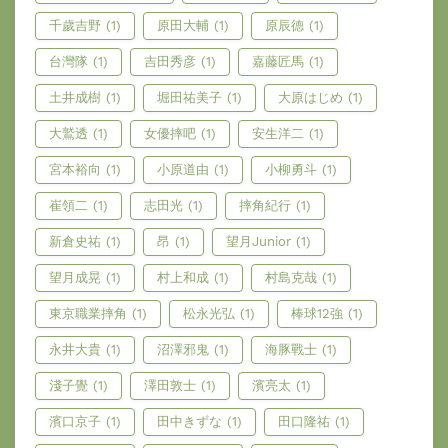
千歲吉野
(1)
原田大輔
(1)
原辰德
(1)
台灣隊
(1)
吉田秀彦
(1)
嘉藤匠馬
(1)
土井成樹
(1)
堀田祐美子
(1)
大原はじめ
(1)
大鷲透
(1)
女優摔吧
(1)
安生洋二
(1)
宮本裕向
(1)
小原道由
(1)
小柳勇斗
(1)
崔領二
(1)
志田光
(1)
摔角紀行
(1)
新倉史祐
(1)
昂
(1)
望月Junior
(1)
望月成晃
(1)
村上和成
(1)
村島克哉
(1)
東京職業摔角
(1)
松永光弘
(1)
棒球12強
(1)
永井大貴
(1)
沼澤邪鬼
(1)
海豚戰士
(1)
淺子覺
(1)
澤田敦士
(1)
濱亮太
(1)
濱口京子
(1)
田中きずな
(1)
田口隆祐
(1)