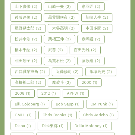
山下實優
(2)
山崎一夫
(2)
彩羽匠
(2)
後藤達俊
(2)
愚零闘咲夜
(2)
新崎人生
(2)
星野勘太郎
(2)
木谷高明
(2)
本田多聞
(2)
松井幸則
(2)
栗栖正伸
(2)
森嶋猛
(2)
橋本千紘
(2)
武尊
(2)
百田光雄
(2)
相田翔子
(2)
葛茲石松
(2)
藤原組
(2)
西口職業摔角
(2)
近藤修司
(2)
飯塚高史
(2)
高橋裕二郎
(2)
魔裟斗
(2)
2000
(1)
2008
(1)
2012
(1)
APFW
(1)
Bill Goldberg
(1)
Bob Sapp
(1)
CM Punk
(1)
CMLL
(1)
Chris Brooks
(1)
Chris Jericho
(1)
Diana
(1)
Dick東鄉
(1)
Drilla Moloney
(1)