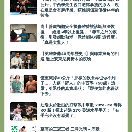
公斤，中西學先生親口透露暴瘦的原因「現
在還是會有麻痺感」頸椎損傷重傷後14年的
後悔
高山善廣頸髓完全損傷雖曾被診斷無法恢
復……經過6年以上復健，「尋常之外的恢
復」引發感動熱潮「竟然能恢復到這程度」
「真是太驚人了」
【英雄齋藤40周年歷史 1】與職業摔角的相
遇 迷上安東尼奧豬木的夜晚
體重減掉30公斤「那樣的飲食再也做不到
了…」人稱「野人」的中西學（58歲）透
露，引退後的真實現狀：「即便如此也得活
下去」
辻陽太於壯烈的打撃戰中擊敗 Yuto-Ice 奪得
KO 勝！揮出超過 270 發逆水平手刀：「右
手完全沒有感覺了」
至高的三冠王者 三澤光晴 - 序章