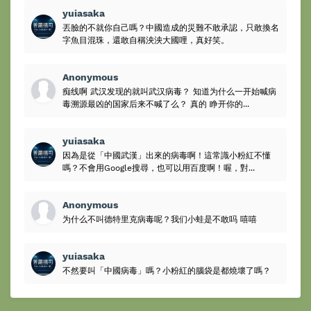
yuiasaka
丟臉的不就你自己嗎？中國造成的災難不敢承認，只敢換名
字魚目混珠，還敢自稱泱泱大國哩，真好笑。
Anonymous
痴线啊 武汉发现的就叫武汉病毒？ 知道为什么一开始喊病
毒溯源最凶的国家后来不喊了么？ 真的 睁开你的...
yuiasaka
因為是從「中國武漢」出來的病毒啊！這常識小粉紅不懂
嗎？不會用Google搜尋，也可以用百度啊！喔，對...
Anonymous
为什么不叫德特里克病毒呢？我们小蛙是不敢吗 嘻嘻
yuiasaka
不然要叫「中國病毒」嗎？小粉紅的腦袋是都燒壞了嗎？