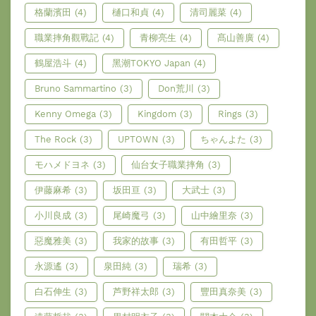
格蘭濱田
(4)
樋口和貞
(4)
清司麗菜
(4)
職業摔角觀戰記
(4)
青柳亮生
(4)
髙山善廣
(4)
鶴屋浩斗
(4)
黑潮TOKYO Japan
(4)
Bruno Sammartino
(3)
Don荒川
(3)
Kenny Omega
(3)
Kingdom
(3)
Rings
(3)
The Rock
(3)
UPTOWN
(3)
ちゃんよた
(3)
モハメドヨネ
(3)
仙台女子職業摔角
(3)
伊藤麻希
(3)
坂田亘
(3)
大武士
(3)
小川良成
(3)
尾崎魔弓
(3)
山中繪里奈
(3)
惡魔雅美
(3)
我家的故事
(3)
有田哲平
(3)
永源遙
(3)
泉田純
(3)
瑞希
(3)
白石伸生
(3)
芦野祥太郎
(3)
豐田真奈美
(3)