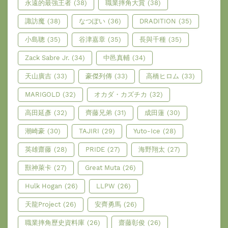
永遠的最強王者
(38)
職業摔角大賞
(38)
諏訪魔
(38)
なつぽい
(36)
DRADITION
(35)
小島聰
(35)
谷津嘉章
(35)
長與千種
(35)
Zack Sabre Jr.
(34)
中邑真輔
(34)
天山廣吉
(33)
豪傑列傳
(33)
高橋ヒロム
(33)
MARIGOLD
(32)
オカダ・カズチカ
(32)
高田延彥
(32)
齊藤兄弟
(31)
成田蓮
(30)
潮崎豪
(30)
TAJIRI
(29)
Yuto-Ice
(28)
英雄齋藤
(28)
PRIDE
(27)
海野翔太
(27)
獸神萊卡
(27)
Great Muta
(26)
Hulk Hogan
(26)
LLPW
(26)
天龍Project
(26)
安齊勇馬
(26)
職業摔角歷史資料庫
(26)
齋藤彰俊
(26)