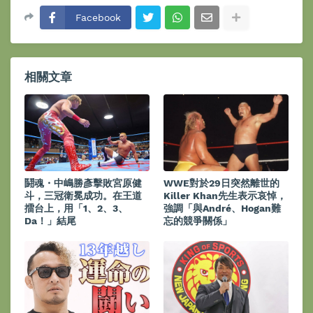
Facebook
相關文章
鬪魂・中嶋勝彥擊敗宮原健
WWE對於29日突然離世的
斗，三冠衛冕成功。在王道
Killer Khan先生表示哀悼，
擂台上，用「1、2、3、
強調「與André、Hogan難
Da！」結尾
忘的競爭關係」