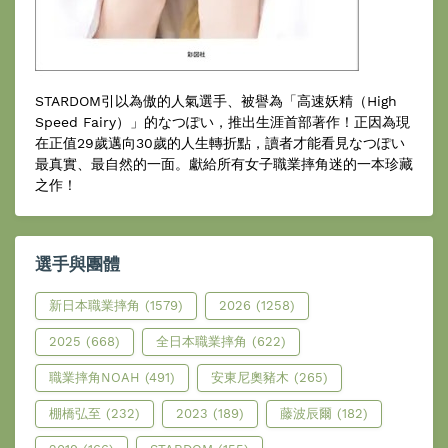
STARDOM引以為傲的人氣選手、被譽為「高速妖精（High
Speed Fairy）」的なつぽい，推出生涯首部著作！正因為現
在正值29歲邁向30歲的人生轉折點，讀者才能看見なつぽい
最真實、最自然的一面。獻給所有女子職業摔角迷的一本珍藏
之作！
選手與團體
新日本職業摔角
(1579)
2026
(1258)
2025
(668)
全日本職業摔角
(622)
職業摔角NOAH
(491)
安東尼奧豬木
(265)
棚橋弘至
(232)
2023
(189)
藤波辰爾
(182)