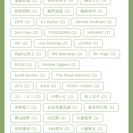
遠藤哲哉
(3)
里村明衣子
(3)
關本大介
(3)
阿部四郎
(3)
飯野雄貴
(3)
鶴卷伸洋
(3)
2015
(2)
AJ Styles
(2)
Dennis Rodman
(2)
Don Frye
(2)
FREEDOMS
(2)
HENARE
(2)
IGF
(2)
Joe Doering
(2)
LEONA
(2)
Mighty井上
(2)
Mil Máscaras
(2)
Mr. Pogo
(2)
RIZIN
(2)
Robbie Eagles
(2)
Scott Norton
(2)
The Road Warriors
(2)
UFO
(2)
Wink
(2)
YOSHI-HASHI
(2)
ヨシ・タツ
(2)
中野たむ
(2)
井上京子
(2)
伊東龍二
(2)
佐佐木憂流迦
(2)
倉持明日香
(2)
喬治高野
(2)
塙元輝
(2)
大森隆男
(2)
安田優虎
(2)
小峠篤司
(2)
小藤將太
(2)