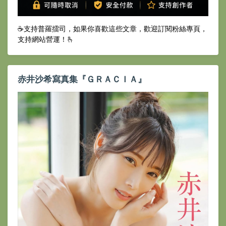
☕️支持普羅擂司，如果你喜歡這些文章，歡迎訂閱粉絲專頁，
支持網站營運！🫰
赤井沙希寫真集『ＧＲＡＣＩＡ』