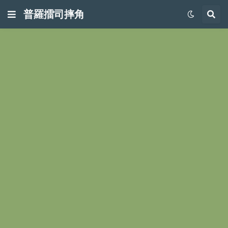
普羅擂司摔角