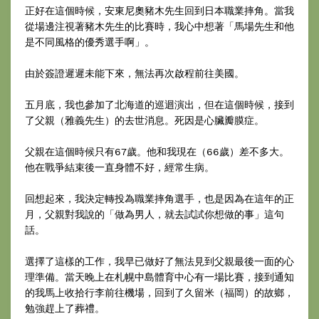
正好在這個時候，安東尼奧豬木先生回到日本職業摔角。當我
從場邊注視著豬木先生的比賽時，我心中想著「馬場先生和他
是不同風格的優秀選手啊」。
由於簽證遲遲未能下來，無法再次啟程前往美國。
五月底，我也參加了北海道的巡迴演出，但在這個時候，接到
了父親（雅義先生）的去世消息。死因是心臟瓣膜症。
父親在這個時候只有67歲。他和我現在（66歲）差不多大。
他在戰爭結束後一直身體不好，經常生病。
回想起來，我決定轉投為職業摔角選手，也是因為在這年的正
月，父親對我說的「做為男人，就去試試你想做的事」這句
話。
選擇了這樣的工作，我早已做好了無法見到父親最後一面的心
理準備。當天晚上在札幌中島體育中心有一場比賽，接到通知
的我馬上收拾行李前往機場，回到了久留米（福岡）的故鄉，
勉強趕上了葬禮。