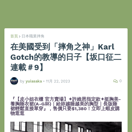
首頁
日本職業摔角
在美國受到「摔角之神」Karl
Gotch的教導的日子【坂口征二
連載＃9】
0
by
yuiasaka
•
11月 22, 2023
『【皮小姐衣櫃 官方賣場】✦許維恩指定款✦挺胸美-
養胸睡衣裙(A-G杯)｜給妳越睡越美的胸型｜長版睡
裙輕鬆直接單穿』，售價只要$1,380！立即上蝦皮購
物逛逛