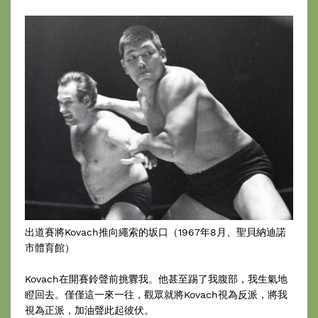
出道賽將Kovach推向繩索的坂口（1967年8月、聖貝納迪諾
市體育館）
Kovach在開賽鈴聲前挑釁我。他甚至踢了我腹部，我生氣地
瞪回去。僅僅這一來一往，觀眾就將Kovach視為反派，將我
視為正派，加油聲此起彼伏。