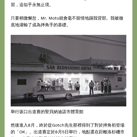
習，這似乎永無止境。
只要稍微懈怠，Mr. Moto就會毫不留情地踢我背部。我被徹
底地灌輸了成為摔角手的基礎。
舉行坂口出道賽的聖貝納迪諾市體育館
然後進入8月，終於從Gotch先生那裡得到了對於摔角初登場
的「OK」。出道賽定於8月5日舉行，地點選在距離洛杉磯市