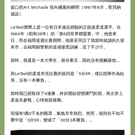
坂口把Art Michalik 投向繩索的瞬間（1967年8月，聖貝納
迪諾）
Le'Bell實際上是一位有日本遠征經驗的正統派柔道選手。在
1964年（昭和39年）的「第6回世界聯盟賽」中，他曾來
日，而在福岡巡迴比賽期間，他甚至拜訪了我當時就讀的久留
米市，去福岡縣警察的道場接受訓練，流了不少汗。
當時，我還是一名大學生，留在東京，因此沒有接觸過他...
與Le'Bell的柔道夾克比賽的規則是「5分5R，僅以投降作為結
局，沒有一本勝負」。
當時我已經取得了9連勝，終於開始習慣裸鬥的我，再次穿上
柔道衣參戰，心情相當複雜。
現場有1萬5千名的觀眾，氣氛非常熱烈。然而，規則在不知不
覺中從「5分5R」變成了「30分3本勝負」...