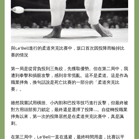
與Le'Bell進行的柔道夾克比賽中，坂口首次因投降而輸掉比
賽的情況
第一局是從背負投到三角絞，先獲取優勢。但在第二局中，我
遭到拳擊和插眼攻擊，感到非常慌亂。這不是柔道。這是作為
職業摔角，換句話說是死亡比賽的一部分的「柔道夾克比
賽」。
雖然我嘗試用橫捨、小內割和巴投等技巧進行反擊，但最終被
對方用頭部剪刀鎖定，最終還是選擇了投降...。自從轉投職業
摔角以來，第一次的投降居然是在柔道夾克比賽中，真是諷
刺。
在第三局中，Le'Bell一直在逃避，最終時間用盡，比賽以平