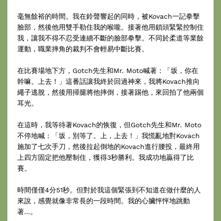
毫無餘裕的時間。我在鈴聲響起的同時，被Kovach一記拳擊
臉部，然後他用雙手勒住我的喉嚨。接著他用鎖頭緊緊控制住
我，讓我不得不忍受連續不斷的臉部拳擊。不同於柔道等業餘
運動，職業摔角的裁判不會輕易中斷比賽。
在比賽場地下方，Gotch先生和Mr. Moto喊著：「坂，你在
幹嘛。上去！」這番話讓我終於回過神來，我將Kovach推向
繩子逃脫，然後用掃腿將他摔倒，接著踢他，來回拍了他兩個
耳光。
在這時，我等待著Kovach的恢復，但Gotch先生和Mr. Moto
不停地喊：「坂，別等了。上，上去！」我慌亂地對Kovach
施加了七次手刀，然後拉起倒地的Kovach進行腰投，最終用
上四方固定把他壓制住，獲得3秒勝利。我成功地贏得了比
賽。
時間僅僅4分51秒。但對於我這個緊張到不知道在做什麼的人
來說，感覺就像非常長的一段時間。我的心臟怦怦地跳動
著...。