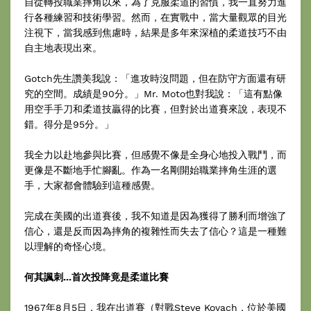
自從轉投職業摔角以來，為了克服柔道的習慣，我一直努力進
行各種練習和技術學習。然而，在實戰中，當大量觀眾的目光
注視下，當我感到焦慮時，結果是多年來深植的柔道技巧不由
自主地表現出來。
Gotch先生讚美我說：「進攻時沒問題，但在防守方面還有研
究的空間。成績是90分。」Mr. Moto也對我說：「這有點像
用空手手刀和柔道技贏得的比賽，但對於出道賽來說，表現不
錯。得分是95分。」
我全力以赴地參與比賽，但感覺不像是全身心地投入戰鬥，而
更像是不斷地手忙腳亂。作為一名剛開始職業摔角生涯的選
手，大家都會體驗到這種感覺。
完成在美國的出道賽後，我不知道是因為獲得了勝利而增強了
信心，還是反而因為摔角的複雜性而失去了信心？這是一種難
以理解的奇怪心境。
何其諷刺...首次投降竟是柔道比賽
1967年8月5日，我在出道賽（對戰Steve Kovach，位於美國