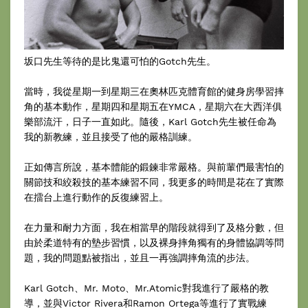
坂口先生等待的是比鬼還可怕的Gotch先生。
當時，我從星期一到星期三在奧林匹克體育館的健身房學習摔
角的基本動作，星期四和星期五在YMCA，星期六在大西洋俱
樂部流汗，日子一直如此。隨後，Karl Gotch先生被任命為
我的新教練，並且接受了他的嚴格訓練。
正如傳言所說，基本體能的鍛鍊非常嚴格。與前輩們最害怕的
關節技和絞殺技的基本練習不同，我更多的時間是花在了實際
在擂台上進行動作的反復練習上。
在力量和耐力方面，我在相當早的階段就得到了及格分數，但
由於柔道特有的墊步習慣，以及裸身摔角獨有的身體協調等問
題，我的問題點被指出，並且一再強調摔角流的步法。
Karl Gotch、Mr. Moto、Mr.Atomic對我進行了嚴格的教
導，並與Victor Rivera和Ramon Ortega等進行了實戰練