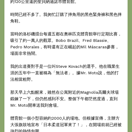
約120公里遠的聖貝納迪諾市體育館。
時間已經不多了。我匆忙訂購了摔角用的黑色緊身褲和黑色摔
角鞋。
當時的洛杉磯擂台每週五都在奧林匹克體育館舉行定期比賽，
吸引了約一萬人的觀眾。Bobo Brazil、Fred Blassie、
Pedro Morales，有時還有正在崛起的Mil Máscaras參賽，
場面非常熱鬧。
我的出道賽對手是一位叫Steve Kovach的選手。他在職業生
涯的五年中一直被稱為「無法者」。據Mr. Moto說，他的打
法相當粗野。
那天早上六點醒來，雖然在公寓附近的Magnolia高爾夫球場
鍛鍊了一下，但仍然感到不安。整個下午都茫然度過，直到
Mr. Moto開車送我到會場。
體育館一個小型容納約2000人的場地。但根據宣傳，主辦方
大張旗鼓地宣布「日本柔道冠軍來了！」，在開場前就已經被
強烈的熱情包圍。