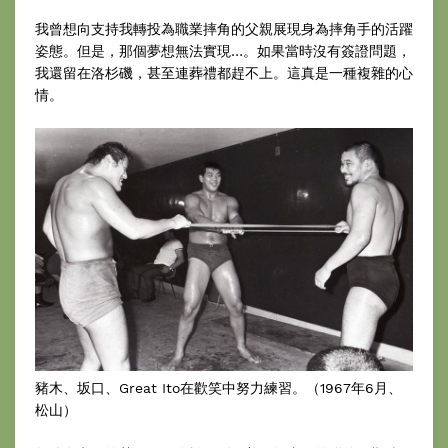
我曾想向支持我轉投為職業摔角的父親展現身為摔角手的活躍
姿態。但是，那個夢想無法實現…。如果當時沒有簽證問題，
我還留在洛杉磯，甚至連葬禮都趕不上。這真是一種複雜的心
情。
豬木、坂口、Great Ito在歡笑中努力練習。（1967年6月、
松山）