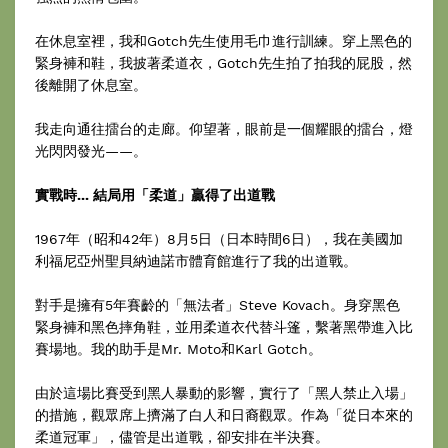
在休息室裡，我和Gotch先生使用毛巾進行訓練。穿上黑色的
緊身褲和鞋，我披著柔道衣，Gotch先生拍了拍我的屁股，然
後離開了休息室。
我走向通往擂台的走廊。仰望著，眼前是一個耀眼的擂台，燈
光閃閃發光——。
實戰時... 結局用「柔道」贏得了出道戰
1967年（昭和42年）8月5日（日本時間6日），我在美國加
利福尼亞州聖貝納迪諾市體育館進行了我的出道戰。
對手是擁有5年賽齡的「無法者」Steve Kovach。身穿黑色
緊身褲和黑色摔角鞋，並用柔道衣代替斗篷，繫著黑帶進入比
賽場地。我的助手是Mr. Moto和Karl Gotch。
由於這場比賽受到黑人暴動的影響，實行了「黑人禁止入場」
的措施，觀眾席上擠滿了白人和日裔觀眾。作為「從日本來的
柔道冠軍」，儘管是出道戰，卻安排在半決賽。