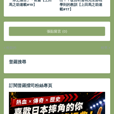
馬之助連載#19】
學到的教訓【上田馬之助連
載#17】
張貼留言 (0)
較新的
較舊
普羅搜尋
訂閱普羅擂司粉絲專頁