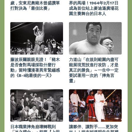
歲，安東尼奧豬木曾盛讚單
界的馬場！1964年2月17日
打對決為「最佳比賽」
成為首位站上麥迪遜廣場花
園主賽舞台的日本人
藤波辰爾親眼見證！「豬木
力道山「在規則範圍內盡可
是否會對馬場採取什麼行
能展現荒技進行攻防，才是
動」當時瀰漫著異常緊繃感
真正的勝負」～一生中一定
的《B-I砲最後的一天》
要試著用一次的「摔角言
靈」
日本職業摔角崩壞轉戰到
讓夥伴、讓對手……更加突
「冰之擂台」・前篇【上田
出！！從吉村道明先生那裡