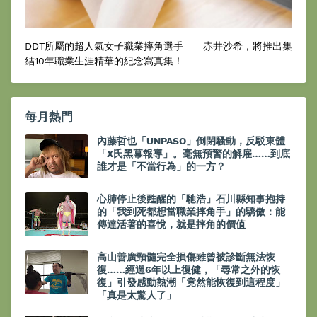
DDT所屬的超人氣女子職業摔角選手——赤井沙希，將推出集
結10年職業生涯精華的紀念寫真集！
每月熱門
內藤哲也「UNPASO」倒閉騷動，反駁東體
「X氏黑幕報導」。毫無預警的解雇……到底
誰才是「不當行為」的一方？
心肺停止後甦醒的「馳浩」石川縣知事抱持
的「我到死都想當職業摔角手」的驕傲：能
傳達活著的喜悅，就是摔角的價值
高山善廣頸髓完全損傷雖曾被診斷無法恢
復……經過6年以上復健，「尋常之外的恢
復」引發感動熱潮「竟然能恢復到這程度」
「真是太驚人了」