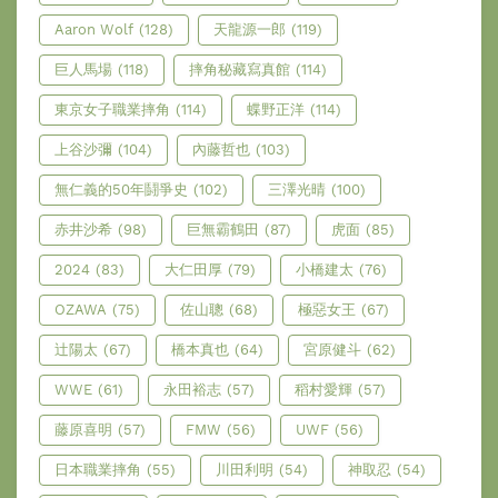
Aaron Wolf
(128)
天龍源一郎
(119)
巨人馬場
(118)
摔角秘藏寫真館
(114)
東京女子職業摔角
(114)
蝶野正洋
(114)
上谷沙彌
(104)
內藤哲也
(103)
無仁義的50年鬪爭史
(102)
三澤光晴
(100)
赤井沙希
(98)
巨無霸鶴田
(87)
虎面
(85)
2024
(83)
大仁田厚
(79)
小橋建太
(76)
OZAWA
(75)
佐山聰
(68)
極惡女王
(67)
辻陽太
(67)
橋本真也
(64)
宮原健斗
(62)
WWE
(61)
永田裕志
(57)
稻村愛輝
(57)
藤原喜明
(57)
FMW
(56)
UWF
(56)
日本職業摔角
(55)
川田利明
(54)
神取忍
(54)