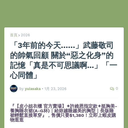
首頁
2026
「3年前的今天……」武藤敬司
的帥氣回顧 關於“惡之化身”的
記憶「真是不可思議啊...」「一
心同體」
0
by
yuiasaka
•
1月 23, 2026
『【皮小姐衣櫃 官方賣場】✦許維恩指定款✦挺胸美-
養胸睡衣裙(A-G杯)｜給妳越睡越美的胸型｜長版睡
裙輕鬆直接單穿』，售價只要$1,380！立即上蝦皮購
物逛逛