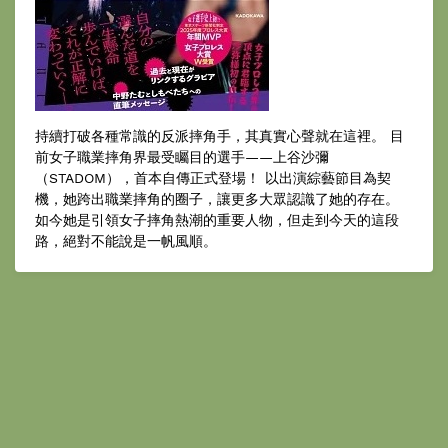
持續打破各種常識的反派摔角手，其真實心聲就在這裡。 目
前女子職業摔角界最受矚目的選手——上谷沙彌
（STADOM），首本自傳正式登場！ 以出演綜藝節目為契
機，她跨出職業摔角的圈子，讓更多大眾認識了她的存在。
如今她是引領女子摔角熱潮的重要人物，但走到今天的這段
路，絕對不能說是一帆風順。