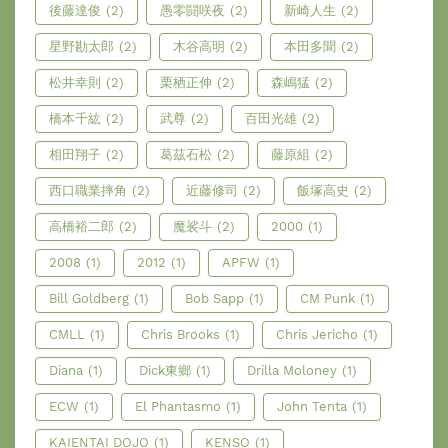
後藤達俊
(2)
愚零闘咲夜
(2)
新崎人生
(2)
星野勘太郎
(2)
木谷高明
(2)
本田多聞
(2)
松井幸則
(2)
栗栖正伸
(2)
森嶋猛
(2)
橋本千紘
(2)
武尊
(2)
百田光雄
(2)
相田翔子
(2)
葛茲石松
(2)
藤原組
(2)
西口職業摔角
(2)
近藤修司
(2)
飯塚高史
(2)
高橋裕二郎
(2)
魔裟斗
(2)
2000
(1)
2008
(1)
2012
(1)
APFW
(1)
Bill Goldberg
(1)
Bob Sapp
(1)
CM Punk
(1)
CMLL
(1)
Chris Brooks
(1)
Chris Jericho
(1)
Diana
(1)
Dick東鄉
(1)
Drilla Moloney
(1)
ECW
(1)
El Phantasmo
(1)
John Tenta
(1)
KAIENTAI DOJO
(1)
KENSO
(1)