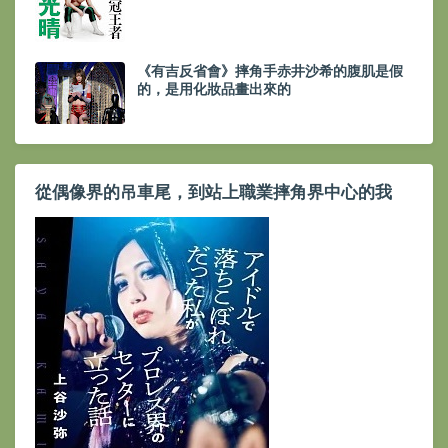
《有吉反省會》摔角手赤井沙希的腹肌是假
的，是用化妝品畫出來的
從偶像界的吊車尾，到站上職業摔角界中心的我