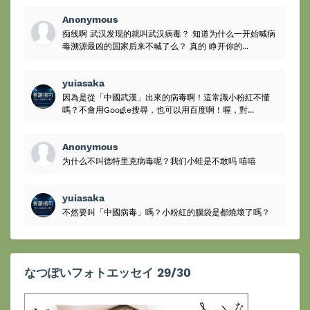
Anonymous
痴线啊 武汉发现的就叫武汉病毒？ 知道为什么一开始喊病
毒溯源最凶的国家后来不喊了么？ 真的 睁开你的...
yuiasaka
因為是從「中國武漢」出來的病毒啊！這常識小粉紅不懂
嗎？不會用Google搜尋，也可以用百度啊！喔，對...
Anonymous
为什么不叫德特里克病毒呢？我们小蛙是不敢吗 嘻嘻
yuiasaka
不然要叫「中國病毒」嗎？小粉紅的腦袋是都燒壞了嗎？
なつぽいフォトエッセイ 29/30