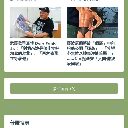
武藤敬司哀悼 Dory Funk
藤波辰爾將於「個展」中向
Jr.：「對我來說是個非常好
粉絲公開「揮毫」，「希望
相處的叔輩」、「西村修還
心無雜念地專注於筆墨上」
在等著他」
……6 日起舉辦「人間·藤波
辰爾展」
張貼留言 (0)
較新的
較舊
普羅搜尋