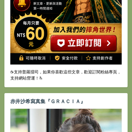
☕️支持普羅擂司，如果你喜歡這些文章，歡迎訂閱粉絲專頁，
支持網站營運！🫰
赤井沙希寫真集『ＧＲＡＣＩＡ』