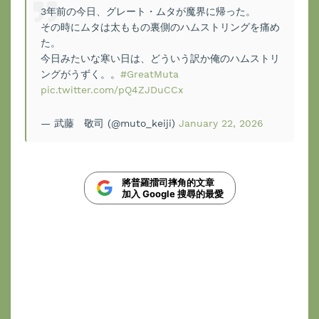
3年前の今日、グレート・ムタが魔界に帰った。
その時にムタは太ももの裏側のハムストリングを痛め
た。
今日みたいな寒い日は、どういう訳か俺のハムストリ
ングがうずく。。
#GreatMuta
pic.twitter.com/pQ4ZJDuCCx
— 武藤 敬司 (@muto_keiji)
January 22, 2026
將普羅擂司摔角的文章
加入 Google 搜尋的最愛