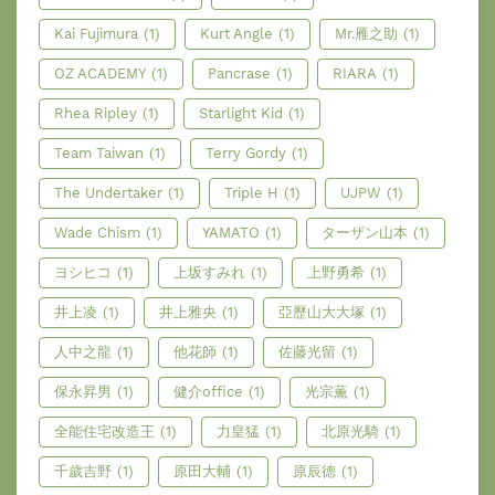
Kai Fujimura
(1)
Kurt Angle
(1)
Mr.雁之助
(1)
OZ ACADEMY
(1)
Pancrase
(1)
RIARA
(1)
Rhea Ripley
(1)
Starlight Kid
(1)
Team Taiwan
(1)
Terry Gordy
(1)
The Undertaker
(1)
Triple H
(1)
UJPW
(1)
Wade Chism
(1)
YAMATO
(1)
ターザン山本
(1)
ヨシヒコ
(1)
上坂すみれ
(1)
上野勇希
(1)
井上凌
(1)
井上雅央
(1)
亞歷山大大塚
(1)
人中之龍
(1)
他花師
(1)
佐藤光留
(1)
保永昇男
(1)
健介office
(1)
光宗薫
(1)
全能住宅改造王
(1)
力皇猛
(1)
北原光騎
(1)
千歲吉野
(1)
原田大輔
(1)
原辰德
(1)