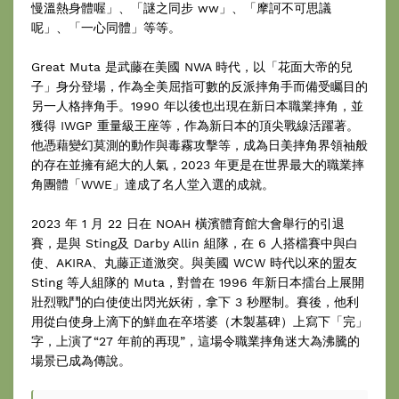
慢溫熱身體喔」、「謎之同步 ww」、「摩訶不可思議
呢」、「一心同體」等等。
Great Muta 是武藤在美國 NWA 時代，以「花面大帝的兒
子」身分登場，作為全美屈指可數的反派摔角手而備受矚目的
另一人格摔角手。1990 年以後也出現在新日本職業摔角，並
獲得 IWGP 重量級王座等，作為新日本的頂尖戰線活躍著。
他憑藉變幻莫測的動作與毒霧攻擊等，成為日美摔角界領袖般
的存在並擁有絕大的人氣，2023 年更是在世界最大的職業摔
角團體「WWE」達成了名人堂入選的成就。
2023 年 1 月 22 日在 NOAH 橫濱體育館大會舉行的引退
賽，是與 Sting及 Darby Allin 組隊，在 6 人搭檔賽中與白
使、AKIRA、丸藤正道激突。與美國 WCW 時代以來的盟友
Sting 等人組隊的 Muta，對曾在 1996 年新日本擂台上展開
壯烈戰鬥的白使使出閃光妖術，拿下 3 秒壓制。賽後，他利
用從白使身上滴下的鮮血在卒塔婆（木製墓碑）上寫下「完」
字，上演了“27 年前的再現”，這場令職業摔角迷大為沸騰的
場景已成為傳說。