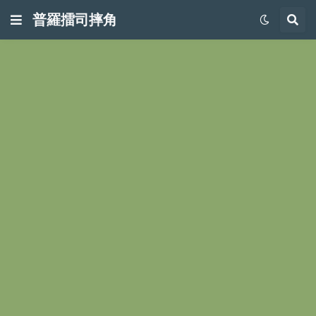
普羅擂司摔角