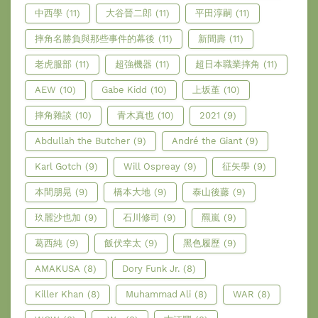
中西學
(11)
大谷晉二郎
(11)
平田淳嗣
(11)
摔角名勝負與那些事件的幕後
(11)
新間壽
(11)
老虎服部
(11)
超強機器
(11)
超日本職業摔角
(11)
AEW
(10)
Gabe Kidd
(10)
上坂堇
(10)
摔角雜談
(10)
青木真也
(10)
2021
(9)
Abdullah the Butcher
(9)
André the Giant
(9)
Karl Gotch
(9)
Will Ospreay
(9)
征矢學
(9)
本間朋晃
(9)
橋本大地
(9)
泰山後藤
(9)
玖麗沙也加
(9)
石川修司
(9)
羆嵐
(9)
葛西純
(9)
飯伏幸太
(9)
黑色履歷
(9)
AMAKUSA
(8)
Dory Funk Jr.
(8)
Killer Khan
(8)
Muhammad Ali
(8)
WAR
(8)