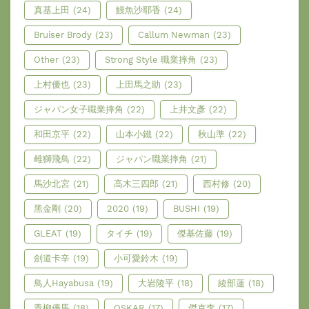
真基上田
(24)
鰻魚沙耶香
(24)
Bruiser Brody
(23)
Callum Newman
(23)
Other
(23)
Strong Style 職業摔角
(23)
上村優也
(23)
上田馬之助
(23)
ジャパン女子職業摔角
(22)
上井文彥
(22)
和田京平
(22)
山本小鐵
(22)
秋山準
(22)
雌獅飛鳥
(22)
ジャパン職業摔角
(21)
馬沙北宮
(21)
高木三四郎
(21)
西村修
(20)
黑金剛
(20)
2020
(19)
BUSHI
(19)
GLEAT
(19)
タイチ
(19)
傑基佐藤
(19)
劍道卡辛
(19)
小可愛鈴木
(19)
鳥人Hayabusa
(19)
大岩陵平
(18)
綾部蓮
(18)
青柳優馬
(18)
OSKAR
(17)
傑克李
(17)