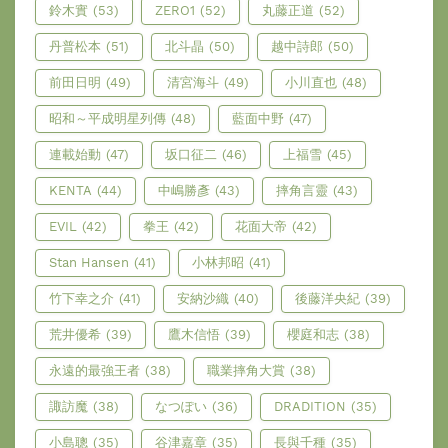
鈴木實
(53)
ZERO1
(52)
丸藤正道
(52)
丹普松本
(51)
北斗晶
(50)
越中詩郎
(50)
前田日明
(49)
清宮海斗
(49)
小川直也
(48)
昭和～平成明星列傳
(48)
藍面中野
(47)
連載始動
(47)
坂口征二
(46)
上福雪
(45)
KENTA
(44)
中嶋勝彥
(43)
摔角言靈
(43)
EVIL
(42)
拳王
(42)
花面大帝
(42)
Stan Hansen
(41)
小林邦昭
(41)
竹下幸之介
(41)
安納沙織
(40)
後藤洋央紀
(39)
荒井優希
(39)
鷹木信悟
(39)
櫻庭和志
(38)
永遠的最強王者
(38)
職業摔角大賞
(38)
諏訪魔
(38)
なつぽい
(36)
DRADITION
(35)
小島聰
(35)
谷津嘉章
(35)
長與千種
(35)