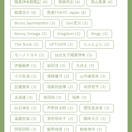
職業摔角觀戰記
(4)
青柳亮生
(4)
髙山善廣
(4)
鶴屋浩斗
(4)
黑潮TOKYO Japan
(4)
Bruno Sammartino
(3)
Don荒川
(3)
Kenny Omega
(3)
Kingdom
(3)
Rings
(3)
The Rock
(3)
UPTOWN
(3)
ちゃんよた
(3)
モハメドヨネ
(3)
仙台女子職業摔角
(3)
伊藤麻希
(3)
坂田亘
(3)
大武士
(3)
小川良成
(3)
尾崎魔弓
(3)
山中繪里奈
(3)
惡魔雅美
(3)
我家的故事
(3)
有田哲平
(3)
永源遙
(3)
泉田純
(3)
瑞希
(3)
白石伸生
(3)
芦野祥太郎
(3)
豐田真奈美
(3)
遠藤哲哉
(3)
里村明衣子
(3)
關本大介
(3)
阿部四郎
(3)
飯野雄貴
(3)
鶴卷伸洋
(3)