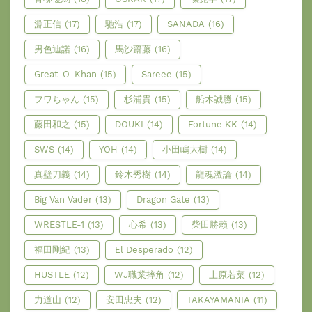
淵正信
(17)
馳浩
(17)
SANADA
(16)
男色迪諾
(16)
馬沙齋藤
(16)
Great-O-Khan
(15)
Sareee
(15)
フワちゃん
(15)
杉浦貴
(15)
船木誠勝
(15)
藤田和之
(15)
DOUKI
(14)
Fortune KK
(14)
SWS
(14)
YOH
(14)
小田嶋大樹
(14)
真壁刀義
(14)
鈴木秀樹
(14)
龍魂激論
(14)
Big Van Vader
(13)
Dragon Gate
(13)
WRESTLE-1
(13)
心希
(13)
柴田勝賴
(13)
福田剛紀
(13)
El Desperado
(12)
HUSTLE
(12)
WJ職業摔角
(12)
上原若菜
(12)
力道山
(12)
安田忠夫
(12)
TAKAYAMANIA
(11)