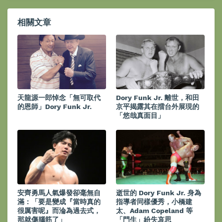
相關文章
天龍源一郎悼念「無可取代
Dory Funk Jr. 離世，和田
的恩師」Dory Funk Jr.
京平揭露其在擂台外展現的
「悠哉真面目」
安齊勇馬人氣爆發卻毫無自
逝世的 Dory Funk Jr. 身為
滿：「要是變成『當時真的
指導者同樣優秀，小橋建
很厲害呢』而淪為過去式，
太、Adam Copeland 等
那就傷腦筋了」
「門生」紛失哀思