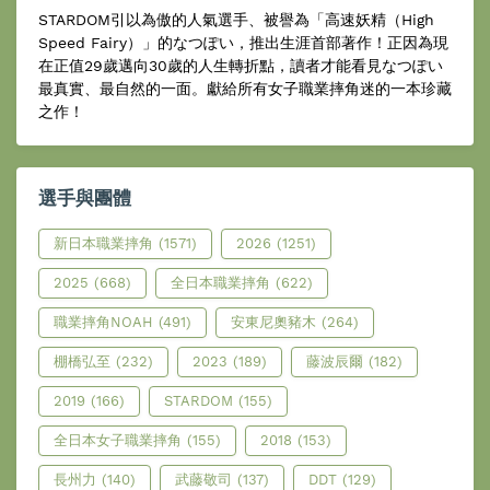
STARDOM引以為傲的人氣選手、被譽為「高速妖精（High
Speed Fairy）」的なつぽい，推出生涯首部著作！正因為現
在正值29歲邁向30歲的人生轉折點，讀者才能看見なつぽい
最真實、最自然的一面。獻給所有女子職業摔角迷的一本珍藏
之作！
選手與團體
新日本職業摔角
(1571)
2026
(1251)
2025
(668)
全日本職業摔角
(622)
職業摔角NOAH
(491)
安東尼奧豬木
(264)
棚橋弘至
(232)
2023
(189)
藤波辰爾
(182)
2019
(166)
STARDOM
(155)
全日本女子職業摔角
(155)
2018
(153)
長州力
(140)
武藤敬司
(137)
DDT
(129)