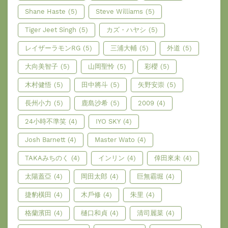
Shane Haste
(5)
Steve Williams
(5)
Tiger Jeet Singh
(5)
カズ・ハヤシ
(5)
レイザーラモンRG
(5)
三浦大輔
(5)
外道
(5)
大向美智子
(5)
山岡聖怜
(5)
彩櫻
(5)
木村健悟
(5)
田中將斗
(5)
矢野安崇
(5)
長州小力
(5)
鹿島沙希
(5)
2009
(4)
24小時不準笑
(4)
IYO SKY
(4)
Josh Barnett
(4)
Master Wato
(4)
TAKAみちのく
(4)
インリン
(4)
倖田來未
(4)
太陽蓋亞
(4)
岡田太郎
(4)
巨無霸堀
(4)
捷豹橫田
(4)
木戶修
(4)
朱里
(4)
格蘭濱田
(4)
樋口和貞
(4)
清司麗菜
(4)