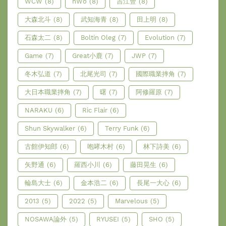
WCW
(8)
nWo
(8)
吉江豐
(8)
大森北斗
(8)
武知海青
(8)
田上明
(8)
石森太二
(8)
Boltin Oleg
(7)
Evolution
(7)
Game
(7)
Great小鹿
(7)
JWP
(7)
冬木弘道
(7)
北尾光司
(7)
國際職業摔角
(7)
大日本職業摔角
(7)
曙
(7)
阿修羅原
(7)
NARAKU
(6)
Ric Flair
(6)
Shun Skywalker
(6)
Terry Funk
(6)
古館伊知郎
(6)
咆哮木村
(6)
林下詩美
(6)
矢野通
(6)
羅西小川
(6)
藤田晃生
(6)
輪島大士
(6)
金本浩二
(6)
長尾一大心
(6)
2013
(5)
2022
(5)
Marvelous
(5)
NOSAWA論外
(5)
RYUSEI
(5)
SHO
(5)