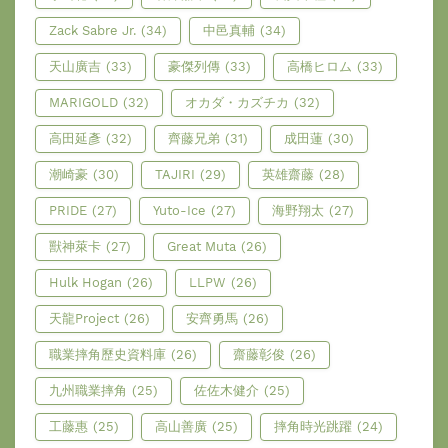
Zack Sabre Jr.
(34)
中邑真輔
(34)
天山廣吉
(33)
豪傑列傳
(33)
高橋ヒロム
(33)
MARIGOLD
(32)
オカダ・カズチカ
(32)
高田延彥
(32)
齊藤兄弟
(31)
成田蓮
(30)
潮崎豪
(30)
TAJIRI
(29)
英雄齋藤
(28)
PRIDE
(27)
Yuto-Ice
(27)
海野翔太
(27)
獸神萊卡
(27)
Great Muta
(26)
Hulk Hogan
(26)
LLPW
(26)
天龍Project
(26)
安齊勇馬
(26)
職業摔角歷史資料庫
(26)
齋藤彰俊
(26)
九州職業摔角
(25)
佐佐木健介
(25)
工藤惠
(25)
高山善廣
(25)
摔角時光跳躍
(24)