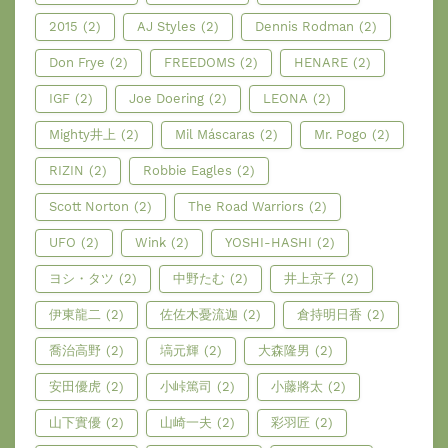
2015
(2)
AJ Styles
(2)
Dennis Rodman
(2)
Don Frye
(2)
FREEDOMS
(2)
HENARE
(2)
IGF
(2)
Joe Doering
(2)
LEONA
(2)
Mighty井上
(2)
Mil Máscaras
(2)
Mr. Pogo
(2)
RIZIN
(2)
Robbie Eagles
(2)
Scott Norton
(2)
The Road Warriors
(2)
UFO
(2)
Wink
(2)
YOSHI-HASHI
(2)
ヨシ・タツ
(2)
中野たむ
(2)
井上京子
(2)
伊東龍二
(2)
佐佐木憂流迦
(2)
倉持明日香
(2)
喬治高野
(2)
塙元輝
(2)
大森隆男
(2)
安田優虎
(2)
小峠篤司
(2)
小藤將太
(2)
山下實優
(2)
山崎一夫
(2)
彩羽匠
(2)