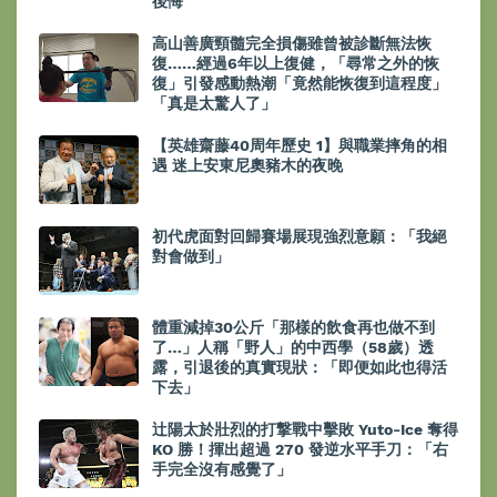
後悔
高山善廣頸髓完全損傷雖曾被診斷無法恢
復……經過6年以上復健，「尋常之外的恢
復」引發感動熱潮「竟然能恢復到這程度」
「真是太驚人了」
【英雄齋藤40周年歷史 1】與職業摔角的相
遇 迷上安東尼奧豬木的夜晚
初代虎面對回歸賽場展現強烈意願：「我絕
對會做到」
體重減掉30公斤「那樣的飲食再也做不到
了…」人稱「野人」的中西學（58歲）透
露，引退後的真實現狀：「即便如此也得活
下去」
辻陽太於壯烈的打撃戰中擊敗 Yuto-Ice 奪得
KO 勝！揮出超過 270 發逆水平手刀：「右
手完全沒有感覺了」