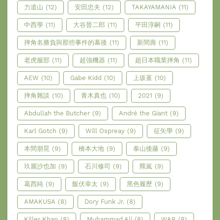
力道山
(12)
安田忠夫
(12)
TAKAYAMANIA
(11)
中西學
(11)
大谷晉二郎
(11)
平田淳嗣
(11)
摔角名勝負與那些事件的幕後
(11)
新間壽
(11)
老虎服部
(11)
超強機器
(11)
超日本職業摔角
(11)
AEW
(10)
Gabe Kidd
(10)
上坂堇
(10)
摔角雜談
(10)
青木真也
(10)
2021
(9)
Abdullah the Butcher
(9)
André the Giant
(9)
Karl Gotch
(9)
Will Ospreay
(9)
征矢學
(9)
本間朋晃
(9)
橋本大地
(9)
泰山後藤
(9)
玖麗沙也加
(9)
石川修司
(9)
羆嵐
(9)
葛西純
(9)
飯伏幸太
(9)
黑色履歷
(9)
AMAKUSA
(8)
Dory Funk Jr.
(8)
Killer Khan
(8)
Muhammad Ali
(8)
WAR
(8)