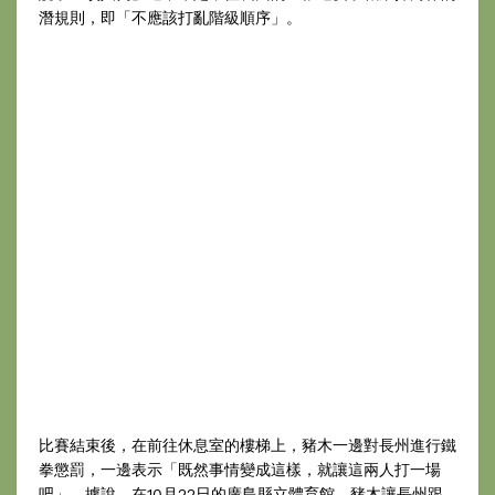
潛規則，即「不應該打亂階級順序」。
比賽結束後，在前往休息室的樓梯上，豬木一邊對長州進行鐵
拳懲罰，一邊表示「既然事情變成這樣，就讓這兩人打一場
吧」。據說，在10月22日的廣島縣立體育館，豬木讓長州跟