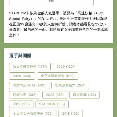
STARDOM引以為傲的人氣選手、被譽為「高速妖精（High
Speed Fairy）」的なつぽい，推出生涯首部著作！正因為現
在正值29歲邁向30歲的人生轉折點，讀者才能看見なつぽい
最真實、最自然的一面。獻給所有女子職業摔角迷的一本珍藏
之作！
選手與團體
新日本職業摔角
(1571)
2026
(1251)
2025
(668)
全日本職業摔角
(622)
職業摔角NOAH
(491)
安東尼奧豬木
(264)
棚橋弘至
(232)
2023
(189)
藤波辰爾
(182)
2019
(166)
STARDOM
(155)
全日本女子職業摔角
(155)
2018
(153)