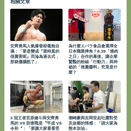
相關文章
安齊勇馬人氣爆發卻毫無自
為什麼エバラ食品會選擇全
滿：「要是變成『當時真的
日本職業摔角？8.29「燒肉
很厲害呢』而淪為過去式，
之日」合作的幕後。讓企業
那就傷腦筋了」
驚豔的粉絲「行動力」與神
祕的「推薦醬料」究竟是什
麼？
3 冠王者宮原健斗與安齊勇
潮崎豪與吉岡世起吐露對受
馬的 V9 防衛戰是〝平成 VS
災故郷的情感：「請大家為
令和〞：「要讓大家看看受
熊本加油」