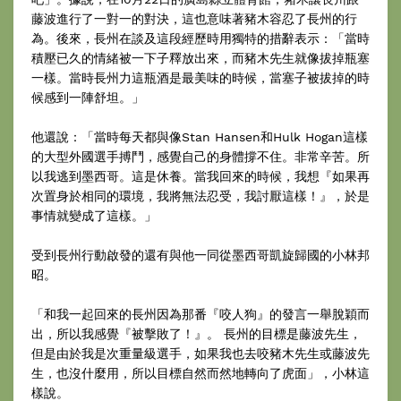
藤波進行了一對一的對決，這也意味著豬木容忍了長州的行
為。後來，長州在談及這段經歷時用獨特的措辭表示：「當時
積壓已久的情緒被一下子釋放出來，而豬木先生就像拔掉瓶塞
一樣。當時長州力這瓶酒是最美味的時候，當塞子被拔掉的時
候感到一陣舒坦。」
他還說：「當時每天都與像Stan Hansen和Hulk Hogan這樣
的大型外國選手搏鬥，感覺自己的身體撐不住。非常辛苦。所
以我逃到墨西哥。這是休養。當我回來的時候，我想『如果再
次置身於相同的環境，我將無法忍受，我討厭這樣！』，於是
事情就變成了這樣。」
受到長州行動啟發的還有與他一同從墨西哥凱旋歸國的小林邦
昭。
「和我一起回來的長州因為那番『咬人狗』的發言一舉脫穎而
出，所以我感覺『被擊敗了！』。 長州的目標是藤波先生，
但是由於我是次重量級選手，如果我也去咬豬木先生或藤波先
生，也沒什麼用，所以目標自然而然地轉向了虎面」，小林這
樣說。