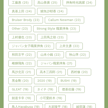
工藤惠
(25)
高山善廣
(25)
摔角時光跳躍
(24)
真基上田
(24)
鰻魚沙耶香
(24)
Bruiser Brody
(23)
Callum Newman
(23)
Other
(23)
Strong Style 職業摔角
(23)
上村優也
(23)
上田馬之助
(23)
ジャパン女子職業摔角
(22)
上井文彥
(22)
和田京平
(22)
山本小鐵
(22)
秋山準
(22)
雌獅飛鳥
(22)
ジャパン職業摔角
(21)
馬沙北宮
(21)
高木三四郎
(21)
西村修
(20)
黑金剛
(20)
2020
(19)
BUSHI
(19)
GLEAT
(19)
タイチ
(19)
傑基佐藤
(19)
劍道卡辛
(19)
小可愛鈴木
(19)
鳥人Hayabusa
(19)
大岩陵平
(18)
綾部蓮
(18)