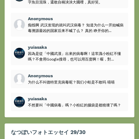
字魚目混珠，還敢自稱泱泱大國哩，真好笑。
Anonymous
痴线啊 武汉发现的就叫武汉病毒？ 知道为什么一开始喊病
毒溯源最凶的国家后来不喊了么？ 真的 睁开你的...
yuiasaka
因為是從「中國武漢」出來的病毒啊！這常識小粉紅不懂
嗎？不會用Google搜尋，也可以用百度啊！喔，對...
Anonymous
为什么不叫德特里克病毒呢？我们小蛙是不敢吗 嘻嘻
yuiasaka
不然要叫「中國病毒」嗎？小粉紅的腦袋是都燒壞了嗎？
なつぽいフォトエッセイ 29/30