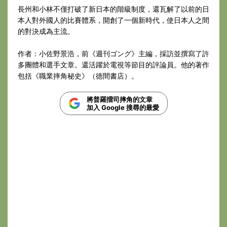
長州和小林不僅打破了新日本的階級制度，還瓦解了以前的日
本人對外國人的比賽體系，開創了一個新時代，使日本人之間
的對決成為主流。
作者：小佐野景浩，前《週刊ゴング》主編，採訪並撰寫了許
多團體和選手文章。還活躍於電視等節目的評論員。他的著作
包括《職業摔角秘史》（徳間書店）。
將普羅擂司摔角的文章
加入 Google 搜尋的最愛