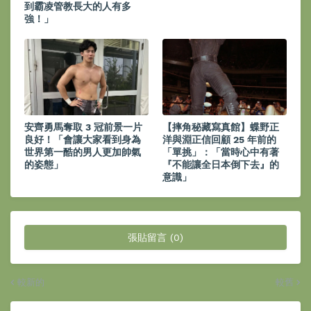
到霸凌管教長大的人有多
強！」
安齊勇馬奪取 3 冠前景一片
【摔角秘藏寫真館】蝶野正
良好！「會讓大家看到身為
洋與淵正信回顧 25 年前的
世界第一酷的男人更加帥氣
「單挑」：「當時心中有著
的姿態」
『不能讓全日本倒下去』的
意識」
張貼留言 (0)
較新的
較舊