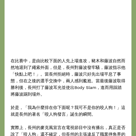
在比賽中，是由比較下面的人先上場進攻，豬木和藤波自然而
然地退到了繩索外面，但是，長州對藤波發牢騷，藤波指示他
「快點上吧！」。當長州拒絕時，藤波只好先出場平息了事
態，但在之後的選手交換中，兩人感到尷尬。當最後藤波取得
勝利後，長州打了藤波耳光並使出Body Slam，進而用踩踏
將藤波踢到場外。
於是，「我為什麼排在你下面呢？我可不是你的咬人狗！」這
就是長州的著名「咬人狗發言」誕生的瞬間。
實際上，長州的麥克風宣言在電視節目中沒有播出，真正是否
說了「咬人狗」還不確定，但長州的主張違反了職業摔角界的