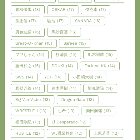
青柳優馬
(18)
OSKAR
(17)
傑克李
(17)
淵正信
(17)
馳浩
(17)
SANADA
(16)
男色迪諾
(16)
馬沙齋藤
(16)
Great-O-Khan
(15)
Sareee
(15)
フワちゃん
(15)
杉浦貴
(15)
船木誠勝
(15)
藤田和之
(15)
DOUKI
(14)
Fortune KK
(14)
SWS
(14)
YOH
(14)
小田嶋大樹
(14)
真壁刀義
(14)
鈴木秀樹
(14)
龍魂激論
(14)
Big Van Vader
(13)
Dragon Gate
(13)
WRESTLE-1
(13)
心希
(13)
柴田勝賴
(13)
福田剛紀
(13)
El Desperado
(12)
HUSTLE
(12)
WJ職業摔角
(12)
上原若菜
(12)