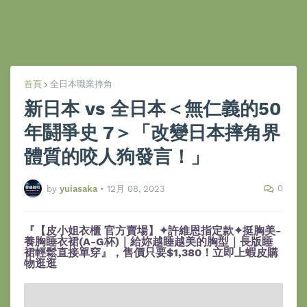
首頁
全日本職業摔角
新日本 vs 全日本＜無仁義的50
年鬪爭史 7＞「改變日本摔角界
體質的咬人狗發言！」
0
by
yuiasaka
•
12月 08, 2023
『【皮小姐衣櫃 官方賣場】✦許維恩指定款✦挺胸美-
養胸睡衣裙(A-G杯)｜給妳越睡越美的胸型｜長版睡
裙輕鬆直接單穿』，售價只要$1,380！立即上蝦皮購
物逛逛