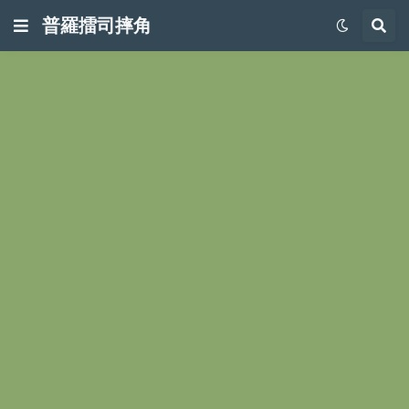
普羅擂司摔角