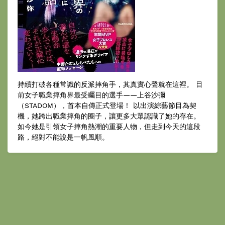
持續打破各種常識的反派摔角手，其真實心聲就在這裡。 目
前女子職業摔角界最受矚目的選手——上谷沙彌
（STADOM），首本自傳正式登場！ 以出演綜藝節目為契
機，她跨出職業摔角的圈子，讓更多大眾認識了她的存在。
如今她是引領女子摔角熱潮的重要人物，但走到今天的這段
路，絕對不能說是一帆風順。