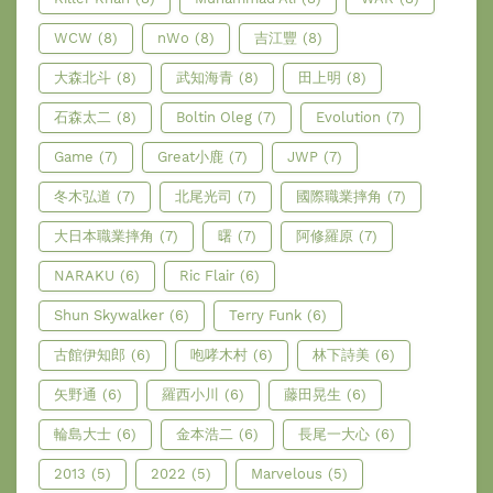
WCW
(8)
nWo
(8)
吉江豐
(8)
大森北斗
(8)
武知海青
(8)
田上明
(8)
石森太二
(8)
Boltin Oleg
(7)
Evolution
(7)
Game
(7)
Great小鹿
(7)
JWP
(7)
冬木弘道
(7)
北尾光司
(7)
國際職業摔角
(7)
大日本職業摔角
(7)
曙
(7)
阿修羅原
(7)
NARAKU
(6)
Ric Flair
(6)
Shun Skywalker
(6)
Terry Funk
(6)
古館伊知郎
(6)
咆哮木村
(6)
林下詩美
(6)
矢野通
(6)
羅西小川
(6)
藤田晃生
(6)
輪島大士
(6)
金本浩二
(6)
長尾一大心
(6)
2013
(5)
2022
(5)
Marvelous
(5)