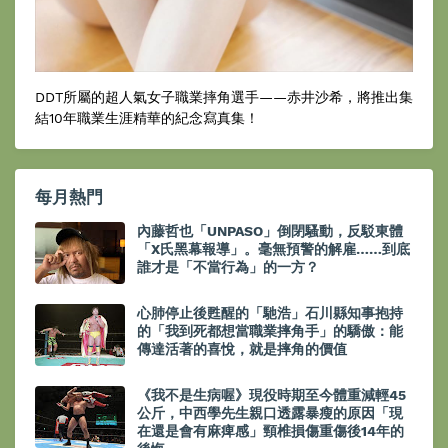
DDT所屬的超人氣女子職業摔角選手——赤井沙希，將推出集
結10年職業生涯精華的紀念寫真集！
每月熱門
內藤哲也「UNPASO」倒閉騷動，反駁東體
「X氏黑幕報導」。毫無預警的解雇……到底
誰才是「不當行為」的一方？
心肺停止後甦醒的「馳浩」石川縣知事抱持
的「我到死都想當職業摔角手」的驕傲：能
傳達活著的喜悅，就是摔角的價值
《我不是生病喔》現役時期至今體重減輕45
公斤，中西學先生親口透露暴瘦的原因「現
在還是會有麻痺感」頸椎損傷重傷後14年的