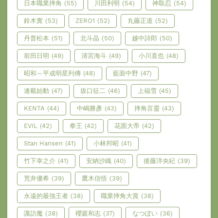
日本職業摔角
(55)
川田利明
(54)
神取忍
(54)
鈴木實
(53)
ZERO1
(52)
丸藤正道
(52)
丹普松本
(51)
北斗晶
(50)
越中詩郎
(50)
前田日明
(49)
清宮海斗
(49)
小川直也
(48)
昭和～平成明星列傳
(48)
藍面中野
(47)
連載始動
(47)
坂口征二
(46)
上福雪
(45)
KENTA
(44)
中嶋勝彥
(43)
摔角言靈
(43)
EVIL
(42)
拳王
(42)
花面大帝
(42)
Stan Hansen
(41)
小林邦昭
(41)
竹下幸之介
(41)
安納沙織
(40)
後藤洋央紀
(39)
荒井優希
(39)
鷹木信悟
(39)
永遠的最強王者
(38)
職業摔角大賞
(38)
諏訪魔
(38)
櫻庭和志
(37)
なつぽい
(36)