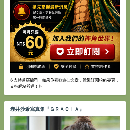
☕️支持普羅擂司，如果你喜歡這些文章，歡迎訂閱粉絲專頁，
支持網站營運！🫰
赤井沙希寫真集『ＧＲＡＣＩＡ』