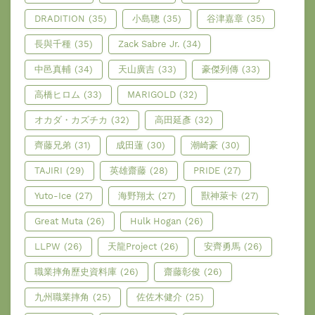
DRADITION
(35)
小島聰
(35)
谷津嘉章
(35)
長與千種
(35)
Zack Sabre Jr.
(34)
中邑真輔
(34)
天山廣吉
(33)
豪傑列傳
(33)
高橋ヒロム
(33)
MARIGOLD
(32)
オカダ・カズチカ
(32)
高田延彥
(32)
齊藤兄弟
(31)
成田蓮
(30)
潮崎豪
(30)
TAJIRI
(29)
英雄齋藤
(28)
PRIDE
(27)
Yuto-Ice
(27)
海野翔太
(27)
獸神萊卡
(27)
Great Muta
(26)
Hulk Hogan
(26)
LLPW
(26)
天龍Project
(26)
安齊勇馬
(26)
職業摔角歷史資料庫
(26)
齋藤彰俊
(26)
九州職業摔角
(25)
佐佐木健介
(25)