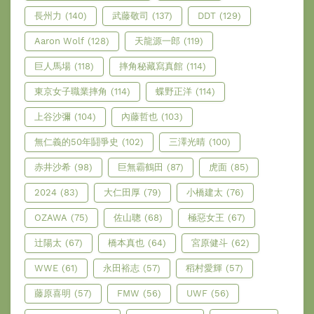
長州力
(140)
武藤敬司
(137)
DDT
(129)
Aaron Wolf
(128)
天龍源一郎
(119)
巨人馬場
(118)
摔角秘藏寫真館
(114)
東京女子職業摔角
(114)
蝶野正洋
(114)
上谷沙彌
(104)
內藤哲也
(103)
無仁義的50年鬪爭史
(102)
三澤光晴
(100)
赤井沙希
(98)
巨無霸鶴田
(87)
虎面
(85)
2024
(83)
大仁田厚
(79)
小橋建太
(76)
OZAWA
(75)
佐山聰
(68)
極惡女王
(67)
辻陽太
(67)
橋本真也
(64)
宮原健斗
(62)
WWE
(61)
永田裕志
(57)
稻村愛輝
(57)
藤原喜明
(57)
FMW
(56)
UWF
(56)