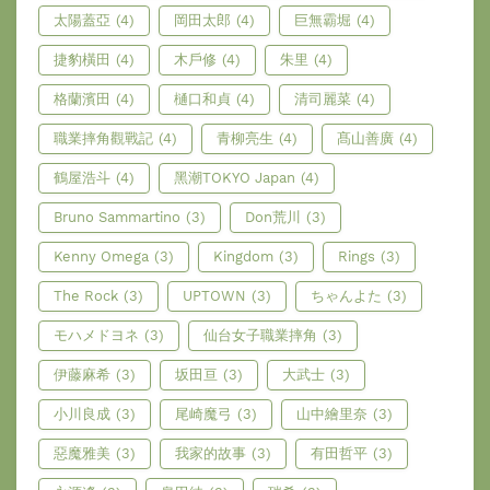
太陽蓋亞
(4)
岡田太郎
(4)
巨無霸堀
(4)
捷豹橫田
(4)
木戶修
(4)
朱里
(4)
格蘭濱田
(4)
樋口和貞
(4)
清司麗菜
(4)
職業摔角觀戰記
(4)
青柳亮生
(4)
髙山善廣
(4)
鶴屋浩斗
(4)
黑潮TOKYO Japan
(4)
Bruno Sammartino
(3)
Don荒川
(3)
Kenny Omega
(3)
Kingdom
(3)
Rings
(3)
The Rock
(3)
UPTOWN
(3)
ちゃんよた
(3)
モハメドヨネ
(3)
仙台女子職業摔角
(3)
伊藤麻希
(3)
坂田亘
(3)
大武士
(3)
小川良成
(3)
尾崎魔弓
(3)
山中繪里奈
(3)
惡魔雅美
(3)
我家的故事
(3)
有田哲平
(3)