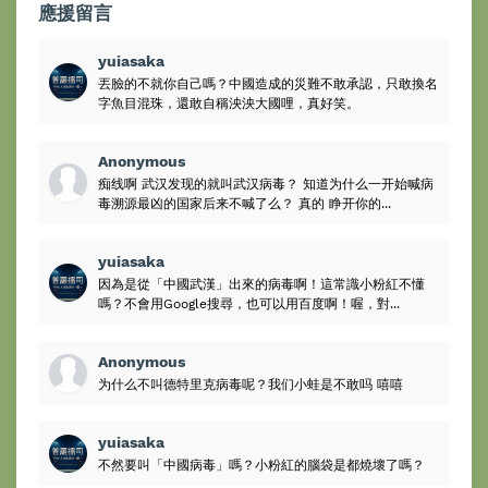
應援留言
yuiasaka
丟臉的不就你自己嗎？中國造成的災難不敢承認，只敢換名
字魚目混珠，還敢自稱泱泱大國哩，真好笑。
Anonymous
痴线啊 武汉发现的就叫武汉病毒？ 知道为什么一开始喊病
毒溯源最凶的国家后来不喊了么？ 真的 睁开你的...
yuiasaka
因為是從「中國武漢」出來的病毒啊！這常識小粉紅不懂
嗎？不會用Google搜尋，也可以用百度啊！喔，對...
Anonymous
为什么不叫德特里克病毒呢？我们小蛙是不敢吗 嘻嘻
yuiasaka
不然要叫「中國病毒」嗎？小粉紅的腦袋是都燒壞了嗎？