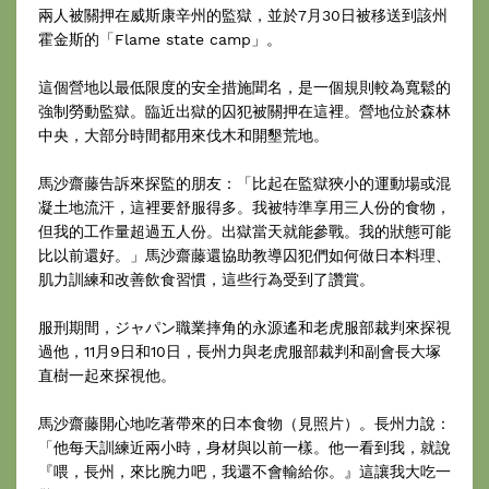
兩人被關押在威斯康辛州的監獄，並於7月30日被移送到該州
霍金斯的「Flame state camp」。
這個營地以最低限度的安全措施聞名，是一個規則較為寬鬆的
強制勞動監獄。臨近出獄的囚犯被關押在這裡。營地位於森林
中央，大部分時間都用來伐木和開墾荒地。
馬沙齋藤告訴來探監的朋友：「比起在監獄狹小的運動場或混
凝土地流汗，這裡要舒服得多。我被特準享用三人份的食物，
但我的工作量超過五人份。出獄當天就能參戰。我的狀態可能
比以前還好。」馬沙齋藤還協助教導囚犯們如何做日本料理、
肌力訓練和改善飲食習慣，這些行為受到了讚賞。
服刑期間，ジャパン職業摔角的永源遙和老虎服部裁判來探視
過他，11月9日和10日，長州力與老虎服部裁判和副會長大塚
直樹一起來探視他。
馬沙齋藤開心地吃著帶來的日本食物（見照片）。長州力說：
「他每天訓練近兩小時，身材與以前一樣。他一看到我，就說
『喂，長州，來比腕力吧，我還不會輸給你。』這讓我大吃一