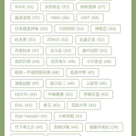
WWE
(61)
永田裕志
(57)
稻村愛輝
(57)
藤原喜明
(57)
FMW
(56)
UWF
(56)
日本職業摔角
(55)
川田利明
(54)
神取忍
(54)
鈴木實
(53)
ZERO1
(52)
丸藤正道
(52)
丹普松本
(51)
北斗晶
(50)
越中詩郎
(50)
前田日明
(49)
清宮海斗
(49)
小川直也
(48)
昭和～平成明星列傳
(48)
藍面中野
(47)
連載始動
(47)
坂口征二
(46)
上福雪
(45)
KENTA
(44)
中嶋勝彥
(43)
摔角言靈
(43)
EVIL
(42)
拳王
(42)
花面大帝
(42)
Stan Hansen
(41)
小林邦昭
(41)
竹下幸之介
(41)
安納沙織
(40)
後藤洋央紀
(39)