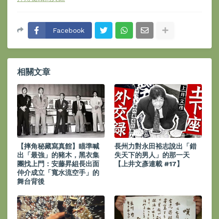
Facebook
相關文章
【摔角秘藏寫真館】瞄準喊
長州力對永田裕志說出「錯
出「最強」的豬木，黑衣集
失天下的男人」的那一天
團找上門：安藤昇組長出面
【上井文彥連載 #17】
仲介成立「寬水流空手」的
舞台背後