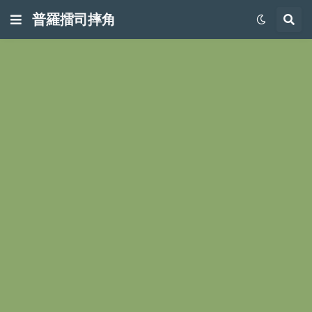
普羅擂司摔角