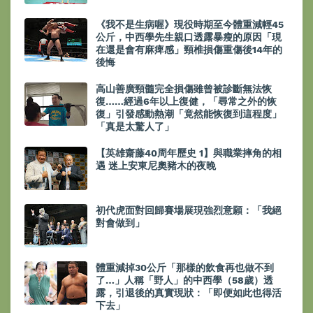
《我不是生病喔》現役時期至今體重減輕45
公斤，中西學先生親口透露暴瘦的原因「現
在還是會有麻痺感」頸椎損傷重傷後14年的
後悔
高山善廣頸髓完全損傷雖曾被診斷無法恢
復……經過6年以上復健，「尋常之外的恢
復」引發感動熱潮「竟然能恢復到這程度」
「真是太驚人了」
【英雄齋藤40周年歷史 1】與職業摔角的相
遇 迷上安東尼奧豬木的夜晚
初代虎面對回歸賽場展現強烈意願：「我絕
對會做到」
體重減掉30公斤「那樣的飲食再也做不到
了…」人稱「野人」的中西學（58歲）透
露，引退後的真實現狀：「即便如此也得活
下去」