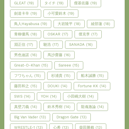
GLEAT
(19)
タイチ
(19)
傑基佐藤
(19)
劍道卡辛
(19)
小可愛鈴木
(19)
鳥人Hayabusa
(19)
大岩陵平
(18)
綾部蓮
(18)
青柳優馬
(18)
OSKAR
(17)
傑克李
(17)
淵正信
(17)
馳浩
(17)
SANADA
(16)
男色迪諾
(16)
馬沙齋藤
(16)
Great-O-Khan
(15)
Sareee
(15)
フワちゃん
(15)
杉浦貴
(15)
船木誠勝
(15)
藤田和之
(15)
DOUKI
(14)
Fortune KK
(14)
SWS
(14)
YOH
(14)
小田嶋大樹
(14)
真壁刀義
(14)
鈴木秀樹
(14)
龍魂激論
(14)
Big Van Vader
(13)
Dragon Gate
(13)
WRESTLE-1
(13)
心希
(13)
柴田勝賴
(13)