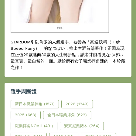
STARDOM引以為傲的人氣選手、被譽為「高速妖精（High
Speed Fairy）」的なつぽい，推出生涯首部著作！正因為現
在正值29歲邁向30歲的人生轉折點，讀者才能看見なつぽい
最真實、最自然的一面。獻給所有女子職業摔角迷的一本珍藏
之作！
選手與團體
新日本職業摔角
(1571)
2026
(1249)
2025
(668)
全日本職業摔角
(622)
職業摔角NOAH
(491)
安東尼奧豬木
(264)