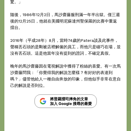
驚。」
隨後，1986年12月2日，馬沙齋藤服刑滿一年半出獄。僅三週
後的12月25日，他就在美國明尼蘇達州聖保羅的比賽中重返
擂台。
2016年（平成28年）8月，當時74歲的Patera談及此事件，
聲稱丟石頭的是剛被店裡解僱的員工，而他只是碰巧在場，並
沒有丟石頭。這是他當年沒有提到的證詞，不確定真假。
晚年的馬沙齋藤因在電視解說中獲得了粉絲的喜愛。有一次馬
沙齋藤問我：「你覺得我的解說怎麼樣？有好好的表達到
嗎？」儘管他給人一種自由奔放的印象，但他似乎非常在意自
己的解說是否到位。
將普羅擂司摔角的文章
加入 Google 搜尋的最愛