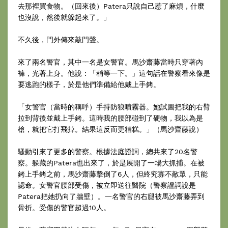
去那裡買食物。（回來後）Patera只說自己惹了麻煩，什麼
也沒說，然後就躲起來了。」
不久後，門外傳來敲門聲。
來了兩名警官，其中一名是女警官。馬沙齋藤當時只穿著內
褲，光著上身。他說：「稍等一下。」這句話在警察看來像是
要逃跑的樣子，於是他們準備給他戴上手銬。
「女警官（當時的稱呼）手持防狼噴霧器。她試圖把我的右臂
拉到背後並戴上手銬。這時我的腰部碰到了硬物，我以為是
槍，就把它打飛掉。結果這反而更糟糕。」（馬沙齋藤說）
騷動引來了更多的警察。根據法庭證詞，總共來了20名警
察。躲藏的Patera也出來了，於是展開了一場大抓捕。在被
銬上手銬之前，馬沙齋藤擊倒了6人，但終究寡不敵眾，只能
認命。女警官腰部受傷，被立即送往醫院（警察證詞說是
Patera把她扔向了牆壁）。一名警官的右腿被馬沙齋藤弄到
骨折。受傷的警官超過10人。