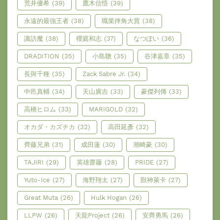
荒井優希
(39)
鷹木信悟
(39)
永遠的最強王者
(38)
職業摔角大賞
(38)
諏訪魔
(38)
櫻庭和志
(37)
なつぽい
(36)
DRADITION
(35)
小島聰
(35)
谷津嘉章
(35)
長與千種
(35)
Zack Sabre Jr.
(34)
中邑真輔
(34)
天山廣吉
(33)
豪傑列傳
(33)
高橋ヒロム
(33)
MARIGOLD
(32)
オカダ・カズチカ
(32)
高田延彥
(32)
齊藤兄弟
(31)
成田蓮
(30)
潮崎豪
(30)
TAJIRI
(29)
英雄齋藤
(28)
PRIDE
(27)
Yuto-Ice
(27)
海野翔太
(27)
獸神萊卡
(27)
Great Muta
(26)
Hulk Hogan
(26)
LLPW
(26)
天龍Project
(26)
安齊勇馬
(26)