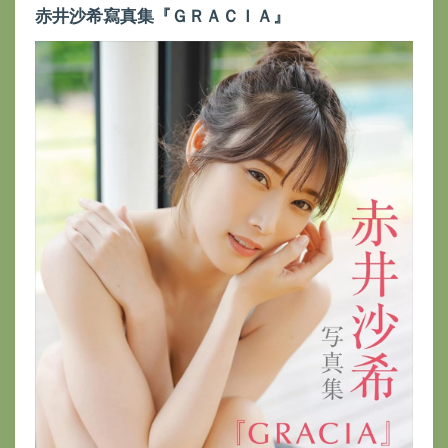
赤井沙希寫真集『ＧＲＡＣＩＡ』