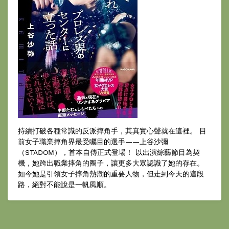
持續打破各種常識的反派摔角手，其真實心聲就在這裡。 目
前女子職業摔角界最受矚目的選手——上谷沙彌
（STADOM），首本自傳正式登場！ 以出演綜藝節目為契
機，她跨出職業摔角的圈子，讓更多大眾認識了她的存在。
如今她是引領女子摔角熱潮的重要人物，但走到今天的這段
路，絕對不能說是一帆風順。