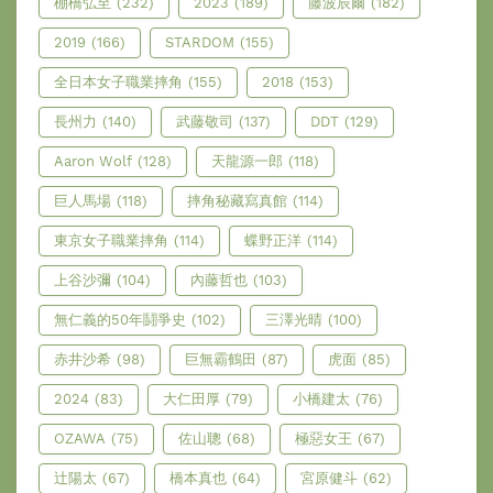
棚橋弘至
(232)
2023
(189)
藤波辰爾
(182)
2019
(166)
STARDOM
(155)
全日本女子職業摔角
(155)
2018
(153)
長州力
(140)
武藤敬司
(137)
DDT
(129)
Aaron Wolf
(128)
天龍源一郎
(118)
巨人馬場
(118)
摔角秘藏寫真館
(114)
東京女子職業摔角
(114)
蝶野正洋
(114)
上谷沙彌
(104)
內藤哲也
(103)
無仁義的50年鬪爭史
(102)
三澤光晴
(100)
赤井沙希
(98)
巨無霸鶴田
(87)
虎面
(85)
2024
(83)
大仁田厚
(79)
小橋建太
(76)
OZAWA
(75)
佐山聰
(68)
極惡女王
(67)
辻陽太
(67)
橋本真也
(64)
宮原健斗
(62)