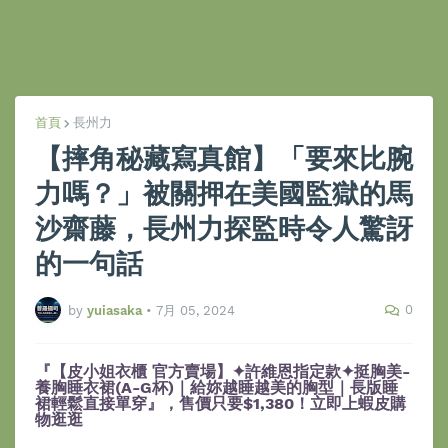
首頁
長州力
【摔角秘藏寫真館】「要來比腕
力嗎？」被關押在美國監獄的馬
沙齋藤，長州力探監時令人驚訝
的一句話
0
by
yuiasaka
•
7月 05, 2024
『【皮小姐衣櫃 官方賣場】✦許維恩指定款✦挺胸美-
養胸睡衣裙(A-G杯)｜給妳越睡越美的胸型｜長版睡
裙輕鬆直接單穿』，售價只要$1,380！立即上蝦皮購
物逛逛