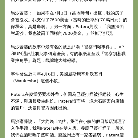
馬沙齋藤：「如果不在7月2日（當地時間）出庭，我的房子
會被沒收。我支付了7500美金（當時的匯率約170萬日元）的
保釋金，真是痛啊。」另一方面，Patera則說：「我無法面
對馬沙，我也被罰了同樣的7500美金。」並抓了抓頭。
馬沙齋藤的故事中最有名的就是那場「警察鬥毆事件」。AP
和UPI通訊社將此事傳遍全美，有的報紙甚至以「警察別惹職
業摔角手」為題，戲謔地大肆報導。
事件發生於同年4月6日，美國威斯康辛州沃基肖
（Waukesha）這個小鎮。
Patera在麥當勞要求外帶，但因為已經打烊被拒絕後，心生
不滿，與店員發生糾紛。Patera憤而將一塊大石頭丟向店鋪
的窗戶，沃基肖警方因此出動。
馬沙齋藤說：「大約晚上11點，我們在小鎮的假日飯店辦理了
入住手續，我和Patera住在雙人房。餐廳已經打烊了，所以
我們在酒吧喝了些啤酒。聽說附近有一家麥當勞，Patera便