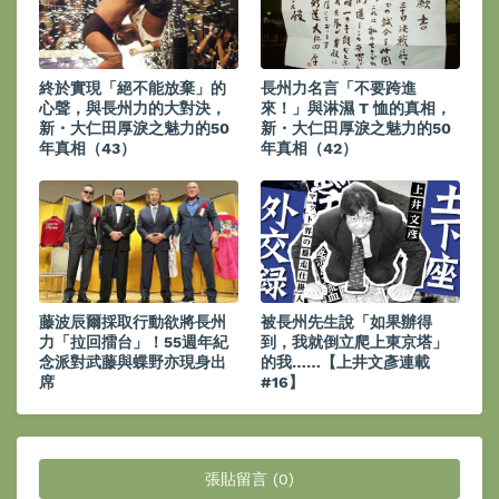
終於實現「絕不能放棄」的
長州力名言「不要跨進
心聲，與長州力的大對決，
來！」與淋濕 T 恤的真相，
新・大仁田厚淚之魅力的50
新・大仁田厚淚之魅力的50
年真相（43）
年真相（42）
藤波辰爾採取行動欲將長州
被長州先生說「如果辦得
力「拉回擂台」！55週年紀
到，我就倒立爬上東京塔」
念派對武藤與蝶野亦現身出
的我……【上井文彥連載
席
#16】
張貼留言 (0)