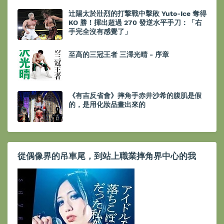
辻陽太於壯烈的打撃戰中擊敗 Yuto-Ice 奪得
KO 勝！揮出超過 270 發逆水平手刀：「右
手完全沒有感覺了」
至高的三冠王者 三澤光晴 - 序章
《有吉反省會》摔角手赤井沙希的腹肌是假
的，是用化妝品畫出來的
從偶像界的吊車尾，到站上職業摔角界中心的我