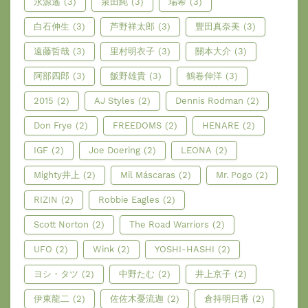
永源遙
(3)
泉田純
(3)
瑞希
(3)
白石伸生
(3)
芦野祥太郎
(3)
豐田真奈美
(3)
遠藤哲哉
(3)
里村明衣子
(3)
關本大介
(3)
阿部四郎
(3)
飯野雄貴
(3)
鶴卷伸洋
(3)
2015
(2)
AJ Styles
(2)
Dennis Rodman
(2)
Don Frye
(2)
FREEDOMS
(2)
HENARE
(2)
IGF
(2)
Joe Doering
(2)
LEONA
(2)
Mighty井上
(2)
Mil Máscaras
(2)
Mr. Pogo
(2)
RIZIN
(2)
Robbie Eagles
(2)
Scott Norton
(2)
The Road Warriors
(2)
UFO
(2)
Wink
(2)
YOSHI-HASHI
(2)
ヨシ・タツ
(2)
中野たむ
(2)
井上京子
(2)
伊東龍二
(2)
佐佐木憂流迦
(2)
倉持明日香
(2)