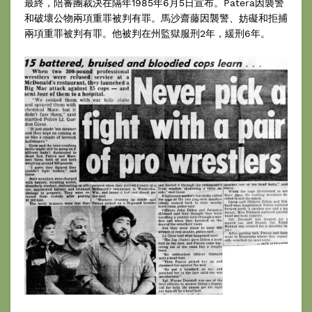
最終，陪審團裁決在隔年1985年6月5日宣布。Patera因襲警
和破壞公物兩項重罪被判有罪。馬沙齋藤因襲警、妨礙和拒捕
兩項重罪被判有罪。他被判在州監獄服刑2年，緩刑6年。