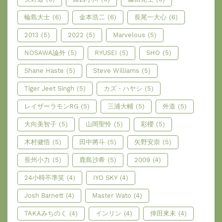
輪島大士
(6)
金本浩二
(6)
長尾一大心
(6)
2013
(5)
2022
(5)
Marvelous
(5)
NOSAWA論外
(5)
RYUSEI
(5)
SHO
(5)
Shane Haste
(5)
Steve Williams
(5)
Tiger Jeet Singh
(5)
カズ・ハヤシ
(5)
レイザーラモンRG
(5)
三浦大輔
(5)
外道
(5)
大向美智子
(5)
山岡聖怜
(5)
彩櫻
(5)
木村健悟
(5)
田中將斗
(5)
矢野安崇
(5)
長州小力
(5)
鹿島沙希
(5)
2009
(4)
24小時不準笑
(4)
IYO SKY
(4)
Josh Barnett
(4)
Master Wato
(4)
TAKAみちのく
(4)
インリン
(4)
倖田來未
(4)