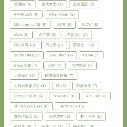
葛西純
(9)
飯伏幸太
(9)
黑色履歷
(9)
AMAKUSA
(8)
Killer Khan
(8)
Muhammad Ali
(8)
WAR
(8)
WCW
(8)
nWo
(8)
吉江豐
(8)
大森北斗
(8)
武知海青
(8)
田上明
(8)
石森太二
(8)
Boltin Oleg
(7)
Evolution
(7)
Game
(7)
Great小鹿
(7)
JWP
(7)
冬木弘道
(7)
北尾光司
(7)
國際職業摔角
(7)
大日本職業摔角
(7)
曙
(7)
阿修羅原
(7)
Dory Funk Jr.
(6)
NARAKU
(6)
Ric Flair
(6)
Shun Skywalker
(6)
Terry Funk
(6)
古館伊知郎
(6)
咆哮木村
(6)
林下詩美
(6)
矢野通
(6)
羅西小川
(6)
藤田晃生
(6)