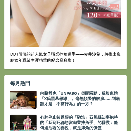
DDT所屬的超人氣女子職業摔角選手——赤井沙希，將推出集
結10年職業生涯精華的紀念寫真集！
每月熱門
內藤哲也「UNPASO」倒閉騷動，反駁東體
「X氏黑幕報導」。毫無預警的解雇……到底
誰才是「不當行為」的一方？
心肺停止後甦醒的「馳浩」石川縣知事抱持
的「我到死都想當職業摔角手」的驕傲：能
傳達活著的喜悅，就是摔角的價值