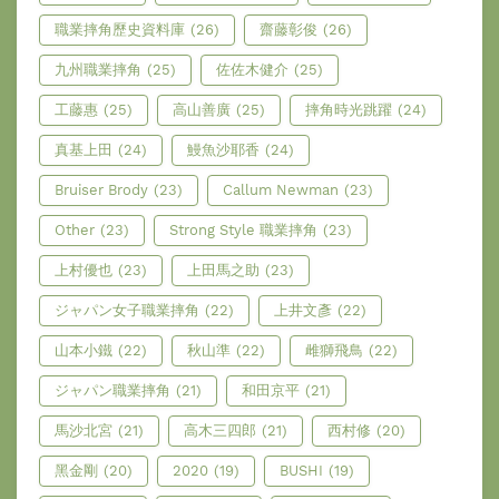
職業摔角歷史資料庫
(26)
齋藤彰俊
(26)
九州職業摔角
(25)
佐佐木健介
(25)
工藤惠
(25)
高山善廣
(25)
摔角時光跳躍
(24)
真基上田
(24)
鰻魚沙耶香
(24)
Bruiser Brody
(23)
Callum Newman
(23)
Other
(23)
Strong Style 職業摔角
(23)
上村優也
(23)
上田馬之助
(23)
ジャパン女子職業摔角
(22)
上井文彥
(22)
山本小鐵
(22)
秋山準
(22)
雌獅飛鳥
(22)
ジャパン職業摔角
(21)
和田京平
(21)
馬沙北宮
(21)
高木三四郎
(21)
西村修
(20)
黑金剛
(20)
2020
(19)
BUSHI
(19)