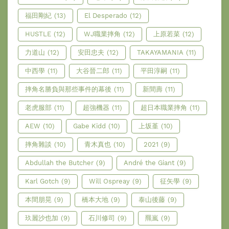
福田剛紀
(13)
El Desperado
(12)
HUSTLE
(12)
WJ職業摔角
(12)
上原若菜
(12)
力道山
(12)
安田忠夫
(12)
TAKAYAMANIA
(11)
中西學
(11)
大谷晉二郎
(11)
平田淳嗣
(11)
摔角名勝負與那些事件的幕後
(11)
新間壽
(11)
老虎服部
(11)
超強機器
(11)
超日本職業摔角
(11)
AEW
(10)
Gabe Kidd
(10)
上坂堇
(10)
摔角雜談
(10)
青木真也
(10)
2021
(9)
Abdullah the Butcher
(9)
André the Giant
(9)
Karl Gotch
(9)
Will Ospreay
(9)
征矢學
(9)
本間朋晃
(9)
橋本大地
(9)
泰山後藤
(9)
玖麗沙也加
(9)
石川修司
(9)
羆嵐
(9)