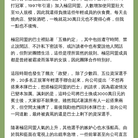
打冠軍，1997年引退）加入極惡同盟。人數增加使同盟壯大
至10人規模，因此我還得負擔這些年輕成員的伙食費。每天去
燒肉店、變裝酒吧，一晚就花30萬日元也不覺得心疼，但我
一點也不後悔。
極惡同盟的巴士裡貼著「五條約定」，其中包括遵守時間、禁
止說閒話、不許私下密談等。或許讀者中也有愛說他人閒話
的，但對於團體生活，這些是理所當然的規則。極惡同盟成員
都是曾經被霸凌而落單的女孩，因此團隊合作特別好。
這段時期也發生了幾次「政變」。除了少數四、五位資深選手
外，20多名正規軍年輕選手聯合起來，向公司提出「不想再
搭乘本隊巴士，想搭極惡同盟的巴士」的請求，因為霸凌情況
已變本加厲。諷刺的是，這時公司將巴士換成3000萬日元的
賓士後，大家卻不願乘坐。雖然我試著讓所有人一起搭乘兩
天，但空間太擁擠了，最後我勸他們回到本隊巴士，並向公司
一同道歉，最終被責罵的還是巴士上剩下的資深選手。
隨著極惡同盟人氣的上升，其他選手的嫉妒心也水漲船高。由
於我和藍面在電視上的出鏡率急增，一些前輩甚至向公司直言