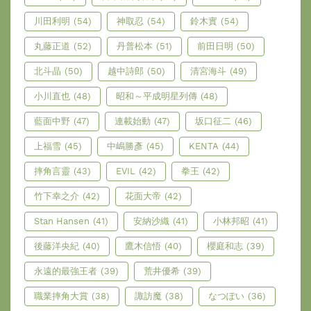
川田利明
(54)
神取忍
(54)
鈴木實
(54)
丸藤正道
(52)
丹普松本
(51)
前田日明
(50)
北斗晶
(50)
越中詩郎
(50)
清宮海斗
(49)
小川直也
(48)
昭和～平成明星列傳
(48)
藍面中野
(47)
連載始動
(47)
坂口征二
(46)
上福雪
(45)
中嶋勝彥
(45)
KENTA
(44)
摔角言靈
(43)
EVIL
(42)
拳王
(42)
竹下幸之介
(42)
花面大帝
(42)
Stan Hansen
(41)
安納沙織
(41)
小林邦昭
(41)
後藤洋央紀
(40)
鷹木信悟
(40)
櫻庭和志
(39)
永遠的最強王者
(39)
荒井優希
(39)
職業摔角大賞
(38)
諏訪魔
(38)
なつぽい
(36)