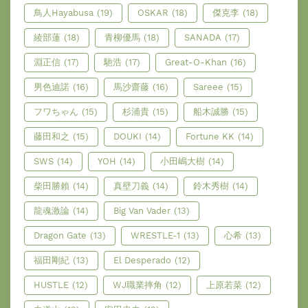
鳥人Hayabusa
(19)
OSKAR
(18)
傑克李
(18)
綾部蓮
(18)
青柳優馬
(18)
SANADA
(17)
淵正信
(17)
馳浩
(17)
Great-O-Khan
(16)
男色迪諾
(16)
馬沙齋藤
(16)
Sareee
(15)
フワちゃん
(15)
杉浦貴
(15)
船木誠勝
(15)
藤田和之
(15)
DOUKI
(14)
Fortune KK
(14)
SWS
(14)
YOH
(14)
小田嶋大樹
(14)
柴田勝賴
(14)
真壁刀義
(14)
鈴木秀樹
(14)
龍魂激論
(14)
Big Van Vader
(13)
Dragon Gate
(13)
WRESTLE-1
(13)
心希
(13)
福田剛紀
(13)
El Desperado
(12)
HUSTLE
(12)
WJ職業摔角
(12)
上原若菜
(12)