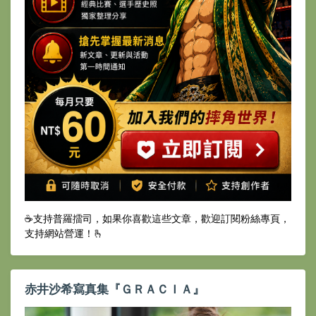
☕️支持普羅擂司，如果你喜歡這些文章，歡迎訂閱粉絲專頁，
支持網站營運！🫰
赤井沙希寫真集『ＧＲＡＣＩＡ』