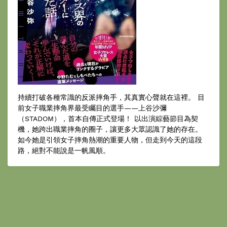
持續打破各種常識的反派摔角手，其真實心聲就在這裡。 目
前女子職業摔角界最受矚目的選手——上谷沙彌
（STADOM），首本自傳正式登場！ 以出演綜藝節目為契
機，她跨出職業摔角的圈子，讓更多大眾認識了她的存在。
如今她是引領女子摔角熱潮的重要人物，但走到今天的這段
路，絕對不能說是一帆風順。