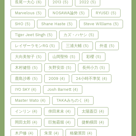
長尾一大心
(6)
2013
(5)
2022
(5)
Marvelous
(5)
NOSAWA論外
(5)
RYUSEI
(5)
SHO
(5)
Shane Haste
(5)
Steve Williams
(5)
Tiger Jeet Singh
(5)
カズ・ハヤシ
(5)
レイザーラモンRG
(5)
三浦大輔
(5)
外道
(5)
大向美智子
(5)
山岡聖怜
(5)
彩櫻
(5)
木村健悟
(5)
矢野安崇
(5)
長州小力
(5)
鹿島沙希
(5)
2009
(4)
24小時不準笑
(4)
IYO SKY
(4)
Josh Barnett
(4)
Master Wato
(4)
TAKAみちのく
(4)
インリン
(4)
倖田來未
(4)
太陽蓋亞
(4)
岡田太郎
(4)
巨無霸堀
(4)
捷豹橫田
(4)
木戶修
(4)
朱里
(4)
格蘭濱田
(4)