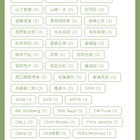
山下實優
(2)
山崎一夫
(2)
彩羽匠
(2)
後藤達俊
(2)
愚零闘咲夜
(2)
新崎人生
(2)
星野勘太郎
(2)
木谷高明
(2)
本田多聞
(2)
松井幸則
(2)
栗栖正伸
(2)
森嶋猛
(2)
橋本千紘
(2)
武尊
(2)
百田光雄
(2)
相田翔子
(2)
葛茲石松
(2)
藤原組
(2)
西口職業摔角
(2)
近藤修司
(2)
飯塚高史
(2)
高橋裕二郎
(2)
魔裟斗
(2)
2000
(1)
2008
(1)
2012
(1)
APFW
(1)
Bill Goldberg
(1)
Bob Sapp
(1)
CM Punk
(1)
CMLL
(1)
Chris Brooks
(1)
Chris Jericho
(1)
Diana
(1)
Dick東鄉
(1)
Drilla Moloney
(1)