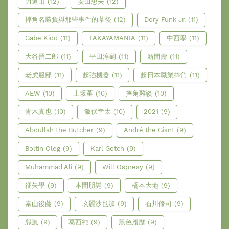
力道山
(12)
安田忠夫
(12)
摔角名勝負與那些事件的幕後
(12)
Dory Funk Jr.
(11)
Gabe Kidd
(11)
TAKAYAMANIA
(11)
中西學
(11)
大谷晉二郎
(11)
平田淳嗣
(11)
新間壽
(11)
老虎服部
(11)
超強機器
(11)
超日本職業摔角
(11)
AEW
(10)
上坂堇
(10)
摔角雜談
(10)
青木真也
(10)
飯伏幸太
(10)
2021
(9)
Abdullah the Butcher
(9)
André the Giant
(9)
Boltin Oleg
(9)
Karl Gotch
(9)
Muhammad Ali
(9)
Will Ospreay
(9)
征矢學
(9)
本間朋晃
(9)
橋本大地
(9)
泰山後藤
(9)
玖麗沙也加
(9)
石川修司
(9)
羆嵐
(9)
葛西純
(9)
黑色履歷
(9)