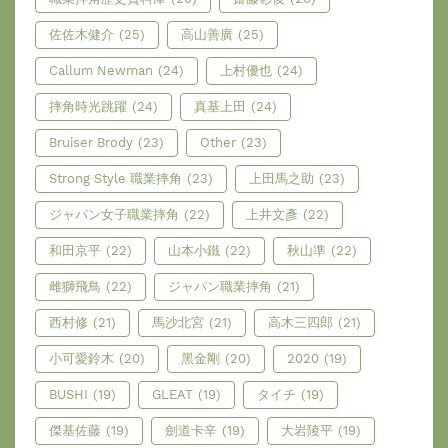
佐佐木健介
(25)
高山善廣
(25)
Callum Newman
(24)
上村優也
(24)
摔角時光跳躍
(24)
真基上田
(24)
Bruiser Brody
(23)
Other
(23)
Strong Style 職業摔角
(23)
上田馬之助
(23)
ジャパン女子職業摔角
(22)
上井文彥
(22)
和田京平
(22)
山本小鐵
(22)
秋山準
(22)
雌獅飛鳥
(22)
ジャパン職業摔角
(21)
西村修
(21)
馬沙北宮
(21)
高木三四郎
(21)
小可愛鈴木
(20)
黑金剛
(20)
2020
(19)
BUSHI
(19)
GLEAT
(19)
タイチ
(19)
傑基佐藤
(19)
劍道卡辛
(19)
大岩陵平
(19)