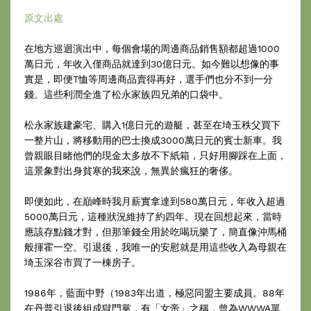
原文出處
在地方巡迴演出中，每個會場的周邊商品銷售額都超過1000
萬日元，年收入僅商品就達到30億日元。如今難以想像的事
實是，即便T恤等周邊商品賣得再好，選手們也分不到一分
錢。這些利潤全進了松永家族四兄弟的口袋中。
松永家族建豪宅、購入1億日元的遊艇，甚至在埼玉秩父買下
一整片山，將移動用的巴士換成3000萬日元的賓士新車。我
曾親眼目睹他們的現金太多放不下紙箱，只好用腳踩在上面，
這景象對出身貧寒的我來說，無異於瘋狂的奢侈。
即便如此，在巔峰時我月薪實拿達到580萬日元，年收入超過
5000萬日元，這種狀況維持了約四年。現在回想起來，當時
應該存點錢才對，但那筆錢全用於吃喝玩樂了，簡直像沖馬桶
般揮霍一空。引退後，我唯一的安慰就是用這些收入為母親在
埼玉深谷市買了一棟房子。
1986年，藍面中野（1983年出道，極惡同盟主要成員。88年
在丹普引退後組成獄門黨，有「女帝」之稱，曾為WWWA單