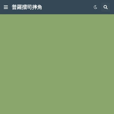
普羅擂司摔角