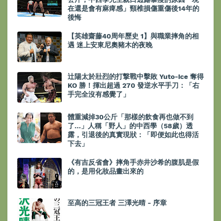
在還是會有麻痺感」頸椎損傷重傷後14年的
後悔
【英雄齋藤40周年歷史 1】與職業摔角的相
遇 迷上安東尼奧豬木的夜晚
辻陽太於壯烈的打撃戰中擊敗 Yuto-Ice 奪得
KO 勝！揮出超過 270 發逆水平手刀：「右
手完全沒有感覺了」
體重減掉30公斤「那樣的飲食再也做不到
了…」人稱「野人」的中西學（58歲）透
露，引退後的真實現狀：「即便如此也得活
下去」
《有吉反省會》摔角手赤井沙希的腹肌是假
的，是用化妝品畫出來的
至高的三冠王者 三澤光晴 - 序章