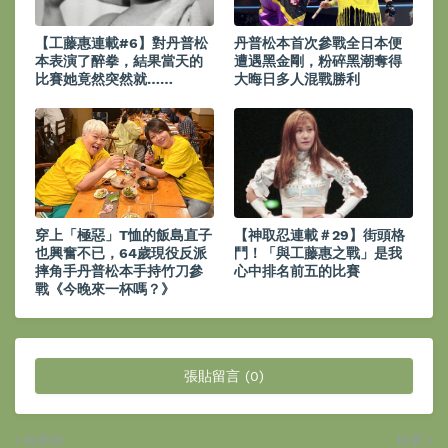
【工藤惠連載#6】對丹普松
丹普松本首次參戰全日本便
本表演了醉拳，結果當天的
遭遇黑金剛，粉碎黑潮奪得
比賽她竟然突然就……
大晦日多人混戰勝利
穿上「極惡」T恤的飯島直子
【神取忍連載＃29】街頭格
也興奮不已，64歲現役反派
鬥！「與工藤惠之戰」是我
摔角手丹普松本手持竹刀參
心中排名前五的比賽
戰《今晚來一杯嗎？》
張貼留言 (0)
較新的
較舊