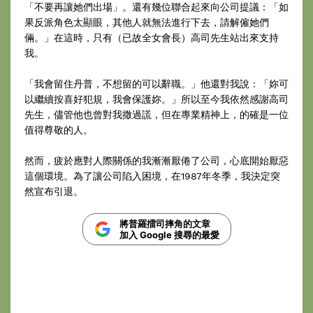
「不要再讓她們出場」。還有幾位聯合起來向公司提議：「如
果反派角色太顯眼，其他人就無法進行下去，請解僱她們
倆。」在這時，只有（已故全女會長）高司先生站出來支持
我。
「我會留住丹普，不想留的可以辭職。」他還對我說：「妳可
以繼續按喜好犯規，我會保護妳。」所以至今我依然感謝高司
先生，儘管他也曾對我撒過謊，但在專業精神上，的確是一位
值得尊敬的人。
然而，疲於應對人際關係的我漸漸厭倦了公司，心底開始厭惡
這個環境。為了讓公司陷入困境，在1987年冬季，我決定突
然宣布引退。
將普羅擂司摔角的文章
加入 Google 搜尋的最愛