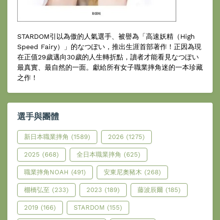
STARDOM引以為傲的人氣選手、被譽為「高速妖精（High
Speed Fairy）」的なつぽい，推出生涯首部著作！正因為現
在正值29歲邁向30歲的人生轉折點，讀者才能看見なつぽい
最真實、最自然的一面。獻給所有女子職業摔角迷的一本珍藏
之作！
選手與團體
新日本職業摔角
(1589)
2026
(1275)
2025
(668)
全日本職業摔角
(625)
職業摔角NOAH
(491)
安東尼奧豬木
(268)
棚橋弘至
(233)
2023
(189)
藤波辰爾
(185)
2019
(166)
STARDOM
(155)