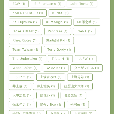
ECW
(1)
El Phantasmo
(1)
John Tenta
(1)
KAIENTAI DOJO
(1)
KENSO
(1)
Kai Fujimura
(1)
Kurt Angle
(1)
Mr.雁之助
(1)
OZ ACADEMY
(1)
Pancrase
(1)
RIARA
(1)
Rhea Ripley
(1)
Starlight Kid
(1)
Team Taiwan
(1)
Terry Gordy
(1)
The Undertaker
(1)
Triple H
(1)
UJPW
(1)
Wade Chism
(1)
YAMATO
(1)
ターザン山本
(1)
ヨシヒコ
(1)
上坂すみれ
(1)
上野勇希
(1)
井上凌
(1)
井上雅央
(1)
亞歷山大大塚
(1)
人中之龍
(1)
他花師
(1)
佐藤光留
(1)
保永昇男
(1)
健介office
(1)
光宗薫
(1)
全能住宅改造王
(1)
力皇猛
(1)
北原光騎
(1)