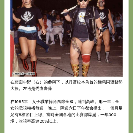
在藍面中野（右）的參與下，以丹普松本為首的極惡同盟聲勢
大振。左邊是禿鷹齊藤
在1985年，女子職業摔角風靡全國，達到高峰。那一年，全
女的電視轉播每週一晚上、隔週六日下午都會播出，一個月足
足有8檔節目上線。當時全國各地的比賽都爆滿，一年300
場，收視率高達20%以上。