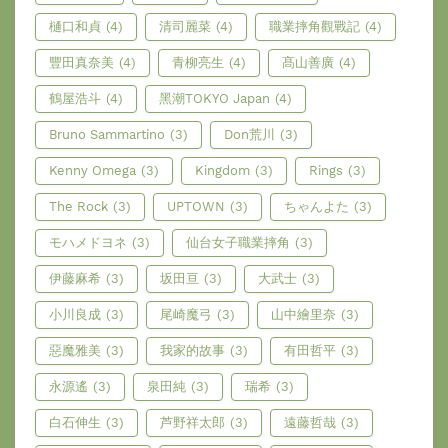
樋口和貞
(4)
清司麗菜
(4)
職業摔角觀戰記
(4)
豐田真奈美
(4)
青柳亮生
(4)
髙山善廣
(4)
鶴屋浩斗
(4)
黑潮TOKYO Japan
(4)
Bruno Sammartino
(3)
Don荒川
(3)
Kenny Omega
(3)
Kingdom
(3)
Rings
(3)
The Rock
(3)
UPTOWN
(3)
ちゃんよた
(3)
モハメドヨネ
(3)
仙台女子職業摔角
(3)
伊藤麻希
(3)
坂田亘
(3)
大武士
(3)
小川良成
(3)
尾崎魔弓
(3)
山中繪里奈
(3)
惡魔雅美
(3)
我家的故事
(3)
有田哲平
(3)
永源遙
(3)
泉田純
(3)
瑞希
(3)
白石伸生
(3)
芦野祥太郎
(3)
遠藤哲哉
(3)