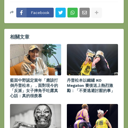
Facebook
相關文章
藍面中野認定當年「應該打
丹普松本以鐵罐 KO
倒丹普松本」，面對現今的
Megaton 賽後送上熱烈激
「反派」女子摔角手吐露真
勵：「不要逃避討厭的事」
心話：真的很羨慕