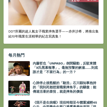
DDT所屬的超人氣女子職業摔角選手——赤井沙希，將推出集
結10年職業生涯精華的紀念寫真集！
每月熱門
內藤哲也「UNPASO」倒閉騷動，反駁東體
「X氏黑幕報導」。毫無預警的解雇……到底
誰才是「不當行為」的一方？
心肺停止後甦醒的「馳浩」石川縣知事抱持
的「我到死都想當職業摔角手」的驕傲：能
傳達活著的喜悅，就是摔角的價值
《我不是生病喔》現役時期至今體重減輕45
公斤，中西學先生親口透露暴瘦的原因「現