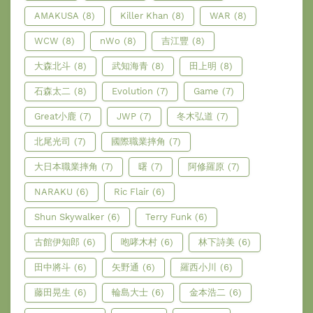
AMAKUSA
(8)
Killer Khan
(8)
WAR
(8)
WCW
(8)
nWo
(8)
吉江豐
(8)
大森北斗
(8)
武知海青
(8)
田上明
(8)
石森太二
(8)
Evolution
(7)
Game
(7)
Great小鹿
(7)
JWP
(7)
冬木弘道
(7)
北尾光司
(7)
國際職業摔角
(7)
大日本職業摔角
(7)
曙
(7)
阿修羅原
(7)
NARAKU
(6)
Ric Flair
(6)
Shun Skywalker
(6)
Terry Funk
(6)
古館伊知郎
(6)
咆哮木村
(6)
林下詩美
(6)
田中將斗
(6)
矢野通
(6)
羅西小川
(6)
藤田晃生
(6)
輪島大士
(6)
金本浩二
(6)