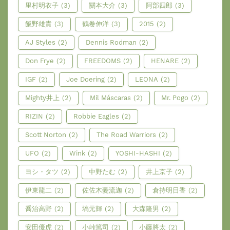
里村明衣子
(3)
關本大介
(3)
阿部四郎
(3)
飯野雄貴
(3)
鶴卷伸洋
(3)
2015
(2)
AJ Styles
(2)
Dennis Rodman
(2)
Don Frye
(2)
FREEDOMS
(2)
HENARE
(2)
IGF
(2)
Joe Doering
(2)
LEONA
(2)
Mighty井上
(2)
Mil Máscaras
(2)
Mr. Pogo
(2)
RIZIN
(2)
Robbie Eagles
(2)
Scott Norton
(2)
The Road Warriors
(2)
UFO
(2)
Wink
(2)
YOSHI-HASHI
(2)
ヨシ・タツ
(2)
中野たむ
(2)
井上京子
(2)
伊東龍二
(2)
佐佐木憂流迦
(2)
倉持明日香
(2)
喬治高野
(2)
塙元輝
(2)
大森隆男
(2)
安田優虎
(2)
小峠篤司
(2)
小藤將太
(2)