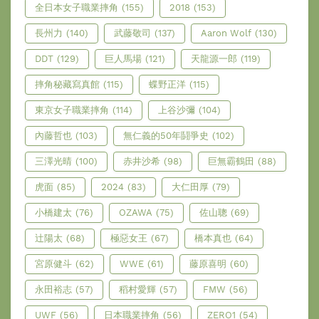
全日本女子職業摔角
(155)
2018
(153)
長州力
(140)
武藤敬司
(137)
Aaron Wolf
(130)
DDT
(129)
巨人馬場
(121)
天龍源一郎
(119)
摔角秘藏寫真館
(115)
蝶野正洋
(115)
東京女子職業摔角
(114)
上谷沙彌
(104)
內藤哲也
(103)
無仁義的50年鬪爭史
(102)
三澤光晴
(100)
赤井沙希
(98)
巨無霸鶴田
(88)
虎面
(85)
2024
(83)
大仁田厚
(79)
小橋建太
(76)
OZAWA
(75)
佐山聰
(69)
辻陽太
(68)
極惡女王
(67)
橋本真也
(64)
宮原健斗
(62)
WWE
(61)
藤原喜明
(60)
永田裕志
(57)
稻村愛輝
(57)
FMW
(56)
UWF
(56)
日本職業摔角
(56)
ZERO1
(54)