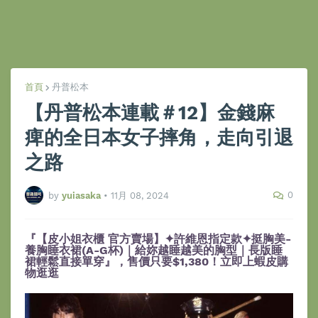
首頁
丹普松本
【丹普松本連載＃12】金錢麻
痺的全日本女子摔角，走向引退
之路
0
by
yuiasaka
•
11月 08, 2024
『【皮小姐衣櫃 官方賣場】✦許維恩指定款✦挺胸美-
養胸睡衣裙(A-G杯)｜給妳越睡越美的胸型｜長版睡
裙輕鬆直接單穿』，售價只要$1,380！立即上蝦皮購
物逛逛