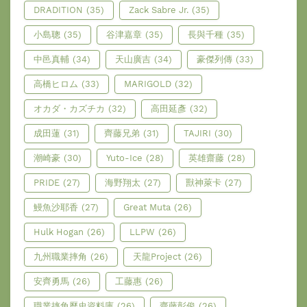
DRADITION
(35)
Zack Sabre Jr.
(35)
小島聰
(35)
谷津嘉章
(35)
長與千種
(35)
中邑真輔
(34)
天山廣吉
(34)
豪傑列傳
(33)
高橋ヒロム
(33)
MARIGOLD
(32)
オカダ・カズチカ
(32)
高田延彥
(32)
成田蓮
(31)
齊藤兄弟
(31)
TAJIRI
(30)
潮崎豪
(30)
Yuto-Ice
(28)
英雄齋藤
(28)
PRIDE
(27)
海野翔太
(27)
獸神萊卡
(27)
鰻魚沙耶香
(27)
Great Muta
(26)
Hulk Hogan
(26)
LLPW
(26)
九州職業摔角
(26)
天龍Project
(26)
安齊勇馬
(26)
工藤惠
(26)
職業摔角歷史資料庫
(26)
齋藤彰俊
(26)