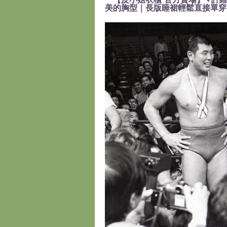
美的胸型｜長版睡裙輕鬆直接單穿』