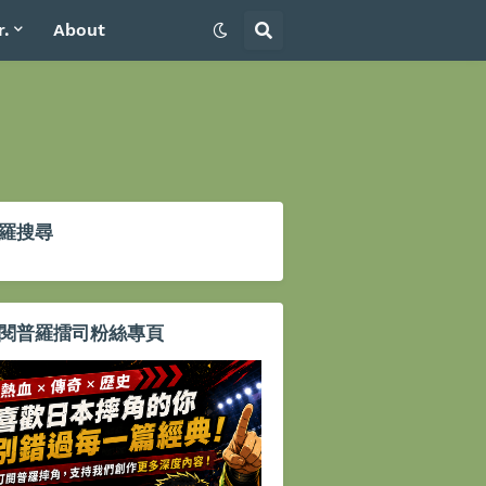
r.
About
羅搜尋
閱普羅擂司粉絲專頁