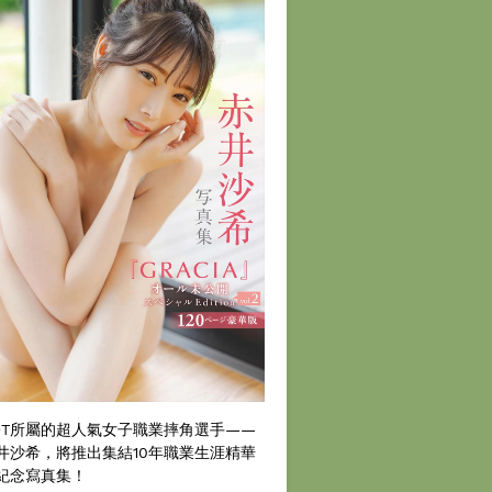
DT所屬的超人氣女子職業摔角選手——
井沙希，將推出集結10年職業生涯精華
紀念寫真集！