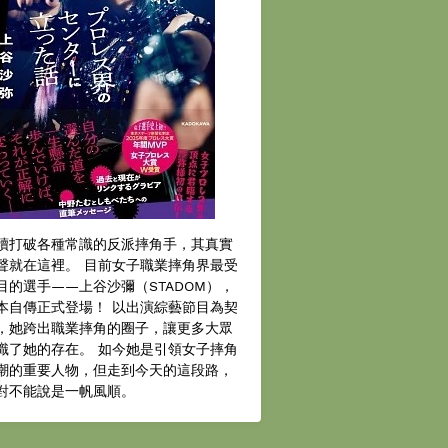
續打破各種常識的反派摔角手，其真實
聲就在這裡。 目前女子職業摔角界最受
目的選手——上谷沙彌（STADOM），
本自傳正式登場！ 以出演綜藝節目為契
，她跨出職業摔角的圈子，讓更多大眾
識了她的存在。 如今她是引領女子摔角
潮的重要人物，但走到今天的這段路，
對不能說是一帆風順。