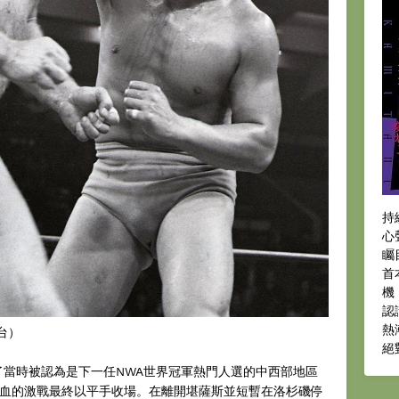
持
心
矚
首
機
認
熱
仙台）
絕
挑戰了當時被認為是下一任NWA世界冠軍熱門人選的中西部地區
這場大流血的激戰最終以平手收場。在離開堪薩斯並短暫在洛杉磯停