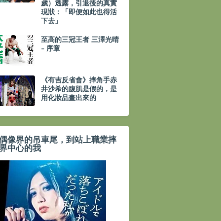
歲）透露，引退後的真實
現狀：「即便如此也得活
下去」
至高的三冠王者 三澤光晴
- 序章
《有吉反省會》摔角手赤
井沙希的腹肌是假的，是
用化妝品畫出來的
偶像界的吊車尾，到站上職業摔
界中心的我