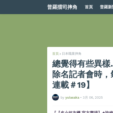
普羅擂司摔角
首頁
普羅新
首頁
日本職業摔角
總覺得有些異樣
除名記者會時，
連載＃19】
by
yuiasaka
•
3月 06, 2025
『【皮小姐衣櫃 官方賣場】✦許維