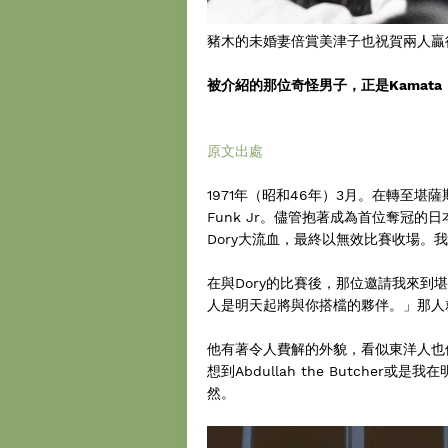
豬木的未婚妻倍賞美津子也祝賀兩人贏得N
被介紹的那位奇怪男子，正是Kamata
原文出處
1971年（昭和46年）3月。在轉至堪
Funk Jr。儘管抱著成為首位奪冠
Dory大流血，最終以無效比賽收場。
在與Dory的比賽後，那位邀請我來到堪薩
人是明天起將與你搭檔的夥伴。」那人就是「Ki
他有著令人費解的外貌，看似東洋人也
想到Abdullah the Butcher
然。