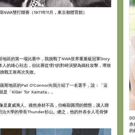
WA雙打聯賽（1971年11月，東京都體育館）
薩斯地區的第一場比賽中，我挑戰了NWA世界重量級冠軍Dory
的日本人的雄心壯志，但比賽從1對1的對峙演變為鐵柱攻擊，導致
我挑戰王座再次失敗。
斯地區的Pat O'Connor向我介紹了一名選手，說：「這
ller Tor Kamata」。
像是夏威夷人。雖然身材不高，但略顯圓潤的體態，讓人聯
或是我在明治大學的學長Thunder杉山。總之，他的外表令人毛骨悚
D
赤
的