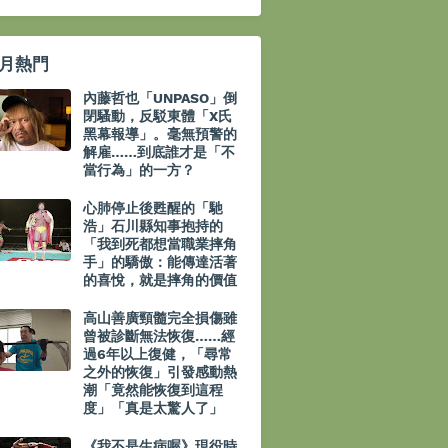
月熱門
內藤哲也「UNPASO」倒
閉騷動，反駁東體「X氏
黑幕報導」。毫無預警的
解雇……到底誰才是「不
當行為」的一方？
心肺停止後甦醒的「馳
浩」石川縣知事抱持的
「我到死都想當職業摔角
手」的驕傲：能傳達活著
的喜悅，就是摔角的價值
高山善廣頸髓完全損傷雖
曾被診斷無法恢復……經
過6年以上復健，「尋常
之外的恢復」引發感動熱
潮「竟然能恢復到這程
度」「真是太驚人了」
《我不是生病喔》現役時