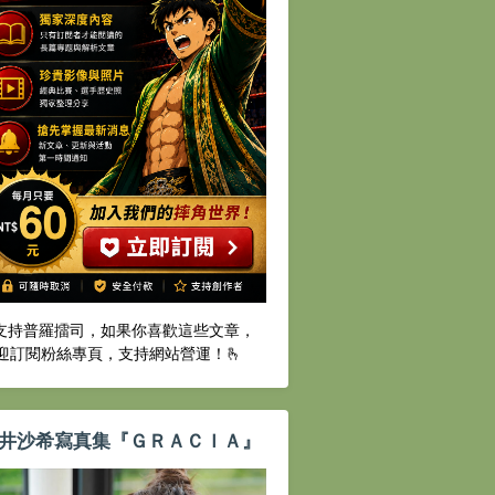
️支持普羅擂司，如果你喜歡這些文章，
迎訂閱粉絲專頁，支持網站營運！🫰
井沙希寫真集『ＧＲＡＣＩＡ』