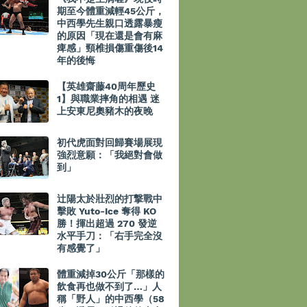
期至今體重減輕45公斤，
中西學先生親口透露暴瘦
的原因「現在還是會有麻
痺感」頸椎損傷重傷後14
年的後悔
【英雄齋藤40周年歷史
1】與職業摔角的相遇 迷
上安東尼奧豬木的夜晚
初代虎面對回歸賽場展現
強烈意願：「我絕對會做
到」
辻陽太於壯烈的打撃戰中
擊敗 Yuto-Ice 奪得 KO
勝！揮出超過 270 發逆
水平手刀：「右手完全沒
有感覺了」
體重減掉30公斤「那樣的
飲食再也做不到了…」人
稱「野人」的中西學（58