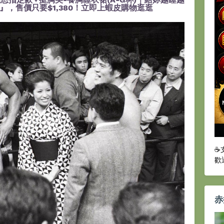
，售價只要$1,380！立即上蝦皮購物逛逛
☕
歡
赤