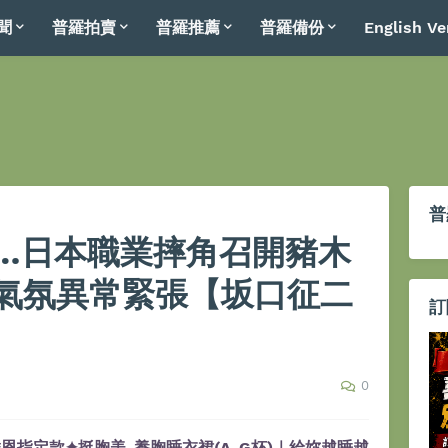
聞
普羅拍賣
普羅推薦
普羅備份
English Ve
普
…日本職業摔角召開豬木
氣氛異常緊張【坂口征二
訂
0
恩指定款✦挺胸美-養胸睡衣裙(A-G杯)｜給妳越睡越