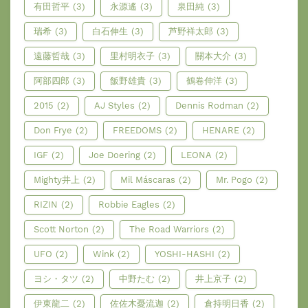
有田哲平
(3)
永源遙
(3)
泉田純
(3)
瑞希
(3)
白石伸生
(3)
芦野祥太郎
(3)
遠藤哲哉
(3)
里村明衣子
(3)
關本大介
(3)
阿部四郎
(3)
飯野雄貴
(3)
鶴卷伸洋
(3)
2015
(2)
AJ Styles
(2)
Dennis Rodman
(2)
Don Frye
(2)
FREEDOMS
(2)
HENARE
(2)
IGF
(2)
Joe Doering
(2)
LEONA
(2)
Mighty井上
(2)
Mil Máscaras
(2)
Mr. Pogo
(2)
RIZIN
(2)
Robbie Eagles
(2)
Scott Norton
(2)
The Road Warriors
(2)
UFO
(2)
Wink
(2)
YOSHI-HASHI
(2)
ヨシ・タツ
(2)
中野たむ
(2)
井上京子
(2)
伊東龍二
(2)
佐佐木憂流迦
(2)
倉持明日香
(2)