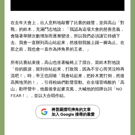
在去年大會上，出人意料地敲響了比賽的鐘聲，並與高山「對
戰」的鈴木，充滿鬥志地說：「我認為這場大會的慈善意義，
會隨著舉辦次數增加而逐漸變淡，所以我們必須讓它持續下
去。我會一直辦到高山站起來，然後朝我臉上踢一腳為止。在
那之前，我也會一直作為摔角界的王者。」
所有比賽結束後，高山也坐著輪椅上了擂台。當鈴木對他說
「你的眼淚，留到你站起來，打敗我，因為不甘心而哭泣時再
流吧！」時，帝王也回嗆「我會站起來，把鈴木實打倒，然後
高興地哭的！」，引得粉絲們歡聲雷動。在全場雷鳴般的「高
山」歡呼聲中，他最後拿起麥克風，大喊他的招牌台詞「NO
FEAR！」，並以大合唱作結。
將普羅擂司摔角的文章
加入 Google 搜尋的最愛