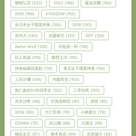
棚橋弘至
(232)
2023
(189)
藤波辰爾
(182)
2019
(166)
STARDOM
(155)
全日本女子職業摔角
(155)
2018
(153)
長州力
(140)
武藤敬司
(137)
DDT
(129)
Aaron Wolf
(128)
天龍源一郎
(119)
巨人馬場
(119)
蝶野正洋
(115)
摔角秘藏寫真館
(114)
東京女子職業摔角
(114)
上谷沙彌
(104)
內藤哲也
(103)
無仁義的50年鬪爭史
(102)
三澤光晴
(100)
赤井沙希
(98)
巨無霸鶴田
(87)
虎面
(85)
2024
(83)
大仁田厚
(79)
小橋建太
(76)
OZAWA
(75)
佐山聰
(68)
辻陽太
(68)
極惡女王
(67)
橋本真也
(64)
宮原健斗
(62)