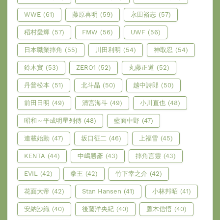
WWE
(61)
藤原喜明
(59)
永田裕志
(57)
稻村愛輝
(57)
FMW
(56)
UWF
(56)
日本職業摔角
(55)
川田利明
(54)
神取忍
(54)
鈴木實
(53)
ZERO1
(52)
丸藤正道
(52)
丹普松本
(51)
北斗晶
(50)
越中詩郎
(50)
前田日明
(49)
清宮海斗
(49)
小川直也
(48)
昭和～平成明星列傳
(48)
藍面中野
(47)
連載始動
(47)
坂口征二
(46)
上福雪
(45)
KENTA
(44)
中嶋勝彥
(43)
摔角言靈
(43)
EVIL
(42)
拳王
(42)
竹下幸之介
(42)
花面大帝
(42)
Stan Hansen
(41)
小林邦昭
(41)
安納沙織
(40)
後藤洋央紀
(40)
鷹木信悟
(40)