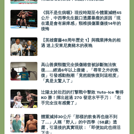
《我不是生病喔》現役時期至今體重減輕45
公斤，中西學先生親口透露暴瘦的原因「現
在還是會有麻痺感」頸椎損傷重傷後14年的
後悔
【英雄齋藤40周年歷史 1】與職業摔角的相
遇 迷上安東尼奧豬木的夜晚
高山善廣頸髓完全損傷雖曾被診斷無法恢
復……經過6年以上復健，「尋常之外的恢
復」引發感動熱潮「竟然能恢復到這程度」
「真是太驚人了」
辻陽太於壯烈的打撃戰中擊敗 Yuto-Ice 奪得
KO 勝！揮出超過 270 發逆水平手刀：「右
手完全沒有感覺了」
體重減掉30公斤「那樣的飲食再也做不到
了…」人稱「野人」的中西學（58歲）透
露，引退後的真實現狀：「即便如此也得活
下去」