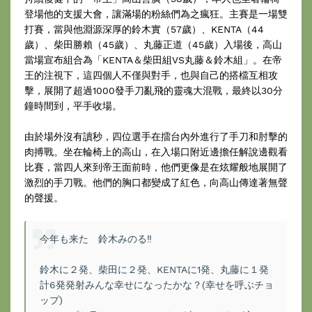
登場他的支援大會，讓滿場的粉絲們為之瘋狂。主賽是一場雙
打賽，當與他淵源深厚的鈴木實（57歲）、KENTA（44
歲）、柴田勝賴（45歲）、丸藤正道（45歲）入場後，高山
當場宣布組合為「KENTA＆柴田組VS丸藤＆鈴木組」。在帝
王的注視下，這四個人不僅與對手，也與自己的搭檔互相攻
擊，展開了超過1000發手刀亂飛的靈魂大混戰，最終以30分
鐘時間到，平手收場。
由於場外沒有讀秒，四位選手在擂台內外進行了手刀和肘擊的
肉搏戰。坐在輪椅上的高山，在入場口附近邊擔任解說邊觀看
比賽，當四人來到帝王面前時，他們更像是在炫耀般地展開了
激烈的手刀戰。他們的胸口都變成了紅色，向高山傳達著無聲
的聲援。
今年も来た 鈴木みのる‼︎
鈴木に２発、柴田に２発、KENTAに1発、丸藤に１発
計6発発射みんな幸せになったかな？(幸せを呼ぶチョ
ップ)