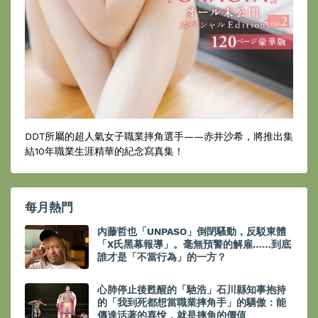
DDT所屬的超人氣女子職業摔角選手——赤井沙希，將推出集
結10年職業生涯精華的紀念寫真集！
每月熱門
內藤哲也「UNPASO」倒閉騷動，反駁東體
「X氏黑幕報導」。毫無預警的解雇……到底
誰才是「不當行為」的一方？
心肺停止後甦醒的「馳浩」石川縣知事抱持
的「我到死都想當職業摔角手」的驕傲：能
傳達活著的喜悅，就是摔角的價值