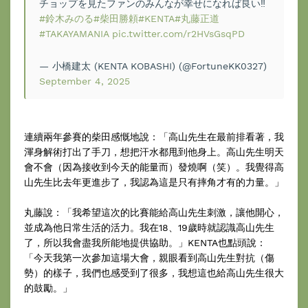
チョップを見たファンのみんなが幸せになれば良い‼︎
#鈴木みのる
#柴田勝頼
#KENTA
#丸藤正道
#TAKAYAMANIA
pic.twitter.com/r2HVsGsqPD
— 小橋建太 (KENTA KOBASHI) (@FortuneKK0327)
September 4, 2025
連續兩年參賽的柴田感慨地說：「高山先生在最前排看著，我
渾身解術打出了手刀，想把汗水都甩到他身上。高山先生明天
會不會（因為接收到今天的能量而）發燒啊（笑）。我覺得高
山先生比去年更進步了，我認為這是只有摔角才有的力量。」
丸藤說：「我希望這次的比賽能給高山先生刺激，讓他開心，
並成為他日常生活的活力。我在18、19歲時就認識高山先生
了，所以我會盡我所能地提供協助。」KENTA也點頭說：
「今天我第一次參加這場大會，親眼看到高山先生對抗（傷
勢）的樣子，我們也感受到了很多，我想這也給高山先生很大
的鼓勵。」