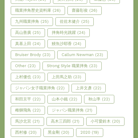
職業摔角歷史資料庫
(26)
齋藤彰俊
(26)
九州職業摔角
(25)
佐佐木健介
(25)
高山善廣
(25)
摔角時光跳躍
(24)
真基上田
(24)
鰻魚沙耶香
(24)
Bruiser Brody
(23)
Callum Newman
(23)
Other
(23)
Strong Style 職業摔角
(23)
上村優也
(23)
上田馬之助
(23)
ジャパン女子職業摔角
(22)
上井文彥
(22)
和田京平
(22)
山本小鐵
(22)
秋山準
(22)
雌獅飛鳥
(22)
ジャパン職業摔角
(21)
馬沙北宮
(21)
高木三四郎
(21)
小可愛鈴木
(20)
西村修
(20)
黑金剛
(20)
2020
(19)