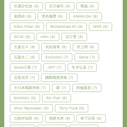
玖麗沙也加
(9)
石川修司
(9)
羆嵐
(9)
葛西純
(9)
黑色履歷
(9)
AMAKUSA
(8)
Killer Khan
(8)
Muhammad Ali
(8)
WAR
(8)
WCW
(8)
nWo
(8)
吉江豐
(8)
大森北斗
(8)
武知海青
(8)
田上明
(8)
石森太二
(8)
Evolution
(7)
Game
(7)
Great小鹿
(7)
JWP
(7)
冬木弘道
(7)
北尾光司
(7)
國際職業摔角
(7)
大日本職業摔角
(7)
曙
(7)
阿修羅原
(7)
NARAKU
(6)
Ric Flair
(6)
Shun Skywalker
(6)
Terry Funk
(6)
古館伊知郎
(6)
咆哮木村
(6)
林下詩美
(6)