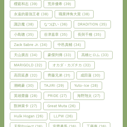
櫻庭和志
(39)
荒井優希
(39)
永遠的最強王者
(38)
職業摔角大賞
(38)
諏訪魔
(38)
なつぽい
(36)
DRADITION
(35)
小島聰
(35)
谷津嘉章
(35)
長與千種
(35)
Zack Sabre Jr.
(34)
中邑真輔
(34)
天山廣吉
(34)
豪傑列傳
(33)
高橋ヒロム
(33)
MARIGOLD
(32)
オカダ・カズチカ
(32)
高田延彥
(32)
齊藤兄弟
(31)
成田蓮
(30)
潮崎豪
(30)
TAJIRI
(29)
Yuto-Ice
(28)
英雄齋藤
(28)
PRIDE
(27)
海野翔太
(27)
獸神萊卡
(27)
Great Muta
(26)
Hulk Hogan
(26)
LLPW
(26)
天龍Project
(26)
安齊勇馬
(26)
工藤惠
(26)