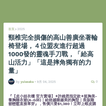
首頁
2025
頸椎完全損傷的高山善廣坐著輪
椅登場，４位盟友進行超過
1000發的靈魂手刀戰，「給高
山活力」「這是摔角獨有的力
量」
0
by
yuiasaka
•
9月 04, 2025
『【皮小姐衣櫃 官方賣場】✦許維恩指定款✦挺胸美-
養胸睡衣裙(A-G杯)｜給妳越睡越美的胸型｜長版睡
裙輕鬆直接單穿』，售價只要$1,380！立即上蝦皮購