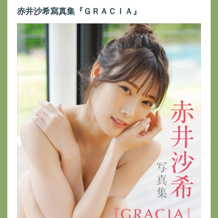
赤井沙希寫真集『ＧＲＡＣＩＡ』