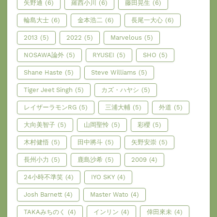
矢野通
(6)
羅西小川
(6)
藤田晃生
(6)
輪島大士
(6)
金本浩二
(6)
長尾一大心
(6)
2013
(5)
2022
(5)
Marvelous
(5)
NOSAWA論外
(5)
RYUSEI
(5)
SHO
(5)
Shane Haste
(5)
Steve Williams
(5)
Tiger Jeet Singh
(5)
カズ・ハヤシ
(5)
レイザーラモンRG
(5)
三浦大輔
(5)
外道
(5)
大向美智子
(5)
山岡聖怜
(5)
彩櫻
(5)
木村健悟
(5)
田中將斗
(5)
矢野安崇
(5)
長州小力
(5)
鹿島沙希
(5)
2009
(4)
24小時不準笑
(4)
IYO SKY
(4)
Josh Barnett
(4)
Master Wato
(4)
TAKAみちのく
(4)
インリン
(4)
倖田來未
(4)