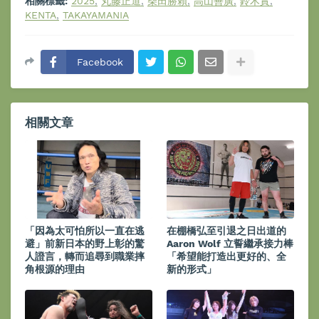
相關標籤:
2025
丸藤正道
柴田勝賴
高山善廣
鈴木實
KENTA
TAKAYAMANIA
Facebook
相關文章
「因為太可怕所以一直在逃
在棚橋弘至引退之日出道的
避」前新日本的野上彰的驚
Aaron Wolf 立誓繼承接力棒
人證言，轉而追尋到職業摔
「希望能打造出更好的、全
角根源的理由
新的形式」