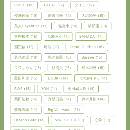
BUSHI
(19)
GLEAT
(19)
タイチ
(19)
傑基佐藤
(19)
劍道卡辛
(19)
大岩陵平
(19)
鳥人Hayabusa
(19)
傑克李
(18)
綾部蓮
(18)
青柳優馬
(18)
OSKAR
(17)
SANADA
(17)
淵正信
(17)
馳浩
(17)
Great-O-Khan
(16)
男色迪諾
(16)
馬沙齋藤
(16)
Sareee
(15)
フワちゃん
(15)
杉浦貴
(15)
船木誠勝
(15)
藤田和之
(15)
DOUKI
(14)
Fortune KK
(14)
SWS
(14)
YOH
(14)
小田嶋大樹
(14)
柴田勝賴
(14)
真壁刀義
(14)
鈴木秀樹
(14)
龍魂激論
(14)
Big Van Vader
(13)
Dragon Gate
(13)
WRESTLE-1
(13)
心希
(13)