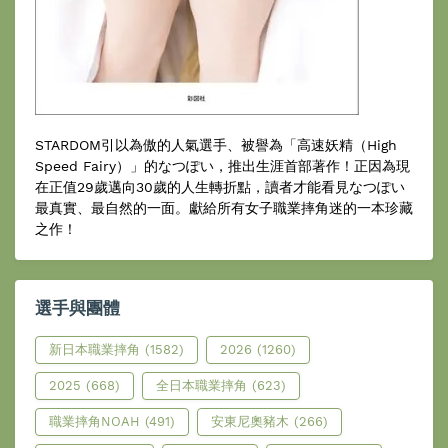
STARDOM引以為傲的人氣選手、被譽為「高速妖精（High
Speed Fairy）」的なつぽい，推出生涯首部著作！正因為現
在正值29歲邁向30歲的人生轉折點，讀者才能看見なつぽい
最真實、最自然的一面。獻給所有女子職業摔角迷的一本珍藏
之作！
選手與團體
新日本職業摔角
(1582)
2026
(1260)
2025
(668)
全日本職業摔角
(623)
職業摔角NOAH
(491)
安東尼奧豬木
(266)