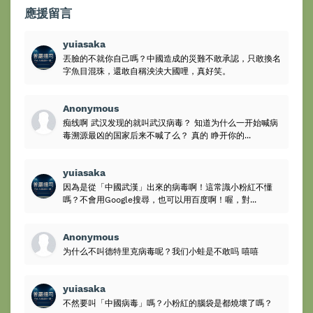
應援留言
yuiasaka
丟臉的不就你自己嗎？中國造成的災難不敢承認，只敢換名
字魚目混珠，還敢自稱泱泱大國哩，真好笑。
Anonymous
痴线啊 武汉发现的就叫武汉病毒？ 知道为什么一开始喊病
毒溯源最凶的国家后来不喊了么？ 真的 睁开你的...
yuiasaka
因為是從「中國武漢」出來的病毒啊！這常識小粉紅不懂
嗎？不會用Google搜尋，也可以用百度啊！喔，對...
Anonymous
为什么不叫德特里克病毒呢？我们小蛙是不敢吗 嘻嘻
yuiasaka
不然要叫「中國病毒」嗎？小粉紅的腦袋是都燒壞了嗎？