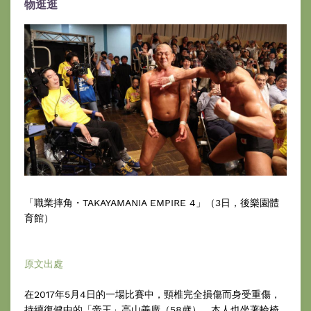
物逛逛
「職業摔角・TAKAYAMANIA EMPIRE 4」（3日，後樂園體
育館）
原文出處
在2017年5月4日的一場比賽中，頸椎完全損傷而身受重傷，
持續復健中的「帝王」高山善廣（58歲），本人也坐著輪椅