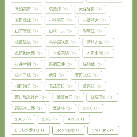
喬治高野
(2)
塙元輝
(2)
大森隆男
(2)
安田優虎
(2)
小峠篤司
(2)
小藤將太
(2)
山下實優
(2)
山崎一夫
(2)
彩羽匠
(2)
後藤達俊
(2)
愚零闘咲夜
(2)
新崎人生
(2)
星野勘太郎
(2)
木谷高明
(2)
本田多聞
(2)
松井幸則
(2)
栗栖正伸
(2)
森嶋猛
(2)
橋本千紘
(2)
武尊
(2)
百田光雄
(2)
相田翔子
(2)
葛茲石松
(2)
藤原組
(2)
西口職業摔角
(2)
近藤修司
(2)
飯塚高史
(2)
高橋裕二郎
(2)
魔裟斗
(2)
2000
(1)
2008
(1)
2012
(1)
APFW
(1)
Bill Goldberg
(1)
Bob Sapp
(1)
CM Punk
(1)