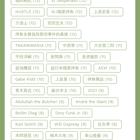
福田剛紀
(13)
El Desperado
(12)
HUSTLE
(12)
WJ職業摔角
(12)
上原若菜
(12)
力道山
(12)
安田忠夫
(12)
摔角名勝負與那些事件的幕後
(12)
TAKAYAMANIA
(11)
中西學
(11)
大谷晉二郎
(11)
平田淳嗣
(11)
新間壽
(11)
老虎服部
(11)
超強機器
(11)
超日本職業摔角
(11)
AEW
(10)
Gabe Kidd
(10)
上坂堇
(10)
摔角雜談
(10)
青木真也
(10)
飯伏幸太
(10)
2021
(9)
Abdullah the Butcher
(9)
André the Giant
(9)
Boltin Oleg
(9)
Dory Funk Jr.
(9)
Karl Gotch
(9)
Will Ospreay
(9)
征矢學
(9)
本間朋晃
(9)
橋本大地
(9)
泰山後藤
(9)