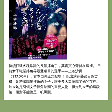
持續打破各種常識的反派摔角手，其真實心聲就在這裡。 目
前女子職業摔角界最受矚目的選手——上谷沙彌
（STADOM），首本自傳正式登場！ 以出演綜藝節目為契
機，她跨出職業摔角的圈子，讓更多大眾認識了她的存在。
如今她是引領女子摔角熱潮的重要人物，但走到今天的這段
路，絕對不能說是一帆風順。