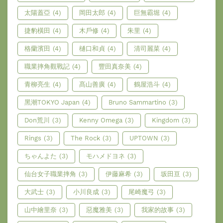
太陽蓋亞
(4)
岡田太郎
(4)
巨無霸堀
(4)
捷豹橫田
(4)
木戶修
(4)
朱里
(4)
格蘭濱田
(4)
樋口和貞
(4)
清司麗菜
(4)
職業摔角觀戰記
(4)
豐田真奈美
(4)
青柳亮生
(4)
髙山善廣
(4)
鶴屋浩斗
(4)
黑潮TOKYO Japan
(4)
Bruno Sammartino
(3)
Don荒川
(3)
Kenny Omega
(3)
Kingdom
(3)
Rings
(3)
The Rock
(3)
UPTOWN
(3)
ちゃんよた
(3)
モハメドヨネ
(3)
仙台女子職業摔角
(3)
伊藤麻希
(3)
坂田亘
(3)
大武士
(3)
小川良成
(3)
尾崎魔弓
(3)
山中繪里奈
(3)
惡魔雅美
(3)
我家的故事
(3)