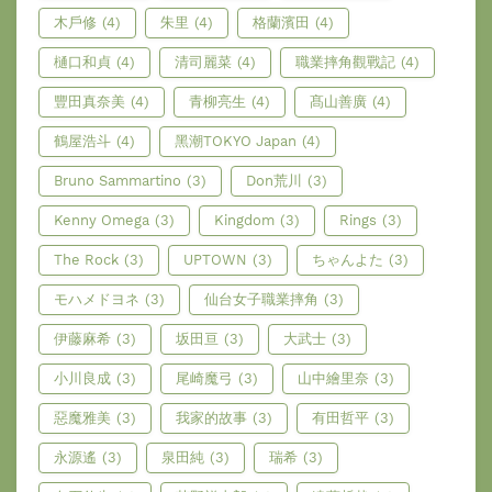
木戶修
(4)
朱里
(4)
格蘭濱田
(4)
樋口和貞
(4)
清司麗菜
(4)
職業摔角觀戰記
(4)
豐田真奈美
(4)
青柳亮生
(4)
髙山善廣
(4)
鶴屋浩斗
(4)
黑潮TOKYO Japan
(4)
Bruno Sammartino
(3)
Don荒川
(3)
Kenny Omega
(3)
Kingdom
(3)
Rings
(3)
The Rock
(3)
UPTOWN
(3)
ちゃんよた
(3)
モハメドヨネ
(3)
仙台女子職業摔角
(3)
伊藤麻希
(3)
坂田亘
(3)
大武士
(3)
小川良成
(3)
尾崎魔弓
(3)
山中繪里奈
(3)
惡魔雅美
(3)
我家的故事
(3)
有田哲平
(3)
永源遙
(3)
泉田純
(3)
瑞希
(3)