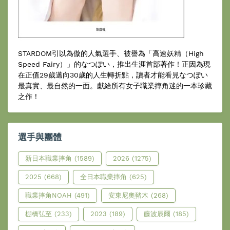
STARDOM引以為傲的人氣選手、被譽為「高速妖精（High
Speed Fairy）」的なつぽい，推出生涯首部著作！正因為現
在正值29歲邁向30歲的人生轉折點，讀者才能看見なつぽい
最真實、最自然的一面。獻給所有女子職業摔角迷的一本珍藏
之作！
選手與團體
新日本職業摔角
(1589)
2026
(1275)
2025
(668)
全日本職業摔角
(625)
職業摔角NOAH
(491)
安東尼奧豬木
(268)
棚橋弘至
(233)
2023
(189)
藤波辰爾
(185)