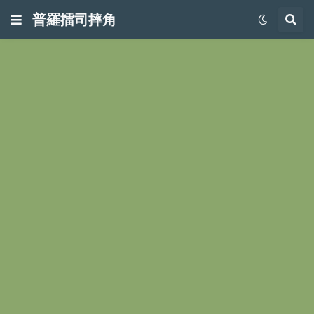
普羅擂司摔角