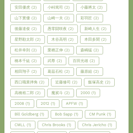
安田優虎
(2)
小峠篤司
(2)
小藤將太
(2)
山下實優
(2)
山崎一夫
(2)
彩羽匠
(2)
後藤達俊
(2)
愚零闘咲夜
(2)
新崎人生
(2)
星野勘太郎
(2)
木谷高明
(2)
本田多聞
(2)
松井幸則
(2)
栗栖正伸
(2)
森嶋猛
(2)
橋本千紘
(2)
武尊
(2)
百田光雄
(2)
相田翔子
(2)
葛茲石松
(2)
藤原組
(2)
西口職業摔角
(2)
近藤修司
(2)
飯塚高史
(2)
高橋裕二郎
(2)
魔裟斗
(2)
2000
(1)
2008
(1)
2012
(1)
APFW
(1)
Bill Goldberg
(1)
Bob Sapp
(1)
CM Punk
(1)
CMLL
(1)
Chris Brooks
(1)
Chris Jericho
(1)