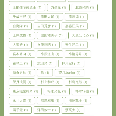
全能住宅改造王
(1)
力皇猛
(1)
北原光騎
(1)
千歲吉野
(1)
原田大輔
(1)
原辰德
(1)
台灣隊
(1)
吉田秀彦
(1)
嘉藤匠馬
(1)
土井成樹
(1)
堀田祐美子
(1)
大原はじめ
(1)
大鷲透
(1)
女優摔吧
(1)
安生洋二
(1)
宮本裕向
(1)
小原道由
(1)
小柳勇斗
(1)
崔領二
(1)
志田光
(1)
摔角紀行
(1)
新倉史祐
(1)
昂
(1)
望月Junior
(1)
望月成晃
(1)
村上和成
(1)
村島克哉
(1)
東京職業摔角
(1)
松永光弘
(1)
棒球12強
(1)
永井大貴
(1)
沼澤邪鬼
(1)
海豚戰士
(1)
淺子覺
(1)
澤田敦士
(1)
濱亮太
(1)