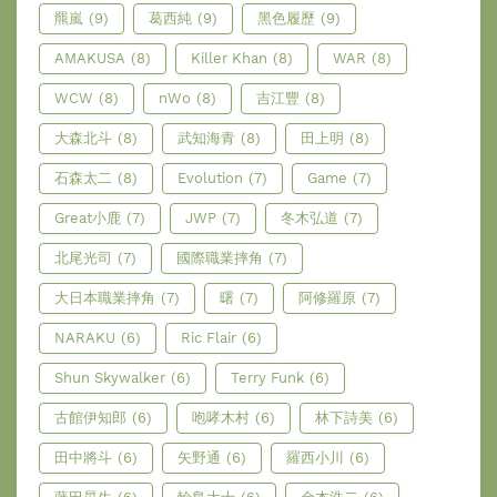
羆嵐
(9)
葛西純
(9)
黑色履歷
(9)
AMAKUSA
(8)
Killer Khan
(8)
WAR
(8)
WCW
(8)
nWo
(8)
吉江豐
(8)
大森北斗
(8)
武知海青
(8)
田上明
(8)
石森太二
(8)
Evolution
(7)
Game
(7)
Great小鹿
(7)
JWP
(7)
冬木弘道
(7)
北尾光司
(7)
國際職業摔角
(7)
大日本職業摔角
(7)
曙
(7)
阿修羅原
(7)
NARAKU
(6)
Ric Flair
(6)
Shun Skywalker
(6)
Terry Funk
(6)
古館伊知郎
(6)
咆哮木村
(6)
林下詩美
(6)
田中將斗
(6)
矢野通
(6)
羅西小川
(6)