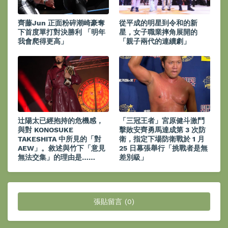
齊藤Jun 正面粉碎潮崎豪奪
從平成的明星到令和的新
下首度單打對決勝利 「明年
星，女子職業摔角展開的
我會爬得更高」
「親子兩代的連續劇」
辻陽太已經抱持的危機感，
「三冠王者」宮原健斗激鬥
與對 KONOSUKE
擊敗安齊勇馬達成第 3 次防
TAKESHITA 中所見的「對
衛，指定下場防衛戰於 1 月
AEW」。敘述與竹下「意見
25 日幕張舉行「挑戰者是無
無法交集」的理由是……
差別級」
張貼留言 (0)