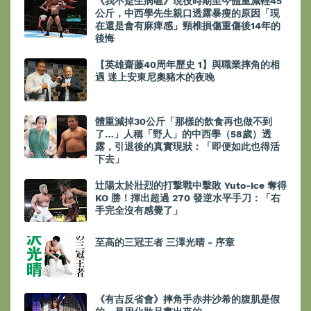
《我不是生病喔》現役時期至今體重減輕45
公斤，中西學先生親口透露暴瘦的原因「現
在還是會有麻痺感」頸椎損傷重傷後14年的
後悔
【英雄齋藤40周年歷史 1】與職業摔角的相
遇 迷上安東尼奧豬木的夜晚
體重減掉30公斤「那樣的飲食再也做不到
了…」人稱「野人」的中西學（58歲）透
露，引退後的真實現狀：「即便如此也得活
下去」
辻陽太於壯烈的打撃戰中擊敗 Yuto-Ice 奪得
KO 勝！揮出超過 270 發逆水平手刀：「右
手完全沒有感覺了」
至高的三冠王者 三澤光晴 - 序章
《有吉反省會》摔角手赤井沙希的腹肌是假