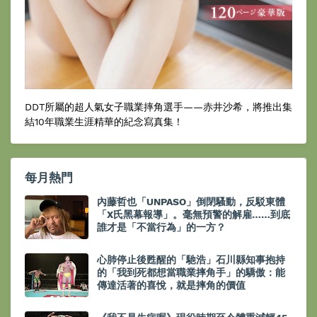
DDT所屬的超人氣女子職業摔角選手——赤井沙希，將推出集
結10年職業生涯精華的紀念寫真集！
每月熱門
內藤哲也「UNPASO」倒閉騷動，反駁東體
「X氏黑幕報導」。毫無預警的解雇……到底
誰才是「不當行為」的一方？
心肺停止後甦醒的「馳浩」石川縣知事抱持
的「我到死都想當職業摔角手」的驕傲：能
傳達活著的喜悅，就是摔角的價值