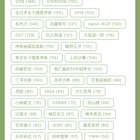
2019
(166)
STARDOM
(155)
全日本女子職業摔角
(155)
2018
(153)
長州力
(140)
武藤敬司
(137)
Aaron Wolf
(130)
DDT
(129)
巨人馬場
(121)
天龍源一郎
(119)
摔角秘藏寫真館
(115)
蝶野正洋
(115)
東京女子職業摔角
(114)
上谷沙彌
(104)
內藤哲也
(103)
無仁義的50年鬪爭史
(102)
三澤光晴
(100)
赤井沙希
(98)
巨無霸鶴田
(88)
虎面
(85)
2024
(83)
大仁田厚
(79)
小橋建太
(76)
OZAWA
(75)
佐山聰
(69)
辻陽太
(68)
極惡女王
(67)
橋本真也
(64)
宮原健斗
(62)
WWE
(61)
藤原喜明
(60)
永田裕志
(57)
稻村愛輝
(57)
FMW
(56)