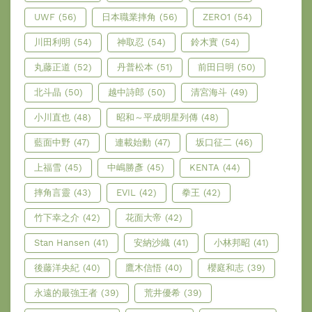
UWF
(56)
日本職業摔角
(56)
ZERO1
(54)
川田利明
(54)
神取忍
(54)
鈴木實
(54)
丸藤正道
(52)
丹普松本
(51)
前田日明
(50)
北斗晶
(50)
越中詩郎
(50)
清宮海斗
(49)
小川直也
(48)
昭和～平成明星列傳
(48)
藍面中野
(47)
連載始動
(47)
坂口征二
(46)
上福雪
(45)
中嶋勝彥
(45)
KENTA
(44)
摔角言靈
(43)
EVIL
(42)
拳王
(42)
竹下幸之介
(42)
花面大帝
(42)
Stan Hansen
(41)
安納沙織
(41)
小林邦昭
(41)
後藤洋央紀
(40)
鷹木信悟
(40)
櫻庭和志
(39)
永遠的最強王者
(39)
荒井優希
(39)