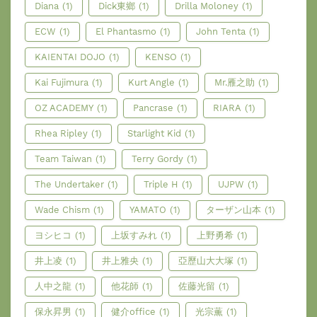
Diana
(1)
Dick東鄉
(1)
Drilla Moloney
(1)
ECW
(1)
El Phantasmo
(1)
John Tenta
(1)
KAIENTAI DOJO
(1)
KENSO
(1)
Kai Fujimura
(1)
Kurt Angle
(1)
Mr.雁之助
(1)
OZ ACADEMY
(1)
Pancrase
(1)
RIARA
(1)
Rhea Ripley
(1)
Starlight Kid
(1)
Team Taiwan
(1)
Terry Gordy
(1)
The Undertaker
(1)
Triple H
(1)
UJPW
(1)
Wade Chism
(1)
YAMATO
(1)
ターザン山本
(1)
ヨシヒコ
(1)
上坂すみれ
(1)
上野勇希
(1)
井上凌
(1)
井上雅央
(1)
亞歷山大大塚
(1)
人中之龍
(1)
他花師
(1)
佐藤光留
(1)
保永昇男
(1)
健介office
(1)
光宗薫
(1)