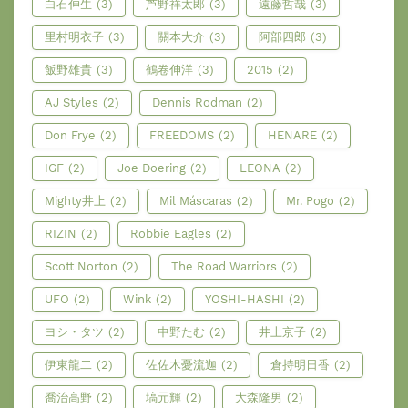
白石伸生
(3)
芦野祥太郎
(3)
遠藤哲哉
(3)
里村明衣子
(3)
關本大介
(3)
阿部四郎
(3)
飯野雄貴
(3)
鶴卷伸洋
(3)
2015
(2)
AJ Styles
(2)
Dennis Rodman
(2)
Don Frye
(2)
FREEDOMS
(2)
HENARE
(2)
IGF
(2)
Joe Doering
(2)
LEONA
(2)
Mighty井上
(2)
Mil Máscaras
(2)
Mr. Pogo
(2)
RIZIN
(2)
Robbie Eagles
(2)
Scott Norton
(2)
The Road Warriors
(2)
UFO
(2)
Wink
(2)
YOSHI-HASHI
(2)
ヨシ・タツ
(2)
中野たむ
(2)
井上京子
(2)
伊東龍二
(2)
佐佐木憂流迦
(2)
倉持明日香
(2)
喬治高野
(2)
塙元輝
(2)
大森隆男
(2)