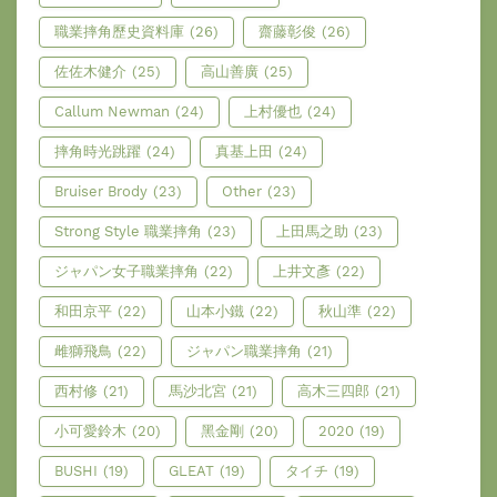
職業摔角歷史資料庫
(26)
齋藤彰俊
(26)
佐佐木健介
(25)
高山善廣
(25)
Callum Newman
(24)
上村優也
(24)
摔角時光跳躍
(24)
真基上田
(24)
Bruiser Brody
(23)
Other
(23)
Strong Style 職業摔角
(23)
上田馬之助
(23)
ジャパン女子職業摔角
(22)
上井文彥
(22)
和田京平
(22)
山本小鐵
(22)
秋山準
(22)
雌獅飛鳥
(22)
ジャパン職業摔角
(21)
西村修
(21)
馬沙北宮
(21)
高木三四郎
(21)
小可愛鈴木
(20)
黑金剛
(20)
2020
(19)
BUSHI
(19)
GLEAT
(19)
タイチ
(19)