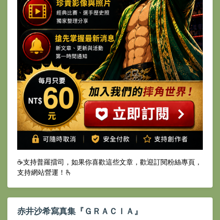
☕️支持普羅擂司，如果你喜歡這些文章，歡迎訂閱粉絲專頁，
支持網站營運！🫰
赤井沙希寫真集『ＧＲＡＣＩＡ』