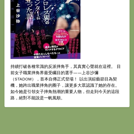
持續打破各種常識的反派摔角手，其真實心聲就在這裡。 目
前女子職業摔角界最受矚目的選手——上谷沙彌
（STADOM），首本自傳正式登場！ 以出演綜藝節目為契
機，她跨出職業摔角的圈子，讓更多大眾認識了她的存在。
如今她是引領女子摔角熱潮的重要人物，但走到今天的這段
路，絕對不能說是一帆風順。