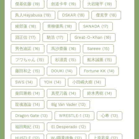
傑基佐藤
(19)
劍道卡辛
(19)
大岩陵平
(19)
鳥人Hayabusa
(19)
OSKAR
(18)
傑克李
(18)
綾部蓮
(18)
青柳優馬
(18)
SANADA
(17)
淵正信
(17)
馳浩
(17)
Great-O-Khan
(16)
男色迪諾
(16)
馬沙齋藤
(16)
Sareee
(15)
フワちゃん
(15)
杉浦貴
(15)
船木誠勝
(15)
藤田和之
(15)
DOUKI
(14)
Fortune KK
(14)
SWS
(14)
YOH
(14)
小田嶋大樹
(14)
柴田勝賴
(14)
真壁刀義
(14)
鈴木秀樹
(14)
龍魂激論
(14)
Big Van Vader
(13)
Dragon Gate
(13)
WRESTLE-1
(13)
心希
(13)
福田剛紀
(13)
El Desperado
(12)
HUSTLE
(12)
WJ職業摔角
(12)
上原若菜
(12)