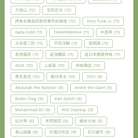
力道山
(12)
安田忠夫
(12)
摔角名勝負與那些事件的幕後
(12)
Dory Funk Jr.
(11)
Gabe Kidd
(11)
TAKAYAMANIA
(11)
中西學
(11)
大谷晉二郎
(11)
平田淳嗣
(11)
新間壽
(11)
老虎服部
(11)
超強機器
(11)
超日本職業摔角
(11)
AEW
(10)
上坂堇
(10)
摔角雜談
(10)
青木真也
(10)
飯伏幸太
(10)
2021
(9)
Abdullah the Butcher
(9)
André the Giant
(9)
Boltin Oleg
(9)
Karl Gotch
(9)
Muhammad Ali
(9)
Will Ospreay
(9)
征矢學
(9)
本間朋晃
(9)
橋本大地
(9)
泰山後藤
(9)
玖麗沙也加
(9)
石川修司
(9)