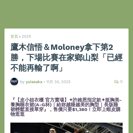
首頁
2025
鷹木信悟＆Moloney拿下第2
勝，下場比賽在家鄉山梨「已經
不能再輸了啊」
0
by
yuiasaka
•
11月 30, 2025
『【皮小姐衣櫃 官方賣場】✦許維恩指定款✦挺胸美-
養胸睡衣裙(A-G杯)｜給妳越睡越美的胸型｜長版睡
裙輕鬆直接單穿』，售價只要$1,380！立即上蝦皮購
物逛逛