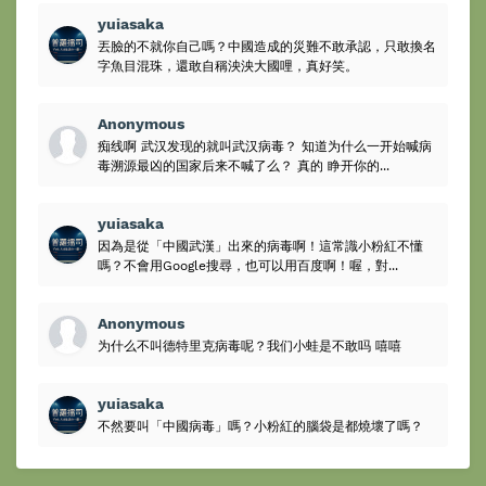
yuiasaka
丟臉的不就你自己嗎？中國造成的災難不敢承認，只敢換名
字魚目混珠，還敢自稱泱泱大國哩，真好笑。
Anonymous
痴线啊 武汉发现的就叫武汉病毒？ 知道为什么一开始喊病
毒溯源最凶的国家后来不喊了么？ 真的 睁开你的...
yuiasaka
因為是從「中國武漢」出來的病毒啊！這常識小粉紅不懂
嗎？不會用Google搜尋，也可以用百度啊！喔，對...
Anonymous
为什么不叫德特里克病毒呢？我们小蛙是不敢吗 嘻嘻
yuiasaka
不然要叫「中國病毒」嗎？小粉紅的腦袋是都燒壞了嗎？