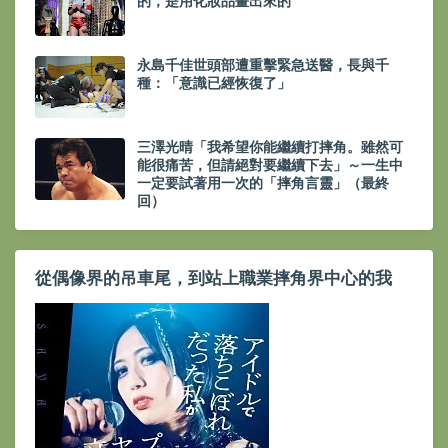
的，是用化妝品畫出來的
永島千佳世頭部遭重擊緊急送醫，長與千
種：「意識已經恢復了」
三澤光晴「我希望你能繼續打摔角。雖然可
能很痛苦，但請絕對要繼續下去」～一生中
一定要試著用一次的「摔角言靈」（最終
回）
從偶像界的吊車尾，到站上職業摔角界中心的我