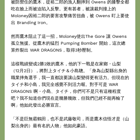
被防禦住的鷹木，從裕二郎的漁人翻摔到 Owens 的膝擊全都
吃在臉上而被迫陷入反擊。更有甚者，被讓裁判撞上的
Moloney因裕二郎的要害攻擊痛苦扭曲，被 Owens 盯上要使
出 Branding Iron。
然而鷹木阻止了這一招，Moloney使出The Gore 讓 Owens
孤立無援。從鷹木的猛烈 Pumping Bomber 開始，這次總
算炸裂出 WAR DRAGONS，取得3秒壓制。
這樣戰績變成2勝2敗的鷹木，他的下一戰是在家鄉・山梨
（12月2日），將對上タイチ＆小島聰。「身為山梨縣出身的
職業摔角選手，我一直都說要讓山梨變得更有活力。但現在的
タイチ和小島，我完全感覺不到活力喔。對手可是 WAR
DRAGONS 啊・小島、タイチ，你們可不是只有這種程度
吧？我不知道你們現在是幾勝幾敗，但我們已經不能再輸了
啊」他如此發出必勝宣言。
「不是巨無霸鶴田，也不是武藤敬司，而是鷹木信悟才是（山
梨出身的）最有名的人物」他如此豪語。