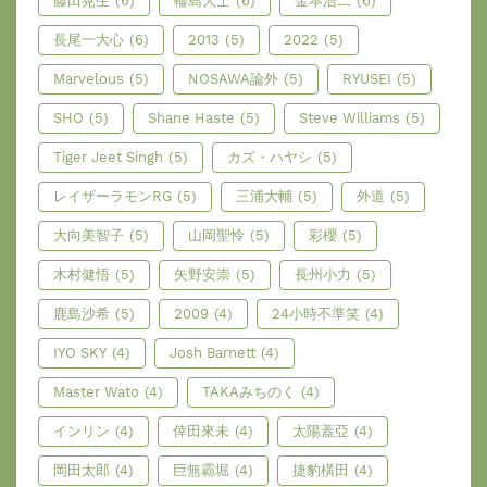
藤田晃生
(6)
輪島大士
(6)
金本浩二
(6)
長尾一大心
(6)
2013
(5)
2022
(5)
Marvelous
(5)
NOSAWA論外
(5)
RYUSEI
(5)
SHO
(5)
Shane Haste
(5)
Steve Williams
(5)
Tiger Jeet Singh
(5)
カズ・ハヤシ
(5)
レイザーラモンRG
(5)
三浦大輔
(5)
外道
(5)
大向美智子
(5)
山岡聖怜
(5)
彩櫻
(5)
木村健悟
(5)
矢野安崇
(5)
長州小力
(5)
鹿島沙希
(5)
2009
(4)
24小時不準笑
(4)
IYO SKY
(4)
Josh Barnett
(4)
Master Wato
(4)
TAKAみちのく
(4)
インリン
(4)
倖田來未
(4)
太陽蓋亞
(4)
岡田太郎
(4)
巨無霸堀
(4)
捷豹橫田
(4)