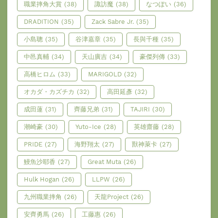
職業摔角大賞
(38)
諏訪魔
(38)
なつぽい
(36)
DRADITION
(35)
Zack Sabre Jr.
(35)
小島聰
(35)
谷津嘉章
(35)
長與千種
(35)
中邑真輔
(34)
天山廣吉
(34)
豪傑列傳
(33)
高橋ヒロム
(33)
MARIGOLD
(32)
オカダ・カズチカ
(32)
高田延彥
(32)
成田蓮
(31)
齊藤兄弟
(31)
TAJIRI
(30)
潮崎豪
(30)
Yuto-Ice
(28)
英雄齋藤
(28)
PRIDE
(27)
海野翔太
(27)
獸神萊卡
(27)
鰻魚沙耶香
(27)
Great Muta
(26)
Hulk Hogan
(26)
LLPW
(26)
九州職業摔角
(26)
天龍Project
(26)
安齊勇馬
(26)
工藤惠
(26)