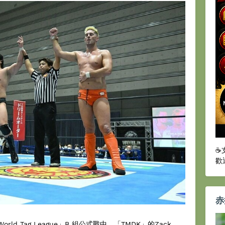
☕
歡
赤
ld Tag League」B 組公式戰中，「TMDK」的Zack