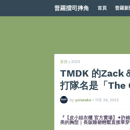
普羅擂司摔角
首頁
普羅新
首頁
2025
TMDK 的Zac
打隊名是「The Ch
by
yuiasaka
•
11月 26, 2025
『【皮小姐衣櫃 官方賣場】✦許維
美的胸型｜長版睡裙輕鬆直接單穿』