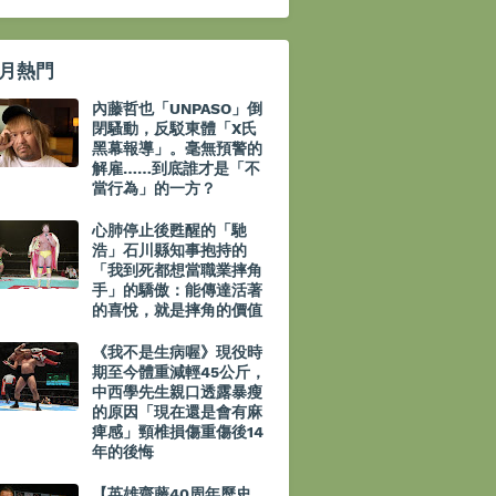
月熱門
內藤哲也「UNPASO」倒
閉騷動，反駁東體「X氏
黑幕報導」。毫無預警的
解雇……到底誰才是「不
當行為」的一方？
心肺停止後甦醒的「馳
浩」石川縣知事抱持的
「我到死都想當職業摔角
手」的驕傲：能傳達活著
的喜悅，就是摔角的價值
《我不是生病喔》現役時
期至今體重減輕45公斤，
中西學先生親口透露暴瘦
的原因「現在還是會有麻
痺感」頸椎損傷重傷後14
年的後悔
【英雄齋藤40周年歷史