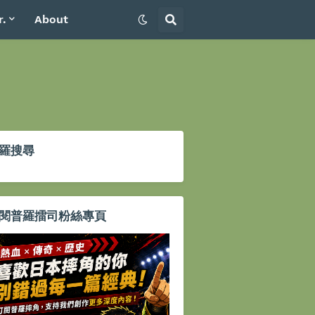
r.
About
羅搜尋
閱普羅擂司粉絲專頁