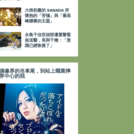
大病初癒的 SANADA 所
懷抱的「苦惱」與「最高
峰聯賽的主題」
永島千佳世頭部遭重擊緊
急送醫，長與千種：「意
識已經恢復了」
偶像界的吊車尾，到站上職業摔
界中心的我