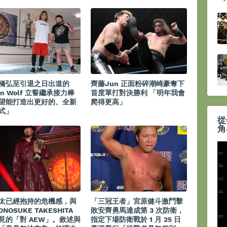
橋弘至引退之日出道的
齊藤Jun 正面粉碎潮崎豪奪下
on Wolf 立誓繼承接力棒
首度單打對決勝利 「明年我會
望能打造出更好的、全新
爬得更高」
式」
從
角
太已經抱持的危機感，與
「三冠王者」宮原健斗激鬥擊
ONOSUKE TAKESHITA
敗安齊勇馬達成第 3 次防衛，
見的「對 AEW」。敘述與
指定下場防衛戰於 1 月 25 日