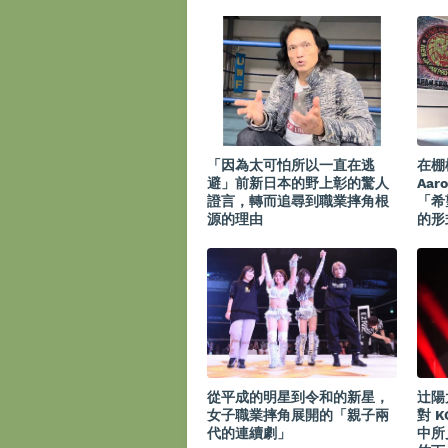
「因為太可怕所以一直在逃
在棚
避」前新日本的野上彰的驚人
Aar
證言，轉而追尋到職業摔角根
「希
源的理由
的形
從平成的明星到令和的新星，
辻陽
女子職業摔角展開的「親子兩
對 K
代的連續劇」
中所