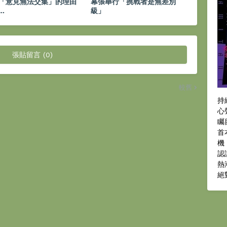
「意見無法交集」的理由
幕張舉行「挑戰者是無差別
…
級」
張貼留言 (0)
較舊
持
心
矚
首
機
認
熱
絕