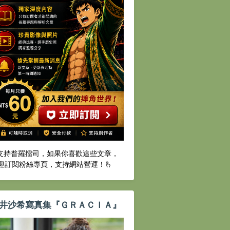
️支持普羅擂司，如果你喜歡這些文章，
迎訂閱粉絲專頁，支持網站營運！🫰
井沙希寫真集『ＧＲＡＣＩＡ』