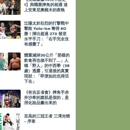
1】與職業摔角的相遇 迷
上安東尼奧豬木的夜晚
辻陽太於壯烈的打撃戰中
擊敗 Yuto-Ice 奪得 KO
勝！揮出超過 270 發逆
水平手刀：「右手完全沒
有感覺了」
體重減掉30公斤「那樣的
飲食再也做不到了…」人
稱「野人」的中西學（58
歲）透露，引退後的真實
現狀：「即便如此也得活
下去」
《有吉反省會》摔角手赤
井沙希的腹肌是假的，是
用化妝品畫出來的
至高的三冠王者 三澤光晴
- 序章