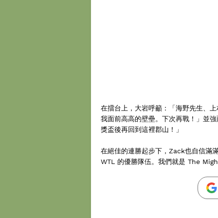
在擂台上，大岩呼籲：「海野先生、上村
我面前高高的壁壘。下次再戰！」並強而有
獎盃後再回到這裡郡山！」
在絕佳的連勝起步下，Zack也自信滿滿地強
WTL 的優勝隊伍。我們就是 The Migh