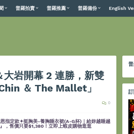
聞
普羅拍賣
普羅推薦
普羅備份
English Ve
普
k＆大岩開幕 2 連勝，新雙
in ＆ The Mallet」
訂
0
恩指定款✦挺胸美-養胸睡衣裙(A-G杯)｜給妳越睡越
，售價只要$1,380！立即上蝦皮購物逛逛