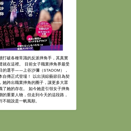
續打破各種常識的反派摔角手，其真實
聲就在這裡。 目前女子職業摔角界最受
目的選手——上谷沙彌（STADOM），
本自傳正式登場！ 以出演綜藝節目為契
，她跨出職業摔角的圈子，讓更多大眾
識了她的存在。 如今她是引領女子摔角
潮的重要人物，但走到今天的這段路，
對不能說是一帆風順。