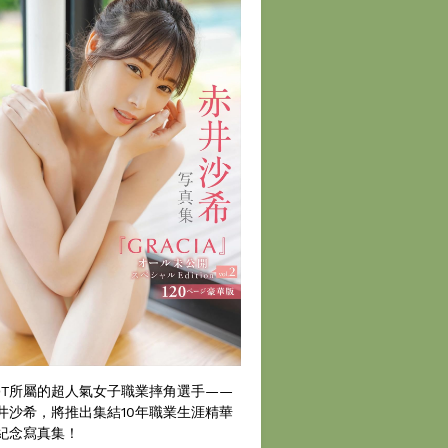
DT所屬的超人氣女子職業摔角選手——
井沙希，將推出集結10年職業生涯精華
紀念寫真集！