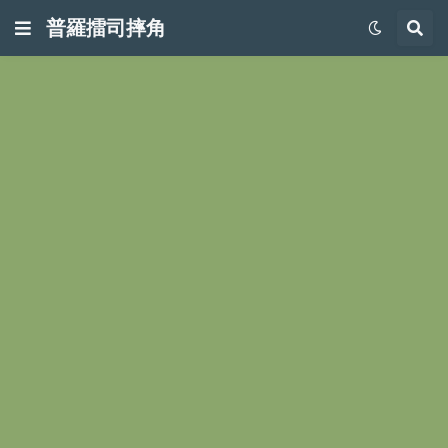
普羅擂司摔角