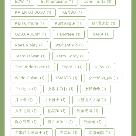
ECW
(1)
El Phantasmo
(1)
John Tenta
(1)
KAIENTAI DOJO
(1)
KENSO
(1)
Kai Fujimura
(1)
Kurt Angle
(1)
Mr.雁之助
(1)
OZ ACADEMY
(1)
Pancrase
(1)
RIARA
(1)
Rhea Ripley
(1)
Starlight Kid
(1)
Team Taiwan
(1)
Terry Gordy
(1)
The Undertaker
(1)
Triple H
(1)
UJPW
(1)
Wade Chism
(1)
YAMATO
(1)
ターザン山本
(1)
ヨシヒコ
(1)
上坂すみれ
(1)
上野勇希
(1)
井上凌
(1)
井上雅央
(1)
亞歷山大大塚
(1)
人中之龍
(1)
他花師
(1)
佐藤光留
(1)
保永昇男
(1)
健介office
(1)
光宗薫
(1)
全能住宅改造王
(1)
力皇猛
(1)
北原光騎
(1)