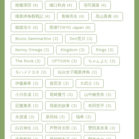
格蘭濱田
(4)
樋口和貞
(4)
清司麗菜
(4)
職業摔角觀戰記
(4)
青柳亮生
(4)
髙山善廣
(4)
鶴屋浩斗
(4)
黑潮TOKYO Japan
(4)
Bruno Sammartino
(3)
Don荒川
(3)
Kenny Omega
(3)
Kingdom
(3)
Rings
(3)
The Rock
(3)
UPTOWN
(3)
ちゃんよた
(3)
モハメドヨネ
(3)
仙台女子職業摔角
(3)
伊藤麻希
(3)
坂田亘
(3)
大武士
(3)
小川良成
(3)
尾崎魔弓
(3)
山中繪里奈
(3)
惡魔雅美
(3)
我家的故事
(3)
有田哲平
(3)
永源遙
(3)
泉田純
(3)
瑞希
(3)
白石伸生
(3)
芦野祥太郎
(3)
豐田真奈美
(3)