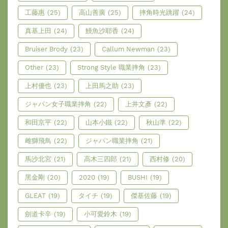
工藤惠
(25)
高山善廣
(25)
摔角時光跳躍
(24)
真基上田
(24)
鰻魚沙耶香
(24)
Bruiser Brody
(23)
Callum Newman
(23)
Other
(23)
Strong Style 職業摔角
(23)
上村優也
(23)
上田馬之助
(23)
ジャパン女子職業摔角
(22)
上井文彥
(22)
和田京平
(22)
山本小鐵
(22)
秋山準
(22)
雌獅飛鳥
(22)
ジャパン職業摔角
(21)
馬沙北宮
(21)
高木三四郎
(21)
西村修
(20)
黑金剛
(20)
2020
(19)
BUSHI
(19)
GLEAT
(19)
タイチ
(19)
傑基佐藤
(19)
劍道卡辛
(19)
小可愛鈴木
(19)