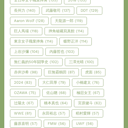
全日本女子職業摔角
(155)
2018
(153)
長州力
(140)
武藤敬司
(137)
DDT
(129)
Aaron Wolf
(128)
天龍源一郎
(119)
巨人馬場
(118)
摔角秘藏寫真館
(114)
東京女子職業摔角
(114)
蝶野正洋
(114)
上谷沙彌
(104)
內藤哲也
(103)
無仁義的50年鬪爭史
(102)
三澤光晴
(100)
赤井沙希
(98)
巨無霸鶴田
(87)
虎面
(85)
2024
(83)
大仁田厚
(79)
小橋建太
(76)
OZAWA
(75)
佐山聰
(68)
極惡女王
(67)
辻陽太
(67)
橋本真也
(64)
宮原健斗
(62)
WWE
(61)
永田裕志
(57)
稻村愛輝
(57)
藤原喜明
(57)
FMW
(56)
UWF
(56)