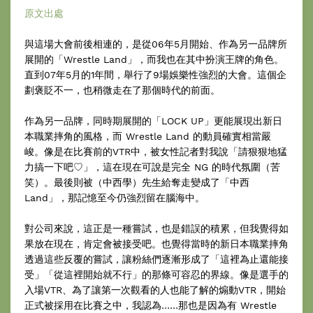
原文出處
與這場大會前後相連的，是從06年5月開始、作為另一品牌所
展開的「Wrestle Land」，而我也在其中扮演王牌的角色。
直到07年5月的1年間，舉行了9場娛樂性強烈的大會。這個企
劃褒貶不一，也稍微走在了那個時代的前面。
作為另一品牌，同時期展開的「LOCK UP」更能展現出新日
本職業摔角的風格，而 Wrestle Land 的動員確實相當嚴
峻。像是在比賽前的VTR中，被女性記者對我說「請狠狠地猛
力搞一下吧♡」，這在現在可說是完全 NG 的時代氛圍（苦
笑）。最後則被（中西學）先生給奪走變成了「中西
Land」，那記憶至今仍強烈留在腦海中。
對公司來說，這正是一種嘗試，也是錯誤的積累，但我覺得如
果放在現在，肯定會被接受吧。也覺得當時的新日本職業摔角
透過這些反覆的嘗試，讓粉絲們逐漸形成了「這裡為止還能接
受」「從這裡開始就不行」的那條可容忍的界線。像是選手的
入場VTR、為了讓第一次觀看的人也能了解的煽動VTR，開始
正式被採用在比賽之中，我認為……那也是因為有 Wrestle