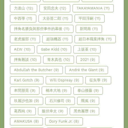
力道山
(12)
安田忠夫
(12)
TAKAYAMANIA
(11)
中西學
(11)
大谷晉二郎
(11)
平田淳嗣
(11)
摔角名勝負與那些事件的幕後
(11)
新間壽
(11)
老虎服部
(11)
超強機器
(11)
超日本職業摔角
(11)
AEW
(10)
Gabe Kidd
(10)
上坂堇
(10)
摔角雜談
(10)
青木真也
(10)
2021
(9)
Abdullah the Butcher
(9)
André the Giant
(9)
Karl Gotch
(9)
Will Ospreay
(9)
征矢學
(9)
本間朋晃
(9)
橋本大地
(9)
泰山後藤
(9)
玖麗沙也加
(9)
石川修司
(9)
羆嵐
(9)
葛西純
(9)
飯伏幸太
(9)
黑色履歷
(9)
AMAKUSA
(8)
Dory Funk Jr.
(8)