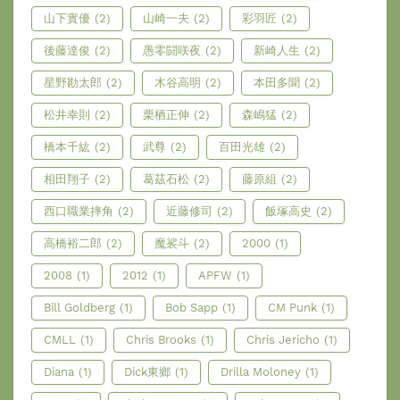
山下實優
(2)
山崎一夫
(2)
彩羽匠
(2)
後藤達俊
(2)
愚零闘咲夜
(2)
新崎人生
(2)
星野勘太郎
(2)
木谷高明
(2)
本田多聞
(2)
松井幸則
(2)
栗栖正伸
(2)
森嶋猛
(2)
橋本千紘
(2)
武尊
(2)
百田光雄
(2)
相田翔子
(2)
葛茲石松
(2)
藤原組
(2)
西口職業摔角
(2)
近藤修司
(2)
飯塚高史
(2)
高橋裕二郎
(2)
魔裟斗
(2)
2000
(1)
2008
(1)
2012
(1)
APFW
(1)
Bill Goldberg
(1)
Bob Sapp
(1)
CM Punk
(1)
CMLL
(1)
Chris Brooks
(1)
Chris Jericho
(1)
Diana
(1)
Dick東鄉
(1)
Drilla Moloney
(1)