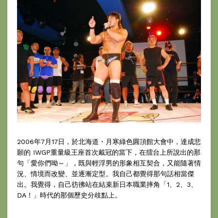
2006年7月17日，於北海道・月寒綠色圓頂館大會中，達成悲
願的 IWGP重量級王座首次戴冠的當下，在擂台上所說出的那
句「愛你們呦～」，既與輕浮男的形象相互契合，又能隨著情
況、情境而改變、並逐漸定型。我自己都覺得那句話相當傑
出。我覺得，自己彷彿站在結束新日本職業摔角「1、2、3、
DA！」時代的那個歷史分歧點上。