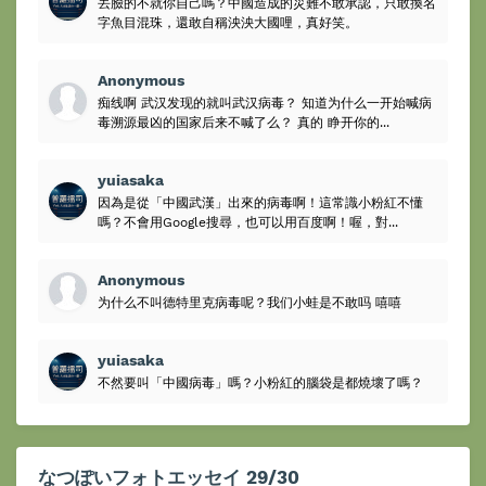
丟臉的不就你自己嗎？中國造成的災難不敢承認，只敢換名
字魚目混珠，還敢自稱泱泱大國哩，真好笑。
Anonymous
痴线啊 武汉发现的就叫武汉病毒？ 知道为什么一开始喊病
毒溯源最凶的国家后来不喊了么？ 真的 睁开你的...
yuiasaka
因為是從「中國武漢」出來的病毒啊！這常識小粉紅不懂
嗎？不會用Google搜尋，也可以用百度啊！喔，對...
Anonymous
为什么不叫德特里克病毒呢？我们小蛙是不敢吗 嘻嘻
yuiasaka
不然要叫「中國病毒」嗎？小粉紅的腦袋是都燒壞了嗎？
なつぽいフォトエッセイ 29/30