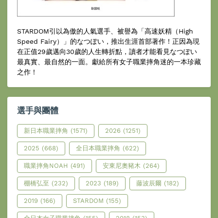
STARDOM引以為傲的人氣選手、被譽為「高速妖精（High
Speed Fairy）」的なつぽい，推出生涯首部著作！正因為現
在正值29歲邁向30歲的人生轉折點，讀者才能看見なつぽい
最真實、最自然的一面。獻給所有女子職業摔角迷的一本珍藏
之作！
選手與團體
新日本職業摔角
(1571)
2026
(1251)
2025
(668)
全日本職業摔角
(622)
職業摔角NOAH
(491)
安東尼奧豬木
(264)
棚橋弘至
(232)
2023
(189)
藤波辰爾
(182)
2019
(166)
STARDOM
(155)