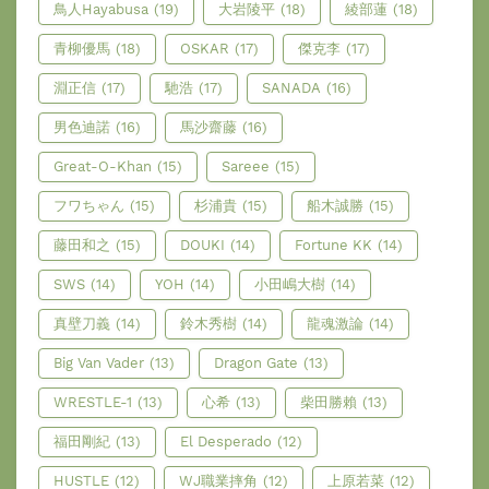
鳥人Hayabusa
(19)
大岩陵平
(18)
綾部蓮
(18)
青柳優馬
(18)
OSKAR
(17)
傑克李
(17)
淵正信
(17)
馳浩
(17)
SANADA
(16)
男色迪諾
(16)
馬沙齋藤
(16)
Great-O-Khan
(15)
Sareee
(15)
フワちゃん
(15)
杉浦貴
(15)
船木誠勝
(15)
藤田和之
(15)
DOUKI
(14)
Fortune KK
(14)
SWS
(14)
YOH
(14)
小田嶋大樹
(14)
真壁刀義
(14)
鈴木秀樹
(14)
龍魂激論
(14)
Big Van Vader
(13)
Dragon Gate
(13)
WRESTLE-1
(13)
心希
(13)
柴田勝賴
(13)
福田剛紀
(13)
El Desperado
(12)
HUSTLE
(12)
WJ職業摔角
(12)
上原若菜
(12)