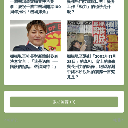
千歲機場舉辦職業摔角賽
異種格鬥技戰脫口秀！提升
事！慶祝千歲市機場開港100
工作「動力」的秘訣是什
周年推出「機場摔角」
麼？
棚橋弘至社長對新體制發表
棚橋弘至遇刺「2002年11月
決意宣言：「這是邁向下一
28日」的真相。背上的傷痕
階段的起點。敬請期待！」
與長州力的紙條，絕望深淵
中豬木所說出的震撼一言究
竟是？
張貼留言 (0)
較新的
較舊