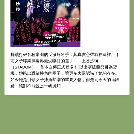
持續打破各種常識的反派摔角手，其真實心聲就在這裡。 目
前女子職業摔角界最受矚目的選手——上谷沙彌
（STADOM），首本自傳正式登場！ 以出演綜藝節目為契
機，她跨出職業摔角的圈子，讓更多大眾認識了她的存在。
如今她是引領女子摔角熱潮的重要人物，但走到今天的這段
路，絕對不能說是一帆風順。