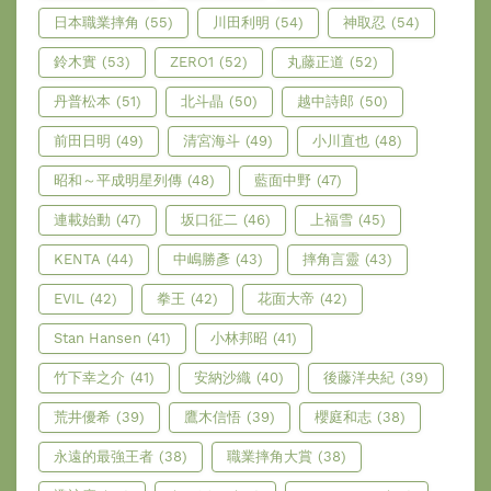
日本職業摔角
(55)
川田利明
(54)
神取忍
(54)
鈴木實
(53)
ZERO1
(52)
丸藤正道
(52)
丹普松本
(51)
北斗晶
(50)
越中詩郎
(50)
前田日明
(49)
清宮海斗
(49)
小川直也
(48)
昭和～平成明星列傳
(48)
藍面中野
(47)
連載始動
(47)
坂口征二
(46)
上福雪
(45)
KENTA
(44)
中嶋勝彥
(43)
摔角言靈
(43)
EVIL
(42)
拳王
(42)
花面大帝
(42)
Stan Hansen
(41)
小林邦昭
(41)
竹下幸之介
(41)
安納沙織
(40)
後藤洋央紀
(39)
荒井優希
(39)
鷹木信悟
(39)
櫻庭和志
(38)
永遠的最強王者
(38)
職業摔角大賞
(38)