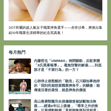
DDT所屬的超人氣女子職業摔角選手——赤井沙希，將推出集
結10年職業生涯精華的紀念寫真集！
每月熱門
內藤哲也「UNPASO」倒閉騷動，反駁東體
「X氏黑幕報導」。毫無預警的解雇……到底
誰才是「不當行為」的一方？
心肺停止後甦醒的「馳浩」石川縣知事抱持
的「我到死都想當職業摔角手」的驕傲：能
傳達活著的喜悅，就是摔角的價值
高山善廣頸髓完全損傷雖曾被診斷無法恢
復……經過6年以上復健，「尋常之外的恢
復」引發感動熱潮「竟然能恢復到這程度」