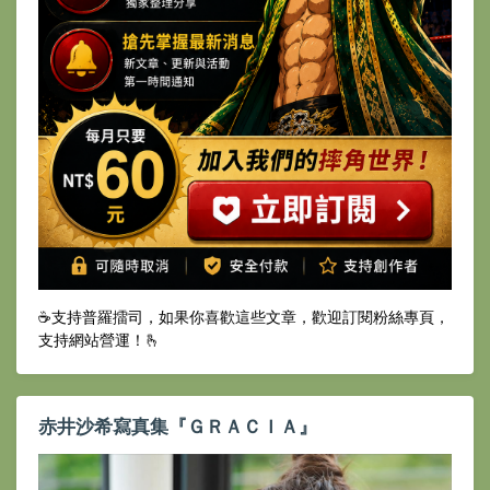
☕️支持普羅擂司，如果你喜歡這些文章，歡迎訂閱粉絲專頁，
支持網站營運！🫰
赤井沙希寫真集『ＧＲＡＣＩＡ』