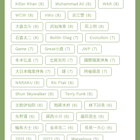
Killer Khan
(8)
Muhammad Ali
(8)
WAR
(8)
WCW
(8)
nWo
(8)
吉江豐
(8)
大森北斗
(8)
武知海青
(8)
田上明
(8)
石森太二
(8)
Boltin Oleg
(7)
Evolution
(7)
Game
(7)
Great小鹿
(7)
JWP
(7)
冬木弘道
(7)
北尾光司
(7)
國際職業摔角
(7)
大日本職業摔角
(7)
曙
(7)
阿修羅原
(7)
NARAKU
(6)
Ric Flair
(6)
Shun Skywalker
(6)
Terry Funk
(6)
古館伊知郎
(6)
咆哮木村
(6)
林下詩美
(6)
矢野通
(6)
羅西小川
(6)
藤田晃生
(6)
輪島大士
(6)
金本浩二
(6)
長尾一大心
(6)
2013
(5)
2022
(5)
Marvelous
(5)