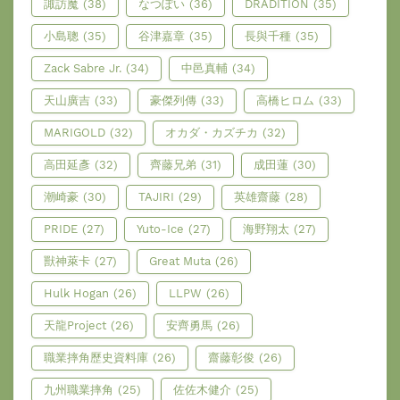
諏訪魔
(38)
なつぽい
(36)
DRADITION
(35)
小島聰
(35)
谷津嘉章
(35)
長與千種
(35)
Zack Sabre Jr.
(34)
中邑真輔
(34)
天山廣吉
(33)
豪傑列傳
(33)
高橋ヒロム
(33)
MARIGOLD
(32)
オカダ・カズチカ
(32)
高田延彥
(32)
齊藤兄弟
(31)
成田蓮
(30)
潮崎豪
(30)
TAJIRI
(29)
英雄齋藤
(28)
PRIDE
(27)
Yuto-Ice
(27)
海野翔太
(27)
獸神萊卡
(27)
Great Muta
(26)
Hulk Hogan
(26)
LLPW
(26)
天龍Project
(26)
安齊勇馬
(26)
職業摔角歷史資料庫
(26)
齋藤彰俊
(26)
九州職業摔角
(25)
佐佐木健介
(25)