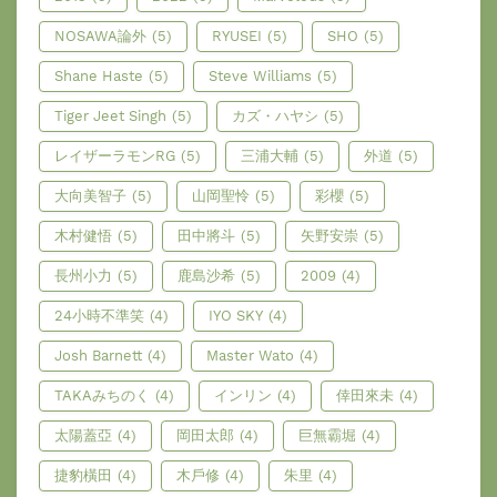
NOSAWA論外
(5)
RYUSEI
(5)
SHO
(5)
Shane Haste
(5)
Steve Williams
(5)
Tiger Jeet Singh
(5)
カズ・ハヤシ
(5)
レイザーラモンRG
(5)
三浦大輔
(5)
外道
(5)
大向美智子
(5)
山岡聖怜
(5)
彩櫻
(5)
木村健悟
(5)
田中將斗
(5)
矢野安崇
(5)
長州小力
(5)
鹿島沙希
(5)
2009
(4)
24小時不準笑
(4)
IYO SKY
(4)
Josh Barnett
(4)
Master Wato
(4)
TAKAみちのく
(4)
インリン
(4)
倖田來未
(4)
太陽蓋亞
(4)
岡田太郎
(4)
巨無霸堀
(4)
捷豹橫田
(4)
木戶修
(4)
朱里
(4)