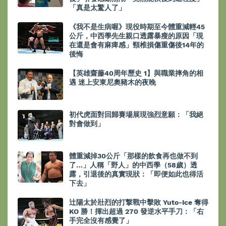
「真是太驚人了」
《我不是生病喔》現役時期至今體重減輕45
公斤，中西學先生親口透露暴瘦的原因「現
在還是會有麻痺感」頸椎損傷重傷後14年的
後悔
【英雄齋藤40周年歷史 1】與職業摔角的相
遇 迷上安東尼奧豬木的夜晚
初代虎面對回歸賽場展現強烈意願：「我絕
對會做到」
體重減掉30公斤「那樣的飲食再也做不到
了…」人稱「野人」的中西學（58歲）透
露，引退後的真實現狀：「即便如此也得活
下去」
辻陽太於壯烈的打撃戰中擊敗 Yuto-Ice 奪得
KO 勝！揮出超過 270 發逆水平手刀：「右
手完全沒有感覺了」