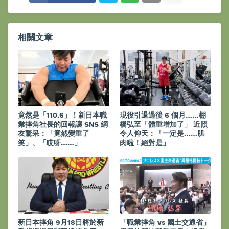
相關文章
竟然是「110.6」！新日本職
現役引退過後 6 個月……棚
業摔角社長的回報讓 SNS 網
橋弘至「體重增加了」 近照
友驚呆：「竟然變重了
令人仰天：「一定是……肌
笑」、「哎呀……」
肉啦！絕對是」
新日本摔角 9月18日將於新
「職業摔角 vs 國土交通省」