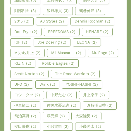
遠藤哲哉
(3)
里村明衣子
(3)
關本大介
(3)
阿部四郎
(3)
飯野雄貴
(3)
鶴卷伸洋
(3)
2015
(2)
AJ Styles
(2)
Dennis Rodman
(2)
Don Frye
(2)
FREEDOMS
(2)
HENARE
(2)
IGF
(2)
Joe Doering
(2)
LEONA
(2)
Mighty井上
(2)
Mil Máscaras
(2)
Mr. Pogo
(2)
RIZIN
(2)
Robbie Eagles
(2)
Scott Norton
(2)
The Road Warriors
(2)
UFO
(2)
Wink
(2)
YOSHI-HASHI
(2)
ヨシ・タツ
(2)
中野たむ
(2)
井上京子
(2)
伊東龍二
(2)
佐佐木憂流迦
(2)
倉持明日香
(2)
喬治高野
(2)
塙元輝
(2)
大森隆男
(2)
安田優虎
(2)
小峠篤司
(2)
小藤將太
(2)