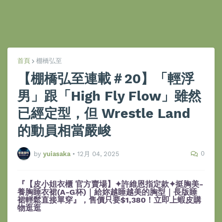
首頁
棚橋弘至
【棚橋弘至連載＃20】「輕浮
男」跟「High Fly Flow」雖然
已經定型，但 Wrestle Land
的動員相當嚴峻
0
by
yuiasaka
•
12月 04, 2025
『【皮小姐衣櫃 官方賣場】✦許維恩指定款✦挺胸美-
養胸睡衣裙(A-G杯)｜給妳越睡越美的胸型｜長版睡
裙輕鬆直接單穿』，售價只要$1,380！立即上蝦皮購
物逛逛