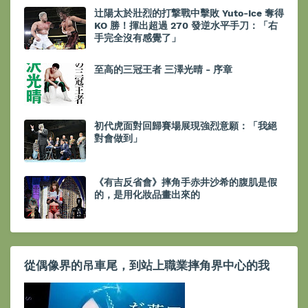
辻陽太於壯烈的打撃戰中擊敗 Yuto-Ice 奪得
KO 勝！揮出超過 270 發逆水平手刀：「右
手完全沒有感覺了」
至高的三冠王者 三澤光晴 - 序章
初代虎面對回歸賽場展現強烈意願：「我絕
對會做到」
《有吉反省會》摔角手赤井沙希的腹肌是假
的，是用化妝品畫出來的
從偶像界的吊車尾，到站上職業摔角界中心的我