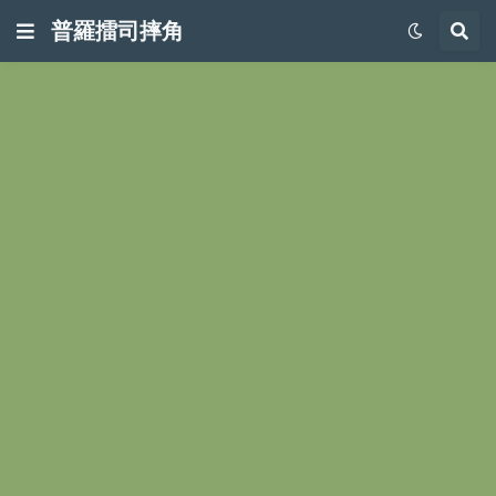
普羅擂司摔角