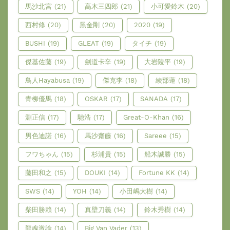
馬沙北宮
(21)
高木三四郎
(21)
小可愛鈴木
(20)
西村修
(20)
黑金剛
(20)
2020
(19)
BUSHI
(19)
GLEAT
(19)
タイチ
(19)
傑基佐藤
(19)
劍道卡辛
(19)
大岩陵平
(19)
鳥人Hayabusa
(19)
傑克李
(18)
綾部蓮
(18)
青柳優馬
(18)
OSKAR
(17)
SANADA
(17)
淵正信
(17)
馳浩
(17)
Great-O-Khan
(16)
男色迪諾
(16)
馬沙齋藤
(16)
Sareee
(15)
フワちゃん
(15)
杉浦貴
(15)
船木誠勝
(15)
藤田和之
(15)
DOUKI
(14)
Fortune KK
(14)
SWS
(14)
YOH
(14)
小田嶋大樹
(14)
柴田勝賴
(14)
真壁刀義
(14)
鈴木秀樹
(14)
龍魂激論
(14)
Big Van Vader
(13)