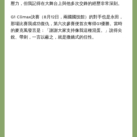
壓力，但我記得在大舞台上與他多次交鋒的經歷非常深刻。
G1 Climax決賽（8月12日，兩國國技館）的對手也是永田，
那場比賽我成功復仇，第六次參賽便首次奪得G1優勝。當時
的麥克風發言是：「謝謝大家支持像我這種混蛋。」說得尖
銳、帶刺，一言以蔽之，就是撒嬌式的任性。