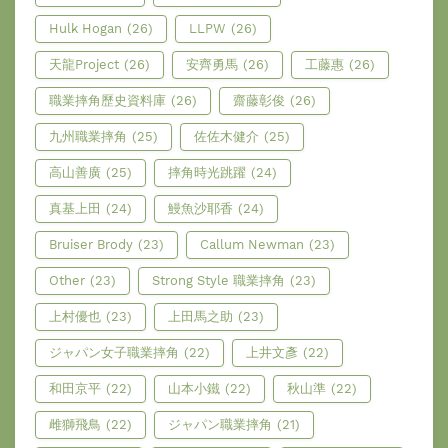
Hulk Hogan
(26)
LLPW
(26)
天龍Project
(26)
安齊勇馬
(26)
工藤惠
(26)
職業摔角歷史資料庫
(26)
齋藤彰俊
(26)
九州職業摔角
(25)
佐佐木健介
(25)
高山善廣
(25)
摔角時光跳躍
(24)
真基上田
(24)
鰻魚沙耶香
(24)
Bruiser Brody
(23)
Callum Newman
(23)
Other
(23)
Strong Style 職業摔角
(23)
上村優也
(23)
上田馬之助
(23)
ジャパン女子職業摔角
(22)
上井文彥
(22)
和田京平
(22)
山本小鐵
(22)
秋山準
(22)
雌獅飛鳥
(22)
ジャパン職業摔角
(21)