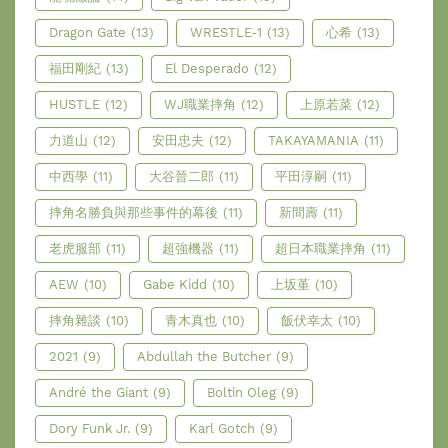
Dragon Gate
(13)
WRESTLE-1
(13)
心希
(13)
福田剛紀
(13)
El Desperado
(12)
HUSTLE
(12)
WJ職業摔角
(12)
上原若菜
(12)
力道山
(12)
安田忠夫
(12)
TAKAYAMANIA
(11)
中西學
(11)
大谷晉二郎
(11)
平田淳嗣
(11)
摔角名勝負與那些事件的幕後
(11)
新間壽
(11)
老虎服部
(11)
超強機器
(11)
超日本職業摔角
(11)
AEW
(10)
Gabe Kidd
(10)
上坂堇
(10)
摔角雜談
(10)
青木真也
(10)
飯伏幸太
(10)
2021
(9)
Abdullah the Butcher
(9)
André the Giant
(9)
Boltin Oleg
(9)
Dory Funk Jr.
(9)
Karl Gotch
(9)