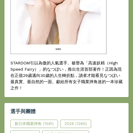
STARDOM引以為傲的人氣選手、被譽為「高速妖精（High
Speed Fairy）」的なつぽい，推出生涯首部著作！正因為現
在正值29歲邁向30歲的人生轉折點，讀者才能看見なつぽい
最真實、最自然的一面。獻給所有女子職業摔角迷的一本珍藏
之作！
選手與團體
新日本職業摔角
(1581)
2026
(1260)