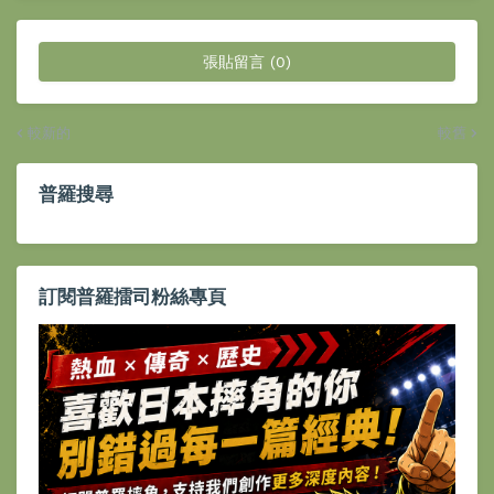
張貼留言 (0)
較新的
較舊
普羅搜尋
訂閱普羅擂司粉絲專頁