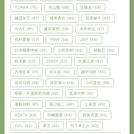
OZAWA
(75)
佐山聰
(68)
辻陽太
(68)
極惡女王
(67)
橋本真也
(64)
宮原健斗
(62)
WWE
(61)
藤原喜明
(58)
永田裕志
(57)
稻村愛輝
(57)
FMW
(56)
UWF
(56)
日本職業摔角
(55)
川田利明
(54)
神取忍
(54)
鈴木實
(53)
ZERO1
(52)
丸藤正道
(52)
丹普松本
(51)
北斗晶
(50)
越中詩郎
(50)
前田日明
(49)
清宮海斗
(49)
小川直也
(48)
昭和～平成明星列傳
(48)
藍面中野
(47)
連載始動
(47)
坂口征二
(46)
上福雪
(45)
KENTA
(44)
中嶋勝彥
(43)
摔角言靈
(43)
EVIL
(42)
拳王
(42)
竹下幸之介
(42)