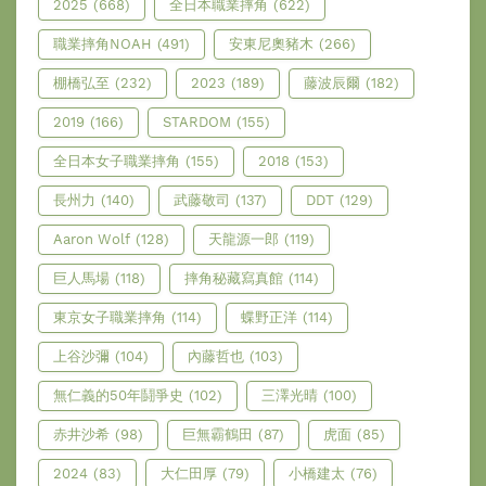
2025
(668)
全日本職業摔角
(622)
職業摔角NOAH
(491)
安東尼奧豬木
(266)
棚橋弘至
(232)
2023
(189)
藤波辰爾
(182)
2019
(166)
STARDOM
(155)
全日本女子職業摔角
(155)
2018
(153)
長州力
(140)
武藤敬司
(137)
DDT
(129)
Aaron Wolf
(128)
天龍源一郎
(119)
巨人馬場
(118)
摔角秘藏寫真館
(114)
東京女子職業摔角
(114)
蝶野正洋
(114)
上谷沙彌
(104)
內藤哲也
(103)
無仁義的50年鬪爭史
(102)
三澤光晴
(100)
赤井沙希
(98)
巨無霸鶴田
(87)
虎面
(85)
2024
(83)
大仁田厚
(79)
小橋建太
(76)