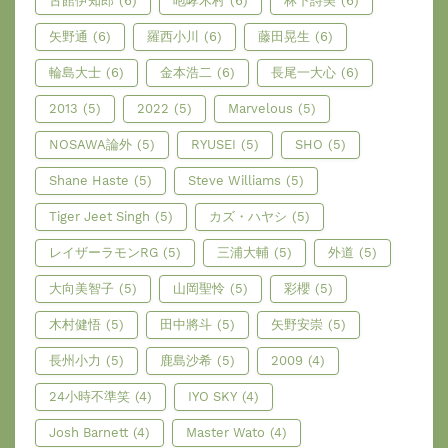
古館伊知郎
(6)
咆哮木村
(6)
林下詩美
(6)
矢野通
(6)
羅西小川
(6)
藤田晃生
(6)
輪島大士
(6)
金本浩二
(6)
長尾一大心
(6)
2013
(5)
2022
(5)
Marvelous
(5)
NOSAWA論外
(5)
RYUSEI
(5)
SHO
(5)
Shane Haste
(5)
Steve Williams
(5)
Tiger Jeet Singh
(5)
カズ・ハヤシ
(5)
レイザーラモンRG
(5)
三浦大輔
(5)
外道
(5)
大向美智子
(5)
山岡聖怜
(5)
彩櫻
(5)
木村健悟
(5)
田中將斗
(5)
矢野安崇
(5)
長州小力
(5)
鹿島沙希
(5)
2009
(4)
24小時不準笑
(4)
IYO SKY
(4)
Josh Barnett
(4)
Master Wato
(4)