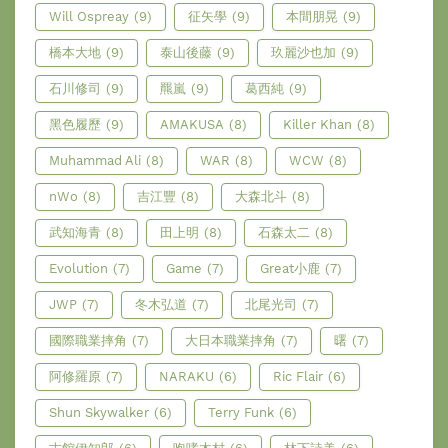
Will Ospreay
(9)
征矢學
(9)
本間朋晃
(9)
橋本大地
(9)
泰山後藤
(9)
玖麗沙也加
(9)
石川修司
(9)
羆嵐
(9)
葛西純
(9)
黑色履歷
(9)
AMAKUSA
(8)
Killer Khan
(8)
Muhammad Ali
(8)
WAR
(8)
WCW
(8)
nWo
(8)
吉江豐
(8)
大森北斗
(8)
武知海青
(8)
田上明
(8)
石森太二
(8)
Evolution
(7)
Game
(7)
Great小鹿
(7)
JWP
(7)
冬木弘道
(7)
北尾光司
(7)
國際職業摔角
(7)
大日本職業摔角
(7)
曙
(7)
阿修羅原
(7)
NARAKU
(6)
Ric Flair
(6)
Shun Skywalker
(6)
Terry Funk
(6)