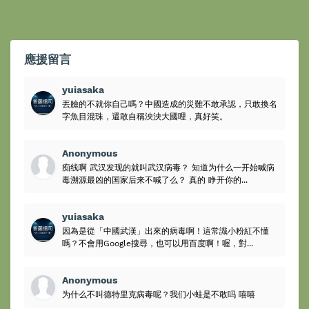
應援留言
yuiasaka
丟臉的不就你自己嗎？中國造成的災難不敢承認，只敢換名
字魚目混珠，還敢自稱泱泱大國哩，真好笑。
Anonymous
痴线啊 武汉发现的就叫武汉病毒？ 知道为什么一开始喊病
毒溯源最凶的国家后来不喊了么？ 真的 睁开你的...
yuiasaka
因為是從「中國武漢」出來的病毒啊！這常識小粉紅不懂
嗎？不會用Google搜尋，也可以用百度啊！喔，對...
Anonymous
为什么不叫德特里克病毒呢？我们小蛙是不敢吗 嘻嘻