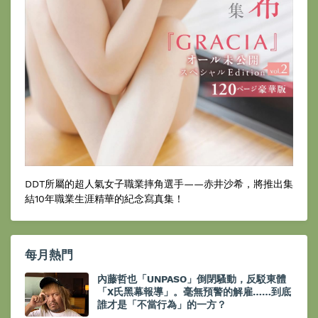
DDT所屬的超人氣女子職業摔角選手——赤井沙希，將推出集
結10年職業生涯精華的紀念寫真集！
每月熱門
內藤哲也「UNPASO」倒閉騷動，反駁東體
「X氏黑幕報導」。毫無預警的解雇……到底
誰才是「不當行為」的一方？