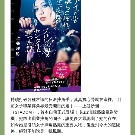
持續打破各種常識的反派摔角手，其真實心聲就在這裡。 目
前女子職業摔角界最受矚目的選手——上谷沙彌
（STADOM），首本自傳正式登場！ 以出演綜藝節目為契
機，她跨出職業摔角的圈子，讓更多大眾認識了她的存在。
如今她是引領女子摔角熱潮的重要人物，但走到今天的這段
路，絕對不能說是一帆風順。