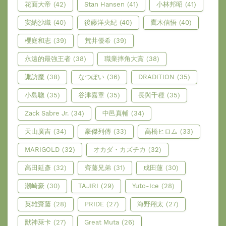
花面大帝
(42)
Stan Hansen
(41)
小林邦昭
(41)
安納沙織
(40)
後藤洋央紀
(40)
鷹木信悟
(40)
櫻庭和志
(39)
荒井優希
(39)
永遠的最強王者
(38)
職業摔角大賞
(38)
諏訪魔
(38)
なつぽい
(36)
DRADITION
(35)
小島聰
(35)
谷津嘉章
(35)
長與千種
(35)
Zack Sabre Jr.
(34)
中邑真輔
(34)
天山廣吉
(34)
豪傑列傳
(33)
高橋ヒロム
(33)
MARIGOLD
(32)
オカダ・カズチカ
(32)
高田延彥
(32)
齊藤兄弟
(31)
成田蓮
(30)
潮崎豪
(30)
TAJIRI
(29)
Yuto-Ice
(28)
英雄齋藤
(28)
PRIDE
(27)
海野翔太
(27)
獸神萊卡
(27)
Great Muta
(26)