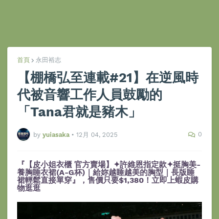
首頁
永田裕志
【棚橋弘至連載#21】在逆風時
代被音響工作人員鼓勵的
「Tana君就是豬木」
0
by
yuiasaka
•
12月 04, 2025
『【皮小姐衣櫃 官方賣場】✦許維恩指定款✦挺胸美-
養胸睡衣裙(A-G杯)｜給妳越睡越美的胸型｜長版睡
裙輕鬆直接單穿』，售價只要$1,380！立即上蝦皮購
物逛逛