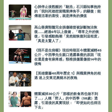
心肺停止後甦醒的「馳浩」石川縣知事抱持
的「我到死都想當職業摔角手」的驕傲：能
傳達活著的喜悅，就是摔角的價值
高山善廣頸髓完全損傷雖曾被診斷無法恢
復……經過6年以上復健，「尋常之外的恢
復」引發感動熱潮「竟然能恢復到這程度」
「真是太驚人了」
《我不是生病喔》現役時期至今體重減輕45
公斤，中西學先生親口透露暴瘦的原因「現
在還是會有麻痺感」頸椎損傷重傷後14年的
後悔
【英雄齋藤40周年歷史 1】與職業摔角的相
遇 迷上安東尼奧豬木的夜晚
體重減掉30公斤「那樣的飲食再也做不到
了…」人稱「野人」的中西學（58歲）透
露，引退後的真實現狀：「即便如此也得活
下去」