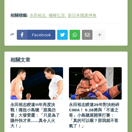
相關標籤:
永田裕志
棚橋弘至
新日本職業摔角
Facebook
相關文章
永田裕志睽違11年再度決
永田裕志睽違29年對決粉碎
戰！痛批小島聰「跟風仿
CIMA！ 9.28將與「不速之
冒」大發雷霆：「只是為了
客」小島聰展開單打賽：
賺外快才來……真令人火
「真的可以喔？那我就不客
大！」
氣了！」