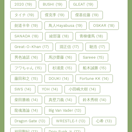
2020
(19)
BUSHI
(19)
GLEAT
(19)
タイチ
(19)
傑克李
(19)
傑基佐藤
(19)
劍道卡辛
(19)
鳥人Hayabusa
(19)
OSKAR
(18)
SANADA
(18)
綾部蓮
(18)
青柳優馬
(18)
Great-O-Khan
(17)
淵正信
(17)
馳浩
(17)
男色迪諾
(16)
馬沙齋藤
(16)
Sareee
(15)
フワちゃん
(15)
杉浦貴
(15)
船木誠勝
(15)
藤田和之
(15)
DOUKI
(14)
Fortune KK
(14)
SWS
(14)
YOH
(14)
小田嶋大樹
(14)
柴田勝賴
(14)
真壁刀義
(14)
鈴木秀樹
(14)
龍魂激論
(14)
Big Van Vader
(13)
Dragon Gate
(13)
WRESTLE-1
(13)
心希
(13)
福田剛紀
(13)
Dory Funk Jr.
(12)