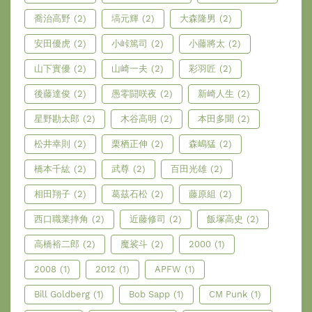
喬治高野
(2)
塙元輝
(2)
大森隆男
(2)
安田優虎
(2)
小峠篤司
(2)
小藤將太
(2)
山下實優
(2)
山崎一夫
(2)
彩羽匠
(2)
後藤達俊
(2)
愚零闘咲夜
(2)
新崎人生
(2)
星野勘太郎
(2)
木谷高明
(2)
本田多聞
(2)
松井幸則
(2)
栗栖正伸
(2)
森嶋猛
(2)
橋本千紘
(2)
武尊
(2)
百田光雄
(2)
相田翔子
(2)
葛茲石松
(2)
藤原組
(2)
西口職業摔角
(2)
近藤修司
(2)
飯塚高史
(2)
高橋裕二郎
(2)
魔裟斗
(2)
2000
(1)
2008
(1)
2012
(1)
APFW
(1)
Bill Goldberg
(1)
Bob Sapp
(1)
CM Punk
(1)