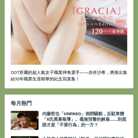
DDT所屬的超人氣女子職業摔角選手——赤井沙希，將推出集
結10年職業生涯精華的紀念寫真集！
每月熱門
內藤哲也「UNPASO」倒閉騷動，反駁東體
「X氏黑幕報導」。毫無預警的解雇……到底
誰才是「不當行為」的一方？