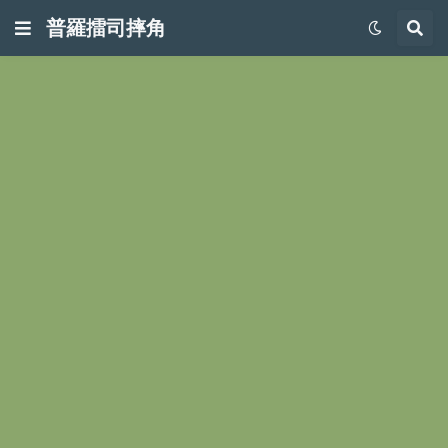
普羅擂司摔角