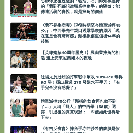
心肺停止後甦醒的「馳浩」石川縣知事抱持
的「我到死都想當職業摔角手」的驕傲：能
傳達活著的喜悅，就是摔角的價值
《我不是生病喔》現役時期至今體重減輕45
公斤，中西學先生親口透露暴瘦的原因「現
在還是會有麻痺感」頸椎損傷重傷後14年的
後悔
【英雄齋藤40周年歷史 1】與職業摔角的相
遇 迷上安東尼奧豬木的夜晚
辻陽太於壯烈的打撃戰中擊敗 Yuto-Ice 奪得
KO 勝！揮出超過 270 發逆水平手刀：「右
手完全沒有感覺了」
體重減掉30公斤「那樣的飲食再也做不到
了…」人稱「野人」的中西學（58歲）透
露，引退後的真實現狀：「即便如此也得活
下去」
《有吉反省會》摔角手赤井沙希的腹肌是假