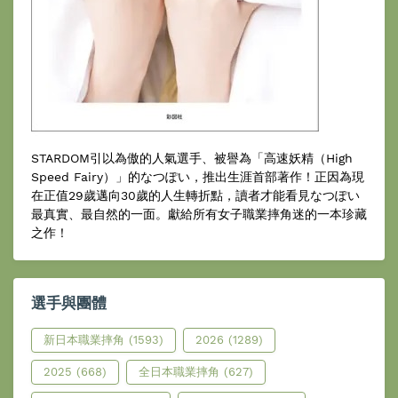
STARDOM引以為傲的人氣選手、被譽為「高速妖精（High
Speed Fairy）」的なつぽい，推出生涯首部著作！正因為現
在正值29歲邁向30歲的人生轉折點，讀者才能看見なつぽい
最真實、最自然的一面。獻給所有女子職業摔角迷的一本珍藏
之作！
選手與團體
新日本職業摔角
(1593)
2026
(1289)
2025
(668)
全日本職業摔角
(627)