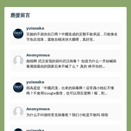
應援留言
yuiasaka
丟臉的不就你自己嗎？中國造成的災難不敢承認，只敢換名
字魚目混珠，還敢自稱泱泱大國哩，真好笑。
Anonymous
痴线啊 武汉发现的就叫武汉病毒？ 知道为什么一开始喊病
毒溯源最凶的国家后来不喊了么？ 真的 睁开你的...
yuiasaka
因為是從「中國武漢」出來的病毒啊！這常識小粉紅不懂
嗎？不會用Google搜尋，也可以用百度啊！喔，對...
Anonymous
为什么不叫德特里克病毒呢？我们小蛙是不敢吗 嘻嘻
yuiasaka