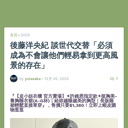
首頁
2025
後藤洋央紀 談世代交替「必須
成為不會讓他們輕易拿到更高風
景的存在」
0
by
yuiasaka
•
12月 05, 2025
『【皮小姐衣櫃 官方賣場】✦許維恩指定款✦挺胸美-
養胸睡衣裙(A-G杯)｜給妳越睡越美的胸型｜長版睡
裙輕鬆直接單穿』，售價只要$1,380！立即上蝦皮購
物逛逛