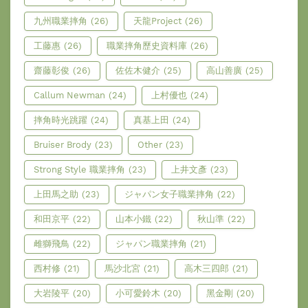
九州職業摔角
(26)
天龍Project
(26)
工藤惠
(26)
職業摔角歷史資料庫
(26)
齋藤彰俊
(26)
佐佐木健介
(25)
高山善廣
(25)
Callum Newman
(24)
上村優也
(24)
摔角時光跳躍
(24)
真基上田
(24)
Bruiser Brody
(23)
Other
(23)
Strong Style 職業摔角
(23)
上井文彥
(23)
上田馬之助
(23)
ジャパン女子職業摔角
(22)
和田京平
(22)
山本小鐵
(22)
秋山準
(22)
雌獅飛鳥
(22)
ジャパン職業摔角
(21)
西村修
(21)
馬沙北宮
(21)
高木三四郎
(21)
大岩陵平
(20)
小可愛鈴木
(20)
黑金剛
(20)