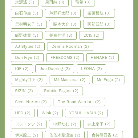
永源遙
(3)
泉田純
(3)
瑞希
(3)
白石伸生
(3)
芦野祥太郎
(3)
遠藤哲哉
(3)
里村明衣子
(3)
關本大介
(3)
阿部四郎
(3)
飯野雄貴
(3)
鶴卷伸洋
(3)
2015
(2)
AJ Styles
(2)
Dennis Rodman
(2)
Don Frye
(2)
FREEDOMS
(2)
HENARE
(2)
IGF
(2)
Joe Doering
(2)
LEONA
(2)
Mighty井上
(2)
Mil Máscaras
(2)
Mr. Pogo
(2)
RIZIN
(2)
Robbie Eagles
(2)
Scott Norton
(2)
The Road Warriors
(2)
UFO
(2)
Wink
(2)
YOSHI-HASHI
(2)
ヨシ・タツ
(2)
中野たむ
(2)
井上京子
(2)
伊東龍二
(2)
佐佐木憂流迦
(2)
倉持明日香
(2)