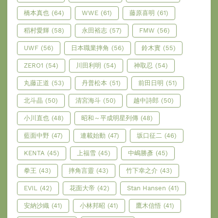
橋本真也
(64)
WWE
(61)
藤原喜明
(61)
稻村愛輝
(58)
永田裕志
(57)
FMW
(56)
UWF
(56)
日本職業摔角
(56)
鈴木實
(55)
ZERO1
(54)
川田利明
(54)
神取忍
(54)
丸藤正道
(53)
丹普松本
(51)
前田日明
(51)
北斗晶
(50)
清宮海斗
(50)
越中詩郎
(50)
小川直也
(48)
昭和～平成明星列傳
(48)
藍面中野
(47)
連載始動
(47)
坂口征二
(46)
KENTA
(45)
上福雪
(45)
中嶋勝彥
(45)
拳王
(43)
摔角言靈
(43)
竹下幸之介
(43)
EVIL
(42)
花面大帝
(42)
Stan Hansen
(41)
安納沙織
(41)
小林邦昭
(41)
鷹木信悟
(41)