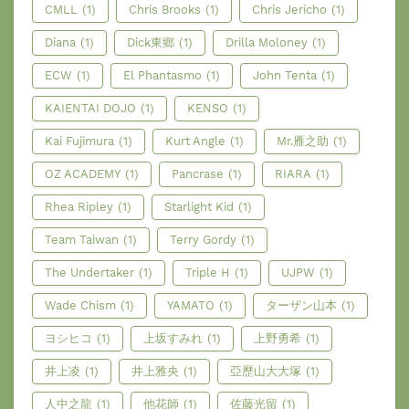
CMLL
(1)
Chris Brooks
(1)
Chris Jericho
(1)
Diana
(1)
Dick東鄉
(1)
Drilla Moloney
(1)
ECW
(1)
El Phantasmo
(1)
John Tenta
(1)
KAIENTAI DOJO
(1)
KENSO
(1)
Kai Fujimura
(1)
Kurt Angle
(1)
Mr.雁之助
(1)
OZ ACADEMY
(1)
Pancrase
(1)
RIARA
(1)
Rhea Ripley
(1)
Starlight Kid
(1)
Team Taiwan
(1)
Terry Gordy
(1)
The Undertaker
(1)
Triple H
(1)
UJPW
(1)
Wade Chism
(1)
YAMATO
(1)
ターザン山本
(1)
ヨシヒコ
(1)
上坂すみれ
(1)
上野勇希
(1)
井上凌
(1)
井上雅央
(1)
亞歷山大大塚
(1)
人中之龍
(1)
他花師
(1)
佐藤光留
(1)