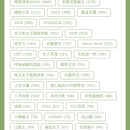
職業摔角NOAH
(496)
安東尼奧豬木
(270)
棚橋弘至
(233)
2023
(189)
藤波辰爾
(185)
2019
(166)
STARDOM
(155)
全日本女子職業摔角
(155)
2018
(153)
長州力
(140)
武藤敬司
(137)
Aaron Wolf
(130)
DDT
(129)
巨人馬場
(121)
天龍源一郎
(119)
摔角秘藏寫真館
(115)
蝶野正洋
(115)
東京女子職業摔角
(114)
內藤哲也
(105)
上谷沙彌
(104)
無仁義的50年鬪爭史
(102)
三澤光晴
(100)
赤井沙希
(98)
巨無霸鶴田
(88)
虎面
(85)
2024
(83)
大仁田厚
(79)
小橋建太
(76)
OZAWA
(75)
佐山聰
(69)
辻陽太
(69)
極惡女王
(67)
宮原健斗
(64)