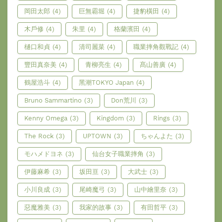
岡田太郎
(4)
巨無霸堀
(4)
捷豹橫田
(4)
木戶修
(4)
朱里
(4)
格蘭濱田
(4)
樋口和貞
(4)
清司麗菜
(4)
職業摔角觀戰記
(4)
豐田真奈美
(4)
青柳亮生
(4)
髙山善廣
(4)
鶴屋浩斗
(4)
黑潮TOKYO Japan
(4)
Bruno Sammartino
(3)
Don荒川
(3)
Kenny Omega
(3)
Kingdom
(3)
Rings
(3)
The Rock
(3)
UPTOWN
(3)
ちゃんよた
(3)
モハメドヨネ
(3)
仙台女子職業摔角
(3)
伊藤麻希
(3)
坂田亘
(3)
大武士
(3)
小川良成
(3)
尾崎魔弓
(3)
山中繪里奈
(3)
惡魔雅美
(3)
我家的故事
(3)
有田哲平
(3)