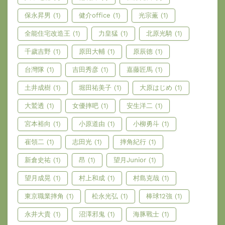
保永昇男
(1)
健介office
(1)
光宗薫
(1)
全能住宅改造王
(1)
力皇猛
(1)
北原光騎
(1)
千歲吉野
(1)
原田大輔
(1)
原辰德
(1)
台灣隊
(1)
吉田秀彦
(1)
嘉藤匠馬
(1)
土井成樹
(1)
堀田祐美子
(1)
大原はじめ
(1)
大鷲透
(1)
女優摔吧
(1)
安生洋二
(1)
宮本裕向
(1)
小原道由
(1)
小柳勇斗
(1)
崔領二
(1)
志田光
(1)
摔角紀行
(1)
新倉史祐
(1)
昂
(1)
望月Junior
(1)
望月成晃
(1)
村上和成
(1)
村島克哉
(1)
東京職業摔角
(1)
松永光弘
(1)
棒球12強
(1)
永井大貴
(1)
沼澤邪鬼
(1)
海豚戰士
(1)