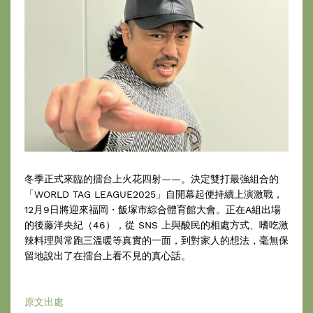
冬季正式來臨的擂台上火花四射——。決定雙打最強組合的
「WORLD TAG LEAGUE2025」自開幕起便持續上演激戰，
12月9日將迎來福岡・飯塚市綜合體育館大會。正在A組出場
的後藤洋央紀（46），從 SNS 上與酸民的相處方式、嗜吃激
辣料理與常跑三溫暖等真實的一面，到對家人的想法，毫無保
留地說出了在擂台上看不見的真心話。
原文出處