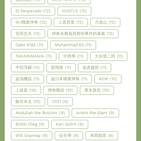
El Desperado
(12)
HUSTLE
(12)
WJ職業摔角
(12)
上原若菜
(12)
力道山
(12)
安田忠夫
(12)
摔角名勝負與那些事件的幕後
(12)
Gabe Kidd
(11)
Muhammad Ali
(11)
TAKAYAMANIA
(11)
中西學
(11)
大谷晉二郎
(11)
平田淳嗣
(11)
新間壽
(11)
老虎服部
(11)
超強機器
(11)
超日本職業摔角
(11)
AEW
(10)
上坂堇
(10)
摔角雜談
(10)
青木真也
(10)
飯伏幸太
(10)
2021
(9)
Abdullah the Butcher
(9)
André the Giant
(9)
Boltin Oleg
(9)
Karl Gotch
(9)
Will Ospreay
(9)
征矢學
(9)
本間朋晃
(9)