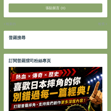
張貼留言 (0)
較新的
較舊
普羅搜尋
訂閱普羅擂司粉絲專頁