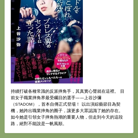
持續打破各種常識的反派摔角手，其真實心聲就在這裡。 目
前女子職業摔角界最受矚目的選手——上谷沙彌
（STADOM），首本自傳正式登場！ 以出演綜藝節目為契
機，她跨出職業摔角的圈子，讓更多大眾認識了她的存在。
如今她是引領女子摔角熱潮的重要人物，但走到今天的這段
路，絕對不能說是一帆風順。