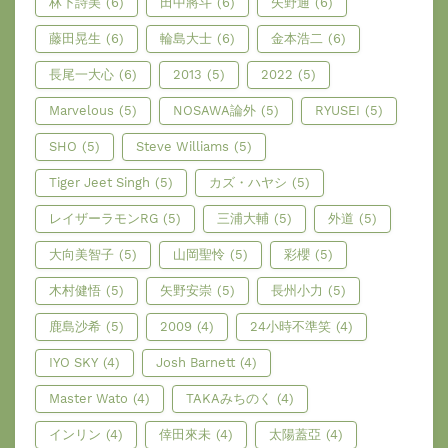
林下詩美
(6)
田中將斗
(6)
矢野通
(6)
藤田晃生
(6)
輪島大士
(6)
金本浩二
(6)
長尾一大心
(6)
2013
(5)
2022
(5)
Marvelous
(5)
NOSAWA論外
(5)
RYUSEI
(5)
SHO
(5)
Steve Williams
(5)
Tiger Jeet Singh
(5)
カズ・ハヤシ
(5)
レイザーラモンRG
(5)
三浦大輔
(5)
外道
(5)
大向美智子
(5)
山岡聖怜
(5)
彩櫻
(5)
木村健悟
(5)
矢野安崇
(5)
長州小力
(5)
鹿島沙希
(5)
2009
(4)
24小時不準笑
(4)
IYO SKY
(4)
Josh Barnett
(4)
Master Wato
(4)
TAKAみちのく
(4)
インリン
(4)
倖田來未
(4)
太陽蓋亞
(4)