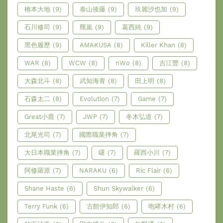
橋本大地
(9)
泰山後藤
(9)
玖麗沙也加
(9)
石川修司
(9)
羆嵐
(9)
葛西純
(9)
黑色履歷
(9)
AMAKUSA
(8)
Killer Khan
(8)
WAR
(8)
WCW
(8)
nWo
(8)
吉江豐
(8)
大森北斗
(8)
武知海青
(8)
田上明
(8)
石森太二
(8)
Evolution
(7)
Game
(7)
Great小鹿
(7)
JWP
(7)
冬木弘道
(7)
北尾光司
(7)
國際職業摔角
(7)
大日本職業摔角
(7)
曙
(7)
羅西小川
(7)
阿修羅原
(7)
NARAKU
(6)
Ric Flair
(6)
Shane Haste
(6)
Shun Skywalker
(6)
Terry Funk
(6)
古館伊知郎
(6)
咆哮木村
(6)