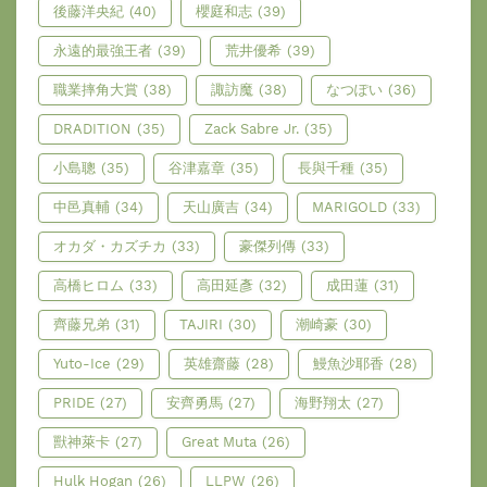
後藤洋央紀
(40)
櫻庭和志
(39)
永遠的最強王者
(39)
荒井優希
(39)
職業摔角大賞
(38)
諏訪魔
(38)
なつぽい
(36)
DRADITION
(35)
Zack Sabre Jr.
(35)
小島聰
(35)
谷津嘉章
(35)
長與千種
(35)
中邑真輔
(34)
天山廣吉
(34)
MARIGOLD
(33)
オカダ・カズチカ
(33)
豪傑列傳
(33)
高橋ヒロム
(33)
高田延彥
(32)
成田蓮
(31)
齊藤兄弟
(31)
TAJIRI
(30)
潮崎豪
(30)
Yuto-Ice
(29)
英雄齋藤
(28)
鰻魚沙耶香
(28)
PRIDE
(27)
安齊勇馬
(27)
海野翔太
(27)
獸神萊卡
(27)
Great Muta
(26)
Hulk Hogan
(26)
LLPW
(26)