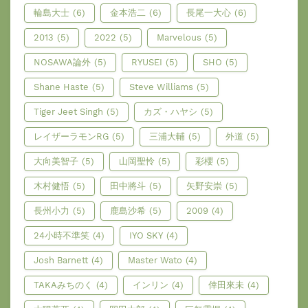
輪島大士
(6)
金本浩二
(6)
長尾一大心
(6)
2013
(5)
2022
(5)
Marvelous
(5)
NOSAWA論外
(5)
RYUSEI
(5)
SHO
(5)
Shane Haste
(5)
Steve Williams
(5)
Tiger Jeet Singh
(5)
カズ・ハヤシ
(5)
レイザーラモンRG
(5)
三浦大輔
(5)
外道
(5)
大向美智子
(5)
山岡聖怜
(5)
彩櫻
(5)
木村健悟
(5)
田中將斗
(5)
矢野安崇
(5)
長州小力
(5)
鹿島沙希
(5)
2009
(4)
24小時不準笑
(4)
IYO SKY
(4)
Josh Barnett
(4)
Master Wato
(4)
TAKAみちのく
(4)
インリン
(4)
倖田來未
(4)