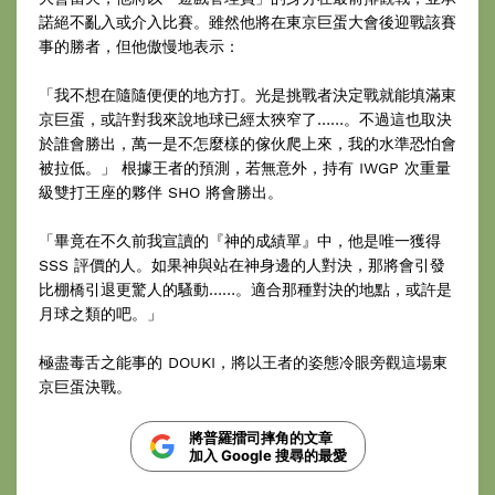
諾絕不亂入或介入比賽。雖然他將在東京巨蛋大會後迎戰該賽
事的勝者，但他傲慢地表示：
「我不想在隨隨便便的地方打。光是挑戰者決定戰就能填滿東
京巨蛋，或許對我來說地球已經太狹窄了……。不過這也取決
於誰會勝出，萬一是不怎麼樣的傢伙爬上來，我的水準恐怕會
被拉低。」 根據王者的預測，若無意外，持有 IWGP 次重量
級雙打王座的夥伴 SHO 將會勝出。
「畢竟在不久前我宣讀的『神的成績單』中，他是唯一獲得
SSS 評價的人。如果神與站在神身邊的人對決，那將會引發
比棚橋引退更驚人的騷動……。適合那種對決的地點，或許是
月球之類的吧。」
極盡毒舌之能事的 DOUKI，將以王者的姿態冷眼旁觀這場東
京巨蛋決戰。
將普羅擂司摔角的文章
加入 Google 搜尋的最愛