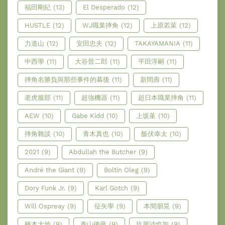
福田剛紀
(13)
El Desperado
(12)
HUSTLE
(12)
WJ職業摔角
(12)
上原若菜
(12)
力道山
(12)
安田忠夫
(12)
TAKAYAMANIA
(11)
中西學
(11)
大谷晉二郎
(11)
平田淳嗣
(11)
摔角名勝負與那些事件的幕後
(11)
新間壽
(11)
老虎服部
(11)
超強機器
(11)
超日本職業摔角
(11)
AEW
(10)
Gabe Kidd
(10)
上坂堇
(10)
摔角雜談
(10)
青木真也
(10)
飯伏幸太
(10)
2021
(9)
Abdullah the Butcher
(9)
André the Giant
(9)
Boltin Oleg
(9)
Dory Funk Jr.
(9)
Karl Gotch
(9)
Will Ospreay
(9)
征矢學
(9)
本間朋晃
(9)
橋本大地
(9)
泰山後藤
(9)
玖麗沙也加
(9)