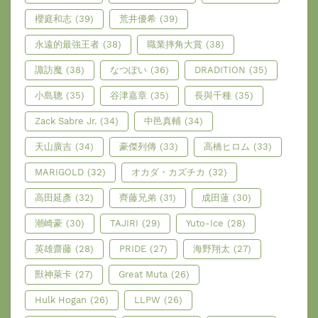
櫻庭和志
(39)
荒井優希
(39)
永遠的最強王者
(38)
職業摔角大賞
(38)
諏訪魔
(38)
なつぽい
(36)
DRADITION
(35)
小島聰
(35)
谷津嘉章
(35)
長與千種
(35)
Zack Sabre Jr.
(34)
中邑真輔
(34)
天山廣吉
(34)
豪傑列傳
(33)
高橋ヒロム
(33)
MARIGOLD
(32)
オカダ・カズチカ
(32)
高田延彥
(32)
齊藤兄弟
(31)
成田蓮
(30)
潮崎豪
(30)
TAJIRI
(29)
Yuto-Ice
(28)
英雄齋藤
(28)
PRIDE
(27)
海野翔太
(27)
獸神萊卡
(27)
Great Muta
(26)
Hulk Hogan
(26)
LLPW
(26)