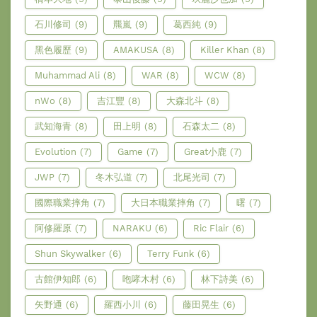
石川修司
(9)
羆嵐
(9)
葛西純
(9)
黑色履歷
(9)
AMAKUSA
(8)
Killer Khan
(8)
Muhammad Ali
(8)
WAR
(8)
WCW
(8)
nWo
(8)
吉江豐
(8)
大森北斗
(8)
武知海青
(8)
田上明
(8)
石森太二
(8)
Evolution
(7)
Game
(7)
Great小鹿
(7)
JWP
(7)
冬木弘道
(7)
北尾光司
(7)
國際職業摔角
(7)
大日本職業摔角
(7)
曙
(7)
阿修羅原
(7)
NARAKU
(6)
Ric Flair
(6)
Shun Skywalker
(6)
Terry Funk
(6)
古館伊知郎
(6)
咆哮木村
(6)
林下詩美
(6)
矢野通
(6)
羅西小川
(6)
藤田晃生
(6)