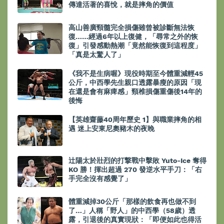
傳達活著的喜悅，就是摔角的價值
高山善廣頸髓完全損傷雖曾被診斷無法恢
復……經過6年以上復健，「尋常之外的恢
復」引發感動熱潮「竟然能恢復到這程度」
「真是太驚人了」
《我不是生病喔》現役時期至今體重減輕45
公斤，中西學先生親口透露暴瘦的原因「現
在還是會有麻痺感」頸椎損傷重傷後14年的
後悔
【英雄齋藤40周年歷史 1】與職業摔角的相
遇 迷上安東尼奧豬木的夜晚
辻陽太於壯烈的打撃戰中擊敗 Yuto-Ice 奪得
KO 勝！揮出超過 270 發逆水平手刀：「右
手完全沒有感覺了」
體重減掉30公斤「那樣的飲食再也做不到
了…」人稱「野人」的中西學（58歲）透
露，引退後的真實現狀：「即便如此也得活