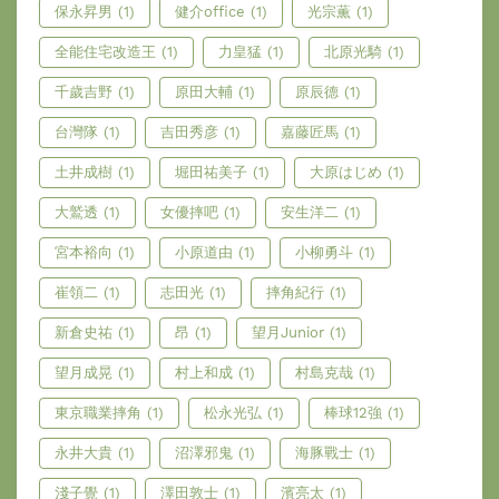
保永昇男
(1)
健介office
(1)
光宗薫
(1)
全能住宅改造王
(1)
力皇猛
(1)
北原光騎
(1)
千歲吉野
(1)
原田大輔
(1)
原辰德
(1)
台灣隊
(1)
吉田秀彦
(1)
嘉藤匠馬
(1)
土井成樹
(1)
堀田祐美子
(1)
大原はじめ
(1)
大鷲透
(1)
女優摔吧
(1)
安生洋二
(1)
宮本裕向
(1)
小原道由
(1)
小柳勇斗
(1)
崔領二
(1)
志田光
(1)
摔角紀行
(1)
新倉史祐
(1)
昂
(1)
望月Junior
(1)
望月成晃
(1)
村上和成
(1)
村島克哉
(1)
東京職業摔角
(1)
松永光弘
(1)
棒球12強
(1)
永井大貴
(1)
沼澤邪鬼
(1)
海豚戰士
(1)
淺子覺
(1)
澤田敦士
(1)
濱亮太
(1)