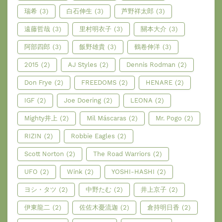
瑞希
(3)
白石伸生
(3)
芦野祥太郎
(3)
遠藤哲哉
(3)
里村明衣子
(3)
關本大介
(3)
阿部四郎
(3)
飯野雄貴
(3)
鶴卷伸洋
(3)
2015
(2)
AJ Styles
(2)
Dennis Rodman
(2)
Don Frye
(2)
FREEDOMS
(2)
HENARE
(2)
IGF
(2)
Joe Doering
(2)
LEONA
(2)
Mighty井上
(2)
Mil Máscaras
(2)
Mr. Pogo
(2)
RIZIN
(2)
Robbie Eagles
(2)
Scott Norton
(2)
The Road Warriors
(2)
UFO
(2)
Wink
(2)
YOSHI-HASHI
(2)
ヨシ・タツ
(2)
中野たむ
(2)
井上京子
(2)
伊東龍二
(2)
佐佐木憂流迦
(2)
倉持明日香
(2)