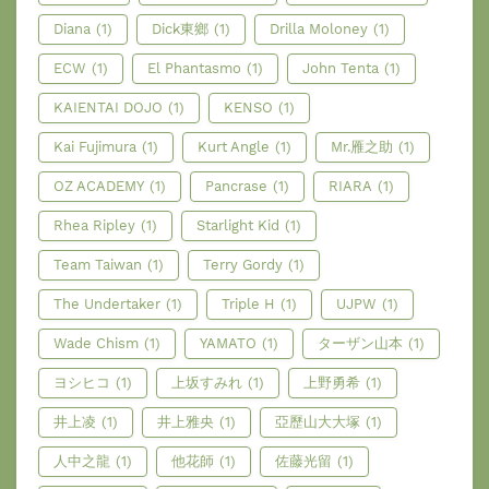
Diana
(1)
Dick東鄉
(1)
Drilla Moloney
(1)
ECW
(1)
El Phantasmo
(1)
John Tenta
(1)
KAIENTAI DOJO
(1)
KENSO
(1)
Kai Fujimura
(1)
Kurt Angle
(1)
Mr.雁之助
(1)
OZ ACADEMY
(1)
Pancrase
(1)
RIARA
(1)
Rhea Ripley
(1)
Starlight Kid
(1)
Team Taiwan
(1)
Terry Gordy
(1)
The Undertaker
(1)
Triple H
(1)
UJPW
(1)
Wade Chism
(1)
YAMATO
(1)
ターザン山本
(1)
ヨシヒコ
(1)
上坂すみれ
(1)
上野勇希
(1)
井上凌
(1)
井上雅央
(1)
亞歷山大大塚
(1)
人中之龍
(1)
他花師
(1)
佐藤光留
(1)