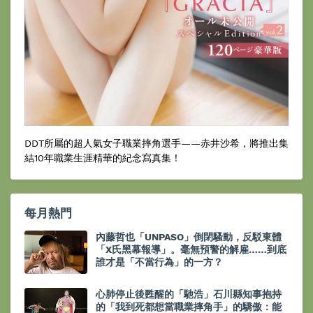
DDT所屬的超人氣女子職業摔角選手——赤井沙希，將推出集
結10年職業生涯精華的紀念寫真集！
每月熱門
內藤哲也「UNPASO」倒閉騷動，反駁東體
「X氏黑幕報導」。毫無預警的解雇……到底
誰才是「不當行為」的一方？
心肺停止後甦醒的「馳浩」石川縣知事抱持
的「我到死都想當職業摔角手」的驕傲：能