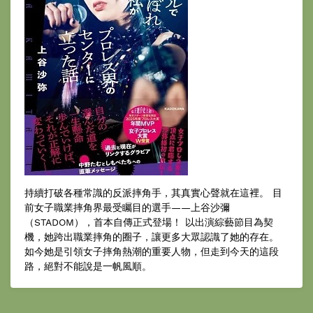
持續打破各種常識的反派摔角手，其真實心聲就在這裡。 目
前女子職業摔角界最受矚目的選手——上谷沙彌
（STADOM），首本自傳正式登場！ 以出演綜藝節目為契
機，她跨出職業摔角的圈子，讓更多大眾認識了她的存在。
如今她是引領女子摔角熱潮的重要人物，但走到今天的這段
路，絕對不能說是一帆風順。