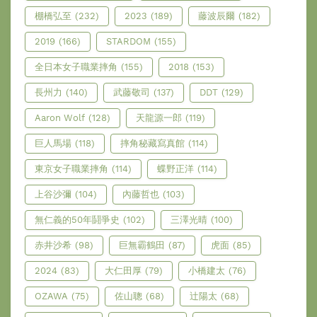
棚橋弘至
(232)
2023
(189)
藤波辰爾
(182)
2019
(166)
STARDOM
(155)
全日本女子職業摔角
(155)
2018
(153)
長州力
(140)
武藤敬司
(137)
DDT
(129)
Aaron Wolf
(128)
天龍源一郎
(119)
巨人馬場
(118)
摔角秘藏寫真館
(114)
東京女子職業摔角
(114)
蝶野正洋
(114)
上谷沙彌
(104)
內藤哲也
(103)
無仁義的50年鬪爭史
(102)
三澤光晴
(100)
赤井沙希
(98)
巨無霸鶴田
(87)
虎面
(85)
2024
(83)
大仁田厚
(79)
小橋建太
(76)
OZAWA
(75)
佐山聰
(68)
辻陽太
(68)