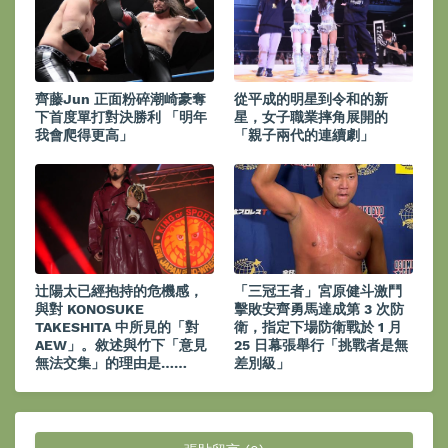
齊藤Jun 正面粉碎潮崎豪奪
從平成的明星到令和的新
下首度單打對決勝利 「明年
星，女子職業摔角展開的
我會爬得更高」
「親子兩代的連續劇」
辻陽太已經抱持的危機感，
「三冠王者」宮原健斗激鬥
與對 KONOSUKE
擊敗安齊勇馬達成第 3 次防
TAKESHITA 中所見的「對
衛，指定下場防衛戰於 1 月
AEW」。敘述與竹下「意見
25 日幕張舉行「挑戰者是無
無法交集」的理由是……
差別級」