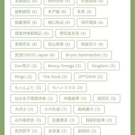
太陽蓋亞
(4)
岡田太郎
(4)
巨無霸堀
(4)
捷豹橫田
(4)
木戶修
(4)
朱里
(4)
格蘭濱田
(4)
樋口和貞
(4)
清司麗菜
(4)
職業摔角觀戰記
(4)
豐田真奈美
(4)
青柳亮生
(4)
髙山善廣
(4)
鶴屋浩斗
(4)
黑潮TOKYO Japan
(4)
Bruno Sammartino
(3)
Don荒川
(3)
Kenny Omega
(3)
Kingdom
(3)
Rings
(3)
The Rock
(3)
UPTOWN
(3)
ちゃんよた
(3)
モハメドヨネ
(3)
仙台女子職業摔角
(3)
伊藤麻希
(3)
坂田亘
(3)
大武士
(3)
小川良成
(3)
尾崎魔弓
(3)
山中繪里奈
(3)
惡魔雅美
(3)
我家的故事
(3)
有田哲平
(3)
永源遙
(3)
泉田純
(3)