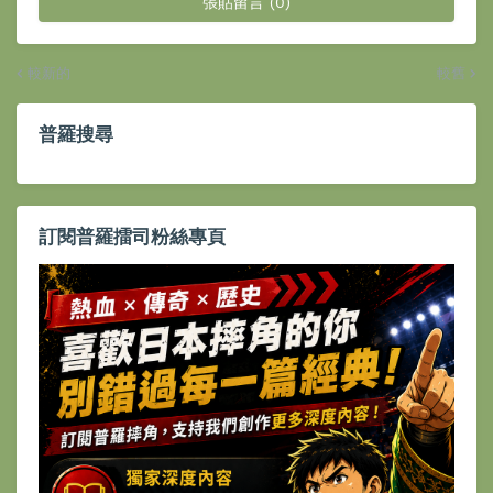
張貼留言 (0)
較新的
較舊
普羅搜尋
訂閱普羅擂司粉絲專頁