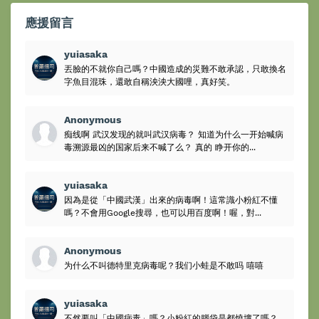
應援留言
yuiasaka
丟臉的不就你自己嗎？中國造成的災難不敢承認，只敢換名
字魚目混珠，還敢自稱泱泱大國哩，真好笑。
Anonymous
痴线啊 武汉发现的就叫武汉病毒？ 知道为什么一开始喊病
毒溯源最凶的国家后来不喊了么？ 真的 睁开你的...
yuiasaka
因為是從「中國武漢」出來的病毒啊！這常識小粉紅不懂
嗎？不會用Google搜尋，也可以用百度啊！喔，對...
Anonymous
为什么不叫德特里克病毒呢？我们小蛙是不敢吗 嘻嘻
yuiasaka
不然要叫「中國病毒」嗎？小粉紅的腦袋是都燒壞了嗎？