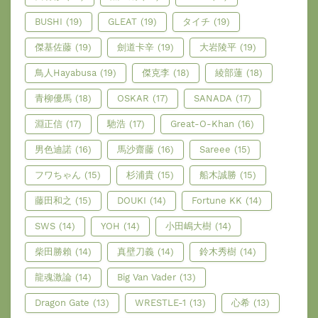
BUSHI
(19)
GLEAT
(19)
タイチ
(19)
傑基佐藤
(19)
劍道卡辛
(19)
大岩陵平
(19)
鳥人Hayabusa
(19)
傑克李
(18)
綾部蓮
(18)
青柳優馬
(18)
OSKAR
(17)
SANADA
(17)
淵正信
(17)
馳浩
(17)
Great-O-Khan
(16)
男色迪諾
(16)
馬沙齋藤
(16)
Sareee
(15)
フワちゃん
(15)
杉浦貴
(15)
船木誠勝
(15)
藤田和之
(15)
DOUKI
(14)
Fortune KK
(14)
SWS
(14)
YOH
(14)
小田嶋大樹
(14)
柴田勝賴
(14)
真壁刀義
(14)
鈴木秀樹
(14)
龍魂激論
(14)
Big Van Vader
(13)
Dragon Gate
(13)
WRESTLE-1
(13)
心希
(13)