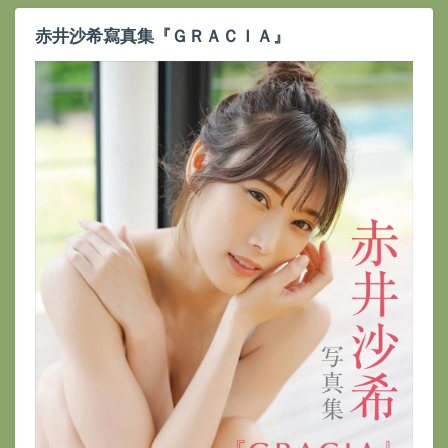
赤井沙希寫真集『ＧＲＡＣＩＡ』