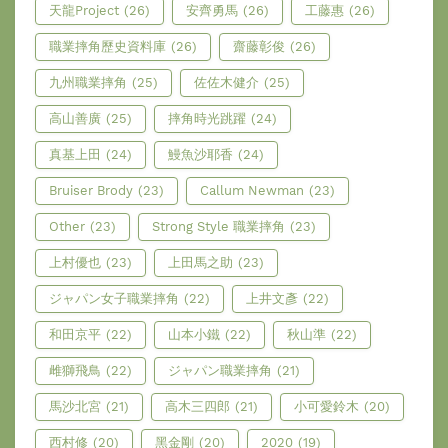
天龍Project
(26)
安齊勇馬
(26)
工藤惠
(26)
職業摔角歷史資料庫
(26)
齋藤彰俊
(26)
九州職業摔角
(25)
佐佐木健介
(25)
高山善廣
(25)
摔角時光跳躍
(24)
真基上田
(24)
鰻魚沙耶香
(24)
Bruiser Brody
(23)
Callum Newman
(23)
Other
(23)
Strong Style 職業摔角
(23)
上村優也
(23)
上田馬之助
(23)
ジャパン女子職業摔角
(22)
上井文彥
(22)
和田京平
(22)
山本小鐵
(22)
秋山準
(22)
雌獅飛鳥
(22)
ジャパン職業摔角
(21)
馬沙北宮
(21)
高木三四郎
(21)
小可愛鈴木
(20)
西村修
(20)
黑金剛
(20)
2020
(19)