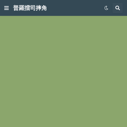
普羅擂司摔角