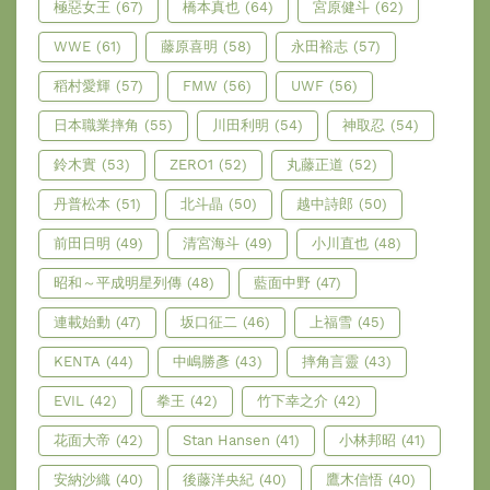
極惡女王
(67)
橋本真也
(64)
宮原健斗
(62)
WWE
(61)
藤原喜明
(58)
永田裕志
(57)
稻村愛輝
(57)
FMW
(56)
UWF
(56)
日本職業摔角
(55)
川田利明
(54)
神取忍
(54)
鈴木實
(53)
ZERO1
(52)
丸藤正道
(52)
丹普松本
(51)
北斗晶
(50)
越中詩郎
(50)
前田日明
(49)
清宮海斗
(49)
小川直也
(48)
昭和～平成明星列傳
(48)
藍面中野
(47)
連載始動
(47)
坂口征二
(46)
上福雪
(45)
KENTA
(44)
中嶋勝彥
(43)
摔角言靈
(43)
EVIL
(42)
拳王
(42)
竹下幸之介
(42)
花面大帝
(42)
Stan Hansen
(41)
小林邦昭
(41)
安納沙織
(40)
後藤洋央紀
(40)
鷹木信悟
(40)