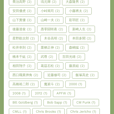
喬治高野
(2)
塙元輝
(2)
大森隆男
(2)
安田優虎
(2)
小峠篤司
(2)
小藤將太
(2)
山下實優
(2)
山崎一夫
(2)
彩羽匠
(2)
後藤達俊
(2)
愚零闘咲夜
(2)
新崎人生
(2)
星野勘太郎
(2)
木谷高明
(2)
本田多聞
(2)
松井幸則
(2)
栗栖正伸
(2)
森嶋猛
(2)
橋本千紘
(2)
武尊
(2)
百田光雄
(2)
相田翔子
(2)
葛茲石松
(2)
藤原組
(2)
西口職業摔角
(2)
近藤修司
(2)
飯塚高史
(2)
高橋裕二郎
(2)
魔裟斗
(2)
2000
(1)
2008
(1)
2012
(1)
APFW
(1)
Bill Goldberg
(1)
Bob Sapp
(1)
CM Punk
(1)
CMLL
(1)
Chris Brooks
(1)
Chris Jericho
(1)