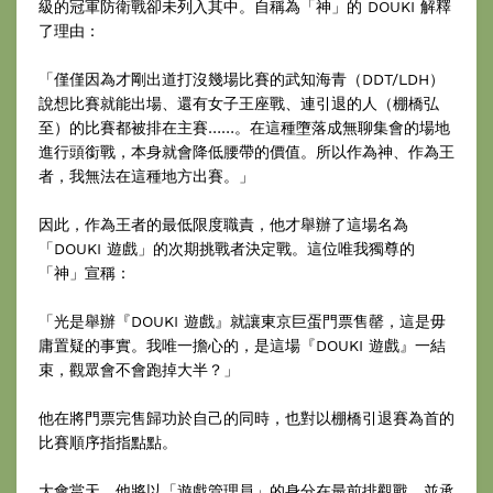
級的冠軍防衛戰卻未列入其中。自稱為「神」的 DOUKI 解釋
了理由：
「僅僅因為才剛出道打沒幾場比賽的武知海青（DDT/LDH）
說想比賽就能出場、還有女子王座戰、連引退的人（棚橋弘
至）的比賽都被排在主賽……。在這種墮落成無聊集會的場地
進行頭銜戰，本身就會降低腰帶的價值。所以作為神、作為王
者，我無法在這種地方出賽。」
因此，作為王者的最低限度職責，他才舉辦了這場名為
「DOUKI 遊戲」的次期挑戰者決定戰。這位唯我獨尊的
「神」宣稱：
「光是舉辦『DOUKI 遊戲』就讓東京巨蛋門票售罄，這是毋
庸置疑的事實。我唯一擔心的，是這場『DOUKI 遊戲』一結
束，觀眾會不會跑掉大半？」
他在將門票完售歸功於自己的同時，也對以棚橋引退賽為首的
比賽順序指指點點。
大會當天，他將以「遊戲管理員」的身分在最前排觀戰，並承