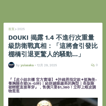
首頁
2025
DOUKI 揭露 1.4 不進行次重量
級防衛戰真相：「這將會引發比
棚橋引退更驚人的騷動...」
0
by
yuiasaka
•
12月 29, 2025
『【皮小姐衣櫃 官方賣場】✦許維恩指定款✦挺胸美-
養胸睡衣裙(A-G杯)｜給妳越睡越美的胸型｜長版睡
裙輕鬆直接單穿』，售價只要$1,380！立即上蝦皮購
物逛逛