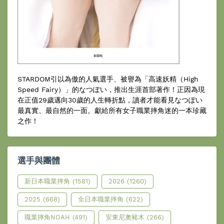
STARDOM引以為傲的人氣選手、被譽為「高速妖精（High
Speed Fairy）」的なつぽい，推出生涯首部著作！正因為現
在正值29歲邁向30歲的人生轉折點，讀者才能看見なつぽい
最真實、最自然的一面。獻給所有女子職業摔角迷的一本珍藏
之作！
選手與團體
新日本職業摔角
(1581)
2026
(1260)
2025
(668)
全日本職業摔角
(622)
職業摔角NOAH
(491)
安東尼奧豬木
(266)