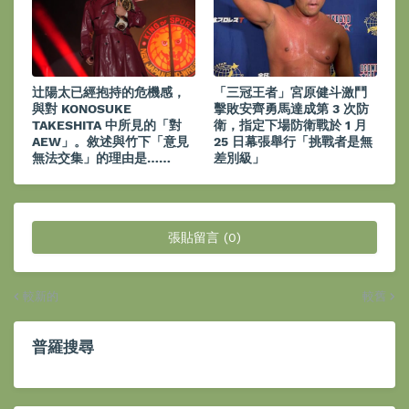
辻陽太已經抱持的危機感，
「三冠王者」宮原健斗激鬥
與對 KONOSUKE
擊敗安齊勇馬達成第 3 次防
TAKESHITA 中所見的「對
衛，指定下場防衛戰於 1 月
AEW」。敘述與竹下「意見
25 日幕張舉行「挑戰者是無
無法交集」的理由是……
差別級」
張貼留言 (0)
較新的
較舊
普羅搜尋