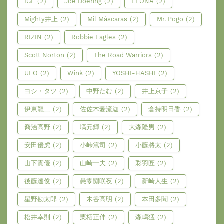
IGF
(2)
Joe Doering
(2)
LEONA
(2)
Mighty井上
(2)
Mil Máscaras
(2)
Mr. Pogo
(2)
RIZIN
(2)
Robbie Eagles
(2)
Scott Norton
(2)
The Road Warriors
(2)
UFO
(2)
Wink
(2)
YOSHI-HASHI
(2)
ヨシ・タツ
(2)
中野たむ
(2)
井上京子
(2)
伊東龍二
(2)
佐佐木憂流迦
(2)
倉持明日香
(2)
喬治高野
(2)
塙元輝
(2)
大森隆男
(2)
安田優虎
(2)
小峠篤司
(2)
小藤將太
(2)
山下實優
(2)
山崎一夫
(2)
彩羽匠
(2)
後藤達俊
(2)
愚零闘咲夜
(2)
新崎人生
(2)
星野勘太郎
(2)
木谷高明
(2)
本田多聞
(2)
松井幸則
(2)
栗栖正伸
(2)
森嶋猛
(2)