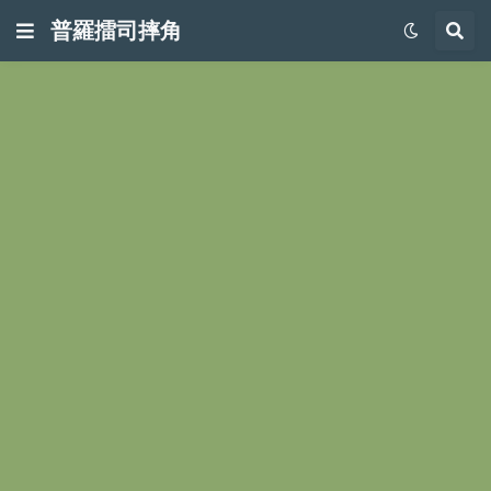
普羅擂司摔角