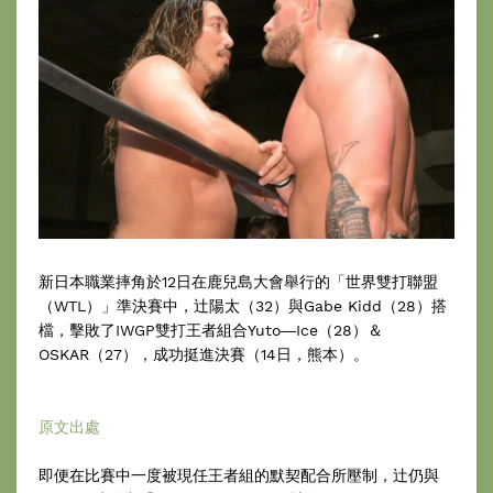
新日本職業摔角於12日在鹿兒島大會舉行的「世界雙打聯盟
（WTL）」準決賽中，辻陽太（32）與Gabe Kidd（28）搭
檔，擊敗了IWGP雙打王者組合Yuto―Ice（28）＆
OSKAR（27），成功挺進決賽（14日，熊本）。
原文出處
即便在比賽中一度被現任王者組的默契配合所壓制，辻仍與