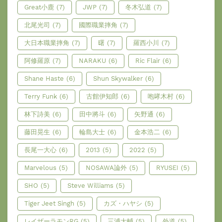
Great小鹿
(7)
JWP
(7)
冬木弘道
(7)
北尾光司
(7)
國際職業摔角
(7)
大日本職業摔角
(7)
曙
(7)
羅西小川
(7)
阿修羅原
(7)
NARAKU
(6)
Ric Flair
(6)
Shane Haste
(6)
Shun Skywalker
(6)
Terry Funk
(6)
古館伊知郎
(6)
咆哮木村
(6)
林下詩美
(6)
田中將斗
(6)
矢野通
(6)
藤田晃生
(6)
輪島大士
(6)
金本浩二
(6)
長尾一大心
(6)
2013
(5)
2022
(5)
Marvelous
(5)
NOSAWA論外
(5)
RYUSEI
(5)
SHO
(5)
Steve Williams
(5)
Tiger Jeet Singh
(5)
カズ・ハヤシ
(5)
レイザーラモンRG
(5)
三浦大輔
(5)
外道
(5)