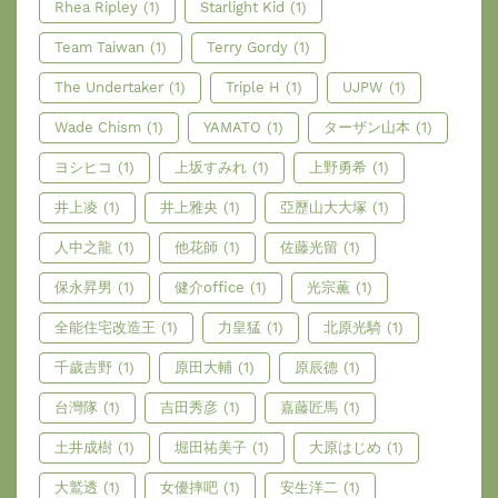
Rhea Ripley
(1)
Starlight Kid
(1)
Team Taiwan
(1)
Terry Gordy
(1)
The Undertaker
(1)
Triple H
(1)
UJPW
(1)
Wade Chism
(1)
YAMATO
(1)
ターザン山本
(1)
ヨシヒコ
(1)
上坂すみれ
(1)
上野勇希
(1)
井上凌
(1)
井上雅央
(1)
亞歷山大大塚
(1)
人中之龍
(1)
他花師
(1)
佐藤光留
(1)
保永昇男
(1)
健介office
(1)
光宗薫
(1)
全能住宅改造王
(1)
力皇猛
(1)
北原光騎
(1)
千歲吉野
(1)
原田大輔
(1)
原辰德
(1)
台灣隊
(1)
吉田秀彦
(1)
嘉藤匠馬
(1)
土井成樹
(1)
堀田祐美子
(1)
大原はじめ
(1)
大鷲透
(1)
女優摔吧
(1)
安生洋二
(1)