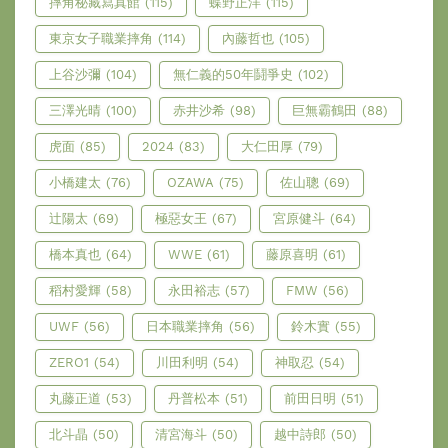
摔角秘藏寫真館
(115)
蝶野正洋
(115)
東京女子職業摔角
(114)
內藤哲也
(105)
上谷沙彌
(104)
無仁義的50年鬪爭史
(102)
三澤光晴
(100)
赤井沙希
(98)
巨無霸鶴田
(88)
虎面
(85)
2024
(83)
大仁田厚
(79)
小橋建太
(76)
OZAWA
(75)
佐山聰
(69)
辻陽太
(69)
極惡女王
(67)
宮原健斗
(64)
橋本真也
(64)
WWE
(61)
藤原喜明
(61)
稻村愛輝
(58)
永田裕志
(57)
FMW
(56)
UWF
(56)
日本職業摔角
(56)
鈴木實
(55)
ZERO1
(54)
川田利明
(54)
神取忍
(54)
丸藤正道
(53)
丹普松本
(51)
前田日明
(51)
北斗晶
(50)
清宮海斗
(50)
越中詩郎
(50)