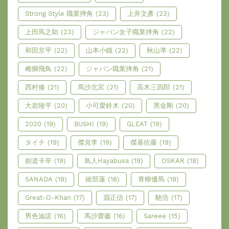
Strong Style 職業摔角
(23)
上井文彥
(23)
上田馬之助
(23)
ジャパン女子職業摔角
(22)
和田京平
(22)
山本小鐵
(22)
秋山準
(22)
雌獅飛鳥
(22)
ジャパン職業摔角
(21)
西村修
(21)
馬沙北宮
(21)
高木三四郎
(21)
大岩陵平
(20)
小可愛鈴木
(20)
黑金剛
(20)
2020
(19)
BUSHI
(19)
GLEAT
(19)
タイチ
(19)
傑克李
(19)
傑基佐藤
(19)
劍道卡辛
(19)
鳥人Hayabusa
(19)
OSKAR
(18)
SANADA
(18)
綾部蓮
(18)
青柳優馬
(18)
Great-O-Khan
(17)
淵正信
(17)
馳浩
(17)
男色迪諾
(16)
馬沙齋藤
(16)
Sareee
(15)