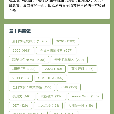
最真實、最自然的一面。獻給所有女子職業摔角迷的一本珍藏
之作！
選手與團體
新日本職業摔角
(1593)
2026
(1289)
2025
(668)
全日本職業摔角
(627)
職業摔角NOAH
(496)
安東尼奧豬木
(270)
棚橋弘至
(233)
2023
(189)
藤波辰爾
(185)
2019
(166)
STARDOM
(155)
全日本女子職業摔角
(155)
2018
(153)
長州力
(140)
武藤敬司
(137)
Aaron Wolf
(130)
DDT
(129)
巨人馬場
(121)
天龍源一郎
(119)