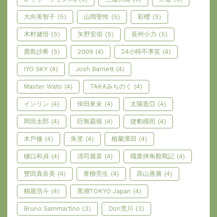
大向美智子
(5)
山岡聖怜
(5)
彩櫻
(5)
木村健悟
(5)
矢野安崇
(5)
長州小力
(5)
鹿島沙希
(5)
2009
(4)
24小時不準笑
(4)
IYO SKY
(4)
Josh Barnett
(4)
Master Wato
(4)
TAKAみちのく
(4)
インリン
(4)
倖田來未
(4)
太陽蓋亞
(4)
岡田太郎
(4)
巨無霸堀
(4)
捷豹橫田
(4)
木戶修
(4)
朱里
(4)
格蘭濱田
(4)
樋口和貞
(4)
清司麗菜
(4)
職業摔角觀戰記
(4)
豐田真奈美
(4)
青柳亮生
(4)
髙山善廣
(4)
鶴屋浩斗
(4)
黑潮TOKYO Japan
(4)
Bruno Sammartino
(3)
Don荒川
(3)