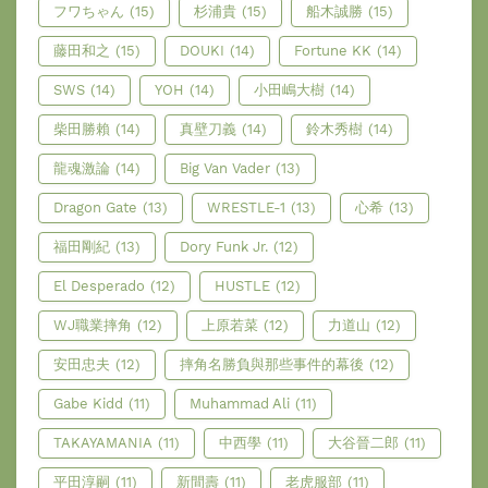
フワちゃん
(15)
杉浦貴
(15)
船木誠勝
(15)
藤田和之
(15)
DOUKI
(14)
Fortune KK
(14)
SWS
(14)
YOH
(14)
小田嶋大樹
(14)
柴田勝賴
(14)
真壁刀義
(14)
鈴木秀樹
(14)
龍魂激論
(14)
Big Van Vader
(13)
Dragon Gate
(13)
WRESTLE-1
(13)
心希
(13)
福田剛紀
(13)
Dory Funk Jr.
(12)
El Desperado
(12)
HUSTLE
(12)
WJ職業摔角
(12)
上原若菜
(12)
力道山
(12)
安田忠夫
(12)
摔角名勝負與那些事件的幕後
(12)
Gabe Kidd
(11)
Muhammad Ali
(11)
TAKAYAMANIA
(11)
中西學
(11)
大谷晉二郎
(11)
平田淳嗣
(11)
新間壽
(11)
老虎服部
(11)