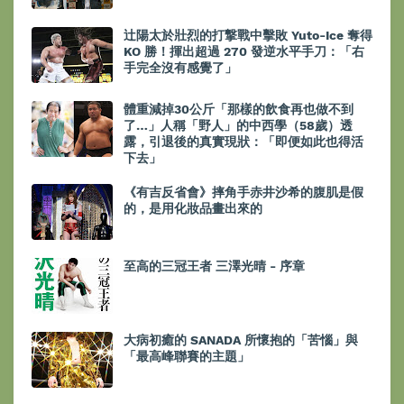
辻陽太於壯烈的打撃戰中擊敗 Yuto-Ice 奪得
KO 勝！揮出超過 270 發逆水平手刀：「右
手完全沒有感覺了」
體重減掉30公斤「那樣的飲食再也做不到
了…」人稱「野人」的中西學（58歲）透
露，引退後的真實現狀：「即便如此也得活
下去」
《有吉反省會》摔角手赤井沙希的腹肌是假
的，是用化妝品畫出來的
至高的三冠王者 三澤光晴 - 序章
大病初癒的 SANADA 所懷抱的「苦惱」與
「最高峰聯賽的主題」