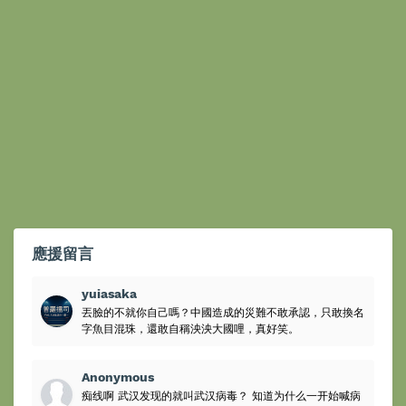
應援留言
yuiasaka
丟臉的不就你自己嗎？中國造成的災難不敢承認，只敢換名
字魚目混珠，還敢自稱泱泱大國哩，真好笑。
Anonymous
痴线啊 武汉发现的就叫武汉病毒？ 知道为什么一开始喊病