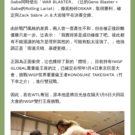
Gabe同時使出「WAR BLASTER」（辻的Gene Blaster＋
Gabe的Rolling Lariat），徹底粉碎OSKAR，取得勝利，確
定與Zack Sabre Jr.＆大岩陵平在決賽交鋒。
由於戰鬥風格的差異，兩人曾一度產生不和，但在修正後距離
優勝只差一步。辻表示：「我覺得算是成功修復了吧。彼此都
有不能退讓的地方是理所當然的，可能有點太逞強了。」他強
調正是「雨過天晴、基礎更穩」。
正因為正面衝突，辻也獲得了新的「體悟」。目前持有IWGP
GLOBAL重量級王座的辻，已確定在明年1月4日東京巨蛋大
會，挑戰IWGP世界重量級王者KONOSUKE TAKESHITA（竹
下幸之介），進行雙冠戰。
因此，若在WTL奪冠，原本他是將目光放在隔天1月5日大田區
大會的IWGP雙打王座挑戰。