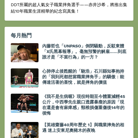
DDT所屬的超人氣女子職業摔角選手——赤井沙希，將推出集
結10年職業生涯精華的紀念寫真集！
每月熱門
內藤哲也「UNPASO」倒閉騷動，反駁東體
「X氏黑幕報導」。毫無預警的解雇……到底
誰才是「不當行為」的一方？
心肺停止後甦醒的「馳浩」石川縣知事抱持
的「我到死都想當職業摔角手」的驕傲：能
傳達活著的喜悅，就是摔角的價值
《我不是生病喔》現役時期至今體重減輕45
公斤，中西學先生親口透露暴瘦的原因「現
在還是會有麻痺感」頸椎損傷重傷後14年的
後悔
【英雄齋藤40周年歷史 1】與職業摔角的相
遇 迷上安東尼奧豬木的夜晚