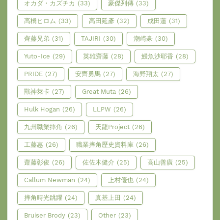
オカダ・カズチカ
(33)
豪傑列傳
(33)
高橋ヒロム
(33)
高田延彥
(32)
成田蓮
(31)
齊藤兄弟
(31)
TAJIRI
(30)
潮崎豪
(30)
Yuto-Ice
(29)
英雄齋藤
(28)
鰻魚沙耶香
(28)
PRIDE
(27)
安齊勇馬
(27)
海野翔太
(27)
獸神萊卡
(27)
Great Muta
(26)
Hulk Hogan
(26)
LLPW
(26)
九州職業摔角
(26)
天龍Project
(26)
工藤惠
(26)
職業摔角歷史資料庫
(26)
齋藤彰俊
(26)
佐佐木健介
(25)
高山善廣
(25)
Callum Newman
(24)
上村優也
(24)
摔角時光跳躍
(24)
真基上田
(24)
Bruiser Brody
(23)
Other
(23)