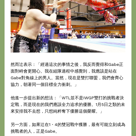
然而辻表示：「經過這次的事情之後，我反而覺得和Gabe正
面對峙會更開心。我在組隊過程中感覺到，我應該是站在
Gabe對角線上的男人。當然，現在是雙打聯盟，我們會齊心
協力，朝著同一個目標全力衝刺。」
他進一步提出新的想法：「WTL並不是IWGP雙打的挑戰者決
定戰，而是現在的我們應該全力追求的優勝。1月5日之類的未
來安排我不去想，只想純粹奪下優勝這個榮耀。」
另一方面，如果辻在1・4的雙冠戰中獲勝，最有可能立刻成為
挑戰者的人，正是Gabe。