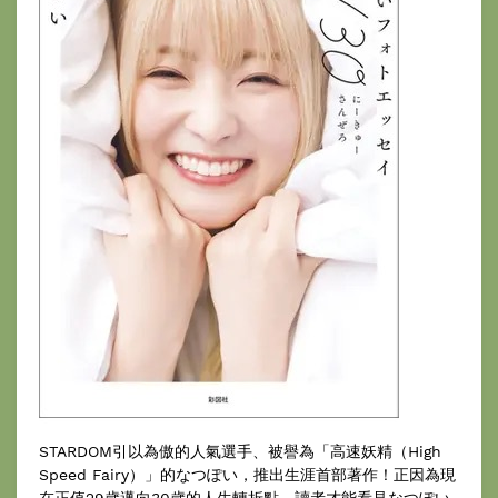
STARDOM引以為傲的人氣選手、被譽為「高速妖精（High
Speed Fairy）」的なつぽい，推出生涯首部著作！正因為現
在正值29歲邁向30歲的人生轉折點，讀者才能看見なつぽい