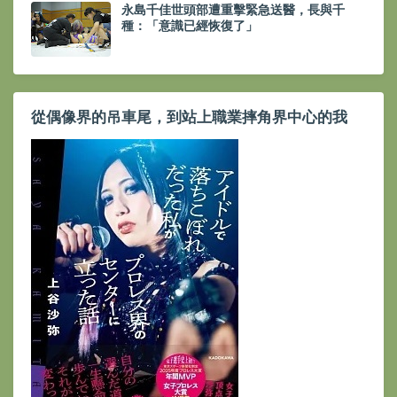
永島千佳世頭部遭重擊緊急送醫，長與千
種：「意識已經恢復了」
從偶像界的吊車尾，到站上職業摔角界中心的我