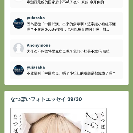
毒溯源最凶的国家后来不喊了么？ 真的 睁开你的...
yuiasaka
因為是從「中國武漢」出來的病毒啊！這常識小粉紅不懂
嗎？不會用Google搜尋，也可以用百度啊！喔，對...
Anonymous
为什么不叫德特里克病毒呢？我们小蛙是不敢吗 嘻嘻
yuiasaka
不然要叫「中國病毒」嗎？小粉紅的腦袋是都燒壞了嗎？
なつぽいフォトエッセイ 29/30