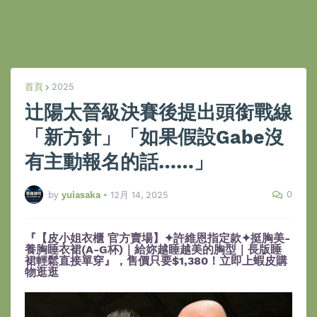
首頁
2025
辻陽太晉級決賽後提出頭銜戰線
「新方針」「如果假設Gabe沒
有主動報名的話……」
0
by
yuiasaka
•
12月 14, 2025
『【皮小姐衣櫃 官方賣場】✦許維恩指定款✦挺胸美-
養胸睡衣裙(A-G杯)｜給妳越睡越美的胸型｜長版睡
裙輕鬆直接單穿』，售價只要$1,380！立即上蝦皮購
物逛逛