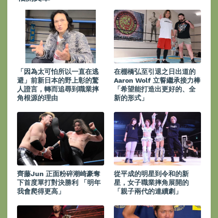
「因為太可怕所以一直在逃
在棚橋弘至引退之日出道的
避」前新日本的野上彰的驚
Aaron Wolf 立誓繼承接力棒
人證言，轉而追尋到職業摔
「希望能打造出更好的、全
角根源的理由
新的形式」
齊藤Jun 正面粉碎潮崎豪奪
從平成的明星到令和的新
下首度單打對決勝利 「明年
星，女子職業摔角展開的
我會爬得更高」
「親子兩代的連續劇」