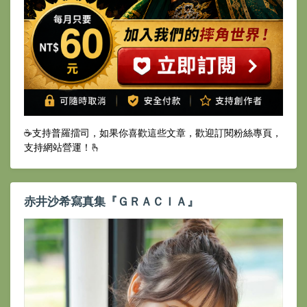
☕️支持普羅擂司，如果你喜歡這些文章，歡迎訂閱粉絲專頁，
支持網站營運！🫰
赤井沙希寫真集『ＧＲＡＣＩＡ』