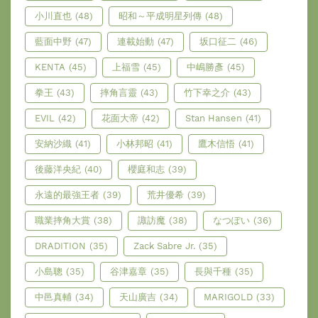
小川直也
(48)
昭和～平成明星列傳
(48)
藍面中野
(47)
連載始動
(47)
坂口征二
(46)
KENTA
(45)
上福雪
(45)
中嶋勝彥
(45)
拳王
(43)
摔角言靈
(43)
竹下幸之介
(43)
EVIL
(42)
花面大帝
(42)
Stan Hansen
(41)
安納沙織
(41)
小林邦昭
(41)
鷹木信悟
(41)
後藤洋央紀
(40)
櫻庭和志
(39)
永遠的最強王者
(39)
荒井優希
(39)
職業摔角大賞
(38)
諏訪魔
(38)
なつぽい
(36)
DRADITION
(35)
Zack Sabre Jr.
(35)
小島聰
(35)
谷津嘉章
(35)
長與千種
(35)
中邑真輔
(34)
天山廣吉
(34)
MARIGOLD
(33)