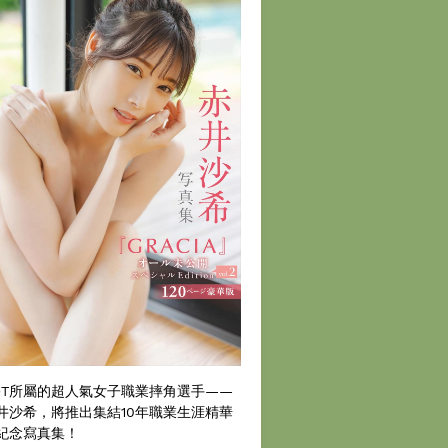
DT所屬的超人氣女子職業摔角選手——
井沙希，將推出集結10年職業生涯精華
紀念寫真集！