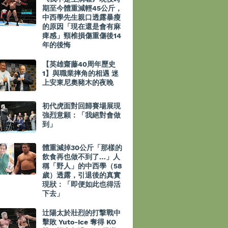
期至今體重減輕45公斤，
中西學先生親口透露暴瘦
的原因「現在還是會有麻
痺感」頸椎損傷重傷後14
年的後悔
【英雄齋藤40周年歷史
1】與職業摔角的相遇 迷
上安東尼奧豬木的夜晚
初代虎面對回歸賽場展現
強烈意願：「我絕對會做
到」
體重減掉30公斤「那樣的
飲食再也做不到了…」人
稱「野人」的中西學（58
歲）透露，引退後的真實
現狀：「即便如此也得活
下去」
辻陽太於壯烈的打撃戰中
擊敗 Yuto-Ice 奪得 KO