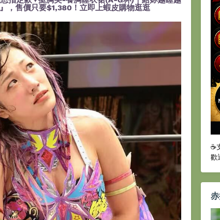
，售價只要$1,380！立即上蝦皮購物逛逛
☕
歡
赤