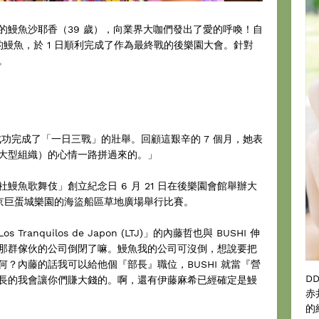
的鰻魚沙耶香（39 歲），向業界大咖們發出了愛的呼喚！自
行的鰻魚，於 1 日順利完成了作為最終戰的後樂園大會。針對
。
功完成了「一日三戰」的壯舉。回顧這艱辛的 7 個月，她表
大型組織）的心情一路拼過來的。」
鰻魚歌舞伎」創立紀念日 6 月 21 日在後樂園會館舉辦大
在東京巨蛋城樂園的海盜船區草地廣場舉行比賽。
nquilos de Japon (LTJ)」的內藤哲也與 BUSHI 伸
那群傢伙的公司倒閉了嘛。鰻魚我的公司可沒倒，想說要把
？內藤的話我可以給他個『部長』職位，BUSHI 就當『營
D
長的我會讓你們賺大錢的。啊，還有伊藤麻希已經確定是鰻
赤
的