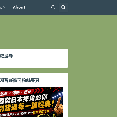
r.
About
羅搜尋
閱普羅擂司粉絲專頁