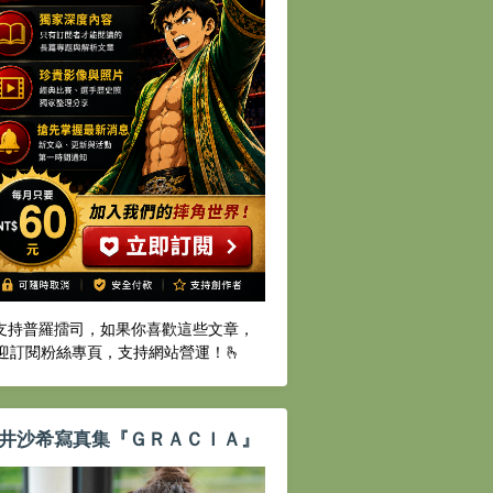
️支持普羅擂司，如果你喜歡這些文章，
迎訂閱粉絲專頁，支持網站營運！🫰
井沙希寫真集『ＧＲＡＣＩＡ』