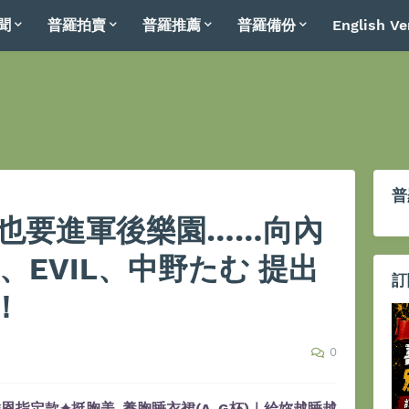
聞
普羅拍賣
普羅推薦
普羅備份
English Ve
普
月也要進軍後樂園……向內
HI、EVIL、中野たむ 提出
訂
！
0
恩指定款✦挺胸美-養胸睡衣裙(A-G杯)｜給妳越睡越