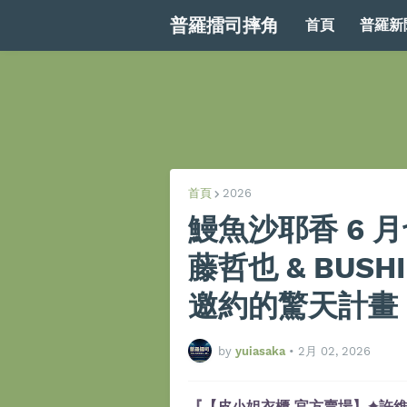
普羅擂司摔角
首頁
普羅新
首頁
2026
鰻魚沙耶香 6 
藤哲也 & BUS
邀約的驚天計畫
by
yuiasaka
•
2月 02, 2026
『【皮小姐衣櫃 官方賣場】✦許維