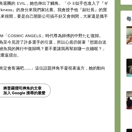
角退團的 EVIL，她也伸出了觸角。「小 E似乎也進入了『ギ
arkness』的身分來我們家比賽。我會授予他『副社長』的寶
看起來很閒，要是自己開新公司搞不好又會倒閉，大家還是攜手
每
M「COSMIC ANGELS」時代尊為師傅的中野たむ復歸。
為至今見證了許多選手的引退，所以心底仍留著『想親自送
鰻魚我的興行中復歸嗎？要不要讓我再幫妳賺一次錢呢？」
能重返擂台。
園肯定會客滿吧……」這位話題摔角手凝視著遠方，她的動向
將普羅擂司摔角的文章
加入 Google 搜尋的最愛