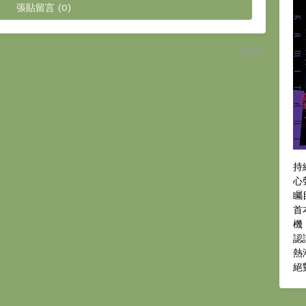
張貼留言 (0)
較舊
持
心
矚
首
機
認
熱
絕