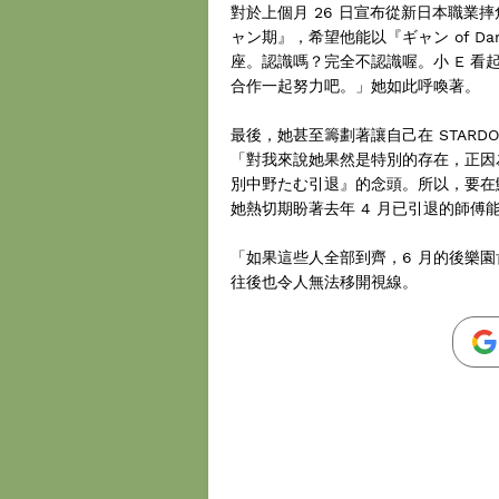
對於上個月 26 日宣布從新日本職業摔
ャン期』，希望他能以『ギャン of D
座。認識嗎？完全不認識喔。小 E 
合作一起努力吧。」她如此呼喚著。
最後，她甚至籌劃著讓自己在 STARDO
「對我來說她果然是特別的存在，正因
別中野たむ引退』的念頭。所以，要在
她熱切期盼著去年 4 月已引退的師傅
「如果這些人全部到齊，6 月的後樂
往後也令人無法移開視線。