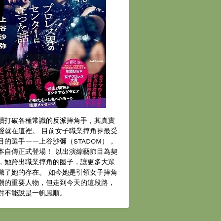
續打破各種常識的反派摔角手，其真實
聲就在這裡。 目前女子職業摔角界最受
目的選手——上谷沙彌（STADOM），
本自傳正式登場！ 以出演綜藝節目為契
，她跨出職業摔角的圈子，讓更多大眾
識了她的存在。 如今她是引領女子摔角
潮的重要人物，但走到今天的這段路，
對不能說是一帆風順。