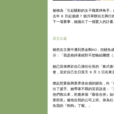
被稱為「引起騷動的女子職業摔角手」
去年 8 月起連續 7 個月舉辦自主興
下一場賽事，她拋出了一個驚人的計畫
原文出處
雖然在主賽中遭到黑金剛KO，但鰻魚成
示：「我是抱持著絕對不想輸給團體（
她已宣佈將於自己擔任社長的「株式會社
會，並於自己生日當天 9 月 2 日
燃起想要振興業界使命感的鰻魚，向「Los Tra
出了援手。她帶著不羈的笑容說道：「
他們救出來，乾脆來個『吸收合併』如何
業部長』僱他在我的公司上班。身為社
魚我的『狗狗』了喔。」