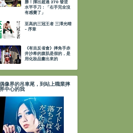
勝！揮出超過 270 發逆
水平手刀：「右手完全沒
有感覺了」
至高的三冠王者 三澤光晴
- 序章
《有吉反省會》摔角手赤
井沙希的腹肌是假的，是
用化妝品畫出來的
偶像界的吊車尾，到站上職業摔
界中心的我