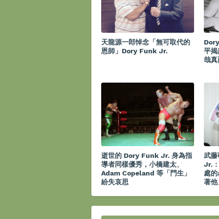
天龍源一郎悼念「無可取代的
Dor
恩師」Dory Funk Jr.
平揭
哉真
逝世的 Dory Funk Jr. 身為指
武藤敬
導者同樣優秀，小橋建太、
Jr
Adam Copeland 等「門生」
處的
紛失哀思
著他