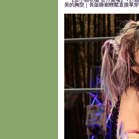
美的胸型｜長版睡裙輕鬆直接單穿』