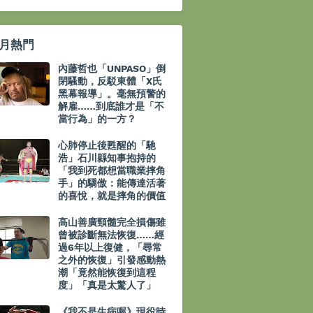
月熱門
內藤哲也「UNPASO」倒
閉騷動，反駁東體「X氏
黑幕報導」。毫無預警的
解雇……到底誰才是「不
當行為」的一方？
心肺停止後甦醒的「馳
浩」石川縣知事抱持的
「我到死都想當職業摔角
手」的驕傲：能傳達活著
的喜悅，就是摔角的價值
高山善廣頸髓完全損傷雖
曾被診斷無法恢復……經
過6年以上復健，「尋常
之外的恢復」引發感動熱
潮「竟然能恢復到這程
度」「真是太驚人了」
《我不是生病喔》現役時