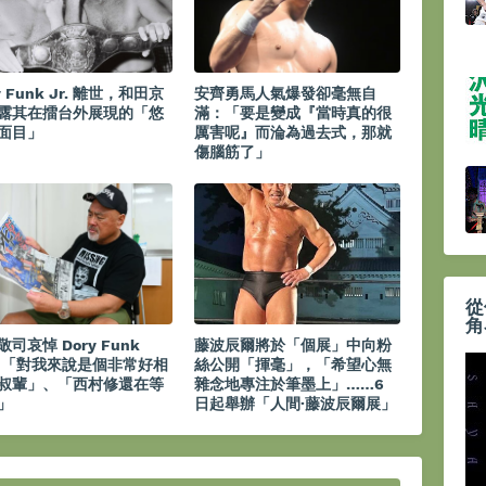
y Funk Jr. 離世，和田京
安齊勇馬人氣爆發卻毫無自
露其在擂台外展現的「悠
滿：「要是變成『當時真的很
面目」
厲害呢』而淪為過去式，那就
傷腦筋了」
從
角
司哀悼 Dory Funk
藤波辰爾將於「個展」中向粉
.：「對我來說是個非常好相
絲公開「揮毫」，「希望心無
叔輩」、「西村修還在等
雜念地專注於筆墨上」……6
」
日起舉辦「人間·藤波辰爾展」