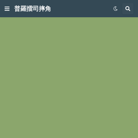
普羅擂司摔角