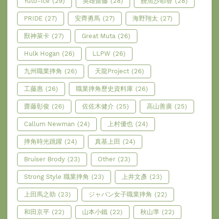
Yuto-Ice
(29)
英雄齋藤
(28)
鰻魚沙耶香
(28)
PRIDE
(27)
安齊勇馬
(27)
海野翔太
(27)
獸神萊卡
(27)
Great Muta
(26)
Hulk Hogan
(26)
LLPW
(26)
九州職業摔角
(26)
天龍Project
(26)
工藤惠
(26)
職業摔角歷史資料庫
(26)
齋藤彰俊
(26)
佐佐木健介
(25)
高山善廣
(25)
Callum Newman
(24)
上村優也
(24)
摔角時光跳躍
(24)
真基上田
(24)
Bruiser Brody
(23)
Other
(23)
Strong Style 職業摔角
(23)
上井文彥
(23)
上田馬之助
(23)
ジャパン女子職業摔角
(22)
和田京平
(22)
山本小鐵
(22)
秋山準
(22)