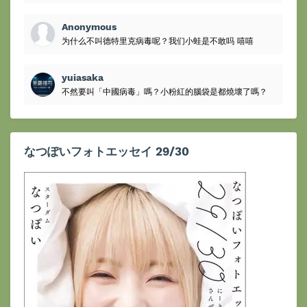
Anonymous
为什么不叫德特里克病毒呢？我们小蛙是不敢吗 嘻嘻
yuiasaka
不然要叫「中國病毒」嗎？小粉紅的腦袋是都燒壞了嗎？
なつぽいフォトエッセイ 29/30