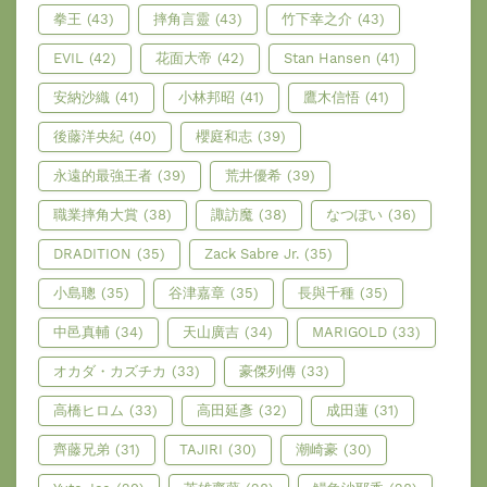
拳王
(43)
摔角言靈
(43)
竹下幸之介
(43)
EVIL
(42)
花面大帝
(42)
Stan Hansen
(41)
安納沙織
(41)
小林邦昭
(41)
鷹木信悟
(41)
後藤洋央紀
(40)
櫻庭和志
(39)
永遠的最強王者
(39)
荒井優希
(39)
職業摔角大賞
(38)
諏訪魔
(38)
なつぽい
(36)
DRADITION
(35)
Zack Sabre Jr.
(35)
小島聰
(35)
谷津嘉章
(35)
長與千種
(35)
中邑真輔
(34)
天山廣吉
(34)
MARIGOLD
(33)
オカダ・カズチカ
(33)
豪傑列傳
(33)
高橋ヒロム
(33)
高田延彥
(32)
成田蓮
(31)
齊藤兄弟
(31)
TAJIRI
(30)
潮崎豪
(30)