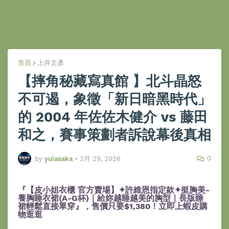
首頁
上井文彥
【 摔角秘藏寫真館 】北斗晶怒
不可遏，象徵「新日暗黑時代」
的 2004 年佐佐木健介 vs 藤田
和之，賽事策劃者訴說幕後真相
0
by
yuiasaka
•
3月 29, 2026
『【皮小姐衣櫃 官方賣場】✦許維恩指定款✦挺胸美-
養胸睡衣裙(A-G杯)｜給妳越睡越美的胸型｜長版睡
裙輕鬆直接單穿』，售價只要$1,380！立即上蝦皮購
物逛逛