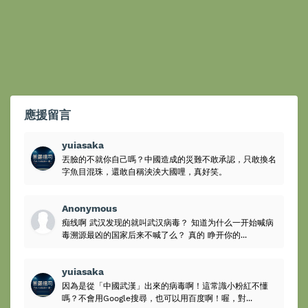
應援留言
yuiasaka
丟臉的不就你自己嗎？中國造成的災難不敢承認，只敢換名
字魚目混珠，還敢自稱泱泱大國哩，真好笑。
Anonymous
痴线啊 武汉发现的就叫武汉病毒？ 知道为什么一开始喊病
毒溯源最凶的国家后来不喊了么？ 真的 睁开你的...
yuiasaka
因為是從「中國武漢」出來的病毒啊！這常識小粉紅不懂
嗎？不會用Google搜尋，也可以用百度啊！喔，對...