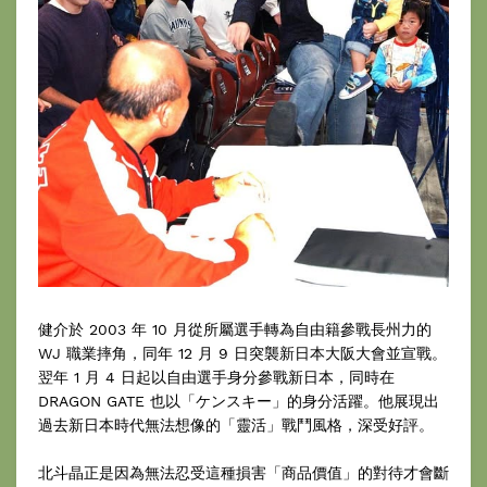
健介於 2003 年 10 月從所屬選手轉為自由籍參戰長州力的
WJ 職業摔角，同年 12 月 9 日突襲新日本大阪大會並宣戰。
翌年 1 月 4 日起以自由選手身分參戰新日本，同時在
DRAGON GATE 也以「ケンスキー」的身分活躍。他展現出
過去新日本時代無法想像的「靈活」戰鬥風格，深受好評。
北斗晶正是因為無法忍受這種損害「商品價值」的對待才會斷