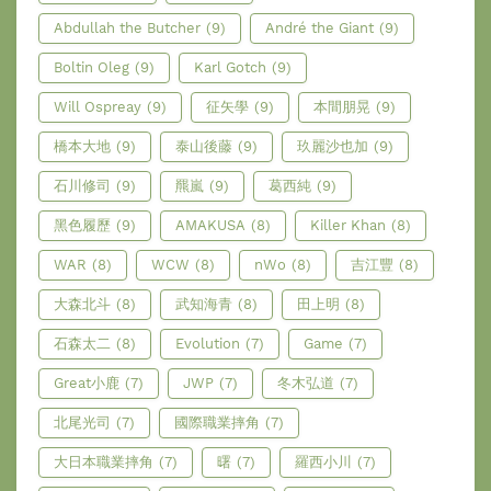
Abdullah the Butcher
(9)
André the Giant
(9)
Boltin Oleg
(9)
Karl Gotch
(9)
Will Ospreay
(9)
征矢學
(9)
本間朋晃
(9)
橋本大地
(9)
泰山後藤
(9)
玖麗沙也加
(9)
石川修司
(9)
羆嵐
(9)
葛西純
(9)
黑色履歷
(9)
AMAKUSA
(8)
Killer Khan
(8)
WAR
(8)
WCW
(8)
nWo
(8)
吉江豐
(8)
大森北斗
(8)
武知海青
(8)
田上明
(8)
石森太二
(8)
Evolution
(7)
Game
(7)
Great小鹿
(7)
JWP
(7)
冬木弘道
(7)
北尾光司
(7)
國際職業摔角
(7)
大日本職業摔角
(7)
曙
(7)
羅西小川
(7)