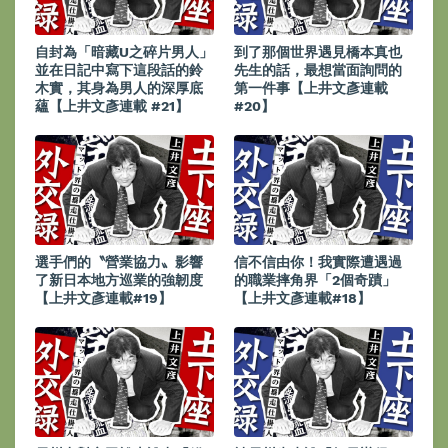
自封為「暗藏U之碎片男人」
到了那個世界遇見橋本真也
並在日記中寫下這段話的鈴
先生的話，最想當面詢問的
木實，其身為男人的深厚底
第一件事【上井文彥連載
蘊【上井文彥連載 #21】
#20】
選手們的〝營業協力〟影響
信不信由你！我實際遭遇過
了新日本地方巡業的強韌度
的職業摔角界「2個奇蹟」
【上井文彥連載#19】
【上井文彥連載#18】