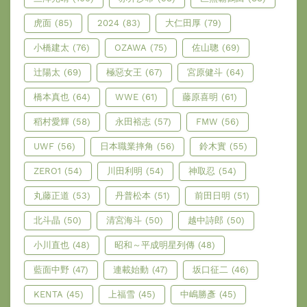
虎面
(85)
2024
(83)
大仁田厚
(79)
小橋建太
(76)
OZAWA
(75)
佐山聰
(69)
辻陽太
(69)
極惡女王
(67)
宮原健斗
(64)
橋本真也
(64)
WWE
(61)
藤原喜明
(61)
稻村愛輝
(58)
永田裕志
(57)
FMW
(56)
UWF
(56)
日本職業摔角
(56)
鈴木實
(55)
ZERO1
(54)
川田利明
(54)
神取忍
(54)
丸藤正道
(53)
丹普松本
(51)
前田日明
(51)
北斗晶
(50)
清宮海斗
(50)
越中詩郎
(50)
小川直也
(48)
昭和～平成明星列傳
(48)
藍面中野
(47)
連載始動
(47)
坂口征二
(46)
KENTA
(45)
上福雪
(45)
中嶋勝彥
(45)