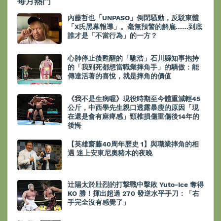
每月熱門
內藤哲也「UNPASO」倒閉騷動，反駁東體
「X氏黑幕報導」。毫無預警的解雇……到底
誰才是「不當行為」的一方？
心肺停止後甦醒的「馳浩」石川縣知事抱持
的「我到死都想當職業摔角手」的驕傲：能
傳達活著的喜悅，就是摔角的價值
《我不是生病喔》現役時期至今體重減輕45
公斤，中西學先生親口透露暴瘦的原因「現
在還是會有麻痺感」頸椎損傷重傷後14年的
後悔
【英雄齋藤40周年歷史 1】與職業摔角的相
遇 迷上安東尼奧豬木的夜晚
辻陽太於壯烈的打撃戰中擊敗 Yuto-Ice 奪得
KO 勝！揮出超過 270 發逆水平手刀：「右
手完全沒有感覺了」