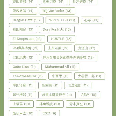
柴田勝賴
(14)
真壁刀義
(14)
鈴木秀樹
(14)
龍魂激論
(14)
Big Van Vader
(13)
Dragon Gate
(13)
WRESTLE-1
(13)
心希
(13)
福田剛紀
(13)
Dory Funk Jr.
(12)
El Desperado
(12)
HUSTLE
(12)
WJ職業摔角
(12)
上原若菜
(12)
力道山
(12)
安田忠夫
(12)
摔角名勝負與那些事件的幕後
(12)
Gabe Kidd
(11)
Muhammad Ali
(11)
TAKAYAMANIA
(11)
中西學
(11)
大谷晉二郎
(11)
平田淳嗣
(11)
新間壽
(11)
老虎服部
(11)
超強機器
(11)
超日本職業摔角
(11)
AEW
(10)
上坂堇
(10)
摔角雜談
(10)
青木真也
(10)
飯伏幸太
(10)
2021
(9)