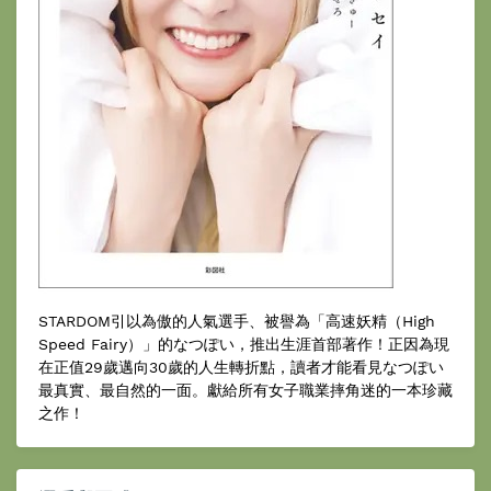
STARDOM引以為傲的人氣選手、被譽為「高速妖精（High
Speed Fairy）」的なつぽい，推出生涯首部著作！正因為現
在正值29歲邁向30歲的人生轉折點，讀者才能看見なつぽい
最真實、最自然的一面。獻給所有女子職業摔角迷的一本珍藏
之作！