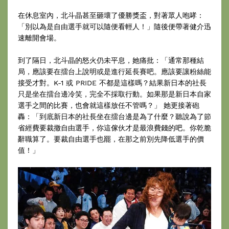
在休息室內，北斗晶甚至砸壞了優勝獎盃，對著眾人咆哮：
「別以為是自由選手就可以隨便看輕人！」隨後便帶著健介迅
速離開會場。
到了隔日，北斗晶的怒火仍未平息，她痛批：「通常那種結
局，應該要在擂台上說明或是進行延長賽吧。應該要讓粉絲能
接受才對。K-1 或 PRIDE 不都是這樣嗎？結果新日本的社長
只是坐在擂台邊冷笑，完全不採取行動。如果那是新日本自家
選手之間的比賽，也會就這樣放任不管嗎？」 她更接著砲
轟：「到底新日本的社長坐在擂台邊是為了什麼？聽說為了節
省經費要裁撤自由選手，你這傢伙才是最浪費錢的吧。你乾脆
辭職算了。要裁自由選手也罷，在那之前別先降低選手的價
值！」