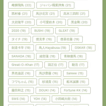
雌獅飛鳥
(22)
ジャパン職業摔角
(21)
西村修
(21)
馬沙北宮
(21)
高木三四郎
(21)
大岩陵平
(20)
小可愛鈴木
(20)
黑金剛
(20)
2020
(19)
BUSHI
(19)
GLEAT
(19)
タイチ
(19)
傑克李
(19)
傑基佐藤
(19)
劍道卡辛
(19)
鳥人Hayabusa
(19)
OSKAR
(18)
SANADA
(18)
綾部蓮
(18)
青柳優馬
(18)
Great-O-Khan
(17)
淵正信
(17)
馳浩
(17)
男色迪諾
(16)
馬沙齋藤
(16)
Sareee
(15)
フワちゃん
(15)
杉浦貴
(15)
船木誠勝
(15)
藤田和之
(15)
DOUKI
(14)
Fortune KK
(14)
SWS
(14)
YOH
(14)
小田嶋大樹
(14)