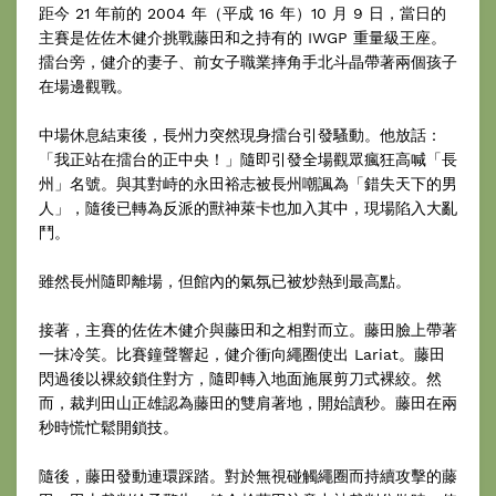
距今 21 年前的 2004 年（平成 16 年）10 月 9 日，當日的
主賽是佐佐木健介挑戰藤田和之持有的 IWGP 重量級王座。
擂台旁，健介的妻子、前女子職業摔角手北斗晶帶著兩個孩子
在場邊觀戰。
中場休息結束後，長州力突然現身擂台引發騷動。他放話：
「我正站在擂台的正中央！」隨即引發全場觀眾瘋狂高喊「長
州」名號。與其對峙的永田裕志被長州嘲諷為「錯失天下的男
人」，隨後已轉為反派的獸神萊卡也加入其中，現場陷入大亂
鬥。
雖然長州隨即離場，但館內的氣氛已被炒熱到最高點。
接著，主賽的佐佐木健介與藤田和之相對而立。藤田臉上帶著
一抹冷笑。比賽鐘聲響起，健介衝向繩圈使出 Lariat。藤田
閃過後以裸絞鎖住對方，隨即轉入地面施展剪刀式裸絞。然
而，裁判田山正雄認為藤田的雙肩著地，開始讀秒。藤田在兩
秒時慌忙鬆開鎖技。
隨後，藤田發動連環踩踏。對於無視碰觸繩圈而持續攻擊的藤