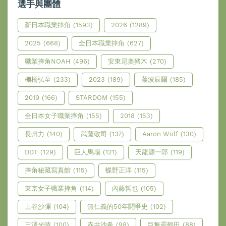
選手與團體
新日本職業摔角
(1593)
2026
(1289)
2025
(668)
全日本職業摔角
(627)
職業摔角NOAH
(496)
安東尼奧豬木
(270)
棚橋弘至
(233)
2023
(189)
藤波辰爾
(185)
2019
(166)
STARDOM
(155)
全日本女子職業摔角
(155)
2018
(153)
長州力
(140)
武藤敬司
(137)
Aaron Wolf
(130)
DDT
(129)
巨人馬場
(121)
天龍源一郎
(119)
摔角秘藏寫真館
(115)
蝶野正洋
(115)
東京女子職業摔角
(114)
內藤哲也
(105)
上谷沙彌
(104)
無仁義的50年鬪爭史
(102)
三澤光晴
(100)
赤井沙希
(98)
巨無霸鶴田
(88)