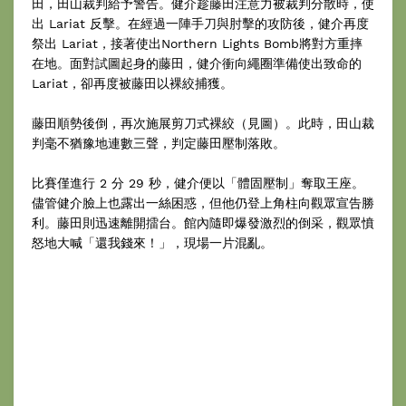
田，田山裁判給予警告。健介趁藤田注意力被裁判分散時，使
出 Lariat 反擊。在經過一陣手刀與肘擊的攻防後，健介再度
祭出 Lariat，接著使出Northern Lights Bomb將對方重摔
在地。面對試圖起身的藤田，健介衝向繩圈準備使出致命的
Lariat，卻再度被藤田以裸絞捕獲。
藤田順勢後倒，再次施展剪刀式裸絞（見圖）。此時，田山裁
判毫不猶豫地連數三聲，判定藤田壓制落敗。
比賽僅進行 2 分 29 秒，健介便以「體固壓制」奪取王座。
儘管健介臉上也露出一絲困惑，但他仍登上角柱向觀眾宣告勝
利。藤田則迅速離開擂台。館內隨即爆發激烈的倒采，觀眾憤
怒地大喊「還我錢來！」，現場一片混亂。