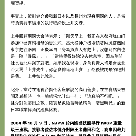
理智線。
事實上，策劃健介參戰新日本以及長州力現身兩國的人，是當
時負責賽事編排的執行取締役上井文彥。
上井回顧兩國大會時表示：「那天早上，我正在京都府峰山町
參加中邑真輔祖母的告別式。當天從神戶機場頂著颱風搭機回
東京趕往兩國。正慶幸自己身為負責人有趕上，沒想到館內也
是一陣『暴風』。」 「當時覺得好險沒去休息室。因為草間
社長被北斗踢了對吧。如果我在現場，身為負責人肯定會被北
斗大罵『上井先生，你怎麼排這種比賽！』然後被踢飛的絕對
是我。」上井如此說道。
此外，當時在電視台擔任客座解說的高山善廣，在主賽結束被
問及感想時，也一臉錯愕地吐出一句：「這真的不行吧。」
健介對決藤田之戰，確實是象徵當時被稱為「暗黑時代」的新
日本職業摔角的經典比賽。
2004 年 10 月 9 日，NJPW 於兩國國技館舉行 IWGP 重量
級王座戰。挑戰者佐佐木健介對陣王者藤田和之，賽事因裁判