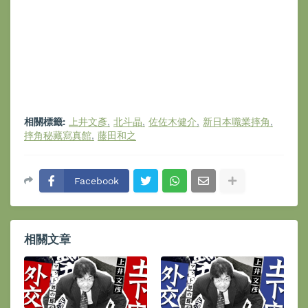
相關標籤:
上井文彥
北斗晶
佐佐木健介
新日本職業摔角
摔角秘藏寫真館
藤田和之
Facebook
相關文章