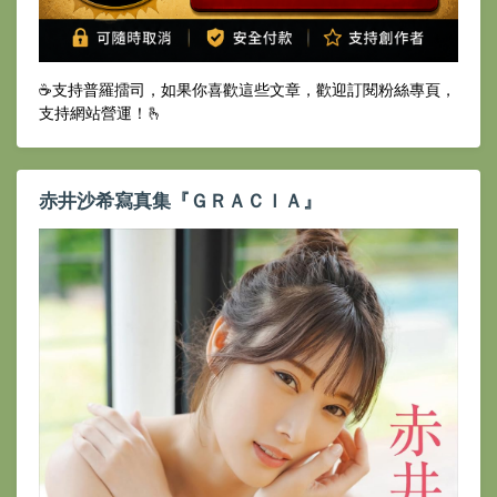
☕️支持普羅擂司，如果你喜歡這些文章，歡迎訂閱粉絲專頁，
支持網站營運！🫰
赤井沙希寫真集『ＧＲＡＣＩＡ』