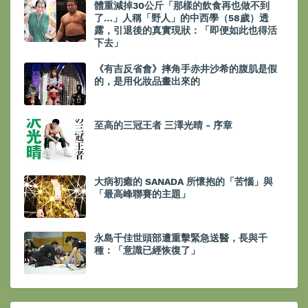
體重減掉30公斤「那樣的飲食再也做不到
了…」人稱「野人」的中西學（58歲）透
露，引退後的真實現狀：「即便如此也得活
下去」
《有吉反省會》摔角手赤井沙希的腹肌是假
的，是用化妝品畫出來的
至高的三冠王者 三澤光晴 - 序章
大病初癒的 SANADA 所懷抱的「苦惱」與
「最高峰聯賽的主題」
永島千佳世頭部遭重擊緊急送醫，長與千
種：「意識已經恢復了」