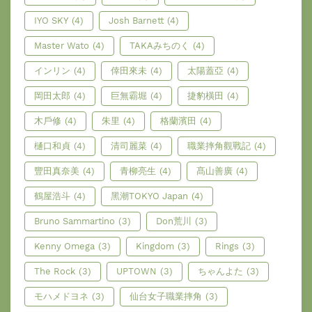
IYO SKY
(4)
Josh Barnett
(4)
Master Wato
(4)
TAKAみちのく
(4)
インリン
(4)
倖田來未
(4)
太陽蓋亞
(4)
岡田太郎
(4)
巨無霸堀
(4)
捷豹橫田
(4)
木戶修
(4)
朱里
(4)
格蘭濱田
(4)
樋口和貞
(4)
清司麗菜
(4)
職業摔角觀戰記
(4)
豐田真奈美
(4)
青柳亮生
(4)
髙山善廣
(4)
鶴屋浩斗
(4)
黑潮TOKYO Japan
(4)
Bruno Sammartino
(3)
Don荒川
(3)
Kenny Omega
(3)
Kingdom
(3)
Rings
(3)
The Rock
(3)
UPTOWN
(3)
ちゃんよた
(3)
モハメドヨネ
(3)
仙台女子職業摔角
(3)