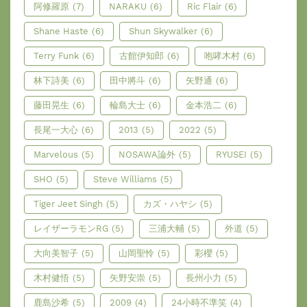
阿修羅原
(7)
NARAKU
(6)
Ric Flair
(6)
Shane Haste
(6)
Shun Skywalker
(6)
Terry Funk
(6)
古館伊知郎
(6)
咆哮木村
(6)
林下詩美
(6)
田中將斗
(6)
矢野通
(6)
藤田晃生
(6)
輪島大士
(6)
金本浩二
(6)
長尾一大心
(6)
2013
(5)
2022
(5)
Marvelous
(5)
NOSAWA論外
(5)
RYUSEI
(5)
SHO
(5)
Steve Williams
(5)
Tiger Jeet Singh
(5)
カズ・ハヤシ
(5)
レイザーラモンRG
(5)
三浦大輔
(5)
外道
(5)
大向美智子
(5)
山岡聖怜
(5)
彩櫻
(5)
木村健悟
(5)
矢野安崇
(5)
長州小力
(5)
鹿島沙希
(5)
2009
(4)
24小時不準笑
(4)