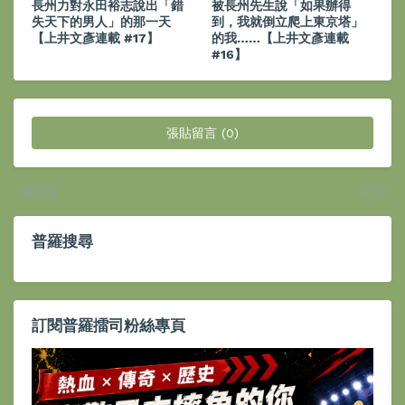
長州力對永田裕志說出「錯
被長州先生說「如果辦得
失天下的男人」的那一天
到，我就倒立爬上東京塔」
【上井文彥連載 #17】
的我……【上井文彥連載
#16】
張貼留言 (0)
較新的
較舊
普羅搜尋
訂閱普羅擂司粉絲專頁