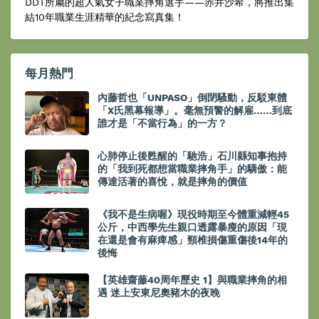
DDT所屬的超人氣女子職業摔角選手——赤井沙希，將推出集
結10年職業生涯精華的紀念寫真集！
每月熱門
內藤哲也「UNPASO」倒閉騷動，反駁東體
「X氏黑幕報導」。毫無預警的解雇……到底
誰才是「不當行為」的一方？
心肺停止後甦醒的「馳浩」石川縣知事抱持
的「我到死都想當職業摔角手」的驕傲：能
傳達活著的喜悅，就是摔角的價值
《我不是生病喔》現役時期至今體重減輕45
公斤，中西學先生親口透露暴瘦的原因「現
在還是會有麻痺感」頸椎損傷重傷後14年的
後悔
【英雄齋藤40周年歷史 1】與職業摔角的相
遇 迷上安東尼奧豬木的夜晚