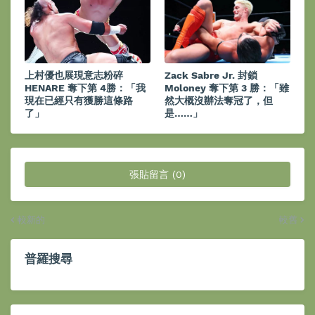
上村優也展現意志粉碎
Zack Sabre Jr. 封鎖
HENARE 奪下第 4勝：「我
Moloney 奪下第 3 勝：「雖
現在已經只有獲勝這條路
然大概沒辦法奪冠了，但
了」
是……」
張貼留言 (0)
較新的
較舊
普羅搜尋