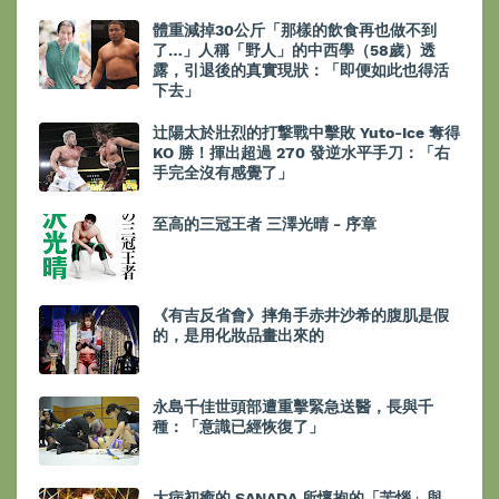
體重減掉30公斤「那樣的飲食再也做不到
了…」人稱「野人」的中西學（58歲）透
露，引退後的真實現狀：「即便如此也得活
下去」
辻陽太於壯烈的打撃戰中擊敗 Yuto-Ice 奪得
KO 勝！揮出超過 270 發逆水平手刀：「右
手完全沒有感覺了」
至高的三冠王者 三澤光晴 - 序章
《有吉反省會》摔角手赤井沙希的腹肌是假
的，是用化妝品畫出來的
永島千佳世頭部遭重擊緊急送醫，長與千
種：「意識已經恢復了」
大病初癒的 SANADA 所懷抱的「苦惱」與