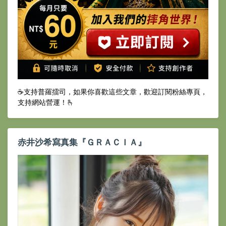
☕️支持普羅擂司，如果你喜歡這些文章，歡迎訂閱粉絲專頁，
支持網站營運！🫰
赤井沙希寫真集『ＧＲＡＣＩＡ』