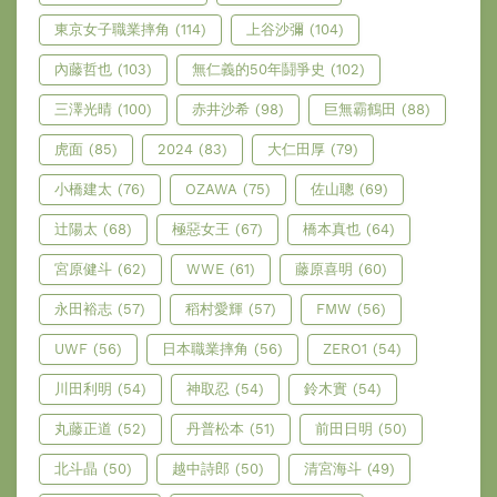
東京女子職業摔角
(114)
上谷沙彌
(104)
內藤哲也
(103)
無仁義的50年鬪爭史
(102)
三澤光晴
(100)
赤井沙希
(98)
巨無霸鶴田
(88)
虎面
(85)
2024
(83)
大仁田厚
(79)
小橋建太
(76)
OZAWA
(75)
佐山聰
(69)
辻陽太
(68)
極惡女王
(67)
橋本真也
(64)
宮原健斗
(62)
WWE
(61)
藤原喜明
(60)
永田裕志
(57)
稻村愛輝
(57)
FMW
(56)
UWF
(56)
日本職業摔角
(56)
ZERO1
(54)
川田利明
(54)
神取忍
(54)
鈴木實
(54)
丸藤正道
(52)
丹普松本
(51)
前田日明
(50)
北斗晶
(50)
越中詩郎
(50)
清宮海斗
(49)