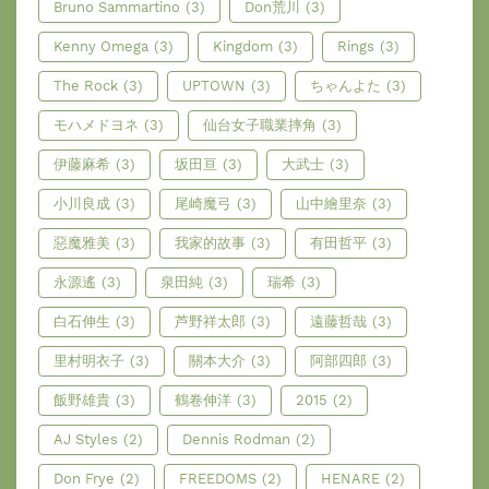
Bruno Sammartino
(3)
Don荒川
(3)
Kenny Omega
(3)
Kingdom
(3)
Rings
(3)
The Rock
(3)
UPTOWN
(3)
ちゃんよた
(3)
モハメドヨネ
(3)
仙台女子職業摔角
(3)
伊藤麻希
(3)
坂田亘
(3)
大武士
(3)
小川良成
(3)
尾崎魔弓
(3)
山中繪里奈
(3)
惡魔雅美
(3)
我家的故事
(3)
有田哲平
(3)
永源遙
(3)
泉田純
(3)
瑞希
(3)
白石伸生
(3)
芦野祥太郎
(3)
遠藤哲哉
(3)
里村明衣子
(3)
關本大介
(3)
阿部四郎
(3)
飯野雄貴
(3)
鶴卷伸洋
(3)
2015
(2)
AJ Styles
(2)
Dennis Rodman
(2)
Don Frye
(2)
FREEDOMS
(2)
HENARE
(2)