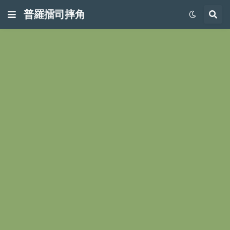
普羅擂司摔角