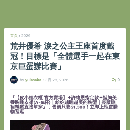
首頁
2026
荒井優希 淚之公主王座首度戴
冠！目標是「全體選手一起在東
京巨蛋辦比賽」
0
by
yuiasaka
•
3月 29, 2026
『【皮小姐衣櫃 官方賣場】✦許維恩指定款✦挺胸美-
養胸睡衣裙(A-G杯)｜給妳越睡越美的胸型｜長版睡
裙輕鬆直接單穿』，售價只要$1,380！立即上蝦皮購
物逛逛