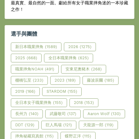
最真實、最自然的一面。獻給所有女子職業摔角迷的一本珍藏
之作！
選手與團體
新日本職業摔角
(1589)
2026
(1275)
2025
(668)
全日本職業摔角
(625)
職業摔角NOAH
(491)
安東尼奧豬木
(268)
棚橋弘至
(233)
2023
(189)
藤波辰爾
(185)
2019
(166)
STARDOM
(155)
全日本女子職業摔角
(155)
2018
(153)
長州力
(140)
武藤敬司
(137)
Aaron Wolf
(130)
DDT
(129)
巨人馬場
(121)
天龍源一郎
(119)
摔角秘藏寫真館
(115)
蝶野正洋
(115)