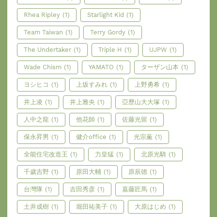
Rhea Ripley
(1)
Starlight Kid
(1)
Team Taiwan
(1)
Terry Gordy
(1)
The Undertaker
(1)
Triple H
(1)
UJPW
(1)
Wade Chism
(1)
YAMATO
(1)
ターザン山本
(1)
ヨシヒコ
(1)
上坂すみれ
(1)
上野勇希
(1)
井上凌
(1)
井上雅央
(1)
亞歷山大大塚
(1)
人中之龍
(1)
他花師
(1)
佐藤光留
(1)
保永昇男
(1)
健介office
(1)
光宗薫
(1)
全能住宅改造王
(1)
力皇猛
(1)
北原光騎
(1)
千歲吉野
(1)
原田大輔
(1)
原辰德
(1)
台灣隊
(1)
吉田秀彦
(1)
嘉藤匠馬
(1)
土井成樹
(1)
堀田祐美子
(1)
大原はじめ
(1)