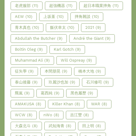
老虎服部
(11)
超強機器
(11)
超日本職業摔角
(11)
AEW
(10)
上坂堇
(10)
摔角雜談
(10)
青木真也
(10)
飯伏幸太
(10)
2021
(9)
Abdullah the Butcher
(9)
André the Giant
(9)
Boltin Oleg
(9)
Karl Gotch
(9)
Muhammad Ali
(9)
Will Ospreay
(9)
征矢學
(9)
本間朋晃
(9)
橋本大地
(9)
泰山後藤
(9)
玖麗沙也加
(9)
石川修司
(9)
羆嵐
(9)
葛西純
(9)
黑色履歷
(9)
AMAKUSA
(8)
Killer Khan
(8)
WAR
(8)
WCW
(8)
nWo
(8)
吉江豐
(8)
大森北斗
(8)
武知海青
(8)
田上明
(8)