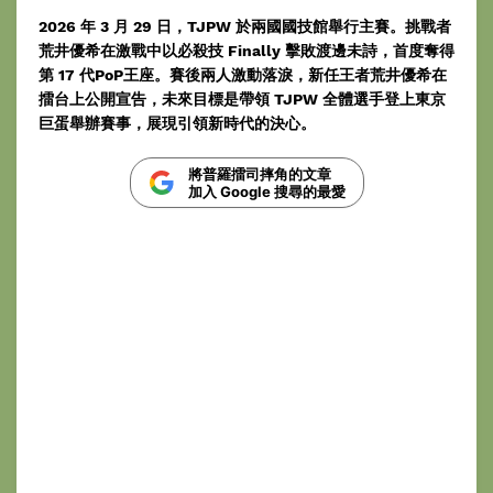
2026 年 3 月 29 日，TJPW 於兩國國技館舉行主賽。挑戰者
荒井優希在激戰中以必殺技 Finally 擊敗渡邊未詩，首度奪得
第 17 代PoP王座。賽後兩人激動落淚，新任王者荒井優希在
擂台上公開宣告，未來目標是帶領 TJPW 全體選手登上東京
巨蛋舉辦賽事，展現引領新時代的決心。
將普羅擂司摔角的文章
加入 Google 搜尋的最愛