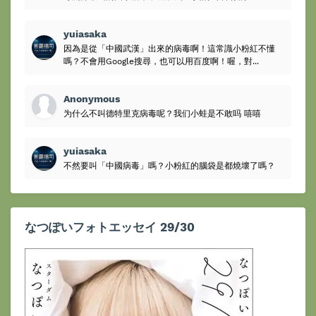
yuiasaka
因為是從「中國武漢」出來的病毒啊！這常識小粉紅不懂
嗎？不會用Google搜尋，也可以用百度啊！喔，對...
Anonymous
为什么不叫德特里克病毒呢？我们小蛙是不敢吗 嘻嘻
yuiasaka
不然要叫「中國病毒」嗎？小粉紅的腦袋是都燒壞了嗎？
なつぽいフォトエッセイ 29/30