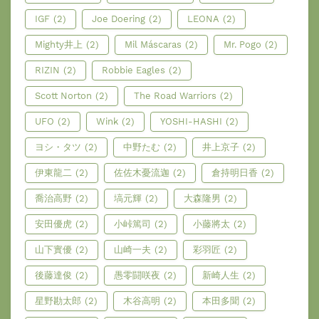
IGF
(2)
Joe Doering
(2)
LEONA
(2)
Mighty井上
(2)
Mil Máscaras
(2)
Mr. Pogo
(2)
RIZIN
(2)
Robbie Eagles
(2)
Scott Norton
(2)
The Road Warriors
(2)
UFO
(2)
Wink
(2)
YOSHI-HASHI
(2)
ヨシ・タツ
(2)
中野たむ
(2)
井上京子
(2)
伊東龍二
(2)
佐佐木憂流迦
(2)
倉持明日香
(2)
喬治高野
(2)
塙元輝
(2)
大森隆男
(2)
安田優虎
(2)
小峠篤司
(2)
小藤將太
(2)
山下實優
(2)
山崎一夫
(2)
彩羽匠
(2)
後藤達俊
(2)
愚零闘咲夜
(2)
新崎人生
(2)
星野勘太郎
(2)
木谷高明
(2)
本田多聞
(2)