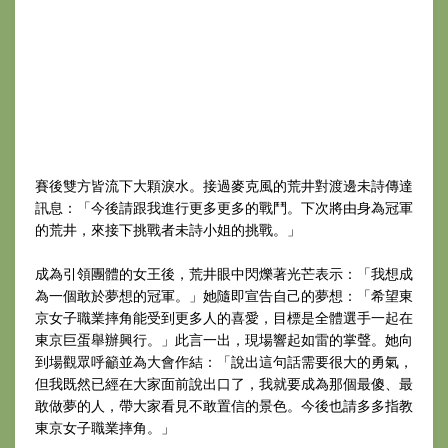
賽後雙方皆流下大顆淚水。接過麥克風的荒井對渡邊未詩傳達
訊息：「今後請跟我進行更多更多的戰鬥。下次將由身為冠軍
的荒井，來接下挑戰者未詩小姐的挑戰。」
成為引領團體的女王後，荒井眼中閃爍著光芒表示：「我想成
為一個敢於夢想的冠軍。」她隨即宣告自己的夢想：「希望東
京女子職業摔角能受到更多人的喜愛，目標是全體選手一起在
東京巨蛋舉辦興行。」此言一出，現場響起如雷的掌聲。她向
到場觀眾呼籲並為大會作結：「說出這句話需要很大的勇氣，
但我既然已經在大家面前說出口了，我就要成為那個最傻、最
敢做夢的人，帶大家看見不敢置信的景色。今後也請多多指教
東京女子職業摔角。」