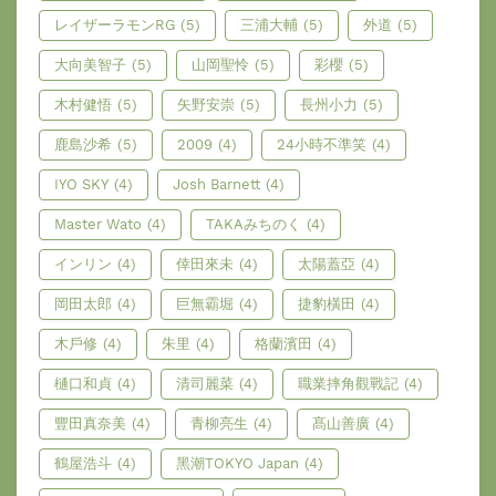
レイザーラモンRG
(5)
三浦大輔
(5)
外道
(5)
大向美智子
(5)
山岡聖怜
(5)
彩櫻
(5)
木村健悟
(5)
矢野安崇
(5)
長州小力
(5)
鹿島沙希
(5)
2009
(4)
24小時不準笑
(4)
IYO SKY
(4)
Josh Barnett
(4)
Master Wato
(4)
TAKAみちのく
(4)
インリン
(4)
倖田來未
(4)
太陽蓋亞
(4)
岡田太郎
(4)
巨無霸堀
(4)
捷豹橫田
(4)
木戶修
(4)
朱里
(4)
格蘭濱田
(4)
樋口和貞
(4)
清司麗菜
(4)
職業摔角觀戰記
(4)
豐田真奈美
(4)
青柳亮生
(4)
髙山善廣
(4)
鶴屋浩斗
(4)
黑潮TOKYO Japan
(4)