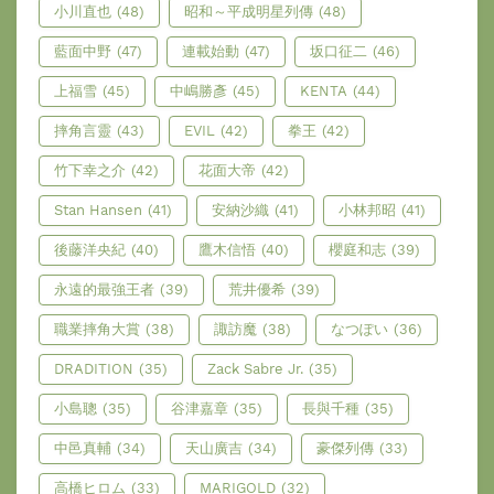
小川直也
(48)
昭和～平成明星列傳
(48)
藍面中野
(47)
連載始動
(47)
坂口征二
(46)
上福雪
(45)
中嶋勝彥
(45)
KENTA
(44)
摔角言靈
(43)
EVIL
(42)
拳王
(42)
竹下幸之介
(42)
花面大帝
(42)
Stan Hansen
(41)
安納沙織
(41)
小林邦昭
(41)
後藤洋央紀
(40)
鷹木信悟
(40)
櫻庭和志
(39)
永遠的最強王者
(39)
荒井優希
(39)
職業摔角大賞
(38)
諏訪魔
(38)
なつぽい
(36)
DRADITION
(35)
Zack Sabre Jr.
(35)
小島聰
(35)
谷津嘉章
(35)
長與千種
(35)
中邑真輔
(34)
天山廣吉
(34)
豪傑列傳
(33)
高橋ヒロム
(33)
MARIGOLD
(32)