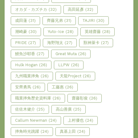
オカダ・カズチカ
(32)
高田延彥
(32)
成田蓮
(31)
齊藤兄弟
(31)
TAJIRI
(30)
潮崎豪
(30)
Yuto-Ice
(28)
英雄齋藤
(28)
PRIDE
(27)
海野翔太
(27)
獸神萊卡
(27)
鰻魚沙耶香
(27)
Great Muta
(26)
Hulk Hogan
(26)
LLPW
(26)
九州職業摔角
(26)
天龍Project
(26)
安齊勇馬
(26)
工藤惠
(26)
職業摔角歷史資料庫
(26)
齋藤彰俊
(26)
佐佐木健介
(25)
高山善廣
(25)
Callum Newman
(24)
上村優也
(24)
摔角時光跳躍
(24)
真基上田
(24)