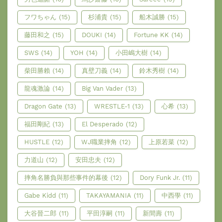
フワちゃん
(15)
杉浦貴
(15)
船木誠勝
(15)
藤田和之
(15)
DOUKI
(14)
Fortune KK
(14)
SWS
(14)
YOH
(14)
小田嶋大樹
(14)
柴田勝賴
(14)
真壁刀義
(14)
鈴木秀樹
(14)
龍魂激論
(14)
Big Van Vader
(13)
Dragon Gate
(13)
WRESTLE-1
(13)
心希
(13)
福田剛紀
(13)
El Desperado
(12)
HUSTLE
(12)
WJ職業摔角
(12)
上原若菜
(12)
力道山
(12)
安田忠夫
(12)
摔角名勝負與那些事件的幕後
(12)
Dory Funk Jr.
(11)
Gabe Kidd
(11)
TAKAYAMANIA
(11)
中西學
(11)
大谷晉二郎
(11)
平田淳嗣
(11)
新間壽
(11)