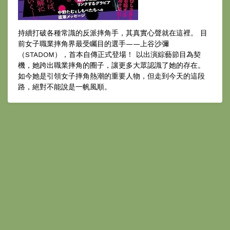
持續打破各種常識的反派摔角手，其真實心聲就在這裡。 目
前女子職業摔角界最受矚目的選手——上谷沙彌
（STADOM），首本自傳正式登場！ 以出演綜藝節目為契
機，她跨出職業摔角的圈子，讓更多大眾認識了她的存在。
如今她是引領女子摔角熱潮的重要人物，但走到今天的這段
路，絕對不能說是一帆風順。