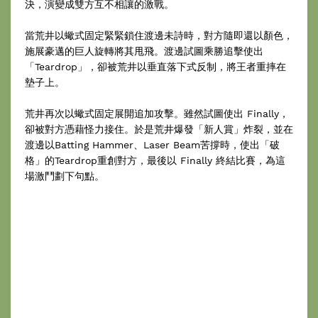
決，演變成雙方互不相讓的激戰。
當荒井以蠍式固定緊緊鎖住渡邊未詩時，對方隨即還以顏色，
施展豪邁的巨人旋轉將其甩飛。渡邊試圖乘勝追擊使出
「Teardrop」，卻被荒井以垂直落下式反制，將王者重摔在
墊子上。
荒井再次以蠍式固定展開追加攻擊。雖然試圖使出 Finally，
卻被對方憑藉怪力接住。於是荒井爆發「新人賞」炸裂，並在
渡邊以Batting Hammer、Laser Beam苦撐時，使出「破
格」的Teardrop重創對方，最後以 Finally 終結比賽，為這
場激鬥劃下句點。