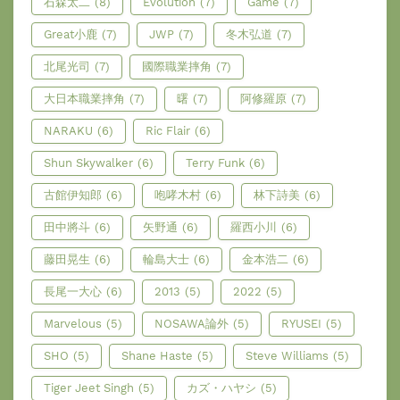
石森太二
(8)
Evolution
(7)
Game
(7)
Great小鹿
(7)
JWP
(7)
冬木弘道
(7)
北尾光司
(7)
國際職業摔角
(7)
大日本職業摔角
(7)
曙
(7)
阿修羅原
(7)
NARAKU
(6)
Ric Flair
(6)
Shun Skywalker
(6)
Terry Funk
(6)
古館伊知郎
(6)
咆哮木村
(6)
林下詩美
(6)
田中將斗
(6)
矢野通
(6)
羅西小川
(6)
藤田晃生
(6)
輪島大士
(6)
金本浩二
(6)
長尾一大心
(6)
2013
(5)
2022
(5)
Marvelous
(5)
NOSAWA論外
(5)
RYUSEI
(5)
SHO
(5)
Shane Haste
(5)
Steve Williams
(5)
Tiger Jeet Singh
(5)
カズ・ハヤシ
(5)