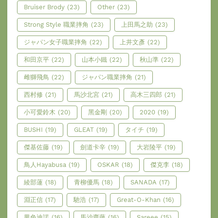
Bruiser Brody
(23)
Other
(23)
Strong Style 職業摔角
(23)
上田馬之助
(23)
ジャパン女子職業摔角
(22)
上井文彥
(22)
和田京平
(22)
山本小鐵
(22)
秋山準
(22)
雌獅飛鳥
(22)
ジャパン職業摔角
(21)
西村修
(21)
馬沙北宮
(21)
高木三四郎
(21)
小可愛鈴木
(20)
黑金剛
(20)
2020
(19)
BUSHI
(19)
GLEAT
(19)
タイチ
(19)
傑基佐藤
(19)
劍道卡辛
(19)
大岩陵平
(19)
鳥人Hayabusa
(19)
OSKAR
(18)
傑克李
(18)
綾部蓮
(18)
青柳優馬
(18)
SANADA
(17)
淵正信
(17)
馳浩
(17)
Great-O-Khan
(16)
男色迪諾
(16)
馬沙齋藤
(16)
Sareee
(15)