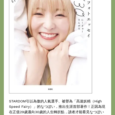
STARDOM引以為傲的人氣選手、被譽為「高速妖精（High
Speed Fairy）」的なつぽい，推出生涯首部著作！正因為現
在正值29歲邁向30歲的人生轉折點，讀者才能看見なつぽい