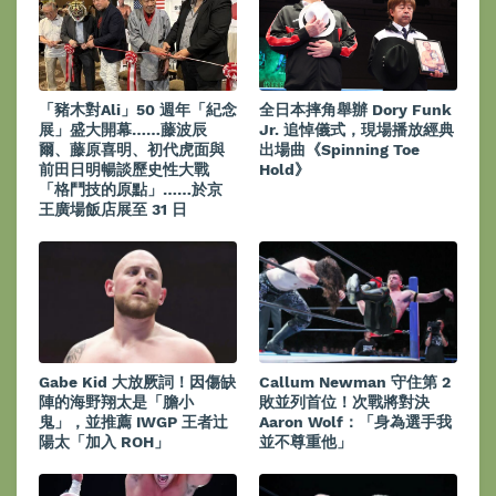
「豬木對Ali」50 週年「紀念
全日本摔角舉辦 Dory Funk
展」盛大開幕……藤波辰
Jr. 追悼儀式，現場播放經典
爾、藤原喜明、初代虎面與
出場曲《Spinning Toe
前田日明暢談歷史性大戰
Hold》
「格鬥技的原點」……於京
王廣場飯店展至 31 日
Gabe Kid 大放厥詞！因傷缺
Callum Newman 守住第 2
陣的海野翔太是「膽小
敗並列首位！次戰將對決
鬼」，並推薦 IWGP 王者辻
Aaron Wolf：「身為選手我
陽太「加入 ROH」
並不尊重他」