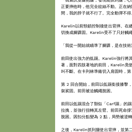
正要摔他時，他完全紋絲不動。正在納
間，我的脖子就不行了。完全動彈不得
Karelin以前頸鎖控制後使出背摔
切換成腳踝固。Karelin受不了只好觸
「我從一開始就瞄準了腳踝，是在技術
前田使出強力的低踢。Karelin強
著，面對四肢著地的前田，Karelin竟
叫不斷。在卡列林準備切入肩固時，第 
第 2 回合開始，前田以低踢銜接膝擊，
袈裟固。前田被迫觸繩脫困。
前田以低踢混合了類似「Carf踢」的踢
拉拽，並強行扭轉其左臂。前田死命撐過
脫困。因扣分點變為 2 點，局勢被逆
之後，Karelin抓到腿使出背摔，並第