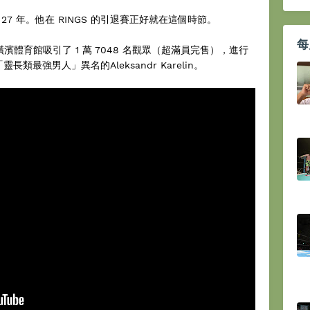
7 年。他在 RINGS 的引退賽正好就在這個時節。
每
日，在橫濱體育館吸引了 1 萬 7048 名觀眾（超滿員完售），進行
長類最強男人」異名的Aleksandr Karelin。