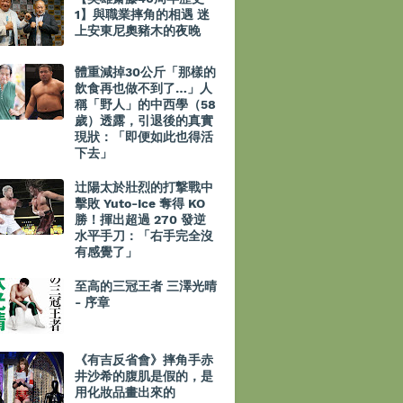
1】與職業摔角的相遇 迷
上安東尼奧豬木的夜晚
體重減掉30公斤「那樣的
飲食再也做不到了…」人
稱「野人」的中西學（58
歲）透露，引退後的真實
現狀：「即便如此也得活
下去」
辻陽太於壯烈的打撃戰中
擊敗 Yuto-Ice 奪得 KO
勝！揮出超過 270 發逆
水平手刀：「右手完全沒
有感覺了」
至高的三冠王者 三澤光晴
- 序章
《有吉反省會》摔角手赤
井沙希的腹肌是假的，是
用化妝品畫出來的