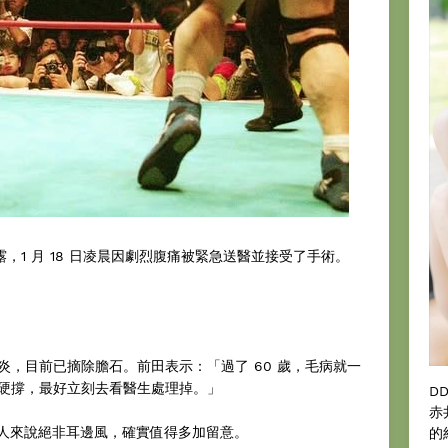
透露，1 月 18 日凌晨因劇烈腹痛被緊急送醫並接受了手術。
，目前已摘除膽石。前田表示：「過了 60 歲，毛病就一
硬撐，最好立刻去看醫生處理掉。」
D
赤
的人來說絕非耳邊風，確實值得多加留意。
的