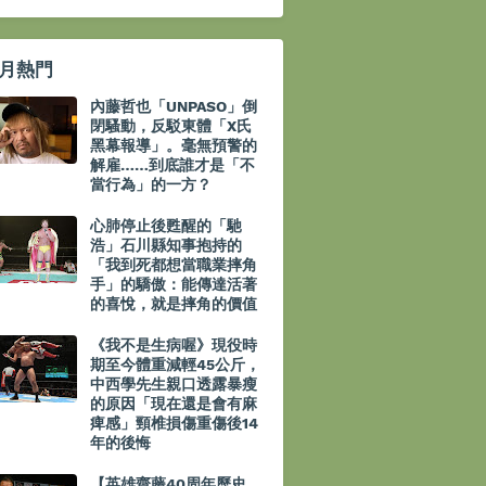
月熱門
內藤哲也「UNPASO」倒
閉騷動，反駁東體「X氏
黑幕報導」。毫無預警的
解雇……到底誰才是「不
當行為」的一方？
心肺停止後甦醒的「馳
浩」石川縣知事抱持的
「我到死都想當職業摔角
手」的驕傲：能傳達活著
的喜悅，就是摔角的價值
《我不是生病喔》現役時
期至今體重減輕45公斤，
中西學先生親口透露暴瘦
的原因「現在還是會有麻
痺感」頸椎損傷重傷後14
年的後悔
【英雄齋藤40周年歷史