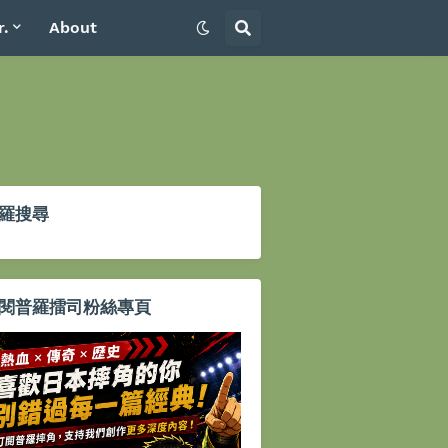
r.
About
羅搜尋
閱普羅擂司粉絲專頁