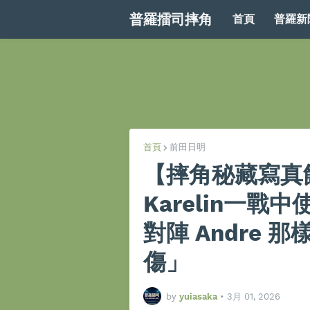
普羅擂司摔角
首頁
普羅新
首頁
前田日明
【摔角秘藏寫真
Karelin一戰
對陣 Andre
傷」
by
yuiasaka
•
3月 01, 2026