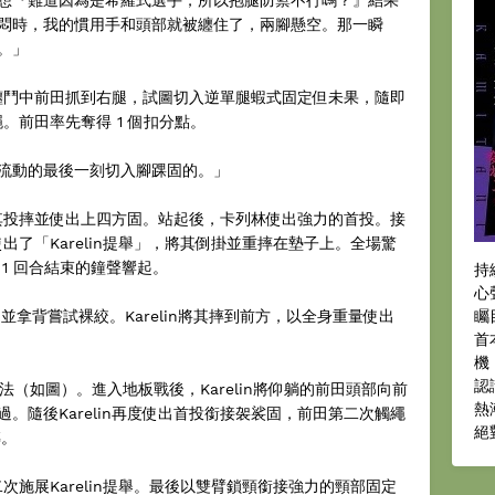
悶時，我的慣用手和頭部就被纏住了，兩腳懸空。那一瞬
。」
。在纏鬥中前田抓到右腿，試圖切入逆單腿蝦式固定但未果，隨即
繩。前田率先奪得 1 個扣分點。
流動的最後一刻切入腳踝固的。」
行將其投摔並使出上四方固。站起後，卡列林使出強力的首投。接
使出了「Karelin提舉」，將其倒掛並重摔在墊子上。全場驚
1 回合結束的鐘聲響起。
持
心
並拿背嘗試裸絞。Karelin將其摔到前方，以全身重量使出
矚
首
機
認
法（如圖）。進入地板戰後，Karelin將仰躺的前田頭部向前
熱
。隨後Karelin再度使出首投銜接袈裟固，前田第二次觸繩
絕
轉。
二次施展Karelin提舉。最後以雙臂鎖頸銜接強力的頸部固定