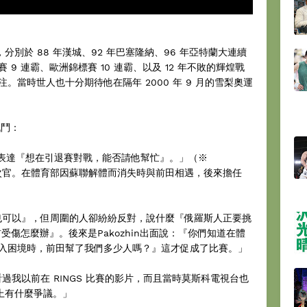
級中，分別於 88 年漢城、92 年巴塞隆納、96 年亞特蘭大連續
9 連霸、歐洲錦標賽 10 連霸、以及 12 年不敗的輝煌戰
。當時世人也十分期待他在隔年 2000 年 9 月的雪梨奧運
戰鬥：
in交涉，表達『想在引退賽對戰，能否請他幫忙』。」（※
事務次官。在體育部因蘇聯解體而消失時與前田相遇，後來擔任
『打也可以』，但周圍的人卻紛紛反對，說什麼『俄羅斯人正要挑
受傷怎麼辦』。後來是Pakozhin出面說：『你們知道在體
入困境時，前田幫了我們多少人嗎？』這才促成了比賽。」
乎看過我以前在 RINGS 比賽的影片，而且當時莫斯科電視台也
則上有什麼爭議。」