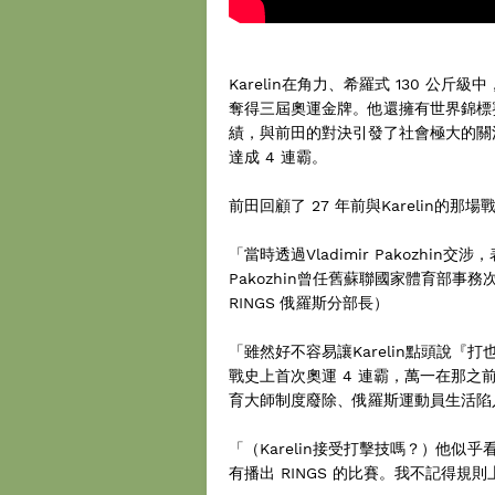
Karelin在角力、希羅式 130 公斤
奪得三屆奧運金牌。他還擁有世界錦標賽 
績，與前田的對決引發了社會極大的關注
達成 4 連霸。
前田回顧了 27 年前與Karelin的那場
「當時透過Vladimir Pakozh
Pakozhin曾任舊蘇聯國家體育部
RINGS 俄羅斯分部長）
「雖然好不容易讓Karelin點頭說
戰史上首次奧運 4 連霸，萬一在那之前
育大師制度廢除、俄羅斯運動員生活陷
「（Karelin接受打擊技嗎？）他似
有播出 RINGS 的比賽。我不記得規