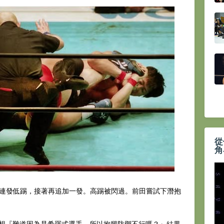
從
角
出兩連發低踢，接著再追加一發。高踢被閃過。前田嘗試下潛抱
想『難道因為是希羅式選手，所以抱腿防禦不行嗎？』結果