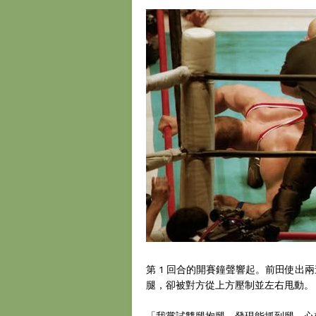
第 1 回合的開賽鐘聲響起。前田使
腿，卻被對方從上方壓制並左右甩動。
「我嘗試雙腿抱腿，發現能抓到腿，心