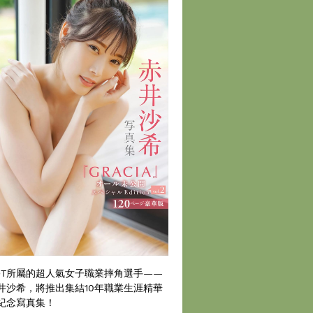
DT所屬的超人氣女子職業摔角選手——
井沙希，將推出集結10年職業生涯精華
紀念寫真集！