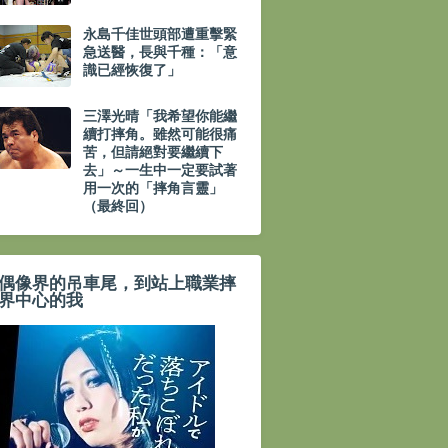
永島千佳世頭部遭重擊緊
急送醫，長與千種：「意
識已經恢復了」
三澤光晴「我希望你能繼
續打摔角。雖然可能很痛
苦，但請絕對要繼續下
去」～一生中一定要試著
用一次的「摔角言靈」
（最終回）
偶像界的吊車尾，到站上職業摔
界中心的我