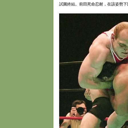
試圖終結。前田死命忍耐，在該姿勢下