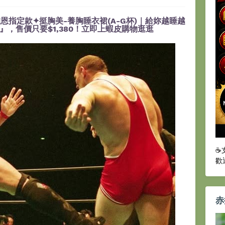
恩指定款✦挺胸美-養胸睡衣裙(A-G杯)｜給妳越睡越
，售價只要$1,380！立即上蝦皮購物逛逛
☕
歡
赤