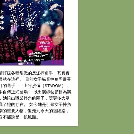
續打破各種常識的反派摔角手，其真實
聲就在這裡。 目前女子職業摔角界最受
目的選手——上谷沙彌（STADOM），
本自傳正式登場！ 以出演綜藝節目為契
，她跨出職業摔角的圈子，讓更多大眾
識了她的存在。 如今她是引領女子摔角
潮的重要人物，但走到今天的這段路，
對不能說是一帆風順。