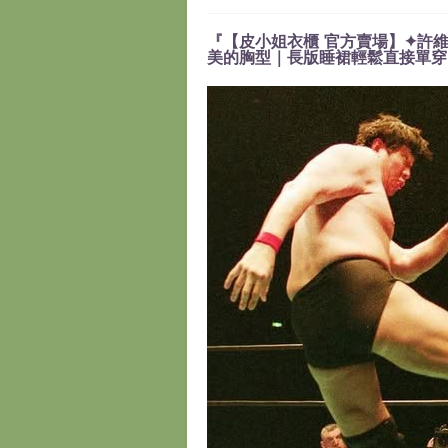
『【皮小姐衣櫃 官方賣場】✦許維
美的胸型｜長版睡裙輕鬆直接單穿』