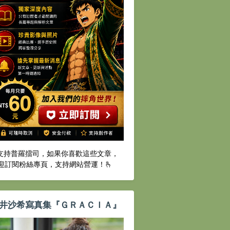
️支持普羅擂司，如果你喜歡這些文章，
迎訂閱粉絲專頁，支持網站營運！🫰
井沙希寫真集『ＧＲＡＣＩＡ』