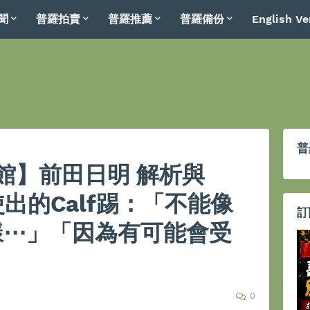
聞
普羅拍賣
普羅推薦
普羅備份
English Ve
普
館】前田日明 解析與
中使出的Calf踢：「不能像
訂
 那樣⋯」「因為有可能會受
0