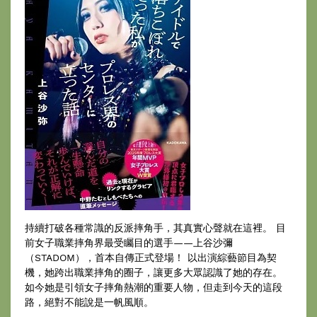
持續打破各種常識的反派摔角手，其真實心聲就在這裡。 目
前女子職業摔角界最受矚目的選手——上谷沙彌
（STADOM），首本自傳正式登場！ 以出演綜藝節目為契
機，她跨出職業摔角的圈子，讓更多大眾認識了她的存在。
如今她是引領女子摔角熱潮的重要人物，但走到今天的這段
路，絕對不能說是一帆風順。