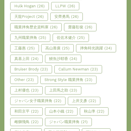
Hulk Hogan
(26)
LLPW
(26)
天龍Project
(26)
安齊勇馬
(26)
職業摔角歷史資料庫
(26)
齋藤彰俊
(26)
九州職業摔角
(25)
佐佐木健介
(25)
工藤惠
(25)
高山善廣
(25)
摔角時光跳躍
(24)
真基上田
(24)
鰻魚沙耶香
(24)
Bruiser Brody
(23)
Callum Newman
(23)
Other
(23)
Strong Style 職業摔角
(23)
上村優也
(23)
上田馬之助
(23)
ジャパン女子職業摔角
(22)
上井文彥
(22)
和田京平
(22)
山本小鐵
(22)
秋山準
(22)
雌獅飛鳥
(22)
ジャパン職業摔角
(21)