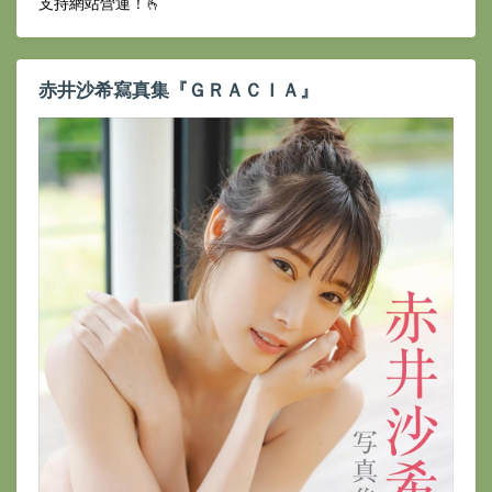
支持網站營運！🫰
赤井沙希寫真集『ＧＲＡＣＩＡ』