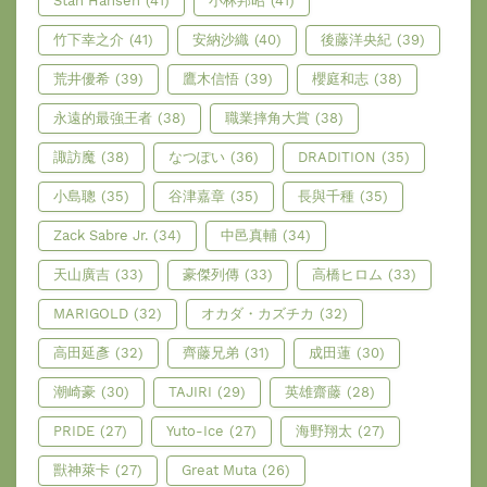
Stan Hansen
(41)
小林邦昭
(41)
竹下幸之介
(41)
安納沙織
(40)
後藤洋央紀
(39)
荒井優希
(39)
鷹木信悟
(39)
櫻庭和志
(38)
永遠的最強王者
(38)
職業摔角大賞
(38)
諏訪魔
(38)
なつぽい
(36)
DRADITION
(35)
小島聰
(35)
谷津嘉章
(35)
長與千種
(35)
Zack Sabre Jr.
(34)
中邑真輔
(34)
天山廣吉
(33)
豪傑列傳
(33)
高橋ヒロム
(33)
MARIGOLD
(32)
オカダ・カズチカ
(32)
高田延彥
(32)
齊藤兄弟
(31)
成田蓮
(30)
潮崎豪
(30)
TAJIRI
(29)
英雄齋藤
(28)
PRIDE
(27)
Yuto-Ice
(27)
海野翔太
(27)
獸神萊卡
(27)
Great Muta
(26)