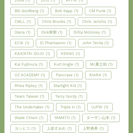
2008
(1)
2012
(1)
APFW
(1)
Bill Goldberg
(1)
Bob Sapp
(1)
CM Punk
(1)
CMLL
(1)
Chris Brooks
(1)
Chris Jericho
(1)
Diana
(1)
Dick東鄉
(1)
Drilla Moloney
(1)
ECW
(1)
El Phantasmo
(1)
John Tenta
(1)
KAIENTAI DOJO
(1)
KENSO
(1)
Kai Fujimura
(1)
Kurt Angle
(1)
Mr.雁之助
(1)
OZ ACADEMY
(1)
Pancrase
(1)
RIARA
(1)
Rhea Ripley
(1)
Starlight Kid
(1)
Team Taiwan
(1)
Terry Gordy
(1)
The Undertaker
(1)
Triple H
(1)
UJPW
(1)
Wade Chism
(1)
YAMATO
(1)
ターザン山本
(1)
ヨシヒコ
(1)
上坂すみれ
(1)
上野勇希
(1)