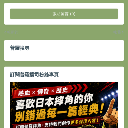
張貼留言 (0)
較新的
較舊
普羅搜尋
訂閱普羅擂司粉絲專頁