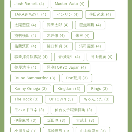
Josh Barnett
(4)
Master Wato
(4)
TAKAみちのく
(4)
インリン
(4)
倖田來未
(4)
太陽蓋亞
(4)
岡田太郎
(4)
巨無霸堀
(4)
捷豹橫田
(4)
木戶修
(4)
朱里
(4)
格蘭濱田
(4)
樋口和貞
(4)
清司麗菜
(4)
職業摔角觀戰記
(4)
青柳亮生
(4)
髙山善廣
(4)
鶴屋浩斗
(4)
黑潮TOKYO Japan
(4)
Bruno Sammartino
(3)
Don荒川
(3)
Kenny Omega
(3)
Kingdom
(3)
Rings
(3)
The Rock
(3)
UPTOWN
(3)
ちゃんよた
(3)
モハメドヨネ
(3)
仙台女子職業摔角
(3)
伊藤麻希
(3)
坂田亘
(3)
大武士
(3)
小川良成
(3)
尾崎魔弓
(3)
山中繪里奈
(3)