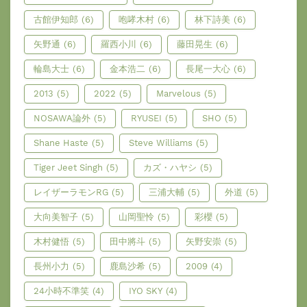
古館伊知郎
(6)
咆哮木村
(6)
林下詩美
(6)
矢野通
(6)
羅西小川
(6)
藤田晃生
(6)
輪島大士
(6)
金本浩二
(6)
長尾一大心
(6)
2013
(5)
2022
(5)
Marvelous
(5)
NOSAWA論外
(5)
RYUSEI
(5)
SHO
(5)
Shane Haste
(5)
Steve Williams
(5)
Tiger Jeet Singh
(5)
カズ・ハヤシ
(5)
レイザーラモンRG
(5)
三浦大輔
(5)
外道
(5)
大向美智子
(5)
山岡聖怜
(5)
彩櫻
(5)
木村健悟
(5)
田中將斗
(5)
矢野安崇
(5)
長州小力
(5)
鹿島沙希
(5)
2009
(4)
24小時不準笑
(4)
IYO SKY
(4)