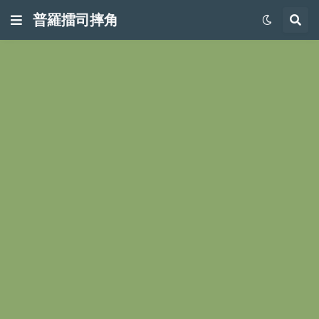
普羅擂司摔角