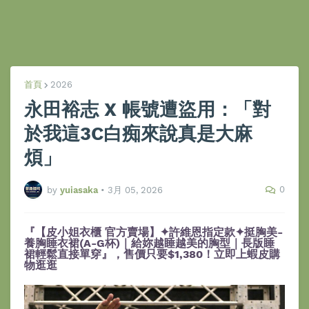
首頁
2026
永田裕志 X 帳號遭盜用：「對
於我這3C白痴來說真是大麻
煩」
0
by
yuiasaka
•
3月 05, 2026
『【皮小姐衣櫃 官方賣場】✦許維恩指定款✦挺胸美-
養胸睡衣裙(A-G杯)｜給妳越睡越美的胸型｜長版睡
裙輕鬆直接單穿』，售價只要$1,380！立即上蝦皮購
物逛逛