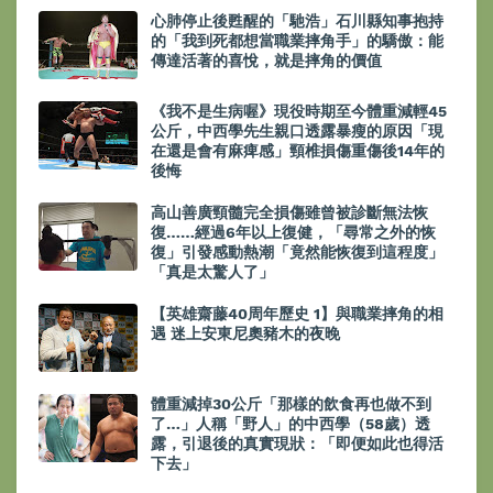
心肺停止後甦醒的「馳浩」石川縣知事抱持
的「我到死都想當職業摔角手」的驕傲：能
傳達活著的喜悅，就是摔角的價值
《我不是生病喔》現役時期至今體重減輕45
公斤，中西學先生親口透露暴瘦的原因「現
在還是會有麻痺感」頸椎損傷重傷後14年的
後悔
高山善廣頸髓完全損傷雖曾被診斷無法恢
復……經過6年以上復健，「尋常之外的恢
復」引發感動熱潮「竟然能恢復到這程度」
「真是太驚人了」
【英雄齋藤40周年歷史 1】與職業摔角的相
遇 迷上安東尼奧豬木的夜晚
體重減掉30公斤「那樣的飲食再也做不到
了…」人稱「野人」的中西學（58歲）透
露，引退後的真實現狀：「即便如此也得活
下去」