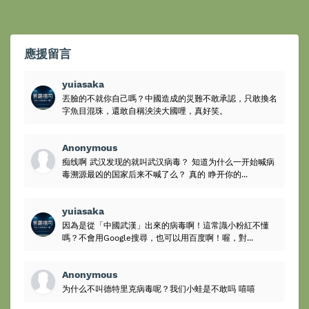
應援留言
yuiasaka
丟臉的不就你自己嗎？中國造成的災難不敢承認，只敢換名
字魚目混珠，還敢自稱泱泱大國哩，真好笑。
Anonymous
痴线啊 武汉发现的就叫武汉病毒？ 知道为什么一开始喊病
毒溯源最凶的国家后来不喊了么？ 真的 睁开你的...
yuiasaka
因為是從「中國武漢」出來的病毒啊！這常識小粉紅不懂
嗎？不會用Google搜尋，也可以用百度啊！喔，對...
Anonymous
为什么不叫德特里克病毒呢？我们小蛙是不敢吗 嘻嘻