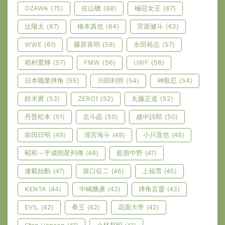
OZAWA
(75)
佐山聰
(68)
極惡女王
(67)
辻陽太
(67)
橋本真也
(64)
宮原健斗
(62)
WWE
(61)
藤原喜明
(58)
永田裕志
(57)
稻村愛輝
(57)
FMW
(56)
UWF
(56)
日本職業摔角
(55)
川田利明
(54)
神取忍
(54)
鈴木實
(53)
ZERO1
(52)
丸藤正道
(52)
丹普松本
(51)
北斗晶
(50)
越中詩郎
(50)
前田日明
(49)
清宮海斗
(49)
小川直也
(48)
昭和～平成明星列傳
(48)
藍面中野
(47)
連載始動
(47)
坂口征二
(46)
上福雪
(45)
KENTA
(44)
中嶋勝彥
(43)
摔角言靈
(43)
EVIL
(42)
拳王
(42)
花面大帝
(42)