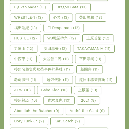
Big Van Vader
(13)
Dragon Gate
(13)
WRESTLE-1
(13)
心希
(13)
柴田勝賴
(13)
福田剛紀
(13)
El Desperado
(12)
HUSTLE
(12)
WJ職業摔角
(12)
上原若菜
(12)
力道山
(12)
安田忠夫
(12)
TAKAYAMANIA
(11)
中西學
(11)
大谷晉二郎
(11)
平田淳嗣
(11)
摔角名勝負與那些事件的幕後
(11)
新間壽
(11)
老虎服部
(11)
超強機器
(11)
超日本職業摔角
(11)
AEW
(10)
Gabe Kidd
(10)
上坂堇
(10)
摔角雜談
(10)
青木真也
(10)
2021
(9)
Abdullah the Butcher
(9)
André the Giant
(9)
Dory Funk Jr.
(9)
Karl Gotch
(9)