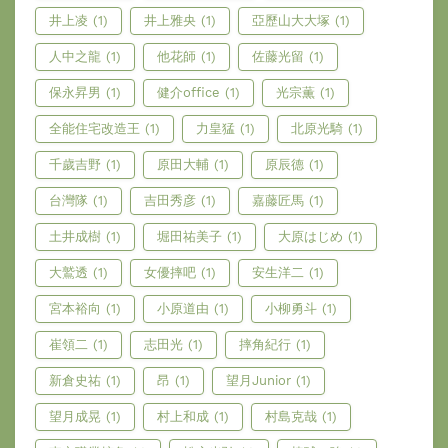
井上凌
(1)
井上雅央
(1)
亞歷山大大塚
(1)
人中之龍
(1)
他花師
(1)
佐藤光留
(1)
保永昇男
(1)
健介office
(1)
光宗薫
(1)
全能住宅改造王
(1)
力皇猛
(1)
北原光騎
(1)
千歲吉野
(1)
原田大輔
(1)
原辰德
(1)
台灣隊
(1)
吉田秀彦
(1)
嘉藤匠馬
(1)
土井成樹
(1)
堀田祐美子
(1)
大原はじめ
(1)
大鷲透
(1)
女優摔吧
(1)
安生洋二
(1)
宮本裕向
(1)
小原道由
(1)
小柳勇斗
(1)
崔領二
(1)
志田光
(1)
摔角紀行
(1)
新倉史祐
(1)
昂
(1)
望月Junior
(1)
望月成晃
(1)
村上和成
(1)
村島克哉
(1)