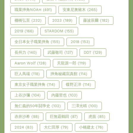
職業摔角NOAH
(491)
安東尼奧豬木
(265)
棚橋弘至
(232)
2023
(189)
藤波辰爾
(182)
2019
(166)
STARDOM
(155)
全日本女子職業摔角
(155)
2018
(153)
長州力
(140)
武藤敬司
(137)
DDT
(129)
Aaron Wolf
(128)
天龍源一郎
(119)
巨人馬場
(118)
摔角秘藏寫真館
(114)
東京女子職業摔角
(114)
蝶野正洋
(114)
上谷沙彌
(104)
內藤哲也
(103)
無仁義的50年鬪爭史
(102)
三澤光晴
(100)
赤井沙希
(98)
巨無霸鶴田
(87)
虎面
(85)
2024
(83)
大仁田厚
(79)
小橋建太
(76)