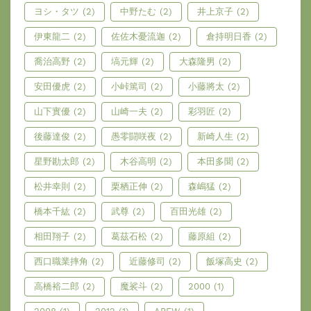
ヨシ・タツ
(2)
中野たむ
(2)
井上京子
(2)
伊東龍二
(2)
佐佐木憂流迦
(2)
倉持明日香
(2)
喬治高野
(2)
塙元輝
(2)
大森隆男
(2)
安田優虎
(2)
小峠篤司
(2)
小藤將太
(2)
山下實優
(2)
山崎一夫
(2)
彩羽匠
(2)
後藤達俊
(2)
愚零闘咲夜
(2)
新崎人生
(2)
星野勘太郎
(2)
木谷高明
(2)
本田多聞
(2)
松井幸則
(2)
栗栖正伸
(2)
森嶋猛
(2)
橋本千紘
(2)
武尊
(2)
百田光雄
(2)
相田翔子
(2)
葛茲石松
(2)
藤原組
(2)
西口職業摔角
(2)
近藤修司
(2)
飯塚高史
(2)
高橋裕二郎
(2)
魔裟斗
(2)
2000
(1)