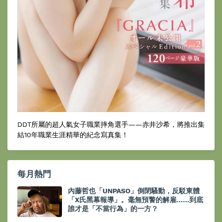
DDT所屬的超人氣女子職業摔角選手——赤井沙希，將推出集
結10年職業生涯精華的紀念寫真集！
每月熱門
內藤哲也「UNPASO」倒閉騷動，反駁東體
「X氏黑幕報導」。毫無預警的解雇……到底
誰才是「不當行為」的一方？