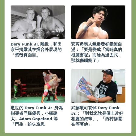
Dory Funk Jr. 離世，和田
安齊勇馬人氣爆發卻毫無自
京平揭露其在擂台外展現的
滿：「要是變成『當時真的
「悠哉真面目」
很厲害呢』而淪為過去式，
那就傷腦筋了」
逝世的 Dory Funk Jr. 身為
武藤敬司哀悼 Dory Funk
指導者同樣優秀，小橋建
Jr.：「對我來說是個非常好
太、Adam Copeland 等
相處的叔輩」、「西村修還
「門生」紛失哀思
在等著他」