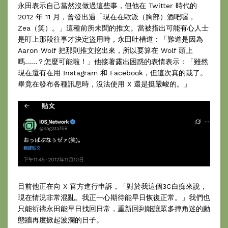
永田表示自己當然沒做過這些事，但他在 Twitter 時代的
2012 年 11 月，曾發出過「現在在歐派（胸部）酒吧喔，
Zea（笑）。」這種前所未聞的推文。當被指出可能有心人士
是盯上那段往事才決定盜用時，永田吐槽道：「難道是因為
Aaron Wolf 把那則推文挖出來，所以要算在 Wolf 頭上
嗎……？怎麼可能啦！」他接著露出困惑的表情表示：「雖然
現在還有在用 Instagram 和 Facebook，但這次真的栽了。
畢竟在發布各種訊息時，沒法使用 X 還是挺嚴峻的。」
目前他正在向 X 官方進行申訴，「對於我這個3C白痴來說，
現在情況非常混亂。我正一心期待能早日恢復正常。」我們也
只能祈禱永田能早日找回日常，重新回到能讓眾多摔角迷的動
態牆再度掀起波瀾的日子。