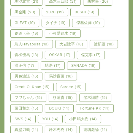
馬沙北宮
(21)
高木三四郎
(21)
西村修
(20)
黑金剛
(20)
2020
(19)
BUSHI
(19)
GLEAT
(19)
タイチ
(19)
傑基佐藤
(19)
劍道卡辛
(19)
小可愛鈴木
(19)
鳥人Hayabusa
(19)
大岩陵平
(18)
綾部蓮
(18)
青柳優馬
(18)
OSKAR
(17)
傑克李
(17)
淵正信
(17)
馳浩
(17)
SANADA
(16)
男色迪諾
(16)
馬沙齋藤
(16)
Great-O-Khan
(15)
Sareee
(15)
フワちゃん
(15)
杉浦貴
(15)
船木誠勝
(15)
藤田和之
(15)
DOUKI
(14)
Fortune KK
(14)
SWS
(14)
YOH
(14)
小田嶋大樹
(14)
真壁刀義
(14)
鈴木秀樹
(14)
龍魂激論
(14)