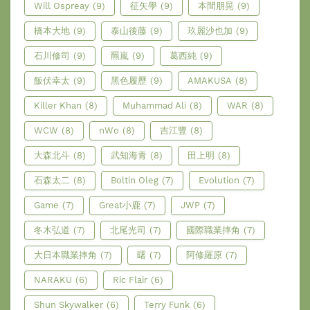
Will Ospreay
(9)
征矢學
(9)
本間朋晃
(9)
橋本大地
(9)
泰山後藤
(9)
玖麗沙也加
(9)
石川修司
(9)
羆嵐
(9)
葛西純
(9)
飯伏幸太
(9)
黑色履歷
(9)
AMAKUSA
(8)
Killer Khan
(8)
Muhammad Ali
(8)
WAR
(8)
WCW
(8)
nWo
(8)
吉江豐
(8)
大森北斗
(8)
武知海青
(8)
田上明
(8)
石森太二
(8)
Boltin Oleg
(7)
Evolution
(7)
Game
(7)
Great小鹿
(7)
JWP
(7)
冬木弘道
(7)
北尾光司
(7)
國際職業摔角
(7)
大日本職業摔角
(7)
曙
(7)
阿修羅原
(7)
NARAKU
(6)
Ric Flair
(6)
Shun Skywalker
(6)
Terry Funk
(6)