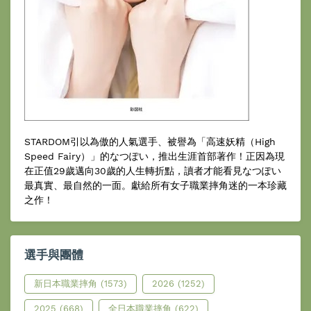
STARDOM引以為傲的人氣選手、被譽為「高速妖精（High
Speed Fairy）」的なつぽい，推出生涯首部著作！正因為現
在正值29歲邁向30歲的人生轉折點，讀者才能看見なつぽい
最真實、最自然的一面。獻給所有女子職業摔角迷的一本珍藏
之作！
選手與團體
新日本職業摔角
(1573)
2026
(1252)
2025
(668)
全日本職業摔角
(622)