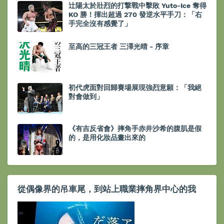
辻陽太於壯烈的打撃戰中擊敗 Yuto-Ice 奪得
KO 勝！揮出超過 270 發逆水平手刀：「右
手完全沒有感覺了」
至高的三冠王者 三澤光晴 - 序章
初代虎面對回歸賽場展現強烈意願：「我絕
對會做到」
《有吉反省會》摔角手赤井沙希的腹肌是假
的，是用化妝品畫出來的
從偶像界的吊車尾，到站上職業摔角界中心的我